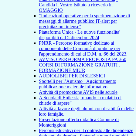
Candida il Vostro Istituto a riceverlo in
OMAGGIO
"Indicazioni operative per la sperimentazione di
messaggi di allarme pubblico IT-alert per
precipitazioni intense"
Piattaforma Unica - Le nuove funzionalita'
disponibili dal 5 dicembre 2024
PNRR - Percorso formativo dedicato ai
componenti delle Comunità di pratiche per
l'apprendimento di cui al D.M. n. 66 del 2023.
AVVISO PERFORMA PROPOSTA PA 360
CORSI DI FORMAZIONE GRATUITI .
FORMAZIONE MIUR
AUDIOLIBRI PER DISLESSICI
Sportelli per l’Autismo - Aggiornamento
pubblicazione materiale informativo
Attività di promozione AVIS nelle scuole
A Scuola di Epilessia, quando la malattia ci
chiede di sapere”
Attività a favore degli alunni con disabilità e delle
loro famiglie.
Presentazione offerta didattica Comune di
Monteriggioni
Percorsi educativi per il contrasto alle dipendenze
derivanti da droghe - fentanyl e nuovi oppioidi