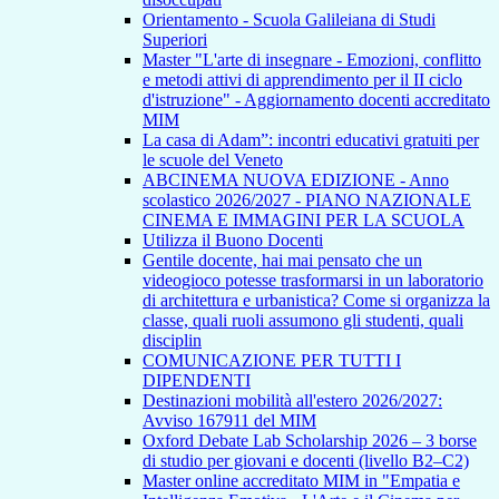
Orientamento - Scuola Galileiana di Studi
Superiori
Master "L'arte di insegnare - Emozioni, conflitto
e metodi attivi di apprendimento per il II ciclo
d'istruzione" - Aggiornamento docenti accreditato
MIM
La casa di Adam”: incontri educativi gratuiti per
le scuole del Veneto
ABCINEMA NUOVA EDIZIONE - Anno
scolastico 2026/2027 - PIANO NAZIONALE
CINEMA E IMMAGINI PER LA SCUOLA
Utilizza il Buono Docenti
Gentile docente, hai mai pensato che un
videogioco potesse trasformarsi in un laboratorio
di architettura e urbanistica? Come si organizza la
classe, quali ruoli assumono gli studenti, quali
disciplin
COMUNICAZIONE PER TUTTI I
DIPENDENTI
Destinazioni mobilità all'estero 2026/2027:
Avviso 167911 del MIM
Oxford Debate Lab Scholarship 2026 – 3 borse
di studio per giovani e docenti (livello B2–C2)
Master online accreditato MIM in "Empatia e