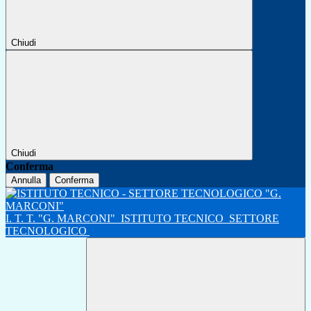
Chiudi
Chiudi
Conferma
Annulla
Conferma
I. T. T. "G. MARCONI"
ISTITUTO TECNICO
SETTORE
TECNOLOGICO