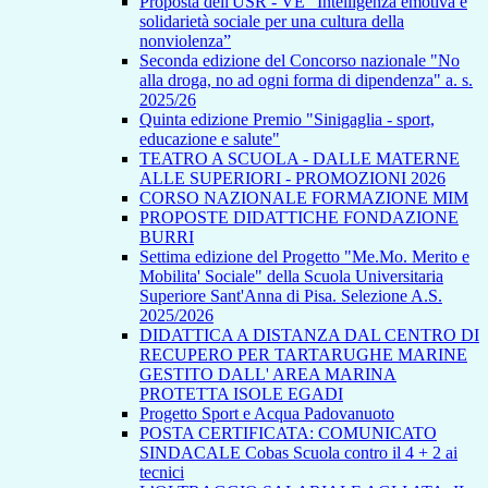
Proposta dell'USR - VE “Intelligenza emotiva e
solidarietà sociale per una cultura della
nonviolenza”
Seconda edizione del Concorso nazionale "No
alla droga, no ad ogni forma di dipendenza" a. s.
2025/26
Quinta edizione Premio "Sinigaglia - sport,
educazione e salute"
TEATRO A SCUOLA - DALLE MATERNE
ALLE SUPERIORI - PROMOZIONI 2026
CORSO NAZIONALE FORMAZIONE MIM
PROPOSTE DIDATTICHE FONDAZIONE
BURRI
Settima edizione del Progetto "Me.Mo. Merito e
Mobilita' Sociale" della Scuola Universitaria
Superiore Sant'Anna di Pisa. Selezione A.S.
2025/2026
DIDATTICA A DISTANZA DAL CENTRO DI
RECUPERO PER TARTARUGHE MARINE
GESTITO DALL' AREA MARINA
PROTETTA ISOLE EGADI
Progetto Sport e Acqua Padovanuoto
POSTA CERTIFICATA: COMUNICATO
SINDACALE Cobas Scuola contro il 4 + 2 ai
tecnici