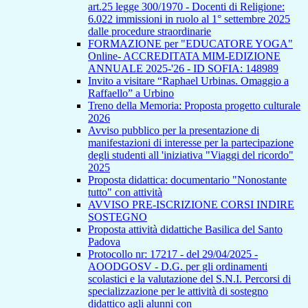
art.25 legge 300/1970 - Docenti di Religione:
6.022 immissioni in ruolo al 1° settembre 2025
dalle procedure straordinarie
FORMAZIONE per "EDUCATORE YOGA"
Online- ACCREDITATA MIM-EDIZIONE
ANNUALE 2025-'26 - ID SOFIA: 148989
Invito a visitare “Raphael Urbinas. Omaggio a
Raffaello” a Urbino
Treno della Memoria: Proposta progetto culturale
2026
Avviso pubblico per la presentazione di
manifestazioni di interesse per la partecipazione
degli studenti all 'iniziativa "Viaggi del ricordo"
2025
Proposta didattica: documentario "Nonostante
tutto" con attività
AVVISO PRE-ISCRIZIONE CORSI INDIRE
SOSTEGNO
Proposta attività didattiche Basilica del Santo
Padova
Protocollo nr: 17217 - del 29/04/2025 -
AOODGOSV - D.G. per gli ordinamenti
scolastici e la valutazione del S.N.I. Percorsi di
specializzazione per le attività di sostegno
didattico agli alunni con