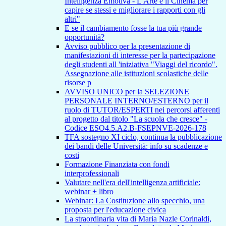
Intelligenza Emotiva - L'Arte e il Cinema per
capire se stessi e migliorare i rapporti con gli
altri"
E se il cambiamento fosse la tua più grande
opportunità?
Avviso pubblico per la presentazione di
manifestazioni di interesse per la partecipazione
degli studenti all 'iniziativa "Viaggi del ricordo".
Assegnazione alle istituzioni scolastiche delle
risorse p
AVVISO UNICO per la SELEZIONE
PERSONALE INTERNO/ESTERNO per il
ruolo di TUTOR/ESPERTI nei percorsi afferenti
al progetto dal titolo "La scuola che cresce" -
Codice ESO4.5.A2.B-FSEPNVE-2026-178
TFA sostegno XI ciclo, continua la pubblicazione
dei bandi delle Università: info su scadenze e
costi
Formazione Finanziata con fondi
interprofessionali
Valutare nell'era dell'intelligenza artificiale:
webinar + libro
Webinar: La Costituzione allo specchio, una
proposta per l'educazione civica
La straordinaria vita di Maria Nazle Corinaldi,