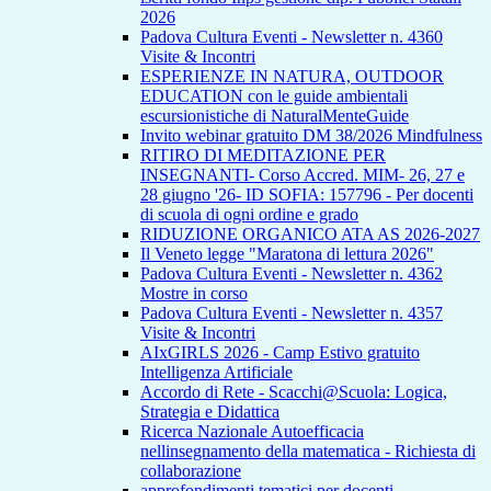
2026
Padova Cultura Eventi - Newsletter n. 4360
Visite & Incontri
ESPERIENZE IN NATURA, OUTDOOR
EDUCATION con le guide ambientali
escursionistiche di NaturalMenteGuide
Invito webinar gratuito DM 38/2026 Mindfulness
RITIRO DI MEDITAZIONE PER
INSEGNANTI- Corso Accred. MIM- 26, 27 e
28 giugno '26- ID SOFIA: 157796 - Per docenti
di scuola di ogni ordine e grado
RIDUZIONE ORGANICO ATA AS 2026-2027
Il Veneto legge "Maratona di lettura 2026"
Padova Cultura Eventi - Newsletter n. 4362
Mostre in corso
Padova Cultura Eventi - Newsletter n. 4357
Visite & Incontri
AIxGIRLS 2026 - Camp Estivo gratuito
Intelligenza Artificiale
Accordo di Rete - Scacchi@Scuola: Logica,
Strategia e Didattica
Ricerca Nazionale Autoefficacia
nellinsegnamento della matematica - Richiesta di
collaborazione
approfondimenti tematici per docenti -