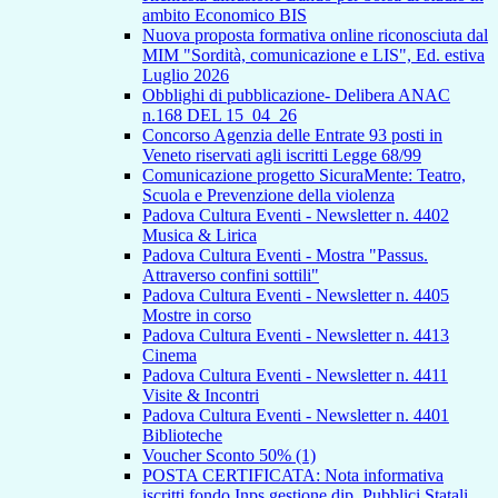
ambito Economico BIS
Nuova proposta formativa online riconosciuta dal
MIM "Sordità, comunicazione e LIS", Ed. estiva
Luglio 2026
Obblighi di pubblicazione- Delibera ANAC
n.168 DEL 15_04_26
Concorso Agenzia delle Entrate 93 posti in
Veneto riservati agli iscritti Legge 68/99
Comunicazione progetto SicuraMente: Teatro,
Scuola e Prevenzione della violenza
Padova Cultura Eventi - Newsletter n. 4402
Musica & Lirica
Padova Cultura Eventi - Mostra "Passus.
Attraverso confini sottili"
Padova Cultura Eventi - Newsletter n. 4405
Mostre in corso
Padova Cultura Eventi - Newsletter n. 4413
Cinema
Padova Cultura Eventi - Newsletter n. 4411
Visite & Incontri
Padova Cultura Eventi - Newsletter n. 4401
Biblioteche
Voucher Sconto 50% (1)
POSTA CERTIFICATA: Nota informativa
iscritti fondo Inps gestione dip. Pubblici Statali