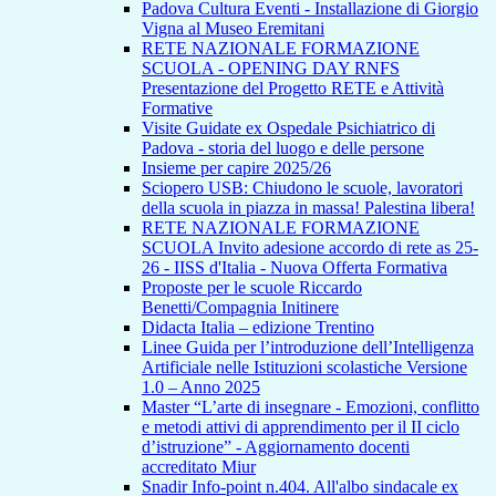
Padova Cultura Eventi - Installazione di Giorgio
Vigna al Museo Eremitani
RETE NAZIONALE FORMAZIONE
SCUOLA - OPENING DAY RNFS
Presentazione del Progetto RETE e Attività
Formative
Visite Guidate ex Ospedale Psichiatrico di
Padova - storia del luogo e delle persone
Insieme per capire 2025/26
Sciopero USB: Chiudono le scuole, lavoratori
della scuola in piazza in massa! Palestina libera!
RETE NAZIONALE FORMAZIONE
SCUOLA Invito adesione accordo di rete as 25-
26 - IISS d'Italia - Nuova Offerta Formativa
Proposte per le scuole Riccardo
Benetti/Compagnia Initinere
Didacta Italia – edizione Trentino
Linee Guida per l’introduzione dell’Intelligenza
Artificiale nelle Istituzioni scolastiche Versione
1.0 – Anno 2025
Master “L’arte di insegnare - Emozioni, conflitto
e metodi attivi di apprendimento per il II ciclo
d’istruzione” - Aggiornamento docenti
accreditato Miur
Snadir Info-point n.404. All'albo sindacale ex