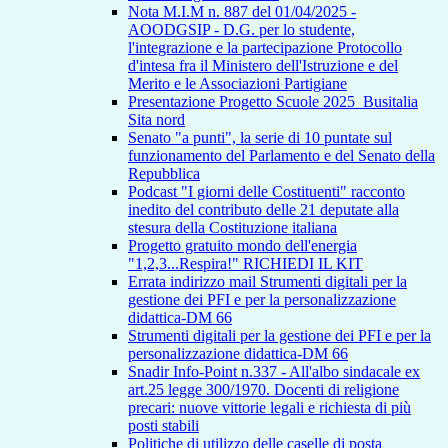
Nota M.I.M n. 887 del 01/04/2025 -
AOODGSIP - D.G. per lo studente,
l'integrazione e la partecipazione Protocollo
d'intesa fra il Ministero dell'Istruzione e del
Merito e le Associazioni Partigiane
Presentazione Progetto Scuole 2025_Busitalia
Sita nord
Senato "a punti", la serie di 10 puntate sul
funzionamento del Parlamento e del Senato della
Repubblica
Podcast "I giorni delle Costituenti" racconto
inedito del contributo delle 21 deputate alla
stesura della Costituzione italiana
Progetto gratuito mondo dell'energia
"1,2,3...Respira!" RICHIEDI IL KIT
Errata indirizzo mail Strumenti digitali per la
gestione dei PFI e per la personalizzazione
didattica-DM 66
Strumenti digitali per la gestione dei PFI e per la
personalizzazione didattica-DM 66
Snadir Info-Point n.337 - All'albo sindacale ex
art.25 legge 300/1970. Docenti di religione
precari: nuove vittorie legali e richiesta di più
posti stabili
Politiche di utilizzo delle caselle di posta