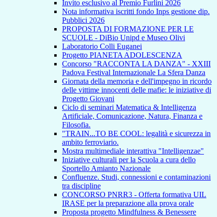
Invito esclusivo al Premio Furlini 2026
Nota informativa iscritti fondo Inps gestione dip.
Pubblici 2026
PROPOSTA DI FORMAZIONE PER LE
SCUOLE - DiBio Unipd e Museo Olivi
Laboratorio Colli Euganei
Progetto PIANETA ADOLESCENZA
Concorso "RACCONTA LA DANZA" - XXIII
Padova Festival Internazionale La Sfera Danza
Giornata della memoria e dell'impegno in ricordo
delle vittime innocenti delle mafie: le iniziative di
Progetto Giovani
Ciclo di seminari Matematica & Intelligenza
Artificiale, Comunicazione, Natura, Finanza e
Filosofia.
"TRAIN...TO BE COOL: legalità e sicurezza in
ambito ferroviario.
Mostra multimediale interattiva "Intelligenzae"
Iniziative culturali per la Scuola a cura dello
Sportello Amianto Nazionale
Confluenze. Studi, connessioni e contaminazioni
tra discipline
CONCORSO PNRR3 - Offerta formativa UIL
IRASE per la preparazione alla prova orale
Proposta progetto Mindfulness & Benessere