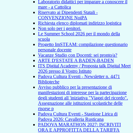
Laboratorio didattici per imparare a conoscere il
mare - a Cattolica
Riservato ai Dipendenti Statali -
CONVENZIONE NoiPA
Richiesta elenco diplomati indirizzo logistica
Non solo per i genitori.
Le Summer School 2026 per il mondo della
scuola
Progetto ImSTEAM: compilazione questionario
personale docente
Vacanze Studio con Docenti: sei pronto/a?
ARTE D'ESTATE A BADEN-BADEN
ITS Digital Academy / Proposta talk Digital Meet
2026 presso il Vostro Istituto
Padova Cultura Eventi - Newsletter n. 4471
Biblioteche
Avviso pubblico per la presentazione di
manifestazioni di interesse per la partecipazione
degli studenti all 'iniziativa "Viaggi del ricordo".
Assegnazione alle istituzioni scolastiche delle
risorse p
Padova Cultura Eventi - Stagione Lirica di
Padova 2026: Cavalleria Rusticana
PADOVA MARATHON 2027: ISCRIVITI
ORA E APPROFITTA DELLA TARIFFA