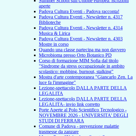
Summer School sull'Unione europea: iscrizioni
aperte
Padova Cultura Eventi - Padova racconta!
Padova Cultura Eventi - Newsletter n. 4317
Biblioteche
Padova Cultura Eventi - Newsletter n. 4314
Musica & Lirica
Padova Cultura Eventi - Newsletter n. 4303
Mostre in corso
Quando una classe partecipa ma non davvero
Microbioma presso Orto Botanico PD
Corso di formazione MIM Sofia dal titolo
"Sindrome da stress occupazionale in ambito
scolastico: mobbing, burnout, stalking"
Mostra d'arte contemporanea "Giancarlo Zen. La
luce fa l'immagine"
Lezione-spettacolo DALLA PARTE DELLA
LEGALITA
Lezione-spettacolo DALLA PARTE DELLA
LEGALITA- invio link corretto
Porte Aperte al Polo Scientifico Tecnologico -
NOVEMBRE 2026 - UNIVERSITA' DEGLI
STUDI DI FERRARA
Comune di Padova - prevenzione malattie
trasmesse da zanzare