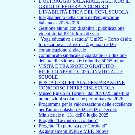
L’OLTRAGGIO SALARIALE AGLI ATA: IL
GRIDO DI FEDERATA CONTRO
L’INABILITÀ ETICA DEL CCNL SCUOLA
Insegnamento della storia dell'emigrazione
italiana as 2025/2026
Gestione alunni con disabilita': pubblicazione
videotutorial PEI informatizzato
"Yoga educativo a scuola" UniPD - Corso di alta
formazione a.a. 25/26 - 14 gennaio 2026
comunicazione sindacale
Comunicato sindacale riguardante la riduzione
dell'ora di lezione da 60 minuti a 50/55 minuti.
VISITA E TRASPORTO GRATUITO -
RICICLO APERTO 2026 - INVITO ALLE
SCUOLE
POSTA CERTIFICATA: PREPARAZIONE
CONCORSO PNRR3 CISL SCUOLA
Museo Egizio di Torino - dal 20/10/25: apertura
prenotazioni scolaresche per primavera 2026
Programma per la valorizzazione delle eccellenze
per l'anno scolastico 2025 /2026. Decreto
Ministeriale n. 131 dell'8 luglio 2025
Progetto "Le mura raccontano"
Progetto "In partenza per Coroland"
Aggiornamenti INPS e MEF. Nuove