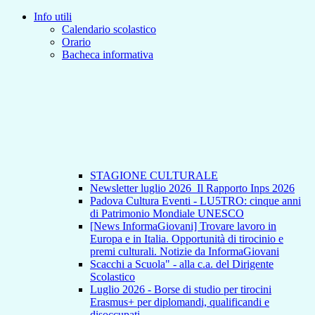
Info utili
Calendario scolastico
Orario
Bacheca informativa
STAGIONE CULTURALE
Newsletter luglio 2026_Il Rapporto Inps 2026
Padova Cultura Eventi - LU5TRO: cinque anni
di Patrimonio Mondiale UNESCO
[News InformaGiovani] Trovare lavoro in
Europa e in Italia. Opportunità di tirocinio e
premi culturali. Notizie da InformaGiovani
Scacchi a Scuola" - alla c.a. del Dirigente
Scolastico
Luglio 2026 - Borse di studio per tirocini
Erasmus+ per diplomandi, qualificandi e
disoccupati