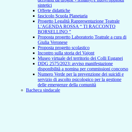
sintetici
Offerte didattiche
fascicolo Scuola Planetaria
Progetto Legalità Rappresentazione Teatrale
L’AGENDA ROSSA “ TI RACCONTO
BORSELLINO ”
Proposta progetto Laboratorio Teatrale a cura di
Giulia Veronese
Proposta progetto scolastico
Incontro sulla storia del Vajont
Museo virtuale del territorio dei Colli Euganei
DDG 2575/2023: avviso manifestazione
disponibilità a nomina per commissioni concorso
Numero Verde per la prevenzione dei suicidi e
servizio di ascolto psicologico per la gestione
delle emergenze della comunità
Bacheca sindacale