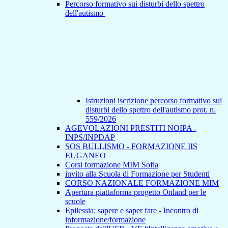
Percorso formativo sui disturbi dello spettro
dell'autismo
Istruzioni iscrizione percorso formativo sui
disturbi dello spettro dell'autismo prot. n.
559/2026
AGEVOLAZIONI PRESTITI NOIPA -
INPS/INPDAP
SOS BULLISMO - FORMAZIONE IIS
EUGANEO
Corsi formazione MIM Sofia
invito alla Scuola di Formazione per Studenti
CORSO NAZIONALE FORMAZIONE MIM
Apertura piattaforma progetto Onland per le
scuole
Epilessia: sapere e saper fare - Incontro di
informazione/formazione