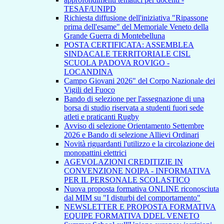
TESAF/UNIPD
Richiesta diffusione dell'iniziativa "Ripassone
prima dell'esame" del Memoriale Veneto della
Grande Guerra di Montebelluna
POSTA CERTIFICATA: ASSEMBLEA
SINDACALE TERRITORIALE CISL
SCUOLA PADOVA ROVIGO -
LOCANDINA
Campo Giovani 2026" del Corpo Nazionale dei
Vigili del Fuoco
Bando di selezione per l'assegnazione di una
borsa di studio riservata a studenti fuori sede
atleti e praticanti Rugby
Avviso di selezione Orientamento Settembre
2026 e Bando di selezione Allievi Ordinari
Novità riguardanti l'utilizzo e la circolazione dei
monopattini elettrici
AGEVOLAZIONI CREDITIZIE IN
CONVENZIONE NOIPA - INFORMATIVA
PER IL PERSONALE SCOLASTICO
Nuova proposta formativa ONLINE riconosciuta
dal MIM su "I disturbi del comportamento"
NEWSLETTER E PROPOSTA FORMATIVA
EQUIPE FORMATIVA DDEL VENETO