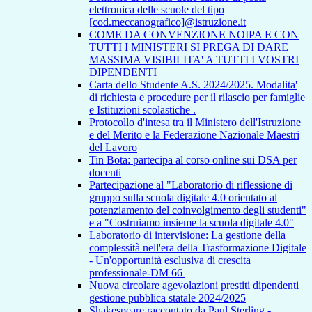
elettronica delle scuole del tipo
[cod.meccanografico]@istruzione.it
COME DA CONVENZIONE NOIPA E CON
TUTTI I MINISTERI SI PREGA DI DARE
MASSIMA VISIBILITA' A TUTTI I VOSTRI
DIPENDENTI
Carta dello Studente A.S. 2024/2025. Modalita'
di richiesta e procedure per il rilascio per famiglie
e Istituzioni scolastiche .
Protocollo d'intesa tra il Ministero dell'Istruzione
e del Merito e la Federazione Nazionale Maestri
del Lavoro
Tin Bota: partecipa al corso online sui DSA per
docenti
Partecipazione al "Laboratorio di riflessione di
gruppo sulla scuola digitale 4.0 orientato al
potenziamento del coinvolgimento degli studenti"
e a "Costruiamo insieme la scuola digitale 4.0"
Laboratorio di intervisione: La gestione della
complessità nell'era della Trasformazione Digitale
- Un'opportunità esclusiva di crescita
professionale-DM 66
Nuova circolare agevolazioni prestiti dipendenti
gestione pubblica statale 2024/2025
Shakespeare raccontato da Paul Sterling -