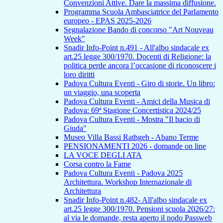
Convenzioni Attive. Dare la massima diffusione.
Programma Scuola Ambasciatrice del Parlamento
europeo - EPAS 2025-2026
Segnalazione Bando di concorso "Art Nouveau
Week"
Snadir Info-Point n.491 - All'albo sindacale ex
art.25 legge 300/1970. Docenti di Religione: la
politica perde ancora l’occasione di riconoscere i
loro diritti
Padova Cultura Eventi - Giro di storie. Un libro:
un viaggio, una scoperta
Padova Cultura Eventi - Amici della Musica di
Padova: 69ª Stagione Concertistica 2024/25
Padova Cultura Eventi - Mostra "Il bacio di
Giuda"
Museo Villa Bassi Rathgeb - Abano Terme
PENSIONAMENTI 2026 - domande on line
LA VOCE DEGLI ATA
Corsa contro la Fame
Padova Cultura Eventi - Padova 2025
Architettura. Workshop Internazionale di
Architettura
Snadir Info-Point n.482- All'albo sindacale ex
art.25 legge 300/1970. Pensioni scuola 2026/27:
al via le domande, resta aperto il nodo Passweb