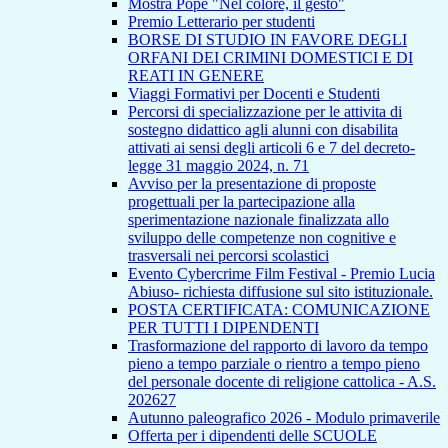
Mostra Pope "Nel colore, il gesto"
Premio Letterario per studenti
BORSE DI STUDIO IN FAVORE DEGLI
ORFANI DEI CRIMINI DOMESTICI E DI
REATI IN GENERE
Viaggi Formativi per Docenti e Studenti
Percorsi di specializzazione per le attivita di
sostegno didattico agli alunni con disabilita
attivati ai sensi degli articoli 6 e 7 del decreto-
legge 31 maggio 2024, n. 71
Avviso per la presentazione di proposte
progettuali per la partecipazione alla
sperimentazione nazionale finalizzata allo
sviluppo delle competenze non cognitive e
trasversali nei percorsi scolastici
Evento Cybercrime Film Festival - Premio Lucia
Abiuso- richiesta diffusione sul sito istituzionale.
POSTA CERTIFICATA: COMUNICAZIONE
PER TUTTI I DIPENDENTI
Trasformazione del rapporto di lavoro da tempo
pieno a tempo parziale o rientro a tempo pieno
del personale docente di religione cattolica - A.S.
202627
Autunno paleografico 2026 - Modulo primaverile
Offerta per i dipendenti delle SCUOLE