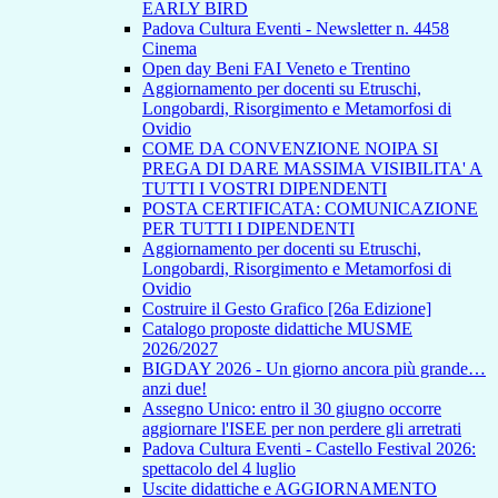
EARLY BIRD
Padova Cultura Eventi - Newsletter n. 4458
Cinema
Open day Beni FAI Veneto e Trentino
Aggiornamento per docenti su Etruschi,
Longobardi, Risorgimento e Metamorfosi di
Ovidio
COME DA CONVENZIONE NOIPA SI
PREGA DI DARE MASSIMA VISIBILITA' A
TUTTI I VOSTRI DIPENDENTI
POSTA CERTIFICATA: COMUNICAZIONE
PER TUTTI I DIPENDENTI
Aggiornamento per docenti su Etruschi,
Longobardi, Risorgimento e Metamorfosi di
Ovidio
Costruire il Gesto Grafico [26a Edizione]
Catalogo proposte didattiche MUSME
2026/2027
BIGDAY 2026 - Un giorno ancora più grande…
anzi due!
Assegno Unico: entro il 30 giugno occorre
aggiornare l'ISEE per non perdere gli arretrati
Padova Cultura Eventi - Castello Festival 2026:
spettacolo del 4 luglio
Uscite didattiche e AGGIORNAMENTO