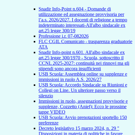
Snadir Info-Point n.604 - Domande di
utilizzazione ed assegnazione provvisoria per
l’a.s. 2026/2027. I docenti di religione a tempo
indeterminato interessati-All'albo sindacale ex
art.25 legge 300/19
Professione i.r. 07-082026
FLC CGIL Comunicato - trasparenza graduatorie
ATA
Snadir Info-point n.601. All'albo sindacale ex
art.25 legge 300/1970 - Scuola, sottoscritto il
CCNL 2025-2027: continuità nei rinnovi ma gli
stipendi sono ancora insufficienti
USB Scuola: Assemblea online su supplenze e
immissioni in ruolo A.S. 2026/27
USB Scuola: Accordo Sindacale su Riunioni e
Collegi on Line. Un ulteriore passo verso il
silenzio
Immissioni in ruolo, assegnazioni provvisorie e
supplenze, Cozzetto (Anief): Ecco le prossime
tappe VIDEO
USB Scuola: Avvio prenotazioni sportello 150
preferenze
Decreto legislativo 15 marzo 2024, n. 29 "
Disposizioni in materia di politiche in favore