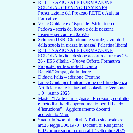
RETE NAZIONALE FORMAZIONE
SCUOLA - OPENING DAY RNFS
Presentazione del Progetto RETE e Attività
Formative
Visite Guidate ex Ospedale Psichiatrico di
Padova - storia del luogo e delle persone
Insieme per capire 2025/26
Sciopero USB: Chiudono le scuole, lavoratori
della scuola in piazza in massa! Palestina libera!
RETE NAZIONALE FORMAZIONE
SCUOLA Invito adesione accordo di rete as 25-
26 - IISS d'Italia - Nuova Offerta Formativa
Proposte per le scuole Riccardo
Benetti/Compagnia Initinere
Didacta Italia – edizione Trentino
Linee Guida per l’introduzione dell’Intelligenza
Artificiale nelle Istituzioni scolastiche Versione
1.0 – Anno 2025
Master “L’arte di insegnare - Emozioni, conflitto
e metodi attivi di apprendimento per il II ciclo
d’istruzione” - Aggiornamento docenti
accreditato Miur
Snadir Info-point n.404. All'albo sindacale ex
art.25 legge 300/1970 - Docenti di Religione:
6.022 immissioni in ruolo al 1° settembre 2025