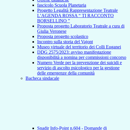
fascicolo Scuola Planetaria
Progetto Legalità Rappresentazione Teatrale
L’AGENDA ROSSA “ TI RACCONTO
BORSELLINO ”
Proposta progetto Laboratorio Teatrale a cura di
Giulia Veronese
Proposta progetto scolastico
Incontro sulla storia del Vajont
Museo virtuale del territorio dei Colli Euganei
DDG 2575/2023: avviso manifestazione
disponibilità a nomina per commissioni concorso
Numero Verde per la prevenzione dei suicidi e
servizio di ascolto psicologico per la gestione
delle emergenze della comunità
Bacheca sindacale
Snadir Info-Point n.604 - Domande di