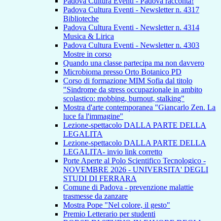
Padova Cultura Eventi - Padova racconta!
Padova Cultura Eventi - Newsletter n. 4317
Biblioteche
Padova Cultura Eventi - Newsletter n. 4314
Musica & Lirica
Padova Cultura Eventi - Newsletter n. 4303
Mostre in corso
Quando una classe partecipa ma non davvero
Microbioma presso Orto Botanico PD
Corso di formazione MIM Sofia dal titolo
"Sindrome da stress occupazionale in ambito
scolastico: mobbing, burnout, stalking"
Mostra d'arte contemporanea "Giancarlo Zen. La
luce fa l'immagine"
Lezione-spettacolo DALLA PARTE DELLA
LEGALITA
Lezione-spettacolo DALLA PARTE DELLA
LEGALITA- invio link corretto
Porte Aperte al Polo Scientifico Tecnologico -
NOVEMBRE 2026 - UNIVERSITA' DEGLI
STUDI DI FERRARA
Comune di Padova - prevenzione malattie
trasmesse da zanzare
Mostra Pope "Nel colore, il gesto"
Premio Letterario per studenti