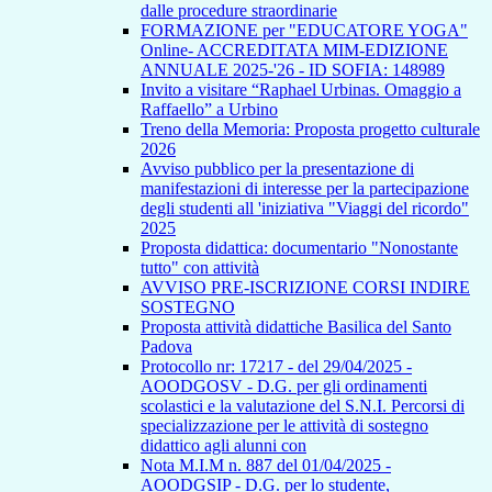
dalle procedure straordinarie
FORMAZIONE per "EDUCATORE YOGA"
Online- ACCREDITATA MIM-EDIZIONE
ANNUALE 2025-'26 - ID SOFIA: 148989
Invito a visitare “Raphael Urbinas. Omaggio a
Raffaello” a Urbino
Treno della Memoria: Proposta progetto culturale
2026
Avviso pubblico per la presentazione di
manifestazioni di interesse per la partecipazione
degli studenti all 'iniziativa "Viaggi del ricordo"
2025
Proposta didattica: documentario "Nonostante
tutto" con attività
AVVISO PRE-ISCRIZIONE CORSI INDIRE
SOSTEGNO
Proposta attività didattiche Basilica del Santo
Padova
Protocollo nr: 17217 - del 29/04/2025 -
AOODGOSV - D.G. per gli ordinamenti
scolastici e la valutazione del S.N.I. Percorsi di
specializzazione per le attività di sostegno
didattico agli alunni con
Nota M.I.M n. 887 del 01/04/2025 -
AOODGSIP - D.G. per lo studente,