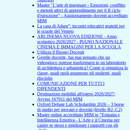
Master "L'arte di insegnare - Emozioni, conflitto
e metodi attivi di apprendimento per il II ciclo
d'istruzione" - Aggiornamento docenti accreditato
MIM
La casa di Adam”: incontri educativi gratuiti per
le scuole del Veneto
ABCINEMA NUOVA EDIZIONE - Anno
scolastico 2026/2027 - PIANO NAZIONALE
CINEMA E IMMAGINI PER LA SCUOLA
Utilizza il Buono Docenti
Gentile docente, hai mai pensato che un
videogioco potesse trasformarsi in un laboratorio
di architettura e urbanistica? Come si organizza la
classe, quali ruoli assumono gli studenti, quali
disciplin
COMUNICAZIONE PER TUTTI I
DIPENDENTI
Destinazioni mobilità all'estero 2026/2027:
Avviso 167911 del MIM
Oxford Debate Lab Scholarship 2026 – 3 borse
di studio per giovani e docenti (livello B2–C2)
Master online accreditato MIM in "Empatia e
Intelligenza Emotiva - L'Arte e il Cinema per
capire se stessi e migliorare i rapporti con gli