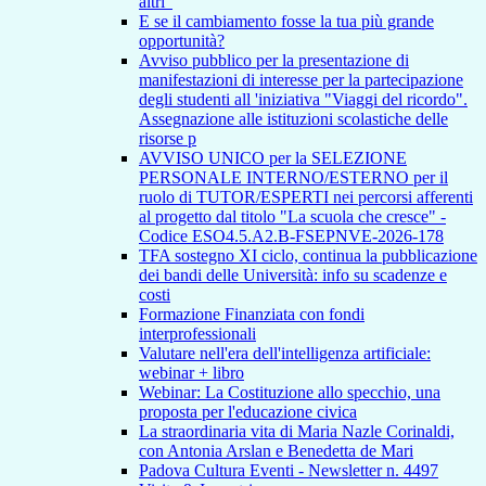
altri"
E se il cambiamento fosse la tua più grande
opportunità?
Avviso pubblico per la presentazione di
manifestazioni di interesse per la partecipazione
degli studenti all 'iniziativa "Viaggi del ricordo".
Assegnazione alle istituzioni scolastiche delle
risorse p
AVVISO UNICO per la SELEZIONE
PERSONALE INTERNO/ESTERNO per il
ruolo di TUTOR/ESPERTI nei percorsi afferenti
al progetto dal titolo "La scuola che cresce" -
Codice ESO4.5.A2.B-FSEPNVE-2026-178
TFA sostegno XI ciclo, continua la pubblicazione
dei bandi delle Università: info su scadenze e
costi
Formazione Finanziata con fondi
interprofessionali
Valutare nell'era dell'intelligenza artificiale:
webinar + libro
Webinar: La Costituzione allo specchio, una
proposta per l'educazione civica
La straordinaria vita di Maria Nazle Corinaldi,
con Antonia Arslan e Benedetta de Mari
Padova Cultura Eventi - Newsletter n. 4497