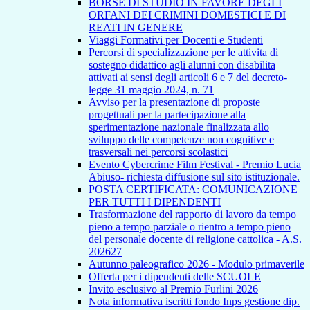
BORSE DI STUDIO IN FAVORE DEGLI
ORFANI DEI CRIMINI DOMESTICI E DI
REATI IN GENERE
Viaggi Formativi per Docenti e Studenti
Percorsi di specializzazione per le attivita di
sostegno didattico agli alunni con disabilita
attivati ai sensi degli articoli 6 e 7 del decreto-
legge 31 maggio 2024, n. 71
Avviso per la presentazione di proposte
progettuali per la partecipazione alla
sperimentazione nazionale finalizzata allo
sviluppo delle competenze non cognitive e
trasversali nei percorsi scolastici
Evento Cybercrime Film Festival - Premio Lucia
Abiuso- richiesta diffusione sul sito istituzionale.
POSTA CERTIFICATA: COMUNICAZIONE
PER TUTTI I DIPENDENTI
Trasformazione del rapporto di lavoro da tempo
pieno a tempo parziale o rientro a tempo pieno
del personale docente di religione cattolica - A.S.
202627
Autunno paleografico 2026 - Modulo primaverile
Offerta per i dipendenti delle SCUOLE
Invito esclusivo al Premio Furlini 2026
Nota informativa iscritti fondo Inps gestione dip.