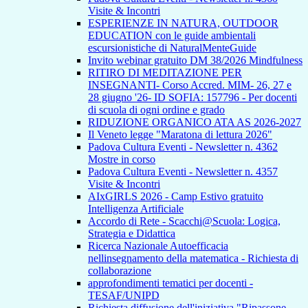
Visite & Incontri
ESPERIENZE IN NATURA, OUTDOOR
EDUCATION con le guide ambientali
escursionistiche di NaturalMenteGuide
Invito webinar gratuito DM 38/2026 Mindfulness
RITIRO DI MEDITAZIONE PER
INSEGNANTI- Corso Accred. MIM- 26, 27 e
28 giugno '26- ID SOFIA: 157796 - Per docenti
di scuola di ogni ordine e grado
RIDUZIONE ORGANICO ATA AS 2026-2027
Il Veneto legge "Maratona di lettura 2026"
Padova Cultura Eventi - Newsletter n. 4362
Mostre in corso
Padova Cultura Eventi - Newsletter n. 4357
Visite & Incontri
AIxGIRLS 2026 - Camp Estivo gratuito
Intelligenza Artificiale
Accordo di Rete - Scacchi@Scuola: Logica,
Strategia e Didattica
Ricerca Nazionale Autoefficacia
nellinsegnamento della matematica - Richiesta di
collaborazione
approfondimenti tematici per docenti -
TESAF/UNIPD
Richiesta diffusione dell'iniziativa "Ripassone