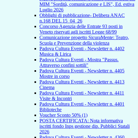
MIM "Sordità, comunicazione e LIS", Ed. estiva
Luglio 2026
Obblighi di pubblicazione- Delibera ANAC
n.168 DEL 15_04_26
Concorso Agenzia delle Entrate 93 posti in
Veneto riservati agli iscritti Legge 68/99
Comunicazione progetto SicuraMente: Teatro,
Scuola e Prevenzione della violenza
Padova Cultura Eventi - Newsletter n. 4402
Musica & Lirica
Padova Cultura Eventi - Mostra "Passus.
Attraverso confini sottili"
Padova Cultura Eventi - Newsletter n. 4405
Mostre in corso
Padova Cultura Eventi - Newsletter n. 4413
Cinema
Padova Cultura Eventi - Newsletter n. 4411
Visite & Incontri
Padova Cultura Eventi - Newsletter n. 4401
Biblioteche
Voucher Sconto 50% (1)
POSTA CERTIFICATA: Nota informativa
iscritti fondo Inps gestione dip. Pubblici Statali
2026
Padova Cultura Eventi - Newsletter n. 4360