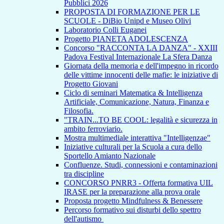
Pubblici 2026
PROPOSTA DI FORMAZIONE PER LE
SCUOLE - DiBio Unipd e Museo Olivi
Laboratorio Colli Euganei
Progetto PIANETA ADOLESCENZA
Concorso "RACCONTA LA DANZA" - XXIII
Padova Festival Internazionale La Sfera Danza
Giornata della memoria e dell'impegno in ricordo
delle vittime innocenti delle mafie: le iniziative di
Progetto Giovani
Ciclo di seminari Matematica & Intelligenza
Artificiale, Comunicazione, Natura, Finanza e
Filosofia.
"TRAIN...TO BE COOL: legalità e sicurezza in
ambito ferroviario.
Mostra multimediale interattiva "Intelligenzae"
Iniziative culturali per la Scuola a cura dello
Sportello Amianto Nazionale
Confluenze. Studi, connessioni e contaminazioni
tra discipline
CONCORSO PNRR3 - Offerta formativa UIL
IRASE per la preparazione alla prova orale
Proposta progetto Mindfulness & Benessere
Percorso formativo sui disturbi dello spettro
dell'autismo