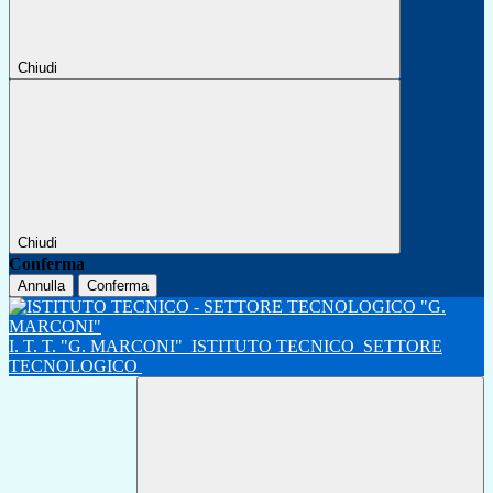
Chiudi
Chiudi
Conferma
Annulla
Conferma
I. T. T. "G. MARCONI"
ISTITUTO TECNICO
SETTORE
TECNOLOGICO