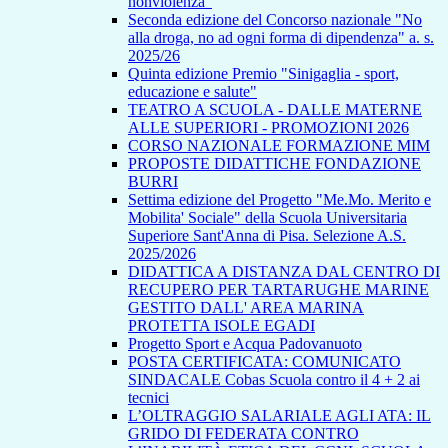
nonviolenza”
Seconda edizione del Concorso nazionale "No
alla droga, no ad ogni forma di dipendenza" a. s.
2025/26
Quinta edizione Premio "Sinigaglia - sport,
educazione e salute"
TEATRO A SCUOLA - DALLE MATERNE
ALLE SUPERIORI - PROMOZIONI 2026
CORSO NAZIONALE FORMAZIONE MIM
PROPOSTE DIDATTICHE FONDAZIONE
BURRI
Settima edizione del Progetto "Me.Mo. Merito e
Mobilita' Sociale" della Scuola Universitaria
Superiore Sant'Anna di Pisa. Selezione A.S.
2025/2026
DIDATTICA A DISTANZA DAL CENTRO DI
RECUPERO PER TARTARUGHE MARINE
GESTITO DALL' AREA MARINA
PROTETTA ISOLE EGADI
Progetto Sport e Acqua Padovanuoto
POSTA CERTIFICATA: COMUNICATO
SINDACALE Cobas Scuola contro il 4 + 2 ai
tecnici
L’OLTRAGGIO SALARIALE AGLI ATA: IL
GRIDO DI FEDERATA CONTRO