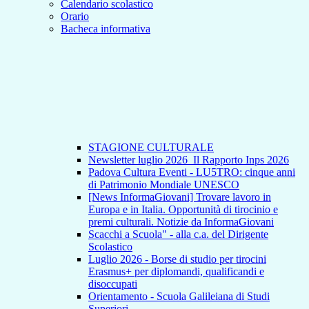
Calendario scolastico
Orario
Bacheca informativa
STAGIONE CULTURALE
Newsletter luglio 2026_Il Rapporto Inps 2026
Padova Cultura Eventi - LU5TRO: cinque anni
di Patrimonio Mondiale UNESCO
[News InformaGiovani] Trovare lavoro in
Europa e in Italia. Opportunità di tirocinio e
premi culturali. Notizie da InformaGiovani
Scacchi a Scuola" - alla c.a. del Dirigente
Scolastico
Luglio 2026 - Borse di studio per tirocini
Erasmus+ per diplomandi, qualificandi e
disoccupati
Orientamento - Scuola Galileiana di Studi
Superiori