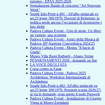
europeo - EPAS 2025-2026
Segnalazione Bando di concorso "Art Nouveau
Week"
Snadir Info-Point n.491 - All'albo sindacale ex
art.25 legge 300/1970. Docenti di Religione: la
politica perde ancora l’occasione di riconoscere i
loro diritti
Padova Cultura Eventi - Giro di storie. Un libro:
un viaggio, una scoperta
Padova Cultura Eventi - Amici della Musica di
Padova: 69ª Stagione Concertistica 2024/25
Padova Cultura Eventi - Mostra "Il bacio di
Giuda"
Museo Villa Bassi Rathgeb - Abano Terme
PENSIONAMENTI 2026 - domande on line
LA VOCE DEGLI ATA
Corsa contro la Fame
Padova Cultura Eventi - Padova 2025
Architettura. Workshop Internazionale di
Architettura
Snadir Info-Point n.482- All'albo sindacale ex
art.25 legge 300/1970. Pensioni scuola 2026/27:
al via le domande, resta aperto il nodo Passweb
Padova Cultura Eventi - Installazione di Giorgio
Vigna al Museo Eremitani