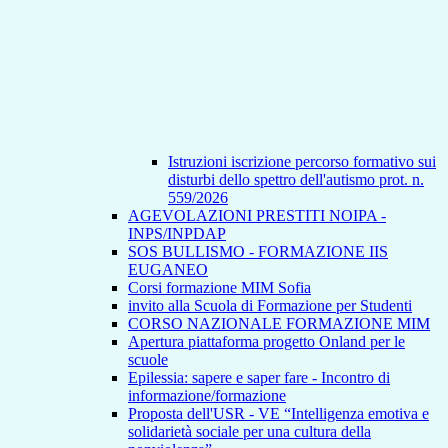
Istruzioni iscrizione percorso formativo sui
disturbi dello spettro dell'autismo prot. n.
559/2026
AGEVOLAZIONI PRESTITI NOIPA -
INPS/INPDAP
SOS BULLISMO - FORMAZIONE IIS
EUGANEO
Corsi formazione MIM Sofia
invito alla Scuola di Formazione per Studenti
CORSO NAZIONALE FORMAZIONE MIM
Apertura piattaforma progetto Onland per le
scuole
Epilessia: sapere e saper fare - Incontro di
informazione/formazione
Proposta dell'USR - VE “Intelligenza emotiva e
solidarietà sociale per una cultura della