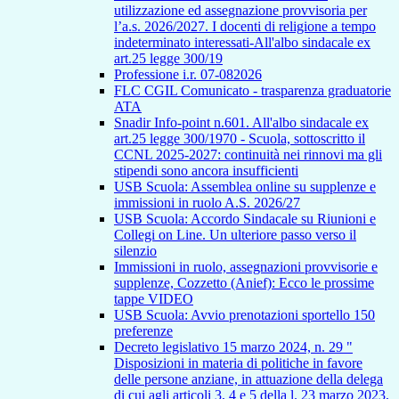
utilizzazione ed assegnazione provvisoria per
l’a.s. 2026/2027. I docenti di religione a tempo
indeterminato interessati-All'albo sindacale ex
art.25 legge 300/19
Professione i.r. 07-082026
FLC CGIL Comunicato - trasparenza graduatorie
ATA
Snadir Info-point n.601. All'albo sindacale ex
art.25 legge 300/1970 - Scuola, sottoscritto il
CCNL 2025-2027: continuità nei rinnovi ma gli
stipendi sono ancora insufficienti
USB Scuola: Assemblea online su supplenze e
immissioni in ruolo A.S. 2026/27
USB Scuola: Accordo Sindacale su Riunioni e
Collegi on Line. Un ulteriore passo verso il
silenzio
Immissioni in ruolo, assegnazioni provvisorie e
supplenze, Cozzetto (Anief): Ecco le prossime
tappe VIDEO
USB Scuola: Avvio prenotazioni sportello 150
preferenze
Decreto legislativo 15 marzo 2024, n. 29 "
Disposizioni in materia di politiche in favore
delle persone anziane, in attuazione della delega
di cui agli articoli 3, 4 e 5 della l. 23 marzo 2023,