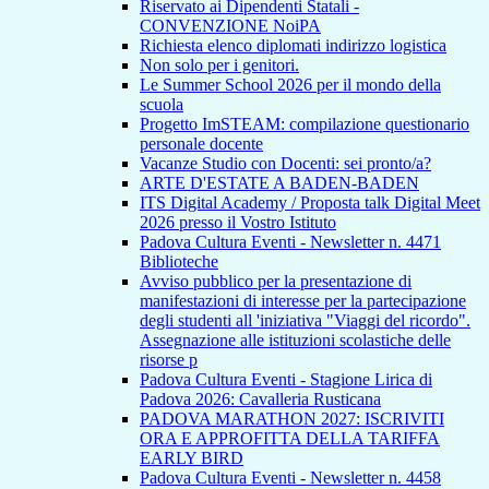
Riservato ai Dipendenti Statali -
CONVENZIONE NoiPA
Richiesta elenco diplomati indirizzo logistica
Non solo per i genitori.
Le Summer School 2026 per il mondo della
scuola
Progetto ImSTEAM: compilazione questionario
personale docente
Vacanze Studio con Docenti: sei pronto/a?
ARTE D'ESTATE A BADEN-BADEN
ITS Digital Academy / Proposta talk Digital Meet
2026 presso il Vostro Istituto
Padova Cultura Eventi - Newsletter n. 4471
Biblioteche
Avviso pubblico per la presentazione di
manifestazioni di interesse per la partecipazione
degli studenti all 'iniziativa "Viaggi del ricordo".
Assegnazione alle istituzioni scolastiche delle
risorse p
Padova Cultura Eventi - Stagione Lirica di
Padova 2026: Cavalleria Rusticana
PADOVA MARATHON 2027: ISCRIVITI
ORA E APPROFITTA DELLA TARIFFA
EARLY BIRD
Padova Cultura Eventi - Newsletter n. 4458