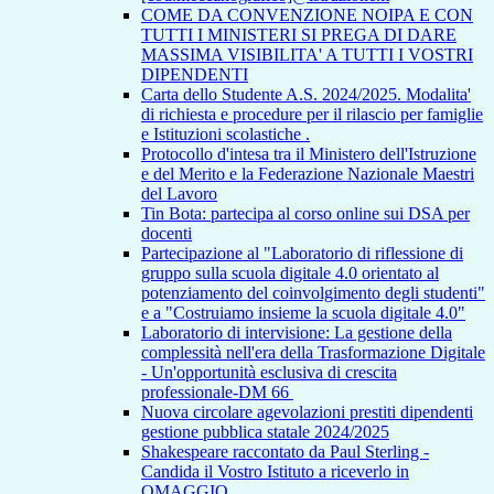
COME DA CONVENZIONE NOIPA E CON
TUTTI I MINISTERI SI PREGA DI DARE
MASSIMA VISIBILITA' A TUTTI I VOSTRI
DIPENDENTI
Carta dello Studente A.S. 2024/2025. Modalita'
di richiesta e procedure per il rilascio per famiglie
e Istituzioni scolastiche .
Protocollo d'intesa tra il Ministero dell'Istruzione
e del Merito e la Federazione Nazionale Maestri
del Lavoro
Tin Bota: partecipa al corso online sui DSA per
docenti
Partecipazione al "Laboratorio di riflessione di
gruppo sulla scuola digitale 4.0 orientato al
potenziamento del coinvolgimento degli studenti"
e a "Costruiamo insieme la scuola digitale 4.0"
Laboratorio di intervisione: La gestione della
complessità nell'era della Trasformazione Digitale
- Un'opportunità esclusiva di crescita
professionale-DM 66
Nuova circolare agevolazioni prestiti dipendenti
gestione pubblica statale 2024/2025
Shakespeare raccontato da Paul Sterling -
Candida il Vostro Istituto a riceverlo in
OMAGGIO