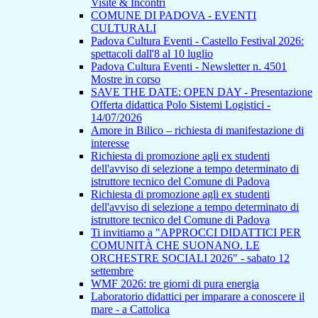
Visite & Incontri
COMUNE DI PADOVA - EVENTI
CULTURALI
Padova Cultura Eventi - Castello Festival 2026:
spettacoli dall'8 al 10 luglio
Padova Cultura Eventi - Newsletter n. 4501
Mostre in corso
SAVE THE DATE: OPEN DAY - Presentazione
Offerta didattica Polo Sistemi Logistici -
14/07/2026
Amore in Bilico – richiesta di manifestazione di
interesse
Richiesta di promozione agli ex studenti
dell'avviso di selezione a tempo determinato di
istruttore tecnico del Comune di Padova
Richiesta di promozione agli ex studenti
dell'avviso di selezione a tempo determinato di
istruttore tecnico del Comune di Padova
Ti invitiamo a "APPROCCI DIDATTICI PER
COMUNITÀ CHE SUONANO. LE
ORCHESTRE SOCIALI 2026" - sabato 12
settembre
WMF 2026: tre giorni di pura energia
Laboratorio didattici per imparare a conoscere il
mare - a Cattolica