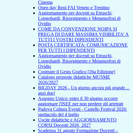
Cinema
Open day Beni FAI Veneto e Trentino
Aggiornamento per docenti su Etruschi,
Longobardi, Risorgimento e Metamorfosi di
Ovidio
COME DA CONVENZIONE NOIPA SI
PREGA DI DARE MASSIMA VISIBILITA' A
TUTTI I VOSTRI DIPENDENTI
POSTA CERTIFICATA: COMUNICAZIONE
PER TUTTI I DIPENDENTI
Aggiornamento per docenti su Etruschi,
Longobardi, Risorgimento e Metamorfosi di
Ovidio
Costruire il Gesto Grafico [26a Edizione]
Catalogo proposte didattiche MUSME
2026/2027
BIGDAY 2026 - Un giorno ancora più grande…
anzi due!
Assegno Unico: entro il 30 giugno occorre
aggiornare l'ISEE per non perdere gli arretrati
Padova Cultura Eventi - Castello Festival 2026:
spettacolo del 4 luglio
Uscite didattiche e AGGIORNAMENTO
CORSI Docenti 2026_2027
Scadenza 31 agosto Formazione Docenti –