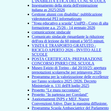
L’INABILITÀ ETICA DEL CCNL SCUOLA
Insegnamento della storia dell'emigrazione
italiana as 2025/2026
Gestione alunni con disabilita': pubblicazione
videotutorial PEI informatizzato
"Yoga educativo a scuola" UniPD - Corso di alta
formazione a.a. 25/26 - 14 gennaio 2026
comunicazione sindacale
Comunicato sindacale riguardante la riduzione
dell'ora di lezione da 60 minuti a 50/55 minuti.
VISITA E TRASPORTO GRATUITO -
RICICLO APERTO 2026 - INVITO ALLE
SCUOLE
POSTA CERTIFICATA: PREPARAZIONE
CONCORSO PNRR3 CISL SCUOLA
Museo Egizio di Torino - dal 20/10/25: apertura
prenotazioni scolaresche per primavera 2026
Programma per la valorizzazione delle eccellenze
per l'anno scolastico 2025 /2026. Decreto
Ministeriale n. 131 dell'8 luglio 2025
Progetto "Le mura raccontano"
Progetto "In partenza per Coroland"
Aggiornamenti INPS e MEF. Nuove
Convenzioni Attive. Dare la massima diffusione.
Programma Scuola Ambasciatrice del Parlamento