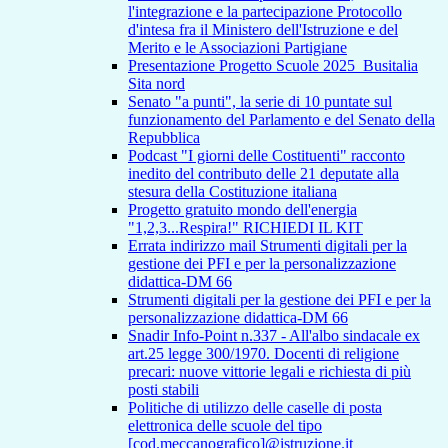
l'integrazione e la partecipazione Protocollo
d'intesa fra il Ministero dell'Istruzione e del
Merito e le Associazioni Partigiane
Presentazione Progetto Scuole 2025_Busitalia
Sita nord
Senato "a punti", la serie di 10 puntate sul
funzionamento del Parlamento e del Senato della
Repubblica
Podcast "I giorni delle Costituenti" racconto
inedito del contributo delle 21 deputate alla
stesura della Costituzione italiana
Progetto gratuito mondo dell'energia
"1,2,3...Respira!" RICHIEDI IL KIT
Errata indirizzo mail Strumenti digitali per la
gestione dei PFI e per la personalizzazione
didattica-DM 66
Strumenti digitali per la gestione dei PFI e per la
personalizzazione didattica-DM 66
Snadir Info-Point n.337 - All'albo sindacale ex
art.25 legge 300/1970. Docenti di religione
precari: nuove vittorie legali e richiesta di più
posti stabili
Politiche di utilizzo delle caselle di posta
elettronica delle scuole del tipo
[cod.meccanografico]@istruzione.it