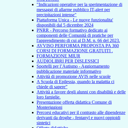
"Indicazioni operative per la sperimentazione di
messaggi di allarme pubblico IT-alert per
precipitazioni intense"
Piattaforma Unica - Le nuove funzionalita'
disponibili dal 5 dicembre 2024
PNRR - Percorso formativo dedicato ai
componenti delle Comunità di pratiche per
l'apprendimento di cui al D.M. n. 66 del 2023.
AVVISO PERFORMA PROPOSTA PA 360
CORSI DI FORMAZIONE GRATUITI .
FORMAZIONE MIUR
AUDIOLIBRI PER DISLESSICI
Sportelli per l’Autismo - Aggiornamento
pubblicazione materiale informativo
Attività di promozione AVIS nelle scuole
A Scuola di Epilessia, quando la malattia ci
chiede di sapere”
Attività a favore degli alunni con disabilità e delle
loro famiglie.
Presentazione offerta didattica Comune di
Monteriggioni
Percorsi educativi per il contrasto alle dipendenze
derivanti da droghe - fentanyl e nuovi oppioidi
sintetici
Offerte didattiche