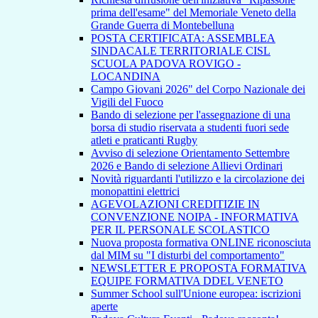
prima dell'esame" del Memoriale Veneto della
Grande Guerra di Montebelluna
POSTA CERTIFICATA: ASSEMBLEA
SINDACALE TERRITORIALE CISL
SCUOLA PADOVA ROVIGO -
LOCANDINA
Campo Giovani 2026" del Corpo Nazionale dei
Vigili del Fuoco
Bando di selezione per l'assegnazione di una
borsa di studio riservata a studenti fuori sede
atleti e praticanti Rugby
Avviso di selezione Orientamento Settembre
2026 e Bando di selezione Allievi Ordinari
Novità riguardanti l'utilizzo e la circolazione dei
monopattini elettrici
AGEVOLAZIONI CREDITIZIE IN
CONVENZIONE NOIPA - INFORMATIVA
PER IL PERSONALE SCOLASTICO
Nuova proposta formativa ONLINE riconosciuta
dal MIM su "I disturbi del comportamento"
NEWSLETTER E PROPOSTA FORMATIVA
EQUIPE FORMATIVA DDEL VENETO
Summer School sull'Unione europea: iscrizioni
aperte