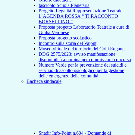
fascicolo Scuola Planetaria
Progetto Legalità Rappresentazione Teatrale
L’AGENDA ROSSA “ TI RACCONTO
BORSELLINO ”
Proposta progetto Laboratorio Teatrale a cura di
Giulia Veronese
Proposta progetto scolastico
Incontro sulla storia del Vajont
Museo virtuale del territorio dei Colli Euganei
DDG 2575/2023: avviso manifestazione
disponibilità a nomina per commissioni concorso
Numero Verde per la prevenzione dei suicidi e
servizio di ascolto psicologico per la gestione
delle emergenze della comunità
Bacheca sindacale
Snadir Info-Point n.604 - Domande di