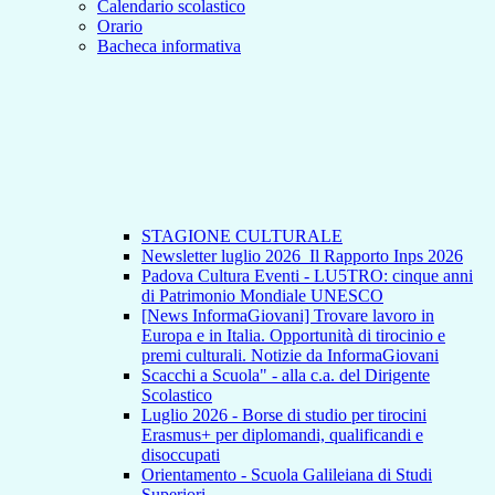
Calendario scolastico
Orario
Bacheca informativa
STAGIONE CULTURALE
Newsletter luglio 2026_Il Rapporto Inps 2026
Padova Cultura Eventi - LU5TRO: cinque anni
di Patrimonio Mondiale UNESCO
[News InformaGiovani] Trovare lavoro in
Europa e in Italia. Opportunità di tirocinio e
premi culturali. Notizie da InformaGiovani
Scacchi a Scuola" - alla c.a. del Dirigente
Scolastico
Luglio 2026 - Borse di studio per tirocini
Erasmus+ per diplomandi, qualificandi e
disoccupati
Orientamento - Scuola Galileiana di Studi
Superiori