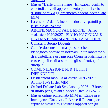
Master "L'arte di insegnare - Emozioni, conflitto
e metodi attivi di apprendimento per il II ciclo
d'istruzione" - Aggiornamento docenti accreditato
MIM
La casa di Adam”: incontri educativi gratuiti per
le scuole del Veneto
ABCINEMA NUOVA EDIZIONE - Anno
scolastico 2026/2027 - PIANO NAZIONALE
CINEMA E IMMAGINI PER LA SCUOLA
Utilizza il Buono Docenti
Gentile docente, hai mai pensato che un
videogioco potesse trasformarsi in un laboratorio
di architettura e urbanistica? Come si organizza la
classe, quali ruoli assumono gli studenti, quali
disciplin
COMUNICAZIONE PER TUTTI I
DIPENDENTI
Destinazioni mobilità all'estero 2026/2027:
Avviso 167911 del MIM
Oxford Debate Lab Scholarship 2026 – 3 borse
di studio per giovani e docenti (livello B2–C2)
Master online accreditato MIM in "Empatia e
Intelligenza Emotiva - L'Arte e il Cinema per
capire se stessi e migliorare i rapporti con gli