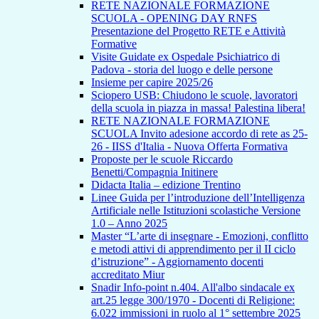
RETE NAZIONALE FORMAZIONE
SCUOLA - OPENING DAY RNFS
Presentazione del Progetto RETE e Attività
Formative
Visite Guidate ex Ospedale Psichiatrico di
Padova - storia del luogo e delle persone
Insieme per capire 2025/26
Sciopero USB: Chiudono le scuole, lavoratori
della scuola in piazza in massa! Palestina libera!
RETE NAZIONALE FORMAZIONE
SCUOLA Invito adesione accordo di rete as 25-
26 - IISS d'Italia - Nuova Offerta Formativa
Proposte per le scuole Riccardo
Benetti/Compagnia Initinere
Didacta Italia – edizione Trentino
Linee Guida per l’introduzione dell’Intelligenza
Artificiale nelle Istituzioni scolastiche Versione
1.0 – Anno 2025
Master “L’arte di insegnare - Emozioni, conflitto
e metodi attivi di apprendimento per il II ciclo
d’istruzione” - Aggiornamento docenti
accreditato Miur
Snadir Info-point n.404. All'albo sindacale ex
art.25 legge 300/1970 - Docenti di Religione:
6.022 immissioni in ruolo al 1° settembre 2025