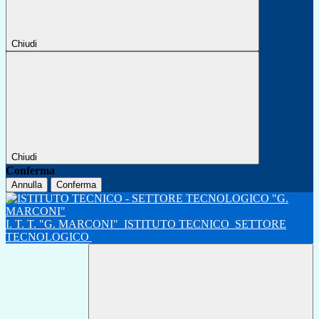
Chiudi
Chiudi
Conferma
Annulla
Conferma
I. T. T. "G. MARCONI"
ISTITUTO TECNICO
SETTORE
TECNOLOGICO