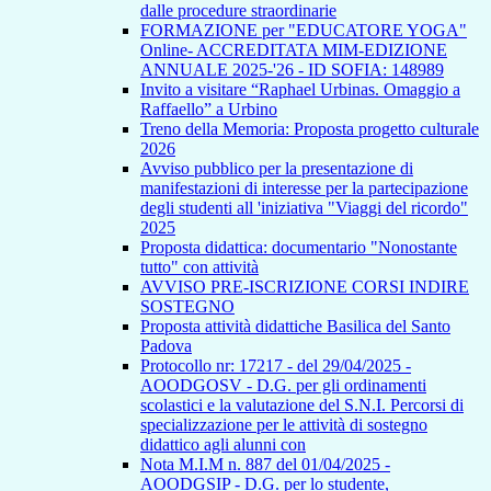
dalle procedure straordinarie
FORMAZIONE per "EDUCATORE YOGA"
Online- ACCREDITATA MIM-EDIZIONE
ANNUALE 2025-'26 - ID SOFIA: 148989
Invito a visitare “Raphael Urbinas. Omaggio a
Raffaello” a Urbino
Treno della Memoria: Proposta progetto culturale
2026
Avviso pubblico per la presentazione di
manifestazioni di interesse per la partecipazione
degli studenti all 'iniziativa "Viaggi del ricordo"
2025
Proposta didattica: documentario "Nonostante
tutto" con attività
AVVISO PRE-ISCRIZIONE CORSI INDIRE
SOSTEGNO
Proposta attività didattiche Basilica del Santo
Padova
Protocollo nr: 17217 - del 29/04/2025 -
AOODGOSV - D.G. per gli ordinamenti
scolastici e la valutazione del S.N.I. Percorsi di
specializzazione per le attività di sostegno
didattico agli alunni con
Nota M.I.M n. 887 del 01/04/2025 -
AOODGSIP - D.G. per lo studente,