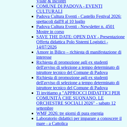
Visite & Incontri
COMUNE DI PADOVA - EVENTI
CULTURALI
Padova Cultura Eventi - Castello Festival 2026:
spettacoli dall'8 al 10 luglio
Padova Cultura Eventi - Newsletter n. 4501
Mostre in corso
SAVE THE DATE: OPEN DAY - Presentazione
Offerta didattica Polo Sistemi Logistici -
14/07/2026
Amore in Bilico – richiesta di manifestazione di
interesse
Richiesta di promozione agli ex studenti
dell'avviso di selezione a tempo determinato di
istruttore tecnico del Comune di Padova
Richiesta di promozione agli ex studenti
dell'avviso di selezione a tempo determinato di
istruttore tecnico del Comune di Padova
Ti invitiamo a "APPROCCI DIDATTICI PER
COMUNITÀ CHE SUONANO. LE
ORCHESTRE SOCIALI 2026" - sabato 12
settembre
WMF 2026: tre giorni di pura energia
Laboratorio didattici per imparare a conoscere il
mare - a Cattolica