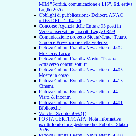
MIM "Sordità, comunicazione e LIS", Ed. estiva
Luglio 2026
Obblighi di pubblicazione- Delibera ANAC
n.168 DEL 15_04_26
Concorso Agenzia delle Entrate 93 posti in
Veneto riservati agli iscritti Legge 68/99
Comunicazione progetto SicuraMente: Teatro,
Scuola e Prevenzione della violenza
Padova Cultura Eventi - Newsletter n. 4402
Musica & Lirica
Padova Cultura Eventi - Mostra "Passus.
Attraverso confini sottili"
Padova Cultura Eventi - Newsletter n. 4405
Mostre in corso
Padova Cultura Eventi - Newsletter n. 4413
Cinema
Padova Cultura Eventi - Newsletter n. 4411
Visite & Incontri
Padova Cultura Eventi - Newsletter n. 4401
Biblioteche
Voucher Sconto 50% (1)
POSTA CERTIFICATA: Nota informativa
iscritti fondo Inps gestione dip. Pubblici Statali
2026
Padova Cultura Eventi - Newsletter n. 4360