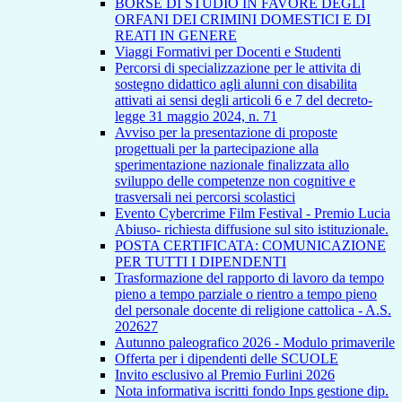
BORSE DI STUDIO IN FAVORE DEGLI
ORFANI DEI CRIMINI DOMESTICI E DI
REATI IN GENERE
Viaggi Formativi per Docenti e Studenti
Percorsi di specializzazione per le attivita di
sostegno didattico agli alunni con disabilita
attivati ai sensi degli articoli 6 e 7 del decreto-
legge 31 maggio 2024, n. 71
Avviso per la presentazione di proposte
progettuali per la partecipazione alla
sperimentazione nazionale finalizzata allo
sviluppo delle competenze non cognitive e
trasversali nei percorsi scolastici
Evento Cybercrime Film Festival - Premio Lucia
Abiuso- richiesta diffusione sul sito istituzionale.
POSTA CERTIFICATA: COMUNICAZIONE
PER TUTTI I DIPENDENTI
Trasformazione del rapporto di lavoro da tempo
pieno a tempo parziale o rientro a tempo pieno
del personale docente di religione cattolica - A.S.
202627
Autunno paleografico 2026 - Modulo primaverile
Offerta per i dipendenti delle SCUOLE
Invito esclusivo al Premio Furlini 2026
Nota informativa iscritti fondo Inps gestione dip.