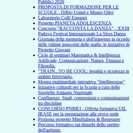
Pubblici 2026
PROPOSTA DI FORMAZIONE PER LE
SCUOLE - DiBio Unipd e Museo Olivi
Laboratorio Colli Euganei
Progetto PIANETA ADOLESCENZA
Concorso "RACCONTA LA DANZA" - XXIII
Padova Festival Internazionale La Sfera Danza
Giornata della memoria e dell'impegno in ricordo
delle vittime innocenti delle mafie: le iniziative di
Progetto Giovani
Ciclo di seminari Matematica & Intelligenza
Artificiale, Comunicazione, Natura, Finanza e
Filosofia.
"TRAIN...TO BE COOL: legalità e sicurezza in
ambito ferroviario.
Mostra multimediale interattiva "Intelligenzae"
Iniziative culturali per la Scuola a cura dello
Sportello Amianto Nazionale
Confluenze. Studi, connessioni e contaminazioni
tra discipline
CONCORSO PNRR3 - Offerta formativa UIL
IRASE per la preparazione alla prova orale
Proposta progetto Mindfulness & Benessere
Percorso formativo sui disturbi dello spettro
dell'autismo