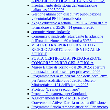
L’INABILITÀ ETICA DEL CCNL SCUOLA
Insegnamento della storia dell'emigrazione
italiana as 2025/2026
Gestione alunni con disabilita': pubblicazione
videotutorial PEI informatizzato
"Yoga educativo a scuola" UniPD - Corso di alta
formazione a.a. 25/26 - 14 gennaio 2026
comunicazione sindacale
Comunicato sindacale riguardante la riduzione
dell'ora di lezione da 60 minuti a 50/55 minuti.
VISITA E TRASPORTO GRATUITO -
RICICLO APERTO 2026 - INVITO ALLE
SCUOLE
POSTA CERTIFICATA: PREPARAZIONE
CONCORSO PNRR3 CISL SCUOLA
Museo Egizio di Torino - dal 20/10/25: apertura
prenotazioni scolaresche per primavera 2026
Programma per la valorizzazione delle eccellenze
per l'anno scolastico 2025 /2026. Decreto
Ministeriale n. 131 dell'8 luglio 2025
Progetto "Le mura raccontano"
Progetto "In partenza per Coroland"
Aggiornamenti INPS e MEF. Nuove
Convenzioni Attive. Dare la massima diffusione.
Programma Scuola Ambasciatrice del Parlamento