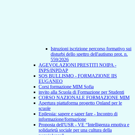
Istruzioni iscrizione percorso formativo sui
disturbi dello spettro dell'autismo prot. n.
559/2026
AGEVOLAZIONI PRESTITI NOIPA -
INPS/INPDAP
SOS BULLISMO - FORMAZIONE IIS
EUGANEO
Corsi formazione MIM Sofia
invito alla Scuola di Formazione per Studenti
CORSO NAZIONALE FORMAZIONE MIM
Apertura piattaforma progetto Onland per le
scuole
Epilessia: sapere e saper fare - Incontro di
informazione/formazione
Proposta dell'USR - VE “Intelligenza emotiva e
solidarietà sociale per una cultura della