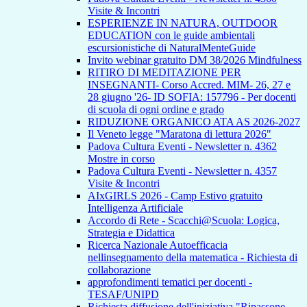
Visite & Incontri
ESPERIENZE IN NATURA, OUTDOOR
EDUCATION con le guide ambientali
escursionistiche di NaturalMenteGuide
Invito webinar gratuito DM 38/2026 Mindfulness
RITIRO DI MEDITAZIONE PER
INSEGNANTI- Corso Accred. MIM- 26, 27 e
28 giugno '26- ID SOFIA: 157796 - Per docenti
di scuola di ogni ordine e grado
RIDUZIONE ORGANICO ATA AS 2026-2027
Il Veneto legge "Maratona di lettura 2026"
Padova Cultura Eventi - Newsletter n. 4362
Mostre in corso
Padova Cultura Eventi - Newsletter n. 4357
Visite & Incontri
AIxGIRLS 2026 - Camp Estivo gratuito
Intelligenza Artificiale
Accordo di Rete - Scacchi@Scuola: Logica,
Strategia e Didattica
Ricerca Nazionale Autoefficacia
nellinsegnamento della matematica - Richiesta di
collaborazione
approfondimenti tematici per docenti -
TESAF/UNIPD
Richiesta diffusione dell'iniziativa "Ripassone