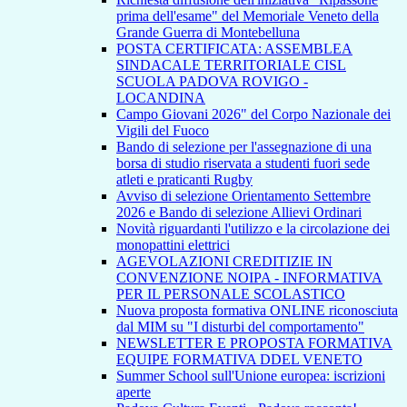
prima dell'esame" del Memoriale Veneto della
Grande Guerra di Montebelluna
POSTA CERTIFICATA: ASSEMBLEA
SINDACALE TERRITORIALE CISL
SCUOLA PADOVA ROVIGO -
LOCANDINA
Campo Giovani 2026" del Corpo Nazionale dei
Vigili del Fuoco
Bando di selezione per l'assegnazione di una
borsa di studio riservata a studenti fuori sede
atleti e praticanti Rugby
Avviso di selezione Orientamento Settembre
2026 e Bando di selezione Allievi Ordinari
Novità riguardanti l'utilizzo e la circolazione dei
monopattini elettrici
AGEVOLAZIONI CREDITIZIE IN
CONVENZIONE NOIPA - INFORMATIVA
PER IL PERSONALE SCOLASTICO
Nuova proposta formativa ONLINE riconosciuta
dal MIM su "I disturbi del comportamento"
NEWSLETTER E PROPOSTA FORMATIVA
EQUIPE FORMATIVA DDEL VENETO
Summer School sull'Unione europea: iscrizioni
aperte