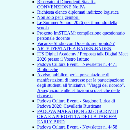
Riservato ai Dipendenti Statali -
CONVENZIONE NoiPA
Richiesta elenco diplomati indirizzo logistica
Non solo per i genitori.
Le Summer School 2026 per il mondo della
scuola
Progetto ImSTEAM: compilazione questionario
personale docente
Vacanze Studio con Docenti: sei pronto/a?
ARTE D'ESTATE A BADEN-BADEN
ITS Digital Academy / Proposta talk Digital Meet
2026 presso il Vostro Istituto
Padova Cultura Eventi - Newsletter n. 4471
Biblioteche
Avviso pubblico per la presentazione di
manifestazioni di interesse per la partecipazione
degli studenti all 'iniziativa "Viaggi del ricordo".
Assegnazione alle istituzioni scolastiche delle
risorse p
Padova Cultura Eventi - Stagione Lirica di
Padova 2026: Cavalleria Rusticana
PADOVA MARATHON 2027: ISCRIVITI
ORA E APPROFITTA DELLA TARIFFA
EARLY BIRD
Padova Cultura Eventi - Newsletter n. 4458