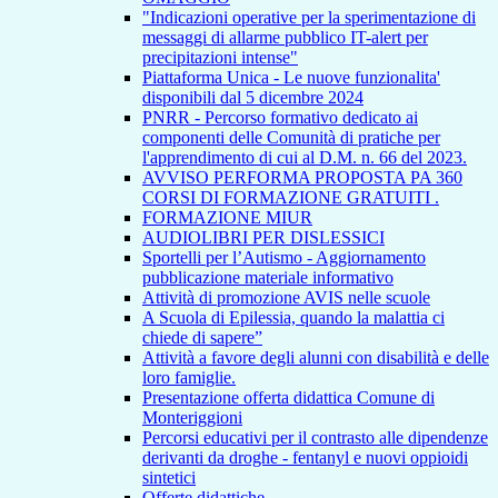
"Indicazioni operative per la sperimentazione di
messaggi di allarme pubblico IT-alert per
precipitazioni intense"
Piattaforma Unica - Le nuove funzionalita'
disponibili dal 5 dicembre 2024
PNRR - Percorso formativo dedicato ai
componenti delle Comunità di pratiche per
l'apprendimento di cui al D.M. n. 66 del 2023.
AVVISO PERFORMA PROPOSTA PA 360
CORSI DI FORMAZIONE GRATUITI .
FORMAZIONE MIUR
AUDIOLIBRI PER DISLESSICI
Sportelli per l’Autismo - Aggiornamento
pubblicazione materiale informativo
Attività di promozione AVIS nelle scuole
A Scuola di Epilessia, quando la malattia ci
chiede di sapere”
Attività a favore degli alunni con disabilità e delle
loro famiglie.
Presentazione offerta didattica Comune di
Monteriggioni
Percorsi educativi per il contrasto alle dipendenze
derivanti da droghe - fentanyl e nuovi oppioidi
sintetici
Offerte didattiche