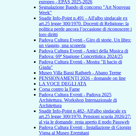
europeo - EPAS 2025-2026
Segnalazione Bando di concorso "Art Nouveau
Week"
Snadir Info-Point n.491 - All'albo sindacale ex
art.25 legge 300/1970. Docenti di Religione: la
politica perde ancora l’occasione di riconoscere i
loro diritti
Padova Cultura Eventi - Giro di storie. Un libro:
un viaggio, una scoperta
Padova Cultura Eventi - Amici della Musica di
Padova: 69ª Stagione Concertistica 2024/25
Padova Cultura Eventi - Mostra "Il bacio di
Giuda"
Museo Villa Bassi Rathgeb - Abano Terme
PENSIONAMENTI 2026 - domande on line
LA VOCE DEGLI ATA
Corsa contro la Fame
Padova Cultura Eventi - Padova 2025
Architettura. Workshop Internazionale di
Architettura
Snadir Info-Point n.482- All'albo sindacale ex
art.25 legge 300/1970. Pensioni scuola 2026/27:
al via le domande, resta aperto il nodo Passweb
Padova Cultura Eventi - Installazione di Giorgio
Vigna al Museo Eremitani