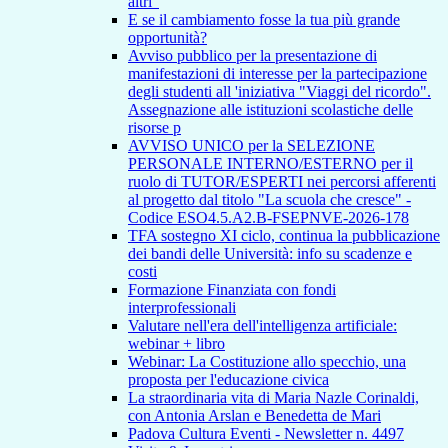
altri"
E se il cambiamento fosse la tua più grande
opportunità?
Avviso pubblico per la presentazione di
manifestazioni di interesse per la partecipazione
degli studenti all 'iniziativa "Viaggi del ricordo".
Assegnazione alle istituzioni scolastiche delle
risorse p
AVVISO UNICO per la SELEZIONE
PERSONALE INTERNO/ESTERNO per il
ruolo di TUTOR/ESPERTI nei percorsi afferenti
al progetto dal titolo "La scuola che cresce" -
Codice ESO4.5.A2.B-FSEPNVE-2026-178
TFA sostegno XI ciclo, continua la pubblicazione
dei bandi delle Università: info su scadenze e
costi
Formazione Finanziata con fondi
interprofessionali
Valutare nell'era dell'intelligenza artificiale:
webinar + libro
Webinar: La Costituzione allo specchio, una
proposta per l'educazione civica
La straordinaria vita di Maria Nazle Corinaldi,
con Antonia Arslan e Benedetta de Mari
Padova Cultura Eventi - Newsletter n. 4497