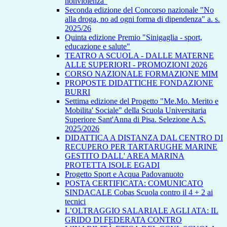
nonviolenza”
Seconda edizione del Concorso nazionale "No
alla droga, no ad ogni forma di dipendenza" a. s.
2025/26
Quinta edizione Premio "Sinigaglia - sport,
educazione e salute"
TEATRO A SCUOLA - DALLE MATERNE
ALLE SUPERIORI - PROMOZIONI 2026
CORSO NAZIONALE FORMAZIONE MIM
PROPOSTE DIDATTICHE FONDAZIONE
BURRI
Settima edizione del Progetto "Me.Mo. Merito e
Mobilita' Sociale" della Scuola Universitaria
Superiore Sant'Anna di Pisa. Selezione A.S.
2025/2026
DIDATTICA A DISTANZA DAL CENTRO DI
RECUPERO PER TARTARUGHE MARINE
GESTITO DALL' AREA MARINA
PROTETTA ISOLE EGADI
Progetto Sport e Acqua Padovanuoto
POSTA CERTIFICATA: COMUNICATO
SINDACALE Cobas Scuola contro il 4 + 2 ai
tecnici
L’OLTRAGGIO SALARIALE AGLI ATA: IL
GRIDO DI FEDERATA CONTRO