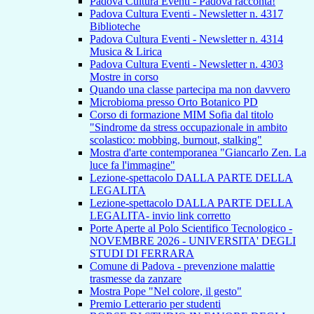
Padova Cultura Eventi - Padova racconta!
Padova Cultura Eventi - Newsletter n. 4317
Biblioteche
Padova Cultura Eventi - Newsletter n. 4314
Musica & Lirica
Padova Cultura Eventi - Newsletter n. 4303
Mostre in corso
Quando una classe partecipa ma non davvero
Microbioma presso Orto Botanico PD
Corso di formazione MIM Sofia dal titolo
"Sindrome da stress occupazionale in ambito
scolastico: mobbing, burnout, stalking"
Mostra d'arte contemporanea "Giancarlo Zen. La
luce fa l'immagine"
Lezione-spettacolo DALLA PARTE DELLA
LEGALITA
Lezione-spettacolo DALLA PARTE DELLA
LEGALITA- invio link corretto
Porte Aperte al Polo Scientifico Tecnologico -
NOVEMBRE 2026 - UNIVERSITA' DEGLI
STUDI DI FERRARA
Comune di Padova - prevenzione malattie
trasmesse da zanzare
Mostra Pope "Nel colore, il gesto"
Premio Letterario per studenti