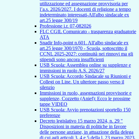
utilizzazione ed assegnazione provvisoria per
l’a.s. 2026/2027. I docenti di religione a tempo
indeterminato interessati-All'albo sindacale ex
art.25 legge 300/19
Professione i.r. 07-082026
FLC CGIL Comunicato - trasparenza graduatorie
ATA
Snadir Info-point n.601. All'albo sindacale ex
art.25 legge 300/1970 - Scuola, sottoscritto il
CCNL 2025-2027: continuità nei rinnovi ma gli
stipendi sono ancora insufficienti
USB Scuola: Assemblea online su supplenze e
immissioni in ruolo A.S. 2026/27
USB Scuola: Accordo Sindacale su Riunioni e
Collegi on Line. Un ulteriore passo verso il
silenzio
Immissioni in ruolo, assegnazioni provvisorie e
supplenze, Cozzetto (Anief): Ecco le prossime
tappe VIDEO
USB Scuola: Avvio prenotazioni sportello 150
preferenze
Decreto legislativo 15 marzo 2024, n. 29 "
Disposizioni in materia di politiche in favore
delle persone anziane, in attuazione della delega
di cui agli articoli 3, 4 e 5 della l. 23 marzo 2023,