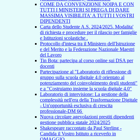
COME DA CONVENZIONE NOIPA E CON
TUTTI I MINISTERI SI PREGA DI DARE
MASSIMA VISIBILITA' A TUTTI I VOSTRI
DIPENDENTI
Carta dello Studente A.S. 2024/2025. Modalita'
di richiesta e procedure per il rilascio per famiglie
e Istituzioni scolastiche .
Protocollo d'intesa tra il Ministero dell'Istruzione
e del Merito e la Federazione Nazionale Maestri
del Lavoro
Tin Bota: partecipa al corso online sui DSA per
docenti
Partecipazione al "Laboratorio di riflessione di
gruppo sulla scuola digitale 4.0 orientato al
potenziamento del coinvolgimento degli studenti"
e a "Costruiamo insieme la scuola digitale 4.0"
Laboratorio di intervisione: La gestione della
complessità nell'era della Trasformazione Digitale
- Un'opportunità esclusiva di crescita
professionale-DM 66
Nuova circolare agevolazioni prestiti dipendenti
gestione pubblica statale 2024/2025
Shakespeare raccontato da Paul Sterling -
Candida il Vostro Istituto a riceverlo in
OMAGGIO