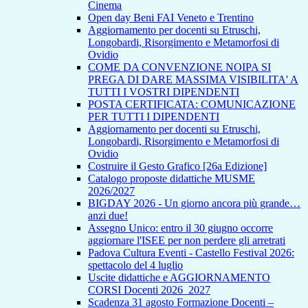
Cinema
Open day Beni FAI Veneto e Trentino
Aggiornamento per docenti su Etruschi,
Longobardi, Risorgimento e Metamorfosi di
Ovidio
COME DA CONVENZIONE NOIPA SI
PREGA DI DARE MASSIMA VISIBILITA' A
TUTTI I VOSTRI DIPENDENTI
POSTA CERTIFICATA: COMUNICAZIONE
PER TUTTI I DIPENDENTI
Aggiornamento per docenti su Etruschi,
Longobardi, Risorgimento e Metamorfosi di
Ovidio
Costruire il Gesto Grafico [26a Edizione]
Catalogo proposte didattiche MUSME
2026/2027
BIGDAY 2026 - Un giorno ancora più grande…
anzi due!
Assegno Unico: entro il 30 giugno occorre
aggiornare l'ISEE per non perdere gli arretrati
Padova Cultura Eventi - Castello Festival 2026:
spettacolo del 4 luglio
Uscite didattiche e AGGIORNAMENTO
CORSI Docenti 2026_2027
Scadenza 31 agosto Formazione Docenti –