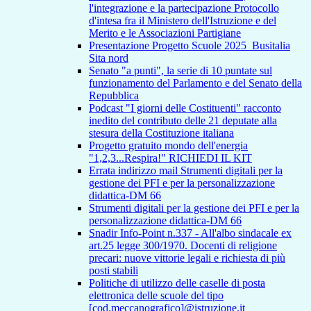
l'integrazione e la partecipazione Protocollo
d'intesa fra il Ministero dell'Istruzione e del
Merito e le Associazioni Partigiane
Presentazione Progetto Scuole 2025_Busitalia
Sita nord
Senato "a punti", la serie di 10 puntate sul
funzionamento del Parlamento e del Senato della
Repubblica
Podcast "I giorni delle Costituenti" racconto
inedito del contributo delle 21 deputate alla
stesura della Costituzione italiana
Progetto gratuito mondo dell'energia
"1,2,3...Respira!" RICHIEDI IL KIT
Errata indirizzo mail Strumenti digitali per la
gestione dei PFI e per la personalizzazione
didattica-DM 66
Strumenti digitali per la gestione dei PFI e per la
personalizzazione didattica-DM 66
Snadir Info-Point n.337 - All'albo sindacale ex
art.25 legge 300/1970. Docenti di religione
precari: nuove vittorie legali e richiesta di più
posti stabili
Politiche di utilizzo delle caselle di posta
elettronica delle scuole del tipo
[cod.meccanografico]@istruzione.it