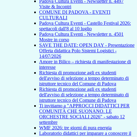
Padova Cultura Eventi - Newsletter n. 4497
Visite & Incontri
COMUNE DI PADOVA - EVENTI
CULTURALI
Padova Cultura Eventi - Castello Festival 2026:
spettacoli dall'8 al 10 luglio
Padova Cultura Eventi - Newsletter n. 4501
Mostre in corso
SAVE THE DATE: OPEN DAY - Presentazione
Offerta didattica Polo Sistemi Logistici -
14/07/2026
Amore in Bilico – richiesta di manifestazione di
interesse
Richiesta di promozione agli ex studenti
dell'avviso di selezione a tempo determinato di
istruttore tecnico del Comune di Padova
Richiesta di promozione agli ex studenti
dell'avviso di selezione a tempo determinato di
istruttore tecnico del Comune di Padova
Ti invitiamo a "APPROCCI DIDATTICI PER
COMUNITÀ CHE SUONANO. LE
ORCHESTRE SOCIALI 2026" - sabato 12
settembre
WMF 2026: tre giorni di pura energia
Laboratorio didattici per imparare a conoscere il