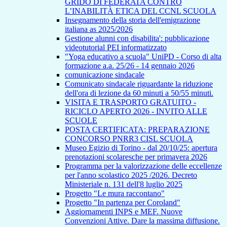
GRIDO DI FEDERATA CONTRO
L’INABILITÀ ETICA DEL CCNL SCUOLA
Insegnamento della storia dell'emigrazione
italiana as 2025/2026
Gestione alunni con disabilita': pubblicazione
videotutorial PEI informatizzato
"Yoga educativo a scuola" UniPD - Corso di alta
formazione a.a. 25/26 - 14 gennaio 2026
comunicazione sindacale
Comunicato sindacale riguardante la riduzione
dell'ora di lezione da 60 minuti a 50/55 minuti.
VISITA E TRASPORTO GRATUITO -
RICICLO APERTO 2026 - INVITO ALLE
SCUOLE
POSTA CERTIFICATA: PREPARAZIONE
CONCORSO PNRR3 CISL SCUOLA
Museo Egizio di Torino - dal 20/10/25: apertura
prenotazioni scolaresche per primavera 2026
Programma per la valorizzazione delle eccellenze
per l'anno scolastico 2025 /2026. Decreto
Ministeriale n. 131 dell'8 luglio 2025
Progetto "Le mura raccontano"
Progetto "In partenza per Coroland"
Aggiornamenti INPS e MEF. Nuove
Convenzioni Attive. Dare la massima diffusione.