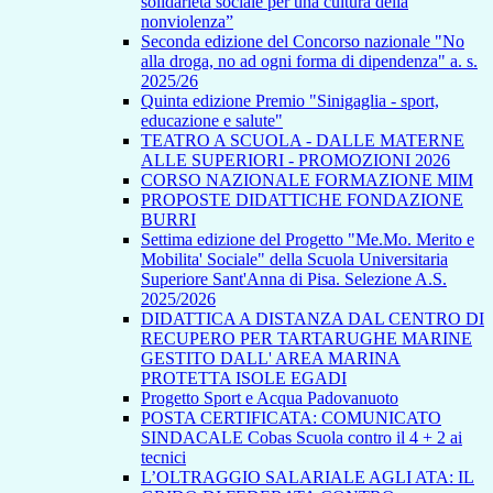
solidarietà sociale per una cultura della
nonviolenza”
Seconda edizione del Concorso nazionale "No
alla droga, no ad ogni forma di dipendenza" a. s.
2025/26
Quinta edizione Premio "Sinigaglia - sport,
educazione e salute"
TEATRO A SCUOLA - DALLE MATERNE
ALLE SUPERIORI - PROMOZIONI 2026
CORSO NAZIONALE FORMAZIONE MIM
PROPOSTE DIDATTICHE FONDAZIONE
BURRI
Settima edizione del Progetto "Me.Mo. Merito e
Mobilita' Sociale" della Scuola Universitaria
Superiore Sant'Anna di Pisa. Selezione A.S.
2025/2026
DIDATTICA A DISTANZA DAL CENTRO DI
RECUPERO PER TARTARUGHE MARINE
GESTITO DALL' AREA MARINA
PROTETTA ISOLE EGADI
Progetto Sport e Acqua Padovanuoto
POSTA CERTIFICATA: COMUNICATO
SINDACALE Cobas Scuola contro il 4 + 2 ai
tecnici
L’OLTRAGGIO SALARIALE AGLI ATA: IL