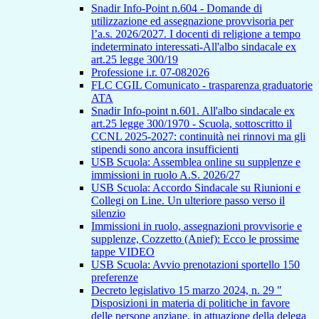
Snadir Info-Point n.604 - Domande di
utilizzazione ed assegnazione provvisoria per
l’a.s. 2026/2027. I docenti di religione a tempo
indeterminato interessati-All'albo sindacale ex
art.25 legge 300/19
Professione i.r. 07-082026
FLC CGIL Comunicato - trasparenza graduatorie
ATA
Snadir Info-point n.601. All'albo sindacale ex
art.25 legge 300/1970 - Scuola, sottoscritto il
CCNL 2025-2027: continuità nei rinnovi ma gli
stipendi sono ancora insufficienti
USB Scuola: Assemblea online su supplenze e
immissioni in ruolo A.S. 2026/27
USB Scuola: Accordo Sindacale su Riunioni e
Collegi on Line. Un ulteriore passo verso il
silenzio
Immissioni in ruolo, assegnazioni provvisorie e
supplenze, Cozzetto (Anief): Ecco le prossime
tappe VIDEO
USB Scuola: Avvio prenotazioni sportello 150
preferenze
Decreto legislativo 15 marzo 2024, n. 29 "
Disposizioni in materia di politiche in favore
delle persone anziane, in attuazione della delega