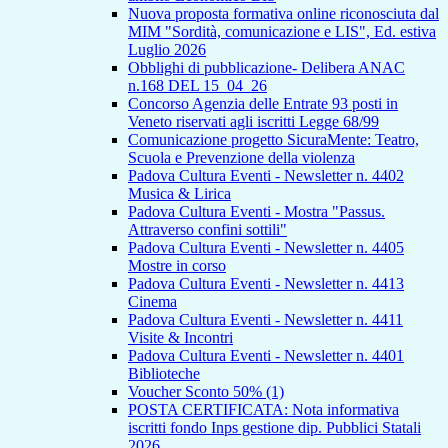
Nuova proposta formativa online riconosciuta dal
MIM "Sordità, comunicazione e LIS", Ed. estiva
Luglio 2026
Obblighi di pubblicazione- Delibera ANAC
n.168 DEL 15_04_26
Concorso Agenzia delle Entrate 93 posti in
Veneto riservati agli iscritti Legge 68/99
Comunicazione progetto SicuraMente: Teatro,
Scuola e Prevenzione della violenza
Padova Cultura Eventi - Newsletter n. 4402
Musica & Lirica
Padova Cultura Eventi - Mostra "Passus.
Attraverso confini sottili"
Padova Cultura Eventi - Newsletter n. 4405
Mostre in corso
Padova Cultura Eventi - Newsletter n. 4413
Cinema
Padova Cultura Eventi - Newsletter n. 4411
Visite & Incontri
Padova Cultura Eventi - Newsletter n. 4401
Biblioteche
Voucher Sconto 50% (1)
POSTA CERTIFICATA: Nota informativa
iscritti fondo Inps gestione dip. Pubblici Statali
2026