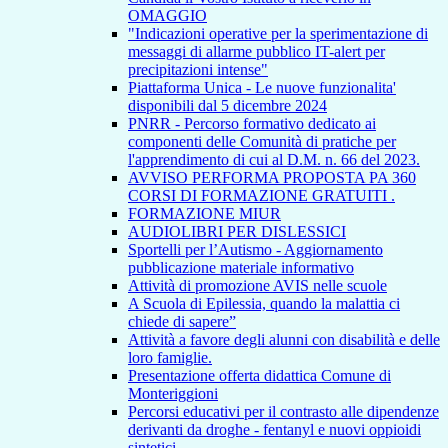
OMAGGIO
"Indicazioni operative per la sperimentazione di
messaggi di allarme pubblico IT-alert per
precipitazioni intense"
Piattaforma Unica - Le nuove funzionalita'
disponibili dal 5 dicembre 2024
PNRR - Percorso formativo dedicato ai
componenti delle Comunità di pratiche per
l'apprendimento di cui al D.M. n. 66 del 2023.
AVVISO PERFORMA PROPOSTA PA 360
CORSI DI FORMAZIONE GRATUITI .
FORMAZIONE MIUR
AUDIOLIBRI PER DISLESSICI
Sportelli per l’Autismo - Aggiornamento
pubblicazione materiale informativo
Attività di promozione AVIS nelle scuole
A Scuola di Epilessia, quando la malattia ci
chiede di sapere”
Attività a favore degli alunni con disabilità e delle
loro famiglie.
Presentazione offerta didattica Comune di
Monteriggioni
Percorsi educativi per il contrasto alle dipendenze
derivanti da droghe - fentanyl e nuovi oppioidi
sintetici