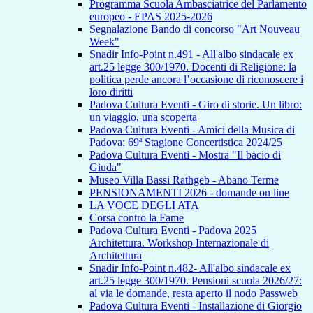
Programma Scuola Ambasciatrice del Parlamento
europeo - EPAS 2025-2026
Segnalazione Bando di concorso "Art Nouveau
Week"
Snadir Info-Point n.491 - All'albo sindacale ex
art.25 legge 300/1970. Docenti di Religione: la
politica perde ancora l’occasione di riconoscere i
loro diritti
Padova Cultura Eventi - Giro di storie. Un libro:
un viaggio, una scoperta
Padova Cultura Eventi - Amici della Musica di
Padova: 69ª Stagione Concertistica 2024/25
Padova Cultura Eventi - Mostra "Il bacio di
Giuda"
Museo Villa Bassi Rathgeb - Abano Terme
PENSIONAMENTI 2026 - domande on line
LA VOCE DEGLI ATA
Corsa contro la Fame
Padova Cultura Eventi - Padova 2025
Architettura. Workshop Internazionale di
Architettura
Snadir Info-Point n.482- All'albo sindacale ex
art.25 legge 300/1970. Pensioni scuola 2026/27:
al via le domande, resta aperto il nodo Passweb
Padova Cultura Eventi - Installazione di Giorgio