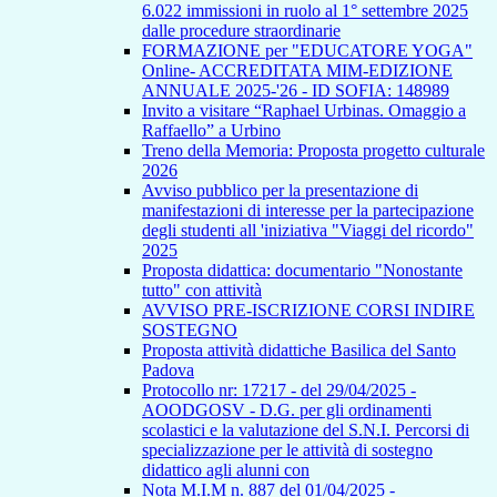
6.022 immissioni in ruolo al 1° settembre 2025
dalle procedure straordinarie
FORMAZIONE per "EDUCATORE YOGA"
Online- ACCREDITATA MIM-EDIZIONE
ANNUALE 2025-'26 - ID SOFIA: 148989
Invito a visitare “Raphael Urbinas. Omaggio a
Raffaello” a Urbino
Treno della Memoria: Proposta progetto culturale
2026
Avviso pubblico per la presentazione di
manifestazioni di interesse per la partecipazione
degli studenti all 'iniziativa "Viaggi del ricordo"
2025
Proposta didattica: documentario "Nonostante
tutto" con attività
AVVISO PRE-ISCRIZIONE CORSI INDIRE
SOSTEGNO
Proposta attività didattiche Basilica del Santo
Padova
Protocollo nr: 17217 - del 29/04/2025 -
AOODGOSV - D.G. per gli ordinamenti
scolastici e la valutazione del S.N.I. Percorsi di
specializzazione per le attività di sostegno
didattico agli alunni con
Nota M.I.M n. 887 del 01/04/2025 -