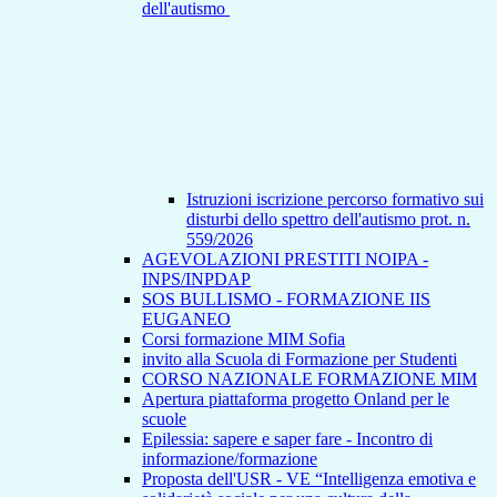
dell'autismo
Istruzioni iscrizione percorso formativo sui
disturbi dello spettro dell'autismo prot. n.
559/2026
AGEVOLAZIONI PRESTITI NOIPA -
INPS/INPDAP
SOS BULLISMO - FORMAZIONE IIS
EUGANEO
Corsi formazione MIM Sofia
invito alla Scuola di Formazione per Studenti
CORSO NAZIONALE FORMAZIONE MIM
Apertura piattaforma progetto Onland per le
scuole
Epilessia: sapere e saper fare - Incontro di
informazione/formazione
Proposta dell'USR - VE “Intelligenza emotiva e