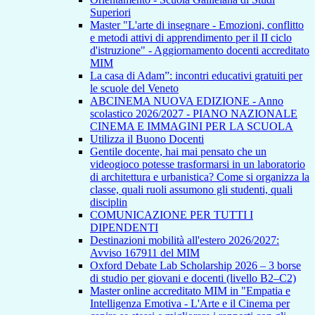
Superiori
Master "L'arte di insegnare - Emozioni, conflitto
e metodi attivi di apprendimento per il II ciclo
d'istruzione" - Aggiornamento docenti accreditato
MIM
La casa di Adam”: incontri educativi gratuiti per
le scuole del Veneto
ABCINEMA NUOVA EDIZIONE - Anno
scolastico 2026/2027 - PIANO NAZIONALE
CINEMA E IMMAGINI PER LA SCUOLA
Utilizza il Buono Docenti
Gentile docente, hai mai pensato che un
videogioco potesse trasformarsi in un laboratorio
di architettura e urbanistica? Come si organizza la
classe, quali ruoli assumono gli studenti, quali
disciplin
COMUNICAZIONE PER TUTTI I
DIPENDENTI
Destinazioni mobilità all'estero 2026/2027:
Avviso 167911 del MIM
Oxford Debate Lab Scholarship 2026 – 3 borse
di studio per giovani e docenti (livello B2–C2)
Master online accreditato MIM in "Empatia e
Intelligenza Emotiva - L'Arte e il Cinema per