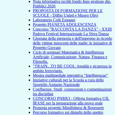
Nota informativa iscritti fondo Inps gestione dip.
Pubblici 2026
PROPOSTA DI FORMAZIONE PER LE
SCUOLE - DiBio Unipd e Museo Olivi
Laboratorio Colli Euganei
Progetto PIANETA ADOLESCENZA
Concorso "RACCONTA LA DANZA" - XXIII
Padova Festival Internazionale La Sfera Danza
Giornata della memoria e dell'impegno in ricordo
delle vittime innocenti delle mafie: le iniziative di
Progetto Giovani
Ciclo di seminari Matematica & Intelligenza
Artificiale, Comunicazione, Natura, Finanza e
Filosofia.
"TRAIN...TO BE COOL: legalità e sicurezza in
ambito ferroviario.
Mostra multimediale interattiva "Intelligenzae"
Iniziative culturali per la Scuola a cura dello
Sportello Amianto Nazionale
Confluenze. Studi, connessioni e contaminazioni
tra discipline
CONCORSO PNRR3 - Offerta formativa UIL
IRASE per la preparazione alla prova orale
Proposta progetto Mindfulness & Benessere
Percorso formativo sui disturbi dello spettro