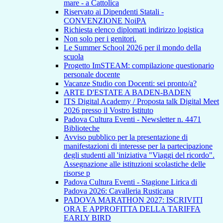
mare - a Cattolica
Riservato ai Dipendenti Statali -
CONVENZIONE NoiPA
Richiesta elenco diplomati indirizzo logistica
Non solo per i genitori.
Le Summer School 2026 per il mondo della
scuola
Progetto ImSTEAM: compilazione questionario
personale docente
Vacanze Studio con Docenti: sei pronto/a?
ARTE D'ESTATE A BADEN-BADEN
ITS Digital Academy / Proposta talk Digital Meet
2026 presso il Vostro Istituto
Padova Cultura Eventi - Newsletter n. 4471
Biblioteche
Avviso pubblico per la presentazione di
manifestazioni di interesse per la partecipazione
degli studenti all 'iniziativa "Viaggi del ricordo".
Assegnazione alle istituzioni scolastiche delle
risorse p
Padova Cultura Eventi - Stagione Lirica di
Padova 2026: Cavalleria Rusticana
PADOVA MARATHON 2027: ISCRIVITI
ORA E APPROFITTA DELLA TARIFFA
EARLY BIRD