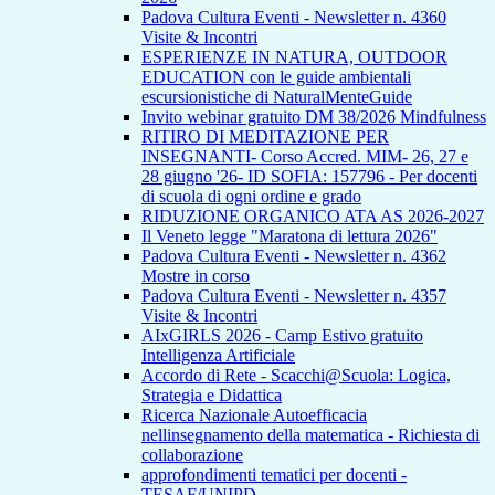
Padova Cultura Eventi - Newsletter n. 4360
Visite & Incontri
ESPERIENZE IN NATURA, OUTDOOR
EDUCATION con le guide ambientali
escursionistiche di NaturalMenteGuide
Invito webinar gratuito DM 38/2026 Mindfulness
RITIRO DI MEDITAZIONE PER
INSEGNANTI- Corso Accred. MIM- 26, 27 e
28 giugno '26- ID SOFIA: 157796 - Per docenti
di scuola di ogni ordine e grado
RIDUZIONE ORGANICO ATA AS 2026-2027
Il Veneto legge "Maratona di lettura 2026"
Padova Cultura Eventi - Newsletter n. 4362
Mostre in corso
Padova Cultura Eventi - Newsletter n. 4357
Visite & Incontri
AIxGIRLS 2026 - Camp Estivo gratuito
Intelligenza Artificiale
Accordo di Rete - Scacchi@Scuola: Logica,
Strategia e Didattica
Ricerca Nazionale Autoefficacia
nellinsegnamento della matematica - Richiesta di
collaborazione
approfondimenti tematici per docenti -
TESAF/UNIPD