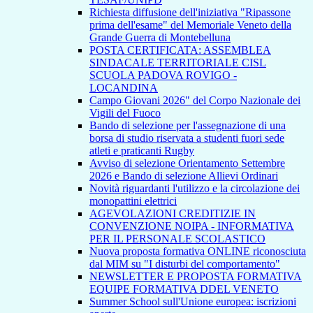
Richiesta diffusione dell'iniziativa "Ripassone
prima dell'esame" del Memoriale Veneto della
Grande Guerra di Montebelluna
POSTA CERTIFICATA: ASSEMBLEA
SINDACALE TERRITORIALE CISL
SCUOLA PADOVA ROVIGO -
LOCANDINA
Campo Giovani 2026" del Corpo Nazionale dei
Vigili del Fuoco
Bando di selezione per l'assegnazione di una
borsa di studio riservata a studenti fuori sede
atleti e praticanti Rugby
Avviso di selezione Orientamento Settembre
2026 e Bando di selezione Allievi Ordinari
Novità riguardanti l'utilizzo e la circolazione dei
monopattini elettrici
AGEVOLAZIONI CREDITIZIE IN
CONVENZIONE NOIPA - INFORMATIVA
PER IL PERSONALE SCOLASTICO
Nuova proposta formativa ONLINE riconosciuta
dal MIM su "I disturbi del comportamento"
NEWSLETTER E PROPOSTA FORMATIVA
EQUIPE FORMATIVA DDEL VENETO
Summer School sull'Unione europea: iscrizioni