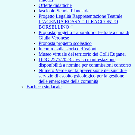
Offerte didattiche
fascicolo Scuola Planetaria
Progetto Legalità Rappresentazione Teatrale
L’AGENDA ROSSA “ TI RACCONTO
BORSELLINO ”
Proposta progetto Laboratorio Teatrale a cura di
Giulia Veronese
Proposta progetto scolastico
Incontro sulla storia del Vajont
Museo virtuale del territorio dei Colli Euganei
DDG 2575/2023: avviso manifestazione
disponibilità a nomina per commissioni concorso
Numero Verde per la prevenzione dei suicidi e
servizio di ascolto psicologico per la gestione
delle emergenze della comunità
Bacheca sindacale