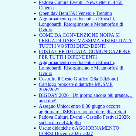
Padova Cultura Eventi - Newsletter n. 4458
Cinema
Open day Beni FAI Veneto e Trentino
Aggiornamento per docenti su Etruschi,
Longobardi, Risorgimento e Metamorfosi di
Ovidio
COME DA CONVENZIONE NOIPA SI
PREGA DI DARE MASSIMA VISIBILITA' A
TUTTI I VOSTRI DIPENDENTI
POSTA CERTIFICATA: COMUNICAZIONE
PER TUTTI I DIPENDENTI
Aggiornamento per docenti su Etruschi,
Longobardi, Risorgimento e Metamorfosi di
Ovidio
Costruire il Gesto Grafico [26a Edizione]
Catalogo proposte didattiche MUSME
2026/2027
BIGDAY 2026 - Un giorno ancora più grande…
anzi due!
Assegno Unico: entro il 30 giugno occorre
aggiornare l'ISEE per non perdere gli arretrati
Padova Cultura Eventi - Castello Festival 2026:
spettacolo del 4 luglio
Uscite didattiche e AGGIORNAMENTO
CORSI Docenti 2026_2027