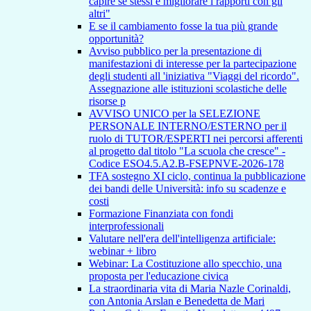
capire se stessi e migliorare i rapporti con gli
altri"
E se il cambiamento fosse la tua più grande
opportunità?
Avviso pubblico per la presentazione di
manifestazioni di interesse per la partecipazione
degli studenti all 'iniziativa "Viaggi del ricordo".
Assegnazione alle istituzioni scolastiche delle
risorse p
AVVISO UNICO per la SELEZIONE
PERSONALE INTERNO/ESTERNO per il
ruolo di TUTOR/ESPERTI nei percorsi afferenti
al progetto dal titolo "La scuola che cresce" -
Codice ESO4.5.A2.B-FSEPNVE-2026-178
TFA sostegno XI ciclo, continua la pubblicazione
dei bandi delle Università: info su scadenze e
costi
Formazione Finanziata con fondi
interprofessionali
Valutare nell'era dell'intelligenza artificiale:
webinar + libro
Webinar: La Costituzione allo specchio, una
proposta per l'educazione civica
La straordinaria vita di Maria Nazle Corinaldi,
con Antonia Arslan e Benedetta de Mari