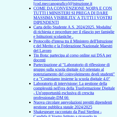
[cod.meccanografico]@istruzione.it
COME DA CONVENZIONE NOIPA E CON
TUTTI I MINISTERI SI PREGA DI DARE
MASSIMA VISIBILITA' A TUTTI I VOSTRI
DIPENDENTI
Carta dello Studente A.S. 2024/2025. Modalita'
di richiesta e procedure per il rilascio per famiglie
e Istituzioni scolastiche .
Protocollo d'intesa tra il Ministero dell'Istruzione
e del Merito e la Federazione Nazionale Maestri
del Lavoro
Tin Bota: partecipa al corso online sui DSA per
docenti
Partecipazione al "Laboratorio di riflessione di
gruppo sulla scuola digitale 4.0 orientato al
potenziamento del coinvolgimento degli studenti"
e a "Costruiamo insieme la scuola digitale 4.0"
Laboratorio di intervisione: La gestione della
complessità nell'era della Trasformazione Digitale
- Un'opportunità esclusiva di crescita
professionale-DM 66
Nuova circolare agevolazioni prestiti dipendenti
gestione pubblica statale 2024/2025
Shakespeare raccontato da Paul Sterling -
Candida il Vostro Istituto a riceverlo in