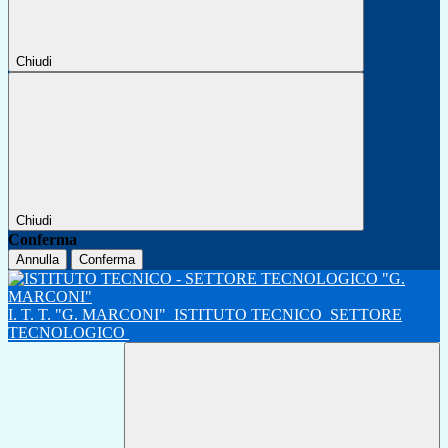
Chiudi
Chiudi
Conferma
Annulla
Conferma
I. T. T. "G. MARCONI"
ISTITUTO TECNICO
SETTORE
TECNOLOGICO