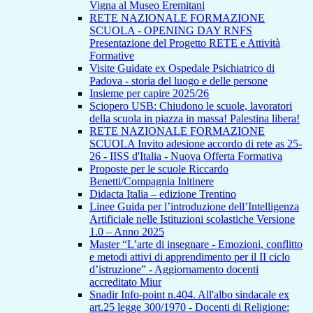
Vigna al Museo Eremitani
RETE NAZIONALE FORMAZIONE
SCUOLA - OPENING DAY RNFS
Presentazione del Progetto RETE e Attività
Formative
Visite Guidate ex Ospedale Psichiatrico di
Padova - storia del luogo e delle persone
Insieme per capire 2025/26
Sciopero USB: Chiudono le scuole, lavoratori
della scuola in piazza in massa! Palestina libera!
RETE NAZIONALE FORMAZIONE
SCUOLA Invito adesione accordo di rete as 25-
26 - IISS d'Italia - Nuova Offerta Formativa
Proposte per le scuole Riccardo
Benetti/Compagnia Initinere
Didacta Italia – edizione Trentino
Linee Guida per l’introduzione dell’Intelligenza
Artificiale nelle Istituzioni scolastiche Versione
1.0 – Anno 2025
Master “L’arte di insegnare - Emozioni, conflitto
e metodi attivi di apprendimento per il II ciclo
d’istruzione” - Aggiornamento docenti
accreditato Miur
Snadir Info-point n.404. All'albo sindacale ex
art.25 legge 300/1970 - Docenti di Religione: