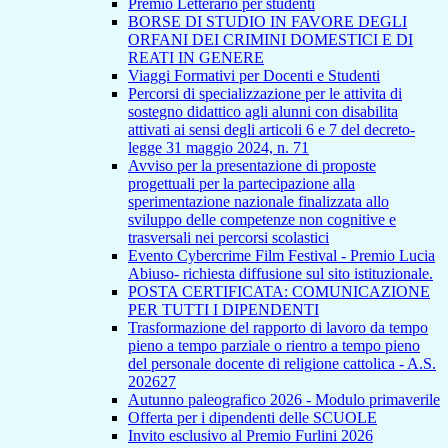
Premio Letterario per studenti
BORSE DI STUDIO IN FAVORE DEGLI
ORFANI DEI CRIMINI DOMESTICI E DI
REATI IN GENERE
Viaggi Formativi per Docenti e Studenti
Percorsi di specializzazione per le attivita di
sostegno didattico agli alunni con disabilita
attivati ai sensi degli articoli 6 e 7 del decreto-
legge 31 maggio 2024, n. 71
Avviso per la presentazione di proposte
progettuali per la partecipazione alla
sperimentazione nazionale finalizzata allo
sviluppo delle competenze non cognitive e
trasversali nei percorsi scolastici
Evento Cybercrime Film Festival - Premio Lucia
Abiuso- richiesta diffusione sul sito istituzionale.
POSTA CERTIFICATA: COMUNICAZIONE
PER TUTTI I DIPENDENTI
Trasformazione del rapporto di lavoro da tempo
pieno a tempo parziale o rientro a tempo pieno
del personale docente di religione cattolica - A.S.
202627
Autunno paleografico 2026 - Modulo primaverile
Offerta per i dipendenti delle SCUOLE
Invito esclusivo al Premio Furlini 2026