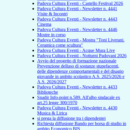
Padova Cultura Eventi - Castello Festival 2026
Padova Cultura Eventi - Newsletter n. 4441
Visite & Incontri
Padova Cultura Eventi - Newsletter n. 4443
Cinema
Padova Cultura Eventi - Newsletter n. 4446
Mostre in corso
Padova Cultura Eventi - Mostra "Toni Liverani.
Ceramica come scultura"
Padova Cultura Eventi - Acque Mura Live
Padova Cultura Eventi - Notturni Padovani 2026
Avvio del progetto di formazione nazionale
Prevenzione delluso di sostanze stupefacenti,
delle dipendenze comportamentali e del disagio
giovanile in ambito scolastico A.S. 2025/2026 e
A.S. 2026/2027
Padova Cultura Eventi - Newsletter n. 4433
Biblioteche
Snadir Info-point n.589. All'albo sindacale ex
art.25 legge 300/1970
Padova Cultura Eventi - Newsletter n. 4430
Musica & Lirica
si prega la diffusione tra i dipendentei
Richiesta diffusione Bando per borsa di studio in
ambito Economico BIS