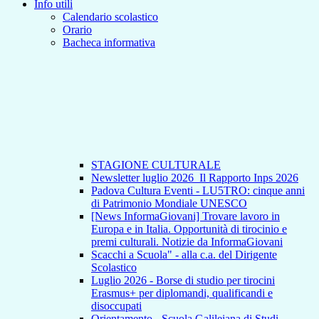
Info utili
Calendario scolastico
Orario
Bacheca informativa
STAGIONE CULTURALE
Newsletter luglio 2026_Il Rapporto Inps 2026
Padova Cultura Eventi - LU5TRO: cinque anni
di Patrimonio Mondiale UNESCO
[News InformaGiovani] Trovare lavoro in
Europa e in Italia. Opportunità di tirocinio e
premi culturali. Notizie da InformaGiovani
Scacchi a Scuola" - alla c.a. del Dirigente
Scolastico
Luglio 2026 - Borse di studio per tirocini
Erasmus+ per diplomandi, qualificandi e
disoccupati
Orientamento - Scuola Galileiana di Studi