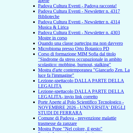
aperte
Padova Cultura Eventi - Padova racconta!
Padova Cultura Eventi - Newsletter n. 4317
Biblioteche
Padova Cultura Eventi - Newsletter n. 4314
Musica & Lirica
Padova Cultura Eventi - Newsletter n. 4303
Mostre in corso
Quando una classe partecipa ma non davvero
Microbioma presso Orto Botanico PD
Corso di formazione MIM Sofia dal titolo
"Sindrome da stress occupazionale in ambito
scolastico: mobbing, burnout, stalking"
Mostra d'arte contemporanea "Giancarlo Zen. La
luce fa l'immagine"
Lezione-spettacolo DALLA PARTE DELLA
LEGALITA
Lezione-spettacolo DALLA PARTE DELLA
LEGALITA- invio link corretto
Porte Aperte al Polo Scientifico Tecnologico -
NOVEMBRE 2026 - UNIVERSITA' DEGLI
STUDI DI FERRARA
Comune di Padova - prevenzione malattie
trasmesse da zanzare
Mostra Pope "Nel colore, il gesto"