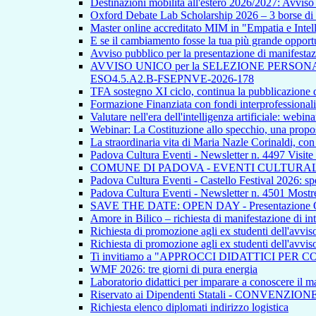
Destinazioni mobilità all'estero 2026/2027: Avvi
Oxford Debate Lab Scholarship 2026 – 3 borse di s
Master online accreditato MIM in "Empatia e Intellig
E se il cambiamento fosse la tua più grande opport
Avviso pubblico per la presentazione di manifestazion
AVVISO UNICO per la SELEZIONE PERSONALE INTE
ESO4.5.A2.B-FSEPNVE-2026-178
TFA sostegno XI ciclo, continua la pubblicazione de
Formazione Finanziata con fondi interprofessionali
Valutare nell'era dell'intelligenza artificiale: webina
Webinar: La Costituzione allo specchio, una propos
La straordinaria vita di Maria Nazle Corinaldi, co
Padova Cultura Eventi - Newsletter n. 4497 Visite
COMUNE DI PADOVA - EVENTI CULTURAL
Padova Cultura Eventi - Castello Festival 2026: spet
Padova Cultura Eventi - Newsletter n. 4501 Mostre
SAVE THE DATE: OPEN DAY - Presentazione Offert
Amore in Bilico – richiesta di manifestazione di in
Richiesta di promozione agli ex studenti dell'avvi
Richiesta di promozione agli ex studenti dell'avvi
Ti invitiamo a "APPROCCI DIDATTICI PER 
WMF 2026: tre giorni di pura energia
Laboratorio didattici per imparare a conoscere il ma
Riservato ai Dipendenti Statali - CONVENZIO
Richiesta elenco diplomati indirizzo logistica