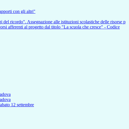
pporti con gli altri"
i del ricordo". Assegnazione alle istituzioni scolastiche delle risorse p
nti al progetto dal titolo "La scuola che cresce" - Codice
Padova
Padova
to 12 settembre