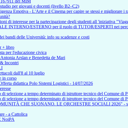
so 167911 del MIM
tudio per giovani e docenti (livello B2–C2)
enza Emotiva - L'Arte e il Cinema per capire se stessi e migliorare i ra
unità?
i di interesse per la partecipazione degli studenti all 'iniziativa "Viagg
RNO/ESTERNO per il ruolo di TUTOR/ESPERTI nei percorsi affere
i bandi delle Università: info su scadenze e costi
r + libro
ta per l'educazione civica
n Antonia Arslan e Benedetta de Mari
 & Incontri
I
tacoli dall'8 al 10 luglio
 in corso
a didattica Polo Sistemi Logistici - 14/07/2026
teresse
so di selezione a tempo determinato di istruttore tecnico del Comune di 
so di selezione a tempo determinato di istruttore tecnico del Comune di 
COMUNITÀ CHE SUONANO. LE ORCHESTRE SOCIALI 2026" - saba
re - a Cattolica
NE NoiPA