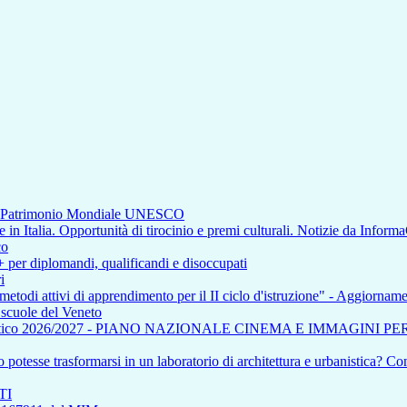
di Patrimonio Mondiale UNESCO
n Italia. Opportunità di tirocinio e premi culturali. Notizie da Inform
co
+ per diplomandi, qualificandi e disoccupati
i
 metodi attivi di apprendimento per il II ciclo d'istruzione" - Aggiorna
e scuole del Veneto
tico 2026/2027 - PIANO NAZIONALE CINEMA E IMMAGINI P
otesse trasformarsi in un laboratorio di architettura e urbanistica? Com
TI