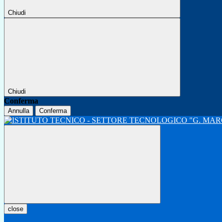
Chiudi
Chiudi
Conferma
Annulla
Conferma
close