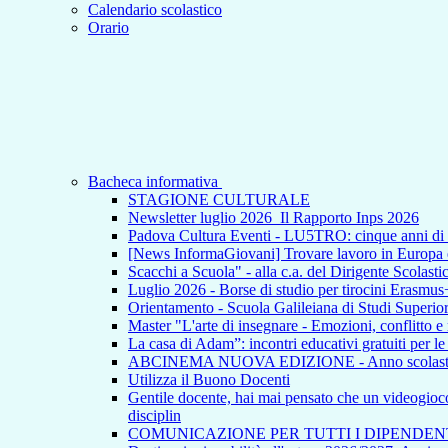
Calendario scolastico
Orario
Bacheca informativa
STAGIONE CULTURALE
Newsletter luglio 2026_Il Rapporto Inps 2026
Padova Cultura Eventi - LU5TRO: cinque anni 
[News InformaGiovani] Trovare lavoro in Europa e i
Scacchi a Scuola" - alla c.a. del Dirigente Scolasti
Luglio 2026 - Borse di studio per tirocini Erasmus
Orientamento - Scuola Galileiana di Studi Superior
Master "L'arte di insegnare - Emozioni, conflitto e
La casa di Adam”: incontri educativi gratuiti per l
ABCINEMA NUOVA EDIZIONE - Anno scolas
Utilizza il Buono Docenti
Gentile docente, hai mai pensato che un videogioco p
disciplin
COMUNICAZIONE PER TUTTI I DIPENDEN