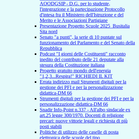
AOODGSIP - D.G. per lo studente,
l'integrazione e la partecipazione Protocollo
d'intesa fra il Ministero dell'Istruzione e del
Merito e le Associazioni Partigiane
Presentazione Progetto Scuole 2025_Busitalia
Sita nord
Senato "a punti", la serie di 10 puntate sul
funzionamento del Parlamento e del Senato della
Repubblica
Podcast "I giorni delle Costituenti" racconto
inedito del contributo delle 21 deputate alla
stesura della Costituzione italiana
Progetto gratuito mondo dell'energia
"1,2,3...Respira!" RICHIEDI IL KIT
Errata indirizzo mail Strumenti digitali per la
gestione dei PFI e per la personalizzazione
didattica-DM 66
Strumenti digitali per la gestione dei PFI e per la
personalizzazione didattica-DM 66
Snadir Info-Point n.337 - All'albo sindacale ex
art.25 legge 300/1970. Docenti di religione
precari: nuove vittorie legali e richiesta di più
posti stabili
Politiche di utilizzo delle caselle di posta
elettronica delle scuole del tipo