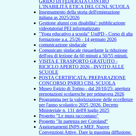
GRIDO DI FEDERATA CONTRO
L’INABILITÀ ETICA DEL CCNL SCUOLA
Insegnamento della storia dell'emigrazione
italiana as 2025/2026
Gestione alunni con disabilita': pubblicazione
videotutorial PEI informatizzato
"Yoga educativo a scuola" UniPD - Corso di alta
formazione a.a. 25/26 - 14 gennaio 2026
comunicazione sindacale
Comunicato sindacale riguardante la riduzione
dell'ora di lezione da 60 minuti a 50/55 minuti.
VISITA E TRASPORTO GRATUITO -
RICICLO APERTO 2026 - INVITO ALLE
SCUOLE
POSTA CERTIFICATA: PREPARAZIONE
CONCORSO PNRR3 CISL SCUOLA
Museo Egizio di Torino - dal 20/10/25: apertura
prenotazioni scolaresche per primavera 2026
Programma per la valorizzazione delle eccellenze
per l'anno scolastico 2025 /2026. Decreto
Ministeriale n. 131 dell'8 luglio 2025
Progetto "Le mura raccontano"
Progetto "In partenza per Coroland"
Aggiornamenti INPS e MEF. Nuove
Convenzioni Attive. Dare la massima diffusione.