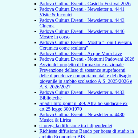
Padova Cultura Eventi - Castello Festival 2026
Padova Cultura Eventi - Newsletter n. 4441
Visite & Incontri
Padova Cultura Eventi - Newsletter n. 4443
Cinema
Padova Cultura Eventi - Newsletter n. 4446
Mostre in corso
Padova Cultura Eventi - Mostra "Toni Liverani.
Ceramica come scultura"
Padova Cultura Eventi - Acque Mura Live
Padova Cultura Eventi - Notturni Padovani 2026
Avvio del progetto di formazione nazionale
Prevenzione delluso di sostanze stupefacenti,
delle dipendenze comportamentali e del disagio
giovanile in ambito scolastico A.S. 2025/2026 e
A.S. 2026/2027
Padova Cultura Eventi - Newsletter n. 4433
Biblioteche
Snadir Info-point n.589. All'albo sindacale ex
art.25 legge 300/1970
Padova Cultura Eventi - Newsletter n. 4430
Musica & Lirica
si prega la diffusione tra i dipendentei
Richiesta diffusione Bando per borsa di studio in
ambito Economico BIS