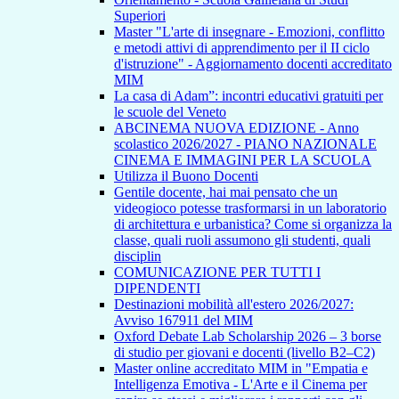
Superiori
Master "L'arte di insegnare - Emozioni, conflitto
e metodi attivi di apprendimento per il II ciclo
d'istruzione" - Aggiornamento docenti accreditato
MIM
La casa di Adam”: incontri educativi gratuiti per
le scuole del Veneto
ABCINEMA NUOVA EDIZIONE - Anno
scolastico 2026/2027 - PIANO NAZIONALE
CINEMA E IMMAGINI PER LA SCUOLA
Utilizza il Buono Docenti
Gentile docente, hai mai pensato che un
videogioco potesse trasformarsi in un laboratorio
di architettura e urbanistica? Come si organizza la
classe, quali ruoli assumono gli studenti, quali
disciplin
COMUNICAZIONE PER TUTTI I
DIPENDENTI
Destinazioni mobilità all'estero 2026/2027:
Avviso 167911 del MIM
Oxford Debate Lab Scholarship 2026 – 3 borse
di studio per giovani e docenti (livello B2–C2)
Master online accreditato MIM in "Empatia e
Intelligenza Emotiva - L'Arte e il Cinema per