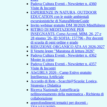
Padova Cultura Eventi - Newsletter n. 4360
Visite & Incontri
ESPERIENZE IN NATURA, OUTDOOR
EDUCATION con le guide ambientali
escursionistiche di NaturalMenteGuide
Invito webinar gratuito DM 38/2026 Mindfulness
RITIRO DI MEDITAZIONE PER
INSEGNANTI- Corso Accred. MIM- 26, 27 e
28 giugno '26- ID SOFIA: 157796 - Per docenti
di scuola di ogni ordine e grado
RIDUZIONE ORGANICO ATA AS 2026-2027
Il Veneto legge "Maratona di lettura 2026"
Padova Cultura Eventi - Newsletter n. 4362
Mostre in corso
Padova Cultura Eventi - Newsletter n. 4357
Visite & Incontri
AIxGIRLS 2026 - Camp Estivo gratuito
Intelligenza Artificiale
Accordo di Rete - Scacchi@Scuola: Logica,
Strategia e Didattica
Ricerca Nazionale Autoefficacia
nellinsegnamento della matematica - Richiesta di
collaborazione
approfondimenti tematici per docenti -
TESAF/UNIPD