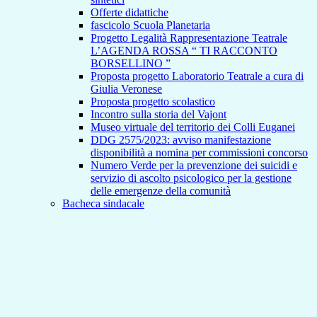
Offerte didattiche
fascicolo Scuola Planetaria
Progetto Legalità Rappresentazione Teatrale
L’AGENDA ROSSA “ TI RACCONTO
BORSELLINO ”
Proposta progetto Laboratorio Teatrale a cura di
Giulia Veronese
Proposta progetto scolastico
Incontro sulla storia del Vajont
Museo virtuale del territorio dei Colli Euganei
DDG 2575/2023: avviso manifestazione
disponibilità a nomina per commissioni concorso
Numero Verde per la prevenzione dei suicidi e
servizio di ascolto psicologico per la gestione
delle emergenze della comunità
Bacheca sindacale