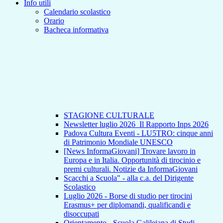
Info utili
Calendario scolastico
Orario
Bacheca informativa
STAGIONE CULTURALE
Newsletter luglio 2026_Il Rapporto Inps 2026
Padova Cultura Eventi - LU5TRO: cinque anni
di Patrimonio Mondiale UNESCO
[News InformaGiovani] Trovare lavoro in
Europa e in Italia. Opportunità di tirocinio e
premi culturali. Notizie da InformaGiovani
Scacchi a Scuola" - alla c.a. del Dirigente
Scolastico
Luglio 2026 - Borse di studio per tirocini
Erasmus+ per diplomandi, qualificandi e
disoccupati
Orientamento - Scuola Galileiana di Studi