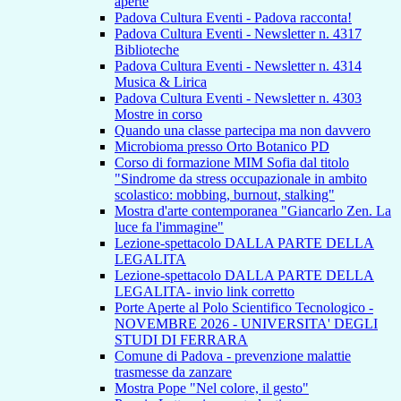
aperte
Padova Cultura Eventi - Padova racconta!
Padova Cultura Eventi - Newsletter n. 4317
Biblioteche
Padova Cultura Eventi - Newsletter n. 4314
Musica & Lirica
Padova Cultura Eventi - Newsletter n. 4303
Mostre in corso
Quando una classe partecipa ma non davvero
Microbioma presso Orto Botanico PD
Corso di formazione MIM Sofia dal titolo
"Sindrome da stress occupazionale in ambito
scolastico: mobbing, burnout, stalking"
Mostra d'arte contemporanea "Giancarlo Zen. La
luce fa l'immagine"
Lezione-spettacolo DALLA PARTE DELLA
LEGALITA
Lezione-spettacolo DALLA PARTE DELLA
LEGALITA- invio link corretto
Porte Aperte al Polo Scientifico Tecnologico -
NOVEMBRE 2026 - UNIVERSITA' DEGLI
STUDI DI FERRARA
Comune di Padova - prevenzione malattie
trasmesse da zanzare
Mostra Pope "Nel colore, il gesto"