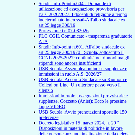
Snadir Info-Point n.604 - Domande di
utilizzazione ed assegnazione provvisoria per
l’a.s. 2026/2027. I docenti di religione a tempo
indeterminato interessati-All'albo sindacale ex
art.25 legge 300/19
Professione i.r. 07-082026
FLC CGIL Comunicato - trasparenza graduatorie
ATA
Snadir Info-point n.601. All'albo sindacale ex
art.25 legge 300/1970 - Scuola, sottoscritto il
CCNL 2025-2027: continuità nei rinnovi ma gli
stipendi sono ancora insufficienti
USB Scuola: Assemblea online su supplenze e
immissioni in ruolo A.S. 2026/27
USB Scuola: Accordo Sindacale su Riunioni e
Collegi on Line. Un ulteriore passo verso il
silenzio
Immissioni in ruolo, assegnazioni provvisorie e
supplenze, Cozzetto (Anief): Ecco le prossime
tappe VIDEO
USB Scuola: Avvio prenotazioni sportello 150
preferenze
Decreto legislativo 15 marzo 2024, n. 29 "
Disposizioni in materia di politiche in favore
delle persone anziane, in attuazione della delega