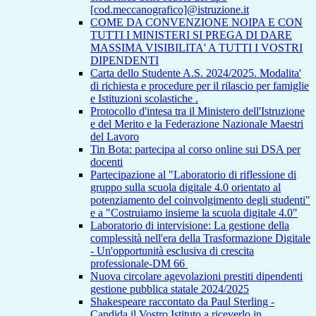
[cod.meccanografico]@istruzione.it
COME DA CONVENZIONE NOIPA E CON
TUTTI I MINISTERI SI PREGA DI DARE
MASSIMA VISIBILITA' A TUTTI I VOSTRI
DIPENDENTI
Carta dello Studente A.S. 2024/2025. Modalita'
di richiesta e procedure per il rilascio per famiglie
e Istituzioni scolastiche .
Protocollo d'intesa tra il Ministero dell'Istruzione
e del Merito e la Federazione Nazionale Maestri
del Lavoro
Tin Bota: partecipa al corso online sui DSA per
docenti
Partecipazione al "Laboratorio di riflessione di
gruppo sulla scuola digitale 4.0 orientato al
potenziamento del coinvolgimento degli studenti"
e a "Costruiamo insieme la scuola digitale 4.0"
Laboratorio di intervisione: La gestione della
complessità nell'era della Trasformazione Digitale
- Un'opportunità esclusiva di crescita
professionale-DM 66
Nuova circolare agevolazioni prestiti dipendenti
gestione pubblica statale 2024/2025
Shakespeare raccontato da Paul Sterling -
Candida il Vostro Istituto a riceverlo in