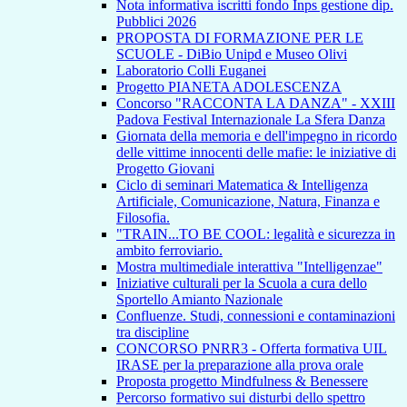
Nota informativa iscritti fondo Inps gestione dip.
Pubblici 2026
PROPOSTA DI FORMAZIONE PER LE
SCUOLE - DiBio Unipd e Museo Olivi
Laboratorio Colli Euganei
Progetto PIANETA ADOLESCENZA
Concorso "RACCONTA LA DANZA" - XXIII
Padova Festival Internazionale La Sfera Danza
Giornata della memoria e dell'impegno in ricordo
delle vittime innocenti delle mafie: le iniziative di
Progetto Giovani
Ciclo di seminari Matematica & Intelligenza
Artificiale, Comunicazione, Natura, Finanza e
Filosofia.
"TRAIN...TO BE COOL: legalità e sicurezza in
ambito ferroviario.
Mostra multimediale interattiva "Intelligenzae"
Iniziative culturali per la Scuola a cura dello
Sportello Amianto Nazionale
Confluenze. Studi, connessioni e contaminazioni
tra discipline
CONCORSO PNRR3 - Offerta formativa UIL
IRASE per la preparazione alla prova orale
Proposta progetto Mindfulness & Benessere
Percorso formativo sui disturbi dello spettro