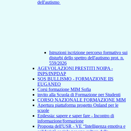
dell'autismo
Istruzioni iscrizione percorso formativo sui
disturbi dello spettro dell'autismo prot. n.
559/2026
AGEVOLAZIONI PRESTITI NOIPA -
INPS/INPDAP
SOS BULLISMO - FORMAZIONE IIS
EUGANEO
Corsi formazione MIM Sofia
invito alla Scuola di Formazione per Studenti
CORSO NAZIONALE FORMAZIONE MIM
Apertura piattaforma progetto Onland per le
scuole
Epilessia: sapere e saper fare - Incontro di
informazione/formazione
Proposta dell'USR - VE “Intelligenza emotiva e