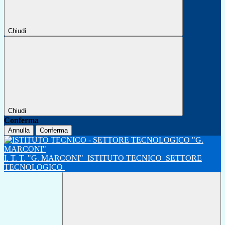
Chiudi
Chiudi
Conferma
Annulla
Conferma
I. T. T. "G. MARCONI"
ISTITUTO TECNICO
SETTORE
TECNOLOGICO