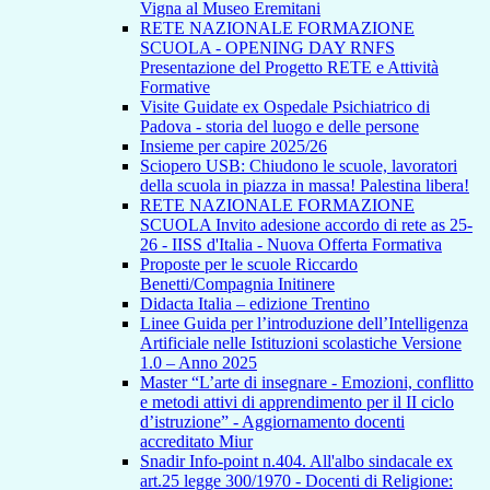
Vigna al Museo Eremitani
RETE NAZIONALE FORMAZIONE
SCUOLA - OPENING DAY RNFS
Presentazione del Progetto RETE e Attività
Formative
Visite Guidate ex Ospedale Psichiatrico di
Padova - storia del luogo e delle persone
Insieme per capire 2025/26
Sciopero USB: Chiudono le scuole, lavoratori
della scuola in piazza in massa! Palestina libera!
RETE NAZIONALE FORMAZIONE
SCUOLA Invito adesione accordo di rete as 25-
26 - IISS d'Italia - Nuova Offerta Formativa
Proposte per le scuole Riccardo
Benetti/Compagnia Initinere
Didacta Italia – edizione Trentino
Linee Guida per l’introduzione dell’Intelligenza
Artificiale nelle Istituzioni scolastiche Versione
1.0 – Anno 2025
Master “L’arte di insegnare - Emozioni, conflitto
e metodi attivi di apprendimento per il II ciclo
d’istruzione” - Aggiornamento docenti
accreditato Miur
Snadir Info-point n.404. All'albo sindacale ex
art.25 legge 300/1970 - Docenti di Religione: