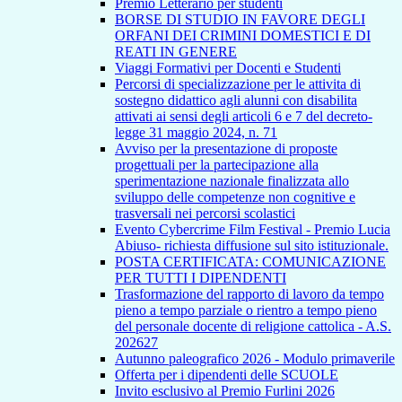
Premio Letterario per studenti
BORSE DI STUDIO IN FAVORE DEGLI
ORFANI DEI CRIMINI DOMESTICI E DI
REATI IN GENERE
Viaggi Formativi per Docenti e Studenti
Percorsi di specializzazione per le attivita di
sostegno didattico agli alunni con disabilita
attivati ai sensi degli articoli 6 e 7 del decreto-
legge 31 maggio 2024, n. 71
Avviso per la presentazione di proposte
progettuali per la partecipazione alla
sperimentazione nazionale finalizzata allo
sviluppo delle competenze non cognitive e
trasversali nei percorsi scolastici
Evento Cybercrime Film Festival - Premio Lucia
Abiuso- richiesta diffusione sul sito istituzionale.
POSTA CERTIFICATA: COMUNICAZIONE
PER TUTTI I DIPENDENTI
Trasformazione del rapporto di lavoro da tempo
pieno a tempo parziale o rientro a tempo pieno
del personale docente di religione cattolica - A.S.
202627
Autunno paleografico 2026 - Modulo primaverile
Offerta per i dipendenti delle SCUOLE
Invito esclusivo al Premio Furlini 2026