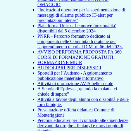
OMAGGIO
"Indicazioni operative per la sperimentazione di
messaggi di allarme pubblico IT-alert per
precipitazioni intense"
Piattaforma Unica - Le nuove funzionalita'
disponibili dal 5 dicembre 2024
PNRR - Percorso formativo dedicato ai
componenti delle Comunità di pratiche per
l'apprendimento di cui al D.M. n. 66 del 2023.
AVVISO PERFORMA PROPOSTA PA 360
CORSI DI FORMAZIONE GRATUITI .
FORMAZIONE MIUR
AUDIOLIBRI PER DISLESSICI
Sportelli per l’Autismo - Aggiornamento
pubblicazione materiale informativo
Attività di promozione AVIS nelle scuole
A Scuola di Epilessia, quando la malattia ci
chiede di sapere”
Attività a favore degli alunni con disabilità e delle
loro famiglie.
Presentazione offerta didattica Comune di
Monteriggioni
Percorsi educativi per il contrasto alle dipendenze
derivanti da droghe - fentanyl e nuovi oppioidi
sintetici