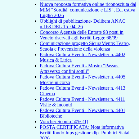
Nuova proposta formativa online riconosciuta dal
MIM "Sordità, comunicazione e LIS", Ed. estiva
Luglio 2026
Obblighi di pubblicazione- Delibera ANAC
n.168 DEL 15_04_26
Concorso Agenzia delle Entrate 93 posti in
Veneto riservati agli iscritti Legge 68/99
Comunicazione progetto SicuraMente: Teatro,
Scuola e Prevenzione della violenza
Padova Cultura Eventi - Newsletter n. 4402
Musica & Lirica
Padova Cultura Eventi - Mostra "Passus.
Attraverso confini sottili"
Padova Cultura Eventi - Newsletter n. 4405
Mostre in corso
Padova Cultura Eventi - Newsletter n. 4413
Cinema
Padova Cultura Eventi - Newsletter n. 4411
Visite & Incontri
Padova Cultura Eventi - Newsletter n. 4401
Biblioteche
Voucher Sconto 50% (1)
POSTA CERTIFICATA: Nota informativa
iscritti fondo Inps gestione dip. Pubblici Statali
2026