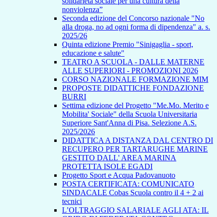
solidarietà sociale per una cultura della
nonviolenza”
Seconda edizione del Concorso nazionale "No
alla droga, no ad ogni forma di dipendenza" a. s.
2025/26
Quinta edizione Premio "Sinigaglia - sport,
educazione e salute"
TEATRO A SCUOLA - DALLE MATERNE
ALLE SUPERIORI - PROMOZIONI 2026
CORSO NAZIONALE FORMAZIONE MIM
PROPOSTE DIDATTICHE FONDAZIONE
BURRI
Settima edizione del Progetto "Me.Mo. Merito e
Mobilita' Sociale" della Scuola Universitaria
Superiore Sant'Anna di Pisa. Selezione A.S.
2025/2026
DIDATTICA A DISTANZA DAL CENTRO DI
RECUPERO PER TARTARUGHE MARINE
GESTITO DALL' AREA MARINA
PROTETTA ISOLE EGADI
Progetto Sport e Acqua Padovanuoto
POSTA CERTIFICATA: COMUNICATO
SINDACALE Cobas Scuola contro il 4 + 2 ai
tecnici
L’OLTRAGGIO SALARIALE AGLI ATA: IL