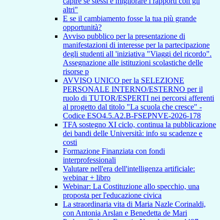
capire se stessi e migliorare i rapporti con gli
altri"
E se il cambiamento fosse la tua più grande
opportunità?
Avviso pubblico per la presentazione di
manifestazioni di interesse per la partecipazione
degli studenti all 'iniziativa "Viaggi del ricordo".
Assegnazione alle istituzioni scolastiche delle
risorse p
AVVISO UNICO per la SELEZIONE
PERSONALE INTERNO/ESTERNO per il
ruolo di TUTOR/ESPERTI nei percorsi afferenti
al progetto dal titolo "La scuola che cresce" -
Codice ESO4.5.A2.B-FSEPNVE-2026-178
TFA sostegno XI ciclo, continua la pubblicazione
dei bandi delle Università: info su scadenze e
costi
Formazione Finanziata con fondi
interprofessionali
Valutare nell'era dell'intelligenza artificiale:
webinar + libro
Webinar: La Costituzione allo specchio, una
proposta per l'educazione civica
La straordinaria vita di Maria Nazle Corinaldi,
con Antonia Arslan e Benedetta de Mari