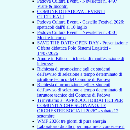
Padova Cultura Eventi - Newsletter n. 4497
Visite & Incontri
COMUNE DI PADOVA - EVENTI
CULTURALI
Padova Cultura Eventi - Castello Festival 2026:
spettacoli dall'8 al 10 luglio
Padova Cultura Eventi - Newsletter n. 4501
Mostre in corso
SAVE THE DATE: OPEN DAY - Presentazione
Offerta didattica Polo Sistemi Logistici -
14/07/2026
Amore in Bilico – richiesta di manifestazione di
interesse
Richiesta di promozione agli ex studenti
dell'avviso di selezione a tempo determinato di
istruttore tecnico del Comune di Padova
Richiesta di promozione agli ex studenti
dell'avviso di selezione a tempo determinato di
istruttore tecnico del Comune di Padova
Ti invitiamo a "APPROCCI DIDATTICI PER
COMUNITÀ CHE SUONANO. LE
ORCHESTRE SOCIALI 2026" - sabato 12
settembre
WMF 2026: tre giorni di pura energia
Laboratorio didattici per imparare a conoscere il