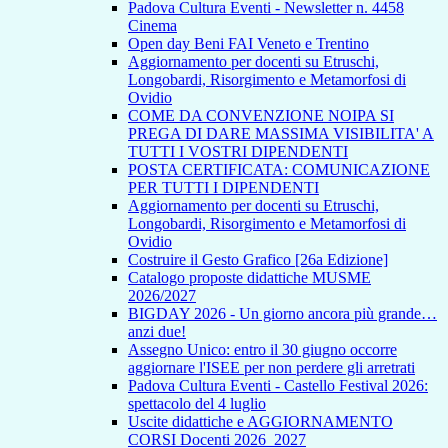
Padova Cultura Eventi - Newsletter n. 4458
Cinema
Open day Beni FAI Veneto e Trentino
Aggiornamento per docenti su Etruschi,
Longobardi, Risorgimento e Metamorfosi di
Ovidio
COME DA CONVENZIONE NOIPA SI
PREGA DI DARE MASSIMA VISIBILITA' A
TUTTI I VOSTRI DIPENDENTI
POSTA CERTIFICATA: COMUNICAZIONE
PER TUTTI I DIPENDENTI
Aggiornamento per docenti su Etruschi,
Longobardi, Risorgimento e Metamorfosi di
Ovidio
Costruire il Gesto Grafico [26a Edizione]
Catalogo proposte didattiche MUSME
2026/2027
BIGDAY 2026 - Un giorno ancora più grande…
anzi due!
Assegno Unico: entro il 30 giugno occorre
aggiornare l'ISEE per non perdere gli arretrati
Padova Cultura Eventi - Castello Festival 2026:
spettacolo del 4 luglio
Uscite didattiche e AGGIORNAMENTO
CORSI Docenti 2026_2027