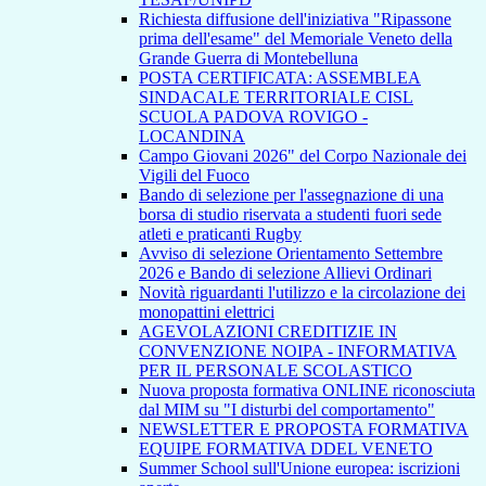
Richiesta diffusione dell'iniziativa "Ripassone
prima dell'esame" del Memoriale Veneto della
Grande Guerra di Montebelluna
POSTA CERTIFICATA: ASSEMBLEA
SINDACALE TERRITORIALE CISL
SCUOLA PADOVA ROVIGO -
LOCANDINA
Campo Giovani 2026" del Corpo Nazionale dei
Vigili del Fuoco
Bando di selezione per l'assegnazione di una
borsa di studio riservata a studenti fuori sede
atleti e praticanti Rugby
Avviso di selezione Orientamento Settembre
2026 e Bando di selezione Allievi Ordinari
Novità riguardanti l'utilizzo e la circolazione dei
monopattini elettrici
AGEVOLAZIONI CREDITIZIE IN
CONVENZIONE NOIPA - INFORMATIVA
PER IL PERSONALE SCOLASTICO
Nuova proposta formativa ONLINE riconosciuta
dal MIM su "I disturbi del comportamento"
NEWSLETTER E PROPOSTA FORMATIVA
EQUIPE FORMATIVA DDEL VENETO
Summer School sull'Unione europea: iscrizioni