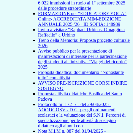
6.022 immissioni in ruolo al 1° settembre 2025
dalle procedure straordinarie
FORMAZIONE per "EDUCATORE YOGA"
Online- ACCREDITATA MIM-EDIZIONE
ANNUALE 2025-'26 - ID SOFIA: 148989
Invito a visitare “Raphael Urbinas. Omaggio a
Raffaello” a Urbino
Treno della Memoria: Proposta progetto culturale
2026
Avviso pubblico per la presentazione di
manifestazioni di interesse per la partecipazione
degli studenti all 'iniziativa "Viaggi del ricordo"
2025
Proposta didattica: documentario "Nonostante
tutto" con attività
AVVISO PRE-ISCRIZIONE CORSI INDIRE
SOSTEGNO
Proposta attività didattiche Basilica del Santo
Padova
Protocollo nr: 17217 - del 29/04/2025 -
AOODGOSV - D.G. per gli ordinamenti
scolastici e la valutazione del S.N.I. Percorsi di
specializzazione per le attività di sostegno
didattico agli alunni con
Nota M.I.M n. 887 del 01/04/2025 -