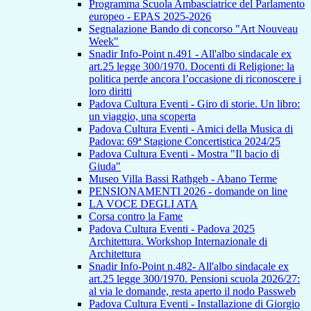
Programma Scuola Ambasciatrice del Parlamento
europeo - EPAS 2025-2026
Segnalazione Bando di concorso "Art Nouveau
Week"
Snadir Info-Point n.491 - All'albo sindacale ex
art.25 legge 300/1970. Docenti di Religione: la
politica perde ancora l’occasione di riconoscere i
loro diritti
Padova Cultura Eventi - Giro di storie. Un libro:
un viaggio, una scoperta
Padova Cultura Eventi - Amici della Musica di
Padova: 69ª Stagione Concertistica 2024/25
Padova Cultura Eventi - Mostra "Il bacio di
Giuda"
Museo Villa Bassi Rathgeb - Abano Terme
PENSIONAMENTI 2026 - domande on line
LA VOCE DEGLI ATA
Corsa contro la Fame
Padova Cultura Eventi - Padova 2025
Architettura. Workshop Internazionale di
Architettura
Snadir Info-Point n.482- All'albo sindacale ex
art.25 legge 300/1970. Pensioni scuola 2026/27:
al via le domande, resta aperto il nodo Passweb
Padova Cultura Eventi - Installazione di Giorgio