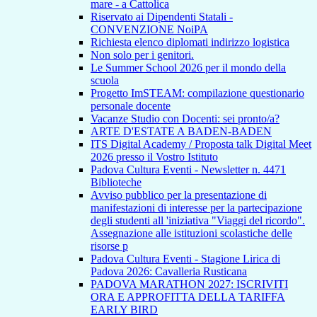
mare - a Cattolica
Riservato ai Dipendenti Statali -
CONVENZIONE NoiPA
Richiesta elenco diplomati indirizzo logistica
Non solo per i genitori.
Le Summer School 2026 per il mondo della
scuola
Progetto ImSTEAM: compilazione questionario
personale docente
Vacanze Studio con Docenti: sei pronto/a?
ARTE D'ESTATE A BADEN-BADEN
ITS Digital Academy / Proposta talk Digital Meet
2026 presso il Vostro Istituto
Padova Cultura Eventi - Newsletter n. 4471
Biblioteche
Avviso pubblico per la presentazione di
manifestazioni di interesse per la partecipazione
degli studenti all 'iniziativa "Viaggi del ricordo".
Assegnazione alle istituzioni scolastiche delle
risorse p
Padova Cultura Eventi - Stagione Lirica di
Padova 2026: Cavalleria Rusticana
PADOVA MARATHON 2027: ISCRIVITI
ORA E APPROFITTA DELLA TARIFFA
EARLY BIRD