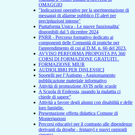
OMAGGIO
"Indicazioni operative per la sperimentazione di
messaggi di allarme pubblico IT-alert per
precipitazioni intense"
Piattaforma Unica - Le nuove funzionalita'
disponibili dal 5 dicembre 2024
PNRR - Percorso formativo dedicato ai
componenti delle Comunità di pratiche per
l'apprendimento di cui al D.M. n. 66 del 2023.
AVVISO PERFORMA PROPOSTA PA 360
CORSI DI FORMAZIONE GRATUITI .
FORMAZIONE MIUR
AUDIOLIBRI PER DISLESSICI
Sportelli per l’Autismo - Aggiornamento
pubblicazione materiale informativo
Attività di promozione AVIS nelle scuole
A Scuola di Epilessia, quando la malattia ci
chiede di sapere”
Attività a favore degli alunni con disabilità e delle
loro famiglie.
Presentazione offerta didattica Comune di
Monteriggioni
Percorsi educativi per il contrasto alle dipendenze
derivanti da droghe - fentanyl e nuovi oppioidi
sintetici