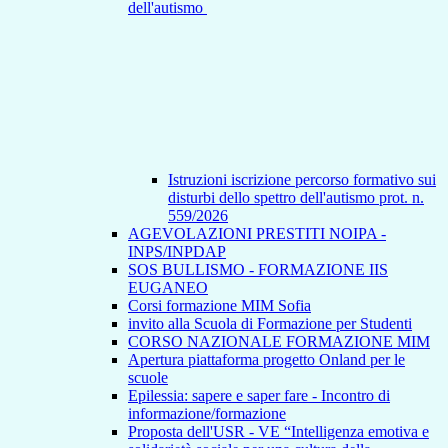
dell'autismo
Istruzioni iscrizione percorso formativo sui
disturbi dello spettro dell'autismo prot. n.
559/2026
AGEVOLAZIONI PRESTITI NOIPA -
INPS/INPDAP
SOS BULLISMO - FORMAZIONE IIS
EUGANEO
Corsi formazione MIM Sofia
invito alla Scuola di Formazione per Studenti
CORSO NAZIONALE FORMAZIONE MIM
Apertura piattaforma progetto Onland per le
scuole
Epilessia: sapere e saper fare - Incontro di
informazione/formazione
Proposta dell'USR - VE “Intelligenza emotiva e