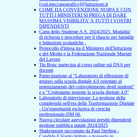
[cod.meccanografico]@istruzione.it
COME DA CONVENZIONE NOIPA E CON
TUTTI I MINISTERI SI PREGA DI DARE
MASSIMA VISIBILITA' A TUTTI I VOSTRI
DIPENDENTI
Carta dello Studente A.S. 2024/2025. Modalita'
di richiesta e procedure per il rilascio per famiglie
e Istituzioni scolastiche .
Protocollo d'intesa tra il Ministero dell'Istruzione
e del Merito e la Federazione Nazionale Maestri
del Lavoro
Tin Bota: partecipa al corso online sui DSA per
docenti
Partecipazione al "Laboratorio di riflessione di
gruppo sulla scuola digitale 4.0 orientato al
potenziamento del coinvolgimento degli studenti"
e a "Costruiamo insieme la scuola digitale 4.0"
Laboratorio di intervisione: La gestione della
complessità nell'era della Trasformazione Digitale
- Un'opportunità esclusiva di crescita
professionale-DM 66
Nuova circolare agevolazioni prestiti dipendenti
gestione pubblica statale 2024/2025
Shakespeare raccontato da Paul Sterling -
Candida il Vostro Istituto a riceverlo in