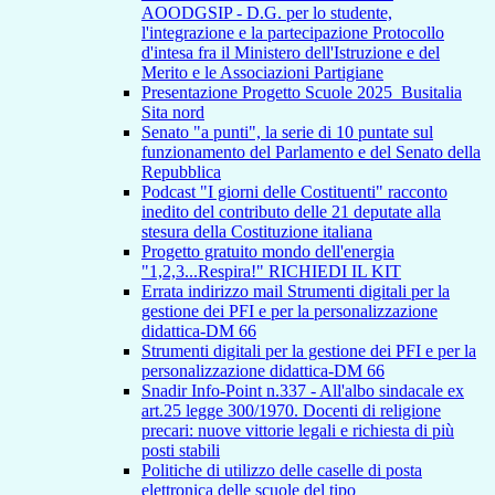
AOODGSIP - D.G. per lo studente,
l'integrazione e la partecipazione Protocollo
d'intesa fra il Ministero dell'Istruzione e del
Merito e le Associazioni Partigiane
Presentazione Progetto Scuole 2025_Busitalia
Sita nord
Senato "a punti", la serie di 10 puntate sul
funzionamento del Parlamento e del Senato della
Repubblica
Podcast "I giorni delle Costituenti" racconto
inedito del contributo delle 21 deputate alla
stesura della Costituzione italiana
Progetto gratuito mondo dell'energia
"1,2,3...Respira!" RICHIEDI IL KIT
Errata indirizzo mail Strumenti digitali per la
gestione dei PFI e per la personalizzazione
didattica-DM 66
Strumenti digitali per la gestione dei PFI e per la
personalizzazione didattica-DM 66
Snadir Info-Point n.337 - All'albo sindacale ex
art.25 legge 300/1970. Docenti di religione
precari: nuove vittorie legali e richiesta di più
posti stabili
Politiche di utilizzo delle caselle di posta
elettronica delle scuole del tipo