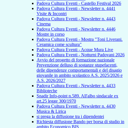
Padova Cultura Eventi - Castello Festival 2026
Padova Cultura Eventi - Newsletter n. 4441
Visite & Incontri
Padova Cultura Eventi - Newsletter n. 4443
Cinema
Padova Cultura Eventi - Newsletter n. 4446
Mostre in corso
Padova Cultura Eventi - Mostra "Toni Liverani.
Ceramica come scultura"
Padova Cultura Eventi - Acque Mura Live
Padova Cultura Eventi - Notturni Padovani 2026
Avvio del progetto di formazione nazionale
Prevenzione delluso di sostanze stupefacenti,
delle dipendenze comportamentali e del disagio
giovanile in ambito scolastico A.S. 2025/2026 e
A.S. 2026/2027
Padova Cultura Eventi - Newsletter n. 4433
Biblioteche
Snadir Info-point n.589. All'albo sindacale ex
art.25 legge 300/1970
Padova Cultura Eventi - Newsletter n. 4430
Musica & Lirica
si prega la diffusione tra i dipendentei
Richiesta diffusione Bando per borsa di studio in
ambito Economico BIS