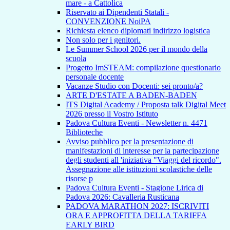
mare - a Cattolica
Riservato ai Dipendenti Statali -
CONVENZIONE NoiPA
Richiesta elenco diplomati indirizzo logistica
Non solo per i genitori.
Le Summer School 2026 per il mondo della
scuola
Progetto ImSTEAM: compilazione questionario
personale docente
Vacanze Studio con Docenti: sei pronto/a?
ARTE D'ESTATE A BADEN-BADEN
ITS Digital Academy / Proposta talk Digital Meet
2026 presso il Vostro Istituto
Padova Cultura Eventi - Newsletter n. 4471
Biblioteche
Avviso pubblico per la presentazione di
manifestazioni di interesse per la partecipazione
degli studenti all 'iniziativa "Viaggi del ricordo".
Assegnazione alle istituzioni scolastiche delle
risorse p
Padova Cultura Eventi - Stagione Lirica di
Padova 2026: Cavalleria Rusticana
PADOVA MARATHON 2027: ISCRIVITI
ORA E APPROFITTA DELLA TARIFFA
EARLY BIRD