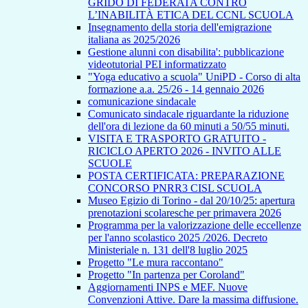
GRIDO DI FEDERATA CONTRO
L’INABILITÀ ETICA DEL CCNL SCUOLA
Insegnamento della storia dell'emigrazione
italiana as 2025/2026
Gestione alunni con disabilita': pubblicazione
videotutorial PEI informatizzato
"Yoga educativo a scuola" UniPD - Corso di alta
formazione a.a. 25/26 - 14 gennaio 2026
comunicazione sindacale
Comunicato sindacale riguardante la riduzione
dell'ora di lezione da 60 minuti a 50/55 minuti.
VISITA E TRASPORTO GRATUITO -
RICICLO APERTO 2026 - INVITO ALLE
SCUOLE
POSTA CERTIFICATA: PREPARAZIONE
CONCORSO PNRR3 CISL SCUOLA
Museo Egizio di Torino - dal 20/10/25: apertura
prenotazioni scolaresche per primavera 2026
Programma per la valorizzazione delle eccellenze
per l'anno scolastico 2025 /2026. Decreto
Ministeriale n. 131 dell'8 luglio 2025
Progetto "Le mura raccontano"
Progetto "In partenza per Coroland"
Aggiornamenti INPS e MEF. Nuove
Convenzioni Attive. Dare la massima diffusione.