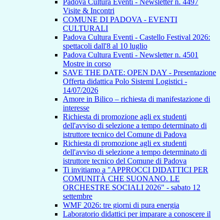
Padova Cultura Eventi - Newsletter n. 4497
Visite & Incontri
COMUNE DI PADOVA - EVENTI
CULTURALI
Padova Cultura Eventi - Castello Festival 2026:
spettacoli dall'8 al 10 luglio
Padova Cultura Eventi - Newsletter n. 4501
Mostre in corso
SAVE THE DATE: OPEN DAY - Presentazione
Offerta didattica Polo Sistemi Logistici -
14/07/2026
Amore in Bilico – richiesta di manifestazione di
interesse
Richiesta di promozione agli ex studenti
dell'avviso di selezione a tempo determinato di
istruttore tecnico del Comune di Padova
Richiesta di promozione agli ex studenti
dell'avviso di selezione a tempo determinato di
istruttore tecnico del Comune di Padova
Ti invitiamo a "APPROCCI DIDATTICI PER
COMUNITÀ CHE SUONANO. LE
ORCHESTRE SOCIALI 2026" - sabato 12
settembre
WMF 2026: tre giorni di pura energia
Laboratorio didattici per imparare a conoscere il