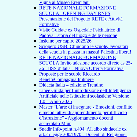
Vigna al Museo Eremitani
RETE NAZIONALE FORMAZIONE
SCUOLA - OPENING DAY RNFS
Presentazione del Progetto RETE e Attività
Formative
Visite Guidate ex Ospedale Psichiatrico di
Padova - storia del luogo e delle persone
Insieme per capire 2025/26
Sciopero USB: Chiudono le scuole, lavoratori
della scuola in piazza in massa! Palestina libera!
RETE NAZIONALE FORMAZIONE
SCUOLA Invito adesione accordo di rete as 25-
26 - IISS d'Italia - Nuova Offerta Formativa
Proposte per le scuole Riccardo
Benetti/Compagnia Initinere
Didacta Italia – edizione Trentino
Linee Guida per l’introduzione dell’Intelligenza
Artificiale nelle Istituzioni scolastiche Versione
1.0 – Anno 2025
Master “L’arte di insegnare - Emozioni, conflitto
e metodi attivi di apprendimento per il II ciclo
d’istruzione” - Aggiornamento docenti
accreditato Miur
Snadir Info-point n.404. All'albo sindacale ex
art.25 legge 300/1970 - Docenti di Religione: