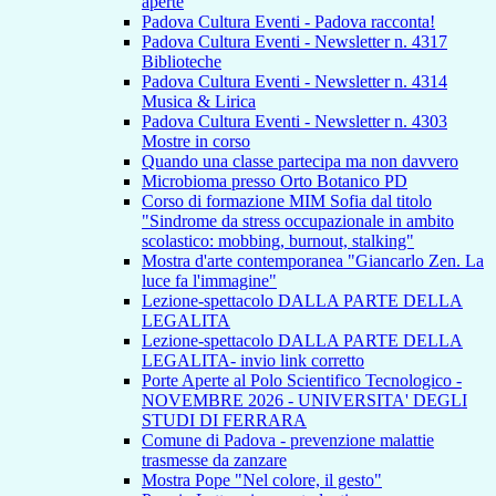
aperte
Padova Cultura Eventi - Padova racconta!
Padova Cultura Eventi - Newsletter n. 4317
Biblioteche
Padova Cultura Eventi - Newsletter n. 4314
Musica & Lirica
Padova Cultura Eventi - Newsletter n. 4303
Mostre in corso
Quando una classe partecipa ma non davvero
Microbioma presso Orto Botanico PD
Corso di formazione MIM Sofia dal titolo
"Sindrome da stress occupazionale in ambito
scolastico: mobbing, burnout, stalking"
Mostra d'arte contemporanea "Giancarlo Zen. La
luce fa l'immagine"
Lezione-spettacolo DALLA PARTE DELLA
LEGALITA
Lezione-spettacolo DALLA PARTE DELLA
LEGALITA- invio link corretto
Porte Aperte al Polo Scientifico Tecnologico -
NOVEMBRE 2026 - UNIVERSITA' DEGLI
STUDI DI FERRARA
Comune di Padova - prevenzione malattie
trasmesse da zanzare
Mostra Pope "Nel colore, il gesto"