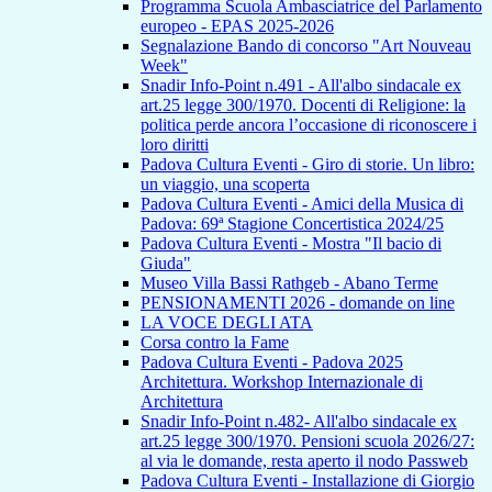
Programma Scuola Ambasciatrice del Parlamento
europeo - EPAS 2025-2026
Segnalazione Bando di concorso "Art Nouveau
Week"
Snadir Info-Point n.491 - All'albo sindacale ex
art.25 legge 300/1970. Docenti di Religione: la
politica perde ancora l’occasione di riconoscere i
loro diritti
Padova Cultura Eventi - Giro di storie. Un libro:
un viaggio, una scoperta
Padova Cultura Eventi - Amici della Musica di
Padova: 69ª Stagione Concertistica 2024/25
Padova Cultura Eventi - Mostra "Il bacio di
Giuda"
Museo Villa Bassi Rathgeb - Abano Terme
PENSIONAMENTI 2026 - domande on line
LA VOCE DEGLI ATA
Corsa contro la Fame
Padova Cultura Eventi - Padova 2025
Architettura. Workshop Internazionale di
Architettura
Snadir Info-Point n.482- All'albo sindacale ex
art.25 legge 300/1970. Pensioni scuola 2026/27:
al via le domande, resta aperto il nodo Passweb
Padova Cultura Eventi - Installazione di Giorgio