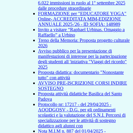
6.022 immissioni in ruolo al 1° settembre 2025
dalle procedure straordinarie
FORMAZIONE per "EDUCATORE YOGA"
Online- ACCREDITATA MIM-EDIZIONE
ANNUALE 2025-'26 - ID SOFIA: 148989
Invito a visitare “Raphael Urbinas. Omaggio a
Raffaello” a Urbino
Treno della Memoria: Proposta progetto culturale
2026
Avviso pubblico per la presentazione di
manifestazioni di interesse per la partecipazione
degli studenti all 'iniziativa "Viaggi del ricordo"
2025
Proposta didattica: documentario "Nonostante
tutto" con attività
AVVISO PRE-ISCRIZIONE CORSI INDIRE
SOSTEGNO
Proposta attività didattiche Basilica del Santo
Padova
Protocollo nr: 17217 - del 29/04/2025 -
AOODGOSV - D.G. per gli ordinamenti
scolastici e la valutazione del S.N.I. Percorsi di
specializzazione per le attività di sostegno
didattico agli alunni con
Nota M.I.M n. 887 del 01/04/2025 -