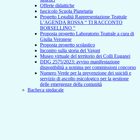
Offerte didattiche
fascicolo Scuola Planetaria
Progetto Legalità Rappresentazione Teatrale
L’AGENDA ROSSA “ TI RACCONTO
BORSELLINO ”
Proposta progetto Laboratorio Teatrale a cura di
Giulia Veronese
Proposta progetto scolastico
Incontro sulla storia del Vajont
Museo virtuale del territorio dei Colli Euganei
DDG 2575/2023: avviso manifestazione
disponibilità a nomina per commissioni concorso
Numero Verde per la prevenzione dei suicidi e
servizio di ascolto psicologico per la gestione
delle emergenze della comunità
Bacheca sindacale