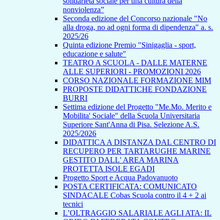
solidarietà sociale per una cultura della
nonviolenza”
Seconda edizione del Concorso nazionale "No
alla droga, no ad ogni forma di dipendenza" a. s.
2025/26
Quinta edizione Premio "Sinigaglia - sport,
educazione e salute"
TEATRO A SCUOLA - DALLE MATERNE
ALLE SUPERIORI - PROMOZIONI 2026
CORSO NAZIONALE FORMAZIONE MIM
PROPOSTE DIDATTICHE FONDAZIONE
BURRI
Settima edizione del Progetto "Me.Mo. Merito e
Mobilita' Sociale" della Scuola Universitaria
Superiore Sant'Anna di Pisa. Selezione A.S.
2025/2026
DIDATTICA A DISTANZA DAL CENTRO DI
RECUPERO PER TARTARUGHE MARINE
GESTITO DALL' AREA MARINA
PROTETTA ISOLE EGADI
Progetto Sport e Acqua Padovanuoto
POSTA CERTIFICATA: COMUNICATO
SINDACALE Cobas Scuola contro il 4 + 2 ai
tecnici
L’OLTRAGGIO SALARIALE AGLI ATA: IL