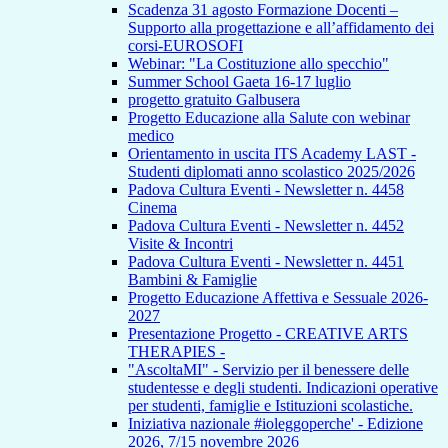
Scadenza 31 agosto Formazione Docenti –
Supporto alla progettazione e all’affidamento dei
corsi-EUROSOFI
Webinar: "La Costituzione allo specchio"
Summer School Gaeta 16-17 luglio
progetto gratuito Galbusera
Progetto Educazione alla Salute con webinar
medico
Orientamento in uscita ITS Academy LAST -
Studenti diplomati anno scolastico 2025/2026
Padova Cultura Eventi - Newsletter n. 4458
Cinema
Padova Cultura Eventi - Newsletter n. 4452
Visite & Incontri
Padova Cultura Eventi - Newsletter n. 4451
Bambini & Famiglie
Progetto Educazione Affettiva e Sessuale 2026-
2027
Presentazione Progetto - CREATIVE ARTS
THERAPIES -
"AscoltaMI" - Servizio per il benessere delle
studentesse e degli studenti. Indicazioni operative
per studenti, famiglie e Istituzioni scolastiche.
Iniziativa nazionale #ioleggoperche' - Edizione
2026, 7/15 novembre 2026