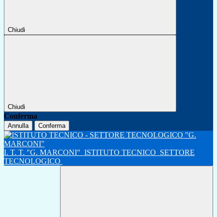
Chiudi
Chiudi
Conferma
Annulla
Conferma
I. T. T. "G. MARCONI"
ISTITUTO TECNICO
SETTORE
TECNOLOGICO