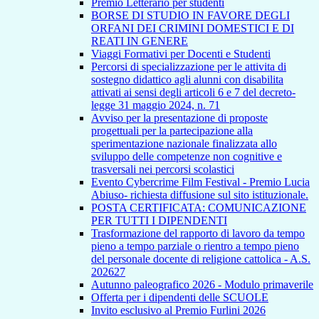
Premio Letterario per studenti
BORSE DI STUDIO IN FAVORE DEGLI
ORFANI DEI CRIMINI DOMESTICI E DI
REATI IN GENERE
Viaggi Formativi per Docenti e Studenti
Percorsi di specializzazione per le attivita di
sostegno didattico agli alunni con disabilita
attivati ai sensi degli articoli 6 e 7 del decreto-
legge 31 maggio 2024, n. 71
Avviso per la presentazione di proposte
progettuali per la partecipazione alla
sperimentazione nazionale finalizzata allo
sviluppo delle competenze non cognitive e
trasversali nei percorsi scolastici
Evento Cybercrime Film Festival - Premio Lucia
Abiuso- richiesta diffusione sul sito istituzionale.
POSTA CERTIFICATA: COMUNICAZIONE
PER TUTTI I DIPENDENTI
Trasformazione del rapporto di lavoro da tempo
pieno a tempo parziale o rientro a tempo pieno
del personale docente di religione cattolica - A.S.
202627
Autunno paleografico 2026 - Modulo primaverile
Offerta per i dipendenti delle SCUOLE
Invito esclusivo al Premio Furlini 2026