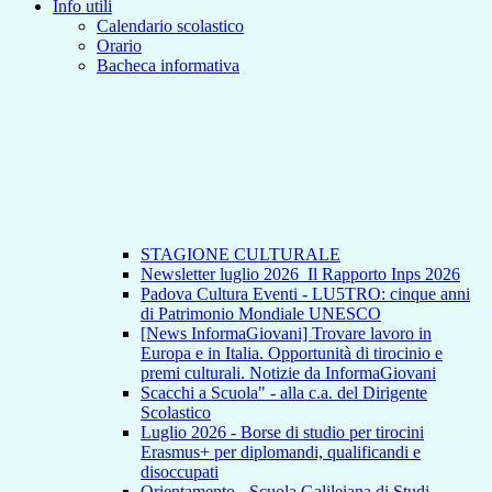
Info utili
Calendario scolastico
Orario
Bacheca informativa
STAGIONE CULTURALE
Newsletter luglio 2026_Il Rapporto Inps 2026
Padova Cultura Eventi - LU5TRO: cinque anni
di Patrimonio Mondiale UNESCO
[News InformaGiovani] Trovare lavoro in
Europa e in Italia. Opportunità di tirocinio e
premi culturali. Notizie da InformaGiovani
Scacchi a Scuola" - alla c.a. del Dirigente
Scolastico
Luglio 2026 - Borse di studio per tirocini
Erasmus+ per diplomandi, qualificandi e
disoccupati
Orientamento - Scuola Galileiana di Studi