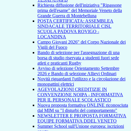
Richiesta diffusione dell'iniziativa "Ripassone
prima dell'esame" del Memoriale Veneto della
Grande Guerra di Montebelluna
POSTA CERTIFICATA: ASSEMBLEA
SINDACALE TERRITORIALE CISL
SCUOLA PADOVA ROVIGO -
LOCANDINA
Campo Giovani 2026" del Corpo Nazionale dei
Vigili del Fuoco
Bando di selezione per l'assegnazione di una
borsa di studio riservata a studenti fuori sede
atleti e praticanti Rugby
Avviso di selezione Orientamento Settembre
2026 e Bando di selezione Allievi Ordinari
Novità riguardanti l'utilizzo e la circolazione dei
monopattini elettrici
AGEVOLAZIONI CREDITIZIE IN
CONVENZIONE NOIPA - INFORMATIVA
PER IL PERSONALE SCOLASTICO
Nuova proposta formativa ONLINE riconosciuta
dal MIM su "I disturbi del comportamento"
NEWSLETTER E PROPOSTA FORMATIVA
EQUIPE FORMATIVA DDEL VENETO
Summer School sull'Unione europea: iscrizioni