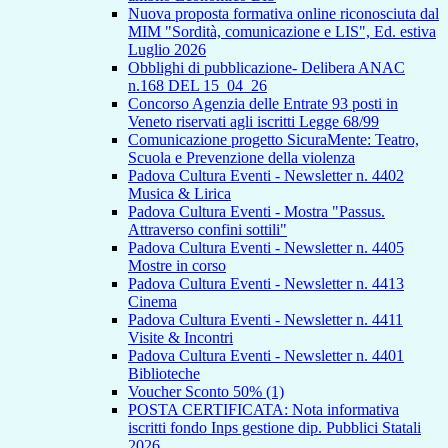
Nuova proposta formativa online riconosciuta dal
MIM "Sordità, comunicazione e LIS", Ed. estiva
Luglio 2026
Obblighi di pubblicazione- Delibera ANAC
n.168 DEL 15_04_26
Concorso Agenzia delle Entrate 93 posti in
Veneto riservati agli iscritti Legge 68/99
Comunicazione progetto SicuraMente: Teatro,
Scuola e Prevenzione della violenza
Padova Cultura Eventi - Newsletter n. 4402
Musica & Lirica
Padova Cultura Eventi - Mostra "Passus.
Attraverso confini sottili"
Padova Cultura Eventi - Newsletter n. 4405
Mostre in corso
Padova Cultura Eventi - Newsletter n. 4413
Cinema
Padova Cultura Eventi - Newsletter n. 4411
Visite & Incontri
Padova Cultura Eventi - Newsletter n. 4401
Biblioteche
Voucher Sconto 50% (1)
POSTA CERTIFICATA: Nota informativa
iscritti fondo Inps gestione dip. Pubblici Statali
2026