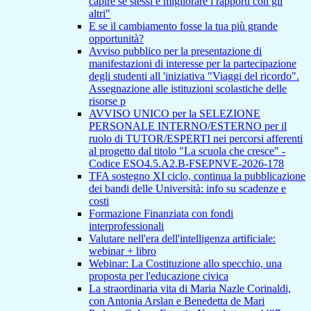
capire se stessi e migliorare i rapporti con gli
altri"
E se il cambiamento fosse la tua più grande
opportunità?
Avviso pubblico per la presentazione di
manifestazioni di interesse per la partecipazione
degli studenti all 'iniziativa "Viaggi del ricordo".
Assegnazione alle istituzioni scolastiche delle
risorse p
AVVISO UNICO per la SELEZIONE
PERSONALE INTERNO/ESTERNO per il
ruolo di TUTOR/ESPERTI nei percorsi afferenti
al progetto dal titolo "La scuola che cresce" -
Codice ESO4.5.A2.B-FSEPNVE-2026-178
TFA sostegno XI ciclo, continua la pubblicazione
dei bandi delle Università: info su scadenze e
costi
Formazione Finanziata con fondi
interprofessionali
Valutare nell'era dell'intelligenza artificiale:
webinar + libro
Webinar: La Costituzione allo specchio, una
proposta per l'educazione civica
La straordinaria vita di Maria Nazle Corinaldi,
con Antonia Arslan e Benedetta de Mari