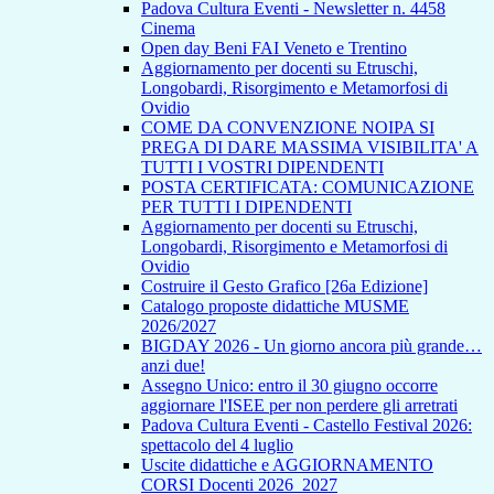
Padova Cultura Eventi - Newsletter n. 4458
Cinema
Open day Beni FAI Veneto e Trentino
Aggiornamento per docenti su Etruschi,
Longobardi, Risorgimento e Metamorfosi di
Ovidio
COME DA CONVENZIONE NOIPA SI
PREGA DI DARE MASSIMA VISIBILITA' A
TUTTI I VOSTRI DIPENDENTI
POSTA CERTIFICATA: COMUNICAZIONE
PER TUTTI I DIPENDENTI
Aggiornamento per docenti su Etruschi,
Longobardi, Risorgimento e Metamorfosi di
Ovidio
Costruire il Gesto Grafico [26a Edizione]
Catalogo proposte didattiche MUSME
2026/2027
BIGDAY 2026 - Un giorno ancora più grande…
anzi due!
Assegno Unico: entro il 30 giugno occorre
aggiornare l'ISEE per non perdere gli arretrati
Padova Cultura Eventi - Castello Festival 2026:
spettacolo del 4 luglio
Uscite didattiche e AGGIORNAMENTO
CORSI Docenti 2026_2027