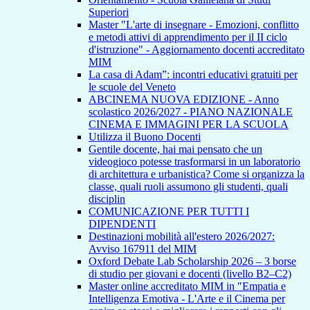
Superiori
Master "L'arte di insegnare - Emozioni, conflitto
e metodi attivi di apprendimento per il II ciclo
d'istruzione" - Aggiornamento docenti accreditato
MIM
La casa di Adam”: incontri educativi gratuiti per
le scuole del Veneto
ABCINEMA NUOVA EDIZIONE - Anno
scolastico 2026/2027 - PIANO NAZIONALE
CINEMA E IMMAGINI PER LA SCUOLA
Utilizza il Buono Docenti
Gentile docente, hai mai pensato che un
videogioco potesse trasformarsi in un laboratorio
di architettura e urbanistica? Come si organizza la
classe, quali ruoli assumono gli studenti, quali
disciplin
COMUNICAZIONE PER TUTTI I
DIPENDENTI
Destinazioni mobilità all'estero 2026/2027:
Avviso 167911 del MIM
Oxford Debate Lab Scholarship 2026 – 3 borse
di studio per giovani e docenti (livello B2–C2)
Master online accreditato MIM in "Empatia e
Intelligenza Emotiva - L'Arte e il Cinema per