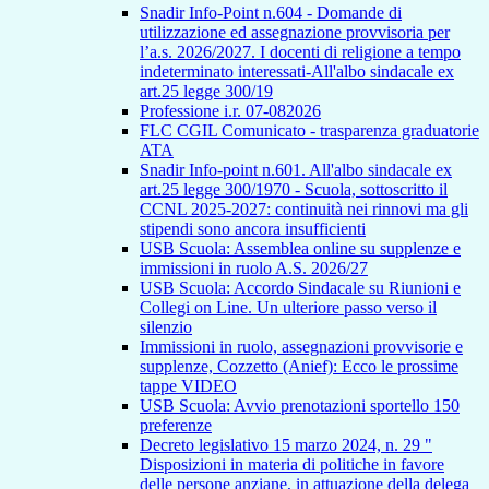
Snadir Info-Point n.604 - Domande di
utilizzazione ed assegnazione provvisoria per
l’a.s. 2026/2027. I docenti di religione a tempo
indeterminato interessati-All'albo sindacale ex
art.25 legge 300/19
Professione i.r. 07-082026
FLC CGIL Comunicato - trasparenza graduatorie
ATA
Snadir Info-point n.601. All'albo sindacale ex
art.25 legge 300/1970 - Scuola, sottoscritto il
CCNL 2025-2027: continuità nei rinnovi ma gli
stipendi sono ancora insufficienti
USB Scuola: Assemblea online su supplenze e
immissioni in ruolo A.S. 2026/27
USB Scuola: Accordo Sindacale su Riunioni e
Collegi on Line. Un ulteriore passo verso il
silenzio
Immissioni in ruolo, assegnazioni provvisorie e
supplenze, Cozzetto (Anief): Ecco le prossime
tappe VIDEO
USB Scuola: Avvio prenotazioni sportello 150
preferenze
Decreto legislativo 15 marzo 2024, n. 29 "
Disposizioni in materia di politiche in favore
delle persone anziane, in attuazione della delega