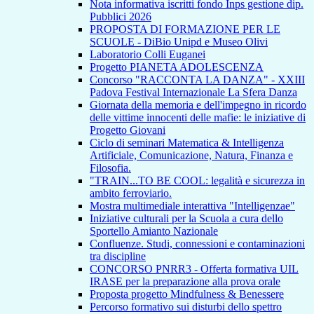
Nota informativa iscritti fondo Inps gestione dip.
Pubblici 2026
PROPOSTA DI FORMAZIONE PER LE
SCUOLE - DiBio Unipd e Museo Olivi
Laboratorio Colli Euganei
Progetto PIANETA ADOLESCENZA
Concorso "RACCONTA LA DANZA" - XXIII
Padova Festival Internazionale La Sfera Danza
Giornata della memoria e dell'impegno in ricordo
delle vittime innocenti delle mafie: le iniziative di
Progetto Giovani
Ciclo di seminari Matematica & Intelligenza
Artificiale, Comunicazione, Natura, Finanza e
Filosofia.
"TRAIN...TO BE COOL: legalità e sicurezza in
ambito ferroviario.
Mostra multimediale interattiva "Intelligenzae"
Iniziative culturali per la Scuola a cura dello
Sportello Amianto Nazionale
Confluenze. Studi, connessioni e contaminazioni
tra discipline
CONCORSO PNRR3 - Offerta formativa UIL
IRASE per la preparazione alla prova orale
Proposta progetto Mindfulness & Benessere
Percorso formativo sui disturbi dello spettro