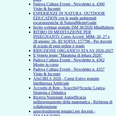
Padova Cultura Eventi - Newsletter n. 4360
Visite & Incontri
ESPERIENZE IN NATURA, OUTDOOR
EDUCATION con le guide ambientali
escursionistiche di NaturalMenteGuide
Invito webinar gratuito DM 38/2026 Mindfulness
RITIRO DI MEDITAZIONE PER
INSEGNANTI- Corso Accred. MIM- 26, 27 e
28 giugno '26- ID SOFIA: 157796 - Per docenti
di scuola di ogni ordine e grado
RIDUZIONE ORGANICO ATA AS 2026-2027
Il Veneto legge "Maratona di lettura 2026"
Padova Cultura Eventi - Newsletter n. 4362
Mostre in corso
Padova Cultura Eventi - Newsletter n. 4357
Visite & Incontri
AIxGIRLS 2026 - Camp Estivo gratuito
Intelligenza Artificiale
Accordo di Rete - Scacchi@Scuola: Logica,
Strategia e Didattica
Ricerca Nazionale Autoefficacia
nellinsegnamento della matematica - Richiesta di
collaborazione
approfondimenti tematici per docenti -
TESAF/UNIPD