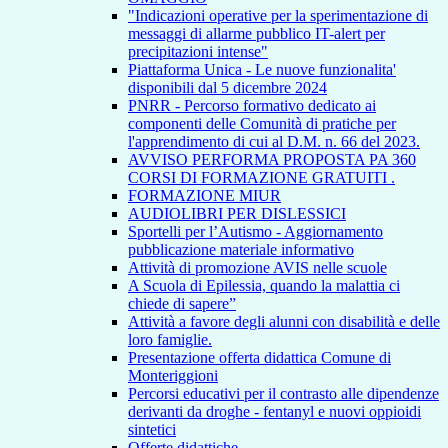
"Indicazioni operative per la sperimentazione di
messaggi di allarme pubblico IT-alert per
precipitazioni intense"
Piattaforma Unica - Le nuove funzionalita'
disponibili dal 5 dicembre 2024
PNRR - Percorso formativo dedicato ai
componenti delle Comunità di pratiche per
l'apprendimento di cui al D.M. n. 66 del 2023.
AVVISO PERFORMA PROPOSTA PA 360
CORSI DI FORMAZIONE GRATUITI .
FORMAZIONE MIUR
AUDIOLIBRI PER DISLESSICI
Sportelli per l’Autismo - Aggiornamento
pubblicazione materiale informativo
Attività di promozione AVIS nelle scuole
A Scuola di Epilessia, quando la malattia ci
chiede di sapere”
Attività a favore degli alunni con disabilità e delle
loro famiglie.
Presentazione offerta didattica Comune di
Monteriggioni
Percorsi educativi per il contrasto alle dipendenze
derivanti da droghe - fentanyl e nuovi oppioidi
sintetici
Offerte didattiche