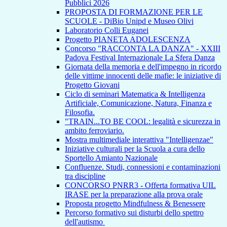
Pubblici 2026
PROPOSTA DI FORMAZIONE PER LE
SCUOLE - DiBio Unipd e Museo Olivi
Laboratorio Colli Euganei
Progetto PIANETA ADOLESCENZA
Concorso "RACCONTA LA DANZA" - XXIII
Padova Festival Internazionale La Sfera Danza
Giornata della memoria e dell'impegno in ricordo
delle vittime innocenti delle mafie: le iniziative di
Progetto Giovani
Ciclo di seminari Matematica & Intelligenza
Artificiale, Comunicazione, Natura, Finanza e
Filosofia.
"TRAIN...TO BE COOL: legalità e sicurezza in
ambito ferroviario.
Mostra multimediale interattiva "Intelligenzae"
Iniziative culturali per la Scuola a cura dello
Sportello Amianto Nazionale
Confluenze. Studi, connessioni e contaminazioni
tra discipline
CONCORSO PNRR3 - Offerta formativa UIL
IRASE per la preparazione alla prova orale
Proposta progetto Mindfulness & Benessere
Percorso formativo sui disturbi dello spettro
dell'autismo