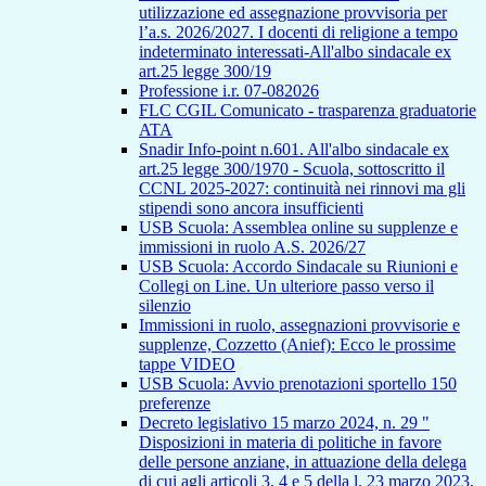
utilizzazione ed assegnazione provvisoria per
l’a.s. 2026/2027. I docenti di religione a tempo
indeterminato interessati-All'albo sindacale ex
art.25 legge 300/19
Professione i.r. 07-082026
FLC CGIL Comunicato - trasparenza graduatorie
ATA
Snadir Info-point n.601. All'albo sindacale ex
art.25 legge 300/1970 - Scuola, sottoscritto il
CCNL 2025-2027: continuità nei rinnovi ma gli
stipendi sono ancora insufficienti
USB Scuola: Assemblea online su supplenze e
immissioni in ruolo A.S. 2026/27
USB Scuola: Accordo Sindacale su Riunioni e
Collegi on Line. Un ulteriore passo verso il
silenzio
Immissioni in ruolo, assegnazioni provvisorie e
supplenze, Cozzetto (Anief): Ecco le prossime
tappe VIDEO
USB Scuola: Avvio prenotazioni sportello 150
preferenze
Decreto legislativo 15 marzo 2024, n. 29 "
Disposizioni in materia di politiche in favore
delle persone anziane, in attuazione della delega
di cui agli articoli 3, 4 e 5 della l. 23 marzo 2023,