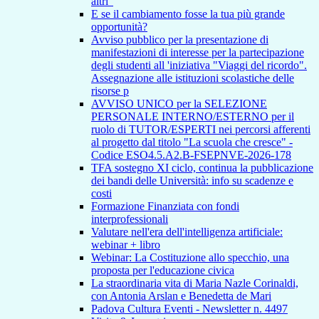
altri"
E se il cambiamento fosse la tua più grande
opportunità?
Avviso pubblico per la presentazione di
manifestazioni di interesse per la partecipazione
degli studenti all 'iniziativa "Viaggi del ricordo".
Assegnazione alle istituzioni scolastiche delle
risorse p
AVVISO UNICO per la SELEZIONE
PERSONALE INTERNO/ESTERNO per il
ruolo di TUTOR/ESPERTI nei percorsi afferenti
al progetto dal titolo "La scuola che cresce" -
Codice ESO4.5.A2.B-FSEPNVE-2026-178
TFA sostegno XI ciclo, continua la pubblicazione
dei bandi delle Università: info su scadenze e
costi
Formazione Finanziata con fondi
interprofessionali
Valutare nell'era dell'intelligenza artificiale:
webinar + libro
Webinar: La Costituzione allo specchio, una
proposta per l'educazione civica
La straordinaria vita di Maria Nazle Corinaldi,
con Antonia Arslan e Benedetta de Mari
Padova Cultura Eventi - Newsletter n. 4497