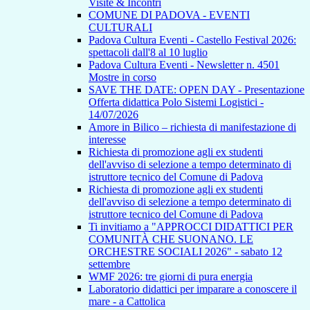
Visite & Incontri
COMUNE DI PADOVA - EVENTI
CULTURALI
Padova Cultura Eventi - Castello Festival 2026:
spettacoli dall'8 al 10 luglio
Padova Cultura Eventi - Newsletter n. 4501
Mostre in corso
SAVE THE DATE: OPEN DAY - Presentazione
Offerta didattica Polo Sistemi Logistici -
14/07/2026
Amore in Bilico – richiesta di manifestazione di
interesse
Richiesta di promozione agli ex studenti
dell'avviso di selezione a tempo determinato di
istruttore tecnico del Comune di Padova
Richiesta di promozione agli ex studenti
dell'avviso di selezione a tempo determinato di
istruttore tecnico del Comune di Padova
Ti invitiamo a "APPROCCI DIDATTICI PER
COMUNITÀ CHE SUONANO. LE
ORCHESTRE SOCIALI 2026" - sabato 12
settembre
WMF 2026: tre giorni di pura energia
Laboratorio didattici per imparare a conoscere il
mare - a Cattolica