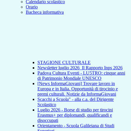
Calendario scolastico
Orario
Bacheca informativa
STAGIONE CULTURALE
Newsletter luglio 2026_Il Rapporto Inps 2026
Padova Cultura Eventi - LU5TRO: cinque anni
di Patrimonio Mondiale UNESCO
[News InformaGiovani] Trovare lavoro in
Europa e in Italia. Opportunità di tirocinio e
premi culturali. Notizie da InformaGiovani
Scacchi a Scuola" - alla c.a. del Dirigente
Scolastico
Luglio 2026 - Borse di studio per tirocini
Erasmus+ per diplomandi, qualificandi e
disoccupati
Orientamento - Scuola Galileiana di Studi
Superiori