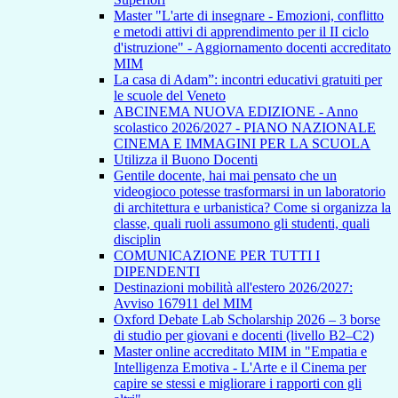
Master "L'arte di insegnare - Emozioni, conflitto
e metodi attivi di apprendimento per il II ciclo
d'istruzione" - Aggiornamento docenti accreditato
MIM
La casa di Adam”: incontri educativi gratuiti per
le scuole del Veneto
ABCINEMA NUOVA EDIZIONE - Anno
scolastico 2026/2027 - PIANO NAZIONALE
CINEMA E IMMAGINI PER LA SCUOLA
Utilizza il Buono Docenti
Gentile docente, hai mai pensato che un
videogioco potesse trasformarsi in un laboratorio
di architettura e urbanistica? Come si organizza la
classe, quali ruoli assumono gli studenti, quali
disciplin
COMUNICAZIONE PER TUTTI I
DIPENDENTI
Destinazioni mobilità all'estero 2026/2027:
Avviso 167911 del MIM
Oxford Debate Lab Scholarship 2026 – 3 borse
di studio per giovani e docenti (livello B2–C2)
Master online accreditato MIM in "Empatia e
Intelligenza Emotiva - L'Arte e il Cinema per
capire se stessi e migliorare i rapporti con gli