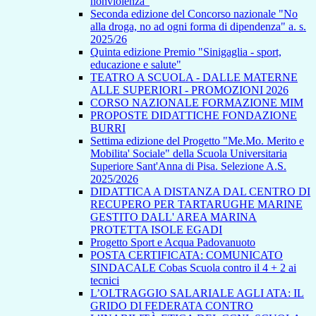
nonviolenza”
Seconda edizione del Concorso nazionale "No
alla droga, no ad ogni forma di dipendenza" a. s.
2025/26
Quinta edizione Premio "Sinigaglia - sport,
educazione e salute"
TEATRO A SCUOLA - DALLE MATERNE
ALLE SUPERIORI - PROMOZIONI 2026
CORSO NAZIONALE FORMAZIONE MIM
PROPOSTE DIDATTICHE FONDAZIONE
BURRI
Settima edizione del Progetto "Me.Mo. Merito e
Mobilita' Sociale" della Scuola Universitaria
Superiore Sant'Anna di Pisa. Selezione A.S.
2025/2026
DIDATTICA A DISTANZA DAL CENTRO DI
RECUPERO PER TARTARUGHE MARINE
GESTITO DALL' AREA MARINA
PROTETTA ISOLE EGADI
Progetto Sport e Acqua Padovanuoto
POSTA CERTIFICATA: COMUNICATO
SINDACALE Cobas Scuola contro il 4 + 2 ai
tecnici
L’OLTRAGGIO SALARIALE AGLI ATA: IL
GRIDO DI FEDERATA CONTRO