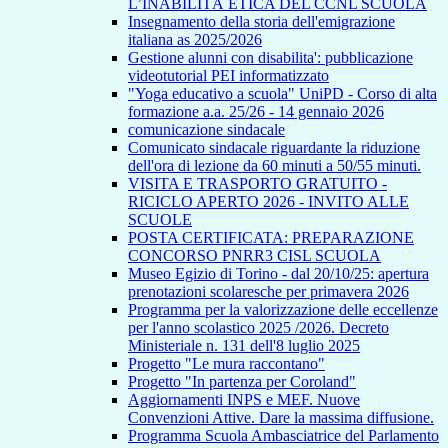
L’INABILITÀ ETICA DEL CCNL SCUOLA
Insegnamento della storia dell'emigrazione
italiana as 2025/2026
Gestione alunni con disabilita': pubblicazione
videotutorial PEI informatizzato
"Yoga educativo a scuola" UniPD - Corso di alta
formazione a.a. 25/26 - 14 gennaio 2026
comunicazione sindacale
Comunicato sindacale riguardante la riduzione
dell'ora di lezione da 60 minuti a 50/55 minuti.
VISITA E TRASPORTO GRATUITO -
RICICLO APERTO 2026 - INVITO ALLE
SCUOLE
POSTA CERTIFICATA: PREPARAZIONE
CONCORSO PNRR3 CISL SCUOLA
Museo Egizio di Torino - dal 20/10/25: apertura
prenotazioni scolaresche per primavera 2026
Programma per la valorizzazione delle eccellenze
per l'anno scolastico 2025 /2026. Decreto
Ministeriale n. 131 dell'8 luglio 2025
Progetto "Le mura raccontano"
Progetto "In partenza per Coroland"
Aggiornamenti INPS e MEF. Nuove
Convenzioni Attive. Dare la massima diffusione.
Programma Scuola Ambasciatrice del Parlamento