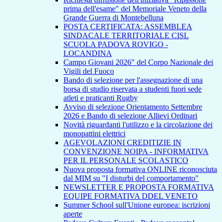
prima dell'esame" del Memoriale Veneto della
Grande Guerra di Montebelluna
POSTA CERTIFICATA: ASSEMBLEA
SINDACALE TERRITORIALE CISL
SCUOLA PADOVA ROVIGO -
LOCANDINA
Campo Giovani 2026" del Corpo Nazionale dei
Vigili del Fuoco
Bando di selezione per l'assegnazione di una
borsa di studio riservata a studenti fuori sede
atleti e praticanti Rugby
Avviso di selezione Orientamento Settembre
2026 e Bando di selezione Allievi Ordinari
Novità riguardanti l'utilizzo e la circolazione dei
monopattini elettrici
AGEVOLAZIONI CREDITIZIE IN
CONVENZIONE NOIPA - INFORMATIVA
PER IL PERSONALE SCOLASTICO
Nuova proposta formativa ONLINE riconosciuta
dal MIM su "I disturbi del comportamento"
NEWSLETTER E PROPOSTA FORMATIVA
EQUIPE FORMATIVA DDEL VENETO
Summer School sull'Unione europea: iscrizioni
aperte