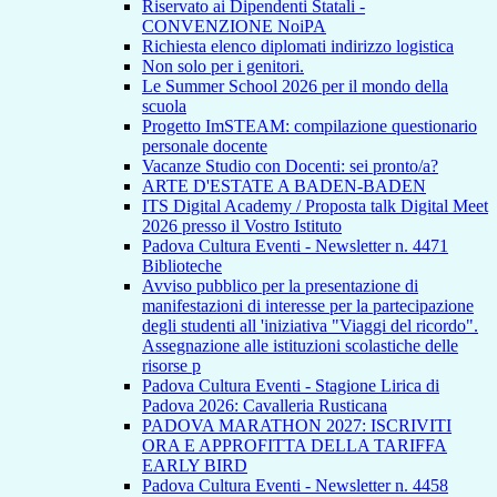
Riservato ai Dipendenti Statali -
CONVENZIONE NoiPA
Richiesta elenco diplomati indirizzo logistica
Non solo per i genitori.
Le Summer School 2026 per il mondo della
scuola
Progetto ImSTEAM: compilazione questionario
personale docente
Vacanze Studio con Docenti: sei pronto/a?
ARTE D'ESTATE A BADEN-BADEN
ITS Digital Academy / Proposta talk Digital Meet
2026 presso il Vostro Istituto
Padova Cultura Eventi - Newsletter n. 4471
Biblioteche
Avviso pubblico per la presentazione di
manifestazioni di interesse per la partecipazione
degli studenti all 'iniziativa "Viaggi del ricordo".
Assegnazione alle istituzioni scolastiche delle
risorse p
Padova Cultura Eventi - Stagione Lirica di
Padova 2026: Cavalleria Rusticana
PADOVA MARATHON 2027: ISCRIVITI
ORA E APPROFITTA DELLA TARIFFA
EARLY BIRD
Padova Cultura Eventi - Newsletter n. 4458