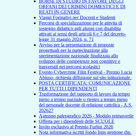
BORSE DI STUDIO IN FAVORE DEGLI
ORFANI DEI CRIMINI DOMESTICI E DI
REATI IN GENERE
Viaggi Formativi per Docenti e Studenti
Percorsi di specializzazione per le attivita di
sostegno didattico agli alunni con disabilita
attivati ai sensi degli articoli 6 e 7 del decreto-
legge 31 maggio 2024, n. 71
Avviso per la presentazione di proposte
progettuali per la partecipazione alla
sperimentazione nazionale finalizzata allo
sviluppo delle competenze non cognitive e
trasversali nei percorsi scolastici
Evento Cybercrime Film Festival - Premio Lucia
Abiuso- richiesta diffusione sul sito istituzionale.
POSTA CERTIFICATA: COMUNICAZIONE
PER TUTTI I DIPENDENTI
Trasformazione del rapporto di lavoro da tempo
pieno a tempo parziale o rientro a tempo pieno
del personale docente di religione cattolica - A.S.
202627
Autunno paleografico 2026 - Modulo primaverile
Offerta per i dipendenti delle SCUOLE
Invito esclusivo al Premio Furlini 2026
Nota informativa iscritti fondo Inps gestione dip.