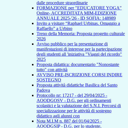
dalle procedure straordinarie
FORMAZIONE per "EDUCATORE YOGA"
Online- ACCREDITATA MIM-EDIZIONE
ANNUALE 2025-'26 - ID SOFIA: 148989
Invito a visitare “Raphael Urbinas. Omaggio a
Raffaello” a Urbino
Treno della Memoria: Proposta progetto culturale
2026
Avviso pubblico per la presentazione di
manifestazioni di interesse per la partecipazione
degli studenti all 'iniziativa "Viaggi del ricordo"
2025
Proposta didattica: documentario "Nonostante
tutto" con attività
AVVISO PRE-ISCRIZIONE CORSI INDIRE
SOSTEGNO
Proposta attività didattiche Basilica del Santo
Padova
Protocollo nr: 17217 - del 29/04/2025 -
AOODGOSV - D.G. per gli ordinamenti
scolastici e la valutazione del S.N.I. Percorsi di
specializzazione per le attività di sostegno
didattico agli alunni con
Nota M.I.M n. 887 del 01/04/2025 -
AOODGSIP - D.G. per lo studente,