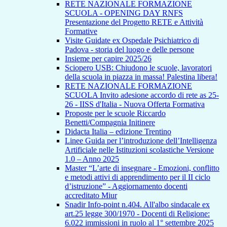
RETE NAZIONALE FORMAZIONE
SCUOLA - OPENING DAY RNFS
Presentazione del Progetto RETE e Attività
Formative
Visite Guidate ex Ospedale Psichiatrico di
Padova - storia del luogo e delle persone
Insieme per capire 2025/26
Sciopero USB: Chiudono le scuole, lavoratori
della scuola in piazza in massa! Palestina libera!
RETE NAZIONALE FORMAZIONE
SCUOLA Invito adesione accordo di rete as 25-
26 - IISS d'Italia - Nuova Offerta Formativa
Proposte per le scuole Riccardo
Benetti/Compagnia Initinere
Didacta Italia – edizione Trentino
Linee Guida per l’introduzione dell’Intelligenza
Artificiale nelle Istituzioni scolastiche Versione
1.0 – Anno 2025
Master “L’arte di insegnare - Emozioni, conflitto
e metodi attivi di apprendimento per il II ciclo
d’istruzione” - Aggiornamento docenti
accreditato Miur
Snadir Info-point n.404. All'albo sindacale ex
art.25 legge 300/1970 - Docenti di Religione:
6.022 immissioni in ruolo al 1° settembre 2025