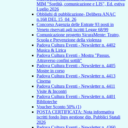
MIM "Sordità, comunicazione e LIS", Ed. estiva
Luglio 2026
Obblighi di pubblicazione- Delibera ANAC
n.168 DEL 15_04_26
Concorso Agenzia delle Entrate 93 posti in
Veneto riservati agli iscritti Legge 68/99
Comunicazione progetto SicuraMente: Teatro,
Scuola e Prevenzione della violenza
Padova Cultura Eventi - Newsletter n. 4402
Musica & Lirica
Padova Cultura Eventi - Mostra "Passus.
Attraverso confini sottili"
Padova Cultura Eventi - Newsletter n. 4405
Mostre in corso
Padova Cultura Eventi - Newsletter n. 4413
Cinema
Padova Cultura Eventi - Newsletter n. 4411
Visite & Incontri
Padova Cultura Eventi - Newsletter n. 4401
Biblioteche
Voucher Sconto 50% (1)
POSTA CERTIFICATA: Nota informativa
iscritti fondo Inps gestione dip. Pubblici Statali
2026
Padova Cultura Eventi - Newsletter n. 4360