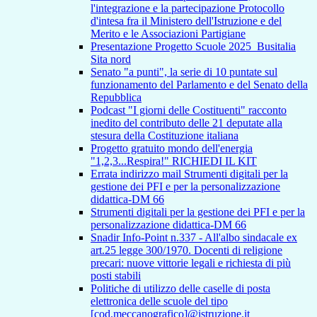
l'integrazione e la partecipazione Protocollo
d'intesa fra il Ministero dell'Istruzione e del
Merito e le Associazioni Partigiane
Presentazione Progetto Scuole 2025_Busitalia
Sita nord
Senato "a punti", la serie di 10 puntate sul
funzionamento del Parlamento e del Senato della
Repubblica
Podcast "I giorni delle Costituenti" racconto
inedito del contributo delle 21 deputate alla
stesura della Costituzione italiana
Progetto gratuito mondo dell'energia
"1,2,3...Respira!" RICHIEDI IL KIT
Errata indirizzo mail Strumenti digitali per la
gestione dei PFI e per la personalizzazione
didattica-DM 66
Strumenti digitali per la gestione dei PFI e per la
personalizzazione didattica-DM 66
Snadir Info-Point n.337 - All'albo sindacale ex
art.25 legge 300/1970. Docenti di religione
precari: nuove vittorie legali e richiesta di più
posti stabili
Politiche di utilizzo delle caselle di posta
elettronica delle scuole del tipo
[cod.meccanografico]@istruzione.it