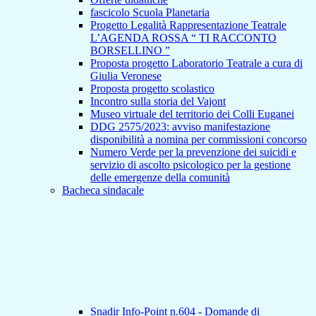
fascicolo Scuola Planetaria
Progetto Legalità Rappresentazione Teatrale
L’AGENDA ROSSA “ TI RACCONTO
BORSELLINO ”
Proposta progetto Laboratorio Teatrale a cura di
Giulia Veronese
Proposta progetto scolastico
Incontro sulla storia del Vajont
Museo virtuale del territorio dei Colli Euganei
DDG 2575/2023: avviso manifestazione
disponibilità a nomina per commissioni concorso
Numero Verde per la prevenzione dei suicidi e
servizio di ascolto psicologico per la gestione
delle emergenze della comunità
Bacheca sindacale
Snadir Info-Point n.604 - Domande di