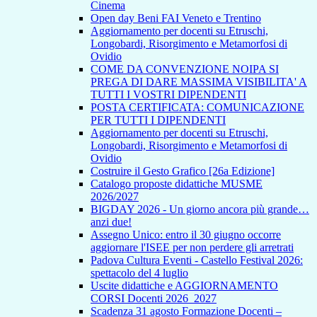
Cinema
Open day Beni FAI Veneto e Trentino
Aggiornamento per docenti su Etruschi,
Longobardi, Risorgimento e Metamorfosi di
Ovidio
COME DA CONVENZIONE NOIPA SI
PREGA DI DARE MASSIMA VISIBILITA' A
TUTTI I VOSTRI DIPENDENTI
POSTA CERTIFICATA: COMUNICAZIONE
PER TUTTI I DIPENDENTI
Aggiornamento per docenti su Etruschi,
Longobardi, Risorgimento e Metamorfosi di
Ovidio
Costruire il Gesto Grafico [26a Edizione]
Catalogo proposte didattiche MUSME
2026/2027
BIGDAY 2026 - Un giorno ancora più grande…
anzi due!
Assegno Unico: entro il 30 giugno occorre
aggiornare l'ISEE per non perdere gli arretrati
Padova Cultura Eventi - Castello Festival 2026:
spettacolo del 4 luglio
Uscite didattiche e AGGIORNAMENTO
CORSI Docenti 2026_2027
Scadenza 31 agosto Formazione Docenti –