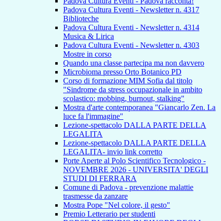
Padova Cultura Eventi - Padova racconta!
Padova Cultura Eventi - Newsletter n. 4317
Biblioteche
Padova Cultura Eventi - Newsletter n. 4314
Musica & Lirica
Padova Cultura Eventi - Newsletter n. 4303
Mostre in corso
Quando una classe partecipa ma non davvero
Microbioma presso Orto Botanico PD
Corso di formazione MIM Sofia dal titolo
"Sindrome da stress occupazionale in ambito
scolastico: mobbing, burnout, stalking"
Mostra d'arte contemporanea "Giancarlo Zen. La
luce fa l'immagine"
Lezione-spettacolo DALLA PARTE DELLA
LEGALITA
Lezione-spettacolo DALLA PARTE DELLA
LEGALITA- invio link corretto
Porte Aperte al Polo Scientifico Tecnologico -
NOVEMBRE 2026 - UNIVERSITA' DEGLI
STUDI DI FERRARA
Comune di Padova - prevenzione malattie
trasmesse da zanzare
Mostra Pope "Nel colore, il gesto"
Premio Letterario per studenti