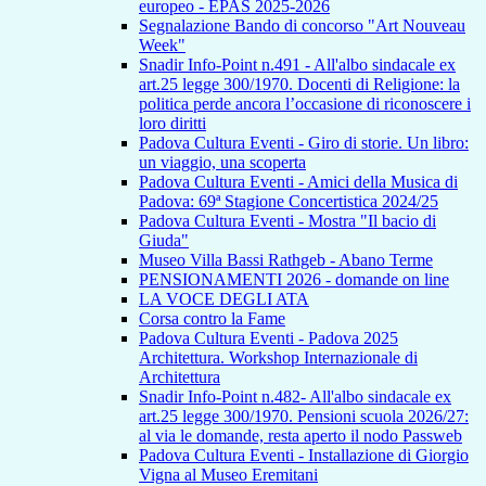
europeo - EPAS 2025-2026
Segnalazione Bando di concorso "Art Nouveau
Week"
Snadir Info-Point n.491 - All'albo sindacale ex
art.25 legge 300/1970. Docenti di Religione: la
politica perde ancora l’occasione di riconoscere i
loro diritti
Padova Cultura Eventi - Giro di storie. Un libro:
un viaggio, una scoperta
Padova Cultura Eventi - Amici della Musica di
Padova: 69ª Stagione Concertistica 2024/25
Padova Cultura Eventi - Mostra "Il bacio di
Giuda"
Museo Villa Bassi Rathgeb - Abano Terme
PENSIONAMENTI 2026 - domande on line
LA VOCE DEGLI ATA
Corsa contro la Fame
Padova Cultura Eventi - Padova 2025
Architettura. Workshop Internazionale di
Architettura
Snadir Info-Point n.482- All'albo sindacale ex
art.25 legge 300/1970. Pensioni scuola 2026/27:
al via le domande, resta aperto il nodo Passweb
Padova Cultura Eventi - Installazione di Giorgio
Vigna al Museo Eremitani