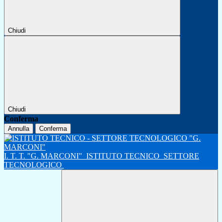
Chiudi
Chiudi
Conferma
Annulla
Conferma
I. T. T. "G. MARCONI"
ISTITUTO TECNICO
SETTORE
TECNOLOGICO