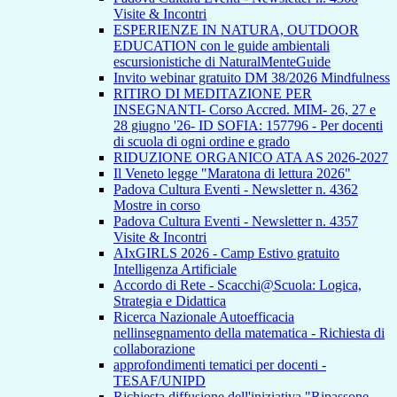
Visite & Incontri
ESPERIENZE IN NATURA, OUTDOOR
EDUCATION con le guide ambientali
escursionistiche di NaturalMenteGuide
Invito webinar gratuito DM 38/2026 Mindfulness
RITIRO DI MEDITAZIONE PER
INSEGNANTI- Corso Accred. MIM- 26, 27 e
28 giugno '26- ID SOFIA: 157796 - Per docenti
di scuola di ogni ordine e grado
RIDUZIONE ORGANICO ATA AS 2026-2027
Il Veneto legge "Maratona di lettura 2026"
Padova Cultura Eventi - Newsletter n. 4362
Mostre in corso
Padova Cultura Eventi - Newsletter n. 4357
Visite & Incontri
AIxGIRLS 2026 - Camp Estivo gratuito
Intelligenza Artificiale
Accordo di Rete - Scacchi@Scuola: Logica,
Strategia e Didattica
Ricerca Nazionale Autoefficacia
nellinsegnamento della matematica - Richiesta di
collaborazione
approfondimenti tematici per docenti -
TESAF/UNIPD
Richiesta diffusione dell'iniziativa "Ripassone