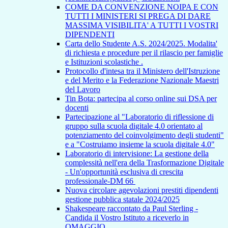
COME DA CONVENZIONE NOIPA E CON
TUTTI I MINISTERI SI PREGA DI DARE
MASSIMA VISIBILITA' A TUTTI I VOSTRI
DIPENDENTI
Carta dello Studente A.S. 2024/2025. Modalita'
di richiesta e procedure per il rilascio per famiglie
e Istituzioni scolastiche .
Protocollo d'intesa tra il Ministero dell'Istruzione
e del Merito e la Federazione Nazionale Maestri
del Lavoro
Tin Bota: partecipa al corso online sui DSA per
docenti
Partecipazione al "Laboratorio di riflessione di
gruppo sulla scuola digitale 4.0 orientato al
potenziamento del coinvolgimento degli studenti"
e a "Costruiamo insieme la scuola digitale 4.0"
Laboratorio di intervisione: La gestione della
complessità nell'era della Trasformazione Digitale
- Un'opportunità esclusiva di crescita
professionale-DM 66
Nuova circolare agevolazioni prestiti dipendenti
gestione pubblica statale 2024/2025
Shakespeare raccontato da Paul Sterling -
Candida il Vostro Istituto a riceverlo in
OMAGGIO