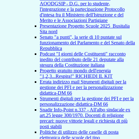
AOODGSIP - D.G. per lo studente,
l'integrazione e la partecipazione Protocollo
d'intesa fra il Ministero dell'Istruzione e del
Merito e le Associazioni Partigiane
Presentazione Progetto Scuole 2025_Busitalia
Sita nord
Senato "a punti", la serie di 10 puntate sul
funzionamento del Parlamento e del Senato della
Repubblica
Podcast "I giorni delle Costituenti" racconto
inedito del contributo delle 21 deputate alla
stesura della Costituzione italiana
Progetto gratuito mondo dell'energia
"1,2,3...Respira!" RICHIEDI IL KIT
Errata indirizzo mail Strumenti digitali per la
gestione dei PFI e per la personalizzazione
didattica-DM 66
Strumenti digitali per la gestione dei PFI e per la
personalizzazione didattica-DM 66
Snadir Info-Point n.337 - All'albo sindacale ex
art.25 legge 300/1970. Docenti di religione
precari: nuove vittorie legali e richiesta di più
posti stabili
Politiche di utilizzo delle caselle di posta
elettronica delle scuole del tipo