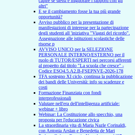
capire se stessi e migliorare i rapporti con gli
altri"
E se il cambiamento fosse la tua più grande
opportunità?
Avviso pubblico per la presentazione di
manifestazioni di interesse per la partecipazione
degli studenti all 'iniziativa "Viaggi del ricordo".
Assegnazione alle istituzioni scolastiche delle
risorse p
AVVISO UNICO per la SELEZIONE
PERSONALE INTERNO/ESTERNO per il
ruolo di TUTOR/ESPERTI nei percorsi afferenti
al progetto dal titolo "La scuola che cresce" -
Codice ESO4.5.A2.B-FSEPNVE-2026-178
TFA sostegno XI ciclo, continua la pubblicazione
dei bandi delle Università: info su scadenze e
costi
Formazione Finanziata con fondi
interprofessionali
Valutare nell'era dell'intelligenza artificiale:
webinar + libro
Webinar: La Costituzione allo specchio, una
proposta per l'educazione civica
La straordinaria vita di Maria Nazle Corinaldi,
con Antonia Arslan e Benedetta de Mari