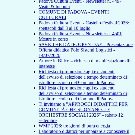
Padova Cultura Eventi - Newsletter n. 4497
Visite & Incontri
COMUNE DI PADOVA - EVENTI
CULTURALI
Padova Cultura Eventi - Castello Festival 2026:
spettacoli dall'8 al 10 luglio
Padova Cultura Eventi - Newsletter n. 4501
Mostre in corso
SAVE THE DATE: OPEN DAY - Presentazione
Offerta didattica Polo Sistemi Logistici -
14/07/2026
Amore in Bilico – richiesta di manifestazione di
interesse
Richiesta di promozione agli ex studenti
dell'avviso di selezione a tempo determinato di
istruttore tecnico del Comune di Padova
Richiesta di promozione agli ex studenti
dell'avviso di selezione a tempo determinato di
istruttore tecnico del Comune di Padova
Ti invitiamo a "APPROCCI DIDATTICI PER
COMUNITÀ CHE SUONANO. LE
ORCHESTRE SOCIALI 2026" - sabato 12
settembre
WMF 2026: tre giorni di pura energia
Laboratorio didattici per imparare a conoscere il