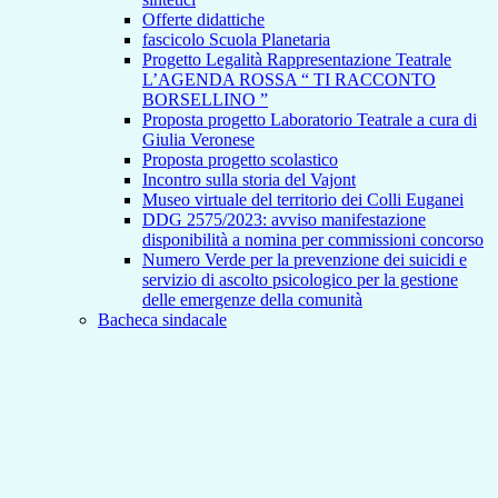
Offerte didattiche
fascicolo Scuola Planetaria
Progetto Legalità Rappresentazione Teatrale
L’AGENDA ROSSA “ TI RACCONTO
BORSELLINO ”
Proposta progetto Laboratorio Teatrale a cura di
Giulia Veronese
Proposta progetto scolastico
Incontro sulla storia del Vajont
Museo virtuale del territorio dei Colli Euganei
DDG 2575/2023: avviso manifestazione
disponibilità a nomina per commissioni concorso
Numero Verde per la prevenzione dei suicidi e
servizio di ascolto psicologico per la gestione
delle emergenze della comunità
Bacheca sindacale