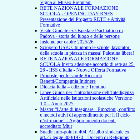
Vigna al Museo Eremitani
RETE NAZIONALE FORMAZIONE
SCUOLA - OPENING DAY RNFS
Presentazione del Progetto RETE e Attività
Formative
Visite Guidate ex Ospedale Psichiatrico di
Padova - storia del luogo e delle persone
Insieme per capire 2025/26
Sciopero USB: Chiudono le scuole, lavoratori
della scuola in piazza in massa! Palestina libera!
RETE NAZIONALE FORMAZIONE
SCUOLA Invito adesione accordo di rete as 25-
26 - IISS d'Italia - Nuova Offerta Formativa
Proposte per le scuole Riccardo
Benetti/Compagnia Initinere
Didacta Italia – edizione Trentino
Linee Guida per l’introduzione dell’Intelligenza
Artificiale nelle Istituzioni scolastiche Versione
1.0 – Anno 2025
Master “L’arte di insegnare - Emozioni, conflitto
e metodi attivi di apprendimento per il II ciclo
d’istruzione” - Aggiornamento docenti
accreditato Miur
Snadir Info-point n.404. All'albo sindacale ex
art.25 legge 300/1970 - Docenti di Religione: