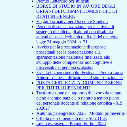
Premio Letterario per studenti
BORSE DI STUDIO IN FAVORE DEGLI
ORFANI DEI CRIMINI DOMESTICI E DI
REATI IN GENERE
Viaggi Formativi per Docenti e Studenti
Percorsi di specializzazione per le attivita di
sostegno didattico agli alunni con disabilita
attivati ai sensi degli articoli 6 e 7 del decreto-
legge 31 maggio 2024, n. 71
Avviso per la presentazione di proposte
progettuali per la partecipazione alla
sperimentazione nazionale finalizzata allo
sviluppo delle competenze non cognitive e
trasversali nei percorsi scolastici
Evento Cybercrime Film Festival - Premio Lucia
Abiuso- richiesta diffusione sul sito istituzionale.
POSTA CERTIFICATA: COMUNICAZIONE
PER TUTTI I DIPENDENTI
Trasformazione del rapporto di lavoro da tempo
pieno a tempo parziale o rientro a tempo pieno
del personale docente di religione cattolica - A.S.
202627
Autunno paleografico 2026 - Modulo primaverile
Offerta per i dipendenti delle SCUOLE
Invito esclusivo al Premio Furlini 2026