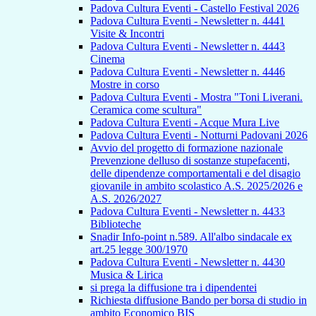
Padova Cultura Eventi - Castello Festival 2026
Padova Cultura Eventi - Newsletter n. 4441
Visite & Incontri
Padova Cultura Eventi - Newsletter n. 4443
Cinema
Padova Cultura Eventi - Newsletter n. 4446
Mostre in corso
Padova Cultura Eventi - Mostra "Toni Liverani.
Ceramica come scultura"
Padova Cultura Eventi - Acque Mura Live
Padova Cultura Eventi - Notturni Padovani 2026
Avvio del progetto di formazione nazionale
Prevenzione delluso di sostanze stupefacenti,
delle dipendenze comportamentali e del disagio
giovanile in ambito scolastico A.S. 2025/2026 e
A.S. 2026/2027
Padova Cultura Eventi - Newsletter n. 4433
Biblioteche
Snadir Info-point n.589. All'albo sindacale ex
art.25 legge 300/1970
Padova Cultura Eventi - Newsletter n. 4430
Musica & Lirica
si prega la diffusione tra i dipendentei
Richiesta diffusione Bando per borsa di studio in
ambito Economico BIS