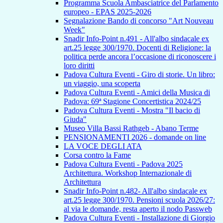
Programma Scuola Ambasciatrice del Parlamento
europeo - EPAS 2025-2026
Segnalazione Bando di concorso "Art Nouveau
Week"
Snadir Info-Point n.491 - All'albo sindacale ex
art.25 legge 300/1970. Docenti di Religione: la
politica perde ancora l’occasione di riconoscere i
loro diritti
Padova Cultura Eventi - Giro di storie. Un libro:
un viaggio, una scoperta
Padova Cultura Eventi - Amici della Musica di
Padova: 69ª Stagione Concertistica 2024/25
Padova Cultura Eventi - Mostra "Il bacio di
Giuda"
Museo Villa Bassi Rathgeb - Abano Terme
PENSIONAMENTI 2026 - domande on line
LA VOCE DEGLI ATA
Corsa contro la Fame
Padova Cultura Eventi - Padova 2025
Architettura. Workshop Internazionale di
Architettura
Snadir Info-Point n.482- All'albo sindacale ex
art.25 legge 300/1970. Pensioni scuola 2026/27:
al via le domande, resta aperto il nodo Passweb
Padova Cultura Eventi - Installazione di Giorgio