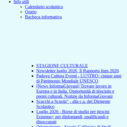
Info utili
Calendario scolastico
Orario
Bacheca informativa
STAGIONE CULTURALE
Newsletter luglio 2026_Il Rapporto Inps 2026
Padova Cultura Eventi - LU5TRO: cinque anni
di Patrimonio Mondiale UNESCO
[News InformaGiovani] Trovare lavoro in
Europa e in Italia. Opportunità di tirocinio e
premi culturali. Notizie da InformaGiovani
Scacchi a Scuola" - alla c.a. del Dirigente
Scolastico
Luglio 2026 - Borse di studio per tirocini
Erasmus+ per diplomandi, qualificandi e
disoccupati
Orientamento - Scuola Galileiana di Studi