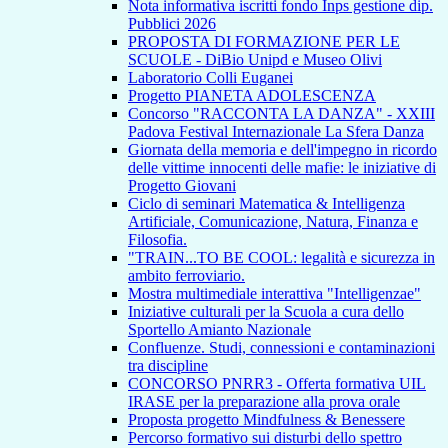
Nota informativa iscritti fondo Inps gestione dip.
Pubblici 2026
PROPOSTA DI FORMAZIONE PER LE
SCUOLE - DiBio Unipd e Museo Olivi
Laboratorio Colli Euganei
Progetto PIANETA ADOLESCENZA
Concorso "RACCONTA LA DANZA" - XXIII
Padova Festival Internazionale La Sfera Danza
Giornata della memoria e dell'impegno in ricordo
delle vittime innocenti delle mafie: le iniziative di
Progetto Giovani
Ciclo di seminari Matematica & Intelligenza
Artificiale, Comunicazione, Natura, Finanza e
Filosofia.
"TRAIN...TO BE COOL: legalità e sicurezza in
ambito ferroviario.
Mostra multimediale interattiva "Intelligenzae"
Iniziative culturali per la Scuola a cura dello
Sportello Amianto Nazionale
Confluenze. Studi, connessioni e contaminazioni
tra discipline
CONCORSO PNRR3 - Offerta formativa UIL
IRASE per la preparazione alla prova orale
Proposta progetto Mindfulness & Benessere
Percorso formativo sui disturbi dello spettro