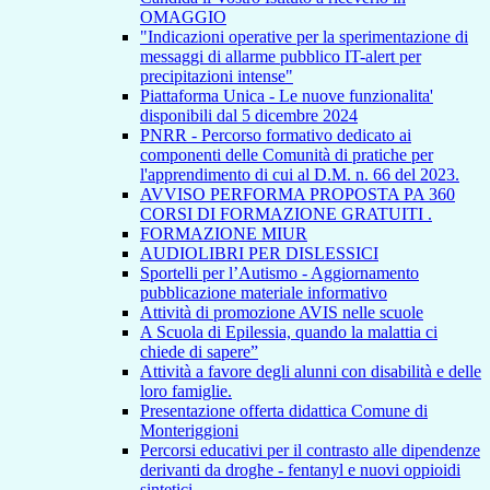
OMAGGIO
"Indicazioni operative per la sperimentazione di
messaggi di allarme pubblico IT-alert per
precipitazioni intense"
Piattaforma Unica - Le nuove funzionalita'
disponibili dal 5 dicembre 2024
PNRR - Percorso formativo dedicato ai
componenti delle Comunità di pratiche per
l'apprendimento di cui al D.M. n. 66 del 2023.
AVVISO PERFORMA PROPOSTA PA 360
CORSI DI FORMAZIONE GRATUITI .
FORMAZIONE MIUR
AUDIOLIBRI PER DISLESSICI
Sportelli per l’Autismo - Aggiornamento
pubblicazione materiale informativo
Attività di promozione AVIS nelle scuole
A Scuola di Epilessia, quando la malattia ci
chiede di sapere”
Attività a favore degli alunni con disabilità e delle
loro famiglie.
Presentazione offerta didattica Comune di
Monteriggioni
Percorsi educativi per il contrasto alle dipendenze
derivanti da droghe - fentanyl e nuovi oppioidi
sintetici