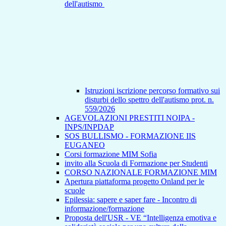
dell'autismo
Istruzioni iscrizione percorso formativo sui
disturbi dello spettro dell'autismo prot. n.
559/2026
AGEVOLAZIONI PRESTITI NOIPA -
INPS/INPDAP
SOS BULLISMO - FORMAZIONE IIS
EUGANEO
Corsi formazione MIM Sofia
invito alla Scuola di Formazione per Studenti
CORSO NAZIONALE FORMAZIONE MIM
Apertura piattaforma progetto Onland per le
scuole
Epilessia: sapere e saper fare - Incontro di
informazione/formazione
Proposta dell'USR - VE “Intelligenza emotiva e