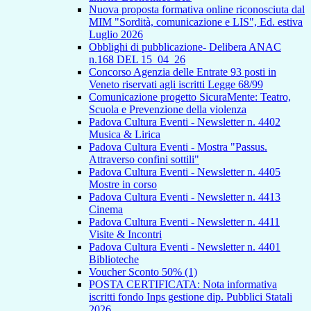
Nuova proposta formativa online riconosciuta dal
MIM "Sordità, comunicazione e LIS", Ed. estiva
Luglio 2026
Obblighi di pubblicazione- Delibera ANAC
n.168 DEL 15_04_26
Concorso Agenzia delle Entrate 93 posti in
Veneto riservati agli iscritti Legge 68/99
Comunicazione progetto SicuraMente: Teatro,
Scuola e Prevenzione della violenza
Padova Cultura Eventi - Newsletter n. 4402
Musica & Lirica
Padova Cultura Eventi - Mostra "Passus.
Attraverso confini sottili"
Padova Cultura Eventi - Newsletter n. 4405
Mostre in corso
Padova Cultura Eventi - Newsletter n. 4413
Cinema
Padova Cultura Eventi - Newsletter n. 4411
Visite & Incontri
Padova Cultura Eventi - Newsletter n. 4401
Biblioteche
Voucher Sconto 50% (1)
POSTA CERTIFICATA: Nota informativa
iscritti fondo Inps gestione dip. Pubblici Statali
2026