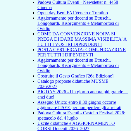
Padova Cultura Eventi - Newsletter n. 4458
Cinema
Open day Beni FAI Veneto e Trentino
Aggiornamento per docenti su Etruschi,
Longobardi, Risorgimento e Metamorfosi di
Ovidio
COME DA CONVENZIONE NOIPA SI
PREGA DI DARE MASSIMA VISIBILITA' A
TUTTI I VOSTRI DIPENDENTI
POSTA CERTIFICATA: COMUNICAZIONE
PER TUTTI I DIPENDENTI
Aggiornamento per docenti su Etruschi,
Longobardi, Risorgimento e Metamorfosi di
Ovidio
Costruire il Gesto Grafico [26a Edizione]
Catalogo proposte didattiche MUSME
2026/2027
BIGDAY 2026 - Un giorno ancora più grande…
anzi due!
Assegno Unico: entro il 30 giugno occorre
aggiornare l'ISEE per non perdere gli arretrati
Padova Cultura Eventi - Castello Festival 2026:
spettacolo del 4 luglio
Uscite didattiche e AGGIORNAMENTO
CORSI Docenti 2026_2027