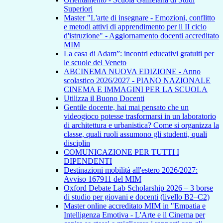
Superiori
Master "L'arte di insegnare - Emozioni, conflitto
e metodi attivi di apprendimento per il II ciclo
d'istruzione" - Aggiornamento docenti accreditato
MIM
La casa di Adam”: incontri educativi gratuiti per
le scuole del Veneto
ABCINEMA NUOVA EDIZIONE - Anno
scolastico 2026/2027 - PIANO NAZIONALE
CINEMA E IMMAGINI PER LA SCUOLA
Utilizza il Buono Docenti
Gentile docente, hai mai pensato che un
videogioco potesse trasformarsi in un laboratorio
di architettura e urbanistica? Come si organizza la
classe, quali ruoli assumono gli studenti, quali
disciplin
COMUNICAZIONE PER TUTTI I
DIPENDENTI
Destinazioni mobilità all'estero 2026/2027:
Avviso 167911 del MIM
Oxford Debate Lab Scholarship 2026 – 3 borse
di studio per giovani e docenti (livello B2–C2)
Master online accreditato MIM in "Empatia e
Intelligenza Emotiva - L'Arte e il Cinema per