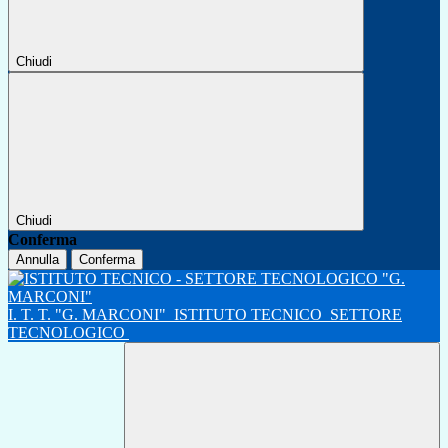
Chiudi
Chiudi
Conferma
Annulla
Conferma
I. T. T. "G. MARCONI"
ISTITUTO TECNICO
SETTORE
TECNOLOGICO