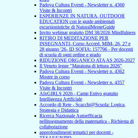
Padova Cultura Eventi - Newsletter n. 4360
Visite & Incontri
ESPERIENZE IN NATURA, OUTDOOR
EDUCATION con le guide ambientali
escursionistiche di NaturalMenteGuide
Invito webinar gratuito DM 38/2026 Mindfulness
RITIRO DI MEDITAZIONE PER
INSEGNANTI- Corso Accred. MIM- 26, 27 e
28 giugno '26- ID SOFIA: 157796 - Per docenti
di scuola di ogni ordine e grado
RIDUZIONE ORGANICO ATA AS 2026-2027
Il Veneto legge "Maratona di lettura 2026"
Padova Cultura Eventi - Newsletter n. 4362
Mostre in corso
Padova Cultura Eventi - Newsletter n. 4357
Visite & Incontri
AIxGIRLS 2026 - Camp Estivo gratuito
Intelligenza Artificiale
Accordo di Rete - Scacchi@Scuola: Logica,
Strategia e Didattica
Ricerca Nazionale Autoefficacia
nellinsegnamento della matematica - Richiesta di
collaborazione
approfondimenti tematici per docenti -
TESAF/UNIPD