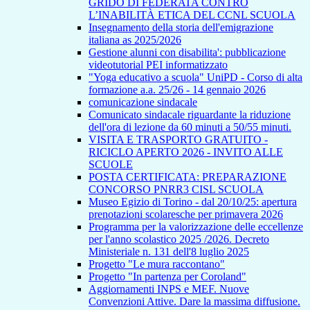
GRIDO DI FEDERATA CONTRO
L’INABILITÀ ETICA DEL CCNL SCUOLA
Insegnamento della storia dell'emigrazione
italiana as 2025/2026
Gestione alunni con disabilita': pubblicazione
videotutorial PEI informatizzato
"Yoga educativo a scuola" UniPD - Corso di alta
formazione a.a. 25/26 - 14 gennaio 2026
comunicazione sindacale
Comunicato sindacale riguardante la riduzione
dell'ora di lezione da 60 minuti a 50/55 minuti.
VISITA E TRASPORTO GRATUITO -
RICICLO APERTO 2026 - INVITO ALLE
SCUOLE
POSTA CERTIFICATA: PREPARAZIONE
CONCORSO PNRR3 CISL SCUOLA
Museo Egizio di Torino - dal 20/10/25: apertura
prenotazioni scolaresche per primavera 2026
Programma per la valorizzazione delle eccellenze
per l'anno scolastico 2025 /2026. Decreto
Ministeriale n. 131 dell'8 luglio 2025
Progetto "Le mura raccontano"
Progetto "In partenza per Coroland"
Aggiornamenti INPS e MEF. Nuove
Convenzioni Attive. Dare la massima diffusione.