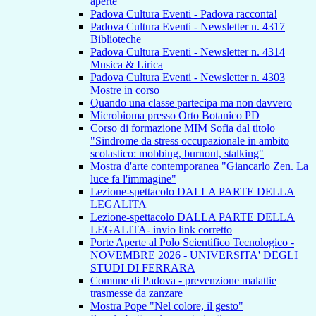
aperte
Padova Cultura Eventi - Padova racconta!
Padova Cultura Eventi - Newsletter n. 4317
Biblioteche
Padova Cultura Eventi - Newsletter n. 4314
Musica & Lirica
Padova Cultura Eventi - Newsletter n. 4303
Mostre in corso
Quando una classe partecipa ma non davvero
Microbioma presso Orto Botanico PD
Corso di formazione MIM Sofia dal titolo
"Sindrome da stress occupazionale in ambito
scolastico: mobbing, burnout, stalking"
Mostra d'arte contemporanea "Giancarlo Zen. La
luce fa l'immagine"
Lezione-spettacolo DALLA PARTE DELLA
LEGALITA
Lezione-spettacolo DALLA PARTE DELLA
LEGALITA- invio link corretto
Porte Aperte al Polo Scientifico Tecnologico -
NOVEMBRE 2026 - UNIVERSITA' DEGLI
STUDI DI FERRARA
Comune di Padova - prevenzione malattie
trasmesse da zanzare
Mostra Pope "Nel colore, il gesto"