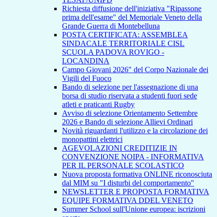
Richiesta diffusione dell'iniziativa "Ripassone
prima dell'esame" del Memoriale Veneto della
Grande Guerra di Montebelluna
POSTA CERTIFICATA: ASSEMBLEA
SINDACALE TERRITORIALE CISL
SCUOLA PADOVA ROVIGO -
LOCANDINA
Campo Giovani 2026" del Corpo Nazionale dei
Vigili del Fuoco
Bando di selezione per l'assegnazione di una
borsa di studio riservata a studenti fuori sede
atleti e praticanti Rugby
Avviso di selezione Orientamento Settembre
2026 e Bando di selezione Allievi Ordinari
Novità riguardanti l'utilizzo e la circolazione dei
monopattini elettrici
AGEVOLAZIONI CREDITIZIE IN
CONVENZIONE NOIPA - INFORMATIVA
PER IL PERSONALE SCOLASTICO
Nuova proposta formativa ONLINE riconosciuta
dal MIM su "I disturbi del comportamento"
NEWSLETTER E PROPOSTA FORMATIVA
EQUIPE FORMATIVA DDEL VENETO
Summer School sull'Unione europea: iscrizioni