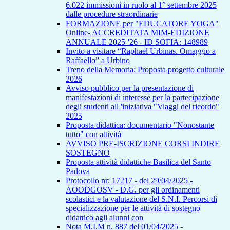
6.022 immissioni in ruolo al 1° settembre 2025
dalle procedure straordinarie
FORMAZIONE per "EDUCATORE YOGA"
Online- ACCREDITATA MIM-EDIZIONE
ANNUALE 2025-'26 - ID SOFIA: 148989
Invito a visitare “Raphael Urbinas. Omaggio a
Raffaello” a Urbino
Treno della Memoria: Proposta progetto culturale
2026
Avviso pubblico per la presentazione di
manifestazioni di interesse per la partecipazione
degli studenti all 'iniziativa "Viaggi del ricordo"
2025
Proposta didattica: documentario "Nonostante
tutto" con attività
AVVISO PRE-ISCRIZIONE CORSI INDIRE
SOSTEGNO
Proposta attività didattiche Basilica del Santo
Padova
Protocollo nr: 17217 - del 29/04/2025 -
AOODGOSV - D.G. per gli ordinamenti
scolastici e la valutazione del S.N.I. Percorsi di
specializzazione per le attività di sostegno
didattico agli alunni con
Nota M.I.M n. 887 del 01/04/2025 -