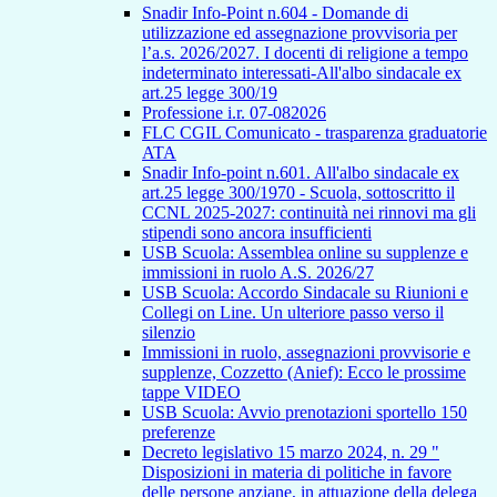
Snadir Info-Point n.604 - Domande di
utilizzazione ed assegnazione provvisoria per
l’a.s. 2026/2027. I docenti di religione a tempo
indeterminato interessati-All'albo sindacale ex
art.25 legge 300/19
Professione i.r. 07-082026
FLC CGIL Comunicato - trasparenza graduatorie
ATA
Snadir Info-point n.601. All'albo sindacale ex
art.25 legge 300/1970 - Scuola, sottoscritto il
CCNL 2025-2027: continuità nei rinnovi ma gli
stipendi sono ancora insufficienti
USB Scuola: Assemblea online su supplenze e
immissioni in ruolo A.S. 2026/27
USB Scuola: Accordo Sindacale su Riunioni e
Collegi on Line. Un ulteriore passo verso il
silenzio
Immissioni in ruolo, assegnazioni provvisorie e
supplenze, Cozzetto (Anief): Ecco le prossime
tappe VIDEO
USB Scuola: Avvio prenotazioni sportello 150
preferenze
Decreto legislativo 15 marzo 2024, n. 29 "
Disposizioni in materia di politiche in favore
delle persone anziane, in attuazione della delega