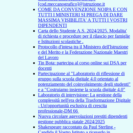
[cod.meccanografico]@istruzione.it
COME DA CONVENZIONE NOIPA E CON
TUTTI I MINISTERI SI PREGA DI DARE
MASSIMA VISIBILITA' A TUTTI I VOSTRI
DIPENDENTI
Carta dello Studente A.S. 2024/2025. Modalita'
di richiesta e procedure per il rilascio per famiglie
e Istituzioni scolastiche .
Protocollo d'intesa tra il Ministero dell'Istruzione
e del Merito e la Federazione Nazionale Maestri
del Lavoro
Tin Bota: partecipa al corso online sui DSA per
docenti
Partecipazione al "Laboratorio di riflessione di
gruppo sulla scuola digitale 4.0 orientato al
potenziamento del coinvolgimento degli studenti"
e a "Costruiamo insieme la scuola digitale 4.0"
Laboratorio di intervisione: La gestione della
complessità nell'era della Trasformazione Digitale
- Un'opportunità esclusiva di crescita
professionale-DM 66
Nuova circolare agevolazioni prestiti dipendenti
gestione pubblica statale 2024/2025
Shakespeare raccontato da Paul Sterling -
Candida il Vostro Istituto a riceverlo in