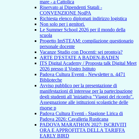
mare - a Cattolica
Riservato ai Dipendenti Statali -
CONVENZIONE NoiPA
Richiesta elenco diplomati indirizzo logistica
Non solo per i genitori.
Le Summer School 2026 per il mondo della
scuola
Progetto ImSTEAM: compilazione questionario
personale docente
Vacanze Studio con Docenti: sei pronto/a?
ARTE D'ESTATE A BADEN-BADEN
ITS Digital Academy / Proposta talk Digital Meet
2026 presso il Vostro Istituto
Padova Cultura Eventi - Newsletter n. 4471
Biblioteche
Avviso pubblico per la presentazione di
manifestazioni di interesse per la partecipazione
degli studenti all 'iniziativa "Viaggi del ricordo".
Assegnazione alle istituzioni scolastiche delle
risorse p
Padova Cultura Eventi - Stagione Lirica di
Padova 2026: Cavalleria Rusticana
PADOVA MARATHON 2027: ISCRIVITI
ORA E APPROFITTA DELLA TARIFFA
EARLY BIRD