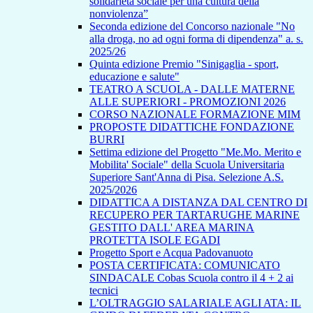
solidarietà sociale per una cultura della
nonviolenza”
Seconda edizione del Concorso nazionale "No
alla droga, no ad ogni forma di dipendenza" a. s.
2025/26
Quinta edizione Premio "Sinigaglia - sport,
educazione e salute"
TEATRO A SCUOLA - DALLE MATERNE
ALLE SUPERIORI - PROMOZIONI 2026
CORSO NAZIONALE FORMAZIONE MIM
PROPOSTE DIDATTICHE FONDAZIONE
BURRI
Settima edizione del Progetto "Me.Mo. Merito e
Mobilita' Sociale" della Scuola Universitaria
Superiore Sant'Anna di Pisa. Selezione A.S.
2025/2026
DIDATTICA A DISTANZA DAL CENTRO DI
RECUPERO PER TARTARUGHE MARINE
GESTITO DALL' AREA MARINA
PROTETTA ISOLE EGADI
Progetto Sport e Acqua Padovanuoto
POSTA CERTIFICATA: COMUNICATO
SINDACALE Cobas Scuola contro il 4 + 2 ai
tecnici
L’OLTRAGGIO SALARIALE AGLI ATA: IL