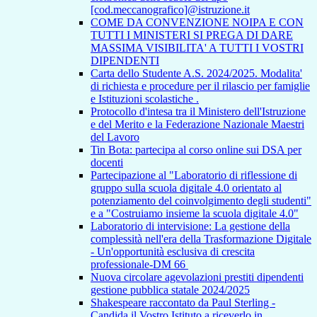
[cod.meccanografico]@istruzione.it
COME DA CONVENZIONE NOIPA E CON
TUTTI I MINISTERI SI PREGA DI DARE
MASSIMA VISIBILITA' A TUTTI I VOSTRI
DIPENDENTI
Carta dello Studente A.S. 2024/2025. Modalita'
di richiesta e procedure per il rilascio per famiglie
e Istituzioni scolastiche .
Protocollo d'intesa tra il Ministero dell'Istruzione
e del Merito e la Federazione Nazionale Maestri
del Lavoro
Tin Bota: partecipa al corso online sui DSA per
docenti
Partecipazione al "Laboratorio di riflessione di
gruppo sulla scuola digitale 4.0 orientato al
potenziamento del coinvolgimento degli studenti"
e a "Costruiamo insieme la scuola digitale 4.0"
Laboratorio di intervisione: La gestione della
complessità nell'era della Trasformazione Digitale
- Un'opportunità esclusiva di crescita
professionale-DM 66
Nuova circolare agevolazioni prestiti dipendenti
gestione pubblica statale 2024/2025
Shakespeare raccontato da Paul Sterling -
Candida il Vostro Istituto a riceverlo in