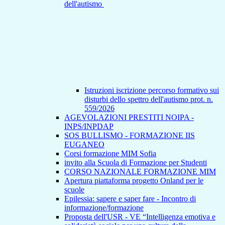
dell'autismo
Istruzioni iscrizione percorso formativo sui
disturbi dello spettro dell'autismo prot. n.
559/2026
AGEVOLAZIONI PRESTITI NOIPA -
INPS/INPDAP
SOS BULLISMO - FORMAZIONE IIS
EUGANEO
Corsi formazione MIM Sofia
invito alla Scuola di Formazione per Studenti
CORSO NAZIONALE FORMAZIONE MIM
Apertura piattaforma progetto Onland per le
scuole
Epilessia: sapere e saper fare - Incontro di
informazione/formazione
Proposta dell'USR - VE “Intelligenza emotiva e