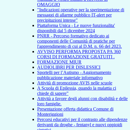
OMAGGIO
"Indicazioni operative per la sperimentazione di
messaggi di allarme pubblico IT-alert per
precipitazioni intense"
Piattaforma Unica - Le nuove funzionalita'
disponibili dal 5 dicembre 2024
PNRR - Percorso formativo dedicato ai
componenti delle Comunità di pratiche per
l'apprendimento di cui al D.M. n. 66 del 2023.
AVVISO PERFORMA PROPOSTA PA 360
CORSI DI FORMAZIONE GRATUITI .
FORMAZIONE MIUR
AUDIOLIBRI PER DISLESSICI
Sportelli per l’Autismo - Aggiornamento
pubblicazione materiale informativo
Attività di promozione AVIS nelle scuole
A Scuola di Epilessia, quando la malattia ci
chiede di sapere”
Attività a favore degli alunni con disabilità e delle
loro famiglie.
Presentazione offerta didattica Comune di
Monteriggioni
Percorsi educativi per il contrasto alle dipendenze
derivanti da droghe - fentanyl e nuovi oppioidi
sintetici