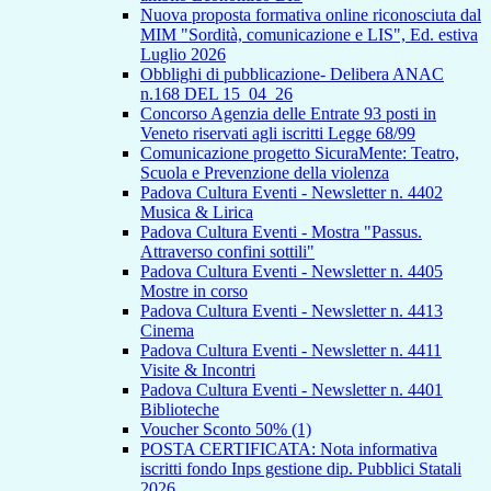
Nuova proposta formativa online riconosciuta dal
MIM "Sordità, comunicazione e LIS", Ed. estiva
Luglio 2026
Obblighi di pubblicazione- Delibera ANAC
n.168 DEL 15_04_26
Concorso Agenzia delle Entrate 93 posti in
Veneto riservati agli iscritti Legge 68/99
Comunicazione progetto SicuraMente: Teatro,
Scuola e Prevenzione della violenza
Padova Cultura Eventi - Newsletter n. 4402
Musica & Lirica
Padova Cultura Eventi - Mostra "Passus.
Attraverso confini sottili"
Padova Cultura Eventi - Newsletter n. 4405
Mostre in corso
Padova Cultura Eventi - Newsletter n. 4413
Cinema
Padova Cultura Eventi - Newsletter n. 4411
Visite & Incontri
Padova Cultura Eventi - Newsletter n. 4401
Biblioteche
Voucher Sconto 50% (1)
POSTA CERTIFICATA: Nota informativa
iscritti fondo Inps gestione dip. Pubblici Statali
2026