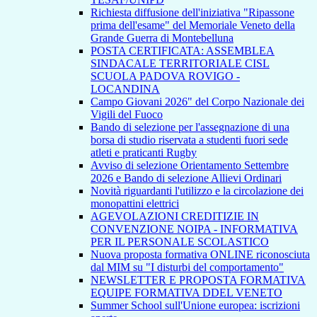
Richiesta diffusione dell'iniziativa "Ripassone
prima dell'esame" del Memoriale Veneto della
Grande Guerra di Montebelluna
POSTA CERTIFICATA: ASSEMBLEA
SINDACALE TERRITORIALE CISL
SCUOLA PADOVA ROVIGO -
LOCANDINA
Campo Giovani 2026" del Corpo Nazionale dei
Vigili del Fuoco
Bando di selezione per l'assegnazione di una
borsa di studio riservata a studenti fuori sede
atleti e praticanti Rugby
Avviso di selezione Orientamento Settembre
2026 e Bando di selezione Allievi Ordinari
Novità riguardanti l'utilizzo e la circolazione dei
monopattini elettrici
AGEVOLAZIONI CREDITIZIE IN
CONVENZIONE NOIPA - INFORMATIVA
PER IL PERSONALE SCOLASTICO
Nuova proposta formativa ONLINE riconosciuta
dal MIM su "I disturbi del comportamento"
NEWSLETTER E PROPOSTA FORMATIVA
EQUIPE FORMATIVA DDEL VENETO
Summer School sull'Unione europea: iscrizioni