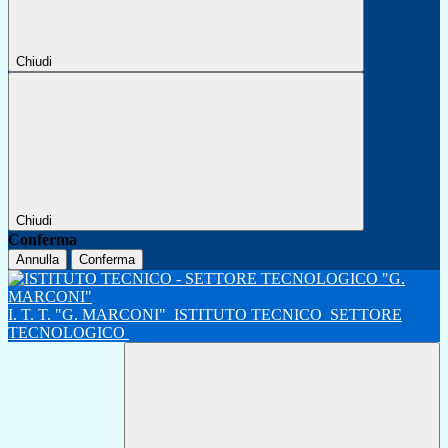
Chiudi
Chiudi
Conferma
Annulla
Conferma
I. T. T. "G. MARCONI"
ISTITUTO TECNICO
SETTORE
TECNOLOGICO