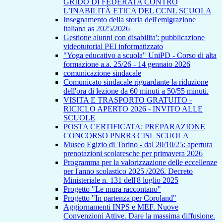
GRIDO DI FEDERATA CONTRO
L’INABILITÀ ETICA DEL CCNL SCUOLA
Insegnamento della storia dell'emigrazione
italiana as 2025/2026
Gestione alunni con disabilita': pubblicazione
videotutorial PEI informatizzato
"Yoga educativo a scuola" UniPD - Corso di alta
formazione a.a. 25/26 - 14 gennaio 2026
comunicazione sindacale
Comunicato sindacale riguardante la riduzione
dell'ora di lezione da 60 minuti a 50/55 minuti.
VISITA E TRASPORTO GRATUITO -
RICICLO APERTO 2026 - INVITO ALLE
SCUOLE
POSTA CERTIFICATA: PREPARAZIONE
CONCORSO PNRR3 CISL SCUOLA
Museo Egizio di Torino - dal 20/10/25: apertura
prenotazioni scolaresche per primavera 2026
Programma per la valorizzazione delle eccellenze
per l'anno scolastico 2025 /2026. Decreto
Ministeriale n. 131 dell'8 luglio 2025
Progetto "Le mura raccontano"
Progetto "In partenza per Coroland"
Aggiornamenti INPS e MEF. Nuove
Convenzioni Attive. Dare la massima diffusione.