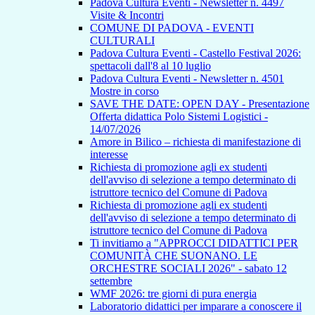
Padova Cultura Eventi - Newsletter n. 4497
Visite & Incontri
COMUNE DI PADOVA - EVENTI
CULTURALI
Padova Cultura Eventi - Castello Festival 2026:
spettacoli dall'8 al 10 luglio
Padova Cultura Eventi - Newsletter n. 4501
Mostre in corso
SAVE THE DATE: OPEN DAY - Presentazione
Offerta didattica Polo Sistemi Logistici -
14/07/2026
Amore in Bilico – richiesta di manifestazione di
interesse
Richiesta di promozione agli ex studenti
dell'avviso di selezione a tempo determinato di
istruttore tecnico del Comune di Padova
Richiesta di promozione agli ex studenti
dell'avviso di selezione a tempo determinato di
istruttore tecnico del Comune di Padova
Ti invitiamo a "APPROCCI DIDATTICI PER
COMUNITÀ CHE SUONANO. LE
ORCHESTRE SOCIALI 2026" - sabato 12
settembre
WMF 2026: tre giorni di pura energia
Laboratorio didattici per imparare a conoscere il