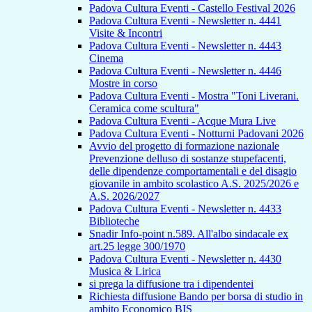
Padova Cultura Eventi - Castello Festival 2026
Padova Cultura Eventi - Newsletter n. 4441
Visite & Incontri
Padova Cultura Eventi - Newsletter n. 4443
Cinema
Padova Cultura Eventi - Newsletter n. 4446
Mostre in corso
Padova Cultura Eventi - Mostra "Toni Liverani.
Ceramica come scultura"
Padova Cultura Eventi - Acque Mura Live
Padova Cultura Eventi - Notturni Padovani 2026
Avvio del progetto di formazione nazionale
Prevenzione delluso di sostanze stupefacenti,
delle dipendenze comportamentali e del disagio
giovanile in ambito scolastico A.S. 2025/2026 e
A.S. 2026/2027
Padova Cultura Eventi - Newsletter n. 4433
Biblioteche
Snadir Info-point n.589. All'albo sindacale ex
art.25 legge 300/1970
Padova Cultura Eventi - Newsletter n. 4430
Musica & Lirica
si prega la diffusione tra i dipendentei
Richiesta diffusione Bando per borsa di studio in
ambito Economico BIS