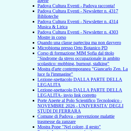
aperte
Padova Cultura Eventi - Padova racconta!
Padova Cultura Eventi - Newsletter n. 4317
Biblioteche
Padova Cultura Eventi - Newsletter n. 4314
Musica & Lirica
Padova Cultura Eventi - Newsletter n. 4303
Mostre in corso
Quando una classe partecipa ma non davvero
Microbioma presso Orto Botanico PD
Corso di formazione MIM Sofia dal titolo
"Sindrome da stress occupazionale in ambito
scolastico: mobbing, burnout, stalking"
Mostra d'arte contemporanea "Giancarlo Zen. La
luce fa l'immagine"
Lezione-spettacolo DALLA PARTE DELLA
LEGALITA
Lezione-spettacolo DALLA PARTE DELLA
LEGALITA- invio link corretto
Porte Aperte al Polo Scientifico Tecnologico -
NOVEMBRE 2026 - UNIVERSITA' DEGLI
STUDI DI FERRARA
Comune di Padova - prevenzione malattie
trasmesse da zanzare
Mostra Pope "Nel colore, il gesto"