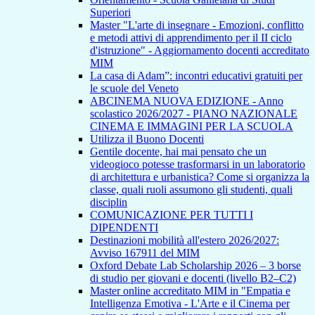
Superiori
Master "L'arte di insegnare - Emozioni, conflitto
e metodi attivi di apprendimento per il II ciclo
d'istruzione" - Aggiornamento docenti accreditato
MIM
La casa di Adam”: incontri educativi gratuiti per
le scuole del Veneto
ABCINEMA NUOVA EDIZIONE - Anno
scolastico 2026/2027 - PIANO NAZIONALE
CINEMA E IMMAGINI PER LA SCUOLA
Utilizza il Buono Docenti
Gentile docente, hai mai pensato che un
videogioco potesse trasformarsi in un laboratorio
di architettura e urbanistica? Come si organizza la
classe, quali ruoli assumono gli studenti, quali
disciplin
COMUNICAZIONE PER TUTTI I
DIPENDENTI
Destinazioni mobilità all'estero 2026/2027:
Avviso 167911 del MIM
Oxford Debate Lab Scholarship 2026 – 3 borse
di studio per giovani e docenti (livello B2–C2)
Master online accreditato MIM in "Empatia e
Intelligenza Emotiva - L'Arte e il Cinema per