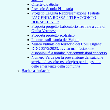
Offerte didattiche
fascicolo Scuola Planetaria
Progetto Legalità Rappresentazione Teatrale
L’AGENDA ROSSA “ TI RACCONTO
BORSELLINO ”
Proposta progetto Laboratorio Teatrale a cura di
Giulia Veronese
Proposta progetto scolastico
Incontro sulla storia del Vajont
Museo virtuale del territorio dei Colli Euganei
DDG 2575/2023: avviso manifestazione
disponibilità a nomina per commissioni concorso
Numero Verde per la prevenzione dei suicidi e
servizio di ascolto psicologico per la gestione
delle emergenze della comunità
Bacheca sindacale