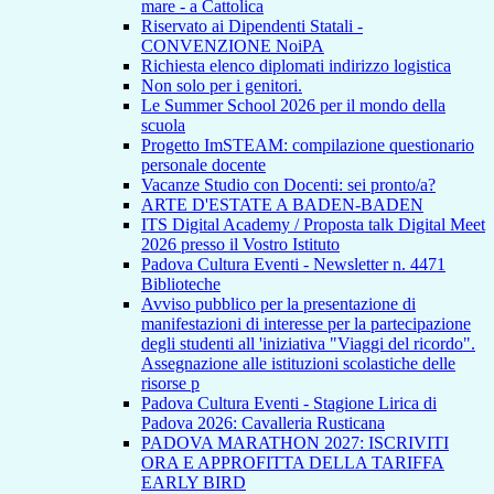
mare - a Cattolica
Riservato ai Dipendenti Statali -
CONVENZIONE NoiPA
Richiesta elenco diplomati indirizzo logistica
Non solo per i genitori.
Le Summer School 2026 per il mondo della
scuola
Progetto ImSTEAM: compilazione questionario
personale docente
Vacanze Studio con Docenti: sei pronto/a?
ARTE D'ESTATE A BADEN-BADEN
ITS Digital Academy / Proposta talk Digital Meet
2026 presso il Vostro Istituto
Padova Cultura Eventi - Newsletter n. 4471
Biblioteche
Avviso pubblico per la presentazione di
manifestazioni di interesse per la partecipazione
degli studenti all 'iniziativa "Viaggi del ricordo".
Assegnazione alle istituzioni scolastiche delle
risorse p
Padova Cultura Eventi - Stagione Lirica di
Padova 2026: Cavalleria Rusticana
PADOVA MARATHON 2027: ISCRIVITI
ORA E APPROFITTA DELLA TARIFFA
EARLY BIRD