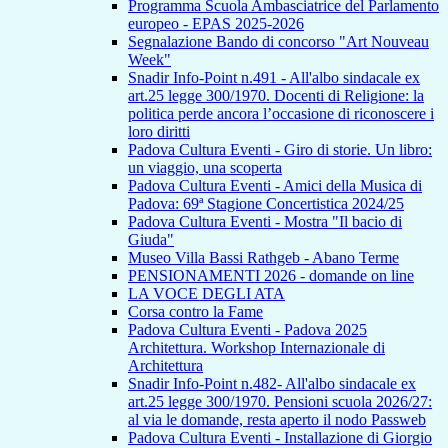
Programma Scuola Ambasciatrice del Parlamento
europeo - EPAS 2025-2026
Segnalazione Bando di concorso "Art Nouveau
Week"
Snadir Info-Point n.491 - All'albo sindacale ex
art.25 legge 300/1970. Docenti di Religione: la
politica perde ancora l’occasione di riconoscere i
loro diritti
Padova Cultura Eventi - Giro di storie. Un libro:
un viaggio, una scoperta
Padova Cultura Eventi - Amici della Musica di
Padova: 69ª Stagione Concertistica 2024/25
Padova Cultura Eventi - Mostra "Il bacio di
Giuda"
Museo Villa Bassi Rathgeb - Abano Terme
PENSIONAMENTI 2026 - domande on line
LA VOCE DEGLI ATA
Corsa contro la Fame
Padova Cultura Eventi - Padova 2025
Architettura. Workshop Internazionale di
Architettura
Snadir Info-Point n.482- All'albo sindacale ex
art.25 legge 300/1970. Pensioni scuola 2026/27:
al via le domande, resta aperto il nodo Passweb
Padova Cultura Eventi - Installazione di Giorgio