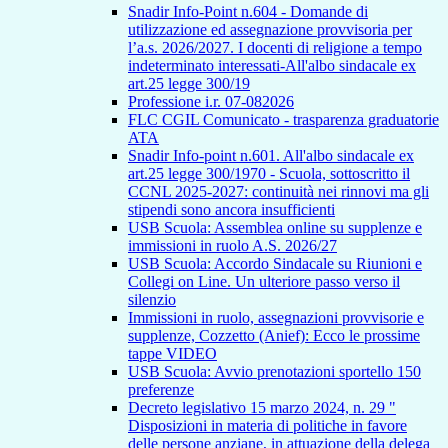
Snadir Info-Point n.604 - Domande di
utilizzazione ed assegnazione provvisoria per
l’a.s. 2026/2027. I docenti di religione a tempo
indeterminato interessati-All'albo sindacale ex
art.25 legge 300/19
Professione i.r. 07-082026
FLC CGIL Comunicato - trasparenza graduatorie
ATA
Snadir Info-point n.601. All'albo sindacale ex
art.25 legge 300/1970 - Scuola, sottoscritto il
CCNL 2025-2027: continuità nei rinnovi ma gli
stipendi sono ancora insufficienti
USB Scuola: Assemblea online su supplenze e
immissioni in ruolo A.S. 2026/27
USB Scuola: Accordo Sindacale su Riunioni e
Collegi on Line. Un ulteriore passo verso il
silenzio
Immissioni in ruolo, assegnazioni provvisorie e
supplenze, Cozzetto (Anief): Ecco le prossime
tappe VIDEO
USB Scuola: Avvio prenotazioni sportello 150
preferenze
Decreto legislativo 15 marzo 2024, n. 29 "
Disposizioni in materia di politiche in favore
delle persone anziane, in attuazione della delega