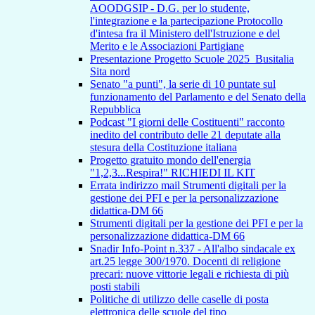
AOODGSIP - D.G. per lo studente,
l'integrazione e la partecipazione Protocollo
d'intesa fra il Ministero dell'Istruzione e del
Merito e le Associazioni Partigiane
Presentazione Progetto Scuole 2025_Busitalia
Sita nord
Senato "a punti", la serie di 10 puntate sul
funzionamento del Parlamento e del Senato della
Repubblica
Podcast "I giorni delle Costituenti" racconto
inedito del contributo delle 21 deputate alla
stesura della Costituzione italiana
Progetto gratuito mondo dell'energia
"1,2,3...Respira!" RICHIEDI IL KIT
Errata indirizzo mail Strumenti digitali per la
gestione dei PFI e per la personalizzazione
didattica-DM 66
Strumenti digitali per la gestione dei PFI e per la
personalizzazione didattica-DM 66
Snadir Info-Point n.337 - All'albo sindacale ex
art.25 legge 300/1970. Docenti di religione
precari: nuove vittorie legali e richiesta di più
posti stabili
Politiche di utilizzo delle caselle di posta
elettronica delle scuole del tipo