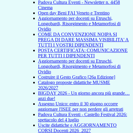
Padova Cultura Eventi - Newsletter n. 4458
Cinema
Open day Beni FAI Veneto e Trentino
Aggiornamento per docenti su Etruschi,
Longobardi, Risorgimento e Metamorfosi di
Ovidio
COME DA CONVENZIONE NOIPA SI
PREGA DI DARE MASSIMA VISIBILITA' A
TUTTI I VOSTRI DIPENDENTI
POSTA CERTIFICATA: COMUNICAZIONE
PER TUTTI I DIPENDENTI
Aggiornamento per docenti su Etruschi,
Longobardi, Risorgimento e Metamorfosi di
Ovidio
Costruire il Gesto Grafico [26a Edizione]
Catalogo proposte didattiche MUSME
2026/2027
BIGDAY 2026 - Un giorno ancora più grande…
anzi due!
Assegno Unico: entro il 30 giugno occorre
aggiornare l'ISEE per non perdere gli arretrati
Padova Cultura Eventi - Castello Festival 2026:
spettacolo del 4 luglio
Uscite didattiche e AGGIORNAMENTO
CORSI Docenti 2026_2027