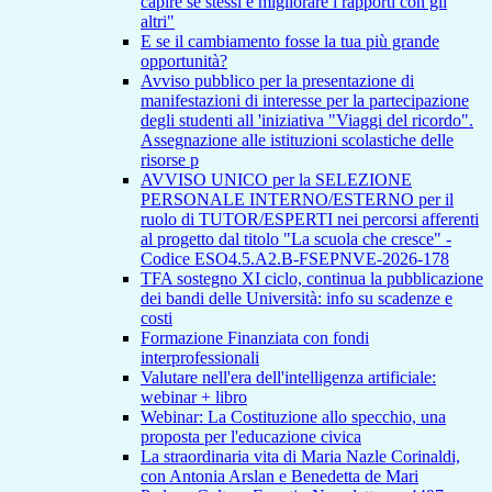
capire se stessi e migliorare i rapporti con gli
altri"
E se il cambiamento fosse la tua più grande
opportunità?
Avviso pubblico per la presentazione di
manifestazioni di interesse per la partecipazione
degli studenti all 'iniziativa "Viaggi del ricordo".
Assegnazione alle istituzioni scolastiche delle
risorse p
AVVISO UNICO per la SELEZIONE
PERSONALE INTERNO/ESTERNO per il
ruolo di TUTOR/ESPERTI nei percorsi afferenti
al progetto dal titolo "La scuola che cresce" -
Codice ESO4.5.A2.B-FSEPNVE-2026-178
TFA sostegno XI ciclo, continua la pubblicazione
dei bandi delle Università: info su scadenze e
costi
Formazione Finanziata con fondi
interprofessionali
Valutare nell'era dell'intelligenza artificiale:
webinar + libro
Webinar: La Costituzione allo specchio, una
proposta per l'educazione civica
La straordinaria vita di Maria Nazle Corinaldi,
con Antonia Arslan e Benedetta de Mari