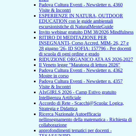
Padova Cultura Eventi - Newsletter n. 4360
Visite & Incontri
ESPERIENZE IN NATURA, OUTDOOR
EDUCATION con le guide ambientali
escursionistiche di NaturalMenteGuide
Invito webinar gratuito DM 38/2026 Mindfulness
RITIRO DI MEDITAZIONE PER
INSEGNANTI- Corso Accred. MIM- 26, 27 e
28 giugno '26- ID SOFIA: 157796 - Per docenti
di scuola di ogni ordine e grado
RIDUZIONE ORGANICO ATA AS 2026-2027
Il Veneto legge "Maratona di lettura 2026"
Padova Cultura Eventi - Newsletter n. 4362
Mostre in corso
Padova Cultura Eventi - Newsletter n. 4357
Visite & Incontri
AIxGIRLS 2026 - Camp Estivo gratuito
Intelligenza Artificiale
Accordo di Rete - Scacchi@Scuola: Logica,
Strategia e Didattica
Ricerca Nazionale Autoefficacia
nellinsegnamento della matematica - Richiesta di
collaborazione
approfondimenti tematici per docenti -
TESAF/UNIPD