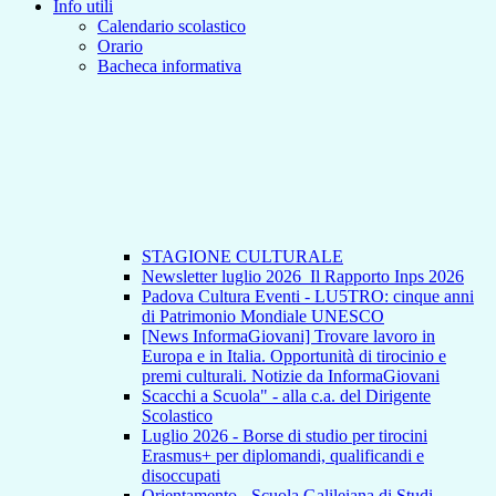
Info utili
Calendario scolastico
Orario
Bacheca informativa
STAGIONE CULTURALE
Newsletter luglio 2026_Il Rapporto Inps 2026
Padova Cultura Eventi - LU5TRO: cinque anni
di Patrimonio Mondiale UNESCO
[News InformaGiovani] Trovare lavoro in
Europa e in Italia. Opportunità di tirocinio e
premi culturali. Notizie da InformaGiovani
Scacchi a Scuola" - alla c.a. del Dirigente
Scolastico
Luglio 2026 - Borse di studio per tirocini
Erasmus+ per diplomandi, qualificandi e
disoccupati
Orientamento - Scuola Galileiana di Studi