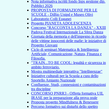
Nota informativa iscritti fondo Inps gestione dip.
Pubblici 2026
PROPOSTA DI FORMAZIONE PER LE
SCUOLE - DiBio Unipd e Museo Olivi
Laboratorio Colli Euganei
Progetto PIANETA ADOLESCENZA
Concorso "RACCONTA LA DANZA" - XXIII
Padova Festival Internazionale La Sfera Danza
Giornata della memoria e dell'impegno in ricordo
delle vittime innocenti delle mafie: le iniziative di
Progetto Giovani
Ciclo di seminari Matematica & Intelligenza
Artificiale, Comunicazione, Natura, Finanza e
Filosofia.
"TRAIN...TO BE COOL: legalità e sicurezza in
ambito ferroviario.
Mostra multimediale interattiva "Intelligenzae"
Iniziative culturali per la Scuola a cura dello
Sportello Amianto Nazionale
Confluenze. Studi, connessioni e contaminazioni
tra discipline
CONCORSO PNRR3 - Offerta formativa UIL
IRASE per la preparazione alla prova orale
Proposta progetto Mindfulness & Benessere
Percorso formativo sui disturbi dello spettro