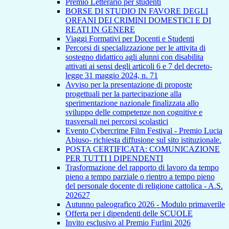
Premio Letterario per studenti
BORSE DI STUDIO IN FAVORE DEGLI
ORFANI DEI CRIMINI DOMESTICI E DI
REATI IN GENERE
Viaggi Formativi per Docenti e Studenti
Percorsi di specializzazione per le attivita di
sostegno didattico agli alunni con disabilita
attivati ai sensi degli articoli 6 e 7 del decreto-
legge 31 maggio 2024, n. 71
Avviso per la presentazione di proposte
progettuali per la partecipazione alla
sperimentazione nazionale finalizzata allo
sviluppo delle competenze non cognitive e
trasversali nei percorsi scolastici
Evento Cybercrime Film Festival - Premio Lucia
Abiuso- richiesta diffusione sul sito istituzionale.
POSTA CERTIFICATA: COMUNICAZIONE
PER TUTTI I DIPENDENTI
Trasformazione del rapporto di lavoro da tempo
pieno a tempo parziale o rientro a tempo pieno
del personale docente di religione cattolica - A.S.
202627
Autunno paleografico 2026 - Modulo primaverile
Offerta per i dipendenti delle SCUOLE
Invito esclusivo al Premio Furlini 2026