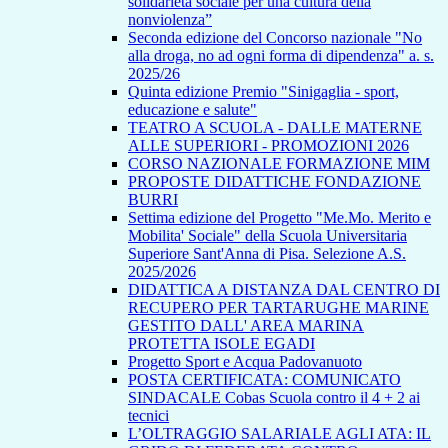
solidarietà sociale per una cultura della
nonviolenza”
Seconda edizione del Concorso nazionale "No
alla droga, no ad ogni forma di dipendenza" a. s.
2025/26
Quinta edizione Premio "Sinigaglia - sport,
educazione e salute"
TEATRO A SCUOLA - DALLE MATERNE
ALLE SUPERIORI - PROMOZIONI 2026
CORSO NAZIONALE FORMAZIONE MIM
PROPOSTE DIDATTICHE FONDAZIONE
BURRI
Settima edizione del Progetto "Me.Mo. Merito e
Mobilita' Sociale" della Scuola Universitaria
Superiore Sant'Anna di Pisa. Selezione A.S.
2025/2026
DIDATTICA A DISTANZA DAL CENTRO DI
RECUPERO PER TARTARUGHE MARINE
GESTITO DALL' AREA MARINA
PROTETTA ISOLE EGADI
Progetto Sport e Acqua Padovanuoto
POSTA CERTIFICATA: COMUNICATO
SINDACALE Cobas Scuola contro il 4 + 2 ai
tecnici
L’OLTRAGGIO SALARIALE AGLI ATA: IL