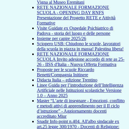
Vigna al Museo Eremitani
RETE NAZIONALE FORMAZIONE
SCUOLA - OPENING DAY RNFS
Presentazione del Progetto RETE e Attività
Formative
Visite Guidate ex Ospedale Psichiatrico di
Padova - storia del luogo e delle persone
Insieme per capire 2025/26
Sciopero USB: Chiudono le scuole, lavoratori
della scuola in piazza in massa! Palestina libera!
RETE NAZIONALE FORMAZIONE
SCUOLA Invito adesione accordo di rete as 25-
26 - IISS d'Italia - Nuova Offerta Formativa
Proposte per le scuole Riccardo
Benetti/Compagnia Initinere
Didacta Italia – edizione Trentino
Linee Guida per l’introduzione dell’Intelligenza
Artificiale nelle Istituzioni scolastiche Versione
1.0 – Anno 2025
Master “L’arte di insegnare - Emozioni, conflitto
e metodi attivi di apprendimento per il II ciclo
d’istruzione” - Aggiornamento docenti
accreditato Miur
Snadir Info-point n.404. All'albo sindacale ex
art.25 legge 300/1970 - Docenti di Religione: