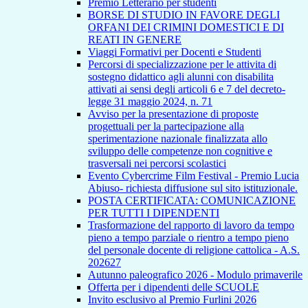
Premio Letterario per studenti
BORSE DI STUDIO IN FAVORE DEGLI
ORFANI DEI CRIMINI DOMESTICI E DI
REATI IN GENERE
Viaggi Formativi per Docenti e Studenti
Percorsi di specializzazione per le attivita di
sostegno didattico agli alunni con disabilita
attivati ai sensi degli articoli 6 e 7 del decreto-
legge 31 maggio 2024, n. 71
Avviso per la presentazione di proposte
progettuali per la partecipazione alla
sperimentazione nazionale finalizzata allo
sviluppo delle competenze non cognitive e
trasversali nei percorsi scolastici
Evento Cybercrime Film Festival - Premio Lucia
Abiuso- richiesta diffusione sul sito istituzionale.
POSTA CERTIFICATA: COMUNICAZIONE
PER TUTTI I DIPENDENTI
Trasformazione del rapporto di lavoro da tempo
pieno a tempo parziale o rientro a tempo pieno
del personale docente di religione cattolica - A.S.
202627
Autunno paleografico 2026 - Modulo primaverile
Offerta per i dipendenti delle SCUOLE
Invito esclusivo al Premio Furlini 2026