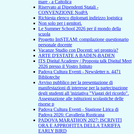
mare - a Cattolica
Riservato ai Dipendenti Statali -
CONVENZIONE NoiPA
Richiesta elenco diplomati indirizzo logistica
Non solo per i genitori.
Le Summer School 2026 per il mondo della
scuola
Progetto ImSTEAM: compilazione questionario
personale docente
Vacanze Studio con Docenti: sei pronto/a?
ARTE D'ESTATE A BADEN-BADEN
ITS Digital Academy / Proposta talk Digital Meet
2026 presso il Vostro Istituto
Padova Cultura Eventi - Newsletter n. 4471
Biblioteche
Avviso pubblico per la presentazione di
manifestazioni di interesse per la partecipazione
degli studenti all 'iniziativa "Viaggi del ricordo".
Assegnazione alle istituzioni scolastiche delle
risorse p
Padova Cultura Eventi - Stagione Lirica di
Padova 2026: Cavalleria Rusticana
PADOVA MARATHON 2027: ISCRIVITI
ORA E APPROFITTA DELLA TARIFFA
EARLY BIRD