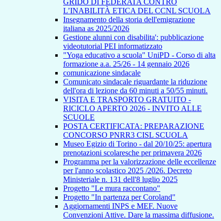
GRIDO DI FEDERATA CONTRO
L’INABILITÀ ETICA DEL CCNL SCUOLA
Insegnamento della storia dell'emigrazione
italiana as 2025/2026
Gestione alunni con disabilita': pubblicazione
videotutorial PEI informatizzato
"Yoga educativo a scuola" UniPD - Corso di alta
formazione a.a. 25/26 - 14 gennaio 2026
comunicazione sindacale
Comunicato sindacale riguardante la riduzione
dell'ora di lezione da 60 minuti a 50/55 minuti.
VISITA E TRASPORTO GRATUITO -
RICICLO APERTO 2026 - INVITO ALLE
SCUOLE
POSTA CERTIFICATA: PREPARAZIONE
CONCORSO PNRR3 CISL SCUOLA
Museo Egizio di Torino - dal 20/10/25: apertura
prenotazioni scolaresche per primavera 2026
Programma per la valorizzazione delle eccellenze
per l'anno scolastico 2025 /2026. Decreto
Ministeriale n. 131 dell'8 luglio 2025
Progetto "Le mura raccontano"
Progetto "In partenza per Coroland"
Aggiornamenti INPS e MEF. Nuove
Convenzioni Attive. Dare la massima diffusione.