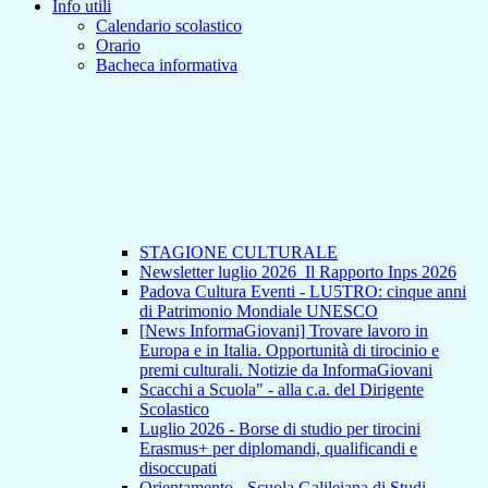
Info utili
Calendario scolastico
Orario
Bacheca informativa
STAGIONE CULTURALE
Newsletter luglio 2026_Il Rapporto Inps 2026
Padova Cultura Eventi - LU5TRO: cinque anni
di Patrimonio Mondiale UNESCO
[News InformaGiovani] Trovare lavoro in
Europa e in Italia. Opportunità di tirocinio e
premi culturali. Notizie da InformaGiovani
Scacchi a Scuola" - alla c.a. del Dirigente
Scolastico
Luglio 2026 - Borse di studio per tirocini
Erasmus+ per diplomandi, qualificandi e
disoccupati
Orientamento - Scuola Galileiana di Studi