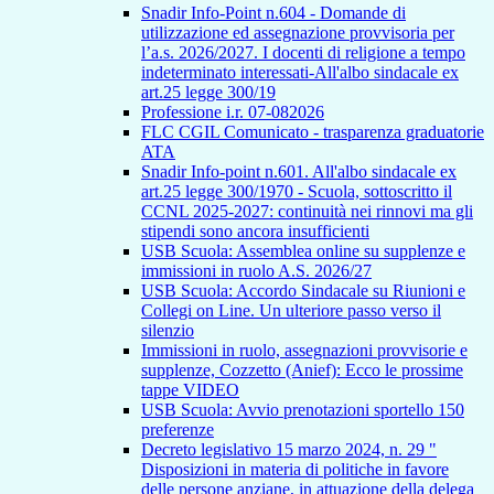
Snadir Info-Point n.604 - Domande di
utilizzazione ed assegnazione provvisoria per
l’a.s. 2026/2027. I docenti di religione a tempo
indeterminato interessati-All'albo sindacale ex
art.25 legge 300/19
Professione i.r. 07-082026
FLC CGIL Comunicato - trasparenza graduatorie
ATA
Snadir Info-point n.601. All'albo sindacale ex
art.25 legge 300/1970 - Scuola, sottoscritto il
CCNL 2025-2027: continuità nei rinnovi ma gli
stipendi sono ancora insufficienti
USB Scuola: Assemblea online su supplenze e
immissioni in ruolo A.S. 2026/27
USB Scuola: Accordo Sindacale su Riunioni e
Collegi on Line. Un ulteriore passo verso il
silenzio
Immissioni in ruolo, assegnazioni provvisorie e
supplenze, Cozzetto (Anief): Ecco le prossime
tappe VIDEO
USB Scuola: Avvio prenotazioni sportello 150
preferenze
Decreto legislativo 15 marzo 2024, n. 29 "
Disposizioni in materia di politiche in favore
delle persone anziane, in attuazione della delega