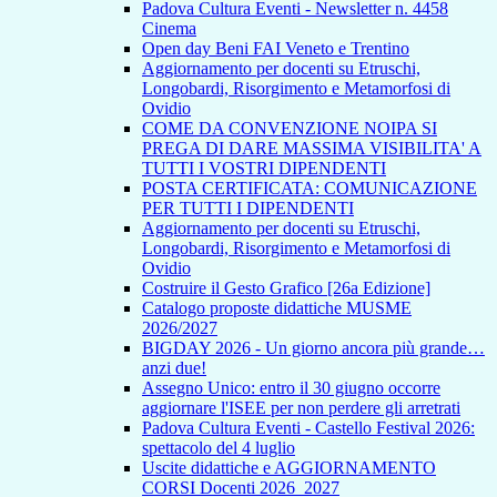
Padova Cultura Eventi - Newsletter n. 4458
Cinema
Open day Beni FAI Veneto e Trentino
Aggiornamento per docenti su Etruschi,
Longobardi, Risorgimento e Metamorfosi di
Ovidio
COME DA CONVENZIONE NOIPA SI
PREGA DI DARE MASSIMA VISIBILITA' A
TUTTI I VOSTRI DIPENDENTI
POSTA CERTIFICATA: COMUNICAZIONE
PER TUTTI I DIPENDENTI
Aggiornamento per docenti su Etruschi,
Longobardi, Risorgimento e Metamorfosi di
Ovidio
Costruire il Gesto Grafico [26a Edizione]
Catalogo proposte didattiche MUSME
2026/2027
BIGDAY 2026 - Un giorno ancora più grande…
anzi due!
Assegno Unico: entro il 30 giugno occorre
aggiornare l'ISEE per non perdere gli arretrati
Padova Cultura Eventi - Castello Festival 2026:
spettacolo del 4 luglio
Uscite didattiche e AGGIORNAMENTO
CORSI Docenti 2026_2027