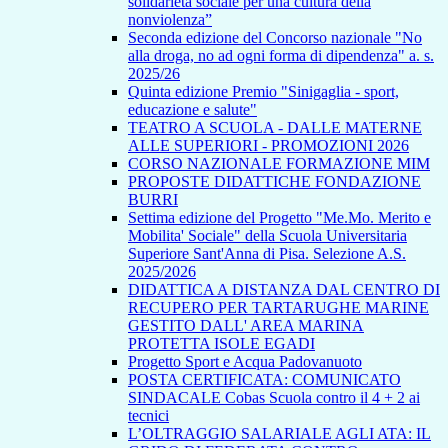
solidarietà sociale per una cultura della
nonviolenza”
Seconda edizione del Concorso nazionale "No
alla droga, no ad ogni forma di dipendenza" a. s.
2025/26
Quinta edizione Premio "Sinigaglia - sport,
educazione e salute"
TEATRO A SCUOLA - DALLE MATERNE
ALLE SUPERIORI - PROMOZIONI 2026
CORSO NAZIONALE FORMAZIONE MIM
PROPOSTE DIDATTICHE FONDAZIONE
BURRI
Settima edizione del Progetto "Me.Mo. Merito e
Mobilita' Sociale" della Scuola Universitaria
Superiore Sant'Anna di Pisa. Selezione A.S.
2025/2026
DIDATTICA A DISTANZA DAL CENTRO DI
RECUPERO PER TARTARUGHE MARINE
GESTITO DALL' AREA MARINA
PROTETTA ISOLE EGADI
Progetto Sport e Acqua Padovanuoto
POSTA CERTIFICATA: COMUNICATO
SINDACALE Cobas Scuola contro il 4 + 2 ai
tecnici
L’OLTRAGGIO SALARIALE AGLI ATA: IL