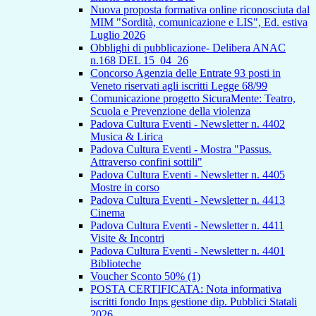
Nuova proposta formativa online riconosciuta dal
MIM "Sordità, comunicazione e LIS", Ed. estiva
Luglio 2026
Obblighi di pubblicazione- Delibera ANAC
n.168 DEL 15_04_26
Concorso Agenzia delle Entrate 93 posti in
Veneto riservati agli iscritti Legge 68/99
Comunicazione progetto SicuraMente: Teatro,
Scuola e Prevenzione della violenza
Padova Cultura Eventi - Newsletter n. 4402
Musica & Lirica
Padova Cultura Eventi - Mostra "Passus.
Attraverso confini sottili"
Padova Cultura Eventi - Newsletter n. 4405
Mostre in corso
Padova Cultura Eventi - Newsletter n. 4413
Cinema
Padova Cultura Eventi - Newsletter n. 4411
Visite & Incontri
Padova Cultura Eventi - Newsletter n. 4401
Biblioteche
Voucher Sconto 50% (1)
POSTA CERTIFICATA: Nota informativa
iscritti fondo Inps gestione dip. Pubblici Statali
2026