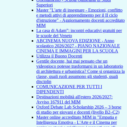
Superiori
Master "L'arte di insegnare - Emozioni, conflitto
e metodi attivi di apprendimento per il II ciclo
d'istruzione" - Aggiornamento docenti accreditato
MIM
La casa di Adam”: incontri educativi gratuiti per
le scuole del Veneto
ABCINEMA NUOVA EDIZIONE - Anno
scolastico 2026/2027 - PIANO NAZIONALE
CINEMA E IMMAGINI PER LA SCUOLA
Utilizza il Buono Docenti
Gentile docente, hai mai pensato che un
videogioco potesse trasformarsi in un laboratorio
di architettura e urbanistica? Come si organizza la
classe, quali ruoli assumono gli studenti, quali
disciplin
COMUNICAZIONE PER TUTTI I
DIPENDENTI
Destinazioni mobilità all'estero 2026/2027:
Avviso 167911 del MIM
Oxford Debate Lab Scholarship 2026 – 3 borse
di studio per giovani e docenti (livello B2–C2)
Master online accreditato MIM in "Empatia e
Intelligenza Emotiva - L'Arte e il Cinema per