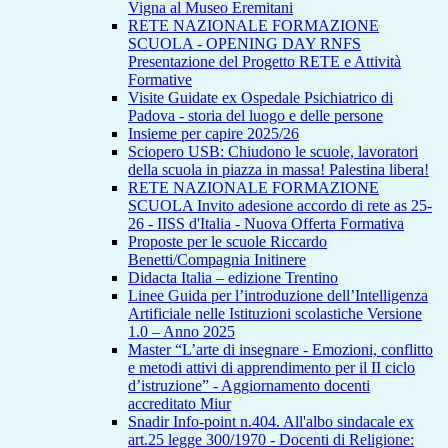
Vigna al Museo Eremitani
RETE NAZIONALE FORMAZIONE
SCUOLA - OPENING DAY RNFS
Presentazione del Progetto RETE e Attività
Formative
Visite Guidate ex Ospedale Psichiatrico di
Padova - storia del luogo e delle persone
Insieme per capire 2025/26
Sciopero USB: Chiudono le scuole, lavoratori
della scuola in piazza in massa! Palestina libera!
RETE NAZIONALE FORMAZIONE
SCUOLA Invito adesione accordo di rete as 25-
26 - IISS d'Italia - Nuova Offerta Formativa
Proposte per le scuole Riccardo
Benetti/Compagnia Initinere
Didacta Italia – edizione Trentino
Linee Guida per l’introduzione dell’Intelligenza
Artificiale nelle Istituzioni scolastiche Versione
1.0 – Anno 2025
Master “L’arte di insegnare - Emozioni, conflitto
e metodi attivi di apprendimento per il II ciclo
d’istruzione” - Aggiornamento docenti
accreditato Miur
Snadir Info-point n.404. All'albo sindacale ex
art.25 legge 300/1970 - Docenti di Religione: