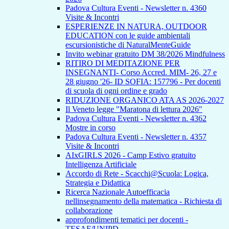
Padova Cultura Eventi - Newsletter n. 4360
Visite & Incontri
ESPERIENZE IN NATURA, OUTDOOR
EDUCATION con le guide ambientali
escursionistiche di NaturalMenteGuide
Invito webinar gratuito DM 38/2026 Mindfulness
RITIRO DI MEDITAZIONE PER
INSEGNANTI- Corso Accred. MIM- 26, 27 e
28 giugno '26- ID SOFIA: 157796 - Per docenti
di scuola di ogni ordine e grado
RIDUZIONE ORGANICO ATA AS 2026-2027
Il Veneto legge "Maratona di lettura 2026"
Padova Cultura Eventi - Newsletter n. 4362
Mostre in corso
Padova Cultura Eventi - Newsletter n. 4357
Visite & Incontri
AIxGIRLS 2026 - Camp Estivo gratuito
Intelligenza Artificiale
Accordo di Rete - Scacchi@Scuola: Logica,
Strategia e Didattica
Ricerca Nazionale Autoefficacia
nellinsegnamento della matematica - Richiesta di
collaborazione
approfondimenti tematici per docenti -
TESAF/UNIPD