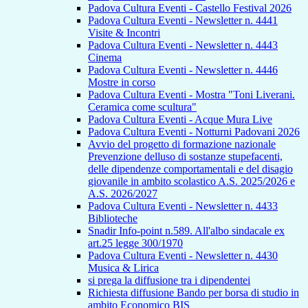
Padova Cultura Eventi - Castello Festival 2026
Padova Cultura Eventi - Newsletter n. 4441
Visite & Incontri
Padova Cultura Eventi - Newsletter n. 4443
Cinema
Padova Cultura Eventi - Newsletter n. 4446
Mostre in corso
Padova Cultura Eventi - Mostra "Toni Liverani.
Ceramica come scultura"
Padova Cultura Eventi - Acque Mura Live
Padova Cultura Eventi - Notturni Padovani 2026
Avvio del progetto di formazione nazionale
Prevenzione delluso di sostanze stupefacenti,
delle dipendenze comportamentali e del disagio
giovanile in ambito scolastico A.S. 2025/2026 e
A.S. 2026/2027
Padova Cultura Eventi - Newsletter n. 4433
Biblioteche
Snadir Info-point n.589. All'albo sindacale ex
art.25 legge 300/1970
Padova Cultura Eventi - Newsletter n. 4430
Musica & Lirica
si prega la diffusione tra i dipendentei
Richiesta diffusione Bando per borsa di studio in
ambito Economico BIS