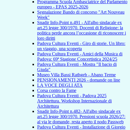
Programma Scuola Ambasciatrice del Parlamento
europeo - EPAS 2025-2026
Segnalazione Bando di concorso "Art Nouveau
Week"
Snadir Info-Point n.491 - All'albo sindacale ex
art.25 legge 300/1970. Docenti di Religione: la
politica perde ancora l’occasione di riconoscere i
loro diritti
Padova Cultura Eventi - Giro di storie. Un libro:
un viaggio, una scoperta
Padova Cultura Eventi - Amici della Musica di
Padova: 69ª Stagione Concertistica 2024/25
Padova Cultura Eventi - Mostra "Il bacio di
Giuda"
Museo Villa Bassi Rathgeb - Abano Terme
PENSIONAMENTI 2026 - domande on line
LA VOCE DEGLI ATA
Corsa contro la Fame
Padova Cultura Eventi - Padova 2025
Architettura. Workshop Internazionale di
Architettura
Snadir Info-Point n.482- All'albo sindacale ex
art.25 legge 300/1970. Pensioni scuola 2026/27:
al via le domande, resta aperto il nodo Passweb
Padova Cultura Eventi - Installazione di Giorgio