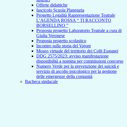
Offerte didattiche
fascicolo Scuola Planetaria
Progetto Legalità Rappresentazione Teatrale
L’AGENDA ROSSA “ TI RACCONTO
BORSELLINO ”
Proposta progetto Laboratorio Teatrale a cura di
Giulia Veronese
Proposta progetto scolastico
Incontro sulla storia del Vajont
Museo virtuale del territorio dei Colli Euganei
DDG 2575/2023: avviso manifestazione
disponibilità a nomina per commissioni concorso
Numero Verde per la prevenzione dei suicidi e
servizio di ascolto psicologico per la gestione
delle emergenze della comunità
Bacheca sindacale