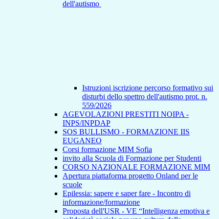
dell'autismo
Istruzioni iscrizione percorso formativo sui
disturbi dello spettro dell'autismo prot. n.
559/2026
AGEVOLAZIONI PRESTITI NOIPA -
INPS/INPDAP
SOS BULLISMO - FORMAZIONE IIS
EUGANEO
Corsi formazione MIM Sofia
invito alla Scuola di Formazione per Studenti
CORSO NAZIONALE FORMAZIONE MIM
Apertura piattaforma progetto Onland per le
scuole
Epilessia: sapere e saper fare - Incontro di
informazione/formazione
Proposta dell'USR - VE “Intelligenza emotiva e