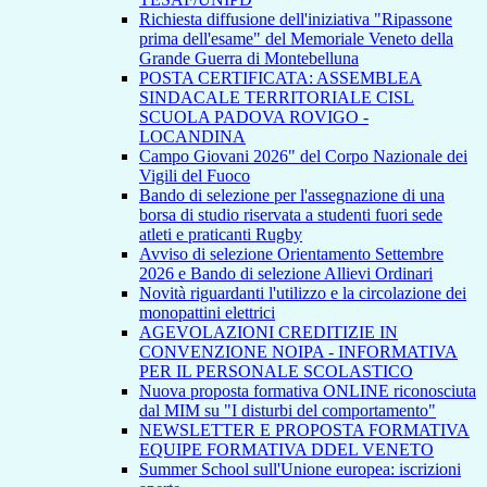
Richiesta diffusione dell'iniziativa "Ripassone
prima dell'esame" del Memoriale Veneto della
Grande Guerra di Montebelluna
POSTA CERTIFICATA: ASSEMBLEA
SINDACALE TERRITORIALE CISL
SCUOLA PADOVA ROVIGO -
LOCANDINA
Campo Giovani 2026" del Corpo Nazionale dei
Vigili del Fuoco
Bando di selezione per l'assegnazione di una
borsa di studio riservata a studenti fuori sede
atleti e praticanti Rugby
Avviso di selezione Orientamento Settembre
2026 e Bando di selezione Allievi Ordinari
Novità riguardanti l'utilizzo e la circolazione dei
monopattini elettrici
AGEVOLAZIONI CREDITIZIE IN
CONVENZIONE NOIPA - INFORMATIVA
PER IL PERSONALE SCOLASTICO
Nuova proposta formativa ONLINE riconosciuta
dal MIM su "I disturbi del comportamento"
NEWSLETTER E PROPOSTA FORMATIVA
EQUIPE FORMATIVA DDEL VENETO
Summer School sull'Unione europea: iscrizioni