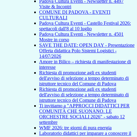
Padova Cultura Eventi - Newsletter n. 4497
Visite & Incontri
COMUNE DI PADOVA - EVENTI
CULTURALI
Padova Cultura Eventi - Castello Festival 2026:
spettacoli dall'8 al 10 luglio
Padova Cultura Eventi - Newsletter n. 4501
Mostre in corso
SAVE THE DATE: OPEN DAY - Presentazione
Offerta didattica Polo Sistemi Logistici -
14/07/2026
Amore in Bilico – richiesta di manifestazione di
interesse
Richiesta di promozione agli ex studenti
dell'avviso di selezione a tempo determinato di
istruttore tecnico del Comune di Padova
Richiesta di promozione agli ex studenti
dell'avviso di selezione a tempo determinato di
istruttore tecnico del Comune di Padova
Ti invitiamo a "APPROCCI DIDATTICI PER
COMUNITÀ CHE SUONANO. LE
ORCHESTRE SOCIALI 2026" - sabato 12
settembre
WMF 2026: tre giorni di pura energia
Laboratorio didattici per imparare a conoscere il