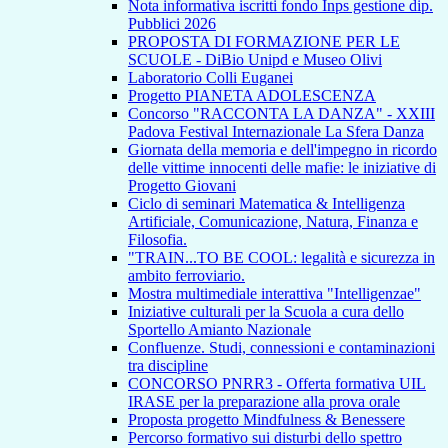
Nota informativa iscritti fondo Inps gestione dip.
Pubblici 2026
PROPOSTA DI FORMAZIONE PER LE
SCUOLE - DiBio Unipd e Museo Olivi
Laboratorio Colli Euganei
Progetto PIANETA ADOLESCENZA
Concorso "RACCONTA LA DANZA" - XXIII
Padova Festival Internazionale La Sfera Danza
Giornata della memoria e dell'impegno in ricordo
delle vittime innocenti delle mafie: le iniziative di
Progetto Giovani
Ciclo di seminari Matematica & Intelligenza
Artificiale, Comunicazione, Natura, Finanza e
Filosofia.
"TRAIN...TO BE COOL: legalità e sicurezza in
ambito ferroviario.
Mostra multimediale interattiva "Intelligenzae"
Iniziative culturali per la Scuola a cura dello
Sportello Amianto Nazionale
Confluenze. Studi, connessioni e contaminazioni
tra discipline
CONCORSO PNRR3 - Offerta formativa UIL
IRASE per la preparazione alla prova orale
Proposta progetto Mindfulness & Benessere
Percorso formativo sui disturbi dello spettro