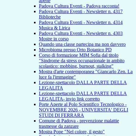
aperte
Padova Cultura Eventi - Padova racconta!
Padova Cultura Eventi - Newsletter n. 4317
Biblioteche
Padova Cultura Eventi - Newsletter n. 4314
Musica & Lirica
Padova Cultura Eventi - Newsletter n. 4303
Mostre in corso
Quando una classe partecipa ma non davvero
Microbioma presso Orto Botanico PD
Corso di formazione MIM Sofia dal titolo
"Sindrome da stress occupazionale in ambito
scolastico: mobbing, burnout, stalking"
Mostra d'arte contemporanea "Giancarlo Zen. La
luce fa l'immagine"
Lezione-spettacolo DALLA PARTE DELLA
LEGALITA
Lezione-spettacolo DALLA PARTE DELLA
LEGALITA- invio link corretto
Porte Aperte al Polo Scientifico Tecnologico -
NOVEMBRE 2026 - UNIVERSITA' DEGLI
STUDI DI FERRARA
Comune di Padova - prevenzione malattie
trasmesse da zanzare
Mostra Pope "Nel colore, il gesto"