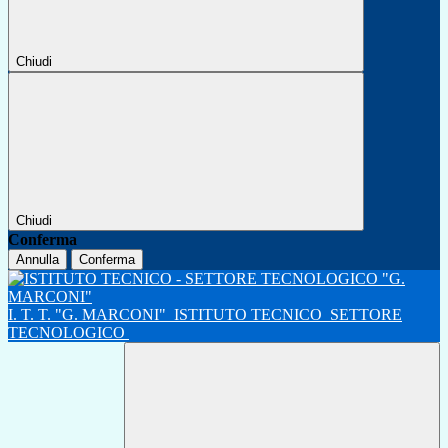
Chiudi
Chiudi
Conferma
Annulla
Conferma
I. T. T. "G. MARCONI"
ISTITUTO TECNICO
SETTORE
TECNOLOGICO