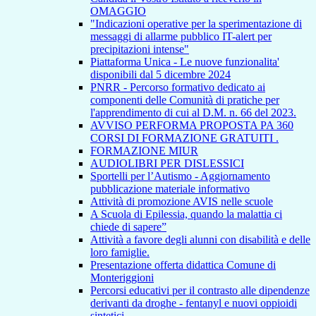
OMAGGIO
"Indicazioni operative per la sperimentazione di
messaggi di allarme pubblico IT-alert per
precipitazioni intense"
Piattaforma Unica - Le nuove funzionalita'
disponibili dal 5 dicembre 2024
PNRR - Percorso formativo dedicato ai
componenti delle Comunità di pratiche per
l'apprendimento di cui al D.M. n. 66 del 2023.
AVVISO PERFORMA PROPOSTA PA 360
CORSI DI FORMAZIONE GRATUITI .
FORMAZIONE MIUR
AUDIOLIBRI PER DISLESSICI
Sportelli per l’Autismo - Aggiornamento
pubblicazione materiale informativo
Attività di promozione AVIS nelle scuole
A Scuola di Epilessia, quando la malattia ci
chiede di sapere”
Attività a favore degli alunni con disabilità e delle
loro famiglie.
Presentazione offerta didattica Comune di
Monteriggioni
Percorsi educativi per il contrasto alle dipendenze
derivanti da droghe - fentanyl e nuovi oppioidi
sintetici