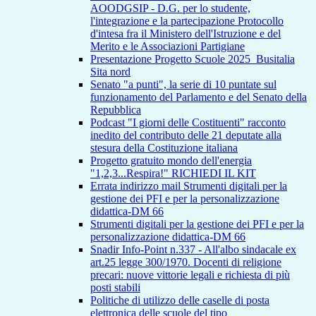
AOODGSIP - D.G. per lo studente,
l'integrazione e la partecipazione Protocollo
d'intesa fra il Ministero dell'Istruzione e del
Merito e le Associazioni Partigiane
Presentazione Progetto Scuole 2025_Busitalia
Sita nord
Senato "a punti", la serie di 10 puntate sul
funzionamento del Parlamento e del Senato della
Repubblica
Podcast "I giorni delle Costituenti" racconto
inedito del contributo delle 21 deputate alla
stesura della Costituzione italiana
Progetto gratuito mondo dell'energia
"1,2,3...Respira!" RICHIEDI IL KIT
Errata indirizzo mail Strumenti digitali per la
gestione dei PFI e per la personalizzazione
didattica-DM 66
Strumenti digitali per la gestione dei PFI e per la
personalizzazione didattica-DM 66
Snadir Info-Point n.337 - All'albo sindacale ex
art.25 legge 300/1970. Docenti di religione
precari: nuove vittorie legali e richiesta di più
posti stabili
Politiche di utilizzo delle caselle di posta
elettronica delle scuole del tipo