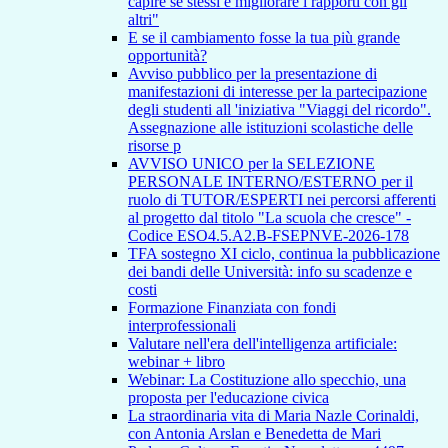
capire se stessi e migliorare i rapporti con gli
altri"
E se il cambiamento fosse la tua più grande
opportunità?
Avviso pubblico per la presentazione di
manifestazioni di interesse per la partecipazione
degli studenti all 'iniziativa "Viaggi del ricordo".
Assegnazione alle istituzioni scolastiche delle
risorse p
AVVISO UNICO per la SELEZIONE
PERSONALE INTERNO/ESTERNO per il
ruolo di TUTOR/ESPERTI nei percorsi afferenti
al progetto dal titolo "La scuola che cresce" -
Codice ESO4.5.A2.B-FSEPNVE-2026-178
TFA sostegno XI ciclo, continua la pubblicazione
dei bandi delle Università: info su scadenze e
costi
Formazione Finanziata con fondi
interprofessionali
Valutare nell'era dell'intelligenza artificiale:
webinar + libro
Webinar: La Costituzione allo specchio, una
proposta per l'educazione civica
La straordinaria vita di Maria Nazle Corinaldi,
con Antonia Arslan e Benedetta de Mari