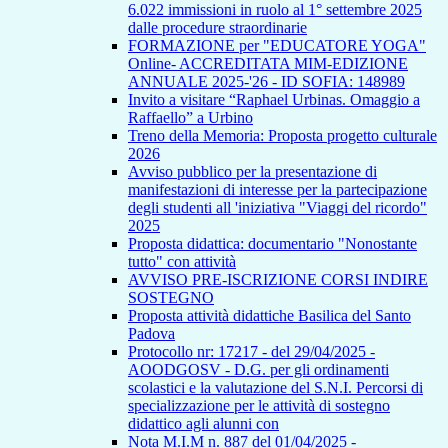
6.022 immissioni in ruolo al 1° settembre 2025
dalle procedure straordinarie
FORMAZIONE per "EDUCATORE YOGA"
Online- ACCREDITATA MIM-EDIZIONE
ANNUALE 2025-'26 - ID SOFIA: 148989
Invito a visitare “Raphael Urbinas. Omaggio a
Raffaello” a Urbino
Treno della Memoria: Proposta progetto culturale
2026
Avviso pubblico per la presentazione di
manifestazioni di interesse per la partecipazione
degli studenti all 'iniziativa "Viaggi del ricordo"
2025
Proposta didattica: documentario "Nonostante
tutto" con attività
AVVISO PRE-ISCRIZIONE CORSI INDIRE
SOSTEGNO
Proposta attività didattiche Basilica del Santo
Padova
Protocollo nr: 17217 - del 29/04/2025 -
AOODGOSV - D.G. per gli ordinamenti
scolastici e la valutazione del S.N.I. Percorsi di
specializzazione per le attività di sostegno
didattico agli alunni con
Nota M.I.M n. 887 del 01/04/2025 -