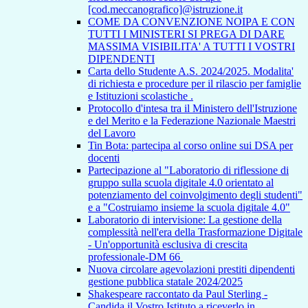
[cod.meccanografico]@istruzione.it
COME DA CONVENZIONE NOIPA E CON
TUTTI I MINISTERI SI PREGA DI DARE
MASSIMA VISIBILITA' A TUTTI I VOSTRI
DIPENDENTI
Carta dello Studente A.S. 2024/2025. Modalita'
di richiesta e procedure per il rilascio per famiglie
e Istituzioni scolastiche .
Protocollo d'intesa tra il Ministero dell'Istruzione
e del Merito e la Federazione Nazionale Maestri
del Lavoro
Tin Bota: partecipa al corso online sui DSA per
docenti
Partecipazione al "Laboratorio di riflessione di
gruppo sulla scuola digitale 4.0 orientato al
potenziamento del coinvolgimento degli studenti"
e a "Costruiamo insieme la scuola digitale 4.0"
Laboratorio di intervisione: La gestione della
complessità nell'era della Trasformazione Digitale
- Un'opportunità esclusiva di crescita
professionale-DM 66
Nuova circolare agevolazioni prestiti dipendenti
gestione pubblica statale 2024/2025
Shakespeare raccontato da Paul Sterling -
Candida il Vostro Istituto a riceverlo in