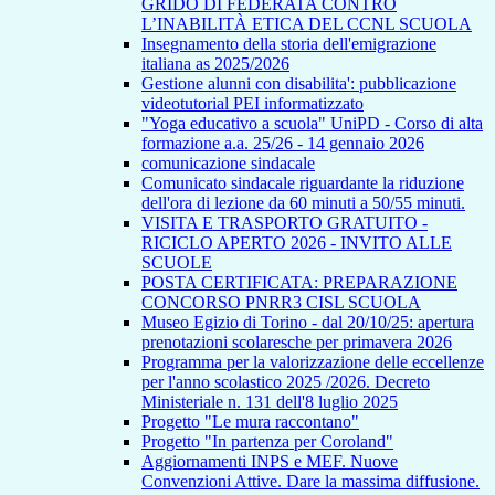
GRIDO DI FEDERATA CONTRO
L’INABILITÀ ETICA DEL CCNL SCUOLA
Insegnamento della storia dell'emigrazione
italiana as 2025/2026
Gestione alunni con disabilita': pubblicazione
videotutorial PEI informatizzato
"Yoga educativo a scuola" UniPD - Corso di alta
formazione a.a. 25/26 - 14 gennaio 2026
comunicazione sindacale
Comunicato sindacale riguardante la riduzione
dell'ora di lezione da 60 minuti a 50/55 minuti.
VISITA E TRASPORTO GRATUITO -
RICICLO APERTO 2026 - INVITO ALLE
SCUOLE
POSTA CERTIFICATA: PREPARAZIONE
CONCORSO PNRR3 CISL SCUOLA
Museo Egizio di Torino - dal 20/10/25: apertura
prenotazioni scolaresche per primavera 2026
Programma per la valorizzazione delle eccellenze
per l'anno scolastico 2025 /2026. Decreto
Ministeriale n. 131 dell'8 luglio 2025
Progetto "Le mura raccontano"
Progetto "In partenza per Coroland"
Aggiornamenti INPS e MEF. Nuove
Convenzioni Attive. Dare la massima diffusione.