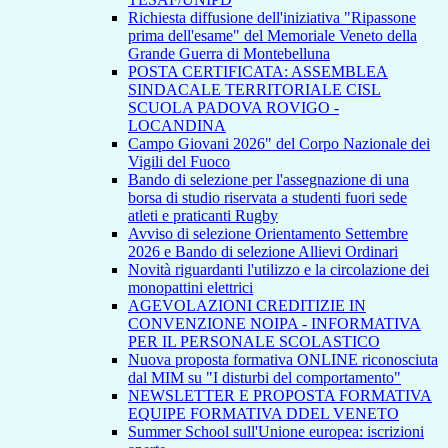
Richiesta diffusione dell'iniziativa "Ripassone
prima dell'esame" del Memoriale Veneto della
Grande Guerra di Montebelluna
POSTA CERTIFICATA: ASSEMBLEA
SINDACALE TERRITORIALE CISL
SCUOLA PADOVA ROVIGO -
LOCANDINA
Campo Giovani 2026" del Corpo Nazionale dei
Vigili del Fuoco
Bando di selezione per l'assegnazione di una
borsa di studio riservata a studenti fuori sede
atleti e praticanti Rugby
Avviso di selezione Orientamento Settembre
2026 e Bando di selezione Allievi Ordinari
Novità riguardanti l'utilizzo e la circolazione dei
monopattini elettrici
AGEVOLAZIONI CREDITIZIE IN
CONVENZIONE NOIPA - INFORMATIVA
PER IL PERSONALE SCOLASTICO
Nuova proposta formativa ONLINE riconosciuta
dal MIM su "I disturbi del comportamento"
NEWSLETTER E PROPOSTA FORMATIVA
EQUIPE FORMATIVA DDEL VENETO
Summer School sull'Unione europea: iscrizioni