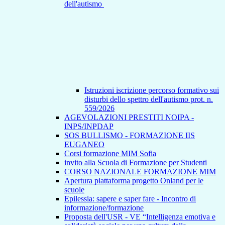
dell'autismo
Istruzioni iscrizione percorso formativo sui
disturbi dello spettro dell'autismo prot. n.
559/2026
AGEVOLAZIONI PRESTITI NOIPA -
INPS/INPDAP
SOS BULLISMO - FORMAZIONE IIS
EUGANEO
Corsi formazione MIM Sofia
invito alla Scuola di Formazione per Studenti
CORSO NAZIONALE FORMAZIONE MIM
Apertura piattaforma progetto Onland per le
scuole
Epilessia: sapere e saper fare - Incontro di
informazione/formazione
Proposta dell'USR - VE “Intelligenza emotiva e