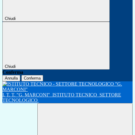
Chiudi
Chiudi
Conferma
Annulla
Conferma
I. T. T. "G. MARCONI"
ISTITUTO TECNICO
SETTORE
TECNOLOGICO