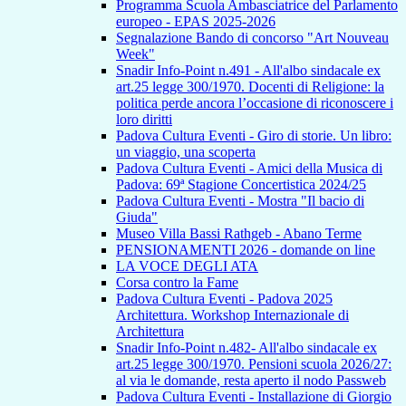
Programma Scuola Ambasciatrice del Parlamento
europeo - EPAS 2025-2026
Segnalazione Bando di concorso "Art Nouveau
Week"
Snadir Info-Point n.491 - All'albo sindacale ex
art.25 legge 300/1970. Docenti di Religione: la
politica perde ancora l’occasione di riconoscere i
loro diritti
Padova Cultura Eventi - Giro di storie. Un libro:
un viaggio, una scoperta
Padova Cultura Eventi - Amici della Musica di
Padova: 69ª Stagione Concertistica 2024/25
Padova Cultura Eventi - Mostra "Il bacio di
Giuda"
Museo Villa Bassi Rathgeb - Abano Terme
PENSIONAMENTI 2026 - domande on line
LA VOCE DEGLI ATA
Corsa contro la Fame
Padova Cultura Eventi - Padova 2025
Architettura. Workshop Internazionale di
Architettura
Snadir Info-Point n.482- All'albo sindacale ex
art.25 legge 300/1970. Pensioni scuola 2026/27:
al via le domande, resta aperto il nodo Passweb
Padova Cultura Eventi - Installazione di Giorgio