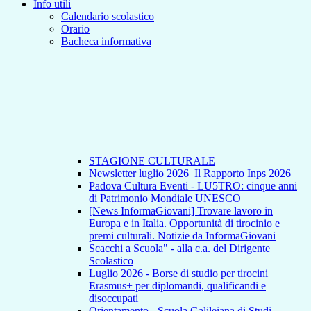
Info utili
Calendario scolastico
Orario
Bacheca informativa
STAGIONE CULTURALE
Newsletter luglio 2026_Il Rapporto Inps 2026
Padova Cultura Eventi - LU5TRO: cinque anni
di Patrimonio Mondiale UNESCO
[News InformaGiovani] Trovare lavoro in
Europa e in Italia. Opportunità di tirocinio e
premi culturali. Notizie da InformaGiovani
Scacchi a Scuola" - alla c.a. del Dirigente
Scolastico
Luglio 2026 - Borse di studio per tirocini
Erasmus+ per diplomandi, qualificandi e
disoccupati
Orientamento - Scuola Galileiana di Studi