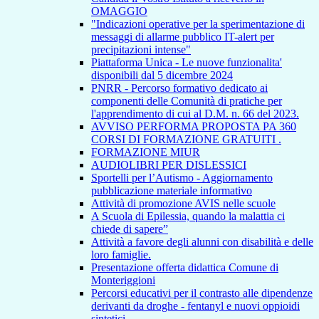
OMAGGIO
"Indicazioni operative per la sperimentazione di
messaggi di allarme pubblico IT-alert per
precipitazioni intense"
Piattaforma Unica - Le nuove funzionalita'
disponibili dal 5 dicembre 2024
PNRR - Percorso formativo dedicato ai
componenti delle Comunità di pratiche per
l'apprendimento di cui al D.M. n. 66 del 2023.
AVVISO PERFORMA PROPOSTA PA 360
CORSI DI FORMAZIONE GRATUITI .
FORMAZIONE MIUR
AUDIOLIBRI PER DISLESSICI
Sportelli per l’Autismo - Aggiornamento
pubblicazione materiale informativo
Attività di promozione AVIS nelle scuole
A Scuola di Epilessia, quando la malattia ci
chiede di sapere”
Attività a favore degli alunni con disabilità e delle
loro famiglie.
Presentazione offerta didattica Comune di
Monteriggioni
Percorsi educativi per il contrasto alle dipendenze
derivanti da droghe - fentanyl e nuovi oppioidi
sintetici