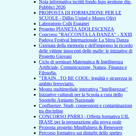
Nota informativa iscritti fondo Inps gestione dip.
Pubblici 2026
PROPOSTA DI FORMAZIONE PER LE
SCUOLE - DiBio Unipd e Museo Olivi
Laboratorio Colli Euganei
Progetto PIANETA ADOLESCENZA
Concorso "RACCONTA LA DANZA" - XXIII
Padova Festival Internazionale La Sfera Danza
Giornata della memoria e dell'impegno in ricordo
delle vittime innocenti delle mafie: le iniziative di
Progetto Giovani
Ciclo di seminari Matematica & Intelligenza
Artificiale, Comunicazione, Natura, Finanza e
Filosofia.
"TRAIN...TO BE COOL: legalità e sicurezza in
ambito ferroviario.
Mostra multimediale interattiva "Intelligenzae"
Iniziative culturali per la Scuola a cura dello
Sportello Amianto Nazionale
Confluenze. Studi, connessioni e contaminazioni
tra discipline
CONCORSO PNRR3 - Offerta formativa UIL
IRASE per la preparazione alla prova orale
Proposta progetto Mindfulness & Benessere
Percorso formativo sui disturbi dello spettro