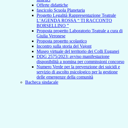
Offerte didattiche
fascicolo Scuola Planetaria
Progetto Legalità Rappresentazione Teatrale
L’AGENDA ROSSA “ TI RACCONTO
BORSELLINO ”
Proposta progetto Laboratorio Teatrale a cura di
Giulia Veronese
Proposta progetto scolastico
Incontro sulla storia del Vajont
Museo virtuale del territorio dei Colli Euganei
DDG 2575/2023: avviso manifestazione
disponibilità a nomina per commissioni concorso
Numero Verde per la prevenzione dei suicidi e
servizio di ascolto psicologico per la gestione
delle emergenze della comunità
Bacheca sindacale