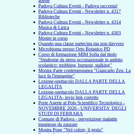
aperte
Padova Cultura Eventi - Padova racconta!
Padova Cultura Eventi - Newsletter n. 4317
Biblioteche
Padova Cultura Eventi - Newsletter n. 4314
Musica & Lirica
Padova Cultura Eventi - Newsletter n. 4303
Mostre in corso
Quando una classe partecipa ma non davvero
Microbioma presso Orto Botanico PD
Corso di formazione MIM Sofia dal titolo
"Sindrome da stress occupazionale in ambito
scolastico: mobbing, burnout, stalking"
Mostra d'arte contemporanea "Giancarlo Zen. La
luce fa l'immagine"
Lezione-spettacolo DALLA PARTE DELLA
LEGALITA
Lezione-spettacolo DALLA PARTE DELLA
LEGALITA- invio link corretto
Porte Aperte al Polo Scientifico Tecnologico -
NOVEMBRE 2026 - UNIVERSITA' DEGLI
STUDI DI FERRARA
Comune di Padova - prevenzione malattie
trasmesse da zanzare
Mostra Pope "Nel colore, il gesto"