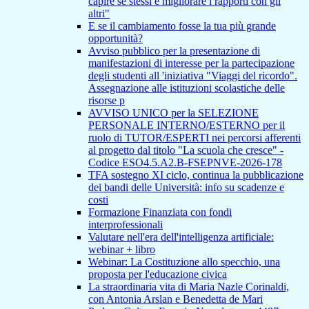
capire se stessi e migliorare i rapporti con gli
altri"
E se il cambiamento fosse la tua più grande
opportunità?
Avviso pubblico per la presentazione di
manifestazioni di interesse per la partecipazione
degli studenti all 'iniziativa "Viaggi del ricordo".
Assegnazione alle istituzioni scolastiche delle
risorse p
AVVISO UNICO per la SELEZIONE
PERSONALE INTERNO/ESTERNO per il
ruolo di TUTOR/ESPERTI nei percorsi afferenti
al progetto dal titolo "La scuola che cresce" -
Codice ESO4.5.A2.B-FSEPNVE-2026-178
TFA sostegno XI ciclo, continua la pubblicazione
dei bandi delle Università: info su scadenze e
costi
Formazione Finanziata con fondi
interprofessionali
Valutare nell'era dell'intelligenza artificiale:
webinar + libro
Webinar: La Costituzione allo specchio, una
proposta per l'educazione civica
La straordinaria vita di Maria Nazle Corinaldi,
con Antonia Arslan e Benedetta de Mari