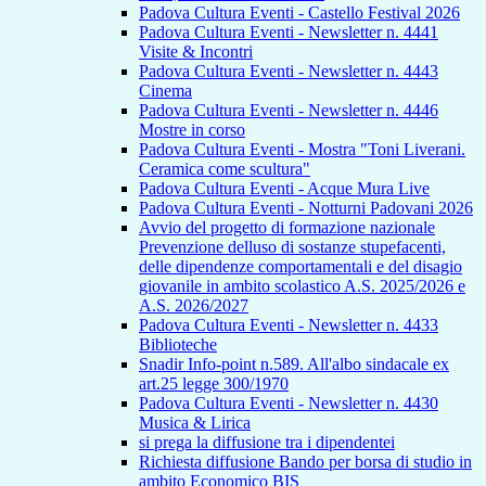
Padova Cultura Eventi - Castello Festival 2026
Padova Cultura Eventi - Newsletter n. 4441
Visite & Incontri
Padova Cultura Eventi - Newsletter n. 4443
Cinema
Padova Cultura Eventi - Newsletter n. 4446
Mostre in corso
Padova Cultura Eventi - Mostra "Toni Liverani.
Ceramica come scultura"
Padova Cultura Eventi - Acque Mura Live
Padova Cultura Eventi - Notturni Padovani 2026
Avvio del progetto di formazione nazionale
Prevenzione delluso di sostanze stupefacenti,
delle dipendenze comportamentali e del disagio
giovanile in ambito scolastico A.S. 2025/2026 e
A.S. 2026/2027
Padova Cultura Eventi - Newsletter n. 4433
Biblioteche
Snadir Info-point n.589. All'albo sindacale ex
art.25 legge 300/1970
Padova Cultura Eventi - Newsletter n. 4430
Musica & Lirica
si prega la diffusione tra i dipendentei
Richiesta diffusione Bando per borsa di studio in
ambito Economico BIS