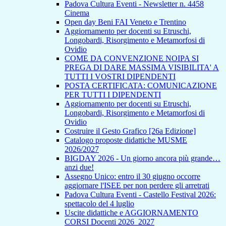
Padova Cultura Eventi - Newsletter n. 4458
Cinema
Open day Beni FAI Veneto e Trentino
Aggiornamento per docenti su Etruschi,
Longobardi, Risorgimento e Metamorfosi di
Ovidio
COME DA CONVENZIONE NOIPA SI
PREGA DI DARE MASSIMA VISIBILITA' A
TUTTI I VOSTRI DIPENDENTI
POSTA CERTIFICATA: COMUNICAZIONE
PER TUTTI I DIPENDENTI
Aggiornamento per docenti su Etruschi,
Longobardi, Risorgimento e Metamorfosi di
Ovidio
Costruire il Gesto Grafico [26a Edizione]
Catalogo proposte didattiche MUSME
2026/2027
BIGDAY 2026 - Un giorno ancora più grande…
anzi due!
Assegno Unico: entro il 30 giugno occorre
aggiornare l'ISEE per non perdere gli arretrati
Padova Cultura Eventi - Castello Festival 2026:
spettacolo del 4 luglio
Uscite didattiche e AGGIORNAMENTO
CORSI Docenti 2026_2027