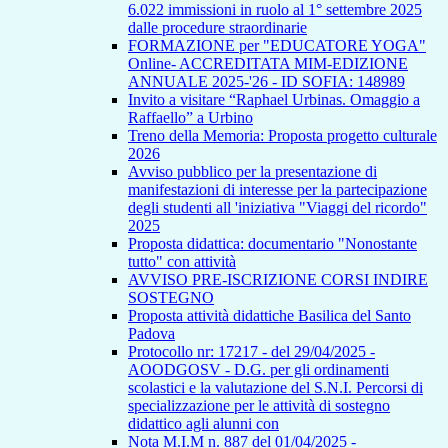
6.022 immissioni in ruolo al 1° settembre 2025
dalle procedure straordinarie
FORMAZIONE per "EDUCATORE YOGA"
Online- ACCREDITATA MIM-EDIZIONE
ANNUALE 2025-'26 - ID SOFIA: 148989
Invito a visitare “Raphael Urbinas. Omaggio a
Raffaello” a Urbino
Treno della Memoria: Proposta progetto culturale
2026
Avviso pubblico per la presentazione di
manifestazioni di interesse per la partecipazione
degli studenti all 'iniziativa "Viaggi del ricordo"
2025
Proposta didattica: documentario "Nonostante
tutto" con attività
AVVISO PRE-ISCRIZIONE CORSI INDIRE
SOSTEGNO
Proposta attività didattiche Basilica del Santo
Padova
Protocollo nr: 17217 - del 29/04/2025 -
AOODGOSV - D.G. per gli ordinamenti
scolastici e la valutazione del S.N.I. Percorsi di
specializzazione per le attività di sostegno
didattico agli alunni con
Nota M.I.M n. 887 del 01/04/2025 -