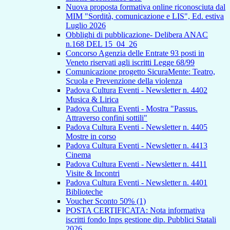
Nuova proposta formativa online riconosciuta dal
MIM "Sordità, comunicazione e LIS", Ed. estiva
Luglio 2026
Obblighi di pubblicazione- Delibera ANAC
n.168 DEL 15_04_26
Concorso Agenzia delle Entrate 93 posti in
Veneto riservati agli iscritti Legge 68/99
Comunicazione progetto SicuraMente: Teatro,
Scuola e Prevenzione della violenza
Padova Cultura Eventi - Newsletter n. 4402
Musica & Lirica
Padova Cultura Eventi - Mostra "Passus.
Attraverso confini sottili"
Padova Cultura Eventi - Newsletter n. 4405
Mostre in corso
Padova Cultura Eventi - Newsletter n. 4413
Cinema
Padova Cultura Eventi - Newsletter n. 4411
Visite & Incontri
Padova Cultura Eventi - Newsletter n. 4401
Biblioteche
Voucher Sconto 50% (1)
POSTA CERTIFICATA: Nota informativa
iscritti fondo Inps gestione dip. Pubblici Statali
2026