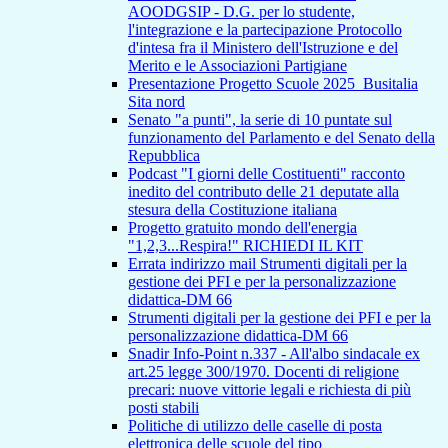
AOODGSIP - D.G. per lo studente,
l'integrazione e la partecipazione Protocollo
d'intesa fra il Ministero dell'Istruzione e del
Merito e le Associazioni Partigiane
Presentazione Progetto Scuole 2025_Busitalia
Sita nord
Senato "a punti", la serie di 10 puntate sul
funzionamento del Parlamento e del Senato della
Repubblica
Podcast "I giorni delle Costituenti" racconto
inedito del contributo delle 21 deputate alla
stesura della Costituzione italiana
Progetto gratuito mondo dell'energia
"1,2,3...Respira!" RICHIEDI IL KIT
Errata indirizzo mail Strumenti digitali per la
gestione dei PFI e per la personalizzazione
didattica-DM 66
Strumenti digitali per la gestione dei PFI e per la
personalizzazione didattica-DM 66
Snadir Info-Point n.337 - All'albo sindacale ex
art.25 legge 300/1970. Docenti di religione
precari: nuove vittorie legali e richiesta di più
posti stabili
Politiche di utilizzo delle caselle di posta
elettronica delle scuole del tipo