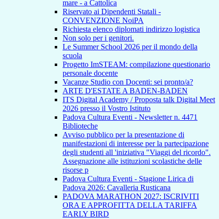
mare - a Cattolica
Riservato ai Dipendenti Statali -
CONVENZIONE NoiPA
Richiesta elenco diplomati indirizzo logistica
Non solo per i genitori.
Le Summer School 2026 per il mondo della
scuola
Progetto ImSTEAM: compilazione questionario
personale docente
Vacanze Studio con Docenti: sei pronto/a?
ARTE D'ESTATE A BADEN-BADEN
ITS Digital Academy / Proposta talk Digital Meet
2026 presso il Vostro Istituto
Padova Cultura Eventi - Newsletter n. 4471
Biblioteche
Avviso pubblico per la presentazione di
manifestazioni di interesse per la partecipazione
degli studenti all 'iniziativa "Viaggi del ricordo".
Assegnazione alle istituzioni scolastiche delle
risorse p
Padova Cultura Eventi - Stagione Lirica di
Padova 2026: Cavalleria Rusticana
PADOVA MARATHON 2027: ISCRIVITI
ORA E APPROFITTA DELLA TARIFFA
EARLY BIRD