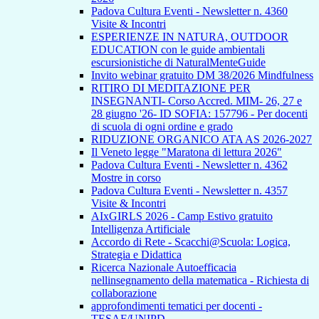
Padova Cultura Eventi - Newsletter n. 4360
Visite & Incontri
ESPERIENZE IN NATURA, OUTDOOR
EDUCATION con le guide ambientali
escursionistiche di NaturalMenteGuide
Invito webinar gratuito DM 38/2026 Mindfulness
RITIRO DI MEDITAZIONE PER
INSEGNANTI- Corso Accred. MIM- 26, 27 e
28 giugno '26- ID SOFIA: 157796 - Per docenti
di scuola di ogni ordine e grado
RIDUZIONE ORGANICO ATA AS 2026-2027
Il Veneto legge "Maratona di lettura 2026"
Padova Cultura Eventi - Newsletter n. 4362
Mostre in corso
Padova Cultura Eventi - Newsletter n. 4357
Visite & Incontri
AIxGIRLS 2026 - Camp Estivo gratuito
Intelligenza Artificiale
Accordo di Rete - Scacchi@Scuola: Logica,
Strategia e Didattica
Ricerca Nazionale Autoefficacia
nellinsegnamento della matematica - Richiesta di
collaborazione
approfondimenti tematici per docenti -
TESAF/UNIPD