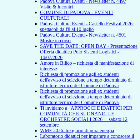
Padova Cultura Eventi - Newsletter n. 4497
Visite & Incontri
COMUNE DI PADOVA - EVENTI
CULTURALI
Padova Cultura Eventi - Castello Festival 2026:
spettacoli dall'8 al 10 luglio
Padova Cultura Eventi - Newsletter n. 4501
Mostre in corso
SAVE THE DATE: OPEN DAY - Presentazione
Offerta didattica Polo Sistemi Logistici -
14/07/2026
Amore in Bilico – richiesta di manifestazione di
interesse
Richiesta di promozione agli ex studenti
dell'avviso di selezione a tempo determinato di
istruttore tecnico del Comune di Padova
Richiesta di promozione agli ex studenti
dell'avviso di selezione a tempo determinato di
istruttore tecnico del Comune di Padova
Ti invitiamo a "APPROCCI DIDATTICI PER
COMUNITÀ CHE SUONANO. LE
ORCHESTRE SOCIALI 2026" - sabato 12
settembre
WMF 2026: tre giorni di pura energia
Laboratorio didattici per imparare a conoscere il