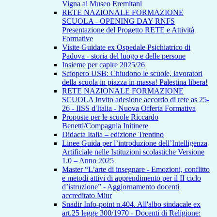
Vigna al Museo Eremitani
RETE NAZIONALE FORMAZIONE
SCUOLA - OPENING DAY RNFS
Presentazione del Progetto RETE e Attività
Formative
Visite Guidate ex Ospedale Psichiatrico di
Padova - storia del luogo e delle persone
Insieme per capire 2025/26
Sciopero USB: Chiudono le scuole, lavoratori
della scuola in piazza in massa! Palestina libera!
RETE NAZIONALE FORMAZIONE
SCUOLA Invito adesione accordo di rete as 25-
26 - IISS d'Italia - Nuova Offerta Formativa
Proposte per le scuole Riccardo
Benetti/Compagnia Initinere
Didacta Italia – edizione Trentino
Linee Guida per l’introduzione dell’Intelligenza
Artificiale nelle Istituzioni scolastiche Versione
1.0 – Anno 2025
Master “L’arte di insegnare - Emozioni, conflitto
e metodi attivi di apprendimento per il II ciclo
d’istruzione” - Aggiornamento docenti
accreditato Miur
Snadir Info-point n.404. All'albo sindacale ex
art.25 legge 300/1970 - Docenti di Religione: