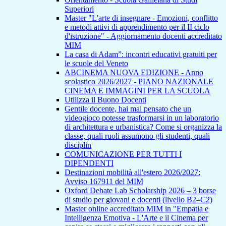
Superiori
Master "L'arte di insegnare - Emozioni, conflitto
e metodi attivi di apprendimento per il II ciclo
d'istruzione" - Aggiornamento docenti accreditato
MIM
La casa di Adam”: incontri educativi gratuiti per
le scuole del Veneto
ABCINEMA NUOVA EDIZIONE - Anno
scolastico 2026/2027 - PIANO NAZIONALE
CINEMA E IMMAGINI PER LA SCUOLA
Utilizza il Buono Docenti
Gentile docente, hai mai pensato che un
videogioco potesse trasformarsi in un laboratorio
di architettura e urbanistica? Come si organizza la
classe, quali ruoli assumono gli studenti, quali
disciplin
COMUNICAZIONE PER TUTTI I
DIPENDENTI
Destinazioni mobilità all'estero 2026/2027:
Avviso 167911 del MIM
Oxford Debate Lab Scholarship 2026 – 3 borse
di studio per giovani e docenti (livello B2–C2)
Master online accreditato MIM in "Empatia e
Intelligenza Emotiva - L'Arte e il Cinema per