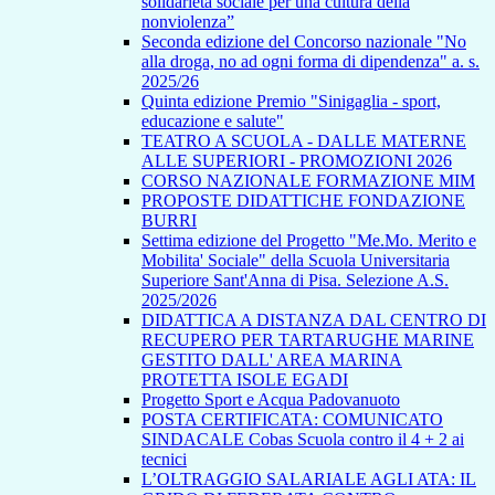
solidarietà sociale per una cultura della
nonviolenza”
Seconda edizione del Concorso nazionale "No
alla droga, no ad ogni forma di dipendenza" a. s.
2025/26
Quinta edizione Premio "Sinigaglia - sport,
educazione e salute"
TEATRO A SCUOLA - DALLE MATERNE
ALLE SUPERIORI - PROMOZIONI 2026
CORSO NAZIONALE FORMAZIONE MIM
PROPOSTE DIDATTICHE FONDAZIONE
BURRI
Settima edizione del Progetto "Me.Mo. Merito e
Mobilita' Sociale" della Scuola Universitaria
Superiore Sant'Anna di Pisa. Selezione A.S.
2025/2026
DIDATTICA A DISTANZA DAL CENTRO DI
RECUPERO PER TARTARUGHE MARINE
GESTITO DALL' AREA MARINA
PROTETTA ISOLE EGADI
Progetto Sport e Acqua Padovanuoto
POSTA CERTIFICATA: COMUNICATO
SINDACALE Cobas Scuola contro il 4 + 2 ai
tecnici
L’OLTRAGGIO SALARIALE AGLI ATA: IL