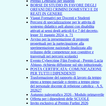
Premio Letterario per studenti
BORSE DI STUDIO IN FAVORE DEGLI
ORFANI DEI CRIMINI DOMESTICI E DI
REATI IN GENERE
Viaggi Formativi per Docenti e Studenti
Percorsi di specializzazione per le attivita di
sostegno didattico agli alunni con disabilita
attivati ai sensi degli articoli 6 e 7 del decreto-
legge 31 maggio 2024, n. 71
Avviso per la presentazione di proposte
progettuali per la partecipazione alla
sperimentazione nazionale finalizzata allo
sviluppo delle competenze non cognitive e
trasversali nei percorsi scolastici
Evento Cybercrime Film Festival - Premio Lucia
Abiuso- richiesta diffusione sul sito istituzionale.
POSTA CERTIFICATA: COMUNICAZIONE
PER TUTTI I DIPENDENTI
Trasformazione del rapporto di lavoro da tempo
pieno a tempo parziale o rientro a tempo pieno
del personale docente di religione cattolica - A.S.
202627
Autunno paleografico 2026 - Modulo primaverile
Offerta per i dipendenti delle SCUOLE
Invito esclusivo al Premio Furlini 2026