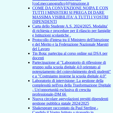
[cod.meccanografico]@istruzione.it
COME DA CONVENZIONE NOIPA E CON
TUTTI I MINISTERI SI PREGA DI DARE
MASSIMA VISIBILITA' A TUTTI I VOSTRI
DIPENDENTI
Carta dello Studente A.S. 2024/2025. Modalita'
di richiesta e procedure per il rilascio per famiglie
e Istituzioni scolastiche .
Protocollo d'intesa tra il Ministero dell'Istruzione
e del Merito e la Federazione Nazionale Maestri
del Lavoro
Tin Bota: partecipa al corso online sui DSA per
docenti
Partecipazione al "Laboratorio di riflessione di
gruppo sulla scuola digitale 4.0 orientato al
potenziamento del coinvolgimento degli studenti"
e a "Costruiamo insieme la scuola digitale 4.0"
Laboratorio di intervisione: La gestione della
complessità nell'era della Trasformazione Digitale
- Un'opportunità esclusiva di crescita
professionale-DM 66
Nuova circolare agevolazioni prestiti dipendenti
gestione pubblica statale 2024/2025
Shakespeare raccontato da Paul Sterling -
Candida il Vostro Istituto a riceverlo in