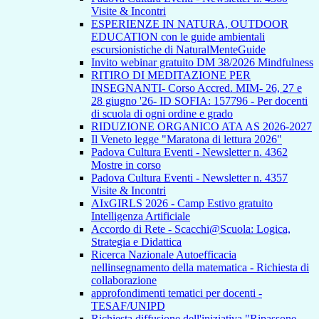
Visite & Incontri
ESPERIENZE IN NATURA, OUTDOOR
EDUCATION con le guide ambientali
escursionistiche di NaturalMenteGuide
Invito webinar gratuito DM 38/2026 Mindfulness
RITIRO DI MEDITAZIONE PER
INSEGNANTI- Corso Accred. MIM- 26, 27 e
28 giugno '26- ID SOFIA: 157796 - Per docenti
di scuola di ogni ordine e grado
RIDUZIONE ORGANICO ATA AS 2026-2027
Il Veneto legge "Maratona di lettura 2026"
Padova Cultura Eventi - Newsletter n. 4362
Mostre in corso
Padova Cultura Eventi - Newsletter n. 4357
Visite & Incontri
AIxGIRLS 2026 - Camp Estivo gratuito
Intelligenza Artificiale
Accordo di Rete - Scacchi@Scuola: Logica,
Strategia e Didattica
Ricerca Nazionale Autoefficacia
nellinsegnamento della matematica - Richiesta di
collaborazione
approfondimenti tematici per docenti -
TESAF/UNIPD
Richiesta diffusione dell'iniziativa "Ripassone