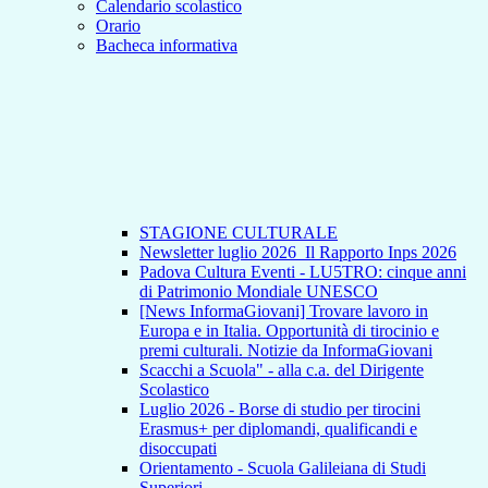
Calendario scolastico
Orario
Bacheca informativa
STAGIONE CULTURALE
Newsletter luglio 2026_Il Rapporto Inps 2026
Padova Cultura Eventi - LU5TRO: cinque anni
di Patrimonio Mondiale UNESCO
[News InformaGiovani] Trovare lavoro in
Europa e in Italia. Opportunità di tirocinio e
premi culturali. Notizie da InformaGiovani
Scacchi a Scuola" - alla c.a. del Dirigente
Scolastico
Luglio 2026 - Borse di studio per tirocini
Erasmus+ per diplomandi, qualificandi e
disoccupati
Orientamento - Scuola Galileiana di Studi
Superiori