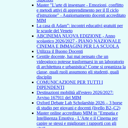
Master "L'arte di insegnare - Emozioni, conflitto
e metodi attivi di apprendimento per il II ciclo
d'istruzione" - Aggiornamento docenti accreditato
MIM
La casa di Adam”: incontri educativi gratuiti per
le scuole del Veneto
ABCINEMA NUOVA EDIZIONE - Anno
scolastico 2026/2027 - PIANO NAZIONALE
CINEMA E IMMAGINI PER LA SCUOLA
Utilizza il Buono Docenti
Gentile docente, hai mai pensato che un
videogioco potesse trasformarsi in un laboratorio
di architettura e urbanistica? Come si organizza la
classe, quali ruoli assumono gli studenti, quali
disciplin
COMUNICAZIONE PER TUTTI I
DIPENDENTI
Destinazioni mobilità all'estero 2026/2027:
Avviso 167911 del MIM
Oxford Debate Lab Scholarship 2026 – 3 borse
di studio per giovani e docenti (livello B2–C2)
Master online accreditato MIM in "Empatia e
Intelligenza Emotiva - L'Arte e il Cinema per
capire se stessi e migliorare i rapporti con gli