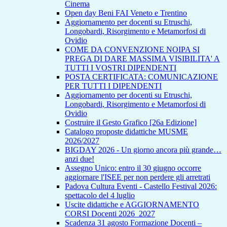
Cinema
Open day Beni FAI Veneto e Trentino
Aggiornamento per docenti su Etruschi,
Longobardi, Risorgimento e Metamorfosi di
Ovidio
COME DA CONVENZIONE NOIPA SI
PREGA DI DARE MASSIMA VISIBILITA' A
TUTTI I VOSTRI DIPENDENTI
POSTA CERTIFICATA: COMUNICAZIONE
PER TUTTI I DIPENDENTI
Aggiornamento per docenti su Etruschi,
Longobardi, Risorgimento e Metamorfosi di
Ovidio
Costruire il Gesto Grafico [26a Edizione]
Catalogo proposte didattiche MUSME
2026/2027
BIGDAY 2026 - Un giorno ancora più grande…
anzi due!
Assegno Unico: entro il 30 giugno occorre
aggiornare l'ISEE per non perdere gli arretrati
Padova Cultura Eventi - Castello Festival 2026:
spettacolo del 4 luglio
Uscite didattiche e AGGIORNAMENTO
CORSI Docenti 2026_2027
Scadenza 31 agosto Formazione Docenti –