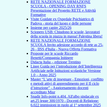
RETE NAZIONALE FORMAZIONE
SCUOLA - OPENING DAY RNFS
Presentazione del Progetto RETE e Attività
Formative
Visite Guidate ex Ospedale Psichiatrico di
Padova - storia del luogo e delle persone
Insieme per capire 2025/26
Sciopero USB: Chiudono le scuole, lavoratori
della scuola in piazza in massa! Palestina libera!
RETE NAZIONALE FORMAZIONE
SCUOLA Invito adesione accordo di rete as 25-
26 - IISS d'Italia - Nuova Offerta Formativa
Proposte per le scuole Riccardo
Benetti/Compagnia Initinere
Didacta Italia – edizione Trentino
Linee Guida per l’introduzione dell’Intelligenza
Artificiale nelle Istituzioni scolastiche Versione
1.0 – Anno 2025
Master “L’arte di insegnare - Emozioni, conflitto
e metodi attivi di apprendimento per il II ciclo
d’istruzione” - Aggiornamento docenti
accreditato Miur
Snadir Info-point n.404. All'albo sindacale ex
art.25 legge 300/1970 - Docenti di Religione:
6.022 immissioni in ruolo al 1° settembre 2025