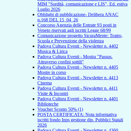
MIM "Sordità, comunicazione e LIS", Ed. estiva
Luglio 2026
Obblighi di pubblicazione- Delibera ANAC
n.168 DEL 15_04_26
Concorso Agenzia delle Entrate 93 posti in
Veneto riservati agli iscritti Legge 68/99
Comunicazione progetto SicuraMente: Teatro,
Scuola e Prevenzione della violenza
Padova Cultura Eventi - Newsletter n. 4402
Musica & Lirica
Padova Cultura Eventi - Mostra "Passus.
Attraverso confini sottili"
Padova Cultura Eventi - Newsletter n. 4405
Mostre in corso
Padova Cultura Eventi - Newsletter n. 4413
Cinema
Padova Cultura Eventi - Newsletter n. 4411
Visite & Incontri
Padova Cultura Eventi - Newsletter n. 4401
Biblioteche
Voucher Sconto 50% (1)
POSTA CERTIFICATA: Nota informativa
iscritti fondo Inps gestione dip. Pubblici Statali
2026
Padova Cultura Eventi - Newsletter n. 4360