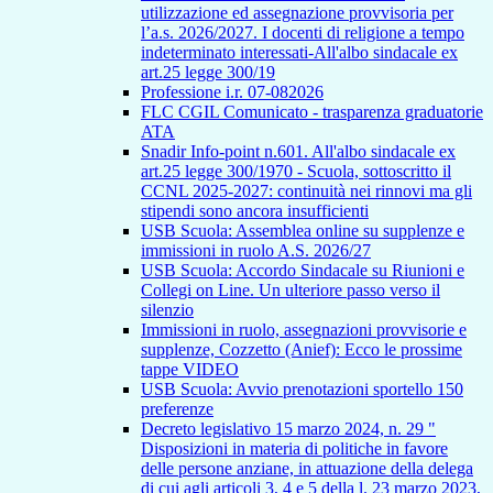
utilizzazione ed assegnazione provvisoria per
l’a.s. 2026/2027. I docenti di religione a tempo
indeterminato interessati-All'albo sindacale ex
art.25 legge 300/19
Professione i.r. 07-082026
FLC CGIL Comunicato - trasparenza graduatorie
ATA
Snadir Info-point n.601. All'albo sindacale ex
art.25 legge 300/1970 - Scuola, sottoscritto il
CCNL 2025-2027: continuità nei rinnovi ma gli
stipendi sono ancora insufficienti
USB Scuola: Assemblea online su supplenze e
immissioni in ruolo A.S. 2026/27
USB Scuola: Accordo Sindacale su Riunioni e
Collegi on Line. Un ulteriore passo verso il
silenzio
Immissioni in ruolo, assegnazioni provvisorie e
supplenze, Cozzetto (Anief): Ecco le prossime
tappe VIDEO
USB Scuola: Avvio prenotazioni sportello 150
preferenze
Decreto legislativo 15 marzo 2024, n. 29 "
Disposizioni in materia di politiche in favore
delle persone anziane, in attuazione della delega
di cui agli articoli 3, 4 e 5 della l. 23 marzo 2023,