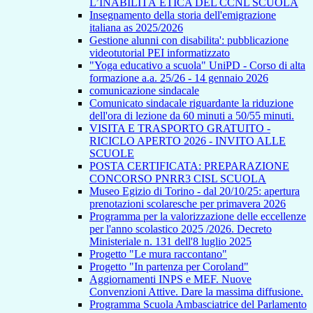
L’INABILITÀ ETICA DEL CCNL SCUOLA
Insegnamento della storia dell'emigrazione
italiana as 2025/2026
Gestione alunni con disabilita': pubblicazione
videotutorial PEI informatizzato
"Yoga educativo a scuola" UniPD - Corso di alta
formazione a.a. 25/26 - 14 gennaio 2026
comunicazione sindacale
Comunicato sindacale riguardante la riduzione
dell'ora di lezione da 60 minuti a 50/55 minuti.
VISITA E TRASPORTO GRATUITO -
RICICLO APERTO 2026 - INVITO ALLE
SCUOLE
POSTA CERTIFICATA: PREPARAZIONE
CONCORSO PNRR3 CISL SCUOLA
Museo Egizio di Torino - dal 20/10/25: apertura
prenotazioni scolaresche per primavera 2026
Programma per la valorizzazione delle eccellenze
per l'anno scolastico 2025 /2026. Decreto
Ministeriale n. 131 dell'8 luglio 2025
Progetto "Le mura raccontano"
Progetto "In partenza per Coroland"
Aggiornamenti INPS e MEF. Nuove
Convenzioni Attive. Dare la massima diffusione.
Programma Scuola Ambasciatrice del Parlamento