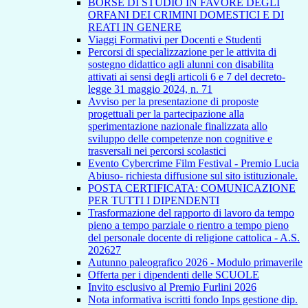
BORSE DI STUDIO IN FAVORE DEGLI
ORFANI DEI CRIMINI DOMESTICI E DI
REATI IN GENERE
Viaggi Formativi per Docenti e Studenti
Percorsi di specializzazione per le attivita di
sostegno didattico agli alunni con disabilita
attivati ai sensi degli articoli 6 e 7 del decreto-
legge 31 maggio 2024, n. 71
Avviso per la presentazione di proposte
progettuali per la partecipazione alla
sperimentazione nazionale finalizzata allo
sviluppo delle competenze non cognitive e
trasversali nei percorsi scolastici
Evento Cybercrime Film Festival - Premio Lucia
Abiuso- richiesta diffusione sul sito istituzionale.
POSTA CERTIFICATA: COMUNICAZIONE
PER TUTTI I DIPENDENTI
Trasformazione del rapporto di lavoro da tempo
pieno a tempo parziale o rientro a tempo pieno
del personale docente di religione cattolica - A.S.
202627
Autunno paleografico 2026 - Modulo primaverile
Offerta per i dipendenti delle SCUOLE
Invito esclusivo al Premio Furlini 2026
Nota informativa iscritti fondo Inps gestione dip.