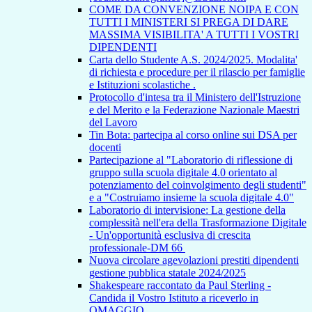
COME DA CONVENZIONE NOIPA E CON
TUTTI I MINISTERI SI PREGA DI DARE
MASSIMA VISIBILITA' A TUTTI I VOSTRI
DIPENDENTI
Carta dello Studente A.S. 2024/2025. Modalita'
di richiesta e procedure per il rilascio per famiglie
e Istituzioni scolastiche .
Protocollo d'intesa tra il Ministero dell'Istruzione
e del Merito e la Federazione Nazionale Maestri
del Lavoro
Tin Bota: partecipa al corso online sui DSA per
docenti
Partecipazione al "Laboratorio di riflessione di
gruppo sulla scuola digitale 4.0 orientato al
potenziamento del coinvolgimento degli studenti"
e a "Costruiamo insieme la scuola digitale 4.0"
Laboratorio di intervisione: La gestione della
complessità nell'era della Trasformazione Digitale
- Un'opportunità esclusiva di crescita
professionale-DM 66
Nuova circolare agevolazioni prestiti dipendenti
gestione pubblica statale 2024/2025
Shakespeare raccontato da Paul Sterling -
Candida il Vostro Istituto a riceverlo in
OMAGGIO