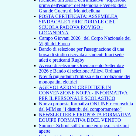
prima dell'esame" del Memoriale Veneto della
Grande Guerra di Montebelluna
POSTA CERTIFICATA: ASSEMBLEA
SINDACALE TERRITORIALE CISL
SCUOLA PADOVA ROVIGO -
LOCANDINA
Campo Giovani 2026" del Corpo Nazionale dei
Vigili del Fuoco
Bando di selezione per l'assegnazione di una
borsa di studio riservata a studenti fuori sede
atleti e praticanti Rugby
Avviso di selezione Orientamento Settembre
2026 e Bando di selezione Allievi Ordinari
Novità riguardanti l'utilizzo e la circolazione dei
monopattini elettrici
AGEVOLAZIONI CREDITIZIE IN
CONVENZIONE NOIPA - INFORMATIVA
PER IL PERSONALE SCOLASTICO
Nuova proposta formativa ONLINE riconosciuta
dal MIM su "I disturbi del comportamento"
NEWSLETTER E PROPOSTA FORMATIVA
EQUIPE FORMATIVA DDEL VENETO
Summer School sull'Unione europea: iscrizioni
aperte