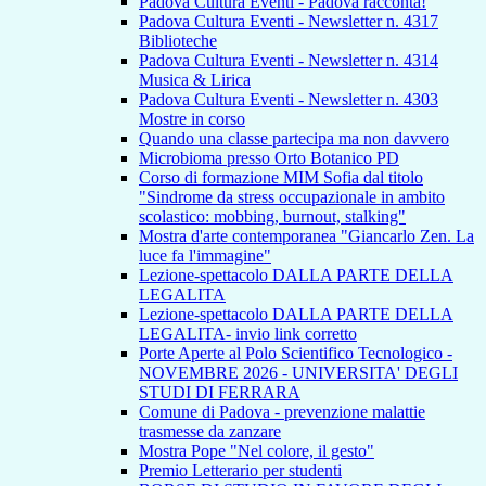
Padova Cultura Eventi - Padova racconta!
Padova Cultura Eventi - Newsletter n. 4317
Biblioteche
Padova Cultura Eventi - Newsletter n. 4314
Musica & Lirica
Padova Cultura Eventi - Newsletter n. 4303
Mostre in corso
Quando una classe partecipa ma non davvero
Microbioma presso Orto Botanico PD
Corso di formazione MIM Sofia dal titolo
"Sindrome da stress occupazionale in ambito
scolastico: mobbing, burnout, stalking"
Mostra d'arte contemporanea "Giancarlo Zen. La
luce fa l'immagine"
Lezione-spettacolo DALLA PARTE DELLA
LEGALITA
Lezione-spettacolo DALLA PARTE DELLA
LEGALITA- invio link corretto
Porte Aperte al Polo Scientifico Tecnologico -
NOVEMBRE 2026 - UNIVERSITA' DEGLI
STUDI DI FERRARA
Comune di Padova - prevenzione malattie
trasmesse da zanzare
Mostra Pope "Nel colore, il gesto"
Premio Letterario per studenti