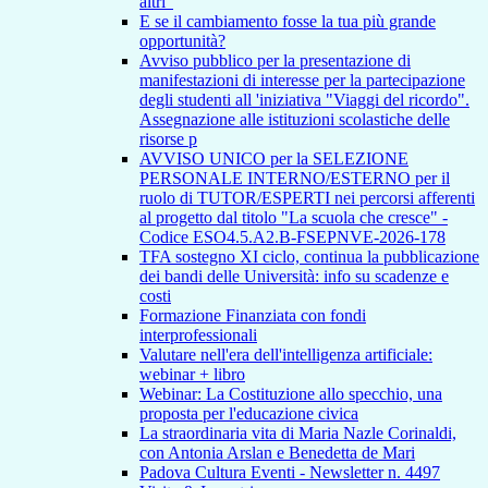
altri"
E se il cambiamento fosse la tua più grande
opportunità?
Avviso pubblico per la presentazione di
manifestazioni di interesse per la partecipazione
degli studenti all 'iniziativa "Viaggi del ricordo".
Assegnazione alle istituzioni scolastiche delle
risorse p
AVVISO UNICO per la SELEZIONE
PERSONALE INTERNO/ESTERNO per il
ruolo di TUTOR/ESPERTI nei percorsi afferenti
al progetto dal titolo "La scuola che cresce" -
Codice ESO4.5.A2.B-FSEPNVE-2026-178
TFA sostegno XI ciclo, continua la pubblicazione
dei bandi delle Università: info su scadenze e
costi
Formazione Finanziata con fondi
interprofessionali
Valutare nell'era dell'intelligenza artificiale:
webinar + libro
Webinar: La Costituzione allo specchio, una
proposta per l'educazione civica
La straordinaria vita di Maria Nazle Corinaldi,
con Antonia Arslan e Benedetta de Mari
Padova Cultura Eventi - Newsletter n. 4497