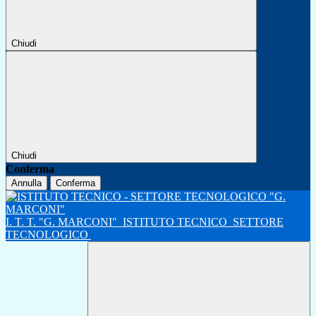
Chiudi
Chiudi
Conferma
Annulla
Conferma
I. T. T. "G. MARCONI"
ISTITUTO TECNICO
SETTORE
TECNOLOGICO