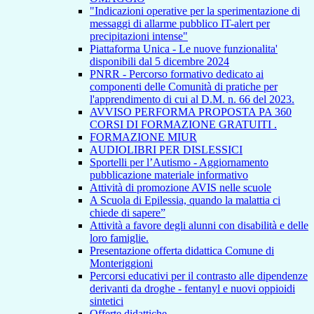
"Indicazioni operative per la sperimentazione di
messaggi di allarme pubblico IT-alert per
precipitazioni intense"
Piattaforma Unica - Le nuove funzionalita'
disponibili dal 5 dicembre 2024
PNRR - Percorso formativo dedicato ai
componenti delle Comunità di pratiche per
l'apprendimento di cui al D.M. n. 66 del 2023.
AVVISO PERFORMA PROPOSTA PA 360
CORSI DI FORMAZIONE GRATUITI .
FORMAZIONE MIUR
AUDIOLIBRI PER DISLESSICI
Sportelli per l’Autismo - Aggiornamento
pubblicazione materiale informativo
Attività di promozione AVIS nelle scuole
A Scuola di Epilessia, quando la malattia ci
chiede di sapere”
Attività a favore degli alunni con disabilità e delle
loro famiglie.
Presentazione offerta didattica Comune di
Monteriggioni
Percorsi educativi per il contrasto alle dipendenze
derivanti da droghe - fentanyl e nuovi oppioidi
sintetici
Offerte didattiche