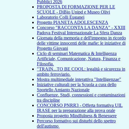
Pubblici 2026
PROPOSTA DI FORMAZIONE PER LE
SCUOLE - DiBio Unipd e Museo Olivi
Laboratorio Colli Euganei
Progetto PIANETA ADOLESCENZA
Concorso "RACCONTA LA DANZA" - XXIII
Padova Festival Internazionale La Sfera Danza
Giornata della memoria e dell'impegno in ricordo
delle vittime innocenti delle mafie: le iniziative di
Progetto Giovani
Ciclo di seminari Matematica & Intelligenza
Artificiale, Comunicazione, Natura, Finanza e
Filosofia.
"TRAIN...TO BE COOL: legalità e sicurezza in
ambito ferroviario.
Mostra multimediale interattiva "Intelligenzae"
Iniziative culturali per la Scuola a cura dello
Sportello Amianto Nazionale
Confluenze. Studi, connessioni e contaminazioni
tra discipline
CONCORSO PNRR3 - Offerta formativa UIL
IRASE per la preparazione alla prova orale
Proposta progetto Mindfulness & Benessere
Percorso formativo sui disturbi dello spettro
dell'autismo