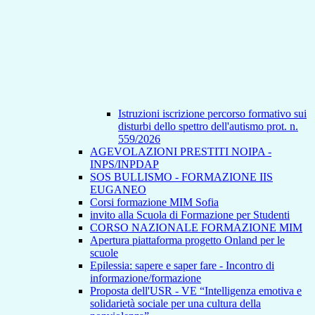
Istruzioni iscrizione percorso formativo sui
disturbi dello spettro dell'autismo prot. n.
559/2026
AGEVOLAZIONI PRESTITI NOIPA -
INPS/INPDAP
SOS BULLISMO - FORMAZIONE IIS
EUGANEO
Corsi formazione MIM Sofia
invito alla Scuola di Formazione per Studenti
CORSO NAZIONALE FORMAZIONE MIM
Apertura piattaforma progetto Onland per le
scuole
Epilessia: sapere e saper fare - Incontro di
informazione/formazione
Proposta dell'USR - VE “Intelligenza emotiva e
solidarietà sociale per una cultura della