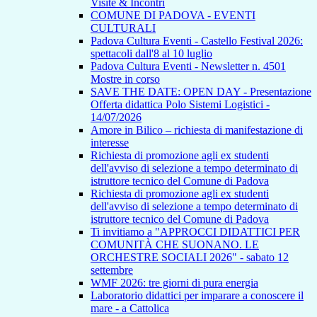
Visite & Incontri
COMUNE DI PADOVA - EVENTI
CULTURALI
Padova Cultura Eventi - Castello Festival 2026:
spettacoli dall'8 al 10 luglio
Padova Cultura Eventi - Newsletter n. 4501
Mostre in corso
SAVE THE DATE: OPEN DAY - Presentazione
Offerta didattica Polo Sistemi Logistici -
14/07/2026
Amore in Bilico – richiesta di manifestazione di
interesse
Richiesta di promozione agli ex studenti
dell'avviso di selezione a tempo determinato di
istruttore tecnico del Comune di Padova
Richiesta di promozione agli ex studenti
dell'avviso di selezione a tempo determinato di
istruttore tecnico del Comune di Padova
Ti invitiamo a "APPROCCI DIDATTICI PER
COMUNITÀ CHE SUONANO. LE
ORCHESTRE SOCIALI 2026" - sabato 12
settembre
WMF 2026: tre giorni di pura energia
Laboratorio didattici per imparare a conoscere il
mare - a Cattolica