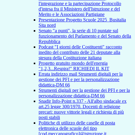
l'integrazione e la partecipazione Protocollo
d'intesa fra il Ministero dell'Istruzione e del
Merito e le Associazioni Partigiane
Presentazione Progetto Scuole 2025_Busitalia
Sita nord
Senato "a punti", la serie di 10 puntate sul
funzionamento del Parlamento e del Senato della
Repubblica
Podcast "I giorni delle Costituenti" racconto
inedito del contributo delle 21 deputate alla
stesura della Costituzione italiana
Progetto gratuito mondo dell'energia
"1,2,3...Respira!" RICHIEDI IL KIT
Errata indirizzo mail Strumenti digitali per la
gestione dei PFI e per la personalizzazione
didattica-DM 66
Strumenti digitali per la gestione dei PFI e per la
personalizzazione didattica-DM 66
Snadir Info-Point n.337 - All'albo sindacale ex
art.25 legge 300/1970. Docenti di religione
precari: nuove vittorie legali e richiesta di più
posti stabili
Politiche di utilizzo delle caselle di posta
elettronica delle scuole del tipo
[cod.meccanografico]@istruzione.it