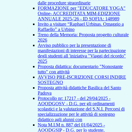
dalle procedure straordinarie
FORMAZIONE per "EDUCATORE YOGA"
Online- ACCREDITATA MIM-EDIZIONE
ANNUALE 2025-'26 - ID SOFIA: 148989
Invito a visitare “Raphael Urbinas. Omaggio a
Raffaello” a Urbino
Treno della Memoria: Proposta progetto culturale
2026
Avviso pubblico per la presentazione di
manifestazioni di interesse per la partecipazione
degli studenti all 'iniziativa "Viaggi del ricordo"
2025
Proposta didattica: documentario "Nonostante
tutto" con attività
AVVISO PRE-ISCRIZIONE CORSI INDIRE
SOSTEGNO
Proposta attività didattiche Basilica del Santo
Padova
Protocollo nr: 17217 - del 29/04/2025 -
AOODGOSV - D.G. per gli ordinamenti
scolastici e la valutazione del S.N.I. Percorsi di
specializzazione per le attività di sostegno
didattico agli alunni con
Nota M.I.M n. 887 del 01/04/2025 -
AOODGSIP - D.G. per lo studente,