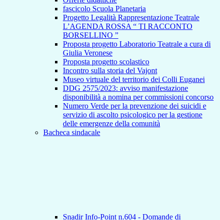
fascicolo Scuola Planetaria
Progetto Legalità Rappresentazione Teatrale
L’AGENDA ROSSA “ TI RACCONTO
BORSELLINO ”
Proposta progetto Laboratorio Teatrale a cura di
Giulia Veronese
Proposta progetto scolastico
Incontro sulla storia del Vajont
Museo virtuale del territorio dei Colli Euganei
DDG 2575/2023: avviso manifestazione
disponibilità a nomina per commissioni concorso
Numero Verde per la prevenzione dei suicidi e
servizio di ascolto psicologico per la gestione
delle emergenze della comunità
Bacheca sindacale
Snadir Info-Point n.604 - Domande di