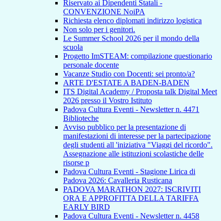
Riservato ai Dipendenti Statali -
CONVENZIONE NoiPA
Richiesta elenco diplomati indirizzo logistica
Non solo per i genitori.
Le Summer School 2026 per il mondo della
scuola
Progetto ImSTEAM: compilazione questionario
personale docente
Vacanze Studio con Docenti: sei pronto/a?
ARTE D'ESTATE A BADEN-BADEN
ITS Digital Academy / Proposta talk Digital Meet
2026 presso il Vostro Istituto
Padova Cultura Eventi - Newsletter n. 4471
Biblioteche
Avviso pubblico per la presentazione di
manifestazioni di interesse per la partecipazione
degli studenti all 'iniziativa "Viaggi del ricordo".
Assegnazione alle istituzioni scolastiche delle
risorse p
Padova Cultura Eventi - Stagione Lirica di
Padova 2026: Cavalleria Rusticana
PADOVA MARATHON 2027: ISCRIVITI
ORA E APPROFITTA DELLA TARIFFA
EARLY BIRD
Padova Cultura Eventi - Newsletter n. 4458