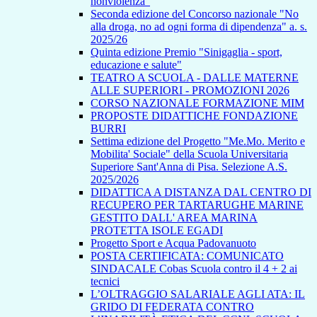
nonviolenza”
Seconda edizione del Concorso nazionale "No
alla droga, no ad ogni forma di dipendenza" a. s.
2025/26
Quinta edizione Premio "Sinigaglia - sport,
educazione e salute"
TEATRO A SCUOLA - DALLE MATERNE
ALLE SUPERIORI - PROMOZIONI 2026
CORSO NAZIONALE FORMAZIONE MIM
PROPOSTE DIDATTICHE FONDAZIONE
BURRI
Settima edizione del Progetto "Me.Mo. Merito e
Mobilita' Sociale" della Scuola Universitaria
Superiore Sant'Anna di Pisa. Selezione A.S.
2025/2026
DIDATTICA A DISTANZA DAL CENTRO DI
RECUPERO PER TARTARUGHE MARINE
GESTITO DALL' AREA MARINA
PROTETTA ISOLE EGADI
Progetto Sport e Acqua Padovanuoto
POSTA CERTIFICATA: COMUNICATO
SINDACALE Cobas Scuola contro il 4 + 2 ai
tecnici
L’OLTRAGGIO SALARIALE AGLI ATA: IL
GRIDO DI FEDERATA CONTRO