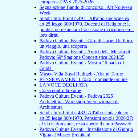
europeo - EPAS 2025-2026
Segnalazione Bando di concorso "Art Nouveau
Week"
Snadir Info-Point n.491 - All'albo sindacale ex
art.25 legge 300/1970. Docenti di Religione: la
politica perde ancora l’occasione di riconoscere i
loro diritti
Padova Cultura Eventi - Giro di storie. Un libro:
un viaggio, una scoperta
Padova Cultura Eventi - Amici della Musica di
Padova: 69ª Stagione Concertistica 2024/25
Padova Cultura Eventi - Mostra "Il bacio di
Giuda"
Museo Villa Bassi Rathgeb - Abano Terme
PENSIONAMENTI 2026 - domande on line
LA VOCE DEGLI ATA
Corsa contro la Fame
Padova Cultura Eventi - Padova 2025
Architettura. Workshop Internazionale di
Architettura
Snadir Info-Point n.482- All'albo sindacale ex
art.25 legge 300/1970. Pensioni scuola 2026/27:
al via le domande, resta aperto il nodo Passweb
Padova Cultura Eventi - Installazione di Giorgio
Vigna al Museo Eremitani