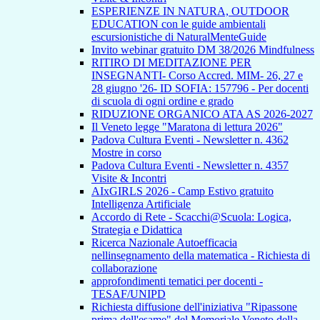
ESPERIENZE IN NATURA, OUTDOOR
EDUCATION con le guide ambientali
escursionistiche di NaturalMenteGuide
Invito webinar gratuito DM 38/2026 Mindfulness
RITIRO DI MEDITAZIONE PER
INSEGNANTI- Corso Accred. MIM- 26, 27 e
28 giugno '26- ID SOFIA: 157796 - Per docenti
di scuola di ogni ordine e grado
RIDUZIONE ORGANICO ATA AS 2026-2027
Il Veneto legge "Maratona di lettura 2026"
Padova Cultura Eventi - Newsletter n. 4362
Mostre in corso
Padova Cultura Eventi - Newsletter n. 4357
Visite & Incontri
AIxGIRLS 2026 - Camp Estivo gratuito
Intelligenza Artificiale
Accordo di Rete - Scacchi@Scuola: Logica,
Strategia e Didattica
Ricerca Nazionale Autoefficacia
nellinsegnamento della matematica - Richiesta di
collaborazione
approfondimenti tematici per docenti -
TESAF/UNIPD
Richiesta diffusione dell'iniziativa "Ripassone
prima dell'esame" del Memoriale Veneto della