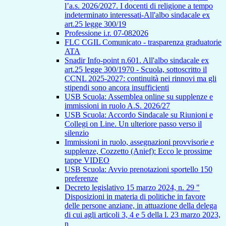
l’a.s. 2026/2027. I docenti di religione a tempo
indeterminato interessati-All'albo sindacale ex
art.25 legge 300/19
Professione i.r. 07-082026
FLC CGIL Comunicato - trasparenza graduatorie
ATA
Snadir Info-point n.601. All'albo sindacale ex
art.25 legge 300/1970 - Scuola, sottoscritto il
CCNL 2025-2027: continuità nei rinnovi ma gli
stipendi sono ancora insufficienti
USB Scuola: Assemblea online su supplenze e
immissioni in ruolo A.S. 2026/27
USB Scuola: Accordo Sindacale su Riunioni e
Collegi on Line. Un ulteriore passo verso il
silenzio
Immissioni in ruolo, assegnazioni provvisorie e
supplenze, Cozzetto (Anief): Ecco le prossime
tappe VIDEO
USB Scuola: Avvio prenotazioni sportello 150
preferenze
Decreto legislativo 15 marzo 2024, n. 29 "
Disposizioni in materia di politiche in favore
delle persone anziane, in attuazione della delega
di cui agli articoli 3, 4 e 5 della l. 23 marzo 2023,
n