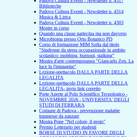
Padova Cultura Eventi - Newsletter n. 4317
Biblioteche
Padova Cultura Eventi - Newsletter n. 4314
Musica & Lirica
Padova Cultura Eventi - Newsletter n. 4303
Mostre in corso
Quando una classe partecipa ma non davvero
Microbioma presso Orto Botanico PD
Corso di formazione MIM Sofia dal titolo
"Sindrome da stress occupazionale in ambito
scolastico: mobbing, burnout, stalking"
Mostra d'arte contemporanea "Giancarlo Zen. La
luce fa l'immagine"
Lezione-spettacolo DALLA PARTE DELLA
LEGALITA
Lezione-spettacolo DALLA PARTE DELLA
LEGALITA- invio link corretto
Porte Aperte al Polo Scientifico Tecnologico -
NOVEMBRE 2026 - UNIVERSITA' DEGLI
STUDI DI FERRARA
Comune di Padova - prevenzione malattie
trasmesse da zanzare
Mostra Pope "Nel colore, il gesto"
Premio Letterario per studenti
BORSE DI STUDIO IN FAVORE DEGLI