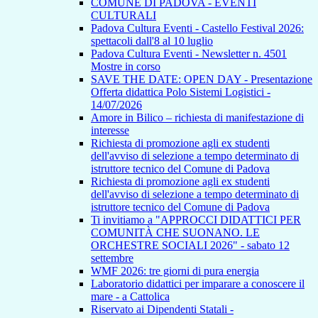
COMUNE DI PADOVA - EVENTI
CULTURALI
Padova Cultura Eventi - Castello Festival 2026:
spettacoli dall'8 al 10 luglio
Padova Cultura Eventi - Newsletter n. 4501
Mostre in corso
SAVE THE DATE: OPEN DAY - Presentazione
Offerta didattica Polo Sistemi Logistici -
14/07/2026
Amore in Bilico – richiesta di manifestazione di
interesse
Richiesta di promozione agli ex studenti
dell'avviso di selezione a tempo determinato di
istruttore tecnico del Comune di Padova
Richiesta di promozione agli ex studenti
dell'avviso di selezione a tempo determinato di
istruttore tecnico del Comune di Padova
Ti invitiamo a "APPROCCI DIDATTICI PER
COMUNITÀ CHE SUONANO. LE
ORCHESTRE SOCIALI 2026" - sabato 12
settembre
WMF 2026: tre giorni di pura energia
Laboratorio didattici per imparare a conoscere il
mare - a Cattolica
Riservato ai Dipendenti Statali -