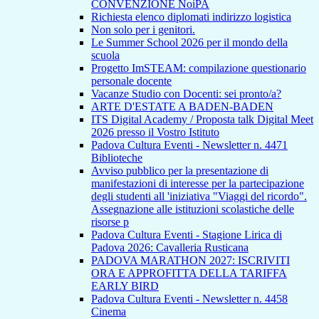
CONVENZIONE NoiPA
Richiesta elenco diplomati indirizzo logistica
Non solo per i genitori.
Le Summer School 2026 per il mondo della
scuola
Progetto ImSTEAM: compilazione questionario
personale docente
Vacanze Studio con Docenti: sei pronto/a?
ARTE D'ESTATE A BADEN-BADEN
ITS Digital Academy / Proposta talk Digital Meet
2026 presso il Vostro Istituto
Padova Cultura Eventi - Newsletter n. 4471
Biblioteche
Avviso pubblico per la presentazione di
manifestazioni di interesse per la partecipazione
degli studenti all 'iniziativa "Viaggi del ricordo".
Assegnazione alle istituzioni scolastiche delle
risorse p
Padova Cultura Eventi - Stagione Lirica di
Padova 2026: Cavalleria Rusticana
PADOVA MARATHON 2027: ISCRIVITI
ORA E APPROFITTA DELLA TARIFFA
EARLY BIRD
Padova Cultura Eventi - Newsletter n. 4458
Cinema