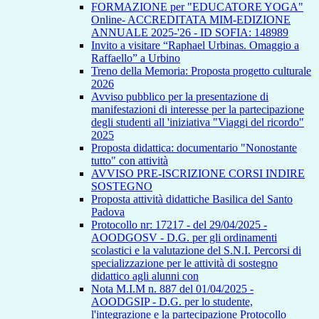
FORMAZIONE per "EDUCATORE YOGA"
Online- ACCREDITATA MIM-EDIZIONE
ANNUALE 2025-'26 - ID SOFIA: 148989
Invito a visitare “Raphael Urbinas. Omaggio a
Raffaello” a Urbino
Treno della Memoria: Proposta progetto culturale
2026
Avviso pubblico per la presentazione di
manifestazioni di interesse per la partecipazione
degli studenti all 'iniziativa "Viaggi del ricordo"
2025
Proposta didattica: documentario "Nonostante
tutto" con attività
AVVISO PRE-ISCRIZIONE CORSI INDIRE
SOSTEGNO
Proposta attività didattiche Basilica del Santo
Padova
Protocollo nr: 17217 - del 29/04/2025 -
AOODGOSV - D.G. per gli ordinamenti
scolastici e la valutazione del S.N.I. Percorsi di
specializzazione per le attività di sostegno
didattico agli alunni con
Nota M.I.M n. 887 del 01/04/2025 -
AOODGSIP - D.G. per lo studente,
l'integrazione e la partecipazione Protocollo