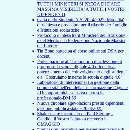
TUTTI I MINISTERI SI PREGA DI DARE
MASSIMA VISIBILITA' A TUTTI I VOSTRI
DIPENDENTI
Carta dello Studente A.S. 2024/2025. Modalita'
di richiesta e procedure per il rilascio per famiglie
e Istituzioni scolastiche .
Protocollo d'intesa tra il Ministero dell'Istruzione
e del Merito e la Federazione Nazionale Maestri
del Lavoro
Tin Bota: partecipa al corso online sui DSA per
docenti
Partecipazione al "Laboratorio di riflessione di
gruppo sulla scuola digitale 4.0 orientato al
potenziamento del coinvolgimento degli studenti"
e a "Costruiamo insieme la scuola digitale 4.0"
Laboratorio di intervisione: La gestione della
complessità nell'era della Trasformazione Digitale
- Un'opportunità esclusiva di crescita
professionale-DM 66
Nuova circolare agevolazioni prestiti dipendenti
gestione pubblica statale 2024/2025
Shakespeare raccontato da Paul Sterling -
Candida il Vostro Istituto a riceverlo in
OMAGGIO
"Indicazioni operative per la sperimentazione di