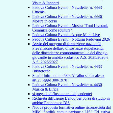
Visite & Incontri
Padova Cultura Eventi - Newsletter n. 4443
Cinema
Padova Cultura Eventi - Newsletter n. 4446
Mostre in corso
Padova Cultura Eventi - Mostra "Toni Liverani.
Ceramica come scultura"
Padova Cultura Eventi - Acque Mura Live
Padova Cultura Eventi - Notturni Padovani 2026
Avvio del progetto di formazione nazionale
Prevenzione delluso di sostanze stupefacenti,
delle dipendenze comportamentali e del disagio
giovanile in ambito scolastico A.S. 2025/2026 e
A.S. 2026/2027
Padova Cultura Eventi - Newsletter n. 4433
Biblioteche
Snadir Info-point n.589. All'albo sindacale ex
art.25 legge 300/1970
Padova Cultura Eventi - Newsletter n. 4430
Musica & Lirica
si prega la diffusione tra i dipendentei
Richiesta diffusione Bando per borsa di studio in
ambito Economico BIS
Nuova proposta formativa online riconosciuta dal
MIM "Sordità, comunicazione e LIS", Ed. estiva