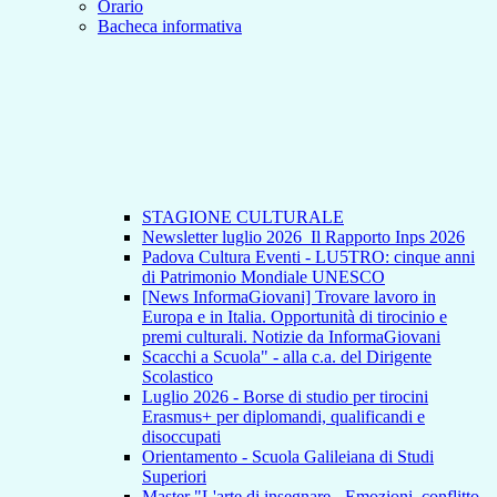
Orario
Bacheca informativa
STAGIONE CULTURALE
Newsletter luglio 2026_Il Rapporto Inps 2026
Padova Cultura Eventi - LU5TRO: cinque anni
di Patrimonio Mondiale UNESCO
[News InformaGiovani] Trovare lavoro in
Europa e in Italia. Opportunità di tirocinio e
premi culturali. Notizie da InformaGiovani
Scacchi a Scuola" - alla c.a. del Dirigente
Scolastico
Luglio 2026 - Borse di studio per tirocini
Erasmus+ per diplomandi, qualificandi e
disoccupati
Orientamento - Scuola Galileiana di Studi
Superiori
Master "L'arte di insegnare - Emozioni, conflitto