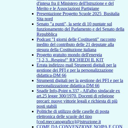
d'intesa fra il Ministero dell'Istruzione e del
Merito e le Associazioni Partigiane
Presentazione Progetto Scuole 2025_Busitalia
Sita nord
Senato "a punti", la serie di 10 puntate sul
funzionamento del Parlamento e del Senato della
Repubblica
Podcast "I giorni delle Costituenti" racconto
inedito del contributo delle 21 deputate alla
stesura della Costituzione italiana
Progetto gratuito mondo dell'energia
"1,2,3...Respira!" RICHIEDI IL KIT
Errata indirizzo mail Strumenti digitali per la
gestione dei PFI e per la personalizzazione
didattica-DM 66
Strumenti digitali per la gestione dei PFI e per la
personalizzazione didattica-DM 66
Snadir Info-Point n.337 - All'albo sindacale ex
art.25 legge 300/1970. Docenti di religione
precari: nuove vittorie legali e richiesta di più
posti stabili
Politiche di utilizzo delle caselle di posta
elettronica delle scuole del tipo
[cod.meccanografico]@istruzione.it
COME DA CONVENZIONE NOIPA E CON