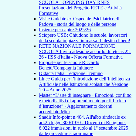
SCUOLA - OPENING DAY RNFS
Presentazione del Progetto RETE e Attività
Formative
Visite Guidate ex Ospedale Psichiatrico di
Padova - storia del luogo e delle persone
Insieme per capire 2025/26
Sciopero USB: Chiudono le scuole, lavoratori
della scuola in piazza in massa! Palestina libera!
RETE NAZIONALE FORMAZIONE
SCUOLA Invito adesione accordo di rete as 25-
26 - IISS d'Italia - Nuova Offerta Formativa
Proposte per le scuole Riccardo
Benetti/Compagnia Initinere
Didacta Italia – edizione Trentino
Linee Guida per l’introduzione dell’Intelligenza
Artificiale nelle Istituzioni scolastiche Versione
1.0 – Anno 2025
Master “L’arte di insegnare - Emozioni, conflitto
e metodi attivi di apprendimento per il II ciclo
d’istruzione” - Aggiornamento docenti
accreditato Miur
Snadir Info-point n.404. All'albo sindacale ex
art.25 legge 300/1970 - Docenti di Religione:
6.022 immissioni in ruolo al 1° settembre 2025
dalle procedure straordinarie