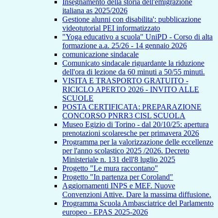
Insegnamento della storia dell'emigrazione
italiana as 2025/2026
Gestione alunni con disabilita': pubblicazione
videotutorial PEI informatizzato
"Yoga educativo a scuola" UniPD - Corso di alta
formazione a.a. 25/26 - 14 gennaio 2026
comunicazione sindacale
Comunicato sindacale riguardante la riduzione
dell'ora di lezione da 60 minuti a 50/55 minuti.
VISITA E TRASPORTO GRATUITO -
RICICLO APERTO 2026 - INVITO ALLE
SCUOLE
POSTA CERTIFICATA: PREPARAZIONE
CONCORSO PNRR3 CISL SCUOLA
Museo Egizio di Torino - dal 20/10/25: apertura
prenotazioni scolaresche per primavera 2026
Programma per la valorizzazione delle eccellenze
per l'anno scolastico 2025 /2026. Decreto
Ministeriale n. 131 dell'8 luglio 2025
Progetto "Le mura raccontano"
Progetto "In partenza per Coroland"
Aggiornamenti INPS e MEF. Nuove
Convenzioni Attive. Dare la massima diffusione.
Programma Scuola Ambasciatrice del Parlamento
europeo - EPAS 2025-2026