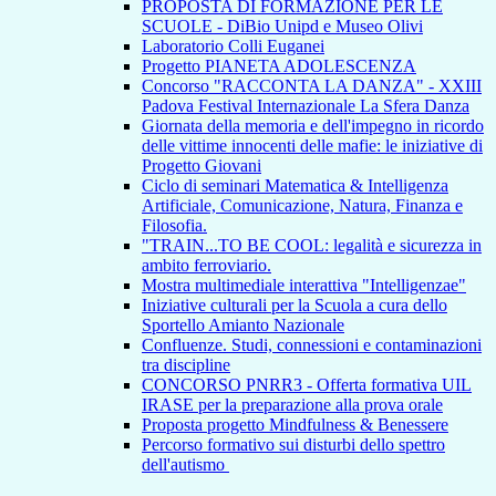
PROPOSTA DI FORMAZIONE PER LE
SCUOLE - DiBio Unipd e Museo Olivi
Laboratorio Colli Euganei
Progetto PIANETA ADOLESCENZA
Concorso "RACCONTA LA DANZA" - XXIII
Padova Festival Internazionale La Sfera Danza
Giornata della memoria e dell'impegno in ricordo
delle vittime innocenti delle mafie: le iniziative di
Progetto Giovani
Ciclo di seminari Matematica & Intelligenza
Artificiale, Comunicazione, Natura, Finanza e
Filosofia.
"TRAIN...TO BE COOL: legalità e sicurezza in
ambito ferroviario.
Mostra multimediale interattiva "Intelligenzae"
Iniziative culturali per la Scuola a cura dello
Sportello Amianto Nazionale
Confluenze. Studi, connessioni e contaminazioni
tra discipline
CONCORSO PNRR3 - Offerta formativa UIL
IRASE per la preparazione alla prova orale
Proposta progetto Mindfulness & Benessere
Percorso formativo sui disturbi dello spettro
dell'autismo