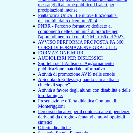
messaggi di allarme pubblico IT-alert per
precipitazioni intense"
Piattaforma Unica - Le nuove funzionalita'
disponibili dal 5 dicembre 2024
PNRR - Percorso formativo dedicato ai
componenti delle Comunità di pratiche per
l'apprendimento di cui al D.M. n. 66 del 2023.
AVVISO PERFORMA PROPOSTA PA 360
CORSI DI FORMAZIONE GRATUITI .
FORMAZIONE MIUR
AUDIOLIBRI PER DISLESSICI
Sportelli per l’Autismo - Aggiornamento
pubblicazione materiale informativo
Attività di promozione AVIS nelle scuole
A Scuola di Epilessia, quando la malattia ci
chiede di sapere”
Attività a favore degli alunni con disabilità e delle
loro famiglie.
Presentazione offerta didattica Comune di
Monteriggioni
Percorsi educativi per il contrasto alle dipendenze
derivanti da droghe - fentanyl e nuovi oppioidi
sintetici
Offerte didattiche
fascicolo Scuola Planetaria