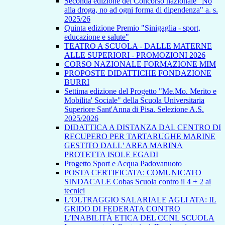
Seconda edizione del Concorso nazionale "No
alla droga, no ad ogni forma di dipendenza" a. s.
2025/26
Quinta edizione Premio "Sinigaglia - sport,
educazione e salute"
TEATRO A SCUOLA - DALLE MATERNE
ALLE SUPERIORI - PROMOZIONI 2026
CORSO NAZIONALE FORMAZIONE MIM
PROPOSTE DIDATTICHE FONDAZIONE
BURRI
Settima edizione del Progetto "Me.Mo. Merito e
Mobilita' Sociale" della Scuola Universitaria
Superiore Sant'Anna di Pisa. Selezione A.S.
2025/2026
DIDATTICA A DISTANZA DAL CENTRO DI
RECUPERO PER TARTARUGHE MARINE
GESTITO DALL' AREA MARINA
PROTETTA ISOLE EGADI
Progetto Sport e Acqua Padovanuoto
POSTA CERTIFICATA: COMUNICATO
SINDACALE Cobas Scuola contro il 4 + 2 ai
tecnici
L’OLTRAGGIO SALARIALE AGLI ATA: IL
GRIDO DI FEDERATA CONTRO
L’INABILITÀ ETICA DEL CCNL SCUOLA