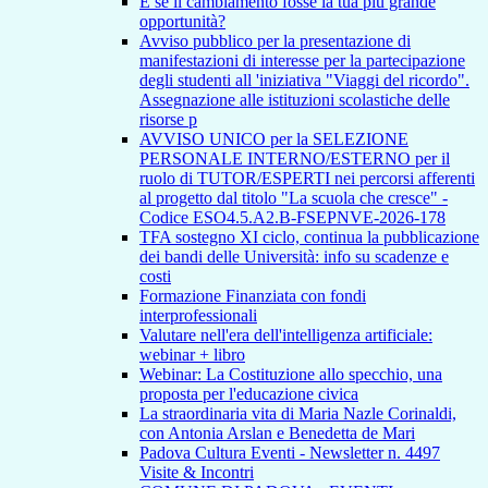
E se il cambiamento fosse la tua più grande
opportunità?
Avviso pubblico per la presentazione di
manifestazioni di interesse per la partecipazione
degli studenti all 'iniziativa "Viaggi del ricordo".
Assegnazione alle istituzioni scolastiche delle
risorse p
AVVISO UNICO per la SELEZIONE
PERSONALE INTERNO/ESTERNO per il
ruolo di TUTOR/ESPERTI nei percorsi afferenti
al progetto dal titolo "La scuola che cresce" -
Codice ESO4.5.A2.B-FSEPNVE-2026-178
TFA sostegno XI ciclo, continua la pubblicazione
dei bandi delle Università: info su scadenze e
costi
Formazione Finanziata con fondi
interprofessionali
Valutare nell'era dell'intelligenza artificiale:
webinar + libro
Webinar: La Costituzione allo specchio, una
proposta per l'educazione civica
La straordinaria vita di Maria Nazle Corinaldi,
con Antonia Arslan e Benedetta de Mari
Padova Cultura Eventi - Newsletter n. 4497
Visite & Incontri