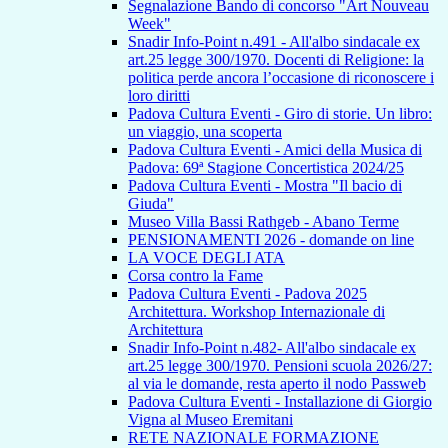
Segnalazione Bando di concorso "Art Nouveau
Week"
Snadir Info-Point n.491 - All'albo sindacale ex
art.25 legge 300/1970. Docenti di Religione: la
politica perde ancora l’occasione di riconoscere i
loro diritti
Padova Cultura Eventi - Giro di storie. Un libro:
un viaggio, una scoperta
Padova Cultura Eventi - Amici della Musica di
Padova: 69ª Stagione Concertistica 2024/25
Padova Cultura Eventi - Mostra "Il bacio di
Giuda"
Museo Villa Bassi Rathgeb - Abano Terme
PENSIONAMENTI 2026 - domande on line
LA VOCE DEGLI ATA
Corsa contro la Fame
Padova Cultura Eventi - Padova 2025
Architettura. Workshop Internazionale di
Architettura
Snadir Info-Point n.482- All'albo sindacale ex
art.25 legge 300/1970. Pensioni scuola 2026/27:
al via le domande, resta aperto il nodo Passweb
Padova Cultura Eventi - Installazione di Giorgio
Vigna al Museo Eremitani
RETE NAZIONALE FORMAZIONE