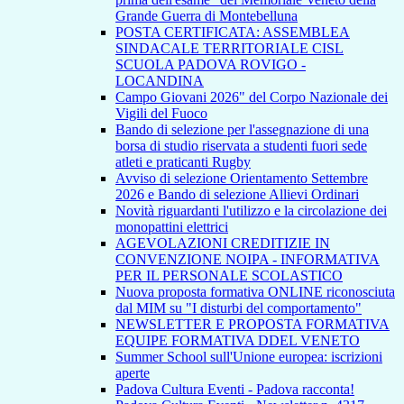
Grande Guerra di Montebelluna
POSTA CERTIFICATA: ASSEMBLEA
SINDACALE TERRITORIALE CISL
SCUOLA PADOVA ROVIGO -
LOCANDINA
Campo Giovani 2026" del Corpo Nazionale dei
Vigili del Fuoco
Bando di selezione per l'assegnazione di una
borsa di studio riservata a studenti fuori sede
atleti e praticanti Rugby
Avviso di selezione Orientamento Settembre
2026 e Bando di selezione Allievi Ordinari
Novità riguardanti l'utilizzo e la circolazione dei
monopattini elettrici
AGEVOLAZIONI CREDITIZIE IN
CONVENZIONE NOIPA - INFORMATIVA
PER IL PERSONALE SCOLASTICO
Nuova proposta formativa ONLINE riconosciuta
dal MIM su "I disturbi del comportamento"
NEWSLETTER E PROPOSTA FORMATIVA
EQUIPE FORMATIVA DDEL VENETO
Summer School sull'Unione europea: iscrizioni
aperte
Padova Cultura Eventi - Padova racconta!