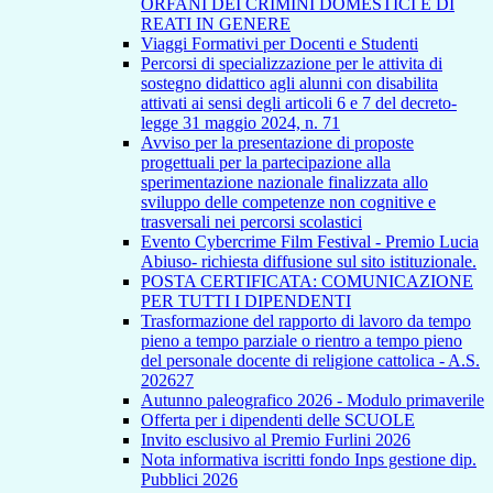
ORFANI DEI CRIMINI DOMESTICI E DI
REATI IN GENERE
Viaggi Formativi per Docenti e Studenti
Percorsi di specializzazione per le attivita di
sostegno didattico agli alunni con disabilita
attivati ai sensi degli articoli 6 e 7 del decreto-
legge 31 maggio 2024, n. 71
Avviso per la presentazione di proposte
progettuali per la partecipazione alla
sperimentazione nazionale finalizzata allo
sviluppo delle competenze non cognitive e
trasversali nei percorsi scolastici
Evento Cybercrime Film Festival - Premio Lucia
Abiuso- richiesta diffusione sul sito istituzionale.
POSTA CERTIFICATA: COMUNICAZIONE
PER TUTTI I DIPENDENTI
Trasformazione del rapporto di lavoro da tempo
pieno a tempo parziale o rientro a tempo pieno
del personale docente di religione cattolica - A.S.
202627
Autunno paleografico 2026 - Modulo primaverile
Offerta per i dipendenti delle SCUOLE
Invito esclusivo al Premio Furlini 2026
Nota informativa iscritti fondo Inps gestione dip.
Pubblici 2026