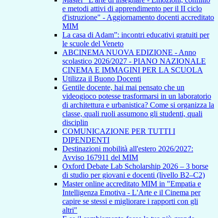
e metodi attivi di apprendimento per il II ciclo
d'istruzione" - Aggiornamento docenti accreditato
MIM
La casa di Adam”: incontri educativi gratuiti per
le scuole del Veneto
ABCINEMA NUOVA EDIZIONE - Anno
scolastico 2026/2027 - PIANO NAZIONALE
CINEMA E IMMAGINI PER LA SCUOLA
Utilizza il Buono Docenti
Gentile docente, hai mai pensato che un
videogioco potesse trasformarsi in un laboratorio
di architettura e urbanistica? Come si organizza la
classe, quali ruoli assumono gli studenti, quali
disciplin
COMUNICAZIONE PER TUTTI I
DIPENDENTI
Destinazioni mobilità all'estero 2026/2027:
Avviso 167911 del MIM
Oxford Debate Lab Scholarship 2026 – 3 borse
di studio per giovani e docenti (livello B2–C2)
Master online accreditato MIM in "Empatia e
Intelligenza Emotiva - L'Arte e il Cinema per
capire se stessi e migliorare i rapporti con gli
altri"