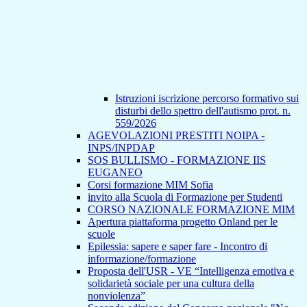
Istruzioni iscrizione percorso formativo sui
disturbi dello spettro dell'autismo prot. n.
559/2026
AGEVOLAZIONI PRESTITI NOIPA -
INPS/INPDAP
SOS BULLISMO - FORMAZIONE IIS
EUGANEO
Corsi formazione MIM Sofia
invito alla Scuola di Formazione per Studenti
CORSO NAZIONALE FORMAZIONE MIM
Apertura piattaforma progetto Onland per le
scuole
Epilessia: sapere e saper fare - Incontro di
informazione/formazione
Proposta dell'USR - VE “Intelligenza emotiva e
solidarietà sociale per una cultura della
nonviolenza”