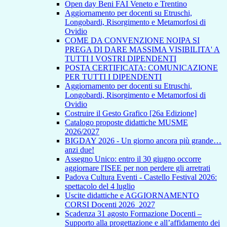
Open day Beni FAI Veneto e Trentino
Aggiornamento per docenti su Etruschi,
Longobardi, Risorgimento e Metamorfosi di
Ovidio
COME DA CONVENZIONE NOIPA SI
PREGA DI DARE MASSIMA VISIBILITA' A
TUTTI I VOSTRI DIPENDENTI
POSTA CERTIFICATA: COMUNICAZIONE
PER TUTTI I DIPENDENTI
Aggiornamento per docenti su Etruschi,
Longobardi, Risorgimento e Metamorfosi di
Ovidio
Costruire il Gesto Grafico [26a Edizione]
Catalogo proposte didattiche MUSME
2026/2027
BIGDAY 2026 - Un giorno ancora più grande…
anzi due!
Assegno Unico: entro il 30 giugno occorre
aggiornare l'ISEE per non perdere gli arretrati
Padova Cultura Eventi - Castello Festival 2026:
spettacolo del 4 luglio
Uscite didattiche e AGGIORNAMENTO
CORSI Docenti 2026_2027
Scadenza 31 agosto Formazione Docenti –
Supporto alla progettazione e all’affidamento dei