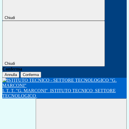
Chiudi
Chiudi
Conferma
Annulla
Conferma
I. T. T. "G. MARCONI"
ISTITUTO TECNICO
SETTORE
TECNOLOGICO