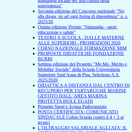
solidarietà sociale per una cultura della
nonviolenza”
Seconda edizione del Concorso nazionale "No
alla droga, no ad ogni forma di dipendenza" a. s.
2025/26
Quinta edizione Premio "Sinigaglia - sport,
educazione e salute"
TEATRO A SCUOLA - DALLE MATERNE
ALLE SUPERIORI - PROMOZIONI 2026
CORSO NAZIONALE FORMAZIONE MIM
PROPOSTE DIDATTICHE FONDAZIONE
BURRI
Settima edizione del Progetto "Me.Mo. Merito e
Mobilita' Sociale" della Scuola Universitaria
Superiore Sant'Anna di Pisa. Selezione A.S.
2025/2026
DIDATTICA A DISTANZA DAL CENTRO DI
RECUPERO PER TARTARUGHE MARINE
GESTITO DALL' AREA MARINA
PROTETTA ISOLE EGADI
Progetto Sport e Acqua Padovanuoto
POSTA CERTIFICATA: COMUNICATO
SINDACALE Cobas Scuola contro il 4 + 2 ai
tecnici
L’OLTRAGGIO SALARIALE AGLI ATA: IL