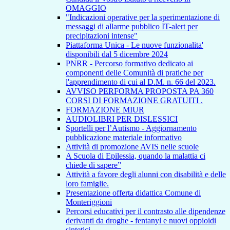
OMAGGIO
"Indicazioni operative per la sperimentazione di
messaggi di allarme pubblico IT-alert per
precipitazioni intense"
Piattaforma Unica - Le nuove funzionalita'
disponibili dal 5 dicembre 2024
PNRR - Percorso formativo dedicato ai
componenti delle Comunità di pratiche per
l'apprendimento di cui al D.M. n. 66 del 2023.
AVVISO PERFORMA PROPOSTA PA 360
CORSI DI FORMAZIONE GRATUITI .
FORMAZIONE MIUR
AUDIOLIBRI PER DISLESSICI
Sportelli per l’Autismo - Aggiornamento
pubblicazione materiale informativo
Attività di promozione AVIS nelle scuole
A Scuola di Epilessia, quando la malattia ci
chiede di sapere”
Attività a favore degli alunni con disabilità e delle
loro famiglie.
Presentazione offerta didattica Comune di
Monteriggioni
Percorsi educativi per il contrasto alle dipendenze
derivanti da droghe - fentanyl e nuovi oppioidi
sintetici