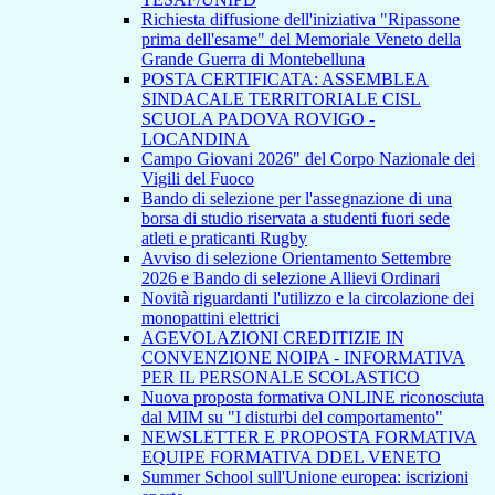
Richiesta diffusione dell'iniziativa "Ripassone
prima dell'esame" del Memoriale Veneto della
Grande Guerra di Montebelluna
POSTA CERTIFICATA: ASSEMBLEA
SINDACALE TERRITORIALE CISL
SCUOLA PADOVA ROVIGO -
LOCANDINA
Campo Giovani 2026" del Corpo Nazionale dei
Vigili del Fuoco
Bando di selezione per l'assegnazione di una
borsa di studio riservata a studenti fuori sede
atleti e praticanti Rugby
Avviso di selezione Orientamento Settembre
2026 e Bando di selezione Allievi Ordinari
Novità riguardanti l'utilizzo e la circolazione dei
monopattini elettrici
AGEVOLAZIONI CREDITIZIE IN
CONVENZIONE NOIPA - INFORMATIVA
PER IL PERSONALE SCOLASTICO
Nuova proposta formativa ONLINE riconosciuta
dal MIM su "I disturbi del comportamento"
NEWSLETTER E PROPOSTA FORMATIVA
EQUIPE FORMATIVA DDEL VENETO
Summer School sull'Unione europea: iscrizioni