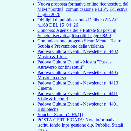
Nuova proposta formativa online riconosciuta dal
MIM "Sordità, comunicazione e LIS", Ed. estiva
Luglio 2026
Obblighi di pubblicazione- Delibera ANAC
n.168 DEL 15_04_26
Concorso Agenzia delle Entrate 93 posti in
Veneto riservati agli iscritti Legge 68/99
Comunicazione progetto SicuraMente: Teatro,
Scuola e Prevenzione della violenza
Padova Cultura Eventi - Newsletter n. 4402
Musica & Lirica
Padova Cultura Eventi - Mostra "Passus.
Attraverso confini sottili"
Padova Cultura Eventi - Newsletter n. 4405
Mostre in corso
Padova Cultura Eventi - Newsletter n. 4413
Cinema
Padova Cultura Eventi - Newsletter n. 4411
Visite & Incontri
Padova Cultura Eventi - Newsletter n. 4401
Biblioteche
Voucher Sconto 50% (1)
POSTA CERTIFICATA: Nota informativa
iscritti fondo Inps gestione dip. Pubblici Statali
2026