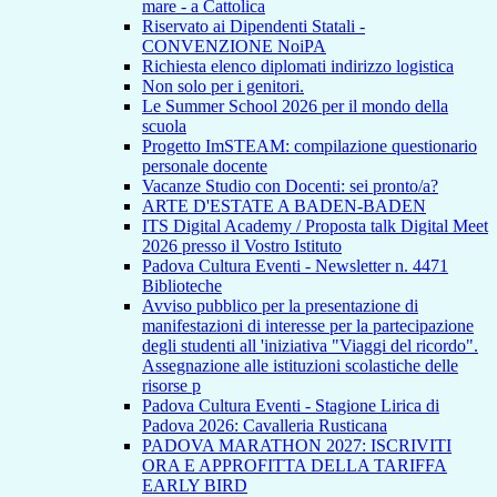
mare - a Cattolica
Riservato ai Dipendenti Statali -
CONVENZIONE NoiPA
Richiesta elenco diplomati indirizzo logistica
Non solo per i genitori.
Le Summer School 2026 per il mondo della
scuola
Progetto ImSTEAM: compilazione questionario
personale docente
Vacanze Studio con Docenti: sei pronto/a?
ARTE D'ESTATE A BADEN-BADEN
ITS Digital Academy / Proposta talk Digital Meet
2026 presso il Vostro Istituto
Padova Cultura Eventi - Newsletter n. 4471
Biblioteche
Avviso pubblico per la presentazione di
manifestazioni di interesse per la partecipazione
degli studenti all 'iniziativa "Viaggi del ricordo".
Assegnazione alle istituzioni scolastiche delle
risorse p
Padova Cultura Eventi - Stagione Lirica di
Padova 2026: Cavalleria Rusticana
PADOVA MARATHON 2027: ISCRIVITI
ORA E APPROFITTA DELLA TARIFFA
EARLY BIRD