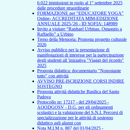
6.022 immissioni in ruolo al 1° settembre 2025
dalle procedure straordinarie
FORMAZIONE per "EDUCATORE YOGA"
Online- ACCREDITATA MIM-EDIZIONE
ANNUALE 2025-'26 - ID SOFIA: 148989
Invito a visitare “Raphael Urbinas. Omaggio a
Raffaello” a Urbino
Treno della Memoria: Proposta progetto culturale
2026
Avviso pubblico per la presentazione di
manifestazioni di interesse per la partecipazione
degli studenti all 'iniziativa "Viaggi del ricordo"
2025
Proposta didattica: documentario "Nonostante
tutto" con attività
AVVISO PRE-ISCRIZIONE CORSI INDIRE
SOSTEGNO
Proposta attività didattiche Basilica del Santo
Padova
Protocollo nr: 17217 - del 29/04/2025 -
AOODGOSV - D.G. per gli ordinamenti
scolastici e la valutazione del S.N.I. Percorsi di
specializzazione per le attività di sostegno
didattico agli alunni con
Nota M.I.M n. 887 del 01/04/2025 -