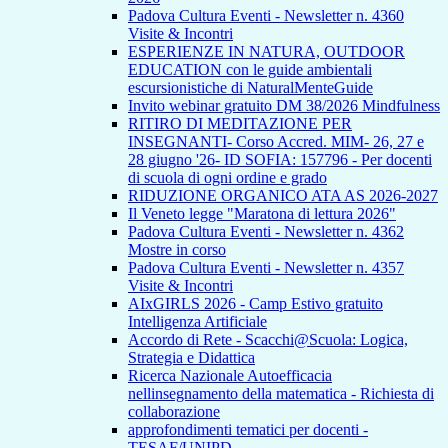
Padova Cultura Eventi - Newsletter n. 4360
Visite & Incontri
ESPERIENZE IN NATURA, OUTDOOR
EDUCATION con le guide ambientali
escursionistiche di NaturalMenteGuide
Invito webinar gratuito DM 38/2026 Mindfulness
RITIRO DI MEDITAZIONE PER
INSEGNANTI- Corso Accred. MIM- 26, 27 e
28 giugno '26- ID SOFIA: 157796 - Per docenti
di scuola di ogni ordine e grado
RIDUZIONE ORGANICO ATA AS 2026-2027
Il Veneto legge "Maratona di lettura 2026"
Padova Cultura Eventi - Newsletter n. 4362
Mostre in corso
Padova Cultura Eventi - Newsletter n. 4357
Visite & Incontri
AIxGIRLS 2026 - Camp Estivo gratuito
Intelligenza Artificiale
Accordo di Rete - Scacchi@Scuola: Logica,
Strategia e Didattica
Ricerca Nazionale Autoefficacia
nellinsegnamento della matematica - Richiesta di
collaborazione
approfondimenti tematici per docenti -
TESAF/UNIPD