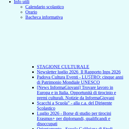
Info utili
Calendario scolastico
Orario
Bacheca informativa
STAGIONE CULTURALE
Newsletter luglio 2026_Il Rapporto Inps 2026
Padova Cultura Eventi - LU5TRO: cinque anni
di Patrimonio Mondiale UNESCO
[News InformaGiovani] Trovare lavoro in
Europa e in Italia. Opportunità di tirocinio e
premi culturali. Notizie da InformaGiovani
Scacchi a Scuola" - alla c.a. del Dirigente
Scolastico
Luglio 2026 - Borse di studio per tirocini
Erasmus+ per diplomandi, qualificandi e
disoccupati
Orientamento - Scuola Galileiana di Studi