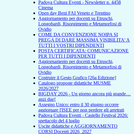
Padova Cultura Eventi - Newsletter n. 4458
Cinema
Open day Beni FAI Veneto e Trentino
Aggiornamento per docenti su Etruschi,
Longobardi, Risorgimento e Metamorfosi di
Ovidio
COME DA CONVENZIONE NOIPA SI
PREGA DI DARE MASSIMA VISIBILITA' A
TUTTI I VOSTRI DIPENDENTI
POSTA CERTIFICATA: COMUNICAZIONE
PER TUTTI I DIPENDENTI
Aggiornamento per docenti su Etruschi,
Longobardi, Risorgimento e Metamorfosi di
Ovidio
Costruire il Gesto Grafico [26a Edizione]
Catalogo proposte didattiche MUSME
2026/2027
BIGDAY 2026 - Un giorno ancora più grande…
anzi due!
Assegno Unico: entro il 30 giugno occorre
aggiornare l'ISEE per non perdere gli arretrati
Padova Cultura Eventi - Castello Festival 2026:
spettacolo del 4 luglio
Uscite didattiche e AGGIORNAMENTO
CORSI Docenti 2026_2027