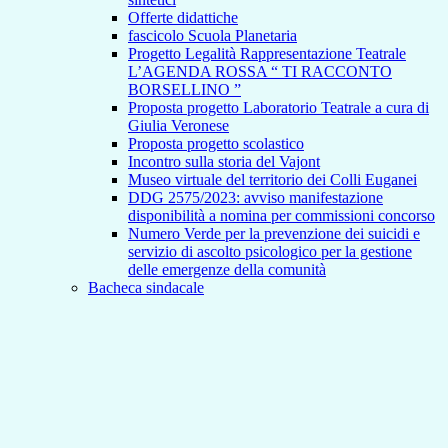
Offerte didattiche
fascicolo Scuola Planetaria
Progetto Legalità Rappresentazione Teatrale
L’AGENDA ROSSA “ TI RACCONTO
BORSELLINO ”
Proposta progetto Laboratorio Teatrale a cura di
Giulia Veronese
Proposta progetto scolastico
Incontro sulla storia del Vajont
Museo virtuale del territorio dei Colli Euganei
DDG 2575/2023: avviso manifestazione
disponibilità a nomina per commissioni concorso
Numero Verde per la prevenzione dei suicidi e
servizio di ascolto psicologico per la gestione
delle emergenze della comunità
Bacheca sindacale