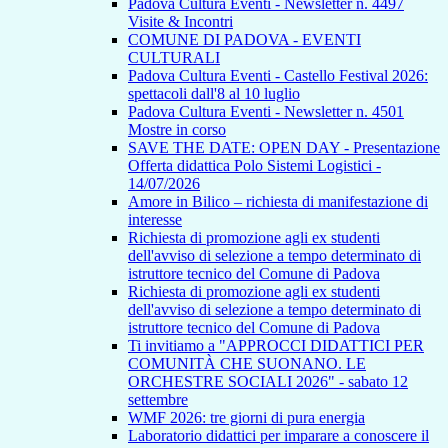
Padova Cultura Eventi - Newsletter n. 4497
Visite & Incontri
COMUNE DI PADOVA - EVENTI
CULTURALI
Padova Cultura Eventi - Castello Festival 2026:
spettacoli dall'8 al 10 luglio
Padova Cultura Eventi - Newsletter n. 4501
Mostre in corso
SAVE THE DATE: OPEN DAY - Presentazione
Offerta didattica Polo Sistemi Logistici -
14/07/2026
Amore in Bilico – richiesta di manifestazione di
interesse
Richiesta di promozione agli ex studenti
dell'avviso di selezione a tempo determinato di
istruttore tecnico del Comune di Padova
Richiesta di promozione agli ex studenti
dell'avviso di selezione a tempo determinato di
istruttore tecnico del Comune di Padova
Ti invitiamo a "APPROCCI DIDATTICI PER
COMUNITÀ CHE SUONANO. LE
ORCHESTRE SOCIALI 2026" - sabato 12
settembre
WMF 2026: tre giorni di pura energia
Laboratorio didattici per imparare a conoscere il