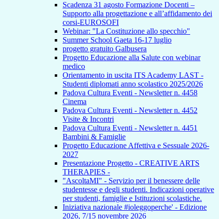
Scadenza 31 agosto Formazione Docenti –
Supporto alla progettazione e all’affidamento dei
corsi-EUROSOFI
Webinar: "La Costituzione allo specchio"
Summer School Gaeta 16-17 luglio
progetto gratuito Galbusera
Progetto Educazione alla Salute con webinar
medico
Orientamento in uscita ITS Academy LAST -
Studenti diplomati anno scolastico 2025/2026
Padova Cultura Eventi - Newsletter n. 4458
Cinema
Padova Cultura Eventi - Newsletter n. 4452
Visite & Incontri
Padova Cultura Eventi - Newsletter n. 4451
Bambini & Famiglie
Progetto Educazione Affettiva e Sessuale 2026-
2027
Presentazione Progetto - CREATIVE ARTS
THERAPIES -
"AscoltaMI" - Servizio per il benessere delle
studentesse e degli studenti. Indicazioni operative
per studenti, famiglie e Istituzioni scolastiche.
Iniziativa nazionale #ioleggoperche' - Edizione
2026, 7/15 novembre 2026