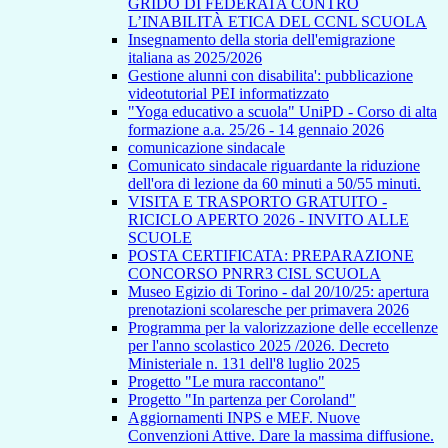
GRIDO DI FEDERATA CONTRO
L’INABILITÀ ETICA DEL CCNL SCUOLA
Insegnamento della storia dell'emigrazione
italiana as 2025/2026
Gestione alunni con disabilita': pubblicazione
videotutorial PEI informatizzato
"Yoga educativo a scuola" UniPD - Corso di alta
formazione a.a. 25/26 - 14 gennaio 2026
comunicazione sindacale
Comunicato sindacale riguardante la riduzione
dell'ora di lezione da 60 minuti a 50/55 minuti.
VISITA E TRASPORTO GRATUITO -
RICICLO APERTO 2026 - INVITO ALLE
SCUOLE
POSTA CERTIFICATA: PREPARAZIONE
CONCORSO PNRR3 CISL SCUOLA
Museo Egizio di Torino - dal 20/10/25: apertura
prenotazioni scolaresche per primavera 2026
Programma per la valorizzazione delle eccellenze
per l'anno scolastico 2025 /2026. Decreto
Ministeriale n. 131 dell'8 luglio 2025
Progetto "Le mura raccontano"
Progetto "In partenza per Coroland"
Aggiornamenti INPS e MEF. Nuove
Convenzioni Attive. Dare la massima diffusione.