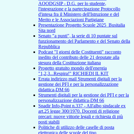
AOODGSIP - D.G. per lo studente,
l'integrazione e la partecipazione Protocollo
d'intesa fra il Ministero dell'Istruzione e del
Merito e le Associazioni Partigiane
Presentazione Progetto Scuole 2025_Busitalia
Sita nord
Senato "a punti", la serie di 10 puntate sul
funzionamento del Parlamento e del Senato della
Repubblica
Podcast "I giorni delle Costituenti" racconto
inedito del contributo delle 21 deputate alla
stesura della Costituzione italiana
Progetto gratuito mondo dell'energia
"1,2,3...Respira!" RICHIEDI IL KIT
Errata indirizzo mail Strumenti digitali per la
gestione dei PFI e per la personalizzazione
didattica-DM 66
Strumenti digitali per la gestione dei PFI e per la
personalizzazione didattica-DM 66
Snadir Info-Point n.337 - All'albo sindacale ex
art.25 legge 300/1970. Docenti di religione
precari: nuove vittorie legali e richiesta di più
posti stabili
Politiche di utilizzo delle caselle di posta
elettronica delle scuole del tipo