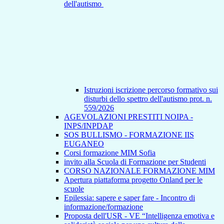
dell'autismo
Istruzioni iscrizione percorso formativo sui
disturbi dello spettro dell'autismo prot. n.
559/2026
AGEVOLAZIONI PRESTITI NOIPA -
INPS/INPDAP
SOS BULLISMO - FORMAZIONE IIS
EUGANEO
Corsi formazione MIM Sofia
invito alla Scuola di Formazione per Studenti
CORSO NAZIONALE FORMAZIONE MIM
Apertura piattaforma progetto Onland per le
scuole
Epilessia: sapere e saper fare - Incontro di
informazione/formazione
Proposta dell'USR - VE “Intelligenza emotiva e