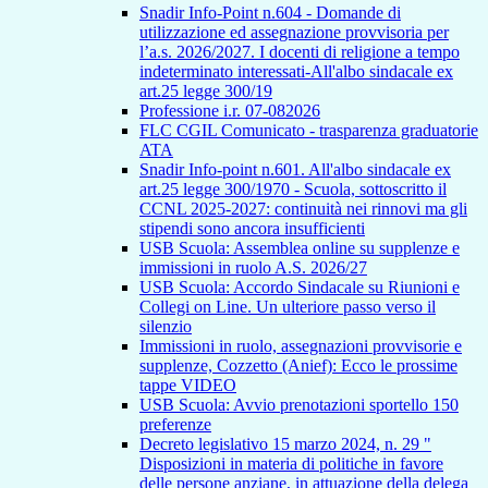
Snadir Info-Point n.604 - Domande di
utilizzazione ed assegnazione provvisoria per
l’a.s. 2026/2027. I docenti di religione a tempo
indeterminato interessati-All'albo sindacale ex
art.25 legge 300/19
Professione i.r. 07-082026
FLC CGIL Comunicato - trasparenza graduatorie
ATA
Snadir Info-point n.601. All'albo sindacale ex
art.25 legge 300/1970 - Scuola, sottoscritto il
CCNL 2025-2027: continuità nei rinnovi ma gli
stipendi sono ancora insufficienti
USB Scuola: Assemblea online su supplenze e
immissioni in ruolo A.S. 2026/27
USB Scuola: Accordo Sindacale su Riunioni e
Collegi on Line. Un ulteriore passo verso il
silenzio
Immissioni in ruolo, assegnazioni provvisorie e
supplenze, Cozzetto (Anief): Ecco le prossime
tappe VIDEO
USB Scuola: Avvio prenotazioni sportello 150
preferenze
Decreto legislativo 15 marzo 2024, n. 29 "
Disposizioni in materia di politiche in favore
delle persone anziane, in attuazione della delega