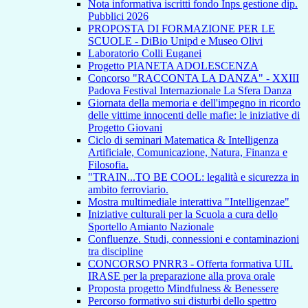
Nota informativa iscritti fondo Inps gestione dip.
Pubblici 2026
PROPOSTA DI FORMAZIONE PER LE
SCUOLE - DiBio Unipd e Museo Olivi
Laboratorio Colli Euganei
Progetto PIANETA ADOLESCENZA
Concorso "RACCONTA LA DANZA" - XXIII
Padova Festival Internazionale La Sfera Danza
Giornata della memoria e dell'impegno in ricordo
delle vittime innocenti delle mafie: le iniziative di
Progetto Giovani
Ciclo di seminari Matematica & Intelligenza
Artificiale, Comunicazione, Natura, Finanza e
Filosofia.
"TRAIN...TO BE COOL: legalità e sicurezza in
ambito ferroviario.
Mostra multimediale interattiva "Intelligenzae"
Iniziative culturali per la Scuola a cura dello
Sportello Amianto Nazionale
Confluenze. Studi, connessioni e contaminazioni
tra discipline
CONCORSO PNRR3 - Offerta formativa UIL
IRASE per la preparazione alla prova orale
Proposta progetto Mindfulness & Benessere
Percorso formativo sui disturbi dello spettro