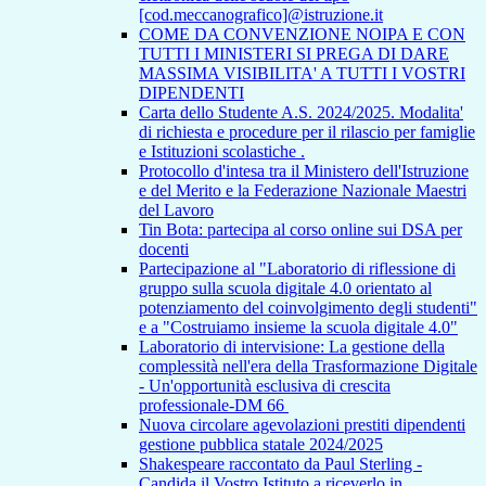
[cod.meccanografico]@istruzione.it
COME DA CONVENZIONE NOIPA E CON
TUTTI I MINISTERI SI PREGA DI DARE
MASSIMA VISIBILITA' A TUTTI I VOSTRI
DIPENDENTI
Carta dello Studente A.S. 2024/2025. Modalita'
di richiesta e procedure per il rilascio per famiglie
e Istituzioni scolastiche .
Protocollo d'intesa tra il Ministero dell'Istruzione
e del Merito e la Federazione Nazionale Maestri
del Lavoro
Tin Bota: partecipa al corso online sui DSA per
docenti
Partecipazione al "Laboratorio di riflessione di
gruppo sulla scuola digitale 4.0 orientato al
potenziamento del coinvolgimento degli studenti"
e a "Costruiamo insieme la scuola digitale 4.0"
Laboratorio di intervisione: La gestione della
complessità nell'era della Trasformazione Digitale
- Un'opportunità esclusiva di crescita
professionale-DM 66
Nuova circolare agevolazioni prestiti dipendenti
gestione pubblica statale 2024/2025
Shakespeare raccontato da Paul Sterling -
Candida il Vostro Istituto a riceverlo in