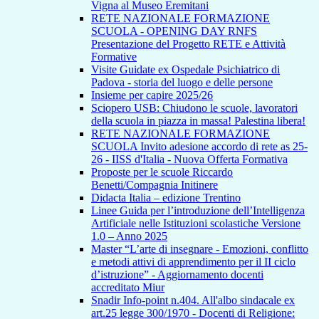
Vigna al Museo Eremitani
RETE NAZIONALE FORMAZIONE
SCUOLA - OPENING DAY RNFS
Presentazione del Progetto RETE e Attività
Formative
Visite Guidate ex Ospedale Psichiatrico di
Padova - storia del luogo e delle persone
Insieme per capire 2025/26
Sciopero USB: Chiudono le scuole, lavoratori
della scuola in piazza in massa! Palestina libera!
RETE NAZIONALE FORMAZIONE
SCUOLA Invito adesione accordo di rete as 25-
26 - IISS d'Italia - Nuova Offerta Formativa
Proposte per le scuole Riccardo
Benetti/Compagnia Initinere
Didacta Italia – edizione Trentino
Linee Guida per l’introduzione dell’Intelligenza
Artificiale nelle Istituzioni scolastiche Versione
1.0 – Anno 2025
Master “L’arte di insegnare - Emozioni, conflitto
e metodi attivi di apprendimento per il II ciclo
d’istruzione” - Aggiornamento docenti
accreditato Miur
Snadir Info-point n.404. All'albo sindacale ex
art.25 legge 300/1970 - Docenti di Religione: