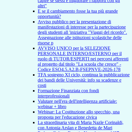
capire se stessi e migliorare i rapporti con gli
altri"
E se il cambiamento fosse la tua più grande
opportunità?
Avviso pubblico per la presentazione di
manifestazioni di interesse per la partecipazione
degli studenti all 'iniziativa "Viaggi del ricordo".
Assegnazione alle istituzioni scolastiche delle
risorse p
AVVISO UNICO per la SELEZIONE
PERSONALE INTERNO/ESTERNO per il
ruolo di TUTOR/ESPERTI nei percorsi afferenti
al progetto dal titolo "La scuola che cresce" -
Codice ESO4.5.A2.B-FSEPNVE-2026-178
TFA sostegno XI ciclo, continua la pubblicazione
dei bandi delle Università: info su scadenze e
costi
Formazione Finanziata con fondi
interprofessionali
Valutare nell'era dell'intelligenza artificiale:
webinar + libro
Webinar: La Costituzione allo specchio, una
proposta per l'educazione civica
La straordinaria vita di Maria Nazle Corinaldi,
con Antonia Arslan e Benedetta de Mari