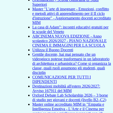
Superiori
Master "L'arte di insegnare - Emozioni, conflitto
e metodi attivi di apprendimento per il II ciclo
d'istruzione" - Aggiornamento docenti accreditato
MIM
La casa di Adam”: incontri educativi gratuiti per
le scuole del Veneto
ABCINEMA NUOVA EDIZIONE - Anno
scolastico 2026/2027 - PIANO NAZIONALE
CINEMA E IMMAGINI PER LA SCUOLA
Utilizza il Buono Docenti
Gentile docente, hai mai pensato che un
videogioco potesse trasformarsi in un laboratorio
di architettura e urbanistica? Come si organizza la
classe, quali ruoli assumono gli studenti, quali
disciplin
COMUNICAZIONE PER TUTTI I
DIPENDENTI
Destinazioni mobilità all'estero 2026/2027:
Avviso 167911 del MIM
Oxford Debate Lab Scholarship 2026 – 3 borse
di studio per giovani e docenti (livello B2–C2)
Master online accreditato MIM in "Empatia e
Intelligenza Emotiva - L'Arte e il Cinema per