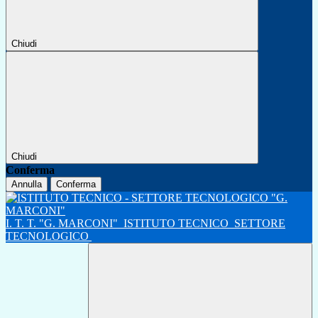
Chiudi
Chiudi
Conferma
Annulla
Conferma
I. T. T. "G. MARCONI"
ISTITUTO TECNICO
SETTORE
TECNOLOGICO