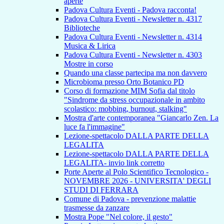
aperte
Padova Cultura Eventi - Padova racconta!
Padova Cultura Eventi - Newsletter n. 4317
Biblioteche
Padova Cultura Eventi - Newsletter n. 4314
Musica & Lirica
Padova Cultura Eventi - Newsletter n. 4303
Mostre in corso
Quando una classe partecipa ma non davvero
Microbioma presso Orto Botanico PD
Corso di formazione MIM Sofia dal titolo
"Sindrome da stress occupazionale in ambito
scolastico: mobbing, burnout, stalking"
Mostra d'arte contemporanea "Giancarlo Zen. La
luce fa l'immagine"
Lezione-spettacolo DALLA PARTE DELLA
LEGALITA
Lezione-spettacolo DALLA PARTE DELLA
LEGALITA- invio link corretto
Porte Aperte al Polo Scientifico Tecnologico -
NOVEMBRE 2026 - UNIVERSITA' DEGLI
STUDI DI FERRARA
Comune di Padova - prevenzione malattie
trasmesse da zanzare
Mostra Pope "Nel colore, il gesto"