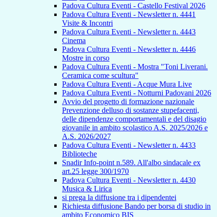
Padova Cultura Eventi - Castello Festival 2026
Padova Cultura Eventi - Newsletter n. 4441
Visite & Incontri
Padova Cultura Eventi - Newsletter n. 4443
Cinema
Padova Cultura Eventi - Newsletter n. 4446
Mostre in corso
Padova Cultura Eventi - Mostra "Toni Liverani.
Ceramica come scultura"
Padova Cultura Eventi - Acque Mura Live
Padova Cultura Eventi - Notturni Padovani 2026
Avvio del progetto di formazione nazionale
Prevenzione delluso di sostanze stupefacenti,
delle dipendenze comportamentali e del disagio
giovanile in ambito scolastico A.S. 2025/2026 e
A.S. 2026/2027
Padova Cultura Eventi - Newsletter n. 4433
Biblioteche
Snadir Info-point n.589. All'albo sindacale ex
art.25 legge 300/1970
Padova Cultura Eventi - Newsletter n. 4430
Musica & Lirica
si prega la diffusione tra i dipendentei
Richiesta diffusione Bando per borsa di studio in
ambito Economico BIS