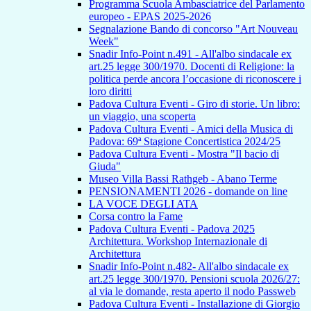
Programma Scuola Ambasciatrice del Parlamento
europeo - EPAS 2025-2026
Segnalazione Bando di concorso "Art Nouveau
Week"
Snadir Info-Point n.491 - All'albo sindacale ex
art.25 legge 300/1970. Docenti di Religione: la
politica perde ancora l’occasione di riconoscere i
loro diritti
Padova Cultura Eventi - Giro di storie. Un libro:
un viaggio, una scoperta
Padova Cultura Eventi - Amici della Musica di
Padova: 69ª Stagione Concertistica 2024/25
Padova Cultura Eventi - Mostra "Il bacio di
Giuda"
Museo Villa Bassi Rathgeb - Abano Terme
PENSIONAMENTI 2026 - domande on line
LA VOCE DEGLI ATA
Corsa contro la Fame
Padova Cultura Eventi - Padova 2025
Architettura. Workshop Internazionale di
Architettura
Snadir Info-Point n.482- All'albo sindacale ex
art.25 legge 300/1970. Pensioni scuola 2026/27:
al via le domande, resta aperto il nodo Passweb
Padova Cultura Eventi - Installazione di Giorgio