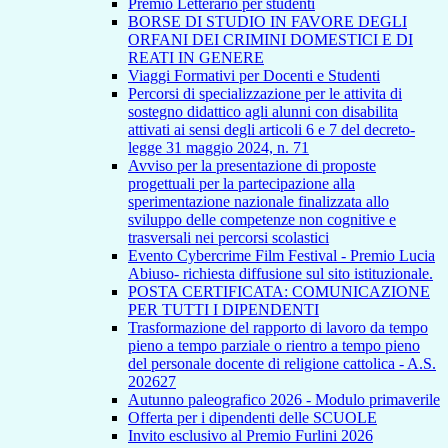
Premio Letterario per studenti
BORSE DI STUDIO IN FAVORE DEGLI
ORFANI DEI CRIMINI DOMESTICI E DI
REATI IN GENERE
Viaggi Formativi per Docenti e Studenti
Percorsi di specializzazione per le attivita di
sostegno didattico agli alunni con disabilita
attivati ai sensi degli articoli 6 e 7 del decreto-
legge 31 maggio 2024, n. 71
Avviso per la presentazione di proposte
progettuali per la partecipazione alla
sperimentazione nazionale finalizzata allo
sviluppo delle competenze non cognitive e
trasversali nei percorsi scolastici
Evento Cybercrime Film Festival - Premio Lucia
Abiuso- richiesta diffusione sul sito istituzionale.
POSTA CERTIFICATA: COMUNICAZIONE
PER TUTTI I DIPENDENTI
Trasformazione del rapporto di lavoro da tempo
pieno a tempo parziale o rientro a tempo pieno
del personale docente di religione cattolica - A.S.
202627
Autunno paleografico 2026 - Modulo primaverile
Offerta per i dipendenti delle SCUOLE
Invito esclusivo al Premio Furlini 2026