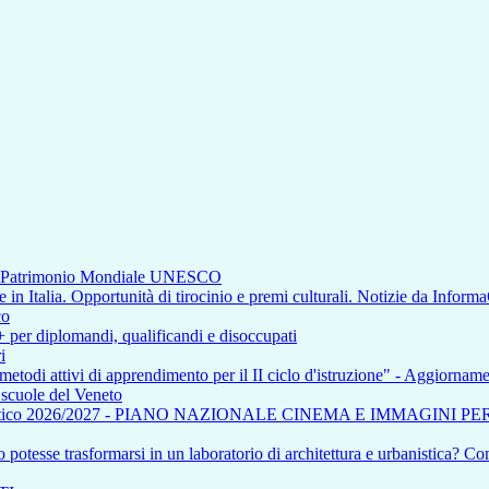
di Patrimonio Mondiale UNESCO
n Italia. Opportunità di tirocinio e premi culturali. Notizie da Inform
co
+ per diplomandi, qualificandi e disoccupati
i
 metodi attivi di apprendimento per il II ciclo d'istruzione" - Aggiorna
e scuole del Veneto
tico 2026/2027 - PIANO NAZIONALE CINEMA E IMMAGINI P
otesse trasformarsi in un laboratorio di architettura e urbanistica? Com