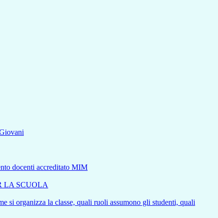
aGiovani
mento docenti accreditato MIM
ER LA SCUOLA
e si organizza la classe, quali ruoli assumono gli studenti, quali