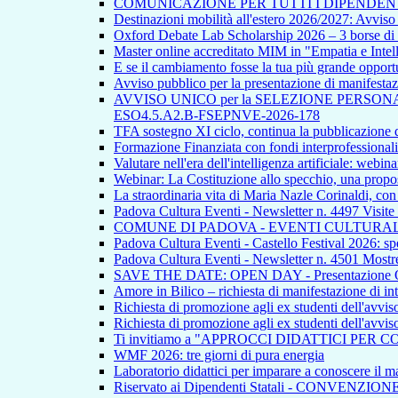
COMUNICAZIONE PER TUTTI I DIPENDEN
Destinazioni mobilità all'estero 2026/2027: Avvi
Oxford Debate Lab Scholarship 2026 – 3 borse di s
Master online accreditato MIM in "Empatia e Intellig
E se il cambiamento fosse la tua più grande opport
Avviso pubblico per la presentazione di manifestazion
AVVISO UNICO per la SELEZIONE PERSONALE INTE
ESO4.5.A2.B-FSEPNVE-2026-178
TFA sostegno XI ciclo, continua la pubblicazione de
Formazione Finanziata con fondi interprofessionali
Valutare nell'era dell'intelligenza artificiale: webina
Webinar: La Costituzione allo specchio, una propos
La straordinaria vita di Maria Nazle Corinaldi, co
Padova Cultura Eventi - Newsletter n. 4497 Visite
COMUNE DI PADOVA - EVENTI CULTURAL
Padova Cultura Eventi - Castello Festival 2026: spet
Padova Cultura Eventi - Newsletter n. 4501 Mostre
SAVE THE DATE: OPEN DAY - Presentazione Offert
Amore in Bilico – richiesta di manifestazione di in
Richiesta di promozione agli ex studenti dell'avvi
Richiesta di promozione agli ex studenti dell'avvi
Ti invitiamo a "APPROCCI DIDATTICI PER 
WMF 2026: tre giorni di pura energia
Laboratorio didattici per imparare a conoscere il ma
Riservato ai Dipendenti Statali - CONVENZIO