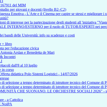
TI
so 167911 del MIM
tudio per giovani e docenti (livello B2–C2)
enza Emotiva - L'Arte e il Cinema per capire se stessi e migliorare i ra
unità?
i di interesse per la partecipazione degli studenti all 'iniziativa "Viagg
RNO/ESTERNO per il ruolo di TUTOR/ESPERTI nei percorsi affere
i bandi delle Università: info su scadenze e costi
r + libro
ta per l'educazione civica
n Antonia Arslan e Benedetta de Mari
 & Incontri
I
tacoli dall'8 al 10 luglio
 in corso
a didattica Polo Sistemi Logistici - 14/07/2026
teresse
so di selezione a tempo determinato di istruttore tecnico del Comune di 
so di selezione a tempo determinato di istruttore tecnico del Comune di 
COMUNITÀ CHE SUONANO. LE ORCHESTRE SOCIALI 2026" - saba
re - a Cattolica
NE NoiPA