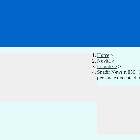
Home
>
Novità
>
Le notizie
>
Snadir News n.856 - M
personale docente di 