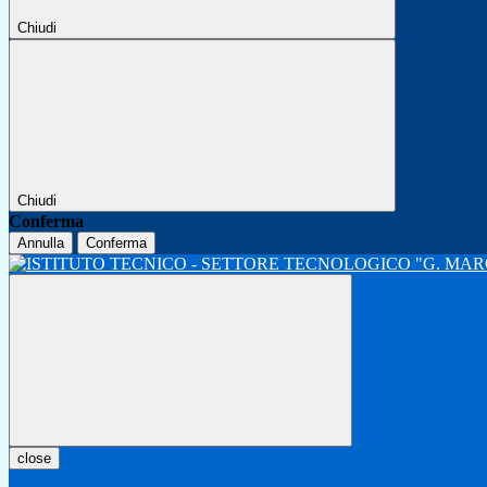
Chiudi
Chiudi
Conferma
Annulla
Conferma
close