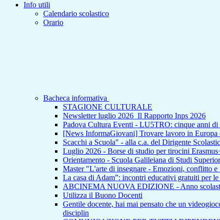
Info utili
Calendario scolastico
Orario
Bacheca informativa
STAGIONE CULTURALE
Newsletter luglio 2026_Il Rapporto Inps 2026
Padova Cultura Eventi - LU5TRO: cinque anni 
[News InformaGiovani] Trovare lavoro in Europa e i
Scacchi a Scuola" - alla c.a. del Dirigente Scolasti
Luglio 2026 - Borse di studio per tirocini Erasmus
Orientamento - Scuola Galileiana di Studi Superior
Master "L'arte di insegnare - Emozioni, conflitto e
La casa di Adam”: incontri educativi gratuiti per l
ABCINEMA NUOVA EDIZIONE - Anno scolas
Utilizza il Buono Docenti
Gentile docente, hai mai pensato che un videogioco p
disciplin