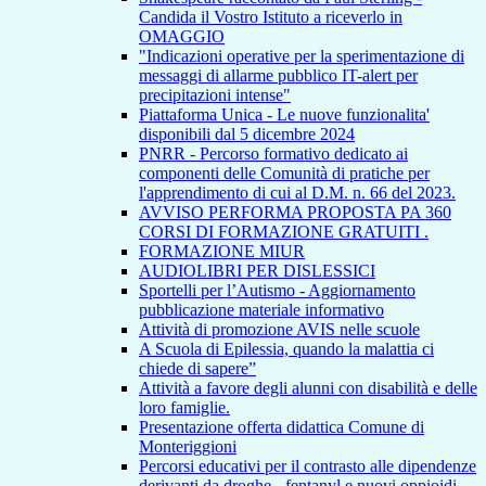
Candida il Vostro Istituto a riceverlo in
OMAGGIO
"Indicazioni operative per la sperimentazione di
messaggi di allarme pubblico IT-alert per
precipitazioni intense"
Piattaforma Unica - Le nuove funzionalita'
disponibili dal 5 dicembre 2024
PNRR - Percorso formativo dedicato ai
componenti delle Comunità di pratiche per
l'apprendimento di cui al D.M. n. 66 del 2023.
AVVISO PERFORMA PROPOSTA PA 360
CORSI DI FORMAZIONE GRATUITI .
FORMAZIONE MIUR
AUDIOLIBRI PER DISLESSICI
Sportelli per l’Autismo - Aggiornamento
pubblicazione materiale informativo
Attività di promozione AVIS nelle scuole
A Scuola di Epilessia, quando la malattia ci
chiede di sapere”
Attività a favore degli alunni con disabilità e delle
loro famiglie.
Presentazione offerta didattica Comune di
Monteriggioni
Percorsi educativi per il contrasto alle dipendenze
derivanti da droghe - fentanyl e nuovi oppioidi