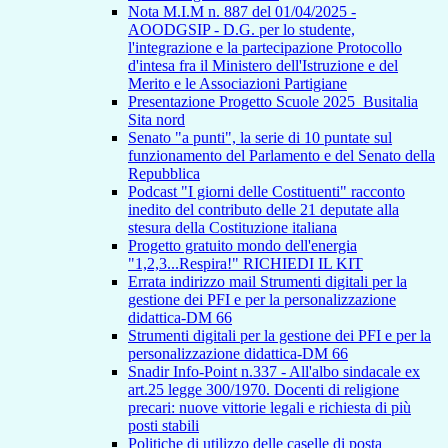
Nota M.I.M n. 887 del 01/04/2025 -
AOODGSIP - D.G. per lo studente,
l'integrazione e la partecipazione Protocollo
d'intesa fra il Ministero dell'Istruzione e del
Merito e le Associazioni Partigiane
Presentazione Progetto Scuole 2025_Busitalia
Sita nord
Senato "a punti", la serie di 10 puntate sul
funzionamento del Parlamento e del Senato della
Repubblica
Podcast "I giorni delle Costituenti" racconto
inedito del contributo delle 21 deputate alla
stesura della Costituzione italiana
Progetto gratuito mondo dell'energia
"1,2,3...Respira!" RICHIEDI IL KIT
Errata indirizzo mail Strumenti digitali per la
gestione dei PFI e per la personalizzazione
didattica-DM 66
Strumenti digitali per la gestione dei PFI e per la
personalizzazione didattica-DM 66
Snadir Info-Point n.337 - All'albo sindacale ex
art.25 legge 300/1970. Docenti di religione
precari: nuove vittorie legali e richiesta di più
posti stabili
Politiche di utilizzo delle caselle di posta