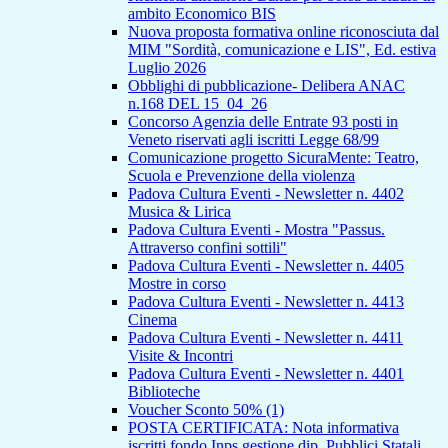
ambito Economico BIS
Nuova proposta formativa online riconosciuta dal
MIM "Sordità, comunicazione e LIS", Ed. estiva
Luglio 2026
Obblighi di pubblicazione- Delibera ANAC
n.168 DEL 15_04_26
Concorso Agenzia delle Entrate 93 posti in
Veneto riservati agli iscritti Legge 68/99
Comunicazione progetto SicuraMente: Teatro,
Scuola e Prevenzione della violenza
Padova Cultura Eventi - Newsletter n. 4402
Musica & Lirica
Padova Cultura Eventi - Mostra "Passus.
Attraverso confini sottili"
Padova Cultura Eventi - Newsletter n. 4405
Mostre in corso
Padova Cultura Eventi - Newsletter n. 4413
Cinema
Padova Cultura Eventi - Newsletter n. 4411
Visite & Incontri
Padova Cultura Eventi - Newsletter n. 4401
Biblioteche
Voucher Sconto 50% (1)
POSTA CERTIFICATA: Nota informativa
iscritti fondo Inps gestione dip. Pubblici Statali