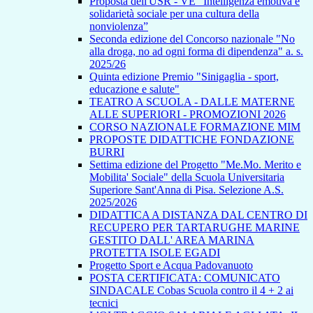
Proposta dell'USR - VE “Intelligenza emotiva e
solidarietà sociale per una cultura della
nonviolenza”
Seconda edizione del Concorso nazionale "No
alla droga, no ad ogni forma di dipendenza" a. s.
2025/26
Quinta edizione Premio "Sinigaglia - sport,
educazione e salute"
TEATRO A SCUOLA - DALLE MATERNE
ALLE SUPERIORI - PROMOZIONI 2026
CORSO NAZIONALE FORMAZIONE MIM
PROPOSTE DIDATTICHE FONDAZIONE
BURRI
Settima edizione del Progetto "Me.Mo. Merito e
Mobilita' Sociale" della Scuola Universitaria
Superiore Sant'Anna di Pisa. Selezione A.S.
2025/2026
DIDATTICA A DISTANZA DAL CENTRO DI
RECUPERO PER TARTARUGHE MARINE
GESTITO DALL' AREA MARINA
PROTETTA ISOLE EGADI
Progetto Sport e Acqua Padovanuoto
POSTA CERTIFICATA: COMUNICATO
SINDACALE Cobas Scuola contro il 4 + 2 ai
tecnici