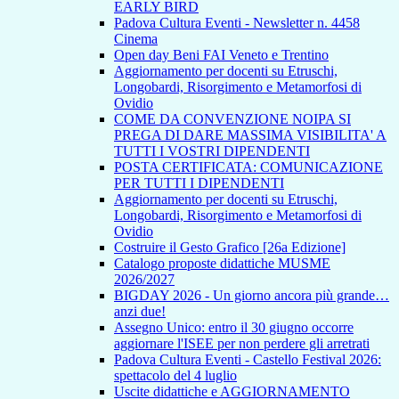
EARLY BIRD
Padova Cultura Eventi - Newsletter n. 4458
Cinema
Open day Beni FAI Veneto e Trentino
Aggiornamento per docenti su Etruschi,
Longobardi, Risorgimento e Metamorfosi di
Ovidio
COME DA CONVENZIONE NOIPA SI
PREGA DI DARE MASSIMA VISIBILITA' A
TUTTI I VOSTRI DIPENDENTI
POSTA CERTIFICATA: COMUNICAZIONE
PER TUTTI I DIPENDENTI
Aggiornamento per docenti su Etruschi,
Longobardi, Risorgimento e Metamorfosi di
Ovidio
Costruire il Gesto Grafico [26a Edizione]
Catalogo proposte didattiche MUSME
2026/2027
BIGDAY 2026 - Un giorno ancora più grande…
anzi due!
Assegno Unico: entro il 30 giugno occorre
aggiornare l'ISEE per non perdere gli arretrati
Padova Cultura Eventi - Castello Festival 2026:
spettacolo del 4 luglio
Uscite didattiche e AGGIORNAMENTO