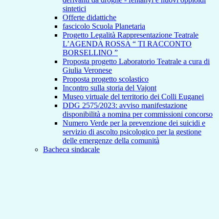
sintetici
Offerte didattiche
fascicolo Scuola Planetaria
Progetto Legalità Rappresentazione Teatrale
L’AGENDA ROSSA “ TI RACCONTO
BORSELLINO ”
Proposta progetto Laboratorio Teatrale a cura di
Giulia Veronese
Proposta progetto scolastico
Incontro sulla storia del Vajont
Museo virtuale del territorio dei Colli Euganei
DDG 2575/2023: avviso manifestazione
disponibilità a nomina per commissioni concorso
Numero Verde per la prevenzione dei suicidi e
servizio di ascolto psicologico per la gestione
delle emergenze della comunità
Bacheca sindacale