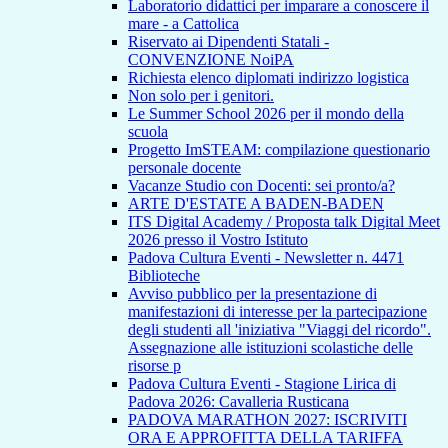
Laboratorio didattici per imparare a conoscere il
mare - a Cattolica
Riservato ai Dipendenti Statali -
CONVENZIONE NoiPA
Richiesta elenco diplomati indirizzo logistica
Non solo per i genitori.
Le Summer School 2026 per il mondo della
scuola
Progetto ImSTEAM: compilazione questionario
personale docente
Vacanze Studio con Docenti: sei pronto/a?
ARTE D'ESTATE A BADEN-BADEN
ITS Digital Academy / Proposta talk Digital Meet
2026 presso il Vostro Istituto
Padova Cultura Eventi - Newsletter n. 4471
Biblioteche
Avviso pubblico per la presentazione di
manifestazioni di interesse per la partecipazione
degli studenti all 'iniziativa "Viaggi del ricordo".
Assegnazione alle istituzioni scolastiche delle
risorse p
Padova Cultura Eventi - Stagione Lirica di
Padova 2026: Cavalleria Rusticana
PADOVA MARATHON 2027: ISCRIVITI
ORA E APPROFITTA DELLA TARIFFA