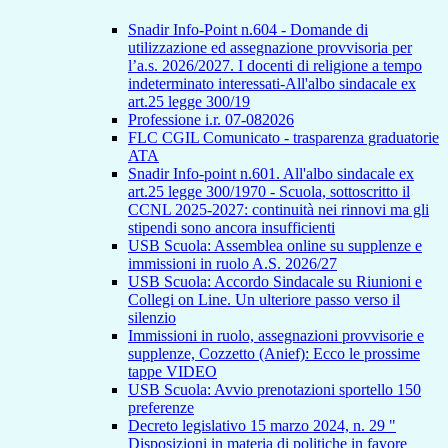
Snadir Info-Point n.604 - Domande di
utilizzazione ed assegnazione provvisoria per
l’a.s. 2026/2027. I docenti di religione a tempo
indeterminato interessati-All'albo sindacale ex
art.25 legge 300/19
Professione i.r. 07-082026
FLC CGIL Comunicato - trasparenza graduatorie
ATA
Snadir Info-point n.601. All'albo sindacale ex
art.25 legge 300/1970 - Scuola, sottoscritto il
CCNL 2025-2027: continuità nei rinnovi ma gli
stipendi sono ancora insufficienti
USB Scuola: Assemblea online su supplenze e
immissioni in ruolo A.S. 2026/27
USB Scuola: Accordo Sindacale su Riunioni e
Collegi on Line. Un ulteriore passo verso il
silenzio
Immissioni in ruolo, assegnazioni provvisorie e
supplenze, Cozzetto (Anief): Ecco le prossime
tappe VIDEO
USB Scuola: Avvio prenotazioni sportello 150
preferenze
Decreto legislativo 15 marzo 2024, n. 29 "
Disposizioni in materia di politiche in favore