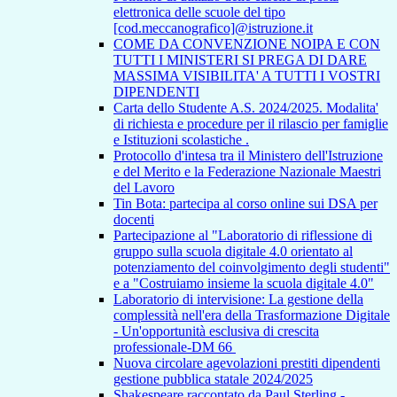
elettronica delle scuole del tipo
[cod.meccanografico]@istruzione.it
COME DA CONVENZIONE NOIPA E CON
TUTTI I MINISTERI SI PREGA DI DARE
MASSIMA VISIBILITA' A TUTTI I VOSTRI
DIPENDENTI
Carta dello Studente A.S. 2024/2025. Modalita'
di richiesta e procedure per il rilascio per famiglie
e Istituzioni scolastiche .
Protocollo d'intesa tra il Ministero dell'Istruzione
e del Merito e la Federazione Nazionale Maestri
del Lavoro
Tin Bota: partecipa al corso online sui DSA per
docenti
Partecipazione al "Laboratorio di riflessione di
gruppo sulla scuola digitale 4.0 orientato al
potenziamento del coinvolgimento degli studenti"
e a "Costruiamo insieme la scuola digitale 4.0"
Laboratorio di intervisione: La gestione della
complessità nell'era della Trasformazione Digitale
- Un'opportunità esclusiva di crescita
professionale-DM 66
Nuova circolare agevolazioni prestiti dipendenti
gestione pubblica statale 2024/2025
Shakespeare raccontato da Paul Sterling -