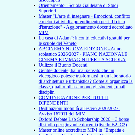
Orientamento - Scuola Galileiana di Studi
Superiori
Master "L'arte di insegnare - Emozioni, conflitto
e metodi attivi di apprendimento per il II ciclo
d'istruzione" - Aggiornamento docenti accreditato
MIM
La casa di Adam”: incontri educativi gratuiti per
le scuole del Veneto
ABCINEMA NUOVA EDIZIONE - Anno
scolastico 2026/2027 - PIANO NAZIONALE
CINEMA E IMMAGINI PER LA SCUOLA
Utilizza il Buono Docenti
Gentile docente, hai mai pensato che un
videogioco potesse trasformarsi in un laboratorio
di architettura e urbanistica? Come si organizza la
classe, quali ruoli assumono gli studenti, quali
disciplin
COMUNICAZIONE PER TUTTI I
DIPENDENTI
Destinazioni mobilità all'estero 2026/2027:
Avviso 167911 del MIM
Oxford Debate Lab Scholarship 2026 – 3 borse
di studio per giovani e docenti (livello B2–C2)
Master online accreditato MIM in "Empatia e