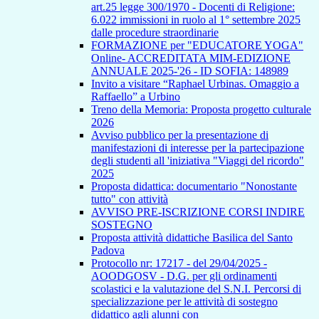
art.25 legge 300/1970 - Docenti di Religione:
6.022 immissioni in ruolo al 1° settembre 2025
dalle procedure straordinarie
FORMAZIONE per "EDUCATORE YOGA"
Online- ACCREDITATA MIM-EDIZIONE
ANNUALE 2025-'26 - ID SOFIA: 148989
Invito a visitare “Raphael Urbinas. Omaggio a
Raffaello” a Urbino
Treno della Memoria: Proposta progetto culturale
2026
Avviso pubblico per la presentazione di
manifestazioni di interesse per la partecipazione
degli studenti all 'iniziativa "Viaggi del ricordo"
2025
Proposta didattica: documentario "Nonostante
tutto" con attività
AVVISO PRE-ISCRIZIONE CORSI INDIRE
SOSTEGNO
Proposta attività didattiche Basilica del Santo
Padova
Protocollo nr: 17217 - del 29/04/2025 -
AOODGOSV - D.G. per gli ordinamenti
scolastici e la valutazione del S.N.I. Percorsi di
specializzazione per le attività di sostegno
didattico agli alunni con