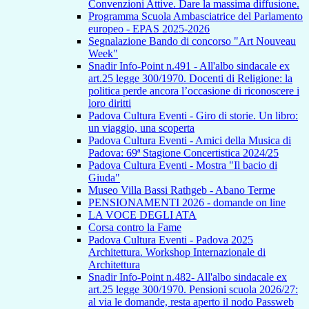
Convenzioni Attive. Dare la massima diffusione.
Programma Scuola Ambasciatrice del Parlamento
europeo - EPAS 2025-2026
Segnalazione Bando di concorso "Art Nouveau
Week"
Snadir Info-Point n.491 - All'albo sindacale ex
art.25 legge 300/1970. Docenti di Religione: la
politica perde ancora l’occasione di riconoscere i
loro diritti
Padova Cultura Eventi - Giro di storie. Un libro:
un viaggio, una scoperta
Padova Cultura Eventi - Amici della Musica di
Padova: 69ª Stagione Concertistica 2024/25
Padova Cultura Eventi - Mostra "Il bacio di
Giuda"
Museo Villa Bassi Rathgeb - Abano Terme
PENSIONAMENTI 2026 - domande on line
LA VOCE DEGLI ATA
Corsa contro la Fame
Padova Cultura Eventi - Padova 2025
Architettura. Workshop Internazionale di
Architettura
Snadir Info-Point n.482- All'albo sindacale ex
art.25 legge 300/1970. Pensioni scuola 2026/27:
al via le domande, resta aperto il nodo Passweb