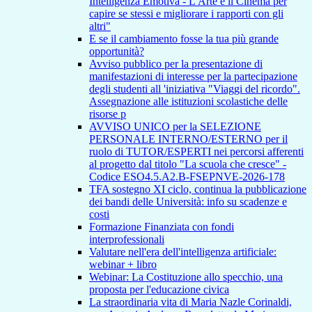
Intelligenza Emotiva - L'Arte e il Cinema per
capire se stessi e migliorare i rapporti con gli
altri"
E se il cambiamento fosse la tua più grande
opportunità?
Avviso pubblico per la presentazione di
manifestazioni di interesse per la partecipazione
degli studenti all 'iniziativa "Viaggi del ricordo".
Assegnazione alle istituzioni scolastiche delle
risorse p
AVVISO UNICO per la SELEZIONE
PERSONALE INTERNO/ESTERNO per il
ruolo di TUTOR/ESPERTI nei percorsi afferenti
al progetto dal titolo "La scuola che cresce" -
Codice ESO4.5.A2.B-FSEPNVE-2026-178
TFA sostegno XI ciclo, continua la pubblicazione
dei bandi delle Università: info su scadenze e
costi
Formazione Finanziata con fondi
interprofessionali
Valutare nell'era dell'intelligenza artificiale:
webinar + libro
Webinar: La Costituzione allo specchio, una
proposta per l'educazione civica
La straordinaria vita di Maria Nazle Corinaldi,