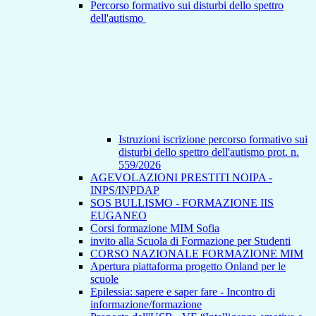
Percorso formativo sui disturbi dello spettro
dell'autismo
Istruzioni iscrizione percorso formativo sui
disturbi dello spettro dell'autismo prot. n.
559/2026
AGEVOLAZIONI PRESTITI NOIPA -
INPS/INPDAP
SOS BULLISMO - FORMAZIONE IIS
EUGANEO
Corsi formazione MIM Sofia
invito alla Scuola di Formazione per Studenti
CORSO NAZIONALE FORMAZIONE MIM
Apertura piattaforma progetto Onland per le
scuole
Epilessia: sapere e saper fare - Incontro di
informazione/formazione