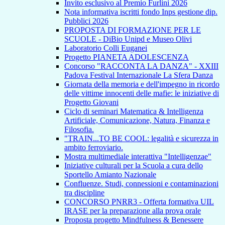
Invito esclusivo al Premio Furlini 2026
Nota informativa iscritti fondo Inps gestione dip.
Pubblici 2026
PROPOSTA DI FORMAZIONE PER LE
SCUOLE - DiBio Unipd e Museo Olivi
Laboratorio Colli Euganei
Progetto PIANETA ADOLESCENZA
Concorso "RACCONTA LA DANZA" - XXIII
Padova Festival Internazionale La Sfera Danza
Giornata della memoria e dell'impegno in ricordo
delle vittime innocenti delle mafie: le iniziative di
Progetto Giovani
Ciclo di seminari Matematica & Intelligenza
Artificiale, Comunicazione, Natura, Finanza e
Filosofia.
"TRAIN...TO BE COOL: legalità e sicurezza in
ambito ferroviario.
Mostra multimediale interattiva "Intelligenzae"
Iniziative culturali per la Scuola a cura dello
Sportello Amianto Nazionale
Confluenze. Studi, connessioni e contaminazioni
tra discipline
CONCORSO PNRR3 - Offerta formativa UIL
IRASE per la preparazione alla prova orale
Proposta progetto Mindfulness & Benessere