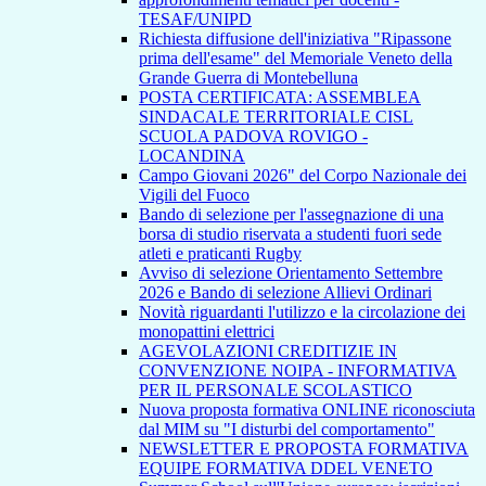
TESAF/UNIPD
Richiesta diffusione dell'iniziativa "Ripassone
prima dell'esame" del Memoriale Veneto della
Grande Guerra di Montebelluna
POSTA CERTIFICATA: ASSEMBLEA
SINDACALE TERRITORIALE CISL
SCUOLA PADOVA ROVIGO -
LOCANDINA
Campo Giovani 2026" del Corpo Nazionale dei
Vigili del Fuoco
Bando di selezione per l'assegnazione di una
borsa di studio riservata a studenti fuori sede
atleti e praticanti Rugby
Avviso di selezione Orientamento Settembre
2026 e Bando di selezione Allievi Ordinari
Novità riguardanti l'utilizzo e la circolazione dei
monopattini elettrici
AGEVOLAZIONI CREDITIZIE IN
CONVENZIONE NOIPA - INFORMATIVA
PER IL PERSONALE SCOLASTICO
Nuova proposta formativa ONLINE riconosciuta
dal MIM su "I disturbi del comportamento"
NEWSLETTER E PROPOSTA FORMATIVA
EQUIPE FORMATIVA DDEL VENETO