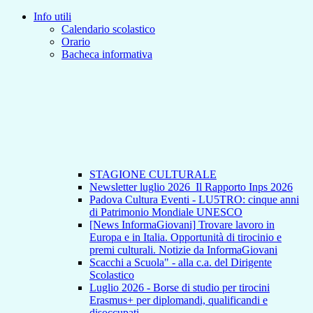
Info utili
Calendario scolastico
Orario
Bacheca informativa
STAGIONE CULTURALE
Newsletter luglio 2026_Il Rapporto Inps 2026
Padova Cultura Eventi - LU5TRO: cinque anni
di Patrimonio Mondiale UNESCO
[News InformaGiovani] Trovare lavoro in
Europa e in Italia. Opportunità di tirocinio e
premi culturali. Notizie da InformaGiovani
Scacchi a Scuola" - alla c.a. del Dirigente
Scolastico
Luglio 2026 - Borse di studio per tirocini
Erasmus+ per diplomandi, qualificandi e
disoccupati