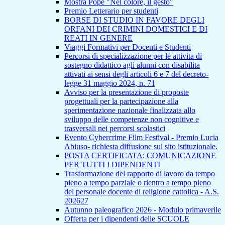
Mostra Pope "Nel colore, il gesto"
Premio Letterario per studenti
BORSE DI STUDIO IN FAVORE DEGLI
ORFANI DEI CRIMINI DOMESTICI E DI
REATI IN GENERE
Viaggi Formativi per Docenti e Studenti
Percorsi di specializzazione per le attivita di
sostegno didattico agli alunni con disabilita
attivati ai sensi degli articoli 6 e 7 del decreto-
legge 31 maggio 2024, n. 71
Avviso per la presentazione di proposte
progettuali per la partecipazione alla
sperimentazione nazionale finalizzata allo
sviluppo delle competenze non cognitive e
trasversali nei percorsi scolastici
Evento Cybercrime Film Festival - Premio Lucia
Abiuso- richiesta diffusione sul sito istituzionale.
POSTA CERTIFICATA: COMUNICAZIONE
PER TUTTI I DIPENDENTI
Trasformazione del rapporto di lavoro da tempo
pieno a tempo parziale o rientro a tempo pieno
del personale docente di religione cattolica - A.S.
202627
Autunno paleografico 2026 - Modulo primaverile
Offerta per i dipendenti delle SCUOLE