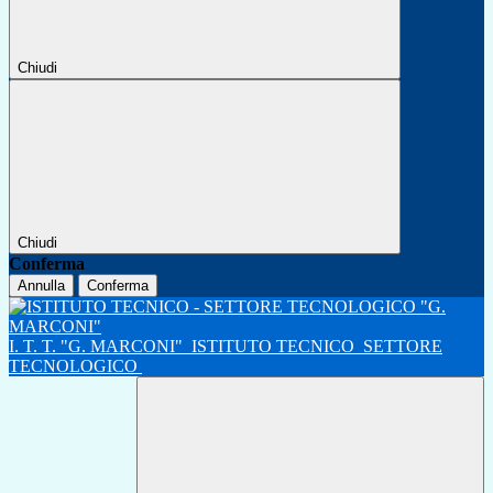
Chiudi
Chiudi
Conferma
Annulla
Conferma
I. T. T. "G. MARCONI"
ISTITUTO TECNICO
SETTORE
TECNOLOGICO