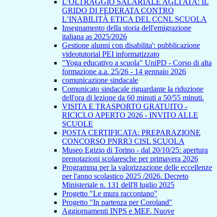
L’OLTRAGGIO SALARIALE AGLI ATA: IL
GRIDO DI FEDERATA CONTRO
L’INABILITÀ ETICA DEL CCNL SCUOLA
Insegnamento della storia dell'emigrazione
italiana as 2025/2026
Gestione alunni con disabilita': pubblicazione
videotutorial PEI informatizzato
"Yoga educativo a scuola" UniPD - Corso di alta
formazione a.a. 25/26 - 14 gennaio 2026
comunicazione sindacale
Comunicato sindacale riguardante la riduzione
dell'ora di lezione da 60 minuti a 50/55 minuti.
VISITA E TRASPORTO GRATUITO -
RICICLO APERTO 2026 - INVITO ALLE
SCUOLE
POSTA CERTIFICATA: PREPARAZIONE
CONCORSO PNRR3 CISL SCUOLA
Museo Egizio di Torino - dal 20/10/25: apertura
prenotazioni scolaresche per primavera 2026
Programma per la valorizzazione delle eccellenze
per l'anno scolastico 2025 /2026. Decreto
Ministeriale n. 131 dell'8 luglio 2025
Progetto "Le mura raccontano"
Progetto "In partenza per Coroland"
Aggiornamenti INPS e MEF. Nuove