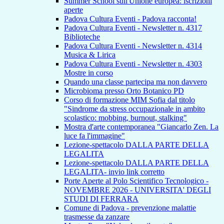
Summer School sull'Unione europea: iscrizioni
aperte
Padova Cultura Eventi - Padova racconta!
Padova Cultura Eventi - Newsletter n. 4317
Biblioteche
Padova Cultura Eventi - Newsletter n. 4314
Musica & Lirica
Padova Cultura Eventi - Newsletter n. 4303
Mostre in corso
Quando una classe partecipa ma non davvero
Microbioma presso Orto Botanico PD
Corso di formazione MIM Sofia dal titolo
"Sindrome da stress occupazionale in ambito
scolastico: mobbing, burnout, stalking"
Mostra d'arte contemporanea "Giancarlo Zen. La
luce fa l'immagine"
Lezione-spettacolo DALLA PARTE DELLA
LEGALITA
Lezione-spettacolo DALLA PARTE DELLA
LEGALITA- invio link corretto
Porte Aperte al Polo Scientifico Tecnologico -
NOVEMBRE 2026 - UNIVERSITA' DEGLI
STUDI DI FERRARA
Comune di Padova - prevenzione malattie
trasmesse da zanzare