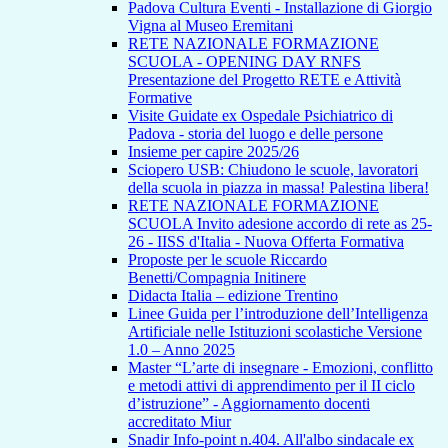
Padova Cultura Eventi - Installazione di Giorgio
Vigna al Museo Eremitani
RETE NAZIONALE FORMAZIONE
SCUOLA - OPENING DAY RNFS
Presentazione del Progetto RETE e Attività
Formative
Visite Guidate ex Ospedale Psichiatrico di
Padova - storia del luogo e delle persone
Insieme per capire 2025/26
Sciopero USB: Chiudono le scuole, lavoratori
della scuola in piazza in massa! Palestina libera!
RETE NAZIONALE FORMAZIONE
SCUOLA Invito adesione accordo di rete as 25-
26 - IISS d'Italia - Nuova Offerta Formativa
Proposte per le scuole Riccardo
Benetti/Compagnia Initinere
Didacta Italia – edizione Trentino
Linee Guida per l’introduzione dell’Intelligenza
Artificiale nelle Istituzioni scolastiche Versione
1.0 – Anno 2025
Master “L’arte di insegnare - Emozioni, conflitto
e metodi attivi di apprendimento per il II ciclo
d’istruzione” - Aggiornamento docenti
accreditato Miur
Snadir Info-point n.404. All'albo sindacale ex