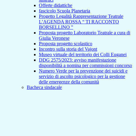
Offerte didattiche
fascicolo Scuola Planetaria
Progetto Legalità Rappresentazione Teatrale
L’AGENDA ROSSA “ TI RACCONTO
BORSELLINO ”
Proposta progetto Laboratorio Teatrale a cura di
Giulia Veronese
Proposta progetto scolastico
Incontro sulla storia del Vajont
Museo virtuale del territorio dei Colli Euganei
DDG 2575/2023: avviso manifestazione
disponibilità a nomina per commissioni concorso
Numero Verde per la prevenzione dei suicidi e
servizio di ascolto psicologico per la gestione
delle emergenze della comunità
Bacheca sindacale