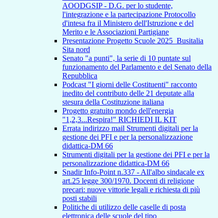
AOODGSIP - D.G. per lo studente,
l'integrazione e la partecipazione Protocollo
d'intesa fra il Ministero dell'Istruzione e del
Merito e le Associazioni Partigiane
Presentazione Progetto Scuole 2025_Busitalia
Sita nord
Senato "a punti", la serie di 10 puntate sul
funzionamento del Parlamento e del Senato della
Repubblica
Podcast "I giorni delle Costituenti" racconto
inedito del contributo delle 21 deputate alla
stesura della Costituzione italiana
Progetto gratuito mondo dell'energia
"1,2,3...Respira!" RICHIEDI IL KIT
Errata indirizzo mail Strumenti digitali per la
gestione dei PFI e per la personalizzazione
didattica-DM 66
Strumenti digitali per la gestione dei PFI e per la
personalizzazione didattica-DM 66
Snadir Info-Point n.337 - All'albo sindacale ex
art.25 legge 300/1970. Docenti di religione
precari: nuove vittorie legali e richiesta di più
posti stabili
Politiche di utilizzo delle caselle di posta
elettronica delle scuole del tipo