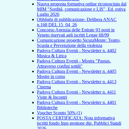
Nuova proposta formativa online riconosciuta dal
MIM "Sordità, comunicazione e LIS", Ed. estiva
Luglio 2026
Obblighi di pubblicazione- Delibera ANAC
n.168 DEL 15_04_26
Concorso Agenzia delle Entrate 93 posti in
Veneto riservati agli iscritti Legge 68/99
Comunicazione progetto SicuraMente: Teatro,
Scuola e Prevenzione della violenza
Padova Cultura Eventi - Newsletter n. 4402
Musica & Lirica
Padova Cultura Eventi - Mostra "Passus.
Attraverso confini sottili"
Padova Cultura Eventi - Newsletter n. 4405
Mostre in corso
Padova Cultura Eventi - Newsletter n. 4413
Cinema
Padova Cultura Eventi - Newsletter n. 4411
Visite & Incontri
Padova Cultura Eventi - Newsletter n. 4401
Biblioteche
Voucher Sconto 50% (1)
POSTA CERTIFICATA: Nota informativa
iscritti fondo Inps gestione dip. Pubblici Statali
2026