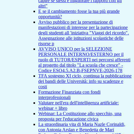
capire se stessi e migliorare i rapporti con gli
altri"
E se il cambiamento fosse la tua più grande
opportunità?
Avviso pubblico per la presentazione di
manifestazioni di interesse per la partecipazione
degli studenti all 'iniziativa "Viaggi del ricordo".
Assegnazione alle istituzioni scolastiche delle
risorse p
AVVISO UNICO per la SELEZIONE
PERSONALE INTERNO/ESTERNO per il
ruolo di TUTOR/ESPERTI nei percorsi afferenti
al progetto dal titolo "La scuola che cresce" -
Codice ESO4.5.A2.B-FSEPNVE-2026-178
TFA sostegno XI ciclo, continua la pubblicazione
dei bandi delle Università: info su scadenze e
costi
Formazione Finanziata con fondi
interprofessionali
Valutare nell'era dell'intelligenza artificiale:
webinar + libro
Webinar: La Costituzione allo specchio, una
proposta per l'educazione civica
La straordinaria vita di Maria Nazle Corinaldi,
con Antonia Arslan e Benedetta de Mari