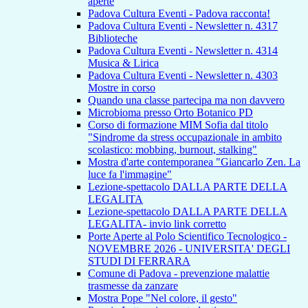
aperte
Padova Cultura Eventi - Padova racconta!
Padova Cultura Eventi - Newsletter n. 4317
Biblioteche
Padova Cultura Eventi - Newsletter n. 4314
Musica & Lirica
Padova Cultura Eventi - Newsletter n. 4303
Mostre in corso
Quando una classe partecipa ma non davvero
Microbioma presso Orto Botanico PD
Corso di formazione MIM Sofia dal titolo
"Sindrome da stress occupazionale in ambito
scolastico: mobbing, burnout, stalking"
Mostra d'arte contemporanea "Giancarlo Zen. La
luce fa l'immagine"
Lezione-spettacolo DALLA PARTE DELLA
LEGALITA
Lezione-spettacolo DALLA PARTE DELLA
LEGALITA- invio link corretto
Porte Aperte al Polo Scientifico Tecnologico -
NOVEMBRE 2026 - UNIVERSITA' DEGLI
STUDI DI FERRARA
Comune di Padova - prevenzione malattie
trasmesse da zanzare
Mostra Pope "Nel colore, il gesto"