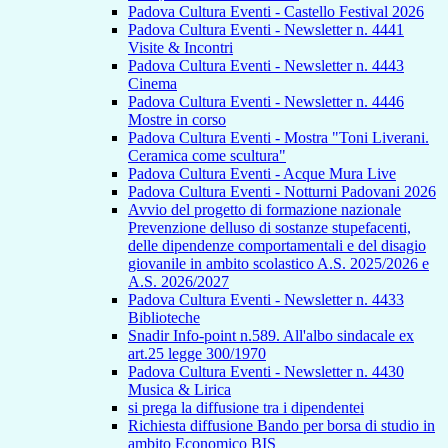
Padova Cultura Eventi - Castello Festival 2026
Padova Cultura Eventi - Newsletter n. 4441
Visite & Incontri
Padova Cultura Eventi - Newsletter n. 4443
Cinema
Padova Cultura Eventi - Newsletter n. 4446
Mostre in corso
Padova Cultura Eventi - Mostra "Toni Liverani.
Ceramica come scultura"
Padova Cultura Eventi - Acque Mura Live
Padova Cultura Eventi - Notturni Padovani 2026
Avvio del progetto di formazione nazionale
Prevenzione delluso di sostanze stupefacenti,
delle dipendenze comportamentali e del disagio
giovanile in ambito scolastico A.S. 2025/2026 e
A.S. 2026/2027
Padova Cultura Eventi - Newsletter n. 4433
Biblioteche
Snadir Info-point n.589. All'albo sindacale ex
art.25 legge 300/1970
Padova Cultura Eventi - Newsletter n. 4430
Musica & Lirica
si prega la diffusione tra i dipendentei
Richiesta diffusione Bando per borsa di studio in
ambito Economico BIS