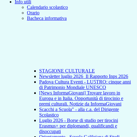
Info utili
Calendario scolastico
Orario
Bacheca informativa
STAGIONE CULTURALE
Newsletter luglio 2026_Il Rapporto Inps 2026
Padova Cultura Eventi - LU5TRO: cinque anni
di Patrimonio Mondiale UNESCO
[News InformaGiovani] Trovare lavoro in
Europa e in Italia. Opportunità di tirocinio e
premi culturali. Notizie da InformaGiovani
Scacchi a Scuola" - alla c.a. del Dirigente
Scolastico
Luglio 2026 - Borse di studio per tirocini
Erasmus+ per diplomandi, qualificandi e
disoccupati
Orientamento - Scuola Galileiana di Studi