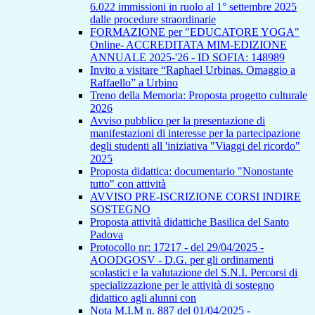
6.022 immissioni in ruolo al 1° settembre 2025
dalle procedure straordinarie
FORMAZIONE per "EDUCATORE YOGA"
Online- ACCREDITATA MIM-EDIZIONE
ANNUALE 2025-'26 - ID SOFIA: 148989
Invito a visitare “Raphael Urbinas. Omaggio a
Raffaello” a Urbino
Treno della Memoria: Proposta progetto culturale
2026
Avviso pubblico per la presentazione di
manifestazioni di interesse per la partecipazione
degli studenti all 'iniziativa "Viaggi del ricordo"
2025
Proposta didattica: documentario "Nonostante
tutto" con attività
AVVISO PRE-ISCRIZIONE CORSI INDIRE
SOSTEGNO
Proposta attività didattiche Basilica del Santo
Padova
Protocollo nr: 17217 - del 29/04/2025 -
AOODGOSV - D.G. per gli ordinamenti
scolastici e la valutazione del S.N.I. Percorsi di
specializzazione per le attività di sostegno
didattico agli alunni con
Nota M.I.M n. 887 del 01/04/2025 -