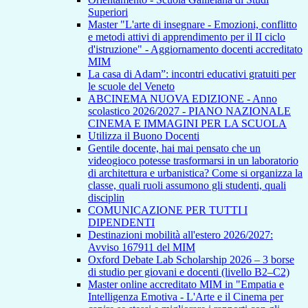
Superiori
Master "L'arte di insegnare - Emozioni, conflitto
e metodi attivi di apprendimento per il II ciclo
d'istruzione" - Aggiornamento docenti accreditato
MIM
La casa di Adam”: incontri educativi gratuiti per
le scuole del Veneto
ABCINEMA NUOVA EDIZIONE - Anno
scolastico 2026/2027 - PIANO NAZIONALE
CINEMA E IMMAGINI PER LA SCUOLA
Utilizza il Buono Docenti
Gentile docente, hai mai pensato che un
videogioco potesse trasformarsi in un laboratorio
di architettura e urbanistica? Come si organizza la
classe, quali ruoli assumono gli studenti, quali
disciplin
COMUNICAZIONE PER TUTTI I
DIPENDENTI
Destinazioni mobilità all'estero 2026/2027:
Avviso 167911 del MIM
Oxford Debate Lab Scholarship 2026 – 3 borse
di studio per giovani e docenti (livello B2–C2)
Master online accreditato MIM in "Empatia e
Intelligenza Emotiva - L'Arte e il Cinema per