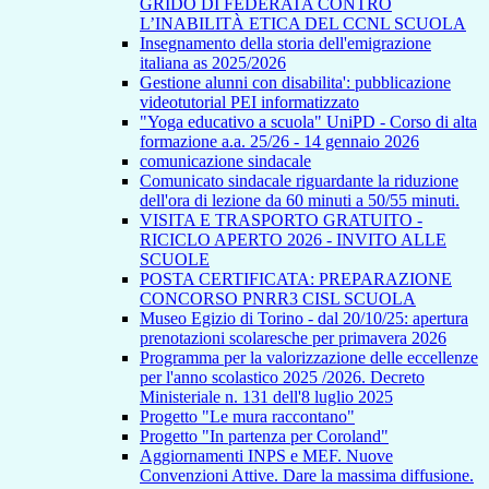
GRIDO DI FEDERATA CONTRO
L’INABILITÀ ETICA DEL CCNL SCUOLA
Insegnamento della storia dell'emigrazione
italiana as 2025/2026
Gestione alunni con disabilita': pubblicazione
videotutorial PEI informatizzato
"Yoga educativo a scuola" UniPD - Corso di alta
formazione a.a. 25/26 - 14 gennaio 2026
comunicazione sindacale
Comunicato sindacale riguardante la riduzione
dell'ora di lezione da 60 minuti a 50/55 minuti.
VISITA E TRASPORTO GRATUITO -
RICICLO APERTO 2026 - INVITO ALLE
SCUOLE
POSTA CERTIFICATA: PREPARAZIONE
CONCORSO PNRR3 CISL SCUOLA
Museo Egizio di Torino - dal 20/10/25: apertura
prenotazioni scolaresche per primavera 2026
Programma per la valorizzazione delle eccellenze
per l'anno scolastico 2025 /2026. Decreto
Ministeriale n. 131 dell'8 luglio 2025
Progetto "Le mura raccontano"
Progetto "In partenza per Coroland"
Aggiornamenti INPS e MEF. Nuove
Convenzioni Attive. Dare la massima diffusione.