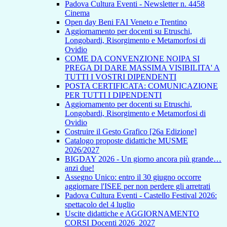
Padova Cultura Eventi - Newsletter n. 4458
Cinema
Open day Beni FAI Veneto e Trentino
Aggiornamento per docenti su Etruschi,
Longobardi, Risorgimento e Metamorfosi di
Ovidio
COME DA CONVENZIONE NOIPA SI
PREGA DI DARE MASSIMA VISIBILITA' A
TUTTI I VOSTRI DIPENDENTI
POSTA CERTIFICATA: COMUNICAZIONE
PER TUTTI I DIPENDENTI
Aggiornamento per docenti su Etruschi,
Longobardi, Risorgimento e Metamorfosi di
Ovidio
Costruire il Gesto Grafico [26a Edizione]
Catalogo proposte didattiche MUSME
2026/2027
BIGDAY 2026 - Un giorno ancora più grande…
anzi due!
Assegno Unico: entro il 30 giugno occorre
aggiornare l'ISEE per non perdere gli arretrati
Padova Cultura Eventi - Castello Festival 2026:
spettacolo del 4 luglio
Uscite didattiche e AGGIORNAMENTO
CORSI Docenti 2026_2027