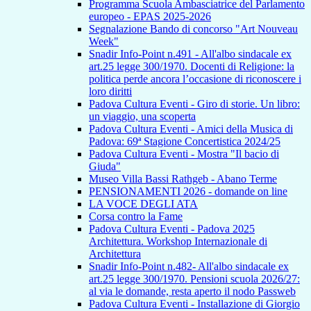
Programma Scuola Ambasciatrice del Parlamento
europeo - EPAS 2025-2026
Segnalazione Bando di concorso "Art Nouveau
Week"
Snadir Info-Point n.491 - All'albo sindacale ex
art.25 legge 300/1970. Docenti di Religione: la
politica perde ancora l’occasione di riconoscere i
loro diritti
Padova Cultura Eventi - Giro di storie. Un libro:
un viaggio, una scoperta
Padova Cultura Eventi - Amici della Musica di
Padova: 69ª Stagione Concertistica 2024/25
Padova Cultura Eventi - Mostra "Il bacio di
Giuda"
Museo Villa Bassi Rathgeb - Abano Terme
PENSIONAMENTI 2026 - domande on line
LA VOCE DEGLI ATA
Corsa contro la Fame
Padova Cultura Eventi - Padova 2025
Architettura. Workshop Internazionale di
Architettura
Snadir Info-Point n.482- All'albo sindacale ex
art.25 legge 300/1970. Pensioni scuola 2026/27:
al via le domande, resta aperto il nodo Passweb
Padova Cultura Eventi - Installazione di Giorgio