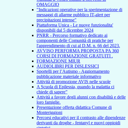
OMAGGIO
"Indicazioni operative per la sperimentazione di
messaggi di allarme pubblico IT-alert per
precipitazioni intense"
Piattaforma Unica - Le nuove funzionalita'
disponibili dal 5 dicembre 2024
PNRR - Percorso formativo dedicato ai
componenti delle Comunità di pratiche per
l'apprendimento di cui al D.M. n. 66 del 2023.
AVVISO PERFORMA PROPOSTA PA 360
CORSI DI FORMAZIONE GRATUITI .
FORMAZIONE MIUR
AUDIOLIBRI PER DISLESSICI
Sportelli per l’Autismo - Aggiornamento
pubblicazione materiale informativo
Attività di promozione AVIS nelle scuole
A Scuola di Epilessia, quando la malattia ci
chiede di sapere”
Attività a favore degli alunni con disabilità e delle
loro famiglie.
Presentazione offerta didattica Comune di
Monteriggioni
Percorsi educativi per il contrasto alle dipendenze
derivanti da droghe - fentanyl e nuovi oppioidi
sintetici