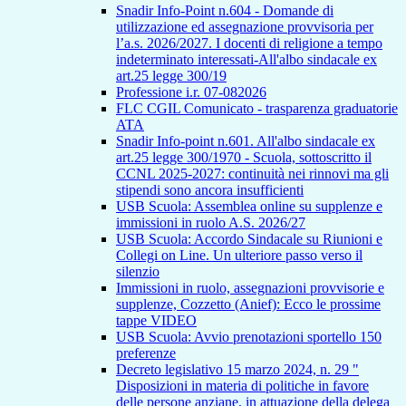
Snadir Info-Point n.604 - Domande di
utilizzazione ed assegnazione provvisoria per
l’a.s. 2026/2027. I docenti di religione a tempo
indeterminato interessati-All'albo sindacale ex
art.25 legge 300/19
Professione i.r. 07-082026
FLC CGIL Comunicato - trasparenza graduatorie
ATA
Snadir Info-point n.601. All'albo sindacale ex
art.25 legge 300/1970 - Scuola, sottoscritto il
CCNL 2025-2027: continuità nei rinnovi ma gli
stipendi sono ancora insufficienti
USB Scuola: Assemblea online su supplenze e
immissioni in ruolo A.S. 2026/27
USB Scuola: Accordo Sindacale su Riunioni e
Collegi on Line. Un ulteriore passo verso il
silenzio
Immissioni in ruolo, assegnazioni provvisorie e
supplenze, Cozzetto (Anief): Ecco le prossime
tappe VIDEO
USB Scuola: Avvio prenotazioni sportello 150
preferenze
Decreto legislativo 15 marzo 2024, n. 29 "
Disposizioni in materia di politiche in favore
delle persone anziane, in attuazione della delega