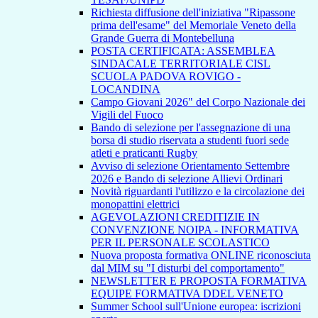
Richiesta diffusione dell'iniziativa "Ripassone
prima dell'esame" del Memoriale Veneto della
Grande Guerra di Montebelluna
POSTA CERTIFICATA: ASSEMBLEA
SINDACALE TERRITORIALE CISL
SCUOLA PADOVA ROVIGO -
LOCANDINA
Campo Giovani 2026" del Corpo Nazionale dei
Vigili del Fuoco
Bando di selezione per l'assegnazione di una
borsa di studio riservata a studenti fuori sede
atleti e praticanti Rugby
Avviso di selezione Orientamento Settembre
2026 e Bando di selezione Allievi Ordinari
Novità riguardanti l'utilizzo e la circolazione dei
monopattini elettrici
AGEVOLAZIONI CREDITIZIE IN
CONVENZIONE NOIPA - INFORMATIVA
PER IL PERSONALE SCOLASTICO
Nuova proposta formativa ONLINE riconosciuta
dal MIM su "I disturbi del comportamento"
NEWSLETTER E PROPOSTA FORMATIVA
EQUIPE FORMATIVA DDEL VENETO
Summer School sull'Unione europea: iscrizioni