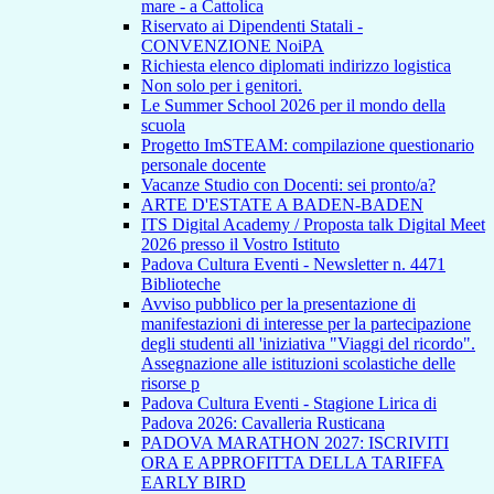
mare - a Cattolica
Riservato ai Dipendenti Statali -
CONVENZIONE NoiPA
Richiesta elenco diplomati indirizzo logistica
Non solo per i genitori.
Le Summer School 2026 per il mondo della
scuola
Progetto ImSTEAM: compilazione questionario
personale docente
Vacanze Studio con Docenti: sei pronto/a?
ARTE D'ESTATE A BADEN-BADEN
ITS Digital Academy / Proposta talk Digital Meet
2026 presso il Vostro Istituto
Padova Cultura Eventi - Newsletter n. 4471
Biblioteche
Avviso pubblico per la presentazione di
manifestazioni di interesse per la partecipazione
degli studenti all 'iniziativa "Viaggi del ricordo".
Assegnazione alle istituzioni scolastiche delle
risorse p
Padova Cultura Eventi - Stagione Lirica di
Padova 2026: Cavalleria Rusticana
PADOVA MARATHON 2027: ISCRIVITI
ORA E APPROFITTA DELLA TARIFFA
EARLY BIRD