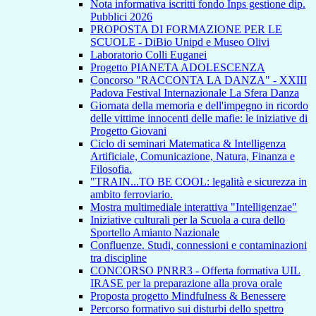
Nota informativa iscritti fondo Inps gestione dip.
Pubblici 2026
PROPOSTA DI FORMAZIONE PER LE
SCUOLE - DiBio Unipd e Museo Olivi
Laboratorio Colli Euganei
Progetto PIANETA ADOLESCENZA
Concorso "RACCONTA LA DANZA" - XXIII
Padova Festival Internazionale La Sfera Danza
Giornata della memoria e dell'impegno in ricordo
delle vittime innocenti delle mafie: le iniziative di
Progetto Giovani
Ciclo di seminari Matematica & Intelligenza
Artificiale, Comunicazione, Natura, Finanza e
Filosofia.
"TRAIN...TO BE COOL: legalità e sicurezza in
ambito ferroviario.
Mostra multimediale interattiva "Intelligenzae"
Iniziative culturali per la Scuola a cura dello
Sportello Amianto Nazionale
Confluenze. Studi, connessioni e contaminazioni
tra discipline
CONCORSO PNRR3 - Offerta formativa UIL
IRASE per la preparazione alla prova orale
Proposta progetto Mindfulness & Benessere
Percorso formativo sui disturbi dello spettro