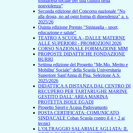
solidarietà sociale per una cultura della
nonviolenza”
Seconda edizione del Concorso nazionale "No
alla droga, no ad ogni forma di dipendenza" a. s.
2025/26
Quinta edizione Premio "Sinigaglia - sport,
educazione e salute"
TEATRO A SCUOLA - DALLE MATERNE
ALLE SUPERIORI - PROMOZIONI 2026
CORSO NAZIONALE FORMAZIONE MIM
PROPOSTE DIDATTICHE FONDAZIONE
BURRI
Settima edizione del Progetto "Me.Mo. Merito e
Mobilita' Sociale" della Scuola Universitaria
Superiore Sant'Anna di Pisa. Selezione A.S.
2025/2026
DIDATTICA A DISTANZA DAL CENTRO DI
RECUPERO PER TARTARUGHE MARINE
GESTITO DALL' AREA MARINA
PROTETTA ISOLE EGADI
Progetto Sport e Acqua Padovanuoto
POSTA CERTIFICATA: COMUNICATO
SINDACALE Cobas Scuola contro il 4 + 2 ai
tecnici
L’OLTRAGGIO SALARIALE AGLI ATA: IL