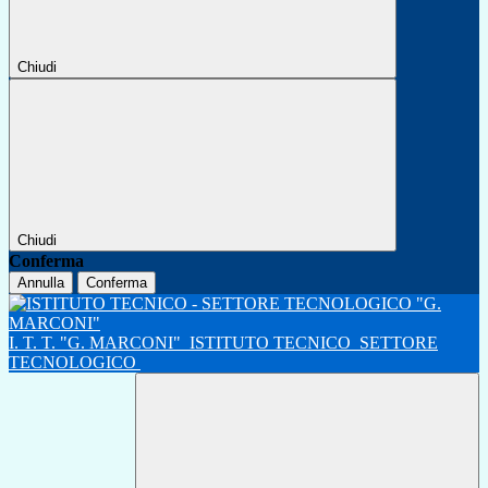
Chiudi
Chiudi
Conferma
Annulla
Conferma
I. T. T. "G. MARCONI"
ISTITUTO TECNICO
SETTORE
TECNOLOGICO