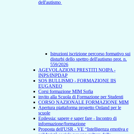
dell'autismo
Istruzioni iscrizione percorso formativo sui
disturbi dello spettro dell'autismo prot. n.
559/2026
AGEVOLAZIONI PRESTITI NOIPA -
INPS/INPDAP
SOS BULLISMO - FORMAZIONE IIS
EUGANEO
Corsi formazione MIM Sofia
invito alla Scuola di Formazione per Studenti
CORSO NAZIONALE FORMAZIONE MIM
Apertura piattaforma progetto Onland per le
scuole
Epilessia: sapere e saper fare - Incontro di
informazione/formazione
Proposta dell'USR - VE “Intelligenza emotiva e