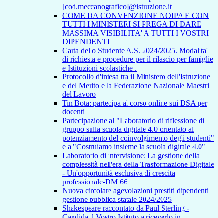
[cod.meccanografico]@istruzione.it
COME DA CONVENZIONE NOIPA E CON
TUTTI I MINISTERI SI PREGA DI DARE
MASSIMA VISIBILITA' A TUTTI I VOSTRI
DIPENDENTI
Carta dello Studente A.S. 2024/2025. Modalita'
di richiesta e procedure per il rilascio per famiglie
e Istituzioni scolastiche .
Protocollo d'intesa tra il Ministero dell'Istruzione
e del Merito e la Federazione Nazionale Maestri
del Lavoro
Tin Bota: partecipa al corso online sui DSA per
docenti
Partecipazione al "Laboratorio di riflessione di
gruppo sulla scuola digitale 4.0 orientato al
potenziamento del coinvolgimento degli studenti"
e a "Costruiamo insieme la scuola digitale 4.0"
Laboratorio di intervisione: La gestione della
complessità nell'era della Trasformazione Digitale
- Un'opportunità esclusiva di crescita
professionale-DM 66
Nuova circolare agevolazioni prestiti dipendenti
gestione pubblica statale 2024/2025
Shakespeare raccontato da Paul Sterling -
Candida il Vostro Istituto a riceverlo in