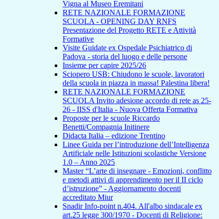
Vigna al Museo Eremitani
RETE NAZIONALE FORMAZIONE
SCUOLA - OPENING DAY RNFS
Presentazione del Progetto RETE e Attività
Formative
Visite Guidate ex Ospedale Psichiatrico di
Padova - storia del luogo e delle persone
Insieme per capire 2025/26
Sciopero USB: Chiudono le scuole, lavoratori
della scuola in piazza in massa! Palestina libera!
RETE NAZIONALE FORMAZIONE
SCUOLA Invito adesione accordo di rete as 25-
26 - IISS d'Italia - Nuova Offerta Formativa
Proposte per le scuole Riccardo
Benetti/Compagnia Initinere
Didacta Italia – edizione Trentino
Linee Guida per l’introduzione dell’Intelligenza
Artificiale nelle Istituzioni scolastiche Versione
1.0 – Anno 2025
Master “L’arte di insegnare - Emozioni, conflitto
e metodi attivi di apprendimento per il II ciclo
d’istruzione” - Aggiornamento docenti
accreditato Miur
Snadir Info-point n.404. All'albo sindacale ex
art.25 legge 300/1970 - Docenti di Religione: