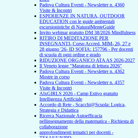
Padova Cultura Eventi - Newsletter n. 4360
Visite & Incontri
ESPERIENZE IN NATURA, OUTDOOR
EDUCATION con le guide ambientali
escursionistiche di NaturalMenteGuide
Invito webinar gratuito DM 38/2026 Mindfulness
RITIRO DI MEDITAZIONE PER
INSEGNANTI- Corso Accred. MIM- 26, 27 e
28 giugno '26- ID SOFIA: 157796 - Per docenti
di scuola di ogni ordine e grado
RIDUZIONE ORGANICO ATA AS 2026-2027
Il Veneto legge "Maratona di lettura 2026"
Padova Cultura Eventi - Newsletter n. 4362
Mostre in corso
Padova Cultura Eventi - Newsletter n. 4357
Visite & Incontri
AIxGIRLS 2026 - Camp Estivo gratuito
Intelligenza Artificiale
Accordo di Rete - Scacchi@Scuola: Logica,
Strategia e Didattica
Ricerca Nazionale Autoefficacia
nellinsegnamento della matematica - Richiesta di
collaborazione
approfondimenti tematici per docenti -
TESAF/UNIPD