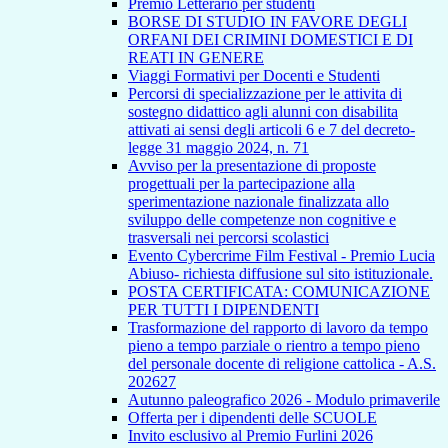
Premio Letterario per studenti
BORSE DI STUDIO IN FAVORE DEGLI
ORFANI DEI CRIMINI DOMESTICI E DI
REATI IN GENERE
Viaggi Formativi per Docenti e Studenti
Percorsi di specializzazione per le attivita di
sostegno didattico agli alunni con disabilita
attivati ai sensi degli articoli 6 e 7 del decreto-
legge 31 maggio 2024, n. 71
Avviso per la presentazione di proposte
progettuali per la partecipazione alla
sperimentazione nazionale finalizzata allo
sviluppo delle competenze non cognitive e
trasversali nei percorsi scolastici
Evento Cybercrime Film Festival - Premio Lucia
Abiuso- richiesta diffusione sul sito istituzionale.
POSTA CERTIFICATA: COMUNICAZIONE
PER TUTTI I DIPENDENTI
Trasformazione del rapporto di lavoro da tempo
pieno a tempo parziale o rientro a tempo pieno
del personale docente di religione cattolica - A.S.
202627
Autunno paleografico 2026 - Modulo primaverile
Offerta per i dipendenti delle SCUOLE
Invito esclusivo al Premio Furlini 2026