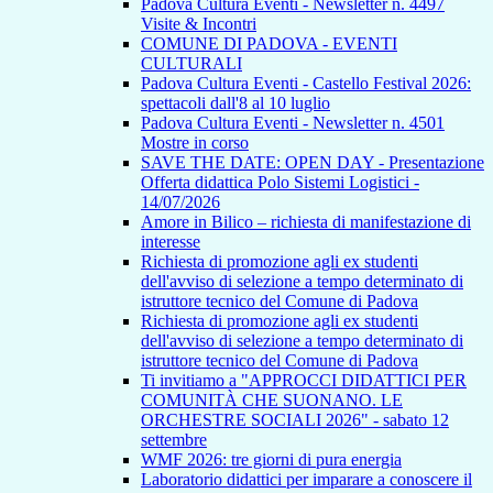
Padova Cultura Eventi - Newsletter n. 4497
Visite & Incontri
COMUNE DI PADOVA - EVENTI
CULTURALI
Padova Cultura Eventi - Castello Festival 2026:
spettacoli dall'8 al 10 luglio
Padova Cultura Eventi - Newsletter n. 4501
Mostre in corso
SAVE THE DATE: OPEN DAY - Presentazione
Offerta didattica Polo Sistemi Logistici -
14/07/2026
Amore in Bilico – richiesta di manifestazione di
interesse
Richiesta di promozione agli ex studenti
dell'avviso di selezione a tempo determinato di
istruttore tecnico del Comune di Padova
Richiesta di promozione agli ex studenti
dell'avviso di selezione a tempo determinato di
istruttore tecnico del Comune di Padova
Ti invitiamo a "APPROCCI DIDATTICI PER
COMUNITÀ CHE SUONANO. LE
ORCHESTRE SOCIALI 2026" - sabato 12
settembre
WMF 2026: tre giorni di pura energia
Laboratorio didattici per imparare a conoscere il