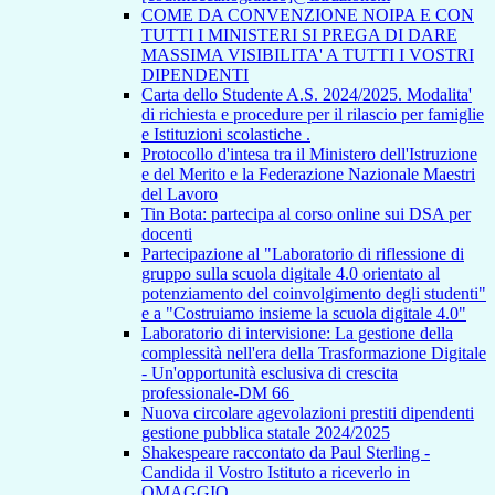
COME DA CONVENZIONE NOIPA E CON
TUTTI I MINISTERI SI PREGA DI DARE
MASSIMA VISIBILITA' A TUTTI I VOSTRI
DIPENDENTI
Carta dello Studente A.S. 2024/2025. Modalita'
di richiesta e procedure per il rilascio per famiglie
e Istituzioni scolastiche .
Protocollo d'intesa tra il Ministero dell'Istruzione
e del Merito e la Federazione Nazionale Maestri
del Lavoro
Tin Bota: partecipa al corso online sui DSA per
docenti
Partecipazione al "Laboratorio di riflessione di
gruppo sulla scuola digitale 4.0 orientato al
potenziamento del coinvolgimento degli studenti"
e a "Costruiamo insieme la scuola digitale 4.0"
Laboratorio di intervisione: La gestione della
complessità nell'era della Trasformazione Digitale
- Un'opportunità esclusiva di crescita
professionale-DM 66
Nuova circolare agevolazioni prestiti dipendenti
gestione pubblica statale 2024/2025
Shakespeare raccontato da Paul Sterling -
Candida il Vostro Istituto a riceverlo in
OMAGGIO