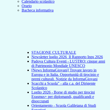
Calendario scolastico
Orario
Bacheca informativa
STAGIONE CULTURALE
Newsletter luglio 2026_Il Rapporto Inps 2026
Padova Cultura Eventi - LU5TRO: cinque anni
di Patrimonio Mondiale UNESCO
[News InformaGiovani] Trovare lavoro in
Europa e in Italia. Opportunità di tirocinio e
premi culturali. Notizie da InformaGiovani
Scacchi a Scuola" - alla c.a. del Dirigente
Scolastico
Luglio 2026 - Borse di studio per tirocini
Erasmus+ per diplomandi, qualificandi e
disoccupati
Orientamento - Scuola Galileiana di Studi
Superiori