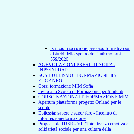
Istruzioni iscrizione percorso formativo sui
disturbi dello spettro dell'autismo prot. n.
559/2026
AGEVOLAZIONI PRESTITI NOIPA -
INPS/INPDAP
SOS BULLISMO - FORMAZIONE IIS
EUGANEO
Corsi formazione MIM Sofia
invito alla Scuola di Formazione per Studenti
CORSO NAZIONALE FORMAZIONE MIM
Apertura piattaforma progetto Onland per le
scuole
Epilessia: sapere e saper fare - Incontro di
informazione/formazione
Proposta dell'USR - VE “Intelligenza emotiva e
solidarietà sociale per una cultura della