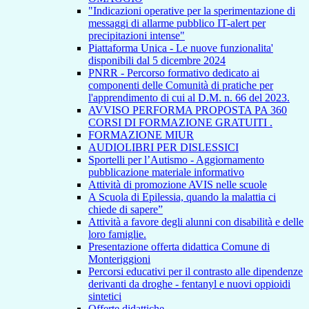
"Indicazioni operative per la sperimentazione di
messaggi di allarme pubblico IT-alert per
precipitazioni intense"
Piattaforma Unica - Le nuove funzionalita'
disponibili dal 5 dicembre 2024
PNRR - Percorso formativo dedicato ai
componenti delle Comunità di pratiche per
l'apprendimento di cui al D.M. n. 66 del 2023.
AVVISO PERFORMA PROPOSTA PA 360
CORSI DI FORMAZIONE GRATUITI .
FORMAZIONE MIUR
AUDIOLIBRI PER DISLESSICI
Sportelli per l’Autismo - Aggiornamento
pubblicazione materiale informativo
Attività di promozione AVIS nelle scuole
A Scuola di Epilessia, quando la malattia ci
chiede di sapere”
Attività a favore degli alunni con disabilità e delle
loro famiglie.
Presentazione offerta didattica Comune di
Monteriggioni
Percorsi educativi per il contrasto alle dipendenze
derivanti da droghe - fentanyl e nuovi oppioidi
sintetici
Offerte didattiche