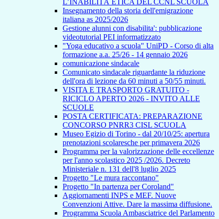
L’INABILITÀ ETICA DEL CCNL SCUOLA
Insegnamento della storia dell'emigrazione
italiana as 2025/2026
Gestione alunni con disabilita': pubblicazione
videotutorial PEI informatizzato
"Yoga educativo a scuola" UniPD - Corso di alta
formazione a.a. 25/26 - 14 gennaio 2026
comunicazione sindacale
Comunicato sindacale riguardante la riduzione
dell'ora di lezione da 60 minuti a 50/55 minuti.
VISITA E TRASPORTO GRATUITO -
RICICLO APERTO 2026 - INVITO ALLE
SCUOLE
POSTA CERTIFICATA: PREPARAZIONE
CONCORSO PNRR3 CISL SCUOLA
Museo Egizio di Torino - dal 20/10/25: apertura
prenotazioni scolaresche per primavera 2026
Programma per la valorizzazione delle eccellenze
per l'anno scolastico 2025 /2026. Decreto
Ministeriale n. 131 dell'8 luglio 2025
Progetto "Le mura raccontano"
Progetto "In partenza per Coroland"
Aggiornamenti INPS e MEF. Nuove
Convenzioni Attive. Dare la massima diffusione.
Programma Scuola Ambasciatrice del Parlamento