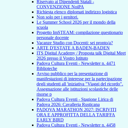
Riservato ai Dipendenti Statali -
CONVENZIONE NoiPA
Richiesta elenco diplomati indirizzo logistica
Non solo per i genitori.
Le Summer School 2026 per il mondo della
scuola
Progetto ImSTEAM: compilazione questionario
personale docente
Vacanze Studio con Docenti: sei pronto/a?
ARTE D'ESTATE A BADEN-BADEN
ITS Digital Academy / Proposta talk Digital Meet
2026 presso il Vostro Istituto
Padova Cultura Eventi - Newsletter n. 4471
Biblioteche
Avviso pubblico per la presentazione di
manifestazioni di interesse per la partecipazione
degli studenti all 'iniziativa "Viaggi del ricordo".
Assegnazione alle istituzioni scolastiche delle
risorse p
Padova Cultura Eventi - Stagione Lirica di
Padova 2026: Cavalleria Rusticana
PADOVA MARATHON 2027: ISCRIVITI
ORA E APPROFITTA DELLA TARIFFA
EARLY BIRD
Padova Cultura Eventi - Newsletter n. 4458