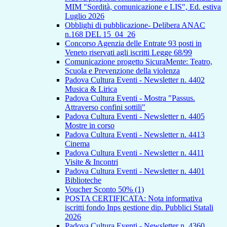
MIM "Sordità, comunicazione e LIS", Ed. estiva
Luglio 2026
Obblighi di pubblicazione- Delibera ANAC
n.168 DEL 15_04_26
Concorso Agenzia delle Entrate 93 posti in
Veneto riservati agli iscritti Legge 68/99
Comunicazione progetto SicuraMente: Teatro,
Scuola e Prevenzione della violenza
Padova Cultura Eventi - Newsletter n. 4402
Musica & Lirica
Padova Cultura Eventi - Mostra "Passus.
Attraverso confini sottili"
Padova Cultura Eventi - Newsletter n. 4405
Mostre in corso
Padova Cultura Eventi - Newsletter n. 4413
Cinema
Padova Cultura Eventi - Newsletter n. 4411
Visite & Incontri
Padova Cultura Eventi - Newsletter n. 4401
Biblioteche
Voucher Sconto 50% (1)
POSTA CERTIFICATA: Nota informativa
iscritti fondo Inps gestione dip. Pubblici Statali
2026
Padova Cultura Eventi - Newsletter n. 4360