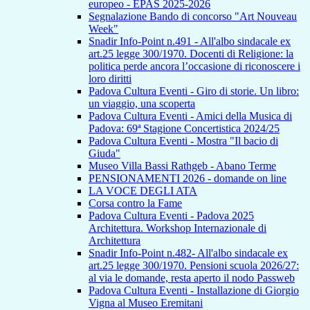
europeo - EPAS 2025-2026
Segnalazione Bando di concorso "Art Nouveau
Week"
Snadir Info-Point n.491 - All'albo sindacale ex
art.25 legge 300/1970. Docenti di Religione: la
politica perde ancora l’occasione di riconoscere i
loro diritti
Padova Cultura Eventi - Giro di storie. Un libro:
un viaggio, una scoperta
Padova Cultura Eventi - Amici della Musica di
Padova: 69ª Stagione Concertistica 2024/25
Padova Cultura Eventi - Mostra "Il bacio di
Giuda"
Museo Villa Bassi Rathgeb - Abano Terme
PENSIONAMENTI 2026 - domande on line
LA VOCE DEGLI ATA
Corsa contro la Fame
Padova Cultura Eventi - Padova 2025
Architettura. Workshop Internazionale di
Architettura
Snadir Info-Point n.482- All'albo sindacale ex
art.25 legge 300/1970. Pensioni scuola 2026/27:
al via le domande, resta aperto il nodo Passweb
Padova Cultura Eventi - Installazione di Giorgio
Vigna al Museo Eremitani