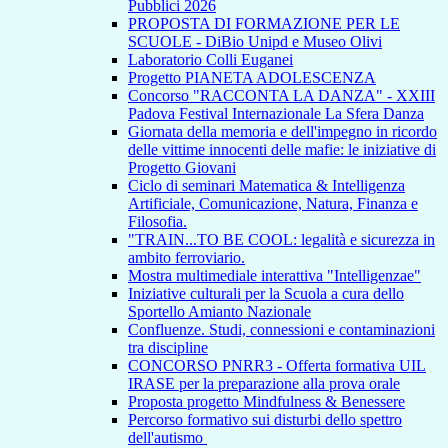
Pubblici 2026
PROPOSTA DI FORMAZIONE PER LE
SCUOLE - DiBio Unipd e Museo Olivi
Laboratorio Colli Euganei
Progetto PIANETA ADOLESCENZA
Concorso "RACCONTA LA DANZA" - XXIII
Padova Festival Internazionale La Sfera Danza
Giornata della memoria e dell'impegno in ricordo
delle vittime innocenti delle mafie: le iniziative di
Progetto Giovani
Ciclo di seminari Matematica & Intelligenza
Artificiale, Comunicazione, Natura, Finanza e
Filosofia.
"TRAIN...TO BE COOL: legalità e sicurezza in
ambito ferroviario.
Mostra multimediale interattiva "Intelligenzae"
Iniziative culturali per la Scuola a cura dello
Sportello Amianto Nazionale
Confluenze. Studi, connessioni e contaminazioni
tra discipline
CONCORSO PNRR3 - Offerta formativa UIL
IRASE per la preparazione alla prova orale
Proposta progetto Mindfulness & Benessere
Percorso formativo sui disturbi dello spettro
dell'autismo