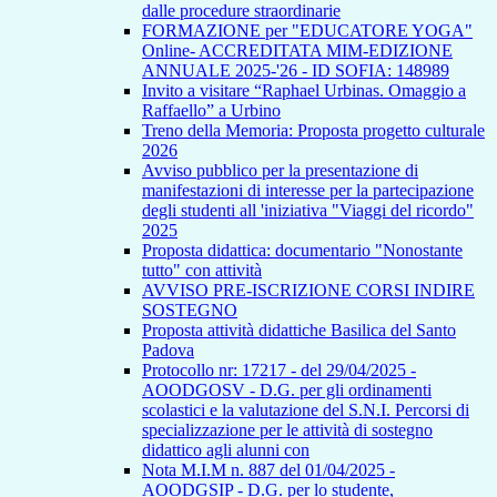
dalle procedure straordinarie
FORMAZIONE per "EDUCATORE YOGA"
Online- ACCREDITATA MIM-EDIZIONE
ANNUALE 2025-'26 - ID SOFIA: 148989
Invito a visitare “Raphael Urbinas. Omaggio a
Raffaello” a Urbino
Treno della Memoria: Proposta progetto culturale
2026
Avviso pubblico per la presentazione di
manifestazioni di interesse per la partecipazione
degli studenti all 'iniziativa "Viaggi del ricordo"
2025
Proposta didattica: documentario "Nonostante
tutto" con attività
AVVISO PRE-ISCRIZIONE CORSI INDIRE
SOSTEGNO
Proposta attività didattiche Basilica del Santo
Padova
Protocollo nr: 17217 - del 29/04/2025 -
AOODGOSV - D.G. per gli ordinamenti
scolastici e la valutazione del S.N.I. Percorsi di
specializzazione per le attività di sostegno
didattico agli alunni con
Nota M.I.M n. 887 del 01/04/2025 -
AOODGSIP - D.G. per lo studente,