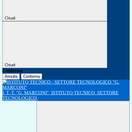
Chiudi
Chiudi
Conferma
Annulla
Conferma
I. T. T. "G. MARCONI"
ISTITUTO TECNICO
SETTORE
TECNOLOGICO