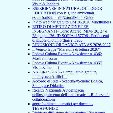
Visite & Incontri
ESPERIENZE IN NATURA, OUTDOOR
EDUCATION con le guide ambientali
escursionistiche di NaturalMenteGuide
Invito webinar gratuito DM 38/2026 Mindfulness
RITIRO DI MEDITAZIONE PER
INSEGNANTI- Corso Accred. MIM- 26, 27 e
28 giugno '26- ID SOFIA: 157796 - Per docenti
di scuola di ogni ordine e grado
RIDUZIONE ORGANICO ATA AS 2026-2027
Il Veneto legge "Maratona di lettura 2026"
Padova Cultura Eventi - Newsletter n. 4362
Mostre in corso
Padova Cultura Eventi - Newsletter n. 4357
Visite & Incontri
AIxGIRLS 2026 - Camp Estivo gratuito
Intelligenza Artificiale
Accordo di Rete - Scacchi@Scuola: Logica,
Strategia e Didattica
Ricerca Nazionale Autoefficacia
nellinsegnamento della matematica - Richiesta di
collaborazione
approfondimenti tematici per docenti -
TESAF/UNIPD
Richiesta diffusione dell'iniziativa "Ripassone