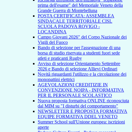
prima dell'esame" del Memoriale Veneto della
Grande Guerra di Montebelluna
POSTA CERTIFICATA: ASSEMBLEA
SINDACALE TERRITORIALE CISL
SCUOLA PADOVA ROVIGO -
LOCANDINA
Campo Giovani 2026" del Corpo Nazionale dei
Vigili del Fuoco
Bando di selezione per l'assegnazione di una
borsa di studio riservata a studenti fuori sede
atleti e praticanti Rugby
Avviso di selezione Orientamento Settembre
2026 e Bando di selezione Allievi Ordinari
Novità riguardanti l'utilizzo e la circolazione dei
monopattini elettrici
AGEVOLAZIONI CREDITIZIE IN
CONVENZIONE NOIPA - INFORMATIVA
PER IL PERSONALE SCOLASTICO
Nuova proposta formativa ONLINE riconosciuta
dal MIM su "I disturbi del comportamento"
NEWSLETTER E PROPOSTA FORMATIVA
EQUIPE FORMATIVA DDEL VENETO
Summer School sull'Unione europea: iscrizioni
aperte