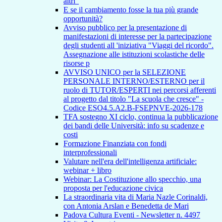
altri"
E se il cambiamento fosse la tua più grande
opportunità?
Avviso pubblico per la presentazione di
manifestazioni di interesse per la partecipazione
degli studenti all 'iniziativa "Viaggi del ricordo".
Assegnazione alle istituzioni scolastiche delle
risorse p
AVVISO UNICO per la SELEZIONE
PERSONALE INTERNO/ESTERNO per il
ruolo di TUTOR/ESPERTI nei percorsi afferenti
al progetto dal titolo "La scuola che cresce" -
Codice ESO4.5.A2.B-FSEPNVE-2026-178
TFA sostegno XI ciclo, continua la pubblicazione
dei bandi delle Università: info su scadenze e
costi
Formazione Finanziata con fondi
interprofessionali
Valutare nell'era dell'intelligenza artificiale:
webinar + libro
Webinar: La Costituzione allo specchio, una
proposta per l'educazione civica
La straordinaria vita di Maria Nazle Corinaldi,
con Antonia Arslan e Benedetta de Mari
Padova Cultura Eventi - Newsletter n. 4497