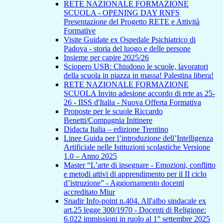
RETE NAZIONALE FORMAZIONE
SCUOLA - OPENING DAY RNFS
Presentazione del Progetto RETE e Attività
Formative
Visite Guidate ex Ospedale Psichiatrico di
Padova - storia del luogo e delle persone
Insieme per capire 2025/26
Sciopero USB: Chiudono le scuole, lavoratori
della scuola in piazza in massa! Palestina libera!
RETE NAZIONALE FORMAZIONE
SCUOLA Invito adesione accordo di rete as 25-
26 - IISS d'Italia - Nuova Offerta Formativa
Proposte per le scuole Riccardo
Benetti/Compagnia Initinere
Didacta Italia – edizione Trentino
Linee Guida per l’introduzione dell’Intelligenza
Artificiale nelle Istituzioni scolastiche Versione
1.0 – Anno 2025
Master “L’arte di insegnare - Emozioni, conflitto
e metodi attivi di apprendimento per il II ciclo
d’istruzione” - Aggiornamento docenti
accreditato Miur
Snadir Info-point n.404. All'albo sindacale ex
art.25 legge 300/1970 - Docenti di Religione:
6.022 immissioni in ruolo al 1° settembre 2025