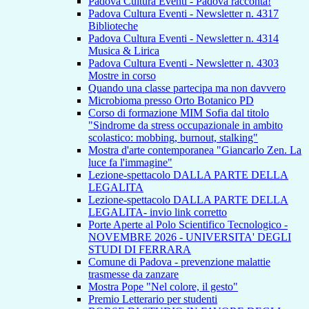
Padova Cultura Eventi - Padova racconta!
Padova Cultura Eventi - Newsletter n. 4317
Biblioteche
Padova Cultura Eventi - Newsletter n. 4314
Musica & Lirica
Padova Cultura Eventi - Newsletter n. 4303
Mostre in corso
Quando una classe partecipa ma non davvero
Microbioma presso Orto Botanico PD
Corso di formazione MIM Sofia dal titolo
"Sindrome da stress occupazionale in ambito
scolastico: mobbing, burnout, stalking"
Mostra d'arte contemporanea "Giancarlo Zen. La
luce fa l'immagine"
Lezione-spettacolo DALLA PARTE DELLA
LEGALITA
Lezione-spettacolo DALLA PARTE DELLA
LEGALITA- invio link corretto
Porte Aperte al Polo Scientifico Tecnologico -
NOVEMBRE 2026 - UNIVERSITA' DEGLI
STUDI DI FERRARA
Comune di Padova - prevenzione malattie
trasmesse da zanzare
Mostra Pope "Nel colore, il gesto"
Premio Letterario per studenti