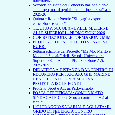
nonviolenza”
Seconda edizione del Concorso nazionale "No
alla droga, no ad ogni forma di dipendenza" a. s.
2025/26
Quinta edizione Premio "Sinigaglia - sport,
educazione e salute"
TEATRO A SCUOLA - DALLE MATERNE
ALLE SUPERIORI - PROMOZIONI 2026
CORSO NAZIONALE FORMAZIONE MIM
PROPOSTE DIDATTICHE FONDAZIONE
BURRI
Settima edizione del Progetto "Me.Mo. Merito e
Mobilita' Sociale" della Scuola Universitaria
Superiore Sant'Anna di Pisa. Selezione A.S.
2025/2026
DIDATTICA A DISTANZA DAL CENTRO DI
RECUPERO PER TARTARUGHE MARINE
GESTITO DALL' AREA MARINA
PROTETTA ISOLE EGADI
Progetto Sport e Acqua Padovanuoto
POSTA CERTIFICATA: COMUNICATO
SINDACALE Cobas Scuola contro il 4 + 2 ai
tecnici
L’OLTRAGGIO SALARIALE AGLI ATA: IL
GRIDO DI FEDERATA CONTRO