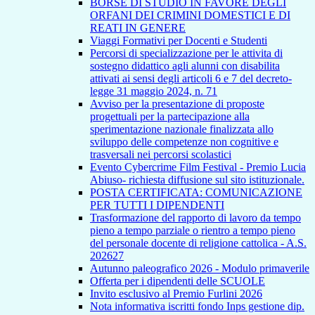
BORSE DI STUDIO IN FAVORE DEGLI
ORFANI DEI CRIMINI DOMESTICI E DI
REATI IN GENERE
Viaggi Formativi per Docenti e Studenti
Percorsi di specializzazione per le attivita di
sostegno didattico agli alunni con disabilita
attivati ai sensi degli articoli 6 e 7 del decreto-
legge 31 maggio 2024, n. 71
Avviso per la presentazione di proposte
progettuali per la partecipazione alla
sperimentazione nazionale finalizzata allo
sviluppo delle competenze non cognitive e
trasversali nei percorsi scolastici
Evento Cybercrime Film Festival - Premio Lucia
Abiuso- richiesta diffusione sul sito istituzionale.
POSTA CERTIFICATA: COMUNICAZIONE
PER TUTTI I DIPENDENTI
Trasformazione del rapporto di lavoro da tempo
pieno a tempo parziale o rientro a tempo pieno
del personale docente di religione cattolica - A.S.
202627
Autunno paleografico 2026 - Modulo primaverile
Offerta per i dipendenti delle SCUOLE
Invito esclusivo al Premio Furlini 2026
Nota informativa iscritti fondo Inps gestione dip.