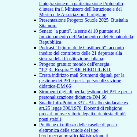
l'integrazione e la partecipazione Protocollo
d'intesa fra il Ministero dell'Istruzione e del
Merito e le Associazioni Partigiane
Presentazione Progetto Scuole 2025_Busitalia
Sita nord
Senato "a punti", la serie di 10 puntate sul
funzionamento del Parlamento e del Senato della
Repubblica
Podcast "I giorni delle Costituenti" racconto
inedito del contributo delle 21 deputate alla
stesura della Costituzione italiana
Progetto gratuito mondo dell'energia
"1,2,3...Respira!" RICHIEDI IL KIT
Errata indirizzo mail Strumenti digitali per la
gestione dei PFI e per la personalizzazione
didattica-DM 66
Strumenti digitali per la gestione dei PFI e per la
personalizzazione didattica-DM 66
Snadir Info-Point n.337 - All'albo sindacale ex
art.25 legge 300/1970. Docenti di religione
precari: nuove vittorie legali e richiesta di più
posti stabili
Politiche di utilizzo delle caselle di posta
elettronica delle scuole del tipo
[cod.meccanografico]@istruzione.it