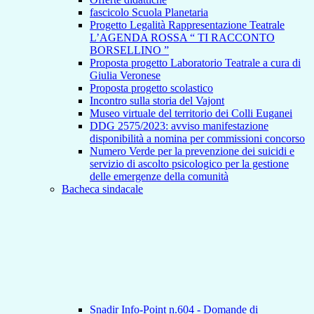
fascicolo Scuola Planetaria
Progetto Legalità Rappresentazione Teatrale
L’AGENDA ROSSA “ TI RACCONTO
BORSELLINO ”
Proposta progetto Laboratorio Teatrale a cura di
Giulia Veronese
Proposta progetto scolastico
Incontro sulla storia del Vajont
Museo virtuale del territorio dei Colli Euganei
DDG 2575/2023: avviso manifestazione
disponibilità a nomina per commissioni concorso
Numero Verde per la prevenzione dei suicidi e
servizio di ascolto psicologico per la gestione
delle emergenze della comunità
Bacheca sindacale
Snadir Info-Point n.604 - Domande di