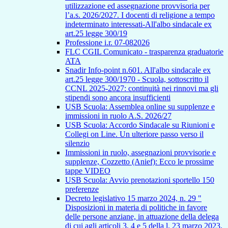
utilizzazione ed assegnazione provvisoria per
l’a.s. 2026/2027. I docenti di religione a tempo
indeterminato interessati-All'albo sindacale ex
art.25 legge 300/19
Professione i.r. 07-082026
FLC CGIL Comunicato - trasparenza graduatorie
ATA
Snadir Info-point n.601. All'albo sindacale ex
art.25 legge 300/1970 - Scuola, sottoscritto il
CCNL 2025-2027: continuità nei rinnovi ma gli
stipendi sono ancora insufficienti
USB Scuola: Assemblea online su supplenze e
immissioni in ruolo A.S. 2026/27
USB Scuola: Accordo Sindacale su Riunioni e
Collegi on Line. Un ulteriore passo verso il
silenzio
Immissioni in ruolo, assegnazioni provvisorie e
supplenze, Cozzetto (Anief): Ecco le prossime
tappe VIDEO
USB Scuola: Avvio prenotazioni sportello 150
preferenze
Decreto legislativo 15 marzo 2024, n. 29 "
Disposizioni in materia di politiche in favore
delle persone anziane, in attuazione della delega
di cui agli articoli 3, 4 e 5 della l. 23 marzo 2023,