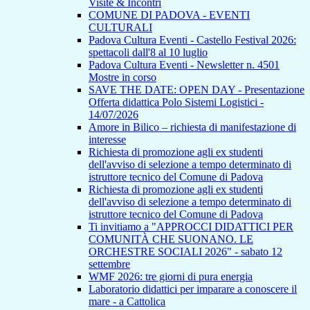
Visite & Incontri
COMUNE DI PADOVA - EVENTI
CULTURALI
Padova Cultura Eventi - Castello Festival 2026:
spettacoli dall'8 al 10 luglio
Padova Cultura Eventi - Newsletter n. 4501
Mostre in corso
SAVE THE DATE: OPEN DAY - Presentazione
Offerta didattica Polo Sistemi Logistici -
14/07/2026
Amore in Bilico – richiesta di manifestazione di
interesse
Richiesta di promozione agli ex studenti
dell'avviso di selezione a tempo determinato di
istruttore tecnico del Comune di Padova
Richiesta di promozione agli ex studenti
dell'avviso di selezione a tempo determinato di
istruttore tecnico del Comune di Padova
Ti invitiamo a "APPROCCI DIDATTICI PER
COMUNITÀ CHE SUONANO. LE
ORCHESTRE SOCIALI 2026" - sabato 12
settembre
WMF 2026: tre giorni di pura energia
Laboratorio didattici per imparare a conoscere il
mare - a Cattolica