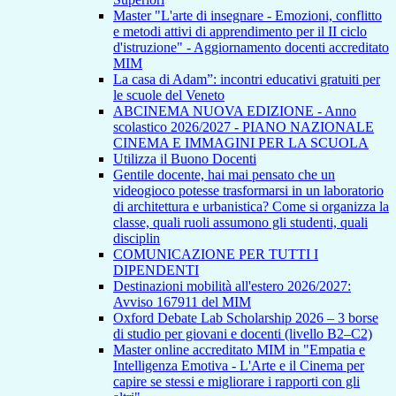
Master "L'arte di insegnare - Emozioni, conflitto
e metodi attivi di apprendimento per il II ciclo
d'istruzione" - Aggiornamento docenti accreditato
MIM
La casa di Adam”: incontri educativi gratuiti per
le scuole del Veneto
ABCINEMA NUOVA EDIZIONE - Anno
scolastico 2026/2027 - PIANO NAZIONALE
CINEMA E IMMAGINI PER LA SCUOLA
Utilizza il Buono Docenti
Gentile docente, hai mai pensato che un
videogioco potesse trasformarsi in un laboratorio
di architettura e urbanistica? Come si organizza la
classe, quali ruoli assumono gli studenti, quali
disciplin
COMUNICAZIONE PER TUTTI I
DIPENDENTI
Destinazioni mobilità all'estero 2026/2027:
Avviso 167911 del MIM
Oxford Debate Lab Scholarship 2026 – 3 borse
di studio per giovani e docenti (livello B2–C2)
Master online accreditato MIM in "Empatia e
Intelligenza Emotiva - L'Arte e il Cinema per
capire se stessi e migliorare i rapporti con gli