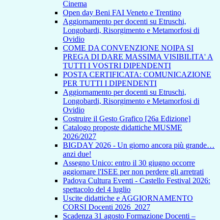
Cinema
Open day Beni FAI Veneto e Trentino
Aggiornamento per docenti su Etruschi,
Longobardi, Risorgimento e Metamorfosi di
Ovidio
COME DA CONVENZIONE NOIPA SI
PREGA DI DARE MASSIMA VISIBILITA' A
TUTTI I VOSTRI DIPENDENTI
POSTA CERTIFICATA: COMUNICAZIONE
PER TUTTI I DIPENDENTI
Aggiornamento per docenti su Etruschi,
Longobardi, Risorgimento e Metamorfosi di
Ovidio
Costruire il Gesto Grafico [26a Edizione]
Catalogo proposte didattiche MUSME
2026/2027
BIGDAY 2026 - Un giorno ancora più grande…
anzi due!
Assegno Unico: entro il 30 giugno occorre
aggiornare l'ISEE per non perdere gli arretrati
Padova Cultura Eventi - Castello Festival 2026:
spettacolo del 4 luglio
Uscite didattiche e AGGIORNAMENTO
CORSI Docenti 2026_2027
Scadenza 31 agosto Formazione Docenti –