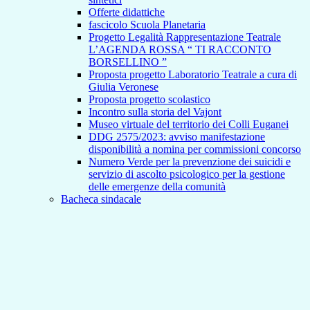
Offerte didattiche
fascicolo Scuola Planetaria
Progetto Legalità Rappresentazione Teatrale
L’AGENDA ROSSA “ TI RACCONTO
BORSELLINO ”
Proposta progetto Laboratorio Teatrale a cura di
Giulia Veronese
Proposta progetto scolastico
Incontro sulla storia del Vajont
Museo virtuale del territorio dei Colli Euganei
DDG 2575/2023: avviso manifestazione
disponibilità a nomina per commissioni concorso
Numero Verde per la prevenzione dei suicidi e
servizio di ascolto psicologico per la gestione
delle emergenze della comunità
Bacheca sindacale