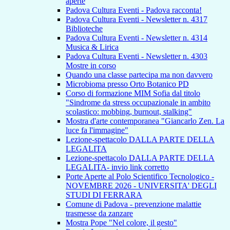
aperte
Padova Cultura Eventi - Padova racconta!
Padova Cultura Eventi - Newsletter n. 4317
Biblioteche
Padova Cultura Eventi - Newsletter n. 4314
Musica & Lirica
Padova Cultura Eventi - Newsletter n. 4303
Mostre in corso
Quando una classe partecipa ma non davvero
Microbioma presso Orto Botanico PD
Corso di formazione MIM Sofia dal titolo
"Sindrome da stress occupazionale in ambito
scolastico: mobbing, burnout, stalking"
Mostra d'arte contemporanea "Giancarlo Zen. La
luce fa l'immagine"
Lezione-spettacolo DALLA PARTE DELLA
LEGALITA
Lezione-spettacolo DALLA PARTE DELLA
LEGALITA- invio link corretto
Porte Aperte al Polo Scientifico Tecnologico -
NOVEMBRE 2026 - UNIVERSITA' DEGLI
STUDI DI FERRARA
Comune di Padova - prevenzione malattie
trasmesse da zanzare
Mostra Pope "Nel colore, il gesto"