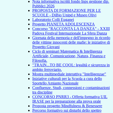
Nota informativa iscritti fondo Inps gestione dip.
Pubblici 2026
PROPOSTA DI FORMAZIONE PER LE
SCUOLE - DiBio Unipd e Museo Olivi
Laboratorio Colli Euganei
Progetto PIANETA ADOLESCENZA
Concorso "RACCONTA LA DANZA" - XXIII
Padova Festival Internazionale La Sfera Danza
Giornata della memoria e dell'impegno in ricordo
delle vittime innocenti delle mafie: le iniziative di
Progetto Giovani
Ciclo di seminari Matematica & Intelligenza
Artificiale, Comunicazione, Natura, Finanza e
Filosofia.
"TRAIN...TO BE COOL: legalità e sicurezza in
ambito ferroviario.
Mostra multimediale interattiva "Intelligenzae"
Iniziative culturali per la Scuola a cura dello
Sportello Amianto Nazionale
Confluenze. Studi, connessioni e contaminazioni
tra discipline
CONCORSO PNRR3 - Offerta formativa UIL
IRASE per la preparazione alla prova orale
Proposta progetto Mindfulness & Benessere
Percorso formativo sui disturbi dello spettro