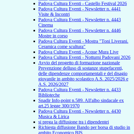
Padova Cultura Eventi - Castello Festival 2026
Padova Cultura Eventi - Newsletter n. 4441
Visite & Incontri
Padova Cultura Eventi - Newsletter n. 4443
Cinema
Padova Cultura Eventi - Newsletter n. 4446
Mostre in corso
Padova Cultura Eventi - Mostra "Toni Liverani.
Ceramica come scultura"
Padova Cultura Eventi - Acque Mura Live
Padova Cultura Eventi - Notturni Padovani 2026
Avvio del progetto di formazione nazionale
Prevenzione delluso di sostanze stupefacenti,
delle dipendenze comportamentali e del disagio
giovanile in ambito scolastico A.S. 2025/2026 e
A.S. 2026/2027
Padova Cultura Eventi - Newsletter n. 4433
Biblioteche
Snadir Info-point n.589. All'albo sindacale ex
art.25 legge 300/1970
Padova Cultura Eventi - Newsletter n. 4430
Musica & Lirica
si prega la diffusione tra i dipendentei
Richiesta diffusione Bando per borsa di studio in
ambito Economico BIS