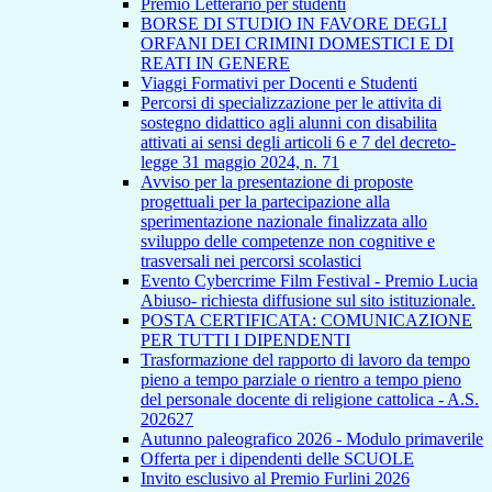
Premio Letterario per studenti
BORSE DI STUDIO IN FAVORE DEGLI
ORFANI DEI CRIMINI DOMESTICI E DI
REATI IN GENERE
Viaggi Formativi per Docenti e Studenti
Percorsi di specializzazione per le attivita di
sostegno didattico agli alunni con disabilita
attivati ai sensi degli articoli 6 e 7 del decreto-
legge 31 maggio 2024, n. 71
Avviso per la presentazione di proposte
progettuali per la partecipazione alla
sperimentazione nazionale finalizzata allo
sviluppo delle competenze non cognitive e
trasversali nei percorsi scolastici
Evento Cybercrime Film Festival - Premio Lucia
Abiuso- richiesta diffusione sul sito istituzionale.
POSTA CERTIFICATA: COMUNICAZIONE
PER TUTTI I DIPENDENTI
Trasformazione del rapporto di lavoro da tempo
pieno a tempo parziale o rientro a tempo pieno
del personale docente di religione cattolica - A.S.
202627
Autunno paleografico 2026 - Modulo primaverile
Offerta per i dipendenti delle SCUOLE
Invito esclusivo al Premio Furlini 2026