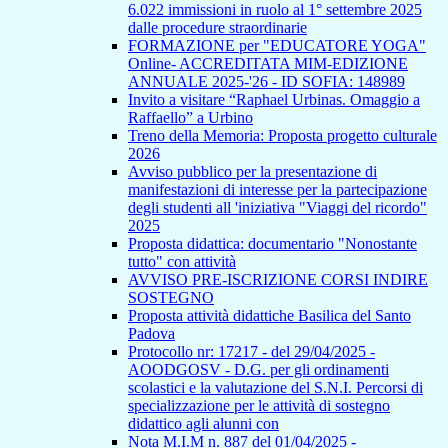
6.022 immissioni in ruolo al 1° settembre 2025
dalle procedure straordinarie
FORMAZIONE per "EDUCATORE YOGA"
Online- ACCREDITATA MIM-EDIZIONE
ANNUALE 2025-'26 - ID SOFIA: 148989
Invito a visitare “Raphael Urbinas. Omaggio a
Raffaello” a Urbino
Treno della Memoria: Proposta progetto culturale
2026
Avviso pubblico per la presentazione di
manifestazioni di interesse per la partecipazione
degli studenti all 'iniziativa "Viaggi del ricordo"
2025
Proposta didattica: documentario "Nonostante
tutto" con attività
AVVISO PRE-ISCRIZIONE CORSI INDIRE
SOSTEGNO
Proposta attività didattiche Basilica del Santo
Padova
Protocollo nr: 17217 - del 29/04/2025 -
AOODGOSV - D.G. per gli ordinamenti
scolastici e la valutazione del S.N.I. Percorsi di
specializzazione per le attività di sostegno
didattico agli alunni con
Nota M.I.M n. 887 del 01/04/2025 -