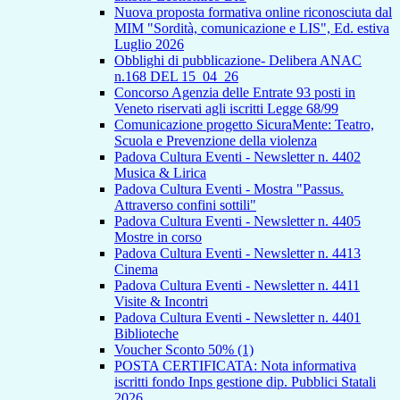
Nuova proposta formativa online riconosciuta dal
MIM "Sordità, comunicazione e LIS", Ed. estiva
Luglio 2026
Obblighi di pubblicazione- Delibera ANAC
n.168 DEL 15_04_26
Concorso Agenzia delle Entrate 93 posti in
Veneto riservati agli iscritti Legge 68/99
Comunicazione progetto SicuraMente: Teatro,
Scuola e Prevenzione della violenza
Padova Cultura Eventi - Newsletter n. 4402
Musica & Lirica
Padova Cultura Eventi - Mostra "Passus.
Attraverso confini sottili"
Padova Cultura Eventi - Newsletter n. 4405
Mostre in corso
Padova Cultura Eventi - Newsletter n. 4413
Cinema
Padova Cultura Eventi - Newsletter n. 4411
Visite & Incontri
Padova Cultura Eventi - Newsletter n. 4401
Biblioteche
Voucher Sconto 50% (1)
POSTA CERTIFICATA: Nota informativa
iscritti fondo Inps gestione dip. Pubblici Statali
2026