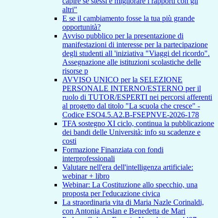
capire se stessi e migliorare i rapporti con gli
altri"
E se il cambiamento fosse la tua più grande
opportunità?
Avviso pubblico per la presentazione di
manifestazioni di interesse per la partecipazione
degli studenti all 'iniziativa "Viaggi del ricordo".
Assegnazione alle istituzioni scolastiche delle
risorse p
AVVISO UNICO per la SELEZIONE
PERSONALE INTERNO/ESTERNO per il
ruolo di TUTOR/ESPERTI nei percorsi afferenti
al progetto dal titolo "La scuola che cresce" -
Codice ESO4.5.A2.B-FSEPNVE-2026-178
TFA sostegno XI ciclo, continua la pubblicazione
dei bandi delle Università: info su scadenze e
costi
Formazione Finanziata con fondi
interprofessionali
Valutare nell'era dell'intelligenza artificiale:
webinar + libro
Webinar: La Costituzione allo specchio, una
proposta per l'educazione civica
La straordinaria vita di Maria Nazle Corinaldi,
con Antonia Arslan e Benedetta de Mari