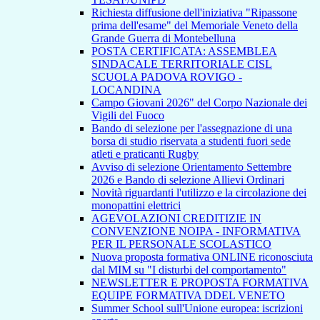
Richiesta diffusione dell'iniziativa "Ripassone
prima dell'esame" del Memoriale Veneto della
Grande Guerra di Montebelluna
POSTA CERTIFICATA: ASSEMBLEA
SINDACALE TERRITORIALE CISL
SCUOLA PADOVA ROVIGO -
LOCANDINA
Campo Giovani 2026" del Corpo Nazionale dei
Vigili del Fuoco
Bando di selezione per l'assegnazione di una
borsa di studio riservata a studenti fuori sede
atleti e praticanti Rugby
Avviso di selezione Orientamento Settembre
2026 e Bando di selezione Allievi Ordinari
Novità riguardanti l'utilizzo e la circolazione dei
monopattini elettrici
AGEVOLAZIONI CREDITIZIE IN
CONVENZIONE NOIPA - INFORMATIVA
PER IL PERSONALE SCOLASTICO
Nuova proposta formativa ONLINE riconosciuta
dal MIM su "I disturbi del comportamento"
NEWSLETTER E PROPOSTA FORMATIVA
EQUIPE FORMATIVA DDEL VENETO
Summer School sull'Unione europea: iscrizioni