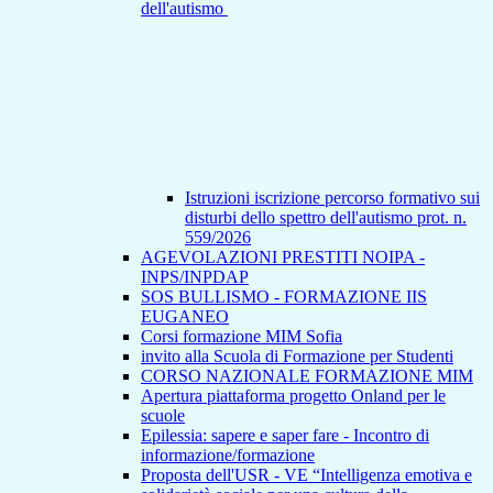
dell'autismo
Istruzioni iscrizione percorso formativo sui
disturbi dello spettro dell'autismo prot. n.
559/2026
AGEVOLAZIONI PRESTITI NOIPA -
INPS/INPDAP
SOS BULLISMO - FORMAZIONE IIS
EUGANEO
Corsi formazione MIM Sofia
invito alla Scuola di Formazione per Studenti
CORSO NAZIONALE FORMAZIONE MIM
Apertura piattaforma progetto Onland per le
scuole
Epilessia: sapere e saper fare - Incontro di
informazione/formazione
Proposta dell'USR - VE “Intelligenza emotiva e