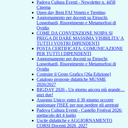
Padova Cultura Eventi - Newsletter n. 4458
Cinema
Open day Beni FAI Veneto e Trentino
Aggiornamento per docenti su Etruschi,
Longobardi, Risorgimento e Metamorfosi di
Ovidio
COME DA CONVENZIONE NOIPA SI
PREGA DI DARE MASSIMA VISIBILITA' A
TUTTI I VOSTRI DIPENDENTI
POSTA CERTIFICATA: COMUNICAZIONE
PER TUTTI I DIPENDENTI
Aggiornamento per docenti su Etruschi,
Longobardi, Risorgimento e Metamorfosi di
Ovidio
Costruire il Gesto Grafico [26a Edizione]
Catalogo proposte didattiche MUSME
2026/2027
BIGDAY 2026 - Un giorno ancora più grande…
anzi due!
Assegno Unico: entro il 30 giugno occorre
aggiornare l'ISEE per non perdere gli arretrati
Padova Cultura Eventi - Castello Festival 2026:
spettacolo del 4 luglio
Uscite didattiche e AGGIORNAMENTO
CORSI Docenti 2026_2027