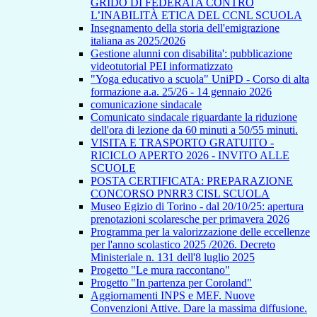
GRIDO DI FEDERATA CONTRO
L’INABILITÀ ETICA DEL CCNL SCUOLA
Insegnamento della storia dell'emigrazione
italiana as 2025/2026
Gestione alunni con disabilita': pubblicazione
videotutorial PEI informatizzato
"Yoga educativo a scuola" UniPD - Corso di alta
formazione a.a. 25/26 - 14 gennaio 2026
comunicazione sindacale
Comunicato sindacale riguardante la riduzione
dell'ora di lezione da 60 minuti a 50/55 minuti.
VISITA E TRASPORTO GRATUITO -
RICICLO APERTO 2026 - INVITO ALLE
SCUOLE
POSTA CERTIFICATA: PREPARAZIONE
CONCORSO PNRR3 CISL SCUOLA
Museo Egizio di Torino - dal 20/10/25: apertura
prenotazioni scolaresche per primavera 2026
Programma per la valorizzazione delle eccellenze
per l'anno scolastico 2025 /2026. Decreto
Ministeriale n. 131 dell'8 luglio 2025
Progetto "Le mura raccontano"
Progetto "In partenza per Coroland"
Aggiornamenti INPS e MEF. Nuove
Convenzioni Attive. Dare la massima diffusione.