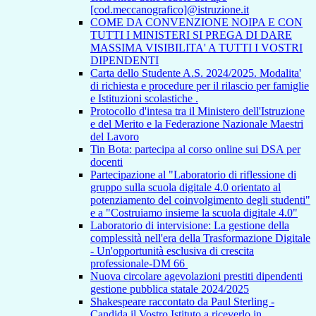
[cod.meccanografico]@istruzione.it
COME DA CONVENZIONE NOIPA E CON
TUTTI I MINISTERI SI PREGA DI DARE
MASSIMA VISIBILITA' A TUTTI I VOSTRI
DIPENDENTI
Carta dello Studente A.S. 2024/2025. Modalita'
di richiesta e procedure per il rilascio per famiglie
e Istituzioni scolastiche .
Protocollo d'intesa tra il Ministero dell'Istruzione
e del Merito e la Federazione Nazionale Maestri
del Lavoro
Tin Bota: partecipa al corso online sui DSA per
docenti
Partecipazione al "Laboratorio di riflessione di
gruppo sulla scuola digitale 4.0 orientato al
potenziamento del coinvolgimento degli studenti"
e a "Costruiamo insieme la scuola digitale 4.0"
Laboratorio di intervisione: La gestione della
complessità nell'era della Trasformazione Digitale
- Un'opportunità esclusiva di crescita
professionale-DM 66
Nuova circolare agevolazioni prestiti dipendenti
gestione pubblica statale 2024/2025
Shakespeare raccontato da Paul Sterling -
Candida il Vostro Istituto a riceverlo in