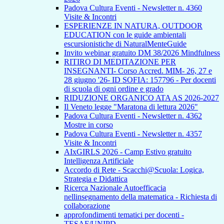
Padova Cultura Eventi - Newsletter n. 4360
Visite & Incontri
ESPERIENZE IN NATURA, OUTDOOR
EDUCATION con le guide ambientali
escursionistiche di NaturalMenteGuide
Invito webinar gratuito DM 38/2026 Mindfulness
RITIRO DI MEDITAZIONE PER
INSEGNANTI- Corso Accred. MIM- 26, 27 e
28 giugno '26- ID SOFIA: 157796 - Per docenti
di scuola di ogni ordine e grado
RIDUZIONE ORGANICO ATA AS 2026-2027
Il Veneto legge "Maratona di lettura 2026"
Padova Cultura Eventi - Newsletter n. 4362
Mostre in corso
Padova Cultura Eventi - Newsletter n. 4357
Visite & Incontri
AIxGIRLS 2026 - Camp Estivo gratuito
Intelligenza Artificiale
Accordo di Rete - Scacchi@Scuola: Logica,
Strategia e Didattica
Ricerca Nazionale Autoefficacia
nellinsegnamento della matematica - Richiesta di
collaborazione
approfondimenti tematici per docenti -
TESAF/UNIPD