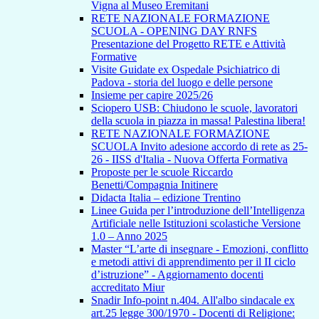
Vigna al Museo Eremitani
RETE NAZIONALE FORMAZIONE
SCUOLA - OPENING DAY RNFS
Presentazione del Progetto RETE e Attività
Formative
Visite Guidate ex Ospedale Psichiatrico di
Padova - storia del luogo e delle persone
Insieme per capire 2025/26
Sciopero USB: Chiudono le scuole, lavoratori
della scuola in piazza in massa! Palestina libera!
RETE NAZIONALE FORMAZIONE
SCUOLA Invito adesione accordo di rete as 25-
26 - IISS d'Italia - Nuova Offerta Formativa
Proposte per le scuole Riccardo
Benetti/Compagnia Initinere
Didacta Italia – edizione Trentino
Linee Guida per l’introduzione dell’Intelligenza
Artificiale nelle Istituzioni scolastiche Versione
1.0 – Anno 2025
Master “L’arte di insegnare - Emozioni, conflitto
e metodi attivi di apprendimento per il II ciclo
d’istruzione” - Aggiornamento docenti
accreditato Miur
Snadir Info-point n.404. All'albo sindacale ex
art.25 legge 300/1970 - Docenti di Religione: