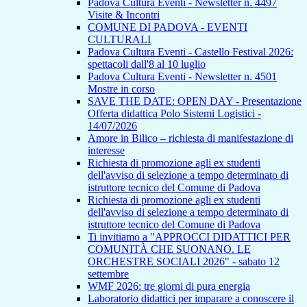
Padova Cultura Eventi - Newsletter n. 4497
Visite & Incontri
COMUNE DI PADOVA - EVENTI
CULTURALI
Padova Cultura Eventi - Castello Festival 2026:
spettacoli dall'8 al 10 luglio
Padova Cultura Eventi - Newsletter n. 4501
Mostre in corso
SAVE THE DATE: OPEN DAY - Presentazione
Offerta didattica Polo Sistemi Logistici -
14/07/2026
Amore in Bilico – richiesta di manifestazione di
interesse
Richiesta di promozione agli ex studenti
dell'avviso di selezione a tempo determinato di
istruttore tecnico del Comune di Padova
Richiesta di promozione agli ex studenti
dell'avviso di selezione a tempo determinato di
istruttore tecnico del Comune di Padova
Ti invitiamo a "APPROCCI DIDATTICI PER
COMUNITÀ CHE SUONANO. LE
ORCHESTRE SOCIALI 2026" - sabato 12
settembre
WMF 2026: tre giorni di pura energia
Laboratorio didattici per imparare a conoscere il