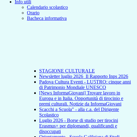
Info utili
Calendario scolastico
Orario
Bacheca informativa
STAGIONE CULTURALE
Newsletter luglio 2026_Il Rapporto Inps 2026
Padova Cultura Eventi - LU5TRO: cinque anni
di Patrimonio Mondiale UNESCO
[News InformaGiovani] Trovare lavoro in
Europa e in Italia. Opportunità di tirocinio e
premi culturali. Notizie da InformaGiovani
Scacchi a Scuola" - alla c.a. del Dirigente
Scolastico
Luglio 2026 - Borse di studio per tirocini
Erasmus+ per diplomandi, qualificandi e
disoccupati
Orientamento - Scuola Galileiana di Studi