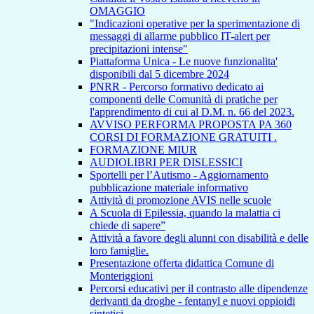
OMAGGIO
"Indicazioni operative per la sperimentazione di
messaggi di allarme pubblico IT-alert per
precipitazioni intense"
Piattaforma Unica - Le nuove funzionalita'
disponibili dal 5 dicembre 2024
PNRR - Percorso formativo dedicato ai
componenti delle Comunità di pratiche per
l'apprendimento di cui al D.M. n. 66 del 2023.
AVVISO PERFORMA PROPOSTA PA 360
CORSI DI FORMAZIONE GRATUITI .
FORMAZIONE MIUR
AUDIOLIBRI PER DISLESSICI
Sportelli per l’Autismo - Aggiornamento
pubblicazione materiale informativo
Attività di promozione AVIS nelle scuole
A Scuola di Epilessia, quando la malattia ci
chiede di sapere”
Attività a favore degli alunni con disabilità e delle
loro famiglie.
Presentazione offerta didattica Comune di
Monteriggioni
Percorsi educativi per il contrasto alle dipendenze
derivanti da droghe - fentanyl e nuovi oppioidi
sintetici