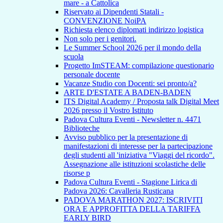
mare - a Cattolica
Riservato ai Dipendenti Statali -
CONVENZIONE NoiPA
Richiesta elenco diplomati indirizzo logistica
Non solo per i genitori.
Le Summer School 2026 per il mondo della
scuola
Progetto ImSTEAM: compilazione questionario
personale docente
Vacanze Studio con Docenti: sei pronto/a?
ARTE D'ESTATE A BADEN-BADEN
ITS Digital Academy / Proposta talk Digital Meet
2026 presso il Vostro Istituto
Padova Cultura Eventi - Newsletter n. 4471
Biblioteche
Avviso pubblico per la presentazione di
manifestazioni di interesse per la partecipazione
degli studenti all 'iniziativa "Viaggi del ricordo".
Assegnazione alle istituzioni scolastiche delle
risorse p
Padova Cultura Eventi - Stagione Lirica di
Padova 2026: Cavalleria Rusticana
PADOVA MARATHON 2027: ISCRIVITI
ORA E APPROFITTA DELLA TARIFFA
EARLY BIRD