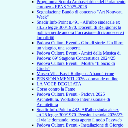
Programma Scuola Ambasciatrice del Parlamento
europeo - EPAS 2025-2026
Segnalazione Bando di concorso "Art Nouveau
Week"
Snadir Info-Point n.491 - All'albo sindacale ex
art.25 legge 300/1970. Docenti di Religione: la
politica perde ancora l’occasione di riconoscere i
loro diritti
Padova Cultura Eventi - Giro di storie. Un libro:
un viaggio, una scoperta
Padova Cultura Eventi - Amici della Musica di
Padova: 69ª Stagione Concertistica 2024/25
Padova Cultura Eventi - Mostra "Il bacio di
Giuda"
Museo Villa Bassi Rathgeb - Abano Terme
PENSIONAMENTI 2026 - domande on line
LA VOCE DEGLI ATA
Corsa contro la Fame
Padova Cultura Eventi - Padova 2025
Architettura. Workshop Internazionale di
Architettura
Snadir Info-Point n.482- All'albo sindacale ex
art.25 legge 300/1970. Pensioni scuola 2026/27:
al via le domande, resta aperto il nodo Passweb
Padova Cultura Eventi - Installazione di Giorgio