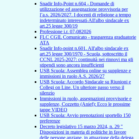
Snadir Info-Point n.604 - Domande di
utilizzazione ed assegnazione provvisoria per
l’a.s. 2026/2027. I docenti di religione a tempo
indeterminato interessati-All'albo sindacale ex
art.25 legge 300/19
Professione i.r. 07-082026
FLC CGIL Comunicato - trasparenza graduatorie
ATA
Snadir Info-point n.601. All'albo sindacale ex
art.25 legge 300/1970 - Scuola, sottoscritto il
CCNL 2025-2027: continuità nei rinnovi ma gli
stipendi sono ancora insufficienti
USB Scuola: Assemblea online su supplenze e
immissioni in ruolo A.S. 2026/27
USB Scuola: Accordo Sindacale su Riunioni e
Collegi on Line. Un ulteriore passo verso il
silenzio
Immissioni in ruolo, assegnazioni provvisorie e
supplenze, Cozzetto (Anief): Ecco le prossime
tappe VIDEO
USB Scuola: Avvio prenotazioni sportello 150
preferenze
Decreto legislativo 15 marzo 2024, n. 29 "
Disposizioni in materia di politiche in favore
delle persone anziane, in attuazione della delega