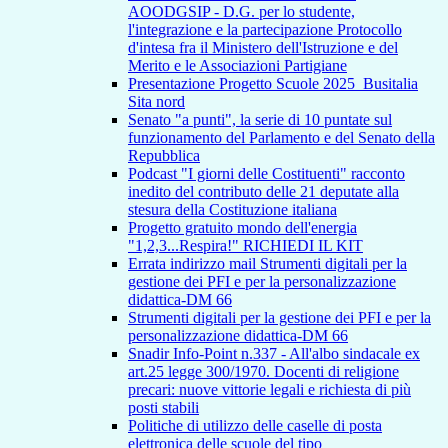
AOODGSIP - D.G. per lo studente,
l'integrazione e la partecipazione Protocollo
d'intesa fra il Ministero dell'Istruzione e del
Merito e le Associazioni Partigiane
Presentazione Progetto Scuole 2025_Busitalia
Sita nord
Senato "a punti", la serie di 10 puntate sul
funzionamento del Parlamento e del Senato della
Repubblica
Podcast "I giorni delle Costituenti" racconto
inedito del contributo delle 21 deputate alla
stesura della Costituzione italiana
Progetto gratuito mondo dell'energia
"1,2,3...Respira!" RICHIEDI IL KIT
Errata indirizzo mail Strumenti digitali per la
gestione dei PFI e per la personalizzazione
didattica-DM 66
Strumenti digitali per la gestione dei PFI e per la
personalizzazione didattica-DM 66
Snadir Info-Point n.337 - All'albo sindacale ex
art.25 legge 300/1970. Docenti di religione
precari: nuove vittorie legali e richiesta di più
posti stabili
Politiche di utilizzo delle caselle di posta
elettronica delle scuole del tipo