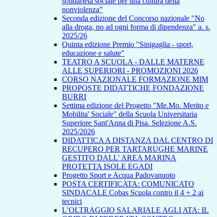
solidarietà sociale per una cultura della
nonviolenza”
Seconda edizione del Concorso nazionale "No
alla droga, no ad ogni forma di dipendenza" a. s.
2025/26
Quinta edizione Premio "Sinigaglia - sport,
educazione e salute"
TEATRO A SCUOLA - DALLE MATERNE
ALLE SUPERIORI - PROMOZIONI 2026
CORSO NAZIONALE FORMAZIONE MIM
PROPOSTE DIDATTICHE FONDAZIONE
BURRI
Settima edizione del Progetto "Me.Mo. Merito e
Mobilita' Sociale" della Scuola Universitaria
Superiore Sant'Anna di Pisa. Selezione A.S.
2025/2026
DIDATTICA A DISTANZA DAL CENTRO DI
RECUPERO PER TARTARUGHE MARINE
GESTITO DALL' AREA MARINA
PROTETTA ISOLE EGADI
Progetto Sport e Acqua Padovanuoto
POSTA CERTIFICATA: COMUNICATO
SINDACALE Cobas Scuola contro il 4 + 2 ai
tecnici
L’OLTRAGGIO SALARIALE AGLI ATA: IL