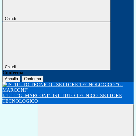
Chiudi
Chiudi
Conferma
Annulla
Conferma
I. T. T. "G. MARCONI"
ISTITUTO TECNICO
SETTORE
TECNOLOGICO