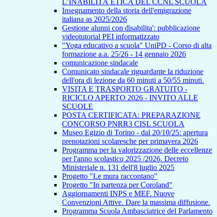
L’INABILITÀ ETICA DEL CCNL SCUOLA
Insegnamento della storia dell'emigrazione
italiana as 2025/2026
Gestione alunni con disabilita': pubblicazione
videotutorial PEI informatizzato
"Yoga educativo a scuola" UniPD - Corso di alta
formazione a.a. 25/26 - 14 gennaio 2026
comunicazione sindacale
Comunicato sindacale riguardante la riduzione
dell'ora di lezione da 60 minuti a 50/55 minuti.
VISITA E TRASPORTO GRATUITO -
RICICLO APERTO 2026 - INVITO ALLE
SCUOLE
POSTA CERTIFICATA: PREPARAZIONE
CONCORSO PNRR3 CISL SCUOLA
Museo Egizio di Torino - dal 20/10/25: apertura
prenotazioni scolaresche per primavera 2026
Programma per la valorizzazione delle eccellenze
per l'anno scolastico 2025 /2026. Decreto
Ministeriale n. 131 dell'8 luglio 2025
Progetto "Le mura raccontano"
Progetto "In partenza per Coroland"
Aggiornamenti INPS e MEF. Nuove
Convenzioni Attive. Dare la massima diffusione.
Programma Scuola Ambasciatrice del Parlamento