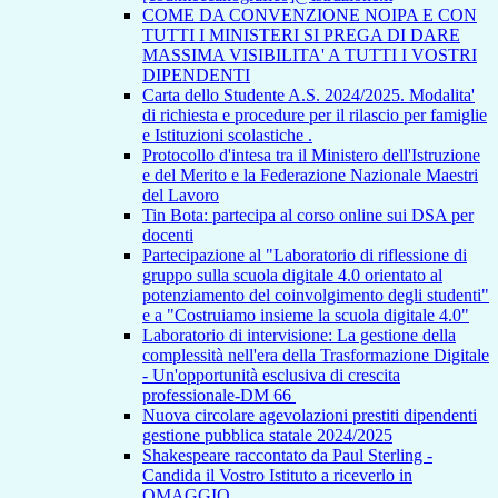
COME DA CONVENZIONE NOIPA E CON
TUTTI I MINISTERI SI PREGA DI DARE
MASSIMA VISIBILITA' A TUTTI I VOSTRI
DIPENDENTI
Carta dello Studente A.S. 2024/2025. Modalita'
di richiesta e procedure per il rilascio per famiglie
e Istituzioni scolastiche .
Protocollo d'intesa tra il Ministero dell'Istruzione
e del Merito e la Federazione Nazionale Maestri
del Lavoro
Tin Bota: partecipa al corso online sui DSA per
docenti
Partecipazione al "Laboratorio di riflessione di
gruppo sulla scuola digitale 4.0 orientato al
potenziamento del coinvolgimento degli studenti"
e a "Costruiamo insieme la scuola digitale 4.0"
Laboratorio di intervisione: La gestione della
complessità nell'era della Trasformazione Digitale
- Un'opportunità esclusiva di crescita
professionale-DM 66
Nuova circolare agevolazioni prestiti dipendenti
gestione pubblica statale 2024/2025
Shakespeare raccontato da Paul Sterling -
Candida il Vostro Istituto a riceverlo in
OMAGGIO