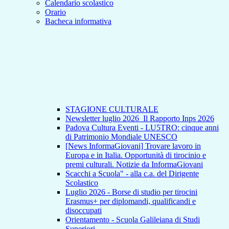
Calendario scolastico
Orario
Bacheca informativa
STAGIONE CULTURALE
Newsletter luglio 2026_Il Rapporto Inps 2026
Padova Cultura Eventi - LU5TRO: cinque anni
di Patrimonio Mondiale UNESCO
[News InformaGiovani] Trovare lavoro in
Europa e in Italia. Opportunità di tirocinio e
premi culturali. Notizie da InformaGiovani
Scacchi a Scuola" - alla c.a. del Dirigente
Scolastico
Luglio 2026 - Borse di studio per tirocini
Erasmus+ per diplomandi, qualificandi e
disoccupati
Orientamento - Scuola Galileiana di Studi
Superiori