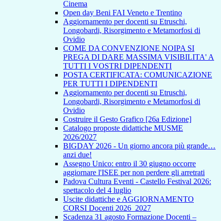
Cinema
Open day Beni FAI Veneto e Trentino
Aggiornamento per docenti su Etruschi,
Longobardi, Risorgimento e Metamorfosi di
Ovidio
COME DA CONVENZIONE NOIPA SI
PREGA DI DARE MASSIMA VISIBILITA' A
TUTTI I VOSTRI DIPENDENTI
POSTA CERTIFICATA: COMUNICAZIONE
PER TUTTI I DIPENDENTI
Aggiornamento per docenti su Etruschi,
Longobardi, Risorgimento e Metamorfosi di
Ovidio
Costruire il Gesto Grafico [26a Edizione]
Catalogo proposte didattiche MUSME
2026/2027
BIGDAY 2026 - Un giorno ancora più grande…
anzi due!
Assegno Unico: entro il 30 giugno occorre
aggiornare l'ISEE per non perdere gli arretrati
Padova Cultura Eventi - Castello Festival 2026:
spettacolo del 4 luglio
Uscite didattiche e AGGIORNAMENTO
CORSI Docenti 2026_2027
Scadenza 31 agosto Formazione Docenti –