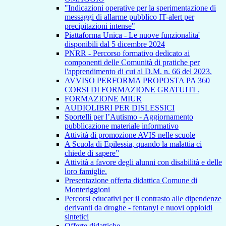
"Indicazioni operative per la sperimentazione di
messaggi di allarme pubblico IT-alert per
precipitazioni intense"
Piattaforma Unica - Le nuove funzionalita'
disponibili dal 5 dicembre 2024
PNRR - Percorso formativo dedicato ai
componenti delle Comunità di pratiche per
l'apprendimento di cui al D.M. n. 66 del 2023.
AVVISO PERFORMA PROPOSTA PA 360
CORSI DI FORMAZIONE GRATUITI .
FORMAZIONE MIUR
AUDIOLIBRI PER DISLESSICI
Sportelli per l’Autismo - Aggiornamento
pubblicazione materiale informativo
Attività di promozione AVIS nelle scuole
A Scuola di Epilessia, quando la malattia ci
chiede di sapere”
Attività a favore degli alunni con disabilità e delle
loro famiglie.
Presentazione offerta didattica Comune di
Monteriggioni
Percorsi educativi per il contrasto alle dipendenze
derivanti da droghe - fentanyl e nuovi oppioidi
sintetici
Offerte didattiche