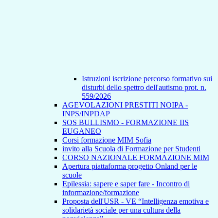
Istruzioni iscrizione percorso formativo sui
disturbi dello spettro dell'autismo prot. n.
559/2026
AGEVOLAZIONI PRESTITI NOIPA -
INPS/INPDAP
SOS BULLISMO - FORMAZIONE IIS
EUGANEO
Corsi formazione MIM Sofia
invito alla Scuola di Formazione per Studenti
CORSO NAZIONALE FORMAZIONE MIM
Apertura piattaforma progetto Onland per le
scuole
Epilessia: sapere e saper fare - Incontro di
informazione/formazione
Proposta dell'USR - VE “Intelligenza emotiva e
solidarietà sociale per una cultura della