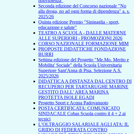
nonviolenza”
Seconda edizione del Concorso nazionale "No
alla droga, no ad ogni forma di dipendenza" a. s.
2025/26
Quinta edizione Premio "Sinigaglia - sport,
educazione e salute"
TEATRO A SCUOLA - DALLE MATERNE
ALLE SUPERIORI - PROMOZIONI 2026
CORSO NAZIONALE FORMAZIONE MIM
PROPOSTE DIDATTICHE FONDAZIONE
BURRI
Settima edizione del Progetto "Me.Mo. Merito e
Mobilita' Sociale" della Scuola Universitaria
Superiore Sant'Anna di Pisa. Selezione A.S.
2025/2026
DIDATTICA A DISTANZA DAL CENTRO DI
RECUPERO PER TARTARUGHE MARINE
GESTITO DALL' AREA MARINA
PROTETTA ISOLE EGADI
Progetto Sport e Acqua Padovanuoto
POSTA CERTIFICATA: COMUNICATO
SINDACALE Cobas Scuola contro il 4 + 2 ai
tecnici
L’OLTRAGGIO SALARIALE AGLI ATA: IL
GRIDO DI FEDERATA CONTRO