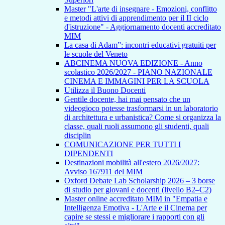
Master "L'arte di insegnare - Emozioni, conflitto
e metodi attivi di apprendimento per il II ciclo
d'istruzione" - Aggiornamento docenti accreditato
MIM
La casa di Adam”: incontri educativi gratuiti per
le scuole del Veneto
ABCINEMA NUOVA EDIZIONE - Anno
scolastico 2026/2027 - PIANO NAZIONALE
CINEMA E IMMAGINI PER LA SCUOLA
Utilizza il Buono Docenti
Gentile docente, hai mai pensato che un
videogioco potesse trasformarsi in un laboratorio
di architettura e urbanistica? Come si organizza la
classe, quali ruoli assumono gli studenti, quali
disciplin
COMUNICAZIONE PER TUTTI I
DIPENDENTI
Destinazioni mobilità all'estero 2026/2027:
Avviso 167911 del MIM
Oxford Debate Lab Scholarship 2026 – 3 borse
di studio per giovani e docenti (livello B2–C2)
Master online accreditato MIM in "Empatia e
Intelligenza Emotiva - L'Arte e il Cinema per
capire se stessi e migliorare i rapporti con gli