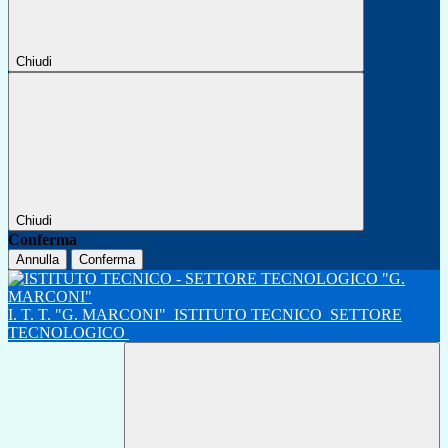
Chiudi
Chiudi
Conferma
Annulla
Conferma
I. T. T. "G. MARCONI"
ISTITUTO TECNICO
SETTORE
TECNOLOGICO