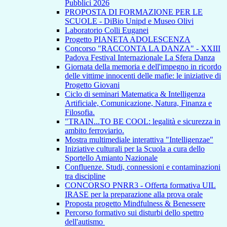
Pubblici 2026
PROPOSTA DI FORMAZIONE PER LE
SCUOLE - DiBio Unipd e Museo Olivi
Laboratorio Colli Euganei
Progetto PIANETA ADOLESCENZA
Concorso "RACCONTA LA DANZA" - XXIII
Padova Festival Internazionale La Sfera Danza
Giornata della memoria e dell'impegno in ricordo
delle vittime innocenti delle mafie: le iniziative di
Progetto Giovani
Ciclo di seminari Matematica & Intelligenza
Artificiale, Comunicazione, Natura, Finanza e
Filosofia.
"TRAIN...TO BE COOL: legalità e sicurezza in
ambito ferroviario.
Mostra multimediale interattiva "Intelligenzae"
Iniziative culturali per la Scuola a cura dello
Sportello Amianto Nazionale
Confluenze. Studi, connessioni e contaminazioni
tra discipline
CONCORSO PNRR3 - Offerta formativa UIL
IRASE per la preparazione alla prova orale
Proposta progetto Mindfulness & Benessere
Percorso formativo sui disturbi dello spettro
dell'autismo