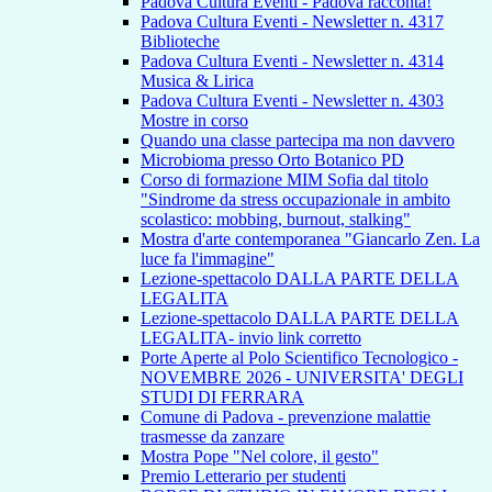
Padova Cultura Eventi - Padova racconta!
Padova Cultura Eventi - Newsletter n. 4317
Biblioteche
Padova Cultura Eventi - Newsletter n. 4314
Musica & Lirica
Padova Cultura Eventi - Newsletter n. 4303
Mostre in corso
Quando una classe partecipa ma non davvero
Microbioma presso Orto Botanico PD
Corso di formazione MIM Sofia dal titolo
"Sindrome da stress occupazionale in ambito
scolastico: mobbing, burnout, stalking"
Mostra d'arte contemporanea "Giancarlo Zen. La
luce fa l'immagine"
Lezione-spettacolo DALLA PARTE DELLA
LEGALITA
Lezione-spettacolo DALLA PARTE DELLA
LEGALITA- invio link corretto
Porte Aperte al Polo Scientifico Tecnologico -
NOVEMBRE 2026 - UNIVERSITA' DEGLI
STUDI DI FERRARA
Comune di Padova - prevenzione malattie
trasmesse da zanzare
Mostra Pope "Nel colore, il gesto"
Premio Letterario per studenti