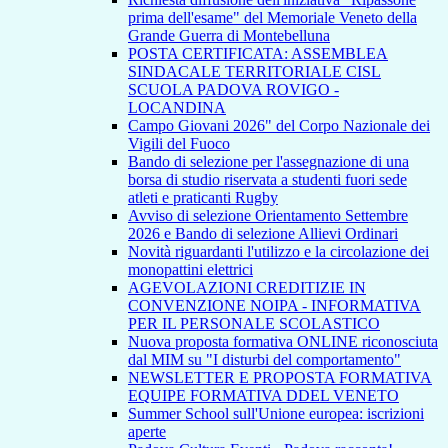
prima dell'esame" del Memoriale Veneto della
Grande Guerra di Montebelluna
POSTA CERTIFICATA: ASSEMBLEA
SINDACALE TERRITORIALE CISL
SCUOLA PADOVA ROVIGO -
LOCANDINA
Campo Giovani 2026" del Corpo Nazionale dei
Vigili del Fuoco
Bando di selezione per l'assegnazione di una
borsa di studio riservata a studenti fuori sede
atleti e praticanti Rugby
Avviso di selezione Orientamento Settembre
2026 e Bando di selezione Allievi Ordinari
Novità riguardanti l'utilizzo e la circolazione dei
monopattini elettrici
AGEVOLAZIONI CREDITIZIE IN
CONVENZIONE NOIPA - INFORMATIVA
PER IL PERSONALE SCOLASTICO
Nuova proposta formativa ONLINE riconosciuta
dal MIM su "I disturbi del comportamento"
NEWSLETTER E PROPOSTA FORMATIVA
EQUIPE FORMATIVA DDEL VENETO
Summer School sull'Unione europea: iscrizioni
aperte