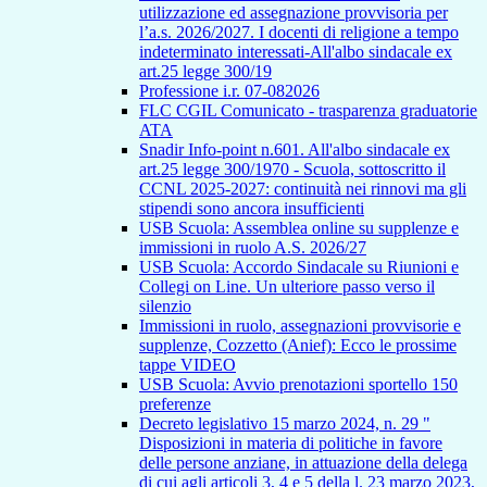
utilizzazione ed assegnazione provvisoria per
l’a.s. 2026/2027. I docenti di religione a tempo
indeterminato interessati-All'albo sindacale ex
art.25 legge 300/19
Professione i.r. 07-082026
FLC CGIL Comunicato - trasparenza graduatorie
ATA
Snadir Info-point n.601. All'albo sindacale ex
art.25 legge 300/1970 - Scuola, sottoscritto il
CCNL 2025-2027: continuità nei rinnovi ma gli
stipendi sono ancora insufficienti
USB Scuola: Assemblea online su supplenze e
immissioni in ruolo A.S. 2026/27
USB Scuola: Accordo Sindacale su Riunioni e
Collegi on Line. Un ulteriore passo verso il
silenzio
Immissioni in ruolo, assegnazioni provvisorie e
supplenze, Cozzetto (Anief): Ecco le prossime
tappe VIDEO
USB Scuola: Avvio prenotazioni sportello 150
preferenze
Decreto legislativo 15 marzo 2024, n. 29 "
Disposizioni in materia di politiche in favore
delle persone anziane, in attuazione della delega
di cui agli articoli 3, 4 e 5 della l. 23 marzo 2023,