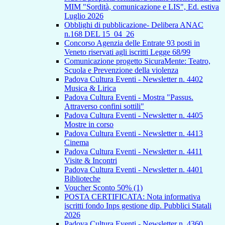
MIM "Sordità, comunicazione e LIS", Ed. estiva
Luglio 2026
Obblighi di pubblicazione- Delibera ANAC
n.168 DEL 15_04_26
Concorso Agenzia delle Entrate 93 posti in
Veneto riservati agli iscritti Legge 68/99
Comunicazione progetto SicuraMente: Teatro,
Scuola e Prevenzione della violenza
Padova Cultura Eventi - Newsletter n. 4402
Musica & Lirica
Padova Cultura Eventi - Mostra "Passus.
Attraverso confini sottili"
Padova Cultura Eventi - Newsletter n. 4405
Mostre in corso
Padova Cultura Eventi - Newsletter n. 4413
Cinema
Padova Cultura Eventi - Newsletter n. 4411
Visite & Incontri
Padova Cultura Eventi - Newsletter n. 4401
Biblioteche
Voucher Sconto 50% (1)
POSTA CERTIFICATA: Nota informativa
iscritti fondo Inps gestione dip. Pubblici Statali
2026
Padova Cultura Eventi - Newsletter n. 4360