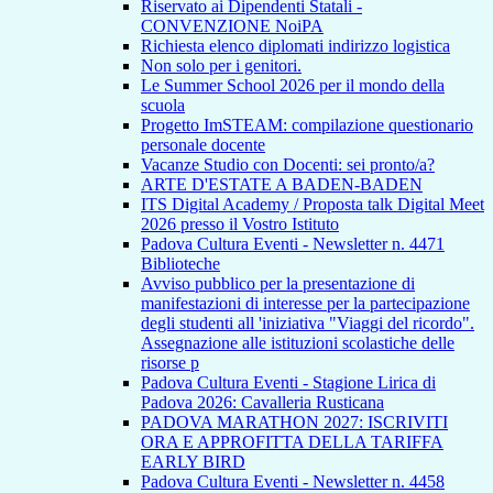
Riservato ai Dipendenti Statali -
CONVENZIONE NoiPA
Richiesta elenco diplomati indirizzo logistica
Non solo per i genitori.
Le Summer School 2026 per il mondo della
scuola
Progetto ImSTEAM: compilazione questionario
personale docente
Vacanze Studio con Docenti: sei pronto/a?
ARTE D'ESTATE A BADEN-BADEN
ITS Digital Academy / Proposta talk Digital Meet
2026 presso il Vostro Istituto
Padova Cultura Eventi - Newsletter n. 4471
Biblioteche
Avviso pubblico per la presentazione di
manifestazioni di interesse per la partecipazione
degli studenti all 'iniziativa "Viaggi del ricordo".
Assegnazione alle istituzioni scolastiche delle
risorse p
Padova Cultura Eventi - Stagione Lirica di
Padova 2026: Cavalleria Rusticana
PADOVA MARATHON 2027: ISCRIVITI
ORA E APPROFITTA DELLA TARIFFA
EARLY BIRD
Padova Cultura Eventi - Newsletter n. 4458