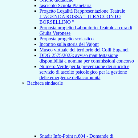
fascicolo Scuola Planetaria
Progetto Legalità Rappresentazione Teatrale
L’AGENDA ROSSA “ TI RACCONTO
BORSELLINO ”
Proposta progetto Laboratorio Teatrale a cura di
Giulia Veronese
Proposta progetto scolastico
Incontro sulla storia del Vajont
Museo virtuale del territorio dei Colli Euganei
DDG 2575/2023: avviso manifestazione
disponibilità a nomina per commissioni concorso
Numero Verde per la prevenzione dei suicidi e
servizio di ascolto psicologico per la gestione
delle emergenze della comunità
Bacheca sindacale
Snadir Info-Point n.604 - Domande di