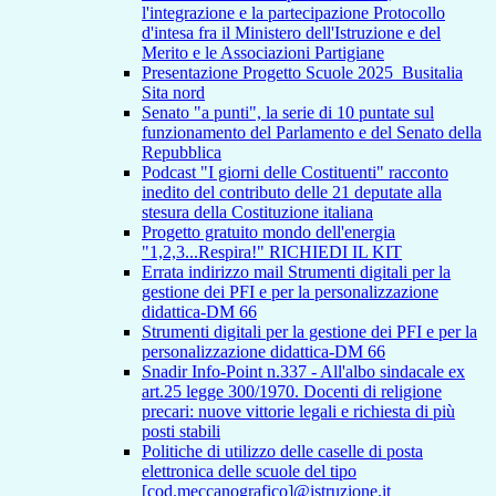
l'integrazione e la partecipazione Protocollo
d'intesa fra il Ministero dell'Istruzione e del
Merito e le Associazioni Partigiane
Presentazione Progetto Scuole 2025_Busitalia
Sita nord
Senato "a punti", la serie di 10 puntate sul
funzionamento del Parlamento e del Senato della
Repubblica
Podcast "I giorni delle Costituenti" racconto
inedito del contributo delle 21 deputate alla
stesura della Costituzione italiana
Progetto gratuito mondo dell'energia
"1,2,3...Respira!" RICHIEDI IL KIT
Errata indirizzo mail Strumenti digitali per la
gestione dei PFI e per la personalizzazione
didattica-DM 66
Strumenti digitali per la gestione dei PFI e per la
personalizzazione didattica-DM 66
Snadir Info-Point n.337 - All'albo sindacale ex
art.25 legge 300/1970. Docenti di religione
precari: nuove vittorie legali e richiesta di più
posti stabili
Politiche di utilizzo delle caselle di posta
elettronica delle scuole del tipo
[cod.meccanografico]@istruzione.it