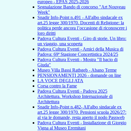
europeo - EPAS 2025-2026
Segnalazione Bando di concorso "Art Nouveau
Week"
Snadir Info-Point n.491 - All'albo sindacale ex
art.25 legge 300/1970. Docenti di Religione: la
politica perde ancora l’occasione di riconoscere i
loro diritti
Padova Cultura Eventi - Giro di storie. Un libro:
un viaggio, una scoperta
Padova Cultura Eventi - Amici della Musica di
Padova: 69ª Stagione Concertistica 2024/25
Padova Cultura Eventi - Mostra "Il bacio di
Giuda"
Museo Villa Bassi Rathgeb - Abano Terme
PENSIONAMENTI 2026 - domande on line
LA VOCE DEGLI ATA
Corsa contro la Fame
Padova Cultura Eventi - Padova 2025
Architettura. Workshop Internazionale di
Architettura
Snadir Info-Point n.482- All'albo sindacale ex
art.25 legge 300/1970. Pensioni scuola 2026/27:
al via le domande, resta aperto il nodo Passweb
Padova Cultura Eventi - Installazione di Giorgio
Vigna al Museo Eremitani