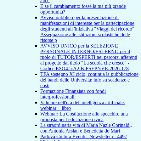
altri"
E se il cambiamento fosse la tua più grande
opportunità?
Avviso pubblico per la presentazione di
manifestazioni di interesse per la partecipazione
degli studenti all 'iniziativa "Viaggi del ricordo".
Assegnazione alle istituzioni scolastiche delle
risorse p
AVVISO UNICO per la SELEZIONE
PERSONALE INTERNO/ESTERNO per il
ruolo di TUTOR/ESPERTI nei percorsi afferenti
al progetto dal titolo "La scuola che cresce" -
Codice ESO4.5.A2.B-FSEPNVE-2026-178
TFA sostegno XI ciclo, continua la pubblicazione
dei bandi delle Università: info su scadenze e
costi
Formazione Finanziata con fondi
interprofessionali
Valutare nell'era dell'intelligenza artificiale:
webinar + libro
Webinar: La Costituzione allo specchio, una
proposta per l'educazione civica
La straordinaria vita di Maria Nazle Corinaldi,
con Antonia Arslan e Benedetta de Mari
Padova Cultura Eventi - Newsletter n. 4497