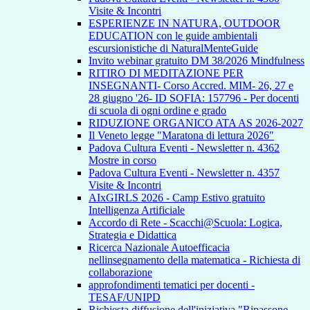
Visite & Incontri
ESPERIENZE IN NATURA, OUTDOOR
EDUCATION con le guide ambientali
escursionistiche di NaturalMenteGuide
Invito webinar gratuito DM 38/2026 Mindfulness
RITIRO DI MEDITAZIONE PER
INSEGNANTI- Corso Accred. MIM- 26, 27 e
28 giugno '26- ID SOFIA: 157796 - Per docenti
di scuola di ogni ordine e grado
RIDUZIONE ORGANICO ATA AS 2026-2027
Il Veneto legge "Maratona di lettura 2026"
Padova Cultura Eventi - Newsletter n. 4362
Mostre in corso
Padova Cultura Eventi - Newsletter n. 4357
Visite & Incontri
AIxGIRLS 2026 - Camp Estivo gratuito
Intelligenza Artificiale
Accordo di Rete - Scacchi@Scuola: Logica,
Strategia e Didattica
Ricerca Nazionale Autoefficacia
nellinsegnamento della matematica - Richiesta di
collaborazione
approfondimenti tematici per docenti -
TESAF/UNIPD
Richiesta diffusione dell'iniziativa "Ripassone