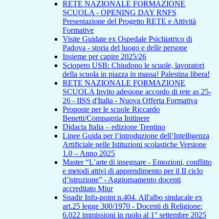
RETE NAZIONALE FORMAZIONE
SCUOLA - OPENING DAY RNFS
Presentazione del Progetto RETE e Attività
Formative
Visite Guidate ex Ospedale Psichiatrico di
Padova - storia del luogo e delle persone
Insieme per capire 2025/26
Sciopero USB: Chiudono le scuole, lavoratori
della scuola in piazza in massa! Palestina libera!
RETE NAZIONALE FORMAZIONE
SCUOLA Invito adesione accordo di rete as 25-
26 - IISS d'Italia - Nuova Offerta Formativa
Proposte per le scuole Riccardo
Benetti/Compagnia Initinere
Didacta Italia – edizione Trentino
Linee Guida per l’introduzione dell’Intelligenza
Artificiale nelle Istituzioni scolastiche Versione
1.0 – Anno 2025
Master “L’arte di insegnare - Emozioni, conflitto
e metodi attivi di apprendimento per il II ciclo
d’istruzione” - Aggiornamento docenti
accreditato Miur
Snadir Info-point n.404. All'albo sindacale ex
art.25 legge 300/1970 - Docenti di Religione:
6.022 immissioni in ruolo al 1° settembre 2025