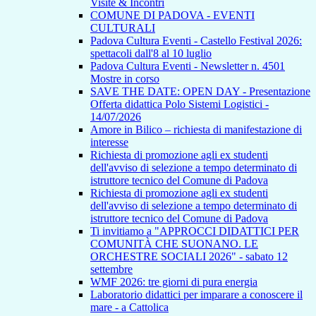
Visite & Incontri
COMUNE DI PADOVA - EVENTI
CULTURALI
Padova Cultura Eventi - Castello Festival 2026:
spettacoli dall'8 al 10 luglio
Padova Cultura Eventi - Newsletter n. 4501
Mostre in corso
SAVE THE DATE: OPEN DAY - Presentazione
Offerta didattica Polo Sistemi Logistici -
14/07/2026
Amore in Bilico – richiesta di manifestazione di
interesse
Richiesta di promozione agli ex studenti
dell'avviso di selezione a tempo determinato di
istruttore tecnico del Comune di Padova
Richiesta di promozione agli ex studenti
dell'avviso di selezione a tempo determinato di
istruttore tecnico del Comune di Padova
Ti invitiamo a "APPROCCI DIDATTICI PER
COMUNITÀ CHE SUONANO. LE
ORCHESTRE SOCIALI 2026" - sabato 12
settembre
WMF 2026: tre giorni di pura energia
Laboratorio didattici per imparare a conoscere il
mare - a Cattolica