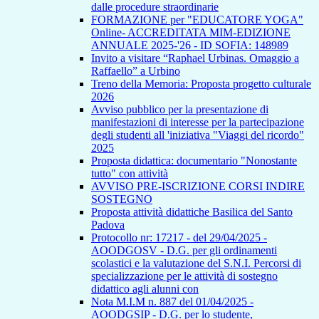
dalle procedure straordinarie
FORMAZIONE per "EDUCATORE YOGA"
Online- ACCREDITATA MIM-EDIZIONE
ANNUALE 2025-'26 - ID SOFIA: 148989
Invito a visitare “Raphael Urbinas. Omaggio a
Raffaello” a Urbino
Treno della Memoria: Proposta progetto culturale
2026
Avviso pubblico per la presentazione di
manifestazioni di interesse per la partecipazione
degli studenti all 'iniziativa "Viaggi del ricordo"
2025
Proposta didattica: documentario "Nonostante
tutto" con attività
AVVISO PRE-ISCRIZIONE CORSI INDIRE
SOSTEGNO
Proposta attività didattiche Basilica del Santo
Padova
Protocollo nr: 17217 - del 29/04/2025 -
AOODGOSV - D.G. per gli ordinamenti
scolastici e la valutazione del S.N.I. Percorsi di
specializzazione per le attività di sostegno
didattico agli alunni con
Nota M.I.M n. 887 del 01/04/2025 -
AOODGSIP - D.G. per lo studente,