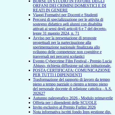
BORSE DI STUDIO IN FAVORE DEGLI
ORFANI DEI CRIMINI DOMESTICI E DI
REATI IN GENERE
Viaggi Formativi per Docenti e Studenti
Percorsi di specializzazione per le attivita di
sostegno didattico agli alunni con disabilita
attivati ai sensi degli articoli 6 e 7 del decreto-
legge 31 maggio 2024, n. 71
Avviso per la presentazione di proposte
progettuali per la partecipazione alla
sperimentazione nazionale finalizzata allo
sviluppo delle competenze non cognitive e
trasversali nei percorsi scolastici
Evento Cybercrime Film Festival - Premio Lucia
Abiuso- richiesta diffusione sul sito istituzionale.
POSTA CERTIFICATA: COMUNICAZIONE
PER TUTTI I DIPENDENTI
Trasformazione del rapporto di lavoro da tempo
pieno a tempo parziale o rientro a tempo pieno
del personale docente di religione cattolica - A.S.
202627
Autunno paleografico 2026 - Modulo primaverile
Offerta per i dipendenti delle SCUOLE
Invito esclusivo al Premio Furlini 2026
Nota informativa iscritti fondo Inps gestione dip.