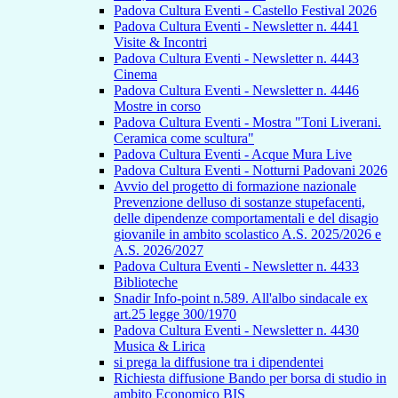
Padova Cultura Eventi - Castello Festival 2026
Padova Cultura Eventi - Newsletter n. 4441
Visite & Incontri
Padova Cultura Eventi - Newsletter n. 4443
Cinema
Padova Cultura Eventi - Newsletter n. 4446
Mostre in corso
Padova Cultura Eventi - Mostra "Toni Liverani.
Ceramica come scultura"
Padova Cultura Eventi - Acque Mura Live
Padova Cultura Eventi - Notturni Padovani 2026
Avvio del progetto di formazione nazionale
Prevenzione delluso di sostanze stupefacenti,
delle dipendenze comportamentali e del disagio
giovanile in ambito scolastico A.S. 2025/2026 e
A.S. 2026/2027
Padova Cultura Eventi - Newsletter n. 4433
Biblioteche
Snadir Info-point n.589. All'albo sindacale ex
art.25 legge 300/1970
Padova Cultura Eventi - Newsletter n. 4430
Musica & Lirica
si prega la diffusione tra i dipendentei
Richiesta diffusione Bando per borsa di studio in
ambito Economico BIS