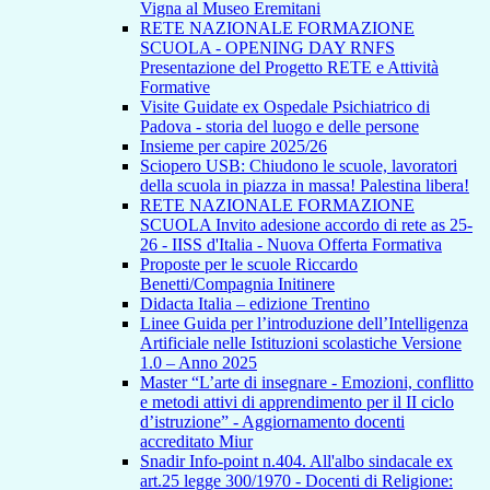
Vigna al Museo Eremitani
RETE NAZIONALE FORMAZIONE
SCUOLA - OPENING DAY RNFS
Presentazione del Progetto RETE e Attività
Formative
Visite Guidate ex Ospedale Psichiatrico di
Padova - storia del luogo e delle persone
Insieme per capire 2025/26
Sciopero USB: Chiudono le scuole, lavoratori
della scuola in piazza in massa! Palestina libera!
RETE NAZIONALE FORMAZIONE
SCUOLA Invito adesione accordo di rete as 25-
26 - IISS d'Italia - Nuova Offerta Formativa
Proposte per le scuole Riccardo
Benetti/Compagnia Initinere
Didacta Italia – edizione Trentino
Linee Guida per l’introduzione dell’Intelligenza
Artificiale nelle Istituzioni scolastiche Versione
1.0 – Anno 2025
Master “L’arte di insegnare - Emozioni, conflitto
e metodi attivi di apprendimento per il II ciclo
d’istruzione” - Aggiornamento docenti
accreditato Miur
Snadir Info-point n.404. All'albo sindacale ex
art.25 legge 300/1970 - Docenti di Religione: