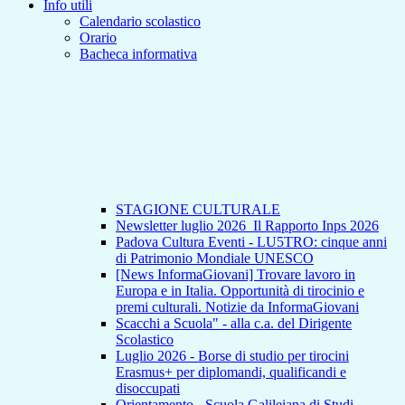
Info utili
Calendario scolastico
Orario
Bacheca informativa
STAGIONE CULTURALE
Newsletter luglio 2026_Il Rapporto Inps 2026
Padova Cultura Eventi - LU5TRO: cinque anni
di Patrimonio Mondiale UNESCO
[News InformaGiovani] Trovare lavoro in
Europa e in Italia. Opportunità di tirocinio e
premi culturali. Notizie da InformaGiovani
Scacchi a Scuola" - alla c.a. del Dirigente
Scolastico
Luglio 2026 - Borse di studio per tirocini
Erasmus+ per diplomandi, qualificandi e
disoccupati
Orientamento - Scuola Galileiana di Studi