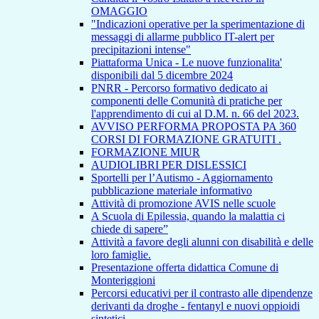
OMAGGIO
"Indicazioni operative per la sperimentazione di
messaggi di allarme pubblico IT-alert per
precipitazioni intense"
Piattaforma Unica - Le nuove funzionalita'
disponibili dal 5 dicembre 2024
PNRR - Percorso formativo dedicato ai
componenti delle Comunità di pratiche per
l'apprendimento di cui al D.M. n. 66 del 2023.
AVVISO PERFORMA PROPOSTA PA 360
CORSI DI FORMAZIONE GRATUITI .
FORMAZIONE MIUR
AUDIOLIBRI PER DISLESSICI
Sportelli per l’Autismo - Aggiornamento
pubblicazione materiale informativo
Attività di promozione AVIS nelle scuole
A Scuola di Epilessia, quando la malattia ci
chiede di sapere”
Attività a favore degli alunni con disabilità e delle
loro famiglie.
Presentazione offerta didattica Comune di
Monteriggioni
Percorsi educativi per il contrasto alle dipendenze
derivanti da droghe - fentanyl e nuovi oppioidi
sintetici