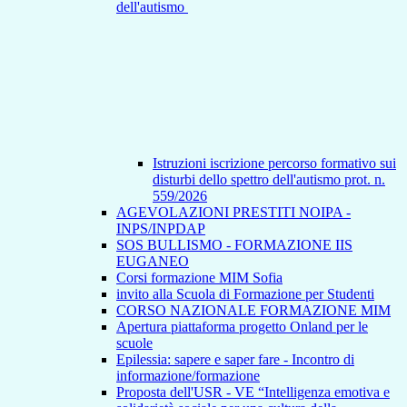
dell'autismo
Istruzioni iscrizione percorso formativo sui
disturbi dello spettro dell'autismo prot. n.
559/2026
AGEVOLAZIONI PRESTITI NOIPA -
INPS/INPDAP
SOS BULLISMO - FORMAZIONE IIS
EUGANEO
Corsi formazione MIM Sofia
invito alla Scuola di Formazione per Studenti
CORSO NAZIONALE FORMAZIONE MIM
Apertura piattaforma progetto Onland per le
scuole
Epilessia: sapere e saper fare - Incontro di
informazione/formazione
Proposta dell'USR - VE “Intelligenza emotiva e