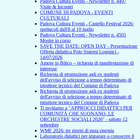
Padova Cultura Eventi - Newsletter n. 4497
Visite & Incontri
COMUNE DI PADOVA - EVENTI
CULTURALI
Padova Cultura Eventi - Castello Festival 2026:
spettacoli dall'8 al 10 luglio
Padova Cultura Eventi - Newsletter n. 4501
Mostre in corso
SAVE THE DATE: OPEN DAY - Presentazione
Offerta didattica Polo Sistemi Logistici -
14/07/2026
Amore in Bilico – richiesta di manifestazione di
interesse
Richiesta di promozione agli ex studenti
dell'avviso di selezione a tempo determinato di
istruttore tecnico del Comune di Padova
Richiesta di promozione agli ex studenti
dell'avviso di selezione a tempo determinato di
istruttore tecnico del Comune di Padova
Ti invitiamo a "APPROCCI DIDATTICI PER
COMUNITÀ CHE SUONANO. LE
ORCHESTRE SOCIALI 2026" - sabato 12
settembre
WMF 2026: tre giorni di pura energia
Laboratorio didattici per imparare a conoscere il