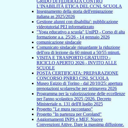
GRIDO DI FEDERATA CONTRO
L’INABILITÀ ETICA DEL CCNL SCUOLA
Insegnamento della storia dell'emigrazione
italiana as 2025/2026
Gestione alunni con disabilita': pubblicazione
videotutorial PEI informatizzato
"Yoga educativo a scuola" UniPD - Corso di alta
formazione a.a. 25/26 - 14 gennaio 2026
comunicazione sindacale
Comunicato sindacale riguardante la riduzione
dell'ora di lezione da 60 minuti a 50/55 minuti.
VISITA E TRASPORTO GRATUITO -
RICICLO APERTO 2026 - INVITO ALLE
SCUOLE
POSTA CERTIFICATA: PREPARAZIONE
CONCORSO PNRR3 CISL SCUOLA
Museo Egizio di Torino - dal 20/10/25: apertura
prenotazioni scolaresche per primavera 2026
Programma per la valorizzazione delle eccellenze
per l'anno scolastico 2025 /2026. Decreto
Ministeriale n. 131 dell'8 luglio 2025
Progetto "Le mura raccontano"
Progetto "In partenza per Coroland"
Aggiornamenti INPS e MEF. Nuove
Convenzioni Attive. Dare la massima diffusione.