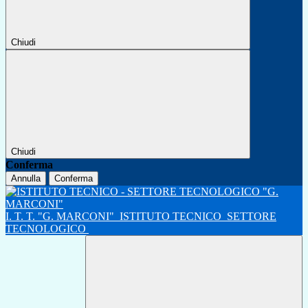
Chiudi
Chiudi
Conferma
Annulla
Conferma
I. T. T. "G. MARCONI"
ISTITUTO TECNICO
SETTORE
TECNOLOGICO