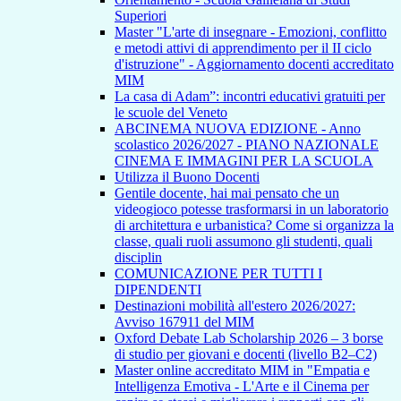
Superiori
Master "L'arte di insegnare - Emozioni, conflitto
e metodi attivi di apprendimento per il II ciclo
d'istruzione" - Aggiornamento docenti accreditato
MIM
La casa di Adam”: incontri educativi gratuiti per
le scuole del Veneto
ABCINEMA NUOVA EDIZIONE - Anno
scolastico 2026/2027 - PIANO NAZIONALE
CINEMA E IMMAGINI PER LA SCUOLA
Utilizza il Buono Docenti
Gentile docente, hai mai pensato che un
videogioco potesse trasformarsi in un laboratorio
di architettura e urbanistica? Come si organizza la
classe, quali ruoli assumono gli studenti, quali
disciplin
COMUNICAZIONE PER TUTTI I
DIPENDENTI
Destinazioni mobilità all'estero 2026/2027:
Avviso 167911 del MIM
Oxford Debate Lab Scholarship 2026 – 3 borse
di studio per giovani e docenti (livello B2–C2)
Master online accreditato MIM in "Empatia e
Intelligenza Emotiva - L'Arte e il Cinema per