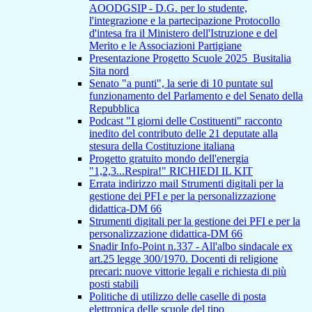
AOODGSIP - D.G. per lo studente,
l'integrazione e la partecipazione Protocollo
d'intesa fra il Ministero dell'Istruzione e del
Merito e le Associazioni Partigiane
Presentazione Progetto Scuole 2025_Busitalia
Sita nord
Senato "a punti", la serie di 10 puntate sul
funzionamento del Parlamento e del Senato della
Repubblica
Podcast "I giorni delle Costituenti" racconto
inedito del contributo delle 21 deputate alla
stesura della Costituzione italiana
Progetto gratuito mondo dell'energia
"1,2,3...Respira!" RICHIEDI IL KIT
Errata indirizzo mail Strumenti digitali per la
gestione dei PFI e per la personalizzazione
didattica-DM 66
Strumenti digitali per la gestione dei PFI e per la
personalizzazione didattica-DM 66
Snadir Info-Point n.337 - All'albo sindacale ex
art.25 legge 300/1970. Docenti di religione
precari: nuove vittorie legali e richiesta di più
posti stabili
Politiche di utilizzo delle caselle di posta
elettronica delle scuole del tipo