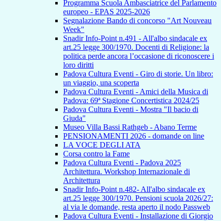
Programma Scuola Ambasciatrice del Parlamento
europeo - EPAS 2025-2026
Segnalazione Bando di concorso "Art Nouveau
Week"
Snadir Info-Point n.491 - All'albo sindacale ex
art.25 legge 300/1970. Docenti di Religione: la
politica perde ancora l’occasione di riconoscere i
loro diritti
Padova Cultura Eventi - Giro di storie. Un libro:
un viaggio, una scoperta
Padova Cultura Eventi - Amici della Musica di
Padova: 69ª Stagione Concertistica 2024/25
Padova Cultura Eventi - Mostra "Il bacio di
Giuda"
Museo Villa Bassi Rathgeb - Abano Terme
PENSIONAMENTI 2026 - domande on line
LA VOCE DEGLI ATA
Corsa contro la Fame
Padova Cultura Eventi - Padova 2025
Architettura. Workshop Internazionale di
Architettura
Snadir Info-Point n.482- All'albo sindacale ex
art.25 legge 300/1970. Pensioni scuola 2026/27:
al via le domande, resta aperto il nodo Passweb
Padova Cultura Eventi - Installazione di Giorgio