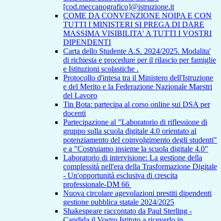
[cod.meccanografico]@istruzione.it
COME DA CONVENZIONE NOIPA E CON
TUTTI I MINISTERI SI PREGA DI DARE
MASSIMA VISIBILITA' A TUTTI I VOSTRI
DIPENDENTI
Carta dello Studente A.S. 2024/2025. Modalita'
di richiesta e procedure per il rilascio per famiglie
e Istituzioni scolastiche .
Protocollo d'intesa tra il Ministero dell'Istruzione
e del Merito e la Federazione Nazionale Maestri
del Lavoro
Tin Bota: partecipa al corso online sui DSA per
docenti
Partecipazione al "Laboratorio di riflessione di
gruppo sulla scuola digitale 4.0 orientato al
potenziamento del coinvolgimento degli studenti"
e a "Costruiamo insieme la scuola digitale 4.0"
Laboratorio di intervisione: La gestione della
complessità nell'era della Trasformazione Digitale
- Un'opportunità esclusiva di crescita
professionale-DM 66
Nuova circolare agevolazioni prestiti dipendenti
gestione pubblica statale 2024/2025
Shakespeare raccontato da Paul Sterling -
Candida il Vostro Istituto a riceverlo in