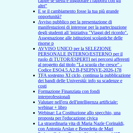
capire se stessi e migliorare i rapporti con gli
altri"
E se il cambiamento fosse la tua più grande
opportunità?
Avviso pubblico per la presentazione di
manifestazioni di interesse per la partecipazione
degli studenti all 'iniziativa "Viaggi del ricordo".
Assegnazione alle istituzioni scolastiche delle
risorse p
AVVISO UNICO per la SELEZIONE
PERSONALE INTERNO/ESTERNO per il
ruolo di TUTOR/ESPERTI nei percorsi afferenti
al progetto dal titolo "La scuola che cresce" -
Codice ESO4.5.A2.B-FSEPNVE-2026-178
TFA sostegno XI ciclo, continua la pubblicazione
dei bandi delle Università: info su scadenze e
costi
Formazione Finanziata con fondi
interprofessionali
Valutare nell'era dell'intelligenza artificiale:
webinar + libro
Webinar: La Costituzione allo specchio, una
proposta per l'educazione civica
La straordinaria vita di Maria Nazle Corinaldi,
con Antonia Arslan e Benedetta de Mari