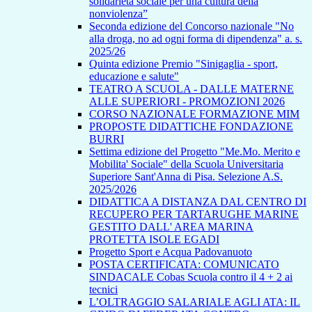
solidarietà sociale per una cultura della
nonviolenza”
Seconda edizione del Concorso nazionale "No
alla droga, no ad ogni forma di dipendenza" a. s.
2025/26
Quinta edizione Premio "Sinigaglia - sport,
educazione e salute"
TEATRO A SCUOLA - DALLE MATERNE
ALLE SUPERIORI - PROMOZIONI 2026
CORSO NAZIONALE FORMAZIONE MIM
PROPOSTE DIDATTICHE FONDAZIONE
BURRI
Settima edizione del Progetto "Me.Mo. Merito e
Mobilita' Sociale" della Scuola Universitaria
Superiore Sant'Anna di Pisa. Selezione A.S.
2025/2026
DIDATTICA A DISTANZA DAL CENTRO DI
RECUPERO PER TARTARUGHE MARINE
GESTITO DALL' AREA MARINA
PROTETTA ISOLE EGADI
Progetto Sport e Acqua Padovanuoto
POSTA CERTIFICATA: COMUNICATO
SINDACALE Cobas Scuola contro il 4 + 2 ai
tecnici
L’OLTRAGGIO SALARIALE AGLI ATA: IL