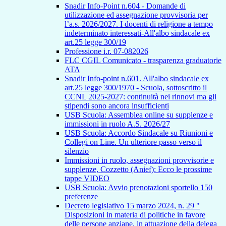
Snadir Info-Point n.604 - Domande di
utilizzazione ed assegnazione provvisoria per
l’a.s. 2026/2027. I docenti di religione a tempo
indeterminato interessati-All'albo sindacale ex
art.25 legge 300/19
Professione i.r. 07-082026
FLC CGIL Comunicato - trasparenza graduatorie
ATA
Snadir Info-point n.601. All'albo sindacale ex
art.25 legge 300/1970 - Scuola, sottoscritto il
CCNL 2025-2027: continuità nei rinnovi ma gli
stipendi sono ancora insufficienti
USB Scuola: Assemblea online su supplenze e
immissioni in ruolo A.S. 2026/27
USB Scuola: Accordo Sindacale su Riunioni e
Collegi on Line. Un ulteriore passo verso il
silenzio
Immissioni in ruolo, assegnazioni provvisorie e
supplenze, Cozzetto (Anief): Ecco le prossime
tappe VIDEO
USB Scuola: Avvio prenotazioni sportello 150
preferenze
Decreto legislativo 15 marzo 2024, n. 29 "
Disposizioni in materia di politiche in favore
delle persone anziane, in attuazione della delega