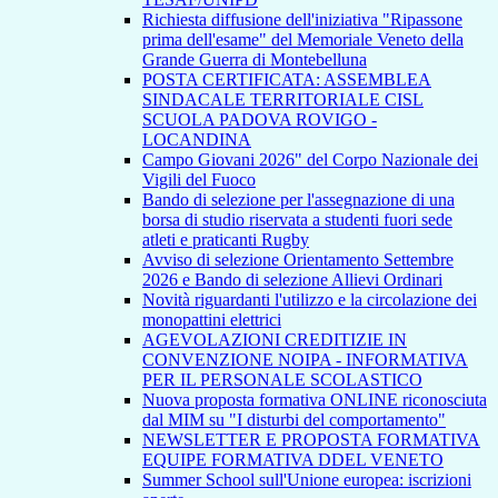
Richiesta diffusione dell'iniziativa "Ripassone
prima dell'esame" del Memoriale Veneto della
Grande Guerra di Montebelluna
POSTA CERTIFICATA: ASSEMBLEA
SINDACALE TERRITORIALE CISL
SCUOLA PADOVA ROVIGO -
LOCANDINA
Campo Giovani 2026" del Corpo Nazionale dei
Vigili del Fuoco
Bando di selezione per l'assegnazione di una
borsa di studio riservata a studenti fuori sede
atleti e praticanti Rugby
Avviso di selezione Orientamento Settembre
2026 e Bando di selezione Allievi Ordinari
Novità riguardanti l'utilizzo e la circolazione dei
monopattini elettrici
AGEVOLAZIONI CREDITIZIE IN
CONVENZIONE NOIPA - INFORMATIVA
PER IL PERSONALE SCOLASTICO
Nuova proposta formativa ONLINE riconosciuta
dal MIM su "I disturbi del comportamento"
NEWSLETTER E PROPOSTA FORMATIVA
EQUIPE FORMATIVA DDEL VENETO
Summer School sull'Unione europea: iscrizioni