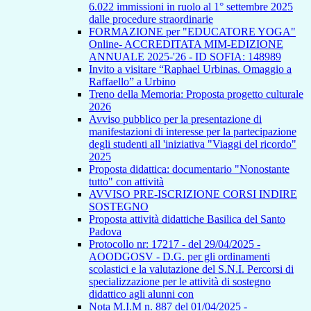
6.022 immissioni in ruolo al 1° settembre 2025
dalle procedure straordinarie
FORMAZIONE per "EDUCATORE YOGA"
Online- ACCREDITATA MIM-EDIZIONE
ANNUALE 2025-'26 - ID SOFIA: 148989
Invito a visitare “Raphael Urbinas. Omaggio a
Raffaello” a Urbino
Treno della Memoria: Proposta progetto culturale
2026
Avviso pubblico per la presentazione di
manifestazioni di interesse per la partecipazione
degli studenti all 'iniziativa "Viaggi del ricordo"
2025
Proposta didattica: documentario "Nonostante
tutto" con attività
AVVISO PRE-ISCRIZIONE CORSI INDIRE
SOSTEGNO
Proposta attività didattiche Basilica del Santo
Padova
Protocollo nr: 17217 - del 29/04/2025 -
AOODGOSV - D.G. per gli ordinamenti
scolastici e la valutazione del S.N.I. Percorsi di
specializzazione per le attività di sostegno
didattico agli alunni con
Nota M.I.M n. 887 del 01/04/2025 -