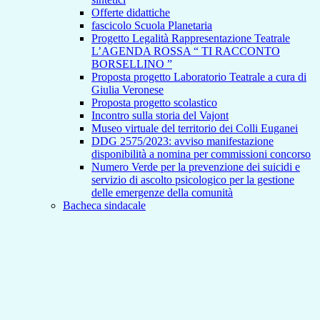
Offerte didattiche
fascicolo Scuola Planetaria
Progetto Legalità Rappresentazione Teatrale
L’AGENDA ROSSA “ TI RACCONTO
BORSELLINO ”
Proposta progetto Laboratorio Teatrale a cura di
Giulia Veronese
Proposta progetto scolastico
Incontro sulla storia del Vajont
Museo virtuale del territorio dei Colli Euganei
DDG 2575/2023: avviso manifestazione
disponibilità a nomina per commissioni concorso
Numero Verde per la prevenzione dei suicidi e
servizio di ascolto psicologico per la gestione
delle emergenze della comunità
Bacheca sindacale