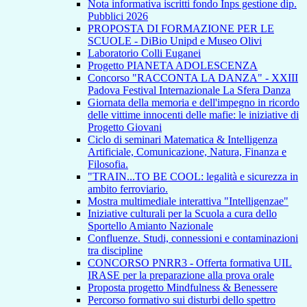
Nota informativa iscritti fondo Inps gestione dip.
Pubblici 2026
PROPOSTA DI FORMAZIONE PER LE
SCUOLE - DiBio Unipd e Museo Olivi
Laboratorio Colli Euganei
Progetto PIANETA ADOLESCENZA
Concorso "RACCONTA LA DANZA" - XXIII
Padova Festival Internazionale La Sfera Danza
Giornata della memoria e dell'impegno in ricordo
delle vittime innocenti delle mafie: le iniziative di
Progetto Giovani
Ciclo di seminari Matematica & Intelligenza
Artificiale, Comunicazione, Natura, Finanza e
Filosofia.
"TRAIN...TO BE COOL: legalità e sicurezza in
ambito ferroviario.
Mostra multimediale interattiva "Intelligenzae"
Iniziative culturali per la Scuola a cura dello
Sportello Amianto Nazionale
Confluenze. Studi, connessioni e contaminazioni
tra discipline
CONCORSO PNRR3 - Offerta formativa UIL
IRASE per la preparazione alla prova orale
Proposta progetto Mindfulness & Benessere
Percorso formativo sui disturbi dello spettro