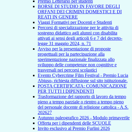
Premio Letterario per studenti
BORSE DI STUDIO IN FAVORE DEGLI
ORFANI DEI CRIMINI DOMESTICI E DI
REATI IN GENERE
Viaggi Formativi per Docenti e Studenti
Percorsi di specializzazione per le attivita di
sostegno didattico agli alunni con disabilita
attivati ai sensi degli articoli 6 e 7 del decreto-
legge 31 maggio 2024, n. 71
Avviso per la presentazione di proposte
progettuali per la partecipazione alla
sperimentazione nazionale finalizzata allo
sviluppo delle competenze non cognitive e
trasversali nei percorsi scolastici
Evento Cybercrime Film Festival - Premio Lucia
Abiuso- richiesta diffusione sul sito istituzionale.
POSTA CERTIFICATA: COMUNICAZIONE
PER TUTTI I DIPENDENTI
Trasformazione del rapporto di lavoro da tempo
pieno a tempo parziale o rientro a tempo pieno
del personale docente di religione cattolica - A.S.
202627
Autunno paleografico 2026 - Modulo primaverile
Offerta per i dipendenti delle SCUOLE
Invito esclusivo al Premio Furlini 2026