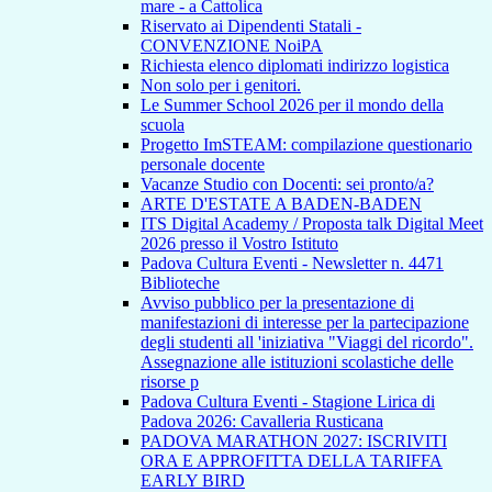
mare - a Cattolica
Riservato ai Dipendenti Statali -
CONVENZIONE NoiPA
Richiesta elenco diplomati indirizzo logistica
Non solo per i genitori.
Le Summer School 2026 per il mondo della
scuola
Progetto ImSTEAM: compilazione questionario
personale docente
Vacanze Studio con Docenti: sei pronto/a?
ARTE D'ESTATE A BADEN-BADEN
ITS Digital Academy / Proposta talk Digital Meet
2026 presso il Vostro Istituto
Padova Cultura Eventi - Newsletter n. 4471
Biblioteche
Avviso pubblico per la presentazione di
manifestazioni di interesse per la partecipazione
degli studenti all 'iniziativa "Viaggi del ricordo".
Assegnazione alle istituzioni scolastiche delle
risorse p
Padova Cultura Eventi - Stagione Lirica di
Padova 2026: Cavalleria Rusticana
PADOVA MARATHON 2027: ISCRIVITI
ORA E APPROFITTA DELLA TARIFFA
EARLY BIRD