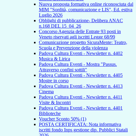
Nuova proposta formativa online riconosciuta dal
MIM "Sordità, comunicazione e LIS", Ed. estiva
Luglio 2026
Obblighi di pubblicazione- Delibera ANAC
n.168 DEL 15_04_26
Concorso Agenzia delle Entrate 93 posti in
Veneto riservati agli iscritti Legge 68/99
Comunicazione progetto SicuraMente: Teatro,
Scuola e Prevenzione della violenza
Padova Cultura Eventi - Newsletter n. 4402
Musica & Lirica
Padova Cultura Eventi - Mostra "Passus.
Attraverso confini sottili"
Padova Cultura Eventi - Newsletter n. 4405
Mostre in corso
Padova Cultura Eventi - Newsletter n. 4413
Cinema
Padova Cultura Eventi - Newsletter n. 4411
Visite & Incontri
Padova Cultura Eventi - Newsletter n. 4401
Biblioteche
Voucher Sconto 50% (1)
POSTA CERTIFICATA: Nota informativa
iscritti fondo Inps gestione dip. Pubblici Statali
2026