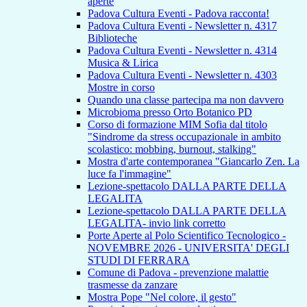
aperte
Padova Cultura Eventi - Padova racconta!
Padova Cultura Eventi - Newsletter n. 4317
Biblioteche
Padova Cultura Eventi - Newsletter n. 4314
Musica & Lirica
Padova Cultura Eventi - Newsletter n. 4303
Mostre in corso
Quando una classe partecipa ma non davvero
Microbioma presso Orto Botanico PD
Corso di formazione MIM Sofia dal titolo
"Sindrome da stress occupazionale in ambito
scolastico: mobbing, burnout, stalking"
Mostra d'arte contemporanea "Giancarlo Zen. La
luce fa l'immagine"
Lezione-spettacolo DALLA PARTE DELLA
LEGALITA
Lezione-spettacolo DALLA PARTE DELLA
LEGALITA- invio link corretto
Porte Aperte al Polo Scientifico Tecnologico -
NOVEMBRE 2026 - UNIVERSITA' DEGLI
STUDI DI FERRARA
Comune di Padova - prevenzione malattie
trasmesse da zanzare
Mostra Pope "Nel colore, il gesto"