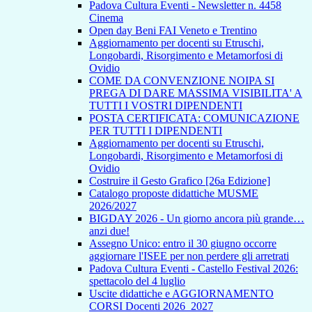
Padova Cultura Eventi - Newsletter n. 4458
Cinema
Open day Beni FAI Veneto e Trentino
Aggiornamento per docenti su Etruschi,
Longobardi, Risorgimento e Metamorfosi di
Ovidio
COME DA CONVENZIONE NOIPA SI
PREGA DI DARE MASSIMA VISIBILITA' A
TUTTI I VOSTRI DIPENDENTI
POSTA CERTIFICATA: COMUNICAZIONE
PER TUTTI I DIPENDENTI
Aggiornamento per docenti su Etruschi,
Longobardi, Risorgimento e Metamorfosi di
Ovidio
Costruire il Gesto Grafico [26a Edizione]
Catalogo proposte didattiche MUSME
2026/2027
BIGDAY 2026 - Un giorno ancora più grande…
anzi due!
Assegno Unico: entro il 30 giugno occorre
aggiornare l'ISEE per non perdere gli arretrati
Padova Cultura Eventi - Castello Festival 2026:
spettacolo del 4 luglio
Uscite didattiche e AGGIORNAMENTO
CORSI Docenti 2026_2027