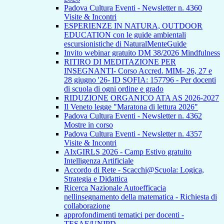
Padova Cultura Eventi - Newsletter n. 4360
Visite & Incontri
ESPERIENZE IN NATURA, OUTDOOR
EDUCATION con le guide ambientali
escursionistiche di NaturalMenteGuide
Invito webinar gratuito DM 38/2026 Mindfulness
RITIRO DI MEDITAZIONE PER
INSEGNANTI- Corso Accred. MIM- 26, 27 e
28 giugno '26- ID SOFIA: 157796 - Per docenti
di scuola di ogni ordine e grado
RIDUZIONE ORGANICO ATA AS 2026-2027
Il Veneto legge "Maratona di lettura 2026"
Padova Cultura Eventi - Newsletter n. 4362
Mostre in corso
Padova Cultura Eventi - Newsletter n. 4357
Visite & Incontri
AIxGIRLS 2026 - Camp Estivo gratuito
Intelligenza Artificiale
Accordo di Rete - Scacchi@Scuola: Logica,
Strategia e Didattica
Ricerca Nazionale Autoefficacia
nellinsegnamento della matematica - Richiesta di
collaborazione
approfondimenti tematici per docenti -
TESAF/UNIPD