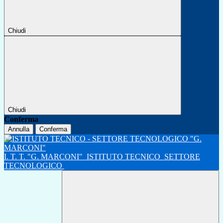
Chiudi
Chiudi
Conferma
Annulla
Conferma
I. T. T. "G. MARCONI"
ISTITUTO TECNICO
SETTORE
TECNOLOGICO