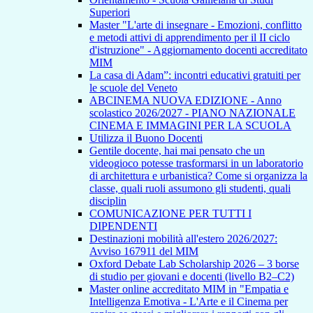
Superiori
Master "L'arte di insegnare - Emozioni, conflitto
e metodi attivi di apprendimento per il II ciclo
d'istruzione" - Aggiornamento docenti accreditato
MIM
La casa di Adam”: incontri educativi gratuiti per
le scuole del Veneto
ABCINEMA NUOVA EDIZIONE - Anno
scolastico 2026/2027 - PIANO NAZIONALE
CINEMA E IMMAGINI PER LA SCUOLA
Utilizza il Buono Docenti
Gentile docente, hai mai pensato che un
videogioco potesse trasformarsi in un laboratorio
di architettura e urbanistica? Come si organizza la
classe, quali ruoli assumono gli studenti, quali
disciplin
COMUNICAZIONE PER TUTTI I
DIPENDENTI
Destinazioni mobilità all'estero 2026/2027:
Avviso 167911 del MIM
Oxford Debate Lab Scholarship 2026 – 3 borse
di studio per giovani e docenti (livello B2–C2)
Master online accreditato MIM in "Empatia e
Intelligenza Emotiva - L'Arte e il Cinema per