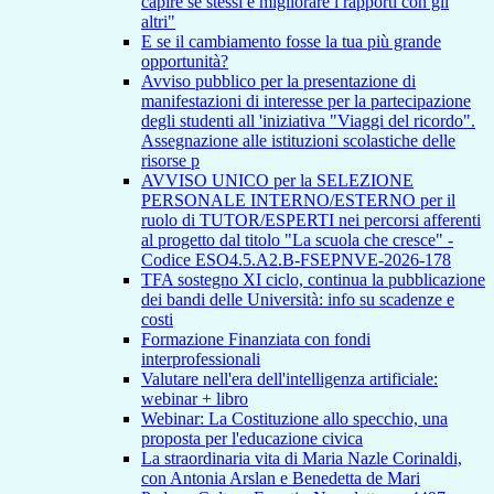
capire se stessi e migliorare i rapporti con gli
altri"
E se il cambiamento fosse la tua più grande
opportunità?
Avviso pubblico per la presentazione di
manifestazioni di interesse per la partecipazione
degli studenti all 'iniziativa "Viaggi del ricordo".
Assegnazione alle istituzioni scolastiche delle
risorse p
AVVISO UNICO per la SELEZIONE
PERSONALE INTERNO/ESTERNO per il
ruolo di TUTOR/ESPERTI nei percorsi afferenti
al progetto dal titolo "La scuola che cresce" -
Codice ESO4.5.A2.B-FSEPNVE-2026-178
TFA sostegno XI ciclo, continua la pubblicazione
dei bandi delle Università: info su scadenze e
costi
Formazione Finanziata con fondi
interprofessionali
Valutare nell'era dell'intelligenza artificiale:
webinar + libro
Webinar: La Costituzione allo specchio, una
proposta per l'educazione civica
La straordinaria vita di Maria Nazle Corinaldi,
con Antonia Arslan e Benedetta de Mari