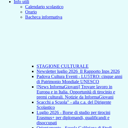
Info utili
Calendario scolastico
Orario
Bacheca informativa
STAGIONE CULTURALE
Newsletter luglio 2026_Il Rapporto Inps 2026
Padova Cultura Eventi - LU5TRO: cinque anni
di Patrimonio Mondiale UNESCO
[News InformaGiovani] Trovare lavoro in
Europa e in Italia. Opportunità di tirocinio e
premi culturali. Notizie da InformaGiovani
Scacchi a Scuola" - alla c.a. del Dirigente
Scolastico
Luglio 2026 - Borse di studio per tirocini
Erasmus+ per diplomandi, qualificandi e
disoccupati
Orientamento - Scuola Galileiana di Studi