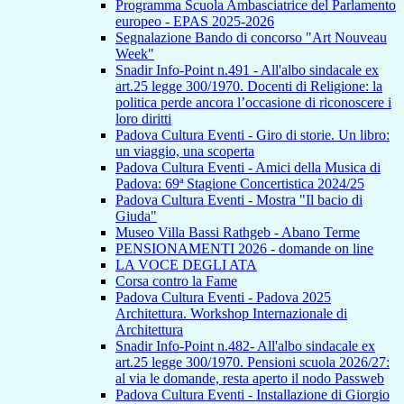
Programma Scuola Ambasciatrice del Parlamento
europeo - EPAS 2025-2026
Segnalazione Bando di concorso "Art Nouveau
Week"
Snadir Info-Point n.491 - All'albo sindacale ex
art.25 legge 300/1970. Docenti di Religione: la
politica perde ancora l’occasione di riconoscere i
loro diritti
Padova Cultura Eventi - Giro di storie. Un libro:
un viaggio, una scoperta
Padova Cultura Eventi - Amici della Musica di
Padova: 69ª Stagione Concertistica 2024/25
Padova Cultura Eventi - Mostra "Il bacio di
Giuda"
Museo Villa Bassi Rathgeb - Abano Terme
PENSIONAMENTI 2026 - domande on line
LA VOCE DEGLI ATA
Corsa contro la Fame
Padova Cultura Eventi - Padova 2025
Architettura. Workshop Internazionale di
Architettura
Snadir Info-Point n.482- All'albo sindacale ex
art.25 legge 300/1970. Pensioni scuola 2026/27:
al via le domande, resta aperto il nodo Passweb
Padova Cultura Eventi - Installazione di Giorgio