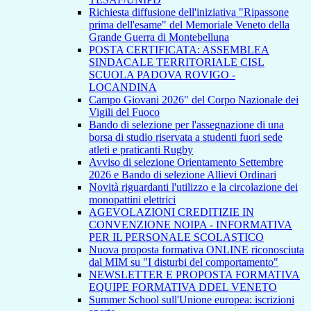
Richiesta diffusione dell'iniziativa "Ripassone
prima dell'esame" del Memoriale Veneto della
Grande Guerra di Montebelluna
POSTA CERTIFICATA: ASSEMBLEA
SINDACALE TERRITORIALE CISL
SCUOLA PADOVA ROVIGO -
LOCANDINA
Campo Giovani 2026" del Corpo Nazionale dei
Vigili del Fuoco
Bando di selezione per l'assegnazione di una
borsa di studio riservata a studenti fuori sede
atleti e praticanti Rugby
Avviso di selezione Orientamento Settembre
2026 e Bando di selezione Allievi Ordinari
Novità riguardanti l'utilizzo e la circolazione dei
monopattini elettrici
AGEVOLAZIONI CREDITIZIE IN
CONVENZIONE NOIPA - INFORMATIVA
PER IL PERSONALE SCOLASTICO
Nuova proposta formativa ONLINE riconosciuta
dal MIM su "I disturbi del comportamento"
NEWSLETTER E PROPOSTA FORMATIVA
EQUIPE FORMATIVA DDEL VENETO
Summer School sull'Unione europea: iscrizioni