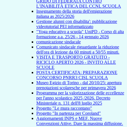
GRIDO DI FEDERATA CONTRO
L’INABILITÀ ETICA DEL CCNL SCUOLA
Insegnamento della storia dell'emigrazione
italiana as 2025/2026
Gestione alunni con disabilita': pubblicazione
videotutorial PEI informatizzato
"Yoga educativo a scuola" UniPD - Corso di alta
formazione a.a. 25/26 - 14 gennaio 2026
comunicazione sindacale
Comunicato sindacale riguardante la riduzione
dell'ora di lezione da 60 minuti a 50/55 minuti.
VISITA E TRASPORTO GRATUITO -
RICICLO APERTO 2026 - INVITO ALLE
SCUOLE
POSTA CERTIFICATA: PREPARAZIONE
CONCORSO PNRR3 CISL SCUOLA
Museo Egizio di Torino - dal 20/10/25: apertura
prenotazioni scolaresche per primavera 2026
Programma per la valorizzazione delle eccellenze
per l'anno scolastico 2025 /2026. Decreto
Ministeriale n. 131 dell'8 luglio 2025
Progetto "Le mura raccontano"
Progetto "In partenza per Coroland"
Aggiornamenti INPS e MEF. Nuove
Convenzioni Attive. Dare la massima diffusione.