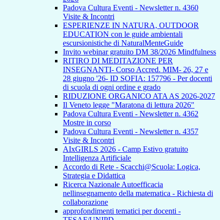
Padova Cultura Eventi - Newsletter n. 4360
Visite & Incontri
ESPERIENZE IN NATURA, OUTDOOR
EDUCATION con le guide ambientali
escursionistiche di NaturalMenteGuide
Invito webinar gratuito DM 38/2026 Mindfulness
RITIRO DI MEDITAZIONE PER
INSEGNANTI- Corso Accred. MIM- 26, 27 e
28 giugno '26- ID SOFIA: 157796 - Per docenti
di scuola di ogni ordine e grado
RIDUZIONE ORGANICO ATA AS 2026-2027
Il Veneto legge "Maratona di lettura 2026"
Padova Cultura Eventi - Newsletter n. 4362
Mostre in corso
Padova Cultura Eventi - Newsletter n. 4357
Visite & Incontri
AIxGIRLS 2026 - Camp Estivo gratuito
Intelligenza Artificiale
Accordo di Rete - Scacchi@Scuola: Logica,
Strategia e Didattica
Ricerca Nazionale Autoefficacia
nellinsegnamento della matematica - Richiesta di
collaborazione
approfondimenti tematici per docenti -
TESAF/UNIPD