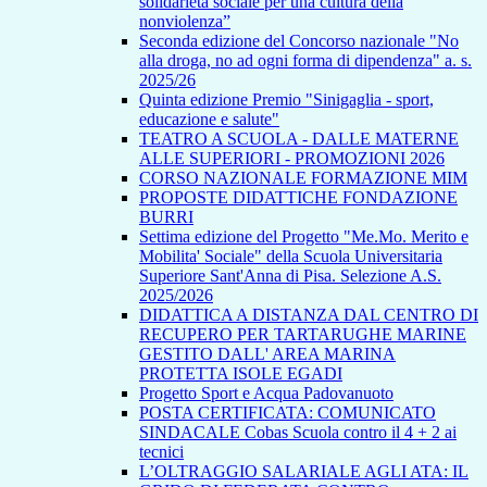
solidarietà sociale per una cultura della
nonviolenza”
Seconda edizione del Concorso nazionale "No
alla droga, no ad ogni forma di dipendenza" a. s.
2025/26
Quinta edizione Premio "Sinigaglia - sport,
educazione e salute"
TEATRO A SCUOLA - DALLE MATERNE
ALLE SUPERIORI - PROMOZIONI 2026
CORSO NAZIONALE FORMAZIONE MIM
PROPOSTE DIDATTICHE FONDAZIONE
BURRI
Settima edizione del Progetto "Me.Mo. Merito e
Mobilita' Sociale" della Scuola Universitaria
Superiore Sant'Anna di Pisa. Selezione A.S.
2025/2026
DIDATTICA A DISTANZA DAL CENTRO DI
RECUPERO PER TARTARUGHE MARINE
GESTITO DALL' AREA MARINA
PROTETTA ISOLE EGADI
Progetto Sport e Acqua Padovanuoto
POSTA CERTIFICATA: COMUNICATO
SINDACALE Cobas Scuola contro il 4 + 2 ai
tecnici
L’OLTRAGGIO SALARIALE AGLI ATA: IL