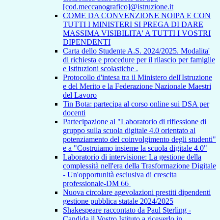
[cod.meccanografico]@istruzione.it
COME DA CONVENZIONE NOIPA E CON
TUTTI I MINISTERI SI PREGA DI DARE
MASSIMA VISIBILITA' A TUTTI I VOSTRI
DIPENDENTI
Carta dello Studente A.S. 2024/2025. Modalita'
di richiesta e procedure per il rilascio per famiglie
e Istituzioni scolastiche .
Protocollo d'intesa tra il Ministero dell'Istruzione
e del Merito e la Federazione Nazionale Maestri
del Lavoro
Tin Bota: partecipa al corso online sui DSA per
docenti
Partecipazione al "Laboratorio di riflessione di
gruppo sulla scuola digitale 4.0 orientato al
potenziamento del coinvolgimento degli studenti"
e a "Costruiamo insieme la scuola digitale 4.0"
Laboratorio di intervisione: La gestione della
complessità nell'era della Trasformazione Digitale
- Un'opportunità esclusiva di crescita
professionale-DM 66
Nuova circolare agevolazioni prestiti dipendenti
gestione pubblica statale 2024/2025
Shakespeare raccontato da Paul Sterling -
Candida il Vostro Istituto a riceverlo in