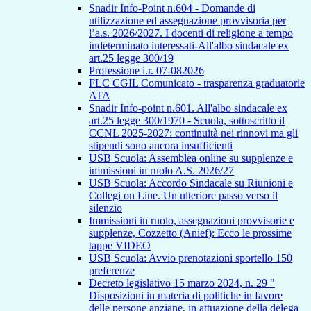
Snadir Info-Point n.604 - Domande di
utilizzazione ed assegnazione provvisoria per
l’a.s. 2026/2027. I docenti di religione a tempo
indeterminato interessati-All'albo sindacale ex
art.25 legge 300/19
Professione i.r. 07-082026
FLC CGIL Comunicato - trasparenza graduatorie
ATA
Snadir Info-point n.601. All'albo sindacale ex
art.25 legge 300/1970 - Scuola, sottoscritto il
CCNL 2025-2027: continuità nei rinnovi ma gli
stipendi sono ancora insufficienti
USB Scuola: Assemblea online su supplenze e
immissioni in ruolo A.S. 2026/27
USB Scuola: Accordo Sindacale su Riunioni e
Collegi on Line. Un ulteriore passo verso il
silenzio
Immissioni in ruolo, assegnazioni provvisorie e
supplenze, Cozzetto (Anief): Ecco le prossime
tappe VIDEO
USB Scuola: Avvio prenotazioni sportello 150
preferenze
Decreto legislativo 15 marzo 2024, n. 29 "
Disposizioni in materia di politiche in favore
delle persone anziane, in attuazione della delega