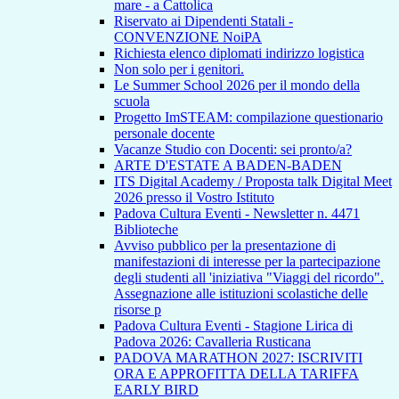
mare - a Cattolica
Riservato ai Dipendenti Statali -
CONVENZIONE NoiPA
Richiesta elenco diplomati indirizzo logistica
Non solo per i genitori.
Le Summer School 2026 per il mondo della
scuola
Progetto ImSTEAM: compilazione questionario
personale docente
Vacanze Studio con Docenti: sei pronto/a?
ARTE D'ESTATE A BADEN-BADEN
ITS Digital Academy / Proposta talk Digital Meet
2026 presso il Vostro Istituto
Padova Cultura Eventi - Newsletter n. 4471
Biblioteche
Avviso pubblico per la presentazione di
manifestazioni di interesse per la partecipazione
degli studenti all 'iniziativa "Viaggi del ricordo".
Assegnazione alle istituzioni scolastiche delle
risorse p
Padova Cultura Eventi - Stagione Lirica di
Padova 2026: Cavalleria Rusticana
PADOVA MARATHON 2027: ISCRIVITI
ORA E APPROFITTA DELLA TARIFFA
EARLY BIRD