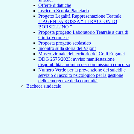
Offerte didattiche
fascicolo Scuola Planetaria
Progetto Legalità Rappresentazione Teatrale
L’AGENDA ROSSA “ TI RACCONTO
BORSELLINO ”
Proposta progetto Laboratorio Teatrale a cura di
Giulia Veronese
Proposta progetto scolastico
Incontro sulla storia del Vajont
Museo virtuale del territorio dei Colli Euganei
DDG 2575/2023: avviso manifestazione
disponibilità a nomina per commissioni concorso
Numero Verde per la prevenzione dei suicidi e
servizio di ascolto psicologico per la gestione
delle emergenze della comunità
Bacheca sindacale