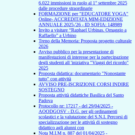
6.022 immissioni in ruolo al 1° settembre 2025
dalle procedure straordinarie
FORMAZIONE per "EDUCATORE YOGA"
Online- ACCREDITATA MIM-EDIZIONE
ANNUALE 2025-'26 - ID SOFIA: 148989
Invito a visitare “Raphael Urbinas. Omaggio a
Raffaello” a Urbino
Treno della Memoria: Proposta progetto culturale
2026
Avviso pubblico per la presentazione di
manifestazioni di interesse per la partecipazione
degli studenti all 'iniziativa "Viaggi del ricordo"
2025
Proposta didattica: documentario "Nonostante
tutto" con attività
AVVISO PRE-ISCRIZIONE CORSI INDIRE
SOSTEGNO
Proposta attività didattiche Basilica del Santo
Padova
Protocollo nr: 17217 - del 29/04/2025 -
AOODGOSV - D.G. per gli ordinamenti
scolastici e la valutazione del S.N.I. Percorsi di
specializzazione per le attività di sostegno
didattico agli alunni con
Nota M.I.M n. 887 del 01/04/2025 -