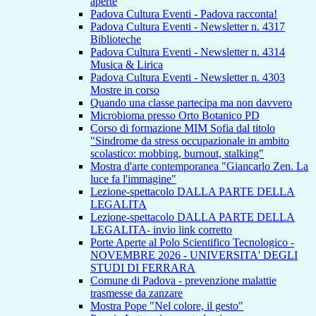
aperte
Padova Cultura Eventi - Padova racconta!
Padova Cultura Eventi - Newsletter n. 4317
Biblioteche
Padova Cultura Eventi - Newsletter n. 4314
Musica & Lirica
Padova Cultura Eventi - Newsletter n. 4303
Mostre in corso
Quando una classe partecipa ma non davvero
Microbioma presso Orto Botanico PD
Corso di formazione MIM Sofia dal titolo
"Sindrome da stress occupazionale in ambito
scolastico: mobbing, burnout, stalking"
Mostra d'arte contemporanea "Giancarlo Zen. La
luce fa l'immagine"
Lezione-spettacolo DALLA PARTE DELLA
LEGALITA
Lezione-spettacolo DALLA PARTE DELLA
LEGALITA- invio link corretto
Porte Aperte al Polo Scientifico Tecnologico -
NOVEMBRE 2026 - UNIVERSITA' DEGLI
STUDI DI FERRARA
Comune di Padova - prevenzione malattie
trasmesse da zanzare
Mostra Pope "Nel colore, il gesto"