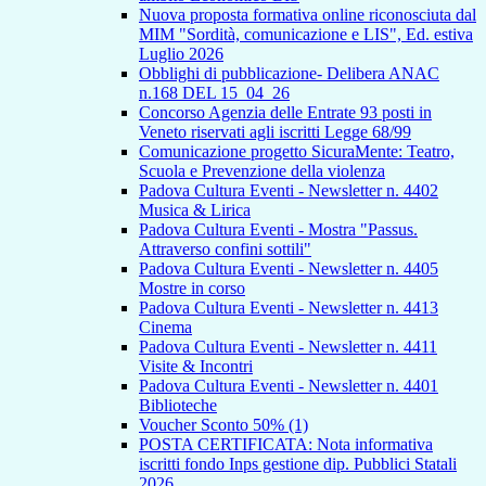
Nuova proposta formativa online riconosciuta dal
MIM "Sordità, comunicazione e LIS", Ed. estiva
Luglio 2026
Obblighi di pubblicazione- Delibera ANAC
n.168 DEL 15_04_26
Concorso Agenzia delle Entrate 93 posti in
Veneto riservati agli iscritti Legge 68/99
Comunicazione progetto SicuraMente: Teatro,
Scuola e Prevenzione della violenza
Padova Cultura Eventi - Newsletter n. 4402
Musica & Lirica
Padova Cultura Eventi - Mostra "Passus.
Attraverso confini sottili"
Padova Cultura Eventi - Newsletter n. 4405
Mostre in corso
Padova Cultura Eventi - Newsletter n. 4413
Cinema
Padova Cultura Eventi - Newsletter n. 4411
Visite & Incontri
Padova Cultura Eventi - Newsletter n. 4401
Biblioteche
Voucher Sconto 50% (1)
POSTA CERTIFICATA: Nota informativa
iscritti fondo Inps gestione dip. Pubblici Statali
2026