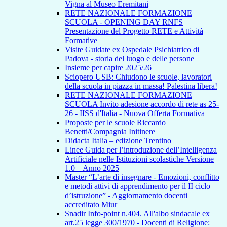
Vigna al Museo Eremitani
RETE NAZIONALE FORMAZIONE
SCUOLA - OPENING DAY RNFS
Presentazione del Progetto RETE e Attività
Formative
Visite Guidate ex Ospedale Psichiatrico di
Padova - storia del luogo e delle persone
Insieme per capire 2025/26
Sciopero USB: Chiudono le scuole, lavoratori
della scuola in piazza in massa! Palestina libera!
RETE NAZIONALE FORMAZIONE
SCUOLA Invito adesione accordo di rete as 25-
26 - IISS d'Italia - Nuova Offerta Formativa
Proposte per le scuole Riccardo
Benetti/Compagnia Initinere
Didacta Italia – edizione Trentino
Linee Guida per l’introduzione dell’Intelligenza
Artificiale nelle Istituzioni scolastiche Versione
1.0 – Anno 2025
Master “L’arte di insegnare - Emozioni, conflitto
e metodi attivi di apprendimento per il II ciclo
d’istruzione” - Aggiornamento docenti
accreditato Miur
Snadir Info-point n.404. All'albo sindacale ex
art.25 legge 300/1970 - Docenti di Religione: