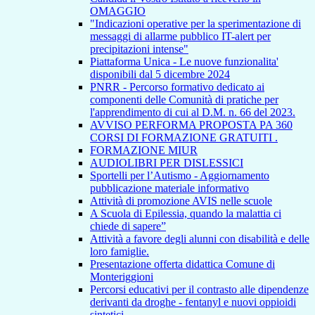
OMAGGIO
"Indicazioni operative per la sperimentazione di
messaggi di allarme pubblico IT-alert per
precipitazioni intense"
Piattaforma Unica - Le nuove funzionalita'
disponibili dal 5 dicembre 2024
PNRR - Percorso formativo dedicato ai
componenti delle Comunità di pratiche per
l'apprendimento di cui al D.M. n. 66 del 2023.
AVVISO PERFORMA PROPOSTA PA 360
CORSI DI FORMAZIONE GRATUITI .
FORMAZIONE MIUR
AUDIOLIBRI PER DISLESSICI
Sportelli per l’Autismo - Aggiornamento
pubblicazione materiale informativo
Attività di promozione AVIS nelle scuole
A Scuola di Epilessia, quando la malattia ci
chiede di sapere”
Attività a favore degli alunni con disabilità e delle
loro famiglie.
Presentazione offerta didattica Comune di
Monteriggioni
Percorsi educativi per il contrasto alle dipendenze
derivanti da droghe - fentanyl e nuovi oppioidi
sintetici