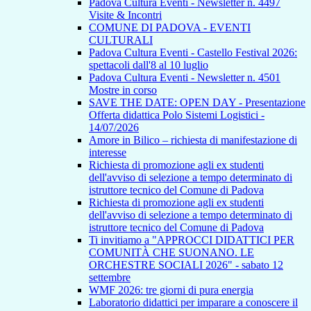
Padova Cultura Eventi - Newsletter n. 4497
Visite & Incontri
COMUNE DI PADOVA - EVENTI
CULTURALI
Padova Cultura Eventi - Castello Festival 2026:
spettacoli dall'8 al 10 luglio
Padova Cultura Eventi - Newsletter n. 4501
Mostre in corso
SAVE THE DATE: OPEN DAY - Presentazione
Offerta didattica Polo Sistemi Logistici -
14/07/2026
Amore in Bilico – richiesta di manifestazione di
interesse
Richiesta di promozione agli ex studenti
dell'avviso di selezione a tempo determinato di
istruttore tecnico del Comune di Padova
Richiesta di promozione agli ex studenti
dell'avviso di selezione a tempo determinato di
istruttore tecnico del Comune di Padova
Ti invitiamo a "APPROCCI DIDATTICI PER
COMUNITÀ CHE SUONANO. LE
ORCHESTRE SOCIALI 2026" - sabato 12
settembre
WMF 2026: tre giorni di pura energia
Laboratorio didattici per imparare a conoscere il