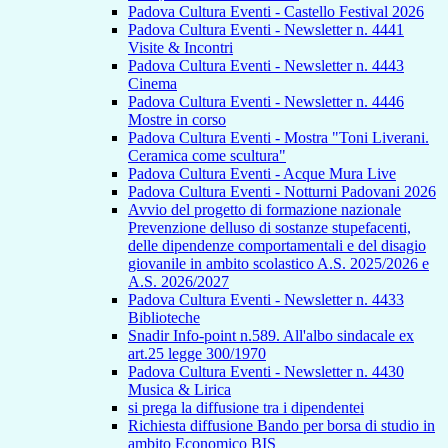
Padova Cultura Eventi - Castello Festival 2026
Padova Cultura Eventi - Newsletter n. 4441
Visite & Incontri
Padova Cultura Eventi - Newsletter n. 4443
Cinema
Padova Cultura Eventi - Newsletter n. 4446
Mostre in corso
Padova Cultura Eventi - Mostra "Toni Liverani.
Ceramica come scultura"
Padova Cultura Eventi - Acque Mura Live
Padova Cultura Eventi - Notturni Padovani 2026
Avvio del progetto di formazione nazionale
Prevenzione delluso di sostanze stupefacenti,
delle dipendenze comportamentali e del disagio
giovanile in ambito scolastico A.S. 2025/2026 e
A.S. 2026/2027
Padova Cultura Eventi - Newsletter n. 4433
Biblioteche
Snadir Info-point n.589. All'albo sindacale ex
art.25 legge 300/1970
Padova Cultura Eventi - Newsletter n. 4430
Musica & Lirica
si prega la diffusione tra i dipendentei
Richiesta diffusione Bando per borsa di studio in
ambito Economico BIS