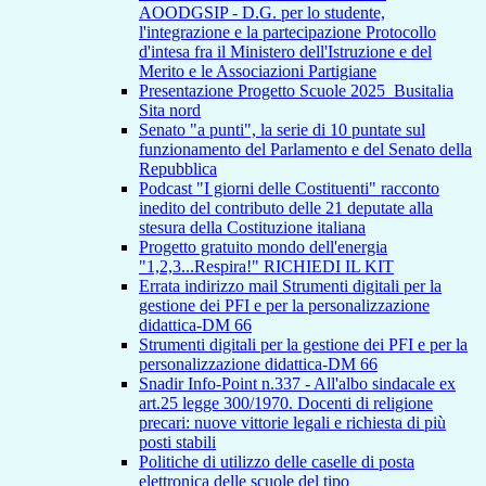
AOODGSIP - D.G. per lo studente,
l'integrazione e la partecipazione Protocollo
d'intesa fra il Ministero dell'Istruzione e del
Merito e le Associazioni Partigiane
Presentazione Progetto Scuole 2025_Busitalia
Sita nord
Senato "a punti", la serie di 10 puntate sul
funzionamento del Parlamento e del Senato della
Repubblica
Podcast "I giorni delle Costituenti" racconto
inedito del contributo delle 21 deputate alla
stesura della Costituzione italiana
Progetto gratuito mondo dell'energia
"1,2,3...Respira!" RICHIEDI IL KIT
Errata indirizzo mail Strumenti digitali per la
gestione dei PFI e per la personalizzazione
didattica-DM 66
Strumenti digitali per la gestione dei PFI e per la
personalizzazione didattica-DM 66
Snadir Info-Point n.337 - All'albo sindacale ex
art.25 legge 300/1970. Docenti di religione
precari: nuove vittorie legali e richiesta di più
posti stabili
Politiche di utilizzo delle caselle di posta
elettronica delle scuole del tipo