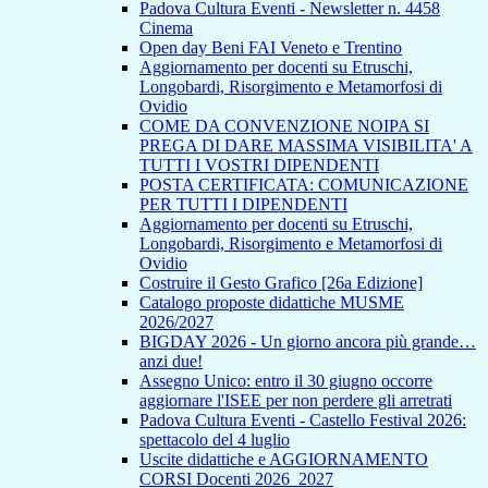
Padova Cultura Eventi - Newsletter n. 4458
Cinema
Open day Beni FAI Veneto e Trentino
Aggiornamento per docenti su Etruschi,
Longobardi, Risorgimento e Metamorfosi di
Ovidio
COME DA CONVENZIONE NOIPA SI
PREGA DI DARE MASSIMA VISIBILITA' A
TUTTI I VOSTRI DIPENDENTI
POSTA CERTIFICATA: COMUNICAZIONE
PER TUTTI I DIPENDENTI
Aggiornamento per docenti su Etruschi,
Longobardi, Risorgimento e Metamorfosi di
Ovidio
Costruire il Gesto Grafico [26a Edizione]
Catalogo proposte didattiche MUSME
2026/2027
BIGDAY 2026 - Un giorno ancora più grande…
anzi due!
Assegno Unico: entro il 30 giugno occorre
aggiornare l'ISEE per non perdere gli arretrati
Padova Cultura Eventi - Castello Festival 2026:
spettacolo del 4 luglio
Uscite didattiche e AGGIORNAMENTO
CORSI Docenti 2026_2027