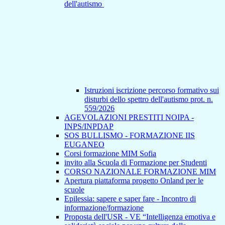
dell'autismo
Istruzioni iscrizione percorso formativo sui
disturbi dello spettro dell'autismo prot. n.
559/2026
AGEVOLAZIONI PRESTITI NOIPA -
INPS/INPDAP
SOS BULLISMO - FORMAZIONE IIS
EUGANEO
Corsi formazione MIM Sofia
invito alla Scuola di Formazione per Studenti
CORSO NAZIONALE FORMAZIONE MIM
Apertura piattaforma progetto Onland per le
scuole
Epilessia: sapere e saper fare - Incontro di
informazione/formazione
Proposta dell'USR - VE “Intelligenza emotiva e