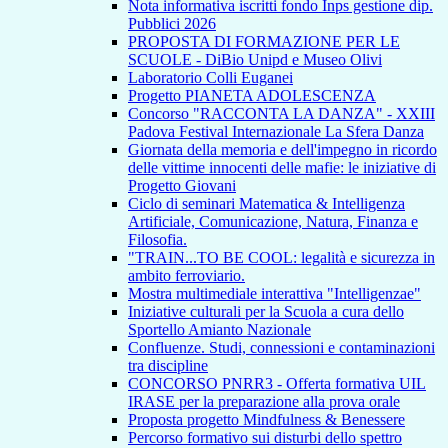
Nota informativa iscritti fondo Inps gestione dip.
Pubblici 2026
PROPOSTA DI FORMAZIONE PER LE
SCUOLE - DiBio Unipd e Museo Olivi
Laboratorio Colli Euganei
Progetto PIANETA ADOLESCENZA
Concorso "RACCONTA LA DANZA" - XXIII
Padova Festival Internazionale La Sfera Danza
Giornata della memoria e dell'impegno in ricordo
delle vittime innocenti delle mafie: le iniziative di
Progetto Giovani
Ciclo di seminari Matematica & Intelligenza
Artificiale, Comunicazione, Natura, Finanza e
Filosofia.
"TRAIN...TO BE COOL: legalità e sicurezza in
ambito ferroviario.
Mostra multimediale interattiva "Intelligenzae"
Iniziative culturali per la Scuola a cura dello
Sportello Amianto Nazionale
Confluenze. Studi, connessioni e contaminazioni
tra discipline
CONCORSO PNRR3 - Offerta formativa UIL
IRASE per la preparazione alla prova orale
Proposta progetto Mindfulness & Benessere
Percorso formativo sui disturbi dello spettro