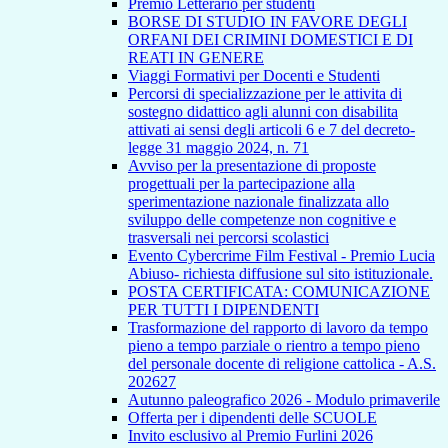
Premio Letterario per studenti
BORSE DI STUDIO IN FAVORE DEGLI
ORFANI DEI CRIMINI DOMESTICI E DI
REATI IN GENERE
Viaggi Formativi per Docenti e Studenti
Percorsi di specializzazione per le attivita di
sostegno didattico agli alunni con disabilita
attivati ai sensi degli articoli 6 e 7 del decreto-
legge 31 maggio 2024, n. 71
Avviso per la presentazione di proposte
progettuali per la partecipazione alla
sperimentazione nazionale finalizzata allo
sviluppo delle competenze non cognitive e
trasversali nei percorsi scolastici
Evento Cybercrime Film Festival - Premio Lucia
Abiuso- richiesta diffusione sul sito istituzionale.
POSTA CERTIFICATA: COMUNICAZIONE
PER TUTTI I DIPENDENTI
Trasformazione del rapporto di lavoro da tempo
pieno a tempo parziale o rientro a tempo pieno
del personale docente di religione cattolica - A.S.
202627
Autunno paleografico 2026 - Modulo primaverile
Offerta per i dipendenti delle SCUOLE
Invito esclusivo al Premio Furlini 2026