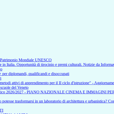
di Patrimonio Mondiale UNESCO
n Italia. Opportunità di tirocinio e premi culturali. Notizie da Inform
co
+ per diplomandi, qualificandi e disoccupati
i
 metodi attivi di apprendimento per il II ciclo d'istruzione" - Aggiorna
e scuole del Veneto
tico 2026/2027 - PIANO NAZIONALE CINEMA E IMMAGINI P
otesse trasformarsi in un laboratorio di architettura e urbanistica? Com
TI