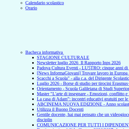
Calendario scolastico
Orario
Bacheca informativa
STAGIONE CULTURALE
Newsletter luglio 2026_Il Rapporto Inps 2026
Padova Cultura Eventi - LU5TRO: cinque anni 
[News InformaGiovani] Trovare lavoro in Europa e i
Scacchi a Scuola" - alla c.a. del Dirigente Scolasti
Luglio 2026 - Borse di studio per tirocini Erasmus
Orientamento - Scuola Galileiana di Studi Superior
Master "L'arte di insegnare - Emozioni, conflitto e
La casa di Adam”: incontri educativi gratuiti per l
ABCINEMA NUOVA EDIZIONE - Anno scolas
Utilizza il Buono Docenti
Gentile docente, hai mai pensato che un videogioco p
disciplin
COMUNICAZIONE PER TUTTI I DIPENDEN