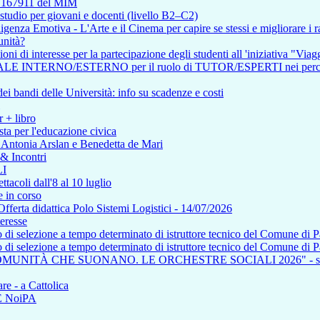
so 167911 del MIM
tudio per giovani e docenti (livello B2–C2)
enza Emotiva - L'Arte e il Cinema per capire se stessi e migliorare i ra
unità?
i di interesse per la partecipazione degli studenti all 'iniziativa "Viagg
RNO/ESTERNO per il ruolo di TUTOR/ESPERTI nei percorsi affere
i bandi delle Università: info su scadenze e costi
r + libro
ta per l'educazione civica
n Antonia Arslan e Benedetta de Mari
 & Incontri
I
tacoli dall'8 al 10 luglio
 in corso
a didattica Polo Sistemi Logistici - 14/07/2026
teresse
so di selezione a tempo determinato di istruttore tecnico del Comune di 
so di selezione a tempo determinato di istruttore tecnico del Comune di 
COMUNITÀ CHE SUONANO. LE ORCHESTRE SOCIALI 2026" - saba
re - a Cattolica
NE NoiPA