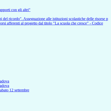
pporti con gli altri"
i del ricordo". Assegnazione alle istituzioni scolastiche delle risorse p
nti al progetto dal titolo "La scuola che cresce" - Codice
Padova
Padova
to 12 settembre