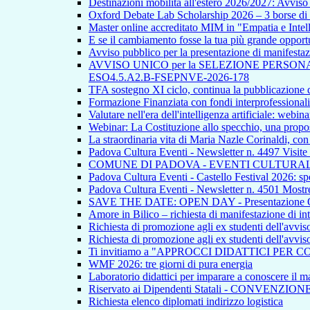
Destinazioni mobilità all'estero 2026/2027: Avvi
Oxford Debate Lab Scholarship 2026 – 3 borse di s
Master online accreditato MIM in "Empatia e Intellig
E se il cambiamento fosse la tua più grande opport
Avviso pubblico per la presentazione di manifestazion
AVVISO UNICO per la SELEZIONE PERSONALE INTE
ESO4.5.A2.B-FSEPNVE-2026-178
TFA sostegno XI ciclo, continua la pubblicazione de
Formazione Finanziata con fondi interprofessionali
Valutare nell'era dell'intelligenza artificiale: webina
Webinar: La Costituzione allo specchio, una propos
La straordinaria vita di Maria Nazle Corinaldi, co
Padova Cultura Eventi - Newsletter n. 4497 Visite
COMUNE DI PADOVA - EVENTI CULTURAL
Padova Cultura Eventi - Castello Festival 2026: spet
Padova Cultura Eventi - Newsletter n. 4501 Mostre
SAVE THE DATE: OPEN DAY - Presentazione Offert
Amore in Bilico – richiesta di manifestazione di in
Richiesta di promozione agli ex studenti dell'avvi
Richiesta di promozione agli ex studenti dell'avvi
Ti invitiamo a "APPROCCI DIDATTICI PER 
WMF 2026: tre giorni di pura energia
Laboratorio didattici per imparare a conoscere il ma
Riservato ai Dipendenti Statali - CONVENZIO
Richiesta elenco diplomati indirizzo logistica