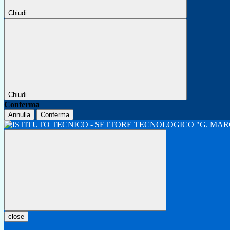
Chiudi
Chiudi
Conferma
Annulla
Conferma
close