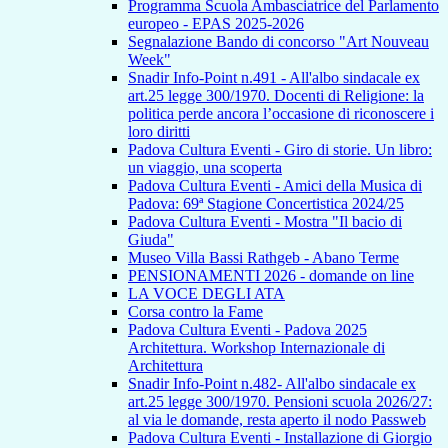
Programma Scuola Ambasciatrice del Parlamento
europeo - EPAS 2025-2026
Segnalazione Bando di concorso "Art Nouveau
Week"
Snadir Info-Point n.491 - All'albo sindacale ex
art.25 legge 300/1970. Docenti di Religione: la
politica perde ancora l’occasione di riconoscere i
loro diritti
Padova Cultura Eventi - Giro di storie. Un libro:
un viaggio, una scoperta
Padova Cultura Eventi - Amici della Musica di
Padova: 69ª Stagione Concertistica 2024/25
Padova Cultura Eventi - Mostra "Il bacio di
Giuda"
Museo Villa Bassi Rathgeb - Abano Terme
PENSIONAMENTI 2026 - domande on line
LA VOCE DEGLI ATA
Corsa contro la Fame
Padova Cultura Eventi - Padova 2025
Architettura. Workshop Internazionale di
Architettura
Snadir Info-Point n.482- All'albo sindacale ex
art.25 legge 300/1970. Pensioni scuola 2026/27:
al via le domande, resta aperto il nodo Passweb
Padova Cultura Eventi - Installazione di Giorgio