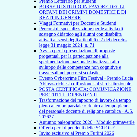
Premio Letterario per studenti
BORSE DI STUDIO IN FAVORE DEGLI
ORFANI DEI CRIMINI DOMESTICI E DI
REATI IN GENERE
Viaggi Formativi per Docenti e Studenti
Percorsi di specializzazione per le attivita di
sostegno didattico agli alunni con disabilita
attivati ai sensi degli articoli 6 e 7 del decreto-
legge 31 maggio 2024, n. 71
Avviso per la presentazione di proposte
progettuali per la partecipazione alla
sperimentazione nazionale finalizzata allo
sviluppo delle competenze non cognitive e
trasversali nei percorsi scolastici
Evento Cybercrime Film Festival - Premio Lucia
Abiuso- richiesta diffusione sul sito istituzionale.
POSTA CERTIFICATA: COMUNICAZIONE
PER TUTTI I DIPENDENTI
Trasformazione del rapporto di lavoro da tempo
pieno a tempo parziale o rientro a tempo pieno
del personale docente di religione cattolica - A.S.
202627
Autunno paleografico 2026 - Modulo primaverile
Offerta per i dipendenti delle SCUOLE
Invito esclusivo al Premio Furlini 2026