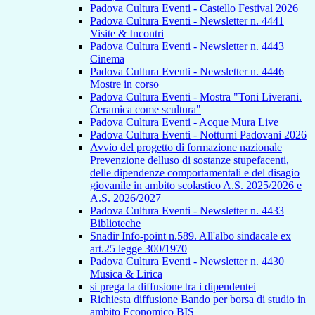
Padova Cultura Eventi - Castello Festival 2026
Padova Cultura Eventi - Newsletter n. 4441
Visite & Incontri
Padova Cultura Eventi - Newsletter n. 4443
Cinema
Padova Cultura Eventi - Newsletter n. 4446
Mostre in corso
Padova Cultura Eventi - Mostra "Toni Liverani.
Ceramica come scultura"
Padova Cultura Eventi - Acque Mura Live
Padova Cultura Eventi - Notturni Padovani 2026
Avvio del progetto di formazione nazionale
Prevenzione delluso di sostanze stupefacenti,
delle dipendenze comportamentali e del disagio
giovanile in ambito scolastico A.S. 2025/2026 e
A.S. 2026/2027
Padova Cultura Eventi - Newsletter n. 4433
Biblioteche
Snadir Info-point n.589. All'albo sindacale ex
art.25 legge 300/1970
Padova Cultura Eventi - Newsletter n. 4430
Musica & Lirica
si prega la diffusione tra i dipendentei
Richiesta diffusione Bando per borsa di studio in
ambito Economico BIS