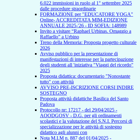
6.022 immissioni in ruolo al 1° settembre 2025
dalle procedure straordinarie
FORMAZIONE per "EDUCATORE YOGA"
Online- ACCREDITATA MIM-EDIZIONE
ANNUALE 2025-'26 - ID SOFIA: 148989
Invito a visitare “Raphael Urbinas. Omaggio a
Raffaello” a Urbino
Treno della Memoria: Proposta progetto culturale
2026
Avviso pubblico per la presentazione di
manifestazioni di interesse per la partecipazione
degli studenti all 'iniziativa "Viaggi del ricordo"
2025
Proposta didattica: documentario "Nonostante
tutto" con attività
AVVISO PRE-ISCRIZIONE CORSI INDIRE
SOSTEGNO
Proposta attività didattiche Basilica del Santo
Padova
Protocollo nr: 17217 - del 29/04/2025 -
AOODGOSV - D.G. per gli ordinamenti
scolastici e la valutazione del S.N.I. Percorsi di
specializzazione per le attività di sostegno
didattico agli alunni con
Nota M.I.M n. 887 del 01/04/2025 -