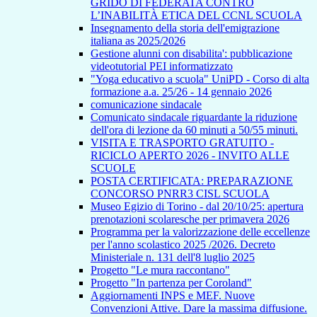
GRIDO DI FEDERATA CONTRO
L’INABILITÀ ETICA DEL CCNL SCUOLA
Insegnamento della storia dell'emigrazione
italiana as 2025/2026
Gestione alunni con disabilita': pubblicazione
videotutorial PEI informatizzato
"Yoga educativo a scuola" UniPD - Corso di alta
formazione a.a. 25/26 - 14 gennaio 2026
comunicazione sindacale
Comunicato sindacale riguardante la riduzione
dell'ora di lezione da 60 minuti a 50/55 minuti.
VISITA E TRASPORTO GRATUITO -
RICICLO APERTO 2026 - INVITO ALLE
SCUOLE
POSTA CERTIFICATA: PREPARAZIONE
CONCORSO PNRR3 CISL SCUOLA
Museo Egizio di Torino - dal 20/10/25: apertura
prenotazioni scolaresche per primavera 2026
Programma per la valorizzazione delle eccellenze
per l'anno scolastico 2025 /2026. Decreto
Ministeriale n. 131 dell'8 luglio 2025
Progetto "Le mura raccontano"
Progetto "In partenza per Coroland"
Aggiornamenti INPS e MEF. Nuove
Convenzioni Attive. Dare la massima diffusione.