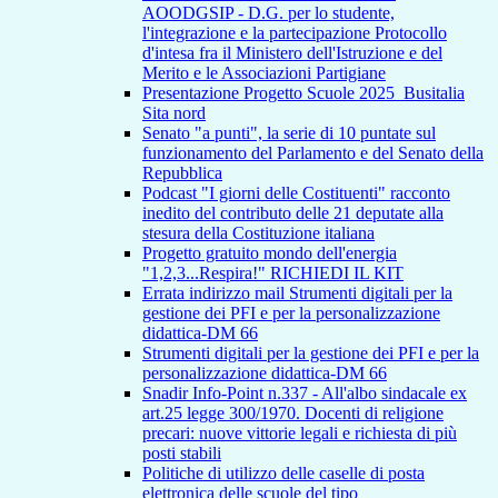
AOODGSIP - D.G. per lo studente,
l'integrazione e la partecipazione Protocollo
d'intesa fra il Ministero dell'Istruzione e del
Merito e le Associazioni Partigiane
Presentazione Progetto Scuole 2025_Busitalia
Sita nord
Senato "a punti", la serie di 10 puntate sul
funzionamento del Parlamento e del Senato della
Repubblica
Podcast "I giorni delle Costituenti" racconto
inedito del contributo delle 21 deputate alla
stesura della Costituzione italiana
Progetto gratuito mondo dell'energia
"1,2,3...Respira!" RICHIEDI IL KIT
Errata indirizzo mail Strumenti digitali per la
gestione dei PFI e per la personalizzazione
didattica-DM 66
Strumenti digitali per la gestione dei PFI e per la
personalizzazione didattica-DM 66
Snadir Info-Point n.337 - All'albo sindacale ex
art.25 legge 300/1970. Docenti di religione
precari: nuove vittorie legali e richiesta di più
posti stabili
Politiche di utilizzo delle caselle di posta
elettronica delle scuole del tipo