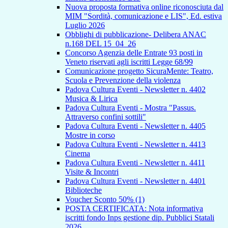
Nuova proposta formativa online riconosciuta dal
MIM "Sordità, comunicazione e LIS", Ed. estiva
Luglio 2026
Obblighi di pubblicazione- Delibera ANAC
n.168 DEL 15_04_26
Concorso Agenzia delle Entrate 93 posti in
Veneto riservati agli iscritti Legge 68/99
Comunicazione progetto SicuraMente: Teatro,
Scuola e Prevenzione della violenza
Padova Cultura Eventi - Newsletter n. 4402
Musica & Lirica
Padova Cultura Eventi - Mostra "Passus.
Attraverso confini sottili"
Padova Cultura Eventi - Newsletter n. 4405
Mostre in corso
Padova Cultura Eventi - Newsletter n. 4413
Cinema
Padova Cultura Eventi - Newsletter n. 4411
Visite & Incontri
Padova Cultura Eventi - Newsletter n. 4401
Biblioteche
Voucher Sconto 50% (1)
POSTA CERTIFICATA: Nota informativa
iscritti fondo Inps gestione dip. Pubblici Statali
2026