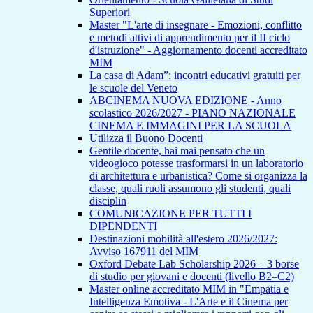
Superiori
Master "L'arte di insegnare - Emozioni, conflitto
e metodi attivi di apprendimento per il II ciclo
d'istruzione" - Aggiornamento docenti accreditato
MIM
La casa di Adam”: incontri educativi gratuiti per
le scuole del Veneto
ABCINEMA NUOVA EDIZIONE - Anno
scolastico 2026/2027 - PIANO NAZIONALE
CINEMA E IMMAGINI PER LA SCUOLA
Utilizza il Buono Docenti
Gentile docente, hai mai pensato che un
videogioco potesse trasformarsi in un laboratorio
di architettura e urbanistica? Come si organizza la
classe, quali ruoli assumono gli studenti, quali
disciplin
COMUNICAZIONE PER TUTTI I
DIPENDENTI
Destinazioni mobilità all'estero 2026/2027:
Avviso 167911 del MIM
Oxford Debate Lab Scholarship 2026 – 3 borse
di studio per giovani e docenti (livello B2–C2)
Master online accreditato MIM in "Empatia e
Intelligenza Emotiva - L'Arte e il Cinema per