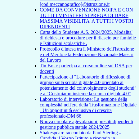
[cod.meccanografico]@istruzione.it
COME DA CONVENZIONE NOIPA E CON
TUTTI I MINISTERI SI PREGA DI DARE
MASSIMA VISIBILITA' A TUTTI I VOSTRI
DIPENDENTI
Carta dello Studente A.S. 2024/2025. Modalita'
di richiesta e procedure per il rilascio per famiglie
e Istituzioni scolastiche .
Protocollo d'intesa tra il Ministero dell'Istruzione
e del Merito e la Federazione Nazionale Maestri
del Lavoro
Tin Bota: partecipa al corso online sui DSA per
docenti
Partecipazione al "Laboratorio di riflessione di
gruppo sulla scuola digitale 4.0 orientato al
potenziamento del coinvolgimento degli studenti"
e a "Costruiamo insieme la scuola digitale 4.0"
Laboratorio di intervisione: La gestione della
complessità nell'era della Trasformazione Digitale
- Un'opportunità esclusiva di crescita
professionale-DM 66
Nuova circolare agevolazioni prestiti dipendenti
gestione pubblica statale 2024/2025
Shakespeare raccontato da Paul Sterling -
Candida il Vostro Istituto a riceverlo in