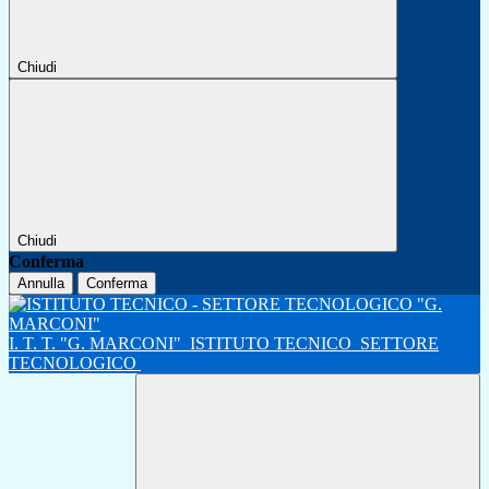
Chiudi
Chiudi
Conferma
Annulla
Conferma
I. T. T. "G. MARCONI"
ISTITUTO TECNICO
SETTORE
TECNOLOGICO