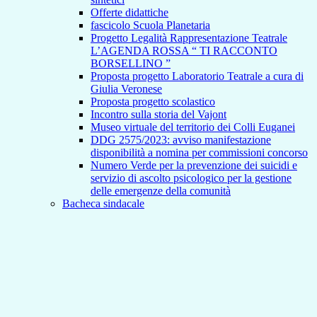
Offerte didattiche
fascicolo Scuola Planetaria
Progetto Legalità Rappresentazione Teatrale
L’AGENDA ROSSA “ TI RACCONTO
BORSELLINO ”
Proposta progetto Laboratorio Teatrale a cura di
Giulia Veronese
Proposta progetto scolastico
Incontro sulla storia del Vajont
Museo virtuale del territorio dei Colli Euganei
DDG 2575/2023: avviso manifestazione
disponibilità a nomina per commissioni concorso
Numero Verde per la prevenzione dei suicidi e
servizio di ascolto psicologico per la gestione
delle emergenze della comunità
Bacheca sindacale