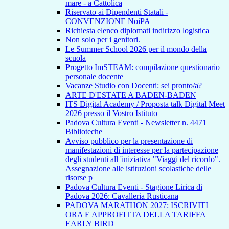
mare - a Cattolica
Riservato ai Dipendenti Statali -
CONVENZIONE NoiPA
Richiesta elenco diplomati indirizzo logistica
Non solo per i genitori.
Le Summer School 2026 per il mondo della
scuola
Progetto ImSTEAM: compilazione questionario
personale docente
Vacanze Studio con Docenti: sei pronto/a?
ARTE D'ESTATE A BADEN-BADEN
ITS Digital Academy / Proposta talk Digital Meet
2026 presso il Vostro Istituto
Padova Cultura Eventi - Newsletter n. 4471
Biblioteche
Avviso pubblico per la presentazione di
manifestazioni di interesse per la partecipazione
degli studenti all 'iniziativa "Viaggi del ricordo".
Assegnazione alle istituzioni scolastiche delle
risorse p
Padova Cultura Eventi - Stagione Lirica di
Padova 2026: Cavalleria Rusticana
PADOVA MARATHON 2027: ISCRIVITI
ORA E APPROFITTA DELLA TARIFFA
EARLY BIRD