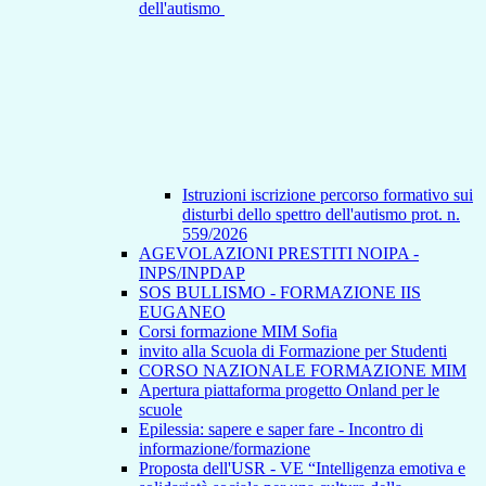
dell'autismo
Istruzioni iscrizione percorso formativo sui
disturbi dello spettro dell'autismo prot. n.
559/2026
AGEVOLAZIONI PRESTITI NOIPA -
INPS/INPDAP
SOS BULLISMO - FORMAZIONE IIS
EUGANEO
Corsi formazione MIM Sofia
invito alla Scuola di Formazione per Studenti
CORSO NAZIONALE FORMAZIONE MIM
Apertura piattaforma progetto Onland per le
scuole
Epilessia: sapere e saper fare - Incontro di
informazione/formazione
Proposta dell'USR - VE “Intelligenza emotiva e