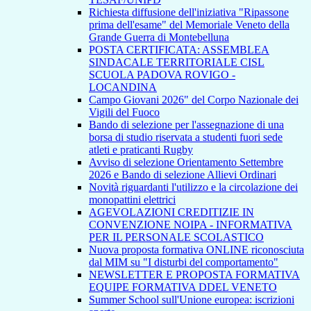
Richiesta diffusione dell'iniziativa "Ripassone
prima dell'esame" del Memoriale Veneto della
Grande Guerra di Montebelluna
POSTA CERTIFICATA: ASSEMBLEA
SINDACALE TERRITORIALE CISL
SCUOLA PADOVA ROVIGO -
LOCANDINA
Campo Giovani 2026" del Corpo Nazionale dei
Vigili del Fuoco
Bando di selezione per l'assegnazione di una
borsa di studio riservata a studenti fuori sede
atleti e praticanti Rugby
Avviso di selezione Orientamento Settembre
2026 e Bando di selezione Allievi Ordinari
Novità riguardanti l'utilizzo e la circolazione dei
monopattini elettrici
AGEVOLAZIONI CREDITIZIE IN
CONVENZIONE NOIPA - INFORMATIVA
PER IL PERSONALE SCOLASTICO
Nuova proposta formativa ONLINE riconosciuta
dal MIM su "I disturbi del comportamento"
NEWSLETTER E PROPOSTA FORMATIVA
EQUIPE FORMATIVA DDEL VENETO
Summer School sull'Unione europea: iscrizioni