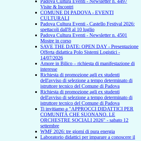
Padova Cultura Eventi - Newsletter n. 4497
Visite & Incontri
COMUNE DI PADOVA - EVENTI
CULTURALI
Padova Cultura Eventi - Castello Festival 2026:
spettacoli dall'8 al 10 luglio
Padova Cultura Eventi - Newsletter n. 4501
Mostre in corso
SAVE THE DATE: OPEN DAY - Presentazione
Offerta didattica Polo Sistemi Logistici -
14/07/2026
Amore in Bilico – richiesta di manifestazione di
interesse
Richiesta di promozione agli ex studenti
dell'avviso di selezione a tempo determinato di
istruttore tecnico del Comune di Padova
Richiesta di promozione agli ex studenti
dell'avviso di selezione a tempo determinato di
istruttore tecnico del Comune di Padova
Ti invitiamo a "APPROCCI DIDATTICI PER
COMUNITÀ CHE SUONANO. LE
ORCHESTRE SOCIALI 2026" - sabato 12
settembre
WMF 2026: tre giorni di pura energia
Laboratorio didattici per imparare a conoscere il