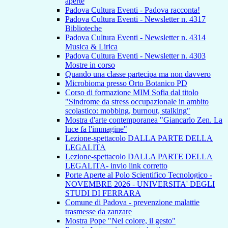
aperte
Padova Cultura Eventi - Padova racconta!
Padova Cultura Eventi - Newsletter n. 4317
Biblioteche
Padova Cultura Eventi - Newsletter n. 4314
Musica & Lirica
Padova Cultura Eventi - Newsletter n. 4303
Mostre in corso
Quando una classe partecipa ma non davvero
Microbioma presso Orto Botanico PD
Corso di formazione MIM Sofia dal titolo
"Sindrome da stress occupazionale in ambito
scolastico: mobbing, burnout, stalking"
Mostra d'arte contemporanea "Giancarlo Zen. La
luce fa l'immagine"
Lezione-spettacolo DALLA PARTE DELLA
LEGALITA
Lezione-spettacolo DALLA PARTE DELLA
LEGALITA- invio link corretto
Porte Aperte al Polo Scientifico Tecnologico -
NOVEMBRE 2026 - UNIVERSITA' DEGLI
STUDI DI FERRARA
Comune di Padova - prevenzione malattie
trasmesse da zanzare
Mostra Pope "Nel colore, il gesto"