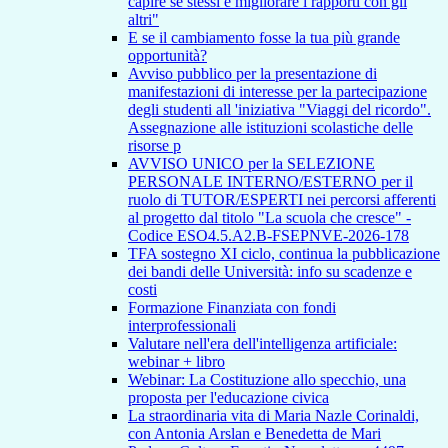
capire se stessi e migliorare i rapporti con gli
altri"
E se il cambiamento fosse la tua più grande
opportunità?
Avviso pubblico per la presentazione di
manifestazioni di interesse per la partecipazione
degli studenti all 'iniziativa "Viaggi del ricordo".
Assegnazione alle istituzioni scolastiche delle
risorse p
AVVISO UNICO per la SELEZIONE
PERSONALE INTERNO/ESTERNO per il
ruolo di TUTOR/ESPERTI nei percorsi afferenti
al progetto dal titolo "La scuola che cresce" -
Codice ESO4.5.A2.B-FSEPNVE-2026-178
TFA sostegno XI ciclo, continua la pubblicazione
dei bandi delle Università: info su scadenze e
costi
Formazione Finanziata con fondi
interprofessionali
Valutare nell'era dell'intelligenza artificiale:
webinar + libro
Webinar: La Costituzione allo specchio, una
proposta per l'educazione civica
La straordinaria vita di Maria Nazle Corinaldi,
con Antonia Arslan e Benedetta de Mari