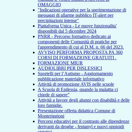
OMAGGIO
"Indicazioni operative per la sperimentazione di
messaggi di allarme pubblico IT-alert per
precipitazioni intense"
Piattaforma Unica - Le nuove funzionalita'
disponibili dal 5 dicembre 2024
PNRR - Percorso formativo dedicato ai
componenti delle Comunità di pratiche per
l'apprendimento di cui al D.M. n. 66 del 2023.
AVVISO PERFORMA PROPOSTA PA 360
CORSI DI FORMAZIONE GRATUITI .
FORMAZIONE MIUR
AUDIOLIBRI PER DISLESSICI
Sportelli per l’Autismo - Aggiornamento
pubblicazione materiale informativo
Attività di promozione AVIS nelle scuole
A Scuola di Epilessia, quando la malattia ci
chiede di sapere”
Attività a favore degli alunni con disabilità e delle
loro famiglie.
Presentazione offerta didattica Comune di
Monteriggioni
Percorsi educativi per il contrasto alle dipendenze
derivanti da droghe - fentanyl e nuovi oppioidi
sintetici