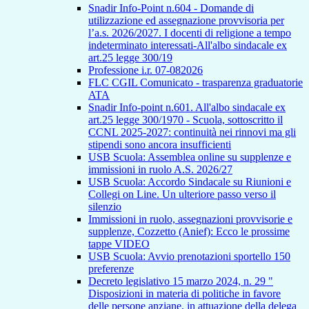
Snadir Info-Point n.604 - Domande di
utilizzazione ed assegnazione provvisoria per
l’a.s. 2026/2027. I docenti di religione a tempo
indeterminato interessati-All'albo sindacale ex
art.25 legge 300/19
Professione i.r. 07-082026
FLC CGIL Comunicato - trasparenza graduatorie
ATA
Snadir Info-point n.601. All'albo sindacale ex
art.25 legge 300/1970 - Scuola, sottoscritto il
CCNL 2025-2027: continuità nei rinnovi ma gli
stipendi sono ancora insufficienti
USB Scuola: Assemblea online su supplenze e
immissioni in ruolo A.S. 2026/27
USB Scuola: Accordo Sindacale su Riunioni e
Collegi on Line. Un ulteriore passo verso il
silenzio
Immissioni in ruolo, assegnazioni provvisorie e
supplenze, Cozzetto (Anief): Ecco le prossime
tappe VIDEO
USB Scuola: Avvio prenotazioni sportello 150
preferenze
Decreto legislativo 15 marzo 2024, n. 29 "
Disposizioni in materia di politiche in favore
delle persone anziane, in attuazione della delega