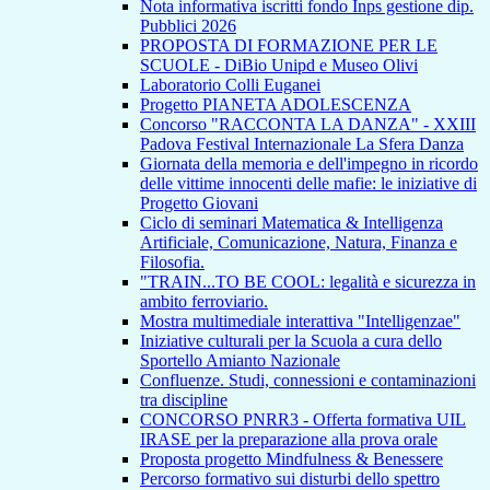
Nota informativa iscritti fondo Inps gestione dip.
Pubblici 2026
PROPOSTA DI FORMAZIONE PER LE
SCUOLE - DiBio Unipd e Museo Olivi
Laboratorio Colli Euganei
Progetto PIANETA ADOLESCENZA
Concorso "RACCONTA LA DANZA" - XXIII
Padova Festival Internazionale La Sfera Danza
Giornata della memoria e dell'impegno in ricordo
delle vittime innocenti delle mafie: le iniziative di
Progetto Giovani
Ciclo di seminari Matematica & Intelligenza
Artificiale, Comunicazione, Natura, Finanza e
Filosofia.
"TRAIN...TO BE COOL: legalità e sicurezza in
ambito ferroviario.
Mostra multimediale interattiva "Intelligenzae"
Iniziative culturali per la Scuola a cura dello
Sportello Amianto Nazionale
Confluenze. Studi, connessioni e contaminazioni
tra discipline
CONCORSO PNRR3 - Offerta formativa UIL
IRASE per la preparazione alla prova orale
Proposta progetto Mindfulness & Benessere
Percorso formativo sui disturbi dello spettro