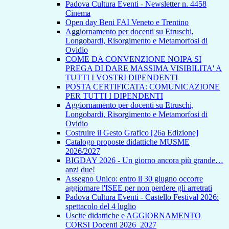
Padova Cultura Eventi - Newsletter n. 4458
Cinema
Open day Beni FAI Veneto e Trentino
Aggiornamento per docenti su Etruschi,
Longobardi, Risorgimento e Metamorfosi di
Ovidio
COME DA CONVENZIONE NOIPA SI
PREGA DI DARE MASSIMA VISIBILITA' A
TUTTI I VOSTRI DIPENDENTI
POSTA CERTIFICATA: COMUNICAZIONE
PER TUTTI I DIPENDENTI
Aggiornamento per docenti su Etruschi,
Longobardi, Risorgimento e Metamorfosi di
Ovidio
Costruire il Gesto Grafico [26a Edizione]
Catalogo proposte didattiche MUSME
2026/2027
BIGDAY 2026 - Un giorno ancora più grande…
anzi due!
Assegno Unico: entro il 30 giugno occorre
aggiornare l'ISEE per non perdere gli arretrati
Padova Cultura Eventi - Castello Festival 2026:
spettacolo del 4 luglio
Uscite didattiche e AGGIORNAMENTO
CORSI Docenti 2026_2027