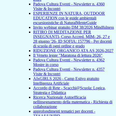
Padova Cultura Eventi - Newsletter n. 4360
Visite & Incontri
ESPERIENZE IN NATURA, OUTDOOR
EDUCATION con le guide ambientali
escursionistiche di NaturalMenteGuide
Invito webinar gratuito DM 38/2026 Mindfulness
RITIRO DI MEDITAZIONE PER
INSEGNANTI- Corso Accred. MIM- 26, 27 e
28 giugno '26- ID SOFIA: 157796 - Per docenti
di scuola di ogni ordine e grado
RIDUZIONE ORGANICO ATA AS 2026-2027
Il Veneto legge "Maratona di lettura 2026"
Padova Cultura Eventi - Newsletter n. 4362
Mostre in corso
Padova Cultura Eventi - Newsletter n. 4357
Visite & Incontri
AIxGIRLS 2026 - Camp Estivo gratuito
Intelligenza Artificiale
Accordo di Rete - Scacchi@Scuola: Logica,
Strategia e Didattica
Ricerca Nazionale Autoefficacia
nellinsegnamento della matematica - Richiesta di
collaborazione
approfondimenti tematici per docenti -
TESAF/UNIPD