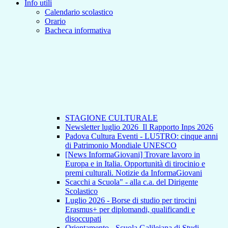
Info utili
Calendario scolastico
Orario
Bacheca informativa
STAGIONE CULTURALE
Newsletter luglio 2026_Il Rapporto Inps 2026
Padova Cultura Eventi - LU5TRO: cinque anni
di Patrimonio Mondiale UNESCO
[News InformaGiovani] Trovare lavoro in
Europa e in Italia. Opportunità di tirocinio e
premi culturali. Notizie da InformaGiovani
Scacchi a Scuola" - alla c.a. del Dirigente
Scolastico
Luglio 2026 - Borse di studio per tirocini
Erasmus+ per diplomandi, qualificandi e
disoccupati
Orientamento - Scuola Galileiana di Studi