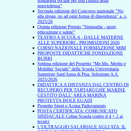
solidarietà sociale per una cultura della
nonviolenza”
Seconda edizione del Concorso nazionale "No
alla droga, no ad ogni forma di dipendenza" a. s.
2025/26
Quinta edizione Premio "Sinigaglia - sport,
educazione e salute"
TEATRO A SCUOLA - DALLE MATERNE
ALLE SUPERIORI - PROMOZIONI 2026
CORSO NAZIONALE FORMAZIONE MIM
PROPOSTE DIDATTICHE FONDAZIONE
BURRI
Settima edizione del Progetto "Me.Mo. Merito e
Mobilita' Sociale" della Scuola Universitaria
Superiore Sant'Anna di Pisa. Selezione A.S.
2025/2026
DIDATTICA A DISTANZA DAL CENTRO DI
RECUPERO PER TARTARUGHE MARINE
GESTITO DALL' AREA MARINA
PROTETTA ISOLE EGADI
Progetto Sport e Acqua Padovanuoto
POSTA CERTIFICATA: COMUNICATO
SINDACALE Cobas Scuola contro il 4 + 2 ai
tecnici
L’OLTRAGGIO SALARIALE AGLI ATA: IL