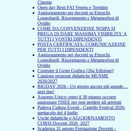
Cinema
Open day Beni FAI Veneto e Trentino
Aggiornamento per docenti su Etruschi,
Longobardi, Risorgimento e Metamorfosi di
Ovidio
COME DA CONVENZIONE NOIPA SI
PREGA DI DARE MASSIMA VISIBILITA' A
TUTTI I VOSTRI DIPENDENTI
POSTA CERTIFICATA: COMUNICAZIONE
PER TUTTI I DIPENDENTI
Aggiornamento per docenti su Etruschi,
Longobardi, Risorgimento e Metamorfosi di
Ovidio
Costruire il Gesto Grafico [26a Edizione]
Catalogo proposte didattiche MUSME
2026/2027
BIGDAY 2026 - Un giorno ancora più grande…
anzi due!
Assegno Unico: entro il 30 giugno occorre
aggiornare l'ISEE per non perdere gli arretrati
Padova Cultura Eventi - Castello Festival 2026:
spettacolo del 4 luglio
Uscite didattiche e AGGIORNAMENTO
CORSI Docenti 2026_2027
Scadenza 31 agosto Formazione Docenti –