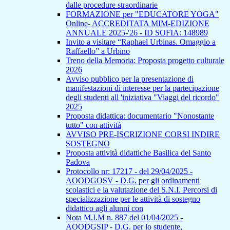
dalle procedure straordinarie
FORMAZIONE per "EDUCATORE YOGA"
Online- ACCREDITATA MIM-EDIZIONE
ANNUALE 2025-'26 - ID SOFIA: 148989
Invito a visitare “Raphael Urbinas. Omaggio a
Raffaello” a Urbino
Treno della Memoria: Proposta progetto culturale
2026
Avviso pubblico per la presentazione di
manifestazioni di interesse per la partecipazione
degli studenti all 'iniziativa "Viaggi del ricordo"
2025
Proposta didattica: documentario "Nonostante
tutto" con attività
AVVISO PRE-ISCRIZIONE CORSI INDIRE
SOSTEGNO
Proposta attività didattiche Basilica del Santo
Padova
Protocollo nr: 17217 - del 29/04/2025 -
AOODGOSV - D.G. per gli ordinamenti
scolastici e la valutazione del S.N.I. Percorsi di
specializzazione per le attività di sostegno
didattico agli alunni con
Nota M.I.M n. 887 del 01/04/2025 -
AOODGSIP - D.G. per lo studente,