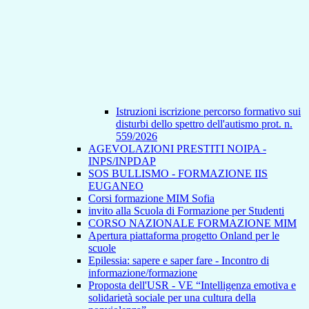
Istruzioni iscrizione percorso formativo sui
disturbi dello spettro dell'autismo prot. n.
559/2026
AGEVOLAZIONI PRESTITI NOIPA -
INPS/INPDAP
SOS BULLISMO - FORMAZIONE IIS
EUGANEO
Corsi formazione MIM Sofia
invito alla Scuola di Formazione per Studenti
CORSO NAZIONALE FORMAZIONE MIM
Apertura piattaforma progetto Onland per le
scuole
Epilessia: sapere e saper fare - Incontro di
informazione/formazione
Proposta dell'USR - VE “Intelligenza emotiva e
solidarietà sociale per una cultura della