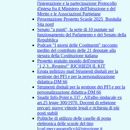
l'integrazione e la partecipazione Protocollo
d'intesa fra il Ministero dell'Istruzione e del
Merito e le Associazioni Partigiane
Presentazione Progetto Scuole 2025_Busitalia
Sita nord
Senato "a punti", la serie di 10 puntate sul
funzionamento del Parlamento e del Senato della
Repubblica
Podcast "I giorni delle Costituenti" racconto
inedito del contributo delle 21 deputate alla
stesura della Costituzione italiana
Progetto gratuito mondo dell'energia
"1,2,3...Respira!" RICHIEDI IL KIT
Errata indirizzo mail Strumenti digitali per la
gestione dei PFI e per la personalizzazione
didattica-DM 66
Strumenti digitali per la gestione dei PFI e per la
personalizzazione didattica-DM 66
Snadir Info-Point n.337 - All'albo sindacale ex
art.25 legge 300/1970. Docenti di religione
precari: nuove vittorie legali e richiesta di più
posti stabili
Politiche di utilizzo delle caselle di posta
elettronica delle scuole del tipo
[cod.meccanografico]@istruzione.it