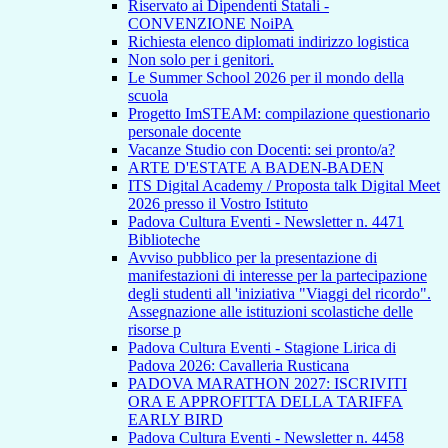
Riservato ai Dipendenti Statali -
CONVENZIONE NoiPA
Richiesta elenco diplomati indirizzo logistica
Non solo per i genitori.
Le Summer School 2026 per il mondo della
scuola
Progetto ImSTEAM: compilazione questionario
personale docente
Vacanze Studio con Docenti: sei pronto/a?
ARTE D'ESTATE A BADEN-BADEN
ITS Digital Academy / Proposta talk Digital Meet
2026 presso il Vostro Istituto
Padova Cultura Eventi - Newsletter n. 4471
Biblioteche
Avviso pubblico per la presentazione di
manifestazioni di interesse per la partecipazione
degli studenti all 'iniziativa "Viaggi del ricordo".
Assegnazione alle istituzioni scolastiche delle
risorse p
Padova Cultura Eventi - Stagione Lirica di
Padova 2026: Cavalleria Rusticana
PADOVA MARATHON 2027: ISCRIVITI
ORA E APPROFITTA DELLA TARIFFA
EARLY BIRD
Padova Cultura Eventi - Newsletter n. 4458