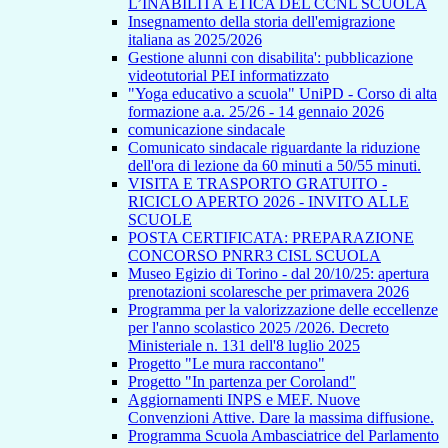
L’INABILITÀ ETICA DEL CCNL SCUOLA
Insegnamento della storia dell'emigrazione
italiana as 2025/2026
Gestione alunni con disabilita': pubblicazione
videotutorial PEI informatizzato
"Yoga educativo a scuola" UniPD - Corso di alta
formazione a.a. 25/26 - 14 gennaio 2026
comunicazione sindacale
Comunicato sindacale riguardante la riduzione
dell'ora di lezione da 60 minuti a 50/55 minuti.
VISITA E TRASPORTO GRATUITO -
RICICLO APERTO 2026 - INVITO ALLE
SCUOLE
POSTA CERTIFICATA: PREPARAZIONE
CONCORSO PNRR3 CISL SCUOLA
Museo Egizio di Torino - dal 20/10/25: apertura
prenotazioni scolaresche per primavera 2026
Programma per la valorizzazione delle eccellenze
per l'anno scolastico 2025 /2026. Decreto
Ministeriale n. 131 dell'8 luglio 2025
Progetto "Le mura raccontano"
Progetto "In partenza per Coroland"
Aggiornamenti INPS e MEF. Nuove
Convenzioni Attive. Dare la massima diffusione.
Programma Scuola Ambasciatrice del Parlamento