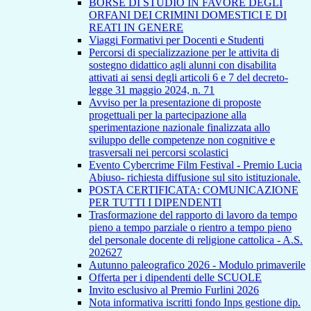
BORSE DI STUDIO IN FAVORE DEGLI
ORFANI DEI CRIMINI DOMESTICI E DI
REATI IN GENERE
Viaggi Formativi per Docenti e Studenti
Percorsi di specializzazione per le attivita di
sostegno didattico agli alunni con disabilita
attivati ai sensi degli articoli 6 e 7 del decreto-
legge 31 maggio 2024, n. 71
Avviso per la presentazione di proposte
progettuali per la partecipazione alla
sperimentazione nazionale finalizzata allo
sviluppo delle competenze non cognitive e
trasversali nei percorsi scolastici
Evento Cybercrime Film Festival - Premio Lucia
Abiuso- richiesta diffusione sul sito istituzionale.
POSTA CERTIFICATA: COMUNICAZIONE
PER TUTTI I DIPENDENTI
Trasformazione del rapporto di lavoro da tempo
pieno a tempo parziale o rientro a tempo pieno
del personale docente di religione cattolica - A.S.
202627
Autunno paleografico 2026 - Modulo primaverile
Offerta per i dipendenti delle SCUOLE
Invito esclusivo al Premio Furlini 2026
Nota informativa iscritti fondo Inps gestione dip.