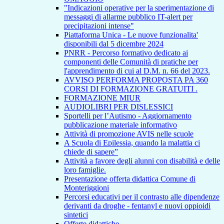
"Indicazioni operative per la sperimentazione di
messaggi di allarme pubblico IT-alert per
precipitazioni intense"
Piattaforma Unica - Le nuove funzionalita'
disponibili dal 5 dicembre 2024
PNRR - Percorso formativo dedicato ai
componenti delle Comunità di pratiche per
l'apprendimento di cui al D.M. n. 66 del 2023.
AVVISO PERFORMA PROPOSTA PA 360
CORSI DI FORMAZIONE GRATUITI .
FORMAZIONE MIUR
AUDIOLIBRI PER DISLESSICI
Sportelli per l’Autismo - Aggiornamento
pubblicazione materiale informativo
Attività di promozione AVIS nelle scuole
A Scuola di Epilessia, quando la malattia ci
chiede di sapere”
Attività a favore degli alunni con disabilità e delle
loro famiglie.
Presentazione offerta didattica Comune di
Monteriggioni
Percorsi educativi per il contrasto alle dipendenze
derivanti da droghe - fentanyl e nuovi oppioidi
sintetici
Offerte didattiche