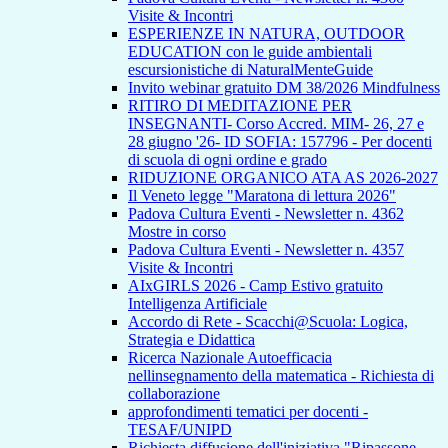
Visite & Incontri
ESPERIENZE IN NATURA, OUTDOOR
EDUCATION con le guide ambientali
escursionistiche di NaturalMenteGuide
Invito webinar gratuito DM 38/2026 Mindfulness
RITIRO DI MEDITAZIONE PER
INSEGNANTI- Corso Accred. MIM- 26, 27 e
28 giugno '26- ID SOFIA: 157796 - Per docenti
di scuola di ogni ordine e grado
RIDUZIONE ORGANICO ATA AS 2026-2027
Il Veneto legge "Maratona di lettura 2026"
Padova Cultura Eventi - Newsletter n. 4362
Mostre in corso
Padova Cultura Eventi - Newsletter n. 4357
Visite & Incontri
AIxGIRLS 2026 - Camp Estivo gratuito
Intelligenza Artificiale
Accordo di Rete - Scacchi@Scuola: Logica,
Strategia e Didattica
Ricerca Nazionale Autoefficacia
nellinsegnamento della matematica - Richiesta di
collaborazione
approfondimenti tematici per docenti -
TESAF/UNIPD
Richiesta diffusione dell'iniziativa "Ripassone