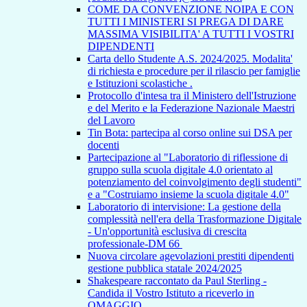
COME DA CONVENZIONE NOIPA E CON
TUTTI I MINISTERI SI PREGA DI DARE
MASSIMA VISIBILITA' A TUTTI I VOSTRI
DIPENDENTI
Carta dello Studente A.S. 2024/2025. Modalita'
di richiesta e procedure per il rilascio per famiglie
e Istituzioni scolastiche .
Protocollo d'intesa tra il Ministero dell'Istruzione
e del Merito e la Federazione Nazionale Maestri
del Lavoro
Tin Bota: partecipa al corso online sui DSA per
docenti
Partecipazione al "Laboratorio di riflessione di
gruppo sulla scuola digitale 4.0 orientato al
potenziamento del coinvolgimento degli studenti"
e a "Costruiamo insieme la scuola digitale 4.0"
Laboratorio di intervisione: La gestione della
complessità nell'era della Trasformazione Digitale
- Un'opportunità esclusiva di crescita
professionale-DM 66
Nuova circolare agevolazioni prestiti dipendenti
gestione pubblica statale 2024/2025
Shakespeare raccontato da Paul Sterling -
Candida il Vostro Istituto a riceverlo in
OMAGGIO