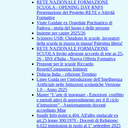
RETE NAZIONALE FORMAZIONE
SCUOLA - OPENING DAY RNFS
Presentazione del Progetto RETE e Attività
Formative
Visite Guidate ex Ospedale Psichiatrico di
Padova - storia del luogo e delle persone
Insieme per capire 2025/26
Sciopero USB: Chiudono le scuole, lavoratori
della scuola in piazza in massa! Palestina libera!
RETE NAZIONALE FORMAZIONE
SCUOLA Invito adesione accordo di rete as 25-
26 - IISS d'Italia - Nuova Offerta Formativa
Proposte per le scuole Riccardo
Benetti/Compagnia Initinere
Didacta Italia – edizione Trentino
Linee Guida per l’introduzione dell’Intelligenza
Artificiale nelle Istituzioni scolastiche Versione
1.0 – Anno 2025
Master “L’arte di insegnare - Emozioni, conflitto
e metodi attivi di apprendimento per il II ciclo
d’istruzione” - Aggiornamento docenti
accreditato Miur
Snadir Info-point n.404. All'albo sindacale ex
art.25 legge 300/1970 - Docenti di Religione:
6.022 immissioni in ruolo al 1° settembre 2025