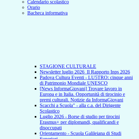
Calendario scolastico
Orario
Bacheca informativa
STAGIONE CULTURALE
Newsletter luglio 2026_Il Rapporto Inps 2026
Padova Cultura Eventi - LU5TRO: cinque anni
di Patrimonio Mondiale UNESCO
[News InformaGiovani] Trovare lavoro in
Europa e in Italia. Opportunità di tirocinio e
premi culturali. Notizie da InformaGiovani
Scacchi a Scuola" - alla c.a. del Dirigente
Scolastico
Luglio 2026 - Borse di studio per tirocini
Erasmus+ per diplomandi, qualificandi e
disoccupati
Orientamento - Scuola Galileiana di Studi
Superiori