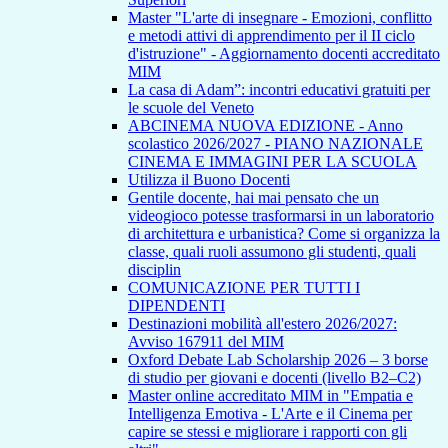
Master "L'arte di insegnare - Emozioni, conflitto
e metodi attivi di apprendimento per il II ciclo
d'istruzione" - Aggiornamento docenti accreditato
MIM
La casa di Adam”: incontri educativi gratuiti per
le scuole del Veneto
ABCINEMA NUOVA EDIZIONE - Anno
scolastico 2026/2027 - PIANO NAZIONALE
CINEMA E IMMAGINI PER LA SCUOLA
Utilizza il Buono Docenti
Gentile docente, hai mai pensato che un
videogioco potesse trasformarsi in un laboratorio
di architettura e urbanistica? Come si organizza la
classe, quali ruoli assumono gli studenti, quali
disciplin
COMUNICAZIONE PER TUTTI I
DIPENDENTI
Destinazioni mobilità all'estero 2026/2027:
Avviso 167911 del MIM
Oxford Debate Lab Scholarship 2026 – 3 borse
di studio per giovani e docenti (livello B2–C2)
Master online accreditato MIM in "Empatia e
Intelligenza Emotiva - L'Arte e il Cinema per
capire se stessi e migliorare i rapporti con gli