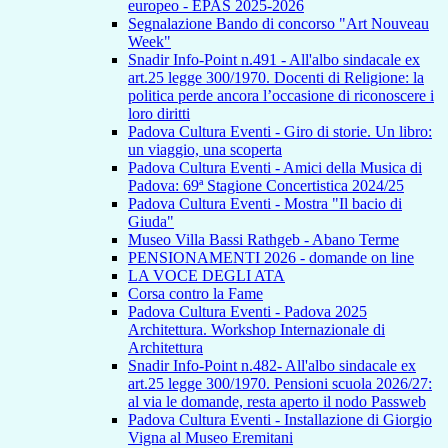
europeo - EPAS 2025-2026
Segnalazione Bando di concorso "Art Nouveau
Week"
Snadir Info-Point n.491 - All'albo sindacale ex
art.25 legge 300/1970. Docenti di Religione: la
politica perde ancora l’occasione di riconoscere i
loro diritti
Padova Cultura Eventi - Giro di storie. Un libro:
un viaggio, una scoperta
Padova Cultura Eventi - Amici della Musica di
Padova: 69ª Stagione Concertistica 2024/25
Padova Cultura Eventi - Mostra "Il bacio di
Giuda"
Museo Villa Bassi Rathgeb - Abano Terme
PENSIONAMENTI 2026 - domande on line
LA VOCE DEGLI ATA
Corsa contro la Fame
Padova Cultura Eventi - Padova 2025
Architettura. Workshop Internazionale di
Architettura
Snadir Info-Point n.482- All'albo sindacale ex
art.25 legge 300/1970. Pensioni scuola 2026/27:
al via le domande, resta aperto il nodo Passweb
Padova Cultura Eventi - Installazione di Giorgio
Vigna al Museo Eremitani