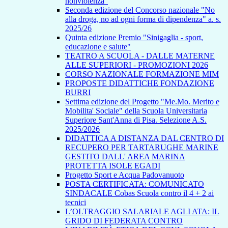
nonviolenza”
Seconda edizione del Concorso nazionale "No
alla droga, no ad ogni forma di dipendenza" a. s.
2025/26
Quinta edizione Premio "Sinigaglia - sport,
educazione e salute"
TEATRO A SCUOLA - DALLE MATERNE
ALLE SUPERIORI - PROMOZIONI 2026
CORSO NAZIONALE FORMAZIONE MIM
PROPOSTE DIDATTICHE FONDAZIONE
BURRI
Settima edizione del Progetto "Me.Mo. Merito e
Mobilita' Sociale" della Scuola Universitaria
Superiore Sant'Anna di Pisa. Selezione A.S.
2025/2026
DIDATTICA A DISTANZA DAL CENTRO DI
RECUPERO PER TARTARUGHE MARINE
GESTITO DALL' AREA MARINA
PROTETTA ISOLE EGADI
Progetto Sport e Acqua Padovanuoto
POSTA CERTIFICATA: COMUNICATO
SINDACALE Cobas Scuola contro il 4 + 2 ai
tecnici
L’OLTRAGGIO SALARIALE AGLI ATA: IL
GRIDO DI FEDERATA CONTRO