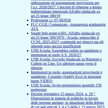
utilizzazione ed assegnazione provvisoria per
l’a.s. 2026/2027. I docenti di religione a tempo
indeterminato interessati-All'albo sindacale ex
art.25 legge 300/19
Professione i.r. 07-082026
FLC CGIL Comunicato - trasparenza graduatorie
ATA
Snadir Info-point n.601. All'albo sindacale ex
art.25 legge 300/1970 - Scuola, sottoscritto il
CCNL 2025-2027: continuità nei rinnovi ma gli
stipendi sono ancora insufficienti
USB Scuola: Assemblea online su supplenze e
immissioni in ruolo A.S. 2026/27
USB Scuola: Accordo Sindacale su Riunioni e
Collegi on Line. Un ulteriore passo verso il
silenzio
Immissioni in ruolo, assegnazioni provvisorie e
supplenze, Cozzetto (Anief): Ecco le prossime
tappe VIDEO
USB Scuola: Avvio prenotazioni sportello 150
preferenze
Decreto legislativo 15 marzo 2024, n. 29 "
Disposizioni in materia di politiche in favore
delle persone anziane, in attuazione della delega
di cui agli articoli 3, 4 e 5 della l. 23 marzo 2023,