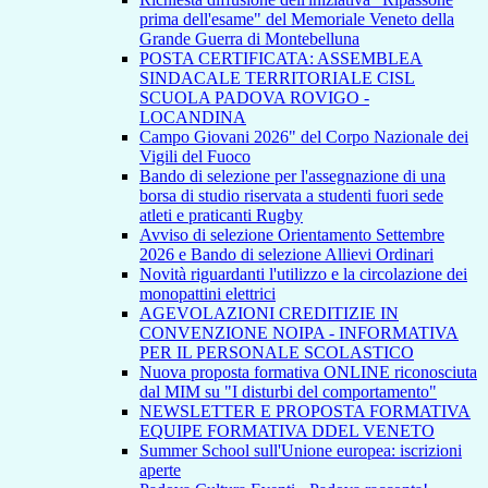
prima dell'esame" del Memoriale Veneto della
Grande Guerra di Montebelluna
POSTA CERTIFICATA: ASSEMBLEA
SINDACALE TERRITORIALE CISL
SCUOLA PADOVA ROVIGO -
LOCANDINA
Campo Giovani 2026" del Corpo Nazionale dei
Vigili del Fuoco
Bando di selezione per l'assegnazione di una
borsa di studio riservata a studenti fuori sede
atleti e praticanti Rugby
Avviso di selezione Orientamento Settembre
2026 e Bando di selezione Allievi Ordinari
Novità riguardanti l'utilizzo e la circolazione dei
monopattini elettrici
AGEVOLAZIONI CREDITIZIE IN
CONVENZIONE NOIPA - INFORMATIVA
PER IL PERSONALE SCOLASTICO
Nuova proposta formativa ONLINE riconosciuta
dal MIM su "I disturbi del comportamento"
NEWSLETTER E PROPOSTA FORMATIVA
EQUIPE FORMATIVA DDEL VENETO
Summer School sull'Unione europea: iscrizioni
aperte