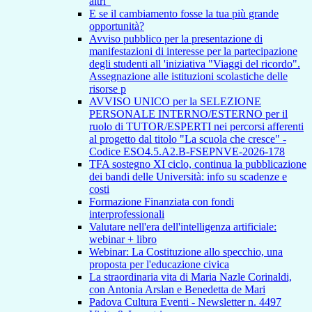
altri"
E se il cambiamento fosse la tua più grande
opportunità?
Avviso pubblico per la presentazione di
manifestazioni di interesse per la partecipazione
degli studenti all 'iniziativa "Viaggi del ricordo".
Assegnazione alle istituzioni scolastiche delle
risorse p
AVVISO UNICO per la SELEZIONE
PERSONALE INTERNO/ESTERNO per il
ruolo di TUTOR/ESPERTI nei percorsi afferenti
al progetto dal titolo "La scuola che cresce" -
Codice ESO4.5.A2.B-FSEPNVE-2026-178
TFA sostegno XI ciclo, continua la pubblicazione
dei bandi delle Università: info su scadenze e
costi
Formazione Finanziata con fondi
interprofessionali
Valutare nell'era dell'intelligenza artificiale:
webinar + libro
Webinar: La Costituzione allo specchio, una
proposta per l'educazione civica
La straordinaria vita di Maria Nazle Corinaldi,
con Antonia Arslan e Benedetta de Mari
Padova Cultura Eventi - Newsletter n. 4497