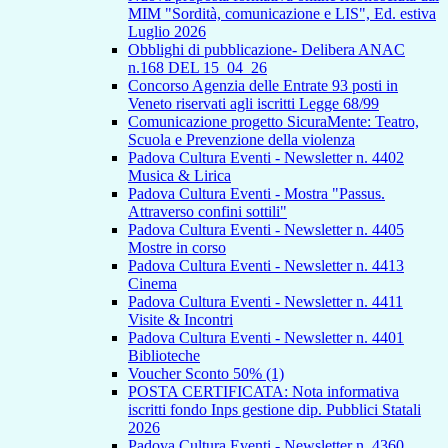
MIM "Sordità, comunicazione e LIS", Ed. estiva
Luglio 2026
Obblighi di pubblicazione- Delibera ANAC
n.168 DEL 15_04_26
Concorso Agenzia delle Entrate 93 posti in
Veneto riservati agli iscritti Legge 68/99
Comunicazione progetto SicuraMente: Teatro,
Scuola e Prevenzione della violenza
Padova Cultura Eventi - Newsletter n. 4402
Musica & Lirica
Padova Cultura Eventi - Mostra "Passus.
Attraverso confini sottili"
Padova Cultura Eventi - Newsletter n. 4405
Mostre in corso
Padova Cultura Eventi - Newsletter n. 4413
Cinema
Padova Cultura Eventi - Newsletter n. 4411
Visite & Incontri
Padova Cultura Eventi - Newsletter n. 4401
Biblioteche
Voucher Sconto 50% (1)
POSTA CERTIFICATA: Nota informativa
iscritti fondo Inps gestione dip. Pubblici Statali
2026
Padova Cultura Eventi - Newsletter n. 4360