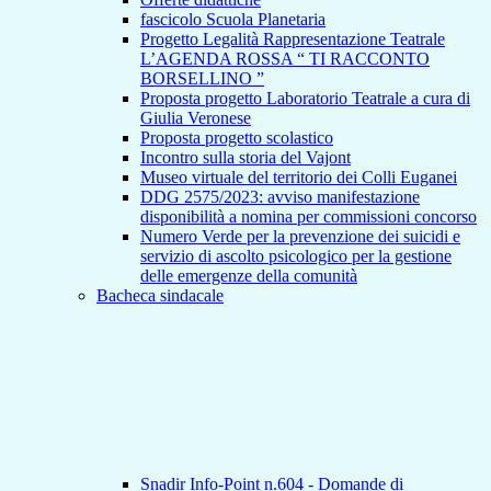
fascicolo Scuola Planetaria
Progetto Legalità Rappresentazione Teatrale
L’AGENDA ROSSA “ TI RACCONTO
BORSELLINO ”
Proposta progetto Laboratorio Teatrale a cura di
Giulia Veronese
Proposta progetto scolastico
Incontro sulla storia del Vajont
Museo virtuale del territorio dei Colli Euganei
DDG 2575/2023: avviso manifestazione
disponibilità a nomina per commissioni concorso
Numero Verde per la prevenzione dei suicidi e
servizio di ascolto psicologico per la gestione
delle emergenze della comunità
Bacheca sindacale
Snadir Info-Point n.604 - Domande di