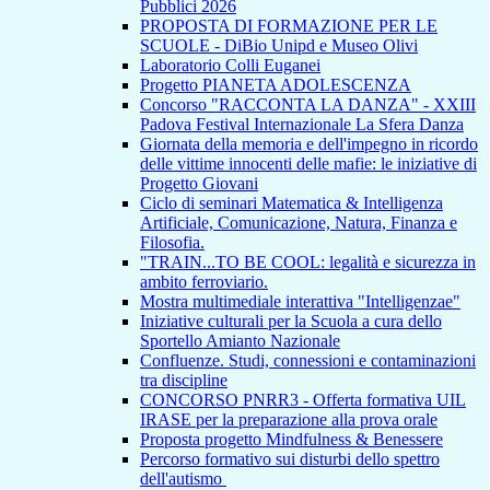
Pubblici 2026
PROPOSTA DI FORMAZIONE PER LE
SCUOLE - DiBio Unipd e Museo Olivi
Laboratorio Colli Euganei
Progetto PIANETA ADOLESCENZA
Concorso "RACCONTA LA DANZA" - XXIII
Padova Festival Internazionale La Sfera Danza
Giornata della memoria e dell'impegno in ricordo
delle vittime innocenti delle mafie: le iniziative di
Progetto Giovani
Ciclo di seminari Matematica & Intelligenza
Artificiale, Comunicazione, Natura, Finanza e
Filosofia.
"TRAIN...TO BE COOL: legalità e sicurezza in
ambito ferroviario.
Mostra multimediale interattiva "Intelligenzae"
Iniziative culturali per la Scuola a cura dello
Sportello Amianto Nazionale
Confluenze. Studi, connessioni e contaminazioni
tra discipline
CONCORSO PNRR3 - Offerta formativa UIL
IRASE per la preparazione alla prova orale
Proposta progetto Mindfulness & Benessere
Percorso formativo sui disturbi dello spettro
dell'autismo