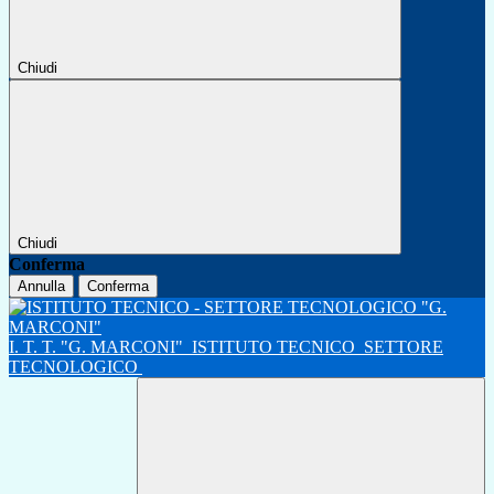
Chiudi
Chiudi
Conferma
Annulla
Conferma
I. T. T. "G. MARCONI"
ISTITUTO TECNICO
SETTORE
TECNOLOGICO