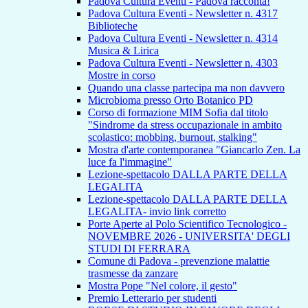
Padova Cultura Eventi - Padova racconta!
Padova Cultura Eventi - Newsletter n. 4317
Biblioteche
Padova Cultura Eventi - Newsletter n. 4314
Musica & Lirica
Padova Cultura Eventi - Newsletter n. 4303
Mostre in corso
Quando una classe partecipa ma non davvero
Microbioma presso Orto Botanico PD
Corso di formazione MIM Sofia dal titolo
"Sindrome da stress occupazionale in ambito
scolastico: mobbing, burnout, stalking"
Mostra d'arte contemporanea "Giancarlo Zen. La
luce fa l'immagine"
Lezione-spettacolo DALLA PARTE DELLA
LEGALITA
Lezione-spettacolo DALLA PARTE DELLA
LEGALITA- invio link corretto
Porte Aperte al Polo Scientifico Tecnologico -
NOVEMBRE 2026 - UNIVERSITA' DEGLI
STUDI DI FERRARA
Comune di Padova - prevenzione malattie
trasmesse da zanzare
Mostra Pope "Nel colore, il gesto"
Premio Letterario per studenti