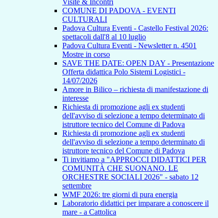
Visite & Incontri
COMUNE DI PADOVA - EVENTI
CULTURALI
Padova Cultura Eventi - Castello Festival 2026:
spettacoli dall'8 al 10 luglio
Padova Cultura Eventi - Newsletter n. 4501
Mostre in corso
SAVE THE DATE: OPEN DAY - Presentazione
Offerta didattica Polo Sistemi Logistici -
14/07/2026
Amore in Bilico – richiesta di manifestazione di
interesse
Richiesta di promozione agli ex studenti
dell'avviso di selezione a tempo determinato di
istruttore tecnico del Comune di Padova
Richiesta di promozione agli ex studenti
dell'avviso di selezione a tempo determinato di
istruttore tecnico del Comune di Padova
Ti invitiamo a "APPROCCI DIDATTICI PER
COMUNITÀ CHE SUONANO. LE
ORCHESTRE SOCIALI 2026" - sabato 12
settembre
WMF 2026: tre giorni di pura energia
Laboratorio didattici per imparare a conoscere il
mare - a Cattolica