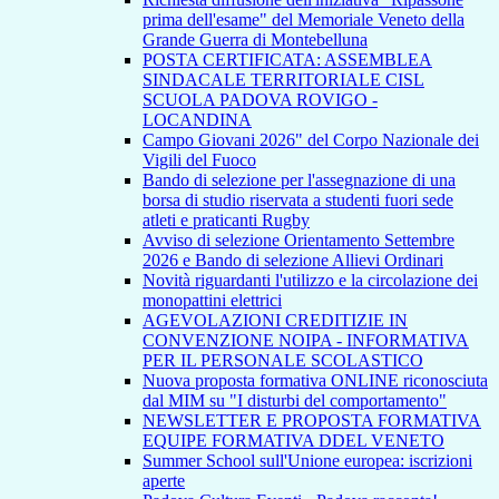
prima dell'esame" del Memoriale Veneto della
Grande Guerra di Montebelluna
POSTA CERTIFICATA: ASSEMBLEA
SINDACALE TERRITORIALE CISL
SCUOLA PADOVA ROVIGO -
LOCANDINA
Campo Giovani 2026" del Corpo Nazionale dei
Vigili del Fuoco
Bando di selezione per l'assegnazione di una
borsa di studio riservata a studenti fuori sede
atleti e praticanti Rugby
Avviso di selezione Orientamento Settembre
2026 e Bando di selezione Allievi Ordinari
Novità riguardanti l'utilizzo e la circolazione dei
monopattini elettrici
AGEVOLAZIONI CREDITIZIE IN
CONVENZIONE NOIPA - INFORMATIVA
PER IL PERSONALE SCOLASTICO
Nuova proposta formativa ONLINE riconosciuta
dal MIM su "I disturbi del comportamento"
NEWSLETTER E PROPOSTA FORMATIVA
EQUIPE FORMATIVA DDEL VENETO
Summer School sull'Unione europea: iscrizioni
aperte