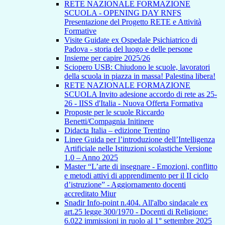
RETE NAZIONALE FORMAZIONE
SCUOLA - OPENING DAY RNFS
Presentazione del Progetto RETE e Attività
Formative
Visite Guidate ex Ospedale Psichiatrico di
Padova - storia del luogo e delle persone
Insieme per capire 2025/26
Sciopero USB: Chiudono le scuole, lavoratori
della scuola in piazza in massa! Palestina libera!
RETE NAZIONALE FORMAZIONE
SCUOLA Invito adesione accordo di rete as 25-
26 - IISS d'Italia - Nuova Offerta Formativa
Proposte per le scuole Riccardo
Benetti/Compagnia Initinere
Didacta Italia – edizione Trentino
Linee Guida per l’introduzione dell’Intelligenza
Artificiale nelle Istituzioni scolastiche Versione
1.0 – Anno 2025
Master “L’arte di insegnare - Emozioni, conflitto
e metodi attivi di apprendimento per il II ciclo
d’istruzione” - Aggiornamento docenti
accreditato Miur
Snadir Info-point n.404. All'albo sindacale ex
art.25 legge 300/1970 - Docenti di Religione:
6.022 immissioni in ruolo al 1° settembre 2025