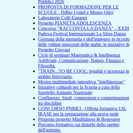
Pubblici 2026
PROPOSTA DI FORMAZIONE PER LE
SCUOLE - DiBio Unipd e Museo Olivi
Laboratorio Colli Euganei
Progetto PIANETA ADOLESCENZA
Concorso "RACCONTA LA DANZA" - XXIII
Padova Festival Internazionale La Sfera Danza
Giornata della memoria e dell'impegno in ricordo
delle vittime innocenti delle mafie: le iniziative di
Progetto Giovani
Ciclo di seminari Matematica & Intelligenza
Artificiale, Comunicazione, Natura, Finanza e
Filosofia.
"TRAIN...TO BE COOL: legalità e sicurezza in
ambito ferroviario.
Mostra multimediale interattiva "Intelligenzae"
Iniziative culturali per la Scuola a cura dello
Sportello Amianto Nazionale
Confluenze. Studi, connessioni e contaminazioni
tra discipline
CONCORSO PNRR3 - Offerta formativa UIL
IRASE per la preparazione alla prova orale
Proposta progetto Mindfulness & Benessere
Percorso formativo sui disturbi dello spettro
dell'autismo