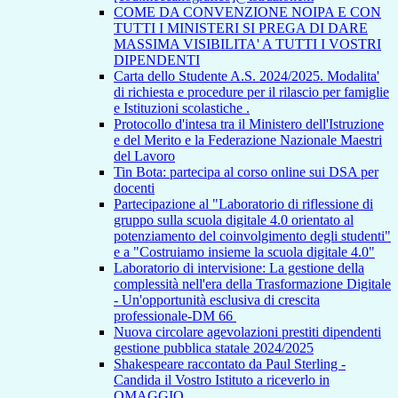
COME DA CONVENZIONE NOIPA E CON
TUTTI I MINISTERI SI PREGA DI DARE
MASSIMA VISIBILITA' A TUTTI I VOSTRI
DIPENDENTI
Carta dello Studente A.S. 2024/2025. Modalita'
di richiesta e procedure per il rilascio per famiglie
e Istituzioni scolastiche .
Protocollo d'intesa tra il Ministero dell'Istruzione
e del Merito e la Federazione Nazionale Maestri
del Lavoro
Tin Bota: partecipa al corso online sui DSA per
docenti
Partecipazione al "Laboratorio di riflessione di
gruppo sulla scuola digitale 4.0 orientato al
potenziamento del coinvolgimento degli studenti"
e a "Costruiamo insieme la scuola digitale 4.0"
Laboratorio di intervisione: La gestione della
complessità nell'era della Trasformazione Digitale
- Un'opportunità esclusiva di crescita
professionale-DM 66
Nuova circolare agevolazioni prestiti dipendenti
gestione pubblica statale 2024/2025
Shakespeare raccontato da Paul Sterling -
Candida il Vostro Istituto a riceverlo in
OMAGGIO