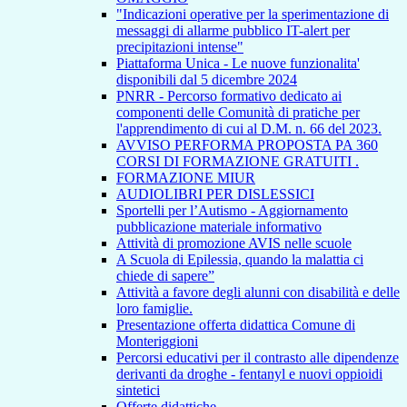
"Indicazioni operative per la sperimentazione di
messaggi di allarme pubblico IT-alert per
precipitazioni intense"
Piattaforma Unica - Le nuove funzionalita'
disponibili dal 5 dicembre 2024
PNRR - Percorso formativo dedicato ai
componenti delle Comunità di pratiche per
l'apprendimento di cui al D.M. n. 66 del 2023.
AVVISO PERFORMA PROPOSTA PA 360
CORSI DI FORMAZIONE GRATUITI .
FORMAZIONE MIUR
AUDIOLIBRI PER DISLESSICI
Sportelli per l’Autismo - Aggiornamento
pubblicazione materiale informativo
Attività di promozione AVIS nelle scuole
A Scuola di Epilessia, quando la malattia ci
chiede di sapere”
Attività a favore degli alunni con disabilità e delle
loro famiglie.
Presentazione offerta didattica Comune di
Monteriggioni
Percorsi educativi per il contrasto alle dipendenze
derivanti da droghe - fentanyl e nuovi oppioidi
sintetici
Offerte didattiche