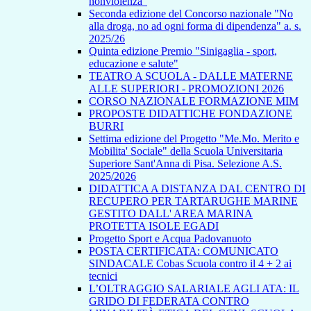
nonviolenza”
Seconda edizione del Concorso nazionale "No
alla droga, no ad ogni forma di dipendenza" a. s.
2025/26
Quinta edizione Premio "Sinigaglia - sport,
educazione e salute"
TEATRO A SCUOLA - DALLE MATERNE
ALLE SUPERIORI - PROMOZIONI 2026
CORSO NAZIONALE FORMAZIONE MIM
PROPOSTE DIDATTICHE FONDAZIONE
BURRI
Settima edizione del Progetto "Me.Mo. Merito e
Mobilita' Sociale" della Scuola Universitaria
Superiore Sant'Anna di Pisa. Selezione A.S.
2025/2026
DIDATTICA A DISTANZA DAL CENTRO DI
RECUPERO PER TARTARUGHE MARINE
GESTITO DALL' AREA MARINA
PROTETTA ISOLE EGADI
Progetto Sport e Acqua Padovanuoto
POSTA CERTIFICATA: COMUNICATO
SINDACALE Cobas Scuola contro il 4 + 2 ai
tecnici
L’OLTRAGGIO SALARIALE AGLI ATA: IL
GRIDO DI FEDERATA CONTRO