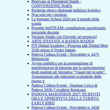
Riservato ai Dipendenti Statali -
CONVENZIONE NoiPA
Richiesta elenco diplomati indirizzo logistica
Non solo per i genitori.
Le Summer School 2026 per il mondo della
scuola
Progetto ImSTEAM: compilazione questionario
personale docente
Vacanze Studio con Docenti: sei pronto/a?
ARTE D'ESTATE A BADEN-BADEN
ITS Digital Academy / Proposta talk Digital Meet
2026 presso il Vostro Istituto
Padova Cultura Eventi - Newsletter n. 4471
Biblioteche
Avviso pubblico per la presentazione di
manifestazioni di interesse per la partecipazione
degli studenti all 'iniziativa "Viaggi del ricordo".
Assegnazione alle istituzioni scolastiche delle
risorse p
Padova Cultura Eventi - Stagione Lirica di
Padova 2026: Cavalleria Rusticana
PADOVA MARATHON 2027: ISCRIVITI
ORA E APPROFITTA DELLA TARIFFA
EARLY BIRD
Padova Cultura Eventi - Newsletter n. 4458