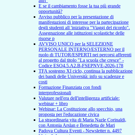
altri"
E se il cambiamento fosse la tua più grande
opportunità?
Avviso pubblico per la presentazione di
manifestazioni di interesse per la partecipazione
degli studenti all 'iniziativa "Viaggi del ricordo".
Assegnazione alle istituzioni scolastiche delle
risorse p
AVVISO UNICO per la SELEZIONE
PERSONALE INTERNO/ESTERNO per il
ruolo di TUTOR/ESPERTI nei percorsi afferenti
al progetto dal titolo "La scuola che cresce" -
Codice ESO4.5.A2.B-FSEPNVE-2026-178
TFA sostegno XI ciclo, continua la pubblicazione
dei bandi delle Università: info su scadenze e
costi
Formazione Finanziata con fondi
interprofessionali
Valutare nell'era dell'intelligenza artificiale:
webinar + libro
Webinar: La Costituzione allo specchio, una
proposta per l'educazione civica
La straordinaria vita di Maria Nazle Corinaldi,
con Antonia Arslan e Benedetta de Mari
Padova Cultura Eventi - Newsletter n. 4497