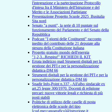
l'integrazione e la partecipazione Protocollo
d'intesa fra il Ministero dell'Istruzione e del
Merito e le Associazioni Partigiane
Presentazione Progetto Scuole 2025_Busitalia
Sita nord
Senato "a punti", la serie di 10 puntate sul
funzionamento del Parlamento e del Senato della
Repubblica
Podcast "I giorni delle Costituenti" racconto
inedito del contributo delle 21 deputate alla
stesura della Costituzione italiana
Progetto gratuito mondo dell'energia
"1,2,3...Respira!" RICHIEDI IL KIT
Errata indirizzo mail Strumenti digitali per la
gestione dei PFI e per la personalizzazione
didattica-DM 66
Strumenti digitali per la gestione dei PFI e per la
personalizzazione didattica-DM 66
Snadir Info-Point n.337 - All'albo sindacale ex
art.25 legge 300/1970. Docenti di religione
precari: nuove vittorie legali e richiesta di più
posti stabili
Politiche di utilizzo delle caselle di posta
elettronica delle scuole del tipo
[cod.meccanografico]@istruzione.it