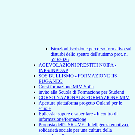
Istruzioni iscrizione percorso formativo sui
disturbi dello spettro dell'autismo prot. n.
559/2026
AGEVOLAZIONI PRESTITI NOIPA -
INPS/INPDAP
SOS BULLISMO - FORMAZIONE IIS
EUGANEO
Corsi formazione MIM Sofia
invito alla Scuola di Formazione per Studenti
CORSO NAZIONALE FORMAZIONE MIM
Apertura piattaforma progetto Onland per le
scuole
Epilessia: sapere e saper fare - Incontro di
informazione/formazione
Proposta dell'USR - VE “Intelligenza emotiva e
solidarietà sociale per una cultura della