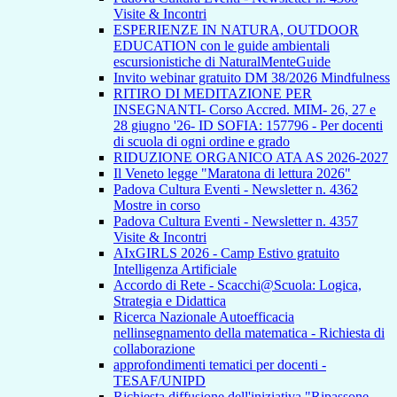
Visite & Incontri
ESPERIENZE IN NATURA, OUTDOOR
EDUCATION con le guide ambientali
escursionistiche di NaturalMenteGuide
Invito webinar gratuito DM 38/2026 Mindfulness
RITIRO DI MEDITAZIONE PER
INSEGNANTI- Corso Accred. MIM- 26, 27 e
28 giugno '26- ID SOFIA: 157796 - Per docenti
di scuola di ogni ordine e grado
RIDUZIONE ORGANICO ATA AS 2026-2027
Il Veneto legge "Maratona di lettura 2026"
Padova Cultura Eventi - Newsletter n. 4362
Mostre in corso
Padova Cultura Eventi - Newsletter n. 4357
Visite & Incontri
AIxGIRLS 2026 - Camp Estivo gratuito
Intelligenza Artificiale
Accordo di Rete - Scacchi@Scuola: Logica,
Strategia e Didattica
Ricerca Nazionale Autoefficacia
nellinsegnamento della matematica - Richiesta di
collaborazione
approfondimenti tematici per docenti -
TESAF/UNIPD
Richiesta diffusione dell'iniziativa "Ripassone