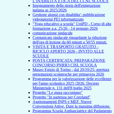
L’INABILITÀ ETICA DEL CCNL SCUOLA
Insegnamento della storia dell'emigrazione
italiana as 2025/2026
Gestione alunni con disabilita': pubblicazione
videotutorial PEI informatizzato
"Yoga educativo a scuola" UniPD - Corso di alta
formazione a.a. 25/26 - 14 gennaio 2026
comunicazione sindacale
Comunicato sindacale riguardante la riduzione
dell'ora di lezione da 60 minuti a 50/55 minuti.
VISITA E TRASPORTO GRATUITO -
RICICLO APERTO 2026 - INVITO ALLE
SCUOLE
POSTA CERTIFICATA: PREPARAZIONE
CONCORSO PNRR3 CISL SCUOLA
Museo Egizio di Torino - dal 20/10/25: apertura
prenotazioni scolaresche per primavera 2026
Programma per la valorizzazione delle eccellenze
per l'anno scolastico 2025 /2026. Decreto
Ministeriale n. 131 dell'8 luglio 2025
Progetto "Le mura raccontano"
Progetto "In partenza per Coroland"
Aggiornamenti INPS e MEF. Nuove
Convenzioni Attive. Dare la massima diffusione.
Programma Scuola Ambasciatrice del Parlamento