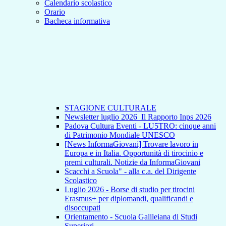
Calendario scolastico
Orario
Bacheca informativa
STAGIONE CULTURALE
Newsletter luglio 2026_Il Rapporto Inps 2026
Padova Cultura Eventi - LU5TRO: cinque anni
di Patrimonio Mondiale UNESCO
[News InformaGiovani] Trovare lavoro in
Europa e in Italia. Opportunità di tirocinio e
premi culturali. Notizie da InformaGiovani
Scacchi a Scuola" - alla c.a. del Dirigente
Scolastico
Luglio 2026 - Borse di studio per tirocini
Erasmus+ per diplomandi, qualificandi e
disoccupati
Orientamento - Scuola Galileiana di Studi
Superiori