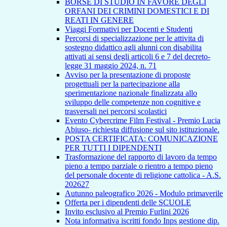
BORSE DI STUDIO IN FAVORE DEGLI
ORFANI DEI CRIMINI DOMESTICI E DI
REATI IN GENERE
Viaggi Formativi per Docenti e Studenti
Percorsi di specializzazione per le attivita di
sostegno didattico agli alunni con disabilita
attivati ai sensi degli articoli 6 e 7 del decreto-
legge 31 maggio 2024, n. 71
Avviso per la presentazione di proposte
progettuali per la partecipazione alla
sperimentazione nazionale finalizzata allo
sviluppo delle competenze non cognitive e
trasversali nei percorsi scolastici
Evento Cybercrime Film Festival - Premio Lucia
Abiuso- richiesta diffusione sul sito istituzionale.
POSTA CERTIFICATA: COMUNICAZIONE
PER TUTTI I DIPENDENTI
Trasformazione del rapporto di lavoro da tempo
pieno a tempo parziale o rientro a tempo pieno
del personale docente di religione cattolica - A.S.
202627
Autunno paleografico 2026 - Modulo primaverile
Offerta per i dipendenti delle SCUOLE
Invito esclusivo al Premio Furlini 2026
Nota informativa iscritti fondo Inps gestione dip.