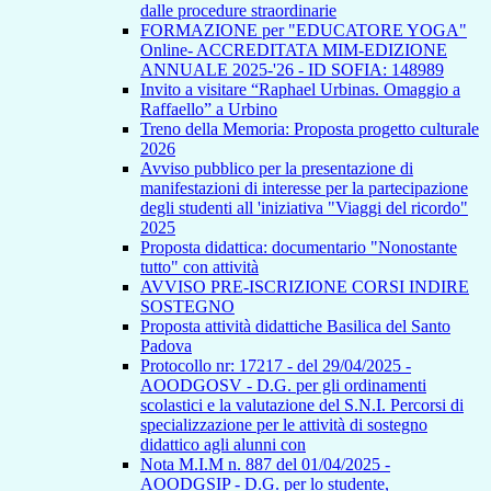
dalle procedure straordinarie
FORMAZIONE per "EDUCATORE YOGA"
Online- ACCREDITATA MIM-EDIZIONE
ANNUALE 2025-'26 - ID SOFIA: 148989
Invito a visitare “Raphael Urbinas. Omaggio a
Raffaello” a Urbino
Treno della Memoria: Proposta progetto culturale
2026
Avviso pubblico per la presentazione di
manifestazioni di interesse per la partecipazione
degli studenti all 'iniziativa "Viaggi del ricordo"
2025
Proposta didattica: documentario "Nonostante
tutto" con attività
AVVISO PRE-ISCRIZIONE CORSI INDIRE
SOSTEGNO
Proposta attività didattiche Basilica del Santo
Padova
Protocollo nr: 17217 - del 29/04/2025 -
AOODGOSV - D.G. per gli ordinamenti
scolastici e la valutazione del S.N.I. Percorsi di
specializzazione per le attività di sostegno
didattico agli alunni con
Nota M.I.M n. 887 del 01/04/2025 -
AOODGSIP - D.G. per lo studente,