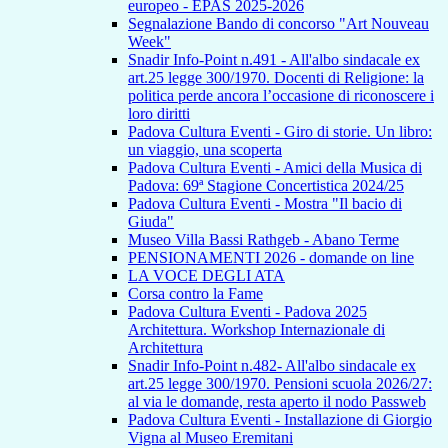
europeo - EPAS 2025-2026
Segnalazione Bando di concorso "Art Nouveau
Week"
Snadir Info-Point n.491 - All'albo sindacale ex
art.25 legge 300/1970. Docenti di Religione: la
politica perde ancora l’occasione di riconoscere i
loro diritti
Padova Cultura Eventi - Giro di storie. Un libro:
un viaggio, una scoperta
Padova Cultura Eventi - Amici della Musica di
Padova: 69ª Stagione Concertistica 2024/25
Padova Cultura Eventi - Mostra "Il bacio di
Giuda"
Museo Villa Bassi Rathgeb - Abano Terme
PENSIONAMENTI 2026 - domande on line
LA VOCE DEGLI ATA
Corsa contro la Fame
Padova Cultura Eventi - Padova 2025
Architettura. Workshop Internazionale di
Architettura
Snadir Info-Point n.482- All'albo sindacale ex
art.25 legge 300/1970. Pensioni scuola 2026/27:
al via le domande, resta aperto il nodo Passweb
Padova Cultura Eventi - Installazione di Giorgio
Vigna al Museo Eremitani