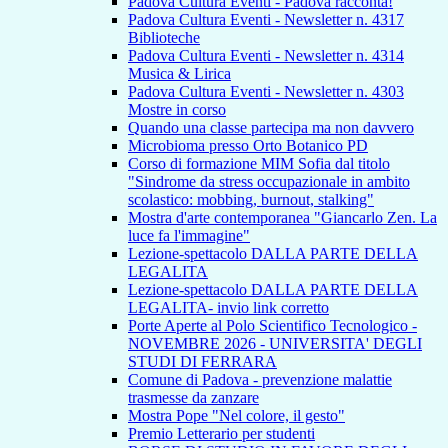
Padova Cultura Eventi - Padova racconta!
Padova Cultura Eventi - Newsletter n. 4317
Biblioteche
Padova Cultura Eventi - Newsletter n. 4314
Musica & Lirica
Padova Cultura Eventi - Newsletter n. 4303
Mostre in corso
Quando una classe partecipa ma non davvero
Microbioma presso Orto Botanico PD
Corso di formazione MIM Sofia dal titolo
"Sindrome da stress occupazionale in ambito
scolastico: mobbing, burnout, stalking"
Mostra d'arte contemporanea "Giancarlo Zen. La
luce fa l'immagine"
Lezione-spettacolo DALLA PARTE DELLA
LEGALITA
Lezione-spettacolo DALLA PARTE DELLA
LEGALITA- invio link corretto
Porte Aperte al Polo Scientifico Tecnologico -
NOVEMBRE 2026 - UNIVERSITA' DEGLI
STUDI DI FERRARA
Comune di Padova - prevenzione malattie
trasmesse da zanzare
Mostra Pope "Nel colore, il gesto"
Premio Letterario per studenti