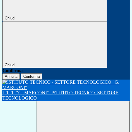
Chiudi
Chiudi
Conferma
Annulla
Conferma
I. T. T. "G. MARCONI"
ISTITUTO TECNICO
SETTORE
TECNOLOGICO