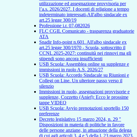
utilizzazione ed assegnazione provvisoria per
l’a.s. 2026/2027. I docenti di religione a tempo
indeterminato interessati-All'albo sindacale ex
art.25 legge 300/19
Professione i.r. 07-082026
FLC CGIL Comunicato - trasparenza graduatorie
ATA
Snadir Info-point n.601. All'albo sindacale ex
art.25 legge 300/1970 - Scuola, sottoscritto il
CCNL 2025-2027: continuità nei rinnovi ma gli
stipendi sono ancora insufficienti
USB Scuola: Assemblea online su supplenze e
immissioni in ruolo A.S. 2026/27
USB Scuola: Accordo Sindacale su Riunioni e
Collegi on Line. Un ulteriore passo verso il
silenzio
Immissioni in ruolo, assegnazioni provvisorie e
supplenze, Cozzetto (Anief): Ecco le prossime
tappe VIDEO
USB Scuola: Avvio prenotazioni sportello 150
preferenze
Decreto legislativo 15 marzo 2024, n. 29 "
Disposizioni in materia di politiche in favore
delle persone anziane, in attuazione della delega
di cui agli articoli 3, 4 e 5 della l. 23 marzo 2023,