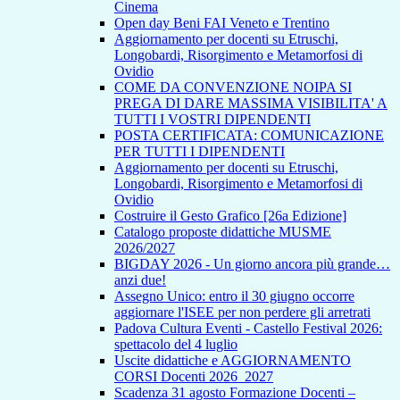
Cinema
Open day Beni FAI Veneto e Trentino
Aggiornamento per docenti su Etruschi,
Longobardi, Risorgimento e Metamorfosi di
Ovidio
COME DA CONVENZIONE NOIPA SI
PREGA DI DARE MASSIMA VISIBILITA' A
TUTTI I VOSTRI DIPENDENTI
POSTA CERTIFICATA: COMUNICAZIONE
PER TUTTI I DIPENDENTI
Aggiornamento per docenti su Etruschi,
Longobardi, Risorgimento e Metamorfosi di
Ovidio
Costruire il Gesto Grafico [26a Edizione]
Catalogo proposte didattiche MUSME
2026/2027
BIGDAY 2026 - Un giorno ancora più grande…
anzi due!
Assegno Unico: entro il 30 giugno occorre
aggiornare l'ISEE per non perdere gli arretrati
Padova Cultura Eventi - Castello Festival 2026:
spettacolo del 4 luglio
Uscite didattiche e AGGIORNAMENTO
CORSI Docenti 2026_2027
Scadenza 31 agosto Formazione Docenti –