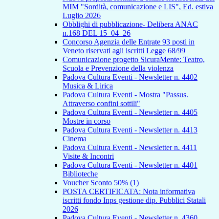
MIM "Sordità, comunicazione e LIS", Ed. estiva
Luglio 2026
Obblighi di pubblicazione- Delibera ANAC
n.168 DEL 15_04_26
Concorso Agenzia delle Entrate 93 posti in
Veneto riservati agli iscritti Legge 68/99
Comunicazione progetto SicuraMente: Teatro,
Scuola e Prevenzione della violenza
Padova Cultura Eventi - Newsletter n. 4402
Musica & Lirica
Padova Cultura Eventi - Mostra "Passus.
Attraverso confini sottili"
Padova Cultura Eventi - Newsletter n. 4405
Mostre in corso
Padova Cultura Eventi - Newsletter n. 4413
Cinema
Padova Cultura Eventi - Newsletter n. 4411
Visite & Incontri
Padova Cultura Eventi - Newsletter n. 4401
Biblioteche
Voucher Sconto 50% (1)
POSTA CERTIFICATA: Nota informativa
iscritti fondo Inps gestione dip. Pubblici Statali
2026
Padova Cultura Eventi - Newsletter n. 4360