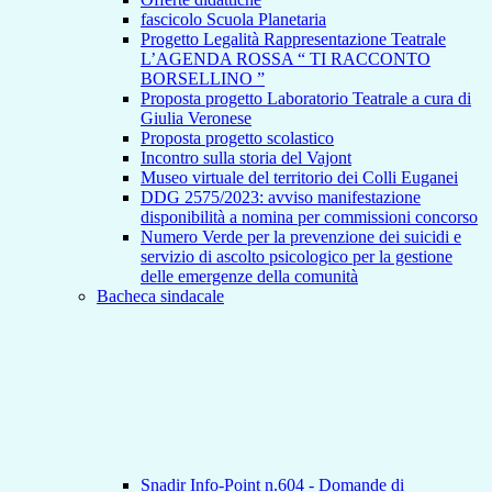
fascicolo Scuola Planetaria
Progetto Legalità Rappresentazione Teatrale
L’AGENDA ROSSA “ TI RACCONTO
BORSELLINO ”
Proposta progetto Laboratorio Teatrale a cura di
Giulia Veronese
Proposta progetto scolastico
Incontro sulla storia del Vajont
Museo virtuale del territorio dei Colli Euganei
DDG 2575/2023: avviso manifestazione
disponibilità a nomina per commissioni concorso
Numero Verde per la prevenzione dei suicidi e
servizio di ascolto psicologico per la gestione
delle emergenze della comunità
Bacheca sindacale
Snadir Info-Point n.604 - Domande di