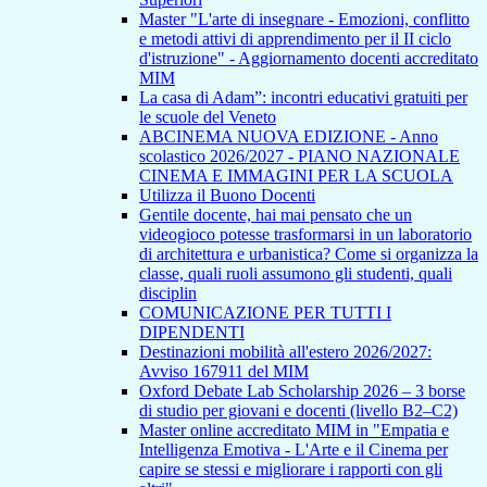
Master "L'arte di insegnare - Emozioni, conflitto
e metodi attivi di apprendimento per il II ciclo
d'istruzione" - Aggiornamento docenti accreditato
MIM
La casa di Adam”: incontri educativi gratuiti per
le scuole del Veneto
ABCINEMA NUOVA EDIZIONE - Anno
scolastico 2026/2027 - PIANO NAZIONALE
CINEMA E IMMAGINI PER LA SCUOLA
Utilizza il Buono Docenti
Gentile docente, hai mai pensato che un
videogioco potesse trasformarsi in un laboratorio
di architettura e urbanistica? Come si organizza la
classe, quali ruoli assumono gli studenti, quali
disciplin
COMUNICAZIONE PER TUTTI I
DIPENDENTI
Destinazioni mobilità all'estero 2026/2027:
Avviso 167911 del MIM
Oxford Debate Lab Scholarship 2026 – 3 borse
di studio per giovani e docenti (livello B2–C2)
Master online accreditato MIM in "Empatia e
Intelligenza Emotiva - L'Arte e il Cinema per
capire se stessi e migliorare i rapporti con gli