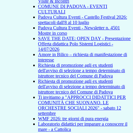
Visite & Incontri
COMUNE DI PADOVA - EVENTI
CULTURALI
Padova Cultura Eventi - Castello Festival 2026:
spettacoli dall'8 al 10 luglio
Padova Cultura Eventi - Newsletter n. 4501
Mostre in corso
SAVE THE DATE: OPEN DAY - Presentazione
Offerta didattica Polo Sistemi Logistici -
14/07/2026
Amore in Bilico – richiesta di manifestazione di
interesse
Richiesta di promozione agli ex studenti
dell'avviso di selezione a tempo determinato di
istruttore tecnico del Comune di Padova
Richiesta di promozione agli ex studenti
dell'avviso di selezione a tempo determinato di
istruttore tecnico del Comune di Padova
Ti invitiamo a "APPROCCI DIDATTICI PER
COMUNITÀ CHE SUONANO. LE
ORCHESTRE SOCIALI 2026" - sabato 12
settembre
WMF 2026: tre giorni di pura energia
Laboratorio didattici per imparare a conoscere il
mare - a Cattolica