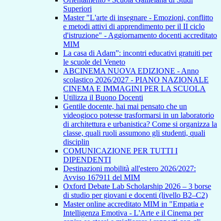
Superiori
Master "L'arte di insegnare - Emozioni, conflitto
e metodi attivi di apprendimento per il II ciclo
d'istruzione" - Aggiornamento docenti accreditato
MIM
La casa di Adam”: incontri educativi gratuiti per
le scuole del Veneto
ABCINEMA NUOVA EDIZIONE - Anno
scolastico 2026/2027 - PIANO NAZIONALE
CINEMA E IMMAGINI PER LA SCUOLA
Utilizza il Buono Docenti
Gentile docente, hai mai pensato che un
videogioco potesse trasformarsi in un laboratorio
di architettura e urbanistica? Come si organizza la
classe, quali ruoli assumono gli studenti, quali
disciplin
COMUNICAZIONE PER TUTTI I
DIPENDENTI
Destinazioni mobilità all'estero 2026/2027:
Avviso 167911 del MIM
Oxford Debate Lab Scholarship 2026 – 3 borse
di studio per giovani e docenti (livello B2–C2)
Master online accreditato MIM in "Empatia e
Intelligenza Emotiva - L'Arte e il Cinema per