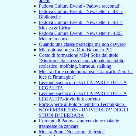
aperte
Padova Cultura Eventi - Padova racconta!
Padova Cultura Eventi - Newsletter n. 4317
Biblioteche
Padova Cultura Eventi - Newsletter n. 4314
Musica & Lirica
Padova Cultura Eventi - Newsletter n. 4303
Mostre in corso
Quando una classe partecipa ma non davvero
Microbioma presso Orto Botanico PD
Corso di formazione MIM Sofia dal titolo
"Sindrome da stress occupazionale in ambito
scolastico: mobbing, burnout, stalking"
Mostra d'arte contemporanea "Giancarlo Zen. La
luce fa l'immagine"
Lezione-spettacolo DALLA PARTE DELLA
LEGALITA
Lezione-spettacolo DALLA PARTE DELLA
LEGALITA- invio link corretto
Porte Aperte al Polo Scientifico Tecnologico -
NOVEMBRE 2026 - UNIVERSITA' DEGLI
STUDI DI FERRARA
Comune di Padova - prevenzione malattie
trasmesse da zanzare
Mostra Pope "Nel colore, il gesto"