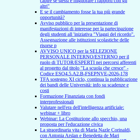
capire se stessi e migliorare i rapporti con gli
altri"
E se il cambiamento fosse la tua più grande
opportunità?
Avviso pubblico per la presentazione di
manifestazioni di interesse per la partecipazione
degli studenti all 'iniziativa "Viaggi del ricordo".
Assegnazione alle istituzioni scolastiche delle
risorse p
AVVISO UNICO per la SELEZIONE
PERSONALE INTERNO/ESTERNO per il
ruolo di TUTOR/ESPERTI nei percorsi afferenti
al progetto dal titolo "La scuola che cresce" -
Codice ESO4.5.A2.B-FSEPNVE-2026-178
TFA sostegno XI ciclo, continua la pubblicazione
dei bandi delle Università: info su scadenze e
costi
Formazione Finanziata con fondi
interprofessionali
Valutare nell'era dell'intelligenza artificiale:
webinar + libro
Webinar: La Costituzione allo specchio, una
proposta per l'educazione civica
La straordinaria vita di Maria Nazle Corinaldi,
con Antonia Arslan e Benedetta de Mari