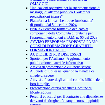
OMAGGIO
"Indicazioni operative per la sperimentazione di
messaggi di allarme pubblico IT-alert per
precipitazioni intense"
Piattaforma Unica - Le nuove funzionalita'
disponibili dal 5 dicembre 2024
PNRR - Percorso formativo dedicato ai
componenti delle Comunità di pratiche per
l'apprendimento di cui al D.M. n. 66 del 2023.
AVVISO PERFORMA PROPOSTA PA 360
CORSI DI FORMAZIONE GRATUITI .
FORMAZIONE MIUR
AUDIOLIBRI PER DISLESSICI
Sportelli per l’Autismo - Aggiornamento
pubblicazione materiale informativo
Attività di promozione AVIS nelle scuole
A Scuola di Epilessia, quando la malattia ci
chiede di sapere”
Attività a favore degli alunni con disabilità e delle
loro famiglie.
Presentazione offerta didattica Comune di
Monteriggioni
Percorsi educativi per il contrasto alle dipendenze
derivanti da droghe - fentanyl e nuovi oppioidi
sintetici