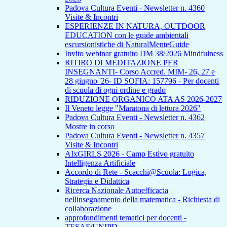
Padova Cultura Eventi - Newsletter n. 4360
Visite & Incontri
ESPERIENZE IN NATURA, OUTDOOR
EDUCATION con le guide ambientali
escursionistiche di NaturalMenteGuide
Invito webinar gratuito DM 38/2026 Mindfulness
RITIRO DI MEDITAZIONE PER
INSEGNANTI- Corso Accred. MIM- 26, 27 e
28 giugno '26- ID SOFIA: 157796 - Per docenti
di scuola di ogni ordine e grado
RIDUZIONE ORGANICO ATA AS 2026-2027
Il Veneto legge "Maratona di lettura 2026"
Padova Cultura Eventi - Newsletter n. 4362
Mostre in corso
Padova Cultura Eventi - Newsletter n. 4357
Visite & Incontri
AIxGIRLS 2026 - Camp Estivo gratuito
Intelligenza Artificiale
Accordo di Rete - Scacchi@Scuola: Logica,
Strategia e Didattica
Ricerca Nazionale Autoefficacia
nellinsegnamento della matematica - Richiesta di
collaborazione
approfondimenti tematici per docenti -
TESAF/UNIPD