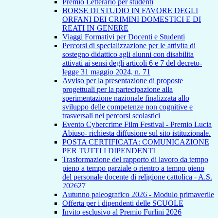
Premio Letterario per studenti
BORSE DI STUDIO IN FAVORE DEGLI
ORFANI DEI CRIMINI DOMESTICI E DI
REATI IN GENERE
Viaggi Formativi per Docenti e Studenti
Percorsi di specializzazione per le attivita di
sostegno didattico agli alunni con disabilita
attivati ai sensi degli articoli 6 e 7 del decreto-
legge 31 maggio 2024, n. 71
Avviso per la presentazione di proposte
progettuali per la partecipazione alla
sperimentazione nazionale finalizzata allo
sviluppo delle competenze non cognitive e
trasversali nei percorsi scolastici
Evento Cybercrime Film Festival - Premio Lucia
Abiuso- richiesta diffusione sul sito istituzionale.
POSTA CERTIFICATA: COMUNICAZIONE
PER TUTTI I DIPENDENTI
Trasformazione del rapporto di lavoro da tempo
pieno a tempo parziale o rientro a tempo pieno
del personale docente di religione cattolica - A.S.
202627
Autunno paleografico 2026 - Modulo primaverile
Offerta per i dipendenti delle SCUOLE
Invito esclusivo al Premio Furlini 2026