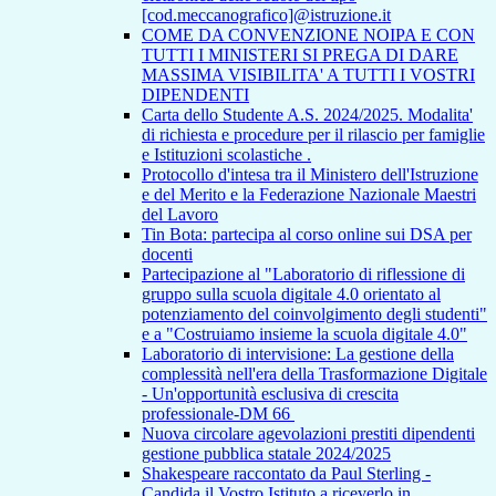
[cod.meccanografico]@istruzione.it
COME DA CONVENZIONE NOIPA E CON
TUTTI I MINISTERI SI PREGA DI DARE
MASSIMA VISIBILITA' A TUTTI I VOSTRI
DIPENDENTI
Carta dello Studente A.S. 2024/2025. Modalita'
di richiesta e procedure per il rilascio per famiglie
e Istituzioni scolastiche .
Protocollo d'intesa tra il Ministero dell'Istruzione
e del Merito e la Federazione Nazionale Maestri
del Lavoro
Tin Bota: partecipa al corso online sui DSA per
docenti
Partecipazione al "Laboratorio di riflessione di
gruppo sulla scuola digitale 4.0 orientato al
potenziamento del coinvolgimento degli studenti"
e a "Costruiamo insieme la scuola digitale 4.0"
Laboratorio di intervisione: La gestione della
complessità nell'era della Trasformazione Digitale
- Un'opportunità esclusiva di crescita
professionale-DM 66
Nuova circolare agevolazioni prestiti dipendenti
gestione pubblica statale 2024/2025
Shakespeare raccontato da Paul Sterling -
Candida il Vostro Istituto a riceverlo in