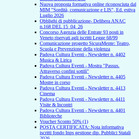
Nuova proposta formativa online riconosciuta dal
MIM "Sordità, comunicazione e LIS", Ed. estiva
Luglio 2026
Obblighi di pubblicazione- Delibera ANAC
n.168 DEL 15_04_26
Concorso Agenzia delle Entrate 93 posti in
Veneto riservati agli iscritti Legge 68/99
Comunicazione progetto SicuraMente: Teatro,
Scuola e Prevenzione della violenza
Padova Cultura Eventi - Newsletter n. 4402
Musica & Lirica
Padova Cultura Eventi - Mostra "Passus.
Attraverso confini sottili"
Padova Cultura Eventi - Newsletter n. 4405
Mostre in corso
Padova Cultura Eventi - Newsletter n. 4413
Cinema
Padova Cultura Eventi - Newsletter n. 4411
Visite & Incontri
Padova Cultura Eventi - Newsletter n. 4401
Biblioteche
Voucher Sconto 50% (1)
POSTA CERTIFICATA: Nota informativa
iscritti fondo Inps gestione dip. Pubblici Statali
2026