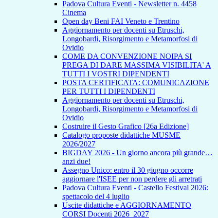
Padova Cultura Eventi - Newsletter n. 4458
Cinema
Open day Beni FAI Veneto e Trentino
Aggiornamento per docenti su Etruschi,
Longobardi, Risorgimento e Metamorfosi di
Ovidio
COME DA CONVENZIONE NOIPA SI
PREGA DI DARE MASSIMA VISIBILITA' A
TUTTI I VOSTRI DIPENDENTI
POSTA CERTIFICATA: COMUNICAZIONE
PER TUTTI I DIPENDENTI
Aggiornamento per docenti su Etruschi,
Longobardi, Risorgimento e Metamorfosi di
Ovidio
Costruire il Gesto Grafico [26a Edizione]
Catalogo proposte didattiche MUSME
2026/2027
BIGDAY 2026 - Un giorno ancora più grande…
anzi due!
Assegno Unico: entro il 30 giugno occorre
aggiornare l'ISEE per non perdere gli arretrati
Padova Cultura Eventi - Castello Festival 2026:
spettacolo del 4 luglio
Uscite didattiche e AGGIORNAMENTO
CORSI Docenti 2026_2027