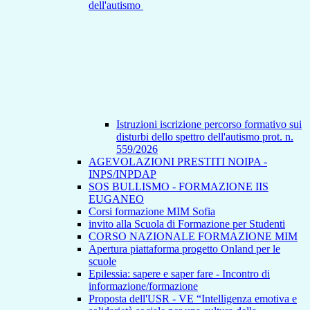
dell'autismo
Istruzioni iscrizione percorso formativo sui
disturbi dello spettro dell'autismo prot. n.
559/2026
AGEVOLAZIONI PRESTITI NOIPA -
INPS/INPDAP
SOS BULLISMO - FORMAZIONE IIS
EUGANEO
Corsi formazione MIM Sofia
invito alla Scuola di Formazione per Studenti
CORSO NAZIONALE FORMAZIONE MIM
Apertura piattaforma progetto Onland per le
scuole
Epilessia: sapere e saper fare - Incontro di
informazione/formazione
Proposta dell'USR - VE “Intelligenza emotiva e