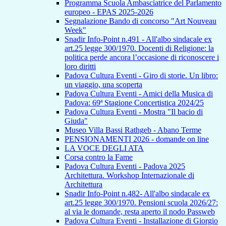
Programma Scuola Ambasciatrice del Parlamento
europeo - EPAS 2025-2026
Segnalazione Bando di concorso "Art Nouveau
Week"
Snadir Info-Point n.491 - All'albo sindacale ex
art.25 legge 300/1970. Docenti di Religione: la
politica perde ancora l’occasione di riconoscere i
loro diritti
Padova Cultura Eventi - Giro di storie. Un libro:
un viaggio, una scoperta
Padova Cultura Eventi - Amici della Musica di
Padova: 69ª Stagione Concertistica 2024/25
Padova Cultura Eventi - Mostra "Il bacio di
Giuda"
Museo Villa Bassi Rathgeb - Abano Terme
PENSIONAMENTI 2026 - domande on line
LA VOCE DEGLI ATA
Corsa contro la Fame
Padova Cultura Eventi - Padova 2025
Architettura. Workshop Internazionale di
Architettura
Snadir Info-Point n.482- All'albo sindacale ex
art.25 legge 300/1970. Pensioni scuola 2026/27:
al via le domande, resta aperto il nodo Passweb
Padova Cultura Eventi - Installazione di Giorgio