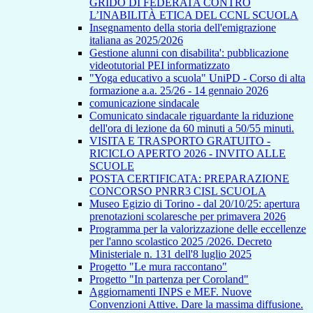
GRIDO DI FEDERATA CONTRO
L’INABILITÀ ETICA DEL CCNL SCUOLA
Insegnamento della storia dell'emigrazione
italiana as 2025/2026
Gestione alunni con disabilita': pubblicazione
videotutorial PEI informatizzato
"Yoga educativo a scuola" UniPD - Corso di alta
formazione a.a. 25/26 - 14 gennaio 2026
comunicazione sindacale
Comunicato sindacale riguardante la riduzione
dell'ora di lezione da 60 minuti a 50/55 minuti.
VISITA E TRASPORTO GRATUITO -
RICICLO APERTO 2026 - INVITO ALLE
SCUOLE
POSTA CERTIFICATA: PREPARAZIONE
CONCORSO PNRR3 CISL SCUOLA
Museo Egizio di Torino - dal 20/10/25: apertura
prenotazioni scolaresche per primavera 2026
Programma per la valorizzazione delle eccellenze
per l'anno scolastico 2025 /2026. Decreto
Ministeriale n. 131 dell'8 luglio 2025
Progetto "Le mura raccontano"
Progetto "In partenza per Coroland"
Aggiornamenti INPS e MEF. Nuove
Convenzioni Attive. Dare la massima diffusione.