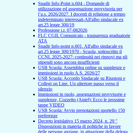
Snadir Info-Point n.604 - Domande di
utilizzazione ed assegnazione provvisoria per
l’a.s. 2026/2027. I docenti di religione a tempo
indeterminato interessati-All'albo sindacale ex
art.25 legge 300/19
Professione i.r. 07-082026
FLC CGIL Comunicato - trasparenza graduatorie
ATA
Snadir Info-point n.601. All'albo sindacale ex
art.25 legge 300/1970 - Scuola, sottoscritto il
CCNL 2025-2027: continuità nei rinnovi ma gli
stipendi sono ancora insufficienti
USB Scuola: Assemblea online su supplenze e
immissioni in ruolo A.S. 2026/27
USB Scuola: Accordo Sindacale su Riunioni e
Collegi on Line. Un ulteriore passo verso il
silenzio
Immissioni in ruolo, assegnazioni provvisorie e
supplenze, Cozzetto (Anief): Ecco le prossime
tappe VIDEO
USB Scuola: Avvio prenotazioni sportello 150
preferenze
Decreto legislativo 15 marzo 2024, n. 29 "
Disposizioni in materia di politiche in favore
delle persone anziane, in attuazione della delega