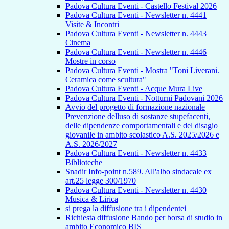
Padova Cultura Eventi - Castello Festival 2026
Padova Cultura Eventi - Newsletter n. 4441
Visite & Incontri
Padova Cultura Eventi - Newsletter n. 4443
Cinema
Padova Cultura Eventi - Newsletter n. 4446
Mostre in corso
Padova Cultura Eventi - Mostra "Toni Liverani.
Ceramica come scultura"
Padova Cultura Eventi - Acque Mura Live
Padova Cultura Eventi - Notturni Padovani 2026
Avvio del progetto di formazione nazionale
Prevenzione delluso di sostanze stupefacenti,
delle dipendenze comportamentali e del disagio
giovanile in ambito scolastico A.S. 2025/2026 e
A.S. 2026/2027
Padova Cultura Eventi - Newsletter n. 4433
Biblioteche
Snadir Info-point n.589. All'albo sindacale ex
art.25 legge 300/1970
Padova Cultura Eventi - Newsletter n. 4430
Musica & Lirica
si prega la diffusione tra i dipendentei
Richiesta diffusione Bando per borsa di studio in
ambito Economico BIS