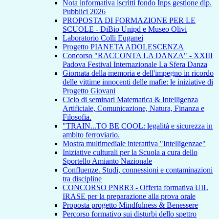
Nota informativa iscritti fondo Inps gestione dip.
Pubblici 2026
PROPOSTA DI FORMAZIONE PER LE
SCUOLE - DiBio Unipd e Museo Olivi
Laboratorio Colli Euganei
Progetto PIANETA ADOLESCENZA
Concorso "RACCONTA LA DANZA" - XXIII
Padova Festival Internazionale La Sfera Danza
Giornata della memoria e dell'impegno in ricordo
delle vittime innocenti delle mafie: le iniziative di
Progetto Giovani
Ciclo di seminari Matematica & Intelligenza
Artificiale, Comunicazione, Natura, Finanza e
Filosofia.
"TRAIN...TO BE COOL: legalità e sicurezza in
ambito ferroviario.
Mostra multimediale interattiva "Intelligenzae"
Iniziative culturali per la Scuola a cura dello
Sportello Amianto Nazionale
Confluenze. Studi, connessioni e contaminazioni
tra discipline
CONCORSO PNRR3 - Offerta formativa UIL
IRASE per la preparazione alla prova orale
Proposta progetto Mindfulness & Benessere
Percorso formativo sui disturbi dello spettro