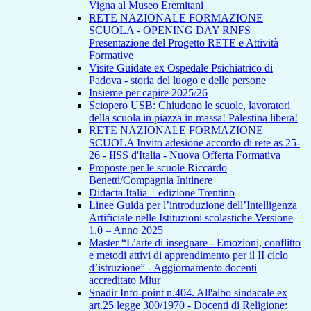
Vigna al Museo Eremitani
RETE NAZIONALE FORMAZIONE
SCUOLA - OPENING DAY RNFS
Presentazione del Progetto RETE e Attività
Formative
Visite Guidate ex Ospedale Psichiatrico di
Padova - storia del luogo e delle persone
Insieme per capire 2025/26
Sciopero USB: Chiudono le scuole, lavoratori
della scuola in piazza in massa! Palestina libera!
RETE NAZIONALE FORMAZIONE
SCUOLA Invito adesione accordo di rete as 25-
26 - IISS d'Italia - Nuova Offerta Formativa
Proposte per le scuole Riccardo
Benetti/Compagnia Initinere
Didacta Italia – edizione Trentino
Linee Guida per l’introduzione dell’Intelligenza
Artificiale nelle Istituzioni scolastiche Versione
1.0 – Anno 2025
Master “L’arte di insegnare - Emozioni, conflitto
e metodi attivi di apprendimento per il II ciclo
d’istruzione” - Aggiornamento docenti
accreditato Miur
Snadir Info-point n.404. All'albo sindacale ex
art.25 legge 300/1970 - Docenti di Religione: