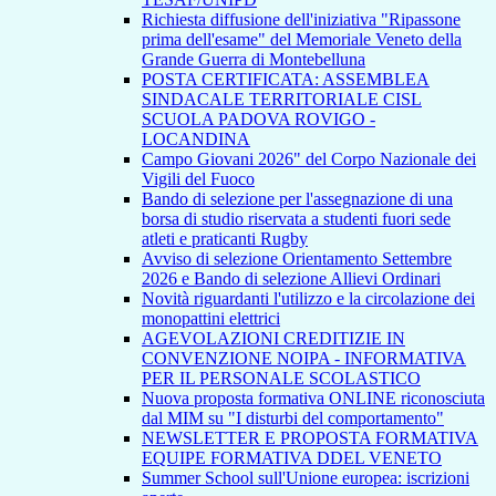
Richiesta diffusione dell'iniziativa "Ripassone
prima dell'esame" del Memoriale Veneto della
Grande Guerra di Montebelluna
POSTA CERTIFICATA: ASSEMBLEA
SINDACALE TERRITORIALE CISL
SCUOLA PADOVA ROVIGO -
LOCANDINA
Campo Giovani 2026" del Corpo Nazionale dei
Vigili del Fuoco
Bando di selezione per l'assegnazione di una
borsa di studio riservata a studenti fuori sede
atleti e praticanti Rugby
Avviso di selezione Orientamento Settembre
2026 e Bando di selezione Allievi Ordinari
Novità riguardanti l'utilizzo e la circolazione dei
monopattini elettrici
AGEVOLAZIONI CREDITIZIE IN
CONVENZIONE NOIPA - INFORMATIVA
PER IL PERSONALE SCOLASTICO
Nuova proposta formativa ONLINE riconosciuta
dal MIM su "I disturbi del comportamento"
NEWSLETTER E PROPOSTA FORMATIVA
EQUIPE FORMATIVA DDEL VENETO
Summer School sull'Unione europea: iscrizioni