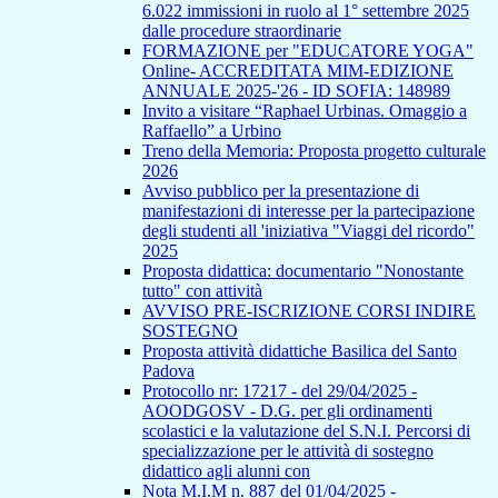
6.022 immissioni in ruolo al 1° settembre 2025
dalle procedure straordinarie
FORMAZIONE per "EDUCATORE YOGA"
Online- ACCREDITATA MIM-EDIZIONE
ANNUALE 2025-'26 - ID SOFIA: 148989
Invito a visitare “Raphael Urbinas. Omaggio a
Raffaello” a Urbino
Treno della Memoria: Proposta progetto culturale
2026
Avviso pubblico per la presentazione di
manifestazioni di interesse per la partecipazione
degli studenti all 'iniziativa "Viaggi del ricordo"
2025
Proposta didattica: documentario "Nonostante
tutto" con attività
AVVISO PRE-ISCRIZIONE CORSI INDIRE
SOSTEGNO
Proposta attività didattiche Basilica del Santo
Padova
Protocollo nr: 17217 - del 29/04/2025 -
AOODGOSV - D.G. per gli ordinamenti
scolastici e la valutazione del S.N.I. Percorsi di
specializzazione per le attività di sostegno
didattico agli alunni con
Nota M.I.M n. 887 del 01/04/2025 -