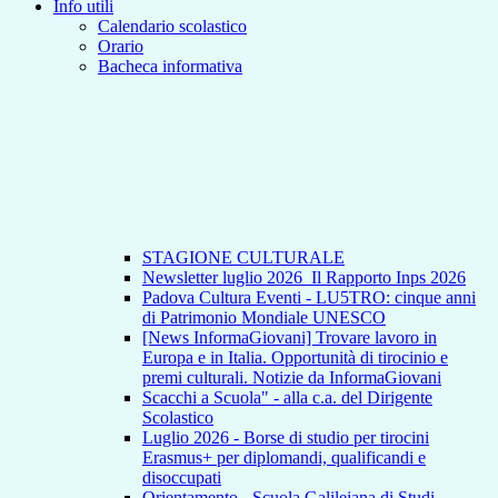
Info utili
Calendario scolastico
Orario
Bacheca informativa
STAGIONE CULTURALE
Newsletter luglio 2026_Il Rapporto Inps 2026
Padova Cultura Eventi - LU5TRO: cinque anni
di Patrimonio Mondiale UNESCO
[News InformaGiovani] Trovare lavoro in
Europa e in Italia. Opportunità di tirocinio e
premi culturali. Notizie da InformaGiovani
Scacchi a Scuola" - alla c.a. del Dirigente
Scolastico
Luglio 2026 - Borse di studio per tirocini
Erasmus+ per diplomandi, qualificandi e
disoccupati
Orientamento - Scuola Galileiana di Studi