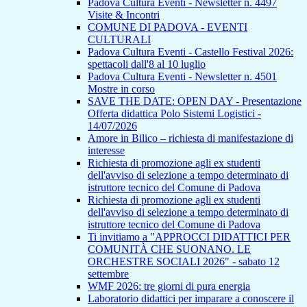
Padova Cultura Eventi - Newsletter n. 4497
Visite & Incontri
COMUNE DI PADOVA - EVENTI
CULTURALI
Padova Cultura Eventi - Castello Festival 2026:
spettacoli dall'8 al 10 luglio
Padova Cultura Eventi - Newsletter n. 4501
Mostre in corso
SAVE THE DATE: OPEN DAY - Presentazione
Offerta didattica Polo Sistemi Logistici -
14/07/2026
Amore in Bilico – richiesta di manifestazione di
interesse
Richiesta di promozione agli ex studenti
dell'avviso di selezione a tempo determinato di
istruttore tecnico del Comune di Padova
Richiesta di promozione agli ex studenti
dell'avviso di selezione a tempo determinato di
istruttore tecnico del Comune di Padova
Ti invitiamo a "APPROCCI DIDATTICI PER
COMUNITÀ CHE SUONANO. LE
ORCHESTRE SOCIALI 2026" - sabato 12
settembre
WMF 2026: tre giorni di pura energia
Laboratorio didattici per imparare a conoscere il