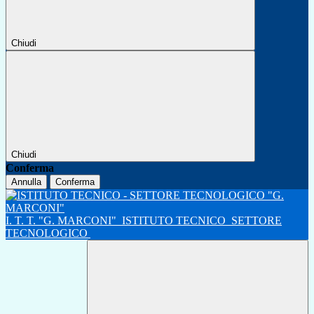
Chiudi
Chiudi
Conferma
Annulla
Conferma
I. T. T. "G. MARCONI"
ISTITUTO TECNICO
SETTORE
TECNOLOGICO