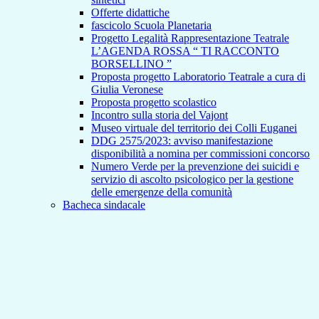
Offerte didattiche
fascicolo Scuola Planetaria
Progetto Legalità Rappresentazione Teatrale
L’AGENDA ROSSA “ TI RACCONTO
BORSELLINO ”
Proposta progetto Laboratorio Teatrale a cura di
Giulia Veronese
Proposta progetto scolastico
Incontro sulla storia del Vajont
Museo virtuale del territorio dei Colli Euganei
DDG 2575/2023: avviso manifestazione
disponibilità a nomina per commissioni concorso
Numero Verde per la prevenzione dei suicidi e
servizio di ascolto psicologico per la gestione
delle emergenze della comunità
Bacheca sindacale