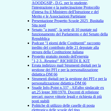
AOODGSIP - D.G. per lo studente,
l'integrazione e la partecipazione Protocollo
d'intesa fra il Ministero dell'Istruzione e del
Merito e le Associazioni Partigiane
Presentazione Progetto Scuole 2025_Busitalia
Sita nord
Senato "a punti", la serie di 10 puntate sul
funzionamento del Parlamento e del Senato della
Repubblica
Podcast "I giorni delle Costituenti" racconto
inedito del contributo delle 21 deputate alla
stesura della Costituzione italiana
Progetto gratuito mondo dell'energia
"1,2,3...Respira!" RICHIEDI IL KIT
Errata indirizzo mail Strumenti digitali per la
gestione dei PFI e per la personalizzazione
didattica-DM 66
Strumenti digitali per la gestione dei PFI e per la
personalizzazione didattica-DM 66
Snadir Info-Point n.337 - All'albo sindacale ex
art.25 legge 300/1970. Docenti di religione
precari: nuove vittorie legali e richiesta di più
posti stabili
Politiche di utilizzo delle caselle di posta
elettronica delle scuole del tipo