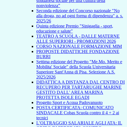
solidarietà sociale per una cultura della
nonviolenza”
Seconda edizione del Concorso nazionale "No
alla droga, no ad ogni forma di dipendenza" a. s.
2025/26
Quinta edizione Premio "Sinigaglia - sport,
educazione e salute"
TEATRO A SCUOLA - DALLE MATERNE
ALLE SUPERIORI - PROMOZIONI 2026
CORSO NAZIONALE FORMAZIONE MIM
PROPOSTE DIDATTICHE FONDAZIONE
BURRI
Settima edizione del Progetto "Me.Mo. Merito e
Mobilita' Sociale" della Scuola Universitaria
Superiore Sant'Anna di Pisa. Selezione A.S.
2025/2026
DIDATTICA A DISTANZA DAL CENTRO DI
RECUPERO PER TARTARUGHE MARINE
GESTITO DALL' AREA MARINA
PROTETTA ISOLE EGADI
Progetto Sport e Acqua Padovanuoto
POSTA CERTIFICATA: COMUNICATO
SINDACALE Cobas Scuola contro il 4 + 2 ai
tecnici
L’OLTRAGGIO SALARIALE AGLI ATA: IL