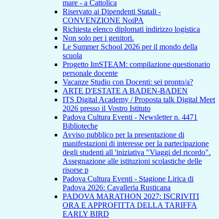
mare - a Cattolica
Riservato ai Dipendenti Statali -
CONVENZIONE NoiPA
Richiesta elenco diplomati indirizzo logistica
Non solo per i genitori.
Le Summer School 2026 per il mondo della
scuola
Progetto ImSTEAM: compilazione questionario
personale docente
Vacanze Studio con Docenti: sei pronto/a?
ARTE D'ESTATE A BADEN-BADEN
ITS Digital Academy / Proposta talk Digital Meet
2026 presso il Vostro Istituto
Padova Cultura Eventi - Newsletter n. 4471
Biblioteche
Avviso pubblico per la presentazione di
manifestazioni di interesse per la partecipazione
degli studenti all 'iniziativa "Viaggi del ricordo".
Assegnazione alle istituzioni scolastiche delle
risorse p
Padova Cultura Eventi - Stagione Lirica di
Padova 2026: Cavalleria Rusticana
PADOVA MARATHON 2027: ISCRIVITI
ORA E APPROFITTA DELLA TARIFFA
EARLY BIRD