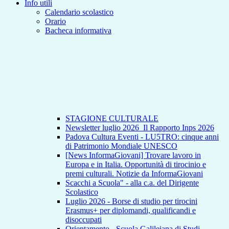
Info utili
Calendario scolastico
Orario
Bacheca informativa
STAGIONE CULTURALE
Newsletter luglio 2026_Il Rapporto Inps 2026
Padova Cultura Eventi - LU5TRO: cinque anni
di Patrimonio Mondiale UNESCO
[News InformaGiovani] Trovare lavoro in
Europa e in Italia. Opportunità di tirocinio e
premi culturali. Notizie da InformaGiovani
Scacchi a Scuola" - alla c.a. del Dirigente
Scolastico
Luglio 2026 - Borse di studio per tirocini
Erasmus+ per diplomandi, qualificandi e
disoccupati
Orientamento - Scuola Galileiana di Studi