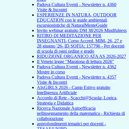
Padova Cultura Eventi - Newsletter n. 4360
Visite & Incontri
ESPERIENZE IN NATURA, OUTDOOR
EDUCATION con le guide ambientali
escursionistiche di NaturalMenteGuide
Invito webinar gratuito DM 38/2026 Mindfulness
RITIRO DI MEDITAZIONE PER
INSEGNANTI- Corso Accred. MIM- 26, 27 e
28 giugno '26- ID SOFIA: 157796 - Per docenti
di scuola di ogni ordine e grado
RIDUZIONE ORGANICO ATA AS 2026-2027
Il Veneto legge "Maratona di lettura 2026"
Padova Cultura Eventi - Newsletter n. 4362
Mostre in corso
Padova Cultura Eventi - Newsletter n. 4357
Visite & Incontri
AIxGIRLS 2026 - Camp Estivo gratuito
Intelligenza Artificiale
Accordo di Rete - Scacchi@Scuola: Logica,
Strategia e Didattica
Ricerca Nazionale Autoefficacia
nellinsegnamento della matematica - Richiesta di
collaborazione
approfondimenti tematici per docenti -
TESAF/UNIPD