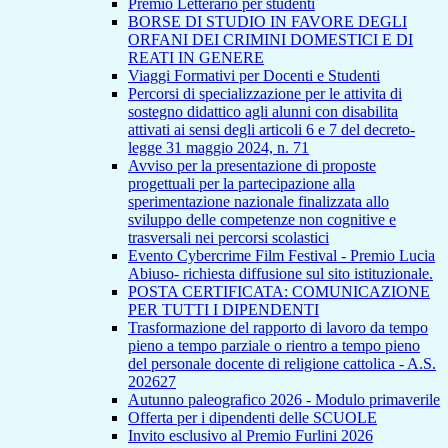
Premio Letterario per studenti
BORSE DI STUDIO IN FAVORE DEGLI
ORFANI DEI CRIMINI DOMESTICI E DI
REATI IN GENERE
Viaggi Formativi per Docenti e Studenti
Percorsi di specializzazione per le attivita di
sostegno didattico agli alunni con disabilita
attivati ai sensi degli articoli 6 e 7 del decreto-
legge 31 maggio 2024, n. 71
Avviso per la presentazione di proposte
progettuali per la partecipazione alla
sperimentazione nazionale finalizzata allo
sviluppo delle competenze non cognitive e
trasversali nei percorsi scolastici
Evento Cybercrime Film Festival - Premio Lucia
Abiuso- richiesta diffusione sul sito istituzionale.
POSTA CERTIFICATA: COMUNICAZIONE
PER TUTTI I DIPENDENTI
Trasformazione del rapporto di lavoro da tempo
pieno a tempo parziale o rientro a tempo pieno
del personale docente di religione cattolica - A.S.
202627
Autunno paleografico 2026 - Modulo primaverile
Offerta per i dipendenti delle SCUOLE
Invito esclusivo al Premio Furlini 2026