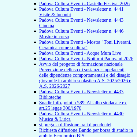
Padova Cultura Eventi - Castello Festival 2026
Padova Cultura Eventi - Newsletter n. 4441
Visite & Incontri
Padova Cultura Eventi - Newsletter n. 4443
Cinema
Padova Cultura Eventi - Newsletter n. 4446
Mostre in corso
Padova Cultura Eventi - Mostra "Toni Liverani.
Ceramica come scultura"
Padova Cultura Eventi - Acque Mura Live
Padova Cultura Eventi - Notturni Padovani 2026
Avvio del progetto di formazione nazionale
Prevenzione delluso di sostanze stupefacenti,
delle dipendenze comportamentali e del disagio
giovanile in ambito scolastico A.S. 2025/2026 e
A.S. 2026/2027
Padova Cultura Eventi - Newsletter n. 4433
Biblioteche
Snadir Info-point n.589. All'albo sindacale ex
art.25 legge 300/1970
Padova Cultura Eventi - Newsletter n. 4430
Musica & Lirica
si prega la diffusione tra i dipendentei
Richiesta diffusione Bando per borsa di studio in
ambito Economico BIS