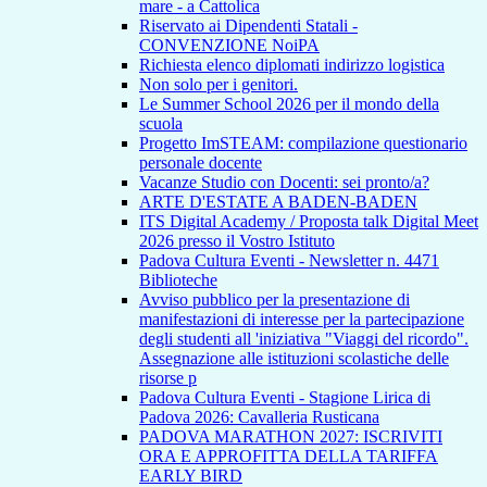
mare - a Cattolica
Riservato ai Dipendenti Statali -
CONVENZIONE NoiPA
Richiesta elenco diplomati indirizzo logistica
Non solo per i genitori.
Le Summer School 2026 per il mondo della
scuola
Progetto ImSTEAM: compilazione questionario
personale docente
Vacanze Studio con Docenti: sei pronto/a?
ARTE D'ESTATE A BADEN-BADEN
ITS Digital Academy / Proposta talk Digital Meet
2026 presso il Vostro Istituto
Padova Cultura Eventi - Newsletter n. 4471
Biblioteche
Avviso pubblico per la presentazione di
manifestazioni di interesse per la partecipazione
degli studenti all 'iniziativa "Viaggi del ricordo".
Assegnazione alle istituzioni scolastiche delle
risorse p
Padova Cultura Eventi - Stagione Lirica di
Padova 2026: Cavalleria Rusticana
PADOVA MARATHON 2027: ISCRIVITI
ORA E APPROFITTA DELLA TARIFFA
EARLY BIRD