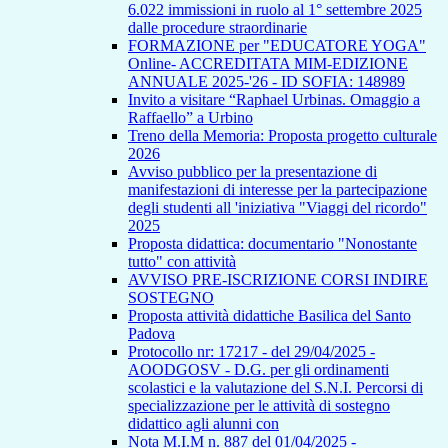
6.022 immissioni in ruolo al 1° settembre 2025
dalle procedure straordinarie
FORMAZIONE per "EDUCATORE YOGA"
Online- ACCREDITATA MIM-EDIZIONE
ANNUALE 2025-'26 - ID SOFIA: 148989
Invito a visitare “Raphael Urbinas. Omaggio a
Raffaello” a Urbino
Treno della Memoria: Proposta progetto culturale
2026
Avviso pubblico per la presentazione di
manifestazioni di interesse per la partecipazione
degli studenti all 'iniziativa "Viaggi del ricordo"
2025
Proposta didattica: documentario "Nonostante
tutto" con attività
AVVISO PRE-ISCRIZIONE CORSI INDIRE
SOSTEGNO
Proposta attività didattiche Basilica del Santo
Padova
Protocollo nr: 17217 - del 29/04/2025 -
AOODGOSV - D.G. per gli ordinamenti
scolastici e la valutazione del S.N.I. Percorsi di
specializzazione per le attività di sostegno
didattico agli alunni con
Nota M.I.M n. 887 del 01/04/2025 -