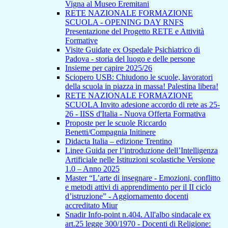
Vigna al Museo Eremitani
RETE NAZIONALE FORMAZIONE
SCUOLA - OPENING DAY RNFS
Presentazione del Progetto RETE e Attività
Formative
Visite Guidate ex Ospedale Psichiatrico di
Padova - storia del luogo e delle persone
Insieme per capire 2025/26
Sciopero USB: Chiudono le scuole, lavoratori
della scuola in piazza in massa! Palestina libera!
RETE NAZIONALE FORMAZIONE
SCUOLA Invito adesione accordo di rete as 25-
26 - IISS d'Italia - Nuova Offerta Formativa
Proposte per le scuole Riccardo
Benetti/Compagnia Initinere
Didacta Italia – edizione Trentino
Linee Guida per l’introduzione dell’Intelligenza
Artificiale nelle Istituzioni scolastiche Versione
1.0 – Anno 2025
Master “L’arte di insegnare - Emozioni, conflitto
e metodi attivi di apprendimento per il II ciclo
d’istruzione” - Aggiornamento docenti
accreditato Miur
Snadir Info-point n.404. All'albo sindacale ex
art.25 legge 300/1970 - Docenti di Religione: