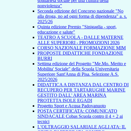
solidarietà sociale per una cultura della
nonviolenza”
Seconda edizione del Concorso nazionale "No
alla droga, no ad ogni forma di dipendenza" a. s.
2025/26
Quinta edizione Premio "Sinigaglia - sport,
educazione e salute"
TEATRO A SCUOLA - DALLE MATERNE
ALLE SUPERIORI - PROMOZIONI 2026
CORSO NAZIONALE FORMAZIONE MIM
PROPOSTE DIDATTICHE FONDAZIONE
BURRI
Settima edizione del Progetto "Me.Mo. Merito e
Mobilita' Sociale" della Scuola Universitaria
Superiore Sant'Anna di Pisa. Selezione A.S.
2025/2026
DIDATTICA A DISTANZA DAL CENTRO DI
RECUPERO PER TARTARUGHE MARINE
GESTITO DALL' AREA MARINA
PROTETTA ISOLE EGADI
Progetto Sport e Acqua Padovanuoto
POSTA CERTIFICATA: COMUNICATO
SINDACALE Cobas Scuola contro il 4 + 2 ai
tecnici
L’OLTRAGGIO SALARIALE AGLI ATA: IL