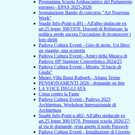
Programma Scuola Ambasciatrice del Parlamento
europeo - EPAS 2025-2026
Segnalazione Bando di concorso "Art Nouveau
Week"
Snadir Info-Point n.491 - All'albo sindacale ex
art.25 legge 300/1970. Docenti di Religione: la
politica perde ancora l’occasione di riconoscere i
loro diritti
Padova Cultura Eventi - Giro di storie. Un libro:
un viaggio, una scoperta
Padova Cultura Eventi - Amici della Musica di
Padova: 69ª Stagione Concertistica 2024/25
Padova Cultura Eventi - Mostra "Il bacio di
Giuda"
Museo Villa Bassi Rathgeb - Abano Terme
PENSIONAMENTI 2026 - domande on line
LA VOCE DEGLI ATA
Corsa contro la Fame
Padova Cultura Eventi - Padova 2025
Architettura. Workshop Internazionale di
Architettura
Snadir Info-Point n.482- All'albo sindacale ex
art.25 legge 300/1970. Pensioni scuola 2026/27:
al via le domande, resta aperto il nodo Passweb
Padova Cultura Eventi - Installazione di Giorgio