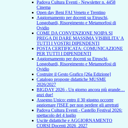
Padova Cultura Eventi - Newsletter n. 4458
Cinema
Open day Beni FAI Veneto e Trentino
Aggiornamento per docenti su Etruschi,
Longobardi, Risorgimento e Metamorfosi di
Ovidio
COME DA CONVENZIONE NOIPA SI
PREGA DI DARE MASSIMA VISIBILITA' A
TUTTI I VOSTRI DIPENDENTI
POSTA CERTIFICATA: COMUNICAZIONE
PER TUTTI I DIPENDENTI
Aggiornamento per docenti su Etruschi,
Longobardi, Risorgimento e Metamorfosi di
Ovidio
Costruire il Gesto Grafico [26a Edizione]
Catalogo proposte didattiche MUSME
2026/2027
BIGDAY 2026 - Un giorno ancora più grande…
anzi due!
Assegno Unico: entro il 30 giugno occorre
aggiornare l'ISEE per non perdere gli arretrati
Padova Cultura Eventi - Castello Festival 2026:
spettacolo del 4 luglio
Uscite didattiche e AGGIORNAMENTO
CORSI Docenti 2026_2027