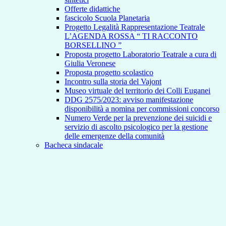
Offerte didattiche
fascicolo Scuola Planetaria
Progetto Legalità Rappresentazione Teatrale
L’AGENDA ROSSA “ TI RACCONTO
BORSELLINO ”
Proposta progetto Laboratorio Teatrale a cura di
Giulia Veronese
Proposta progetto scolastico
Incontro sulla storia del Vajont
Museo virtuale del territorio dei Colli Euganei
DDG 2575/2023: avviso manifestazione
disponibilità a nomina per commissioni concorso
Numero Verde per la prevenzione dei suicidi e
servizio di ascolto psicologico per la gestione
delle emergenze della comunità
Bacheca sindacale