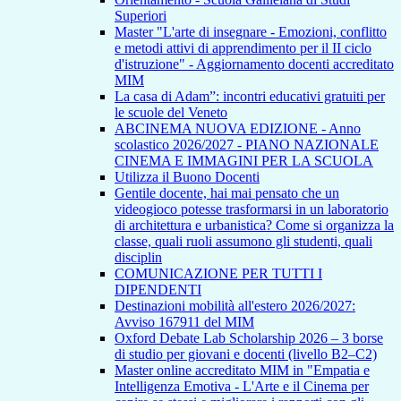
Superiori
Master "L'arte di insegnare - Emozioni, conflitto
e metodi attivi di apprendimento per il II ciclo
d'istruzione" - Aggiornamento docenti accreditato
MIM
La casa di Adam”: incontri educativi gratuiti per
le scuole del Veneto
ABCINEMA NUOVA EDIZIONE - Anno
scolastico 2026/2027 - PIANO NAZIONALE
CINEMA E IMMAGINI PER LA SCUOLA
Utilizza il Buono Docenti
Gentile docente, hai mai pensato che un
videogioco potesse trasformarsi in un laboratorio
di architettura e urbanistica? Come si organizza la
classe, quali ruoli assumono gli studenti, quali
disciplin
COMUNICAZIONE PER TUTTI I
DIPENDENTI
Destinazioni mobilità all'estero 2026/2027:
Avviso 167911 del MIM
Oxford Debate Lab Scholarship 2026 – 3 borse
di studio per giovani e docenti (livello B2–C2)
Master online accreditato MIM in "Empatia e
Intelligenza Emotiva - L'Arte e il Cinema per