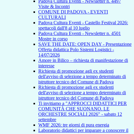
Padova Cultura Eventi - Newsletter n. 4497
Visite & Incontri
COMUNE DI PADOVA - EVENTI
CULTURALI
Padova Cultura Eventi - Castello Festival 2026:
spettacoli dall'8 al 10 luglio
Padova Cultura Eventi - Newsletter n. 4501
Mostre in corso
SAVE THE DATE: OPEN DAY - Presentazione
Offerta didattica Polo Sistemi Logistici -
14/07/2026
Amore in Bilico – richiesta di manifestazione di
interesse
Richiesta di promozione agli ex studenti
dell'avviso di selezione a tempo determinato di
istruttore tecnico del Comune di Padova
Richiesta di promozione agli ex studenti
dell'avviso di selezione a tempo determinato di
istruttore tecnico del Comune di Padova
Ti invitiamo a "APPROCCI DIDATTICI PER
COMUNITÀ CHE SUONANO. LE
ORCHESTRE SOCIALI 2026" - sabato 12
settembre
WMF 2026: tre giorni di pura energia
Laboratorio didattici per imparare a conoscere il