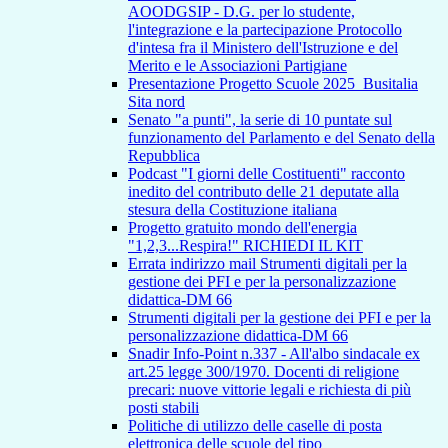
AOODGSIP - D.G. per lo studente,
l'integrazione e la partecipazione Protocollo
d'intesa fra il Ministero dell'Istruzione e del
Merito e le Associazioni Partigiane
Presentazione Progetto Scuole 2025_Busitalia
Sita nord
Senato "a punti", la serie di 10 puntate sul
funzionamento del Parlamento e del Senato della
Repubblica
Podcast "I giorni delle Costituenti" racconto
inedito del contributo delle 21 deputate alla
stesura della Costituzione italiana
Progetto gratuito mondo dell'energia
"1,2,3...Respira!" RICHIEDI IL KIT
Errata indirizzo mail Strumenti digitali per la
gestione dei PFI e per la personalizzazione
didattica-DM 66
Strumenti digitali per la gestione dei PFI e per la
personalizzazione didattica-DM 66
Snadir Info-Point n.337 - All'albo sindacale ex
art.25 legge 300/1970. Docenti di religione
precari: nuove vittorie legali e richiesta di più
posti stabili
Politiche di utilizzo delle caselle di posta
elettronica delle scuole del tipo