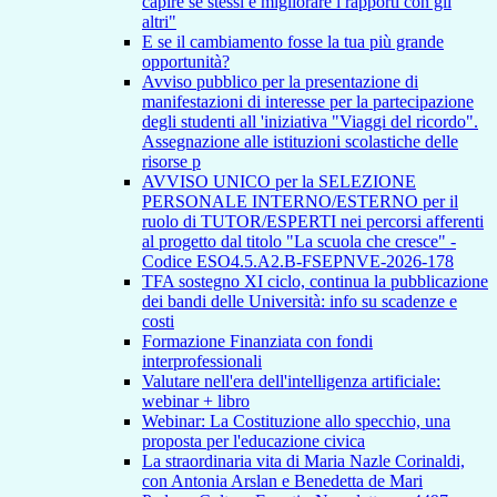
capire se stessi e migliorare i rapporti con gli
altri"
E se il cambiamento fosse la tua più grande
opportunità?
Avviso pubblico per la presentazione di
manifestazioni di interesse per la partecipazione
degli studenti all 'iniziativa "Viaggi del ricordo".
Assegnazione alle istituzioni scolastiche delle
risorse p
AVVISO UNICO per la SELEZIONE
PERSONALE INTERNO/ESTERNO per il
ruolo di TUTOR/ESPERTI nei percorsi afferenti
al progetto dal titolo "La scuola che cresce" -
Codice ESO4.5.A2.B-FSEPNVE-2026-178
TFA sostegno XI ciclo, continua la pubblicazione
dei bandi delle Università: info su scadenze e
costi
Formazione Finanziata con fondi
interprofessionali
Valutare nell'era dell'intelligenza artificiale:
webinar + libro
Webinar: La Costituzione allo specchio, una
proposta per l'educazione civica
La straordinaria vita di Maria Nazle Corinaldi,
con Antonia Arslan e Benedetta de Mari