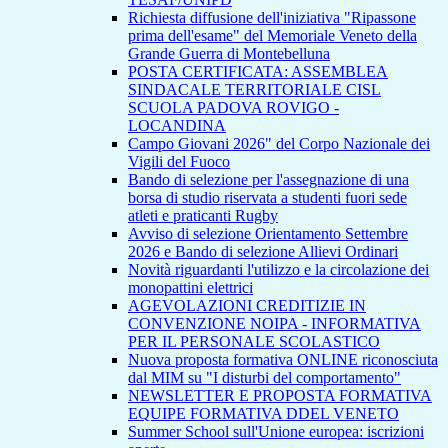
Richiesta diffusione dell'iniziativa "Ripassone
prima dell'esame" del Memoriale Veneto della
Grande Guerra di Montebelluna
POSTA CERTIFICATA: ASSEMBLEA
SINDACALE TERRITORIALE CISL
SCUOLA PADOVA ROVIGO -
LOCANDINA
Campo Giovani 2026" del Corpo Nazionale dei
Vigili del Fuoco
Bando di selezione per l'assegnazione di una
borsa di studio riservata a studenti fuori sede
atleti e praticanti Rugby
Avviso di selezione Orientamento Settembre
2026 e Bando di selezione Allievi Ordinari
Novità riguardanti l'utilizzo e la circolazione dei
monopattini elettrici
AGEVOLAZIONI CREDITIZIE IN
CONVENZIONE NOIPA - INFORMATIVA
PER IL PERSONALE SCOLASTICO
Nuova proposta formativa ONLINE riconosciuta
dal MIM su "I disturbi del comportamento"
NEWSLETTER E PROPOSTA FORMATIVA
EQUIPE FORMATIVA DDEL VENETO
Summer School sull'Unione europea: iscrizioni