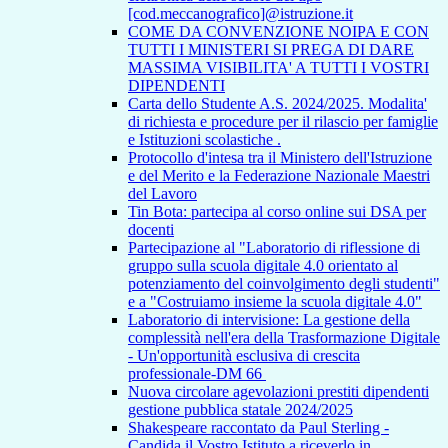
[cod.meccanografico]@istruzione.it
COME DA CONVENZIONE NOIPA E CON
TUTTI I MINISTERI SI PREGA DI DARE
MASSIMA VISIBILITA' A TUTTI I VOSTRI
DIPENDENTI
Carta dello Studente A.S. 2024/2025. Modalita'
di richiesta e procedure per il rilascio per famiglie
e Istituzioni scolastiche .
Protocollo d'intesa tra il Ministero dell'Istruzione
e del Merito e la Federazione Nazionale Maestri
del Lavoro
Tin Bota: partecipa al corso online sui DSA per
docenti
Partecipazione al "Laboratorio di riflessione di
gruppo sulla scuola digitale 4.0 orientato al
potenziamento del coinvolgimento degli studenti"
e a "Costruiamo insieme la scuola digitale 4.0"
Laboratorio di intervisione: La gestione della
complessità nell'era della Trasformazione Digitale
- Un'opportunità esclusiva di crescita
professionale-DM 66
Nuova circolare agevolazioni prestiti dipendenti
gestione pubblica statale 2024/2025
Shakespeare raccontato da Paul Sterling -
Candida il Vostro Istituto a riceverlo in