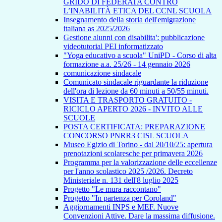
GRIDO DI FEDERATA CONTRO
L’INABILITÀ ETICA DEL CCNL SCUOLA
Insegnamento della storia dell'emigrazione
italiana as 2025/2026
Gestione alunni con disabilita': pubblicazione
videotutorial PEI informatizzato
"Yoga educativo a scuola" UniPD - Corso di alta
formazione a.a. 25/26 - 14 gennaio 2026
comunicazione sindacale
Comunicato sindacale riguardante la riduzione
dell'ora di lezione da 60 minuti a 50/55 minuti.
VISITA E TRASPORTO GRATUITO -
RICICLO APERTO 2026 - INVITO ALLE
SCUOLE
POSTA CERTIFICATA: PREPARAZIONE
CONCORSO PNRR3 CISL SCUOLA
Museo Egizio di Torino - dal 20/10/25: apertura
prenotazioni scolaresche per primavera 2026
Programma per la valorizzazione delle eccellenze
per l'anno scolastico 2025 /2026. Decreto
Ministeriale n. 131 dell'8 luglio 2025
Progetto "Le mura raccontano"
Progetto "In partenza per Coroland"
Aggiornamenti INPS e MEF. Nuove
Convenzioni Attive. Dare la massima diffusione.