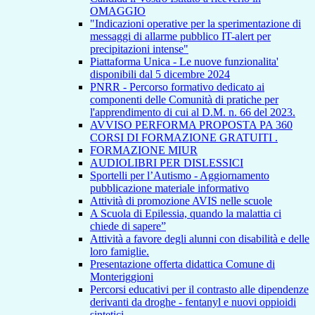
OMAGGIO
"Indicazioni operative per la sperimentazione di
messaggi di allarme pubblico IT-alert per
precipitazioni intense"
Piattaforma Unica - Le nuove funzionalita'
disponibili dal 5 dicembre 2024
PNRR - Percorso formativo dedicato ai
componenti delle Comunità di pratiche per
l'apprendimento di cui al D.M. n. 66 del 2023.
AVVISO PERFORMA PROPOSTA PA 360
CORSI DI FORMAZIONE GRATUITI .
FORMAZIONE MIUR
AUDIOLIBRI PER DISLESSICI
Sportelli per l’Autismo - Aggiornamento
pubblicazione materiale informativo
Attività di promozione AVIS nelle scuole
A Scuola di Epilessia, quando la malattia ci
chiede di sapere”
Attività a favore degli alunni con disabilità e delle
loro famiglie.
Presentazione offerta didattica Comune di
Monteriggioni
Percorsi educativi per il contrasto alle dipendenze
derivanti da droghe - fentanyl e nuovi oppioidi
sintetici