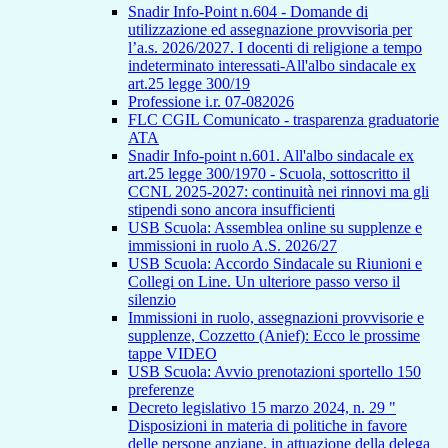
Snadir Info-Point n.604 - Domande di
utilizzazione ed assegnazione provvisoria per
l’a.s. 2026/2027. I docenti di religione a tempo
indeterminato interessati-All'albo sindacale ex
art.25 legge 300/19
Professione i.r. 07-082026
FLC CGIL Comunicato - trasparenza graduatorie
ATA
Snadir Info-point n.601. All'albo sindacale ex
art.25 legge 300/1970 - Scuola, sottoscritto il
CCNL 2025-2027: continuità nei rinnovi ma gli
stipendi sono ancora insufficienti
USB Scuola: Assemblea online su supplenze e
immissioni in ruolo A.S. 2026/27
USB Scuola: Accordo Sindacale su Riunioni e
Collegi on Line. Un ulteriore passo verso il
silenzio
Immissioni in ruolo, assegnazioni provvisorie e
supplenze, Cozzetto (Anief): Ecco le prossime
tappe VIDEO
USB Scuola: Avvio prenotazioni sportello 150
preferenze
Decreto legislativo 15 marzo 2024, n. 29 "
Disposizioni in materia di politiche in favore
delle persone anziane, in attuazione della delega