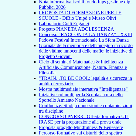
Nota informativa iscritti fondo Inps gestione dip.
Pubblici 2026
PROPOSTA DI FORMAZIONE PER LE
SCUOLE - DiBio Unipd e Museo Olivi
Laboratorio Colli Euganei
Progetto PIANETA ADOLESCENZA
Concorso "RACCONTA LA DANZA" - XXIII
Padova Festival Internazionale La Sfera Danza
Giornata della memoria e dell'impegno in ricordo
delle vittime innocenti delle mafie: le iniziative di
Progetto Giovani
Ciclo di seminari Matematica & Intelligenza
Artificiale, Comunicazione, Natura, Finanza e
Filosofia.
"TRAIN...TO BE COOL: legalità e sicurezza in
ambito ferroviario.
Mostra multimediale interattiva "Intelligenzae"
Iniziative culturali per la Scuola a cura dello
Sportello Amianto Nazionale
Confluenze. Studi, connessioni e contaminazioni
tra discipline
CONCORSO PNRR3 - Offerta formativa UIL
IRASE per la preparazione alla prova orale
Proposta progetto Mindfulness & Benessere
Percorso formativo sui disturbi dello spettro