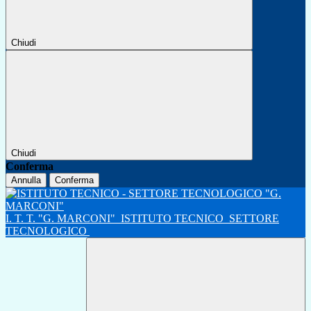
Chiudi
Chiudi
Conferma
Annulla
Conferma
I. T. T. "G. MARCONI"
ISTITUTO TECNICO
SETTORE
TECNOLOGICO