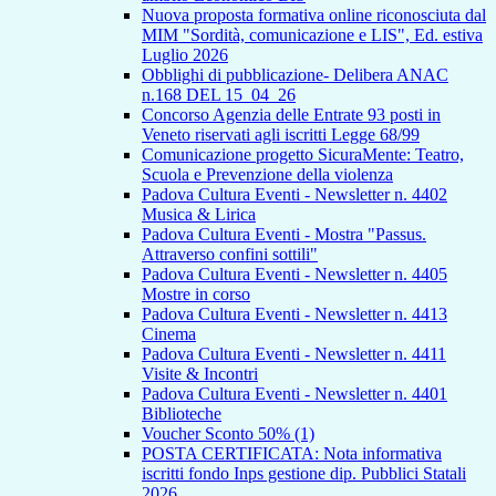
Nuova proposta formativa online riconosciuta dal
MIM "Sordità, comunicazione e LIS", Ed. estiva
Luglio 2026
Obblighi di pubblicazione- Delibera ANAC
n.168 DEL 15_04_26
Concorso Agenzia delle Entrate 93 posti in
Veneto riservati agli iscritti Legge 68/99
Comunicazione progetto SicuraMente: Teatro,
Scuola e Prevenzione della violenza
Padova Cultura Eventi - Newsletter n. 4402
Musica & Lirica
Padova Cultura Eventi - Mostra "Passus.
Attraverso confini sottili"
Padova Cultura Eventi - Newsletter n. 4405
Mostre in corso
Padova Cultura Eventi - Newsletter n. 4413
Cinema
Padova Cultura Eventi - Newsletter n. 4411
Visite & Incontri
Padova Cultura Eventi - Newsletter n. 4401
Biblioteche
Voucher Sconto 50% (1)
POSTA CERTIFICATA: Nota informativa
iscritti fondo Inps gestione dip. Pubblici Statali
2026