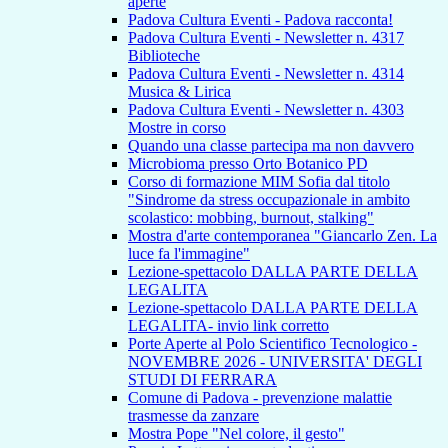
aperte
Padova Cultura Eventi - Padova racconta!
Padova Cultura Eventi - Newsletter n. 4317
Biblioteche
Padova Cultura Eventi - Newsletter n. 4314
Musica & Lirica
Padova Cultura Eventi - Newsletter n. 4303
Mostre in corso
Quando una classe partecipa ma non davvero
Microbioma presso Orto Botanico PD
Corso di formazione MIM Sofia dal titolo
"Sindrome da stress occupazionale in ambito
scolastico: mobbing, burnout, stalking"
Mostra d'arte contemporanea "Giancarlo Zen. La
luce fa l'immagine"
Lezione-spettacolo DALLA PARTE DELLA
LEGALITA
Lezione-spettacolo DALLA PARTE DELLA
LEGALITA- invio link corretto
Porte Aperte al Polo Scientifico Tecnologico -
NOVEMBRE 2026 - UNIVERSITA' DEGLI
STUDI DI FERRARA
Comune di Padova - prevenzione malattie
trasmesse da zanzare
Mostra Pope "Nel colore, il gesto"