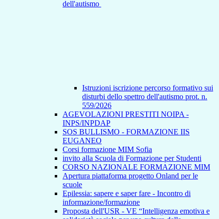
dell'autismo
Istruzioni iscrizione percorso formativo sui
disturbi dello spettro dell'autismo prot. n.
559/2026
AGEVOLAZIONI PRESTITI NOIPA -
INPS/INPDAP
SOS BULLISMO - FORMAZIONE IIS
EUGANEO
Corsi formazione MIM Sofia
invito alla Scuola di Formazione per Studenti
CORSO NAZIONALE FORMAZIONE MIM
Apertura piattaforma progetto Onland per le
scuole
Epilessia: sapere e saper fare - Incontro di
informazione/formazione
Proposta dell'USR - VE “Intelligenza emotiva e