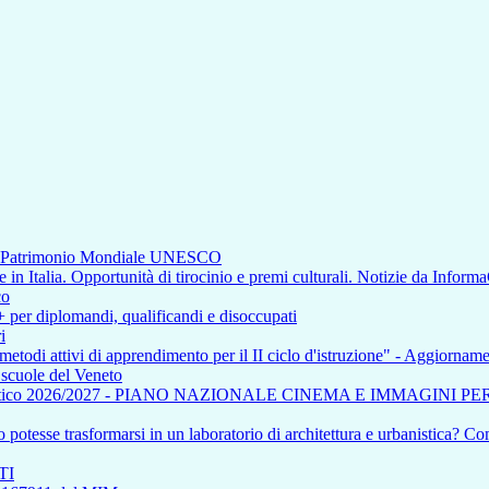
di Patrimonio Mondiale UNESCO
n Italia. Opportunità di tirocinio e premi culturali. Notizie da Inform
co
+ per diplomandi, qualificandi e disoccupati
i
 metodi attivi di apprendimento per il II ciclo d'istruzione" - Aggiorna
e scuole del Veneto
tico 2026/2027 - PIANO NAZIONALE CINEMA E IMMAGINI P
otesse trasformarsi in un laboratorio di architettura e urbanistica? Com
TI