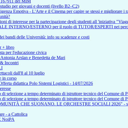
so 167911 del MIM
tudio per giovani e docenti (livello B2–C2)
enza Emotiva - L'Arte e il Cinema per capire se stessi e migliorare i ra
unità?
i di interesse per la partecipazione degli studenti all 'iniziativa "Viagg
RNO/ESTERNO per il ruolo di TUTOR/ESPERTI nei percorsi affere
i bandi delle Università: info su scadenze e costi
r + libro
ta per l'educazione civica
n Antonia Arslan e Benedetta de Mari
 & Incontri
I
tacoli dall'8 al 10 luglio
 in corso
a didattica Polo Sistemi Logistici - 14/07/2026
teresse
so di selezione a tempo determinato di istruttore tecnico del Comune di 
so di selezione a tempo determinato di istruttore tecnico del Comune di 
COMUNITÀ CHE SUONANO. LE ORCHESTRE SOCIALI 2026" - saba
re - a Cattolica
NE NoiPA