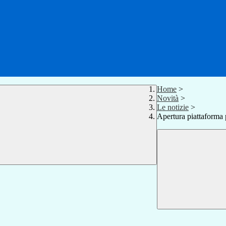
Home
>
Novità
>
Le notizie
>
Apertura piattaforma 