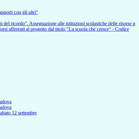
pporti con gli altri"
i del ricordo". Assegnazione alle istituzioni scolastiche delle risorse p
nti al progetto dal titolo "La scuola che cresce" - Codice
Padova
Padova
to 12 settembre