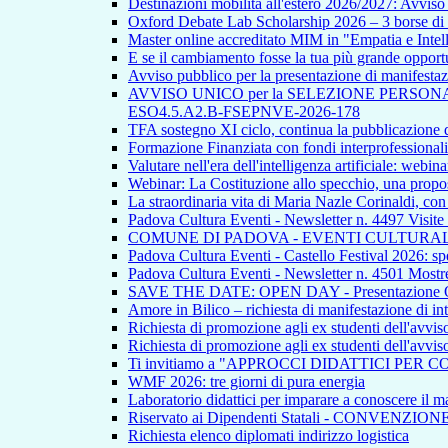
Destinazioni mobilità all'estero 2026/2027: Avvi
Oxford Debate Lab Scholarship 2026 – 3 borse di s
Master online accreditato MIM in "Empatia e Intellig
E se il cambiamento fosse la tua più grande opport
Avviso pubblico per la presentazione di manifestazion
AVVISO UNICO per la SELEZIONE PERSONALE INTE
ESO4.5.A2.B-FSEPNVE-2026-178
TFA sostegno XI ciclo, continua la pubblicazione de
Formazione Finanziata con fondi interprofessionali
Valutare nell'era dell'intelligenza artificiale: webina
Webinar: La Costituzione allo specchio, una propos
La straordinaria vita di Maria Nazle Corinaldi, co
Padova Cultura Eventi - Newsletter n. 4497 Visite
COMUNE DI PADOVA - EVENTI CULTURAL
Padova Cultura Eventi - Castello Festival 2026: spet
Padova Cultura Eventi - Newsletter n. 4501 Mostre
SAVE THE DATE: OPEN DAY - Presentazione Offert
Amore in Bilico – richiesta di manifestazione di in
Richiesta di promozione agli ex studenti dell'avvi
Richiesta di promozione agli ex studenti dell'avvi
Ti invitiamo a "APPROCCI DIDATTICI PER 
WMF 2026: tre giorni di pura energia
Laboratorio didattici per imparare a conoscere il ma
Riservato ai Dipendenti Statali - CONVENZIO
Richiesta elenco diplomati indirizzo logistica