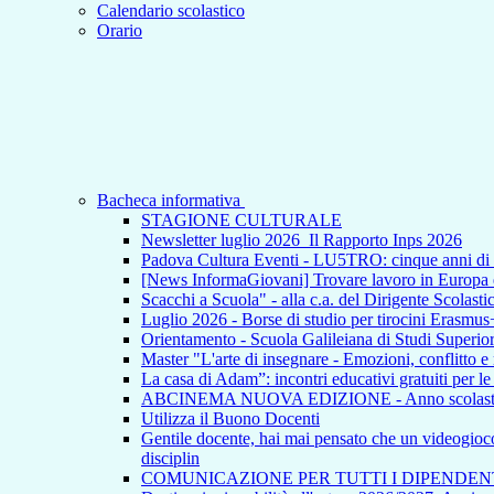
Calendario scolastico
Orario
Bacheca informativa
STAGIONE CULTURALE
Newsletter luglio 2026_Il Rapporto Inps 2026
Padova Cultura Eventi - LU5TRO: cinque anni 
[News InformaGiovani] Trovare lavoro in Europa e i
Scacchi a Scuola" - alla c.a. del Dirigente Scolasti
Luglio 2026 - Borse di studio per tirocini Erasmus
Orientamento - Scuola Galileiana di Studi Superior
Master "L'arte di insegnare - Emozioni, conflitto e
La casa di Adam”: incontri educativi gratuiti per l
ABCINEMA NUOVA EDIZIONE - Anno scolas
Utilizza il Buono Docenti
Gentile docente, hai mai pensato che un videogioco p
disciplin
COMUNICAZIONE PER TUTTI I DIPENDEN