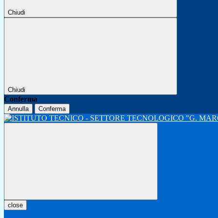
Chiudi
Chiudi
Conferma
Annulla
Conferma
close