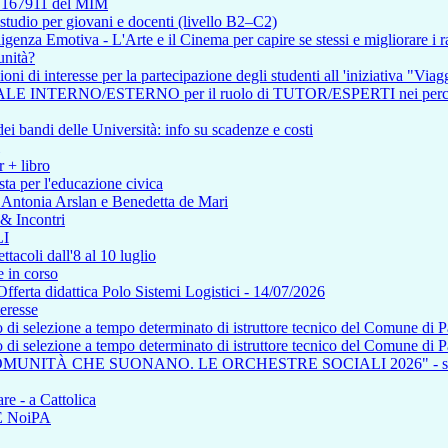
so 167911 del MIM
tudio per giovani e docenti (livello B2–C2)
enza Emotiva - L'Arte e il Cinema per capire se stessi e migliorare i ra
unità?
i di interesse per la partecipazione degli studenti all 'iniziativa "Viagg
RNO/ESTERNO per il ruolo di TUTOR/ESPERTI nei percorsi affere
i bandi delle Università: info su scadenze e costi
r + libro
ta per l'educazione civica
n Antonia Arslan e Benedetta de Mari
 & Incontri
I
tacoli dall'8 al 10 luglio
 in corso
a didattica Polo Sistemi Logistici - 14/07/2026
teresse
so di selezione a tempo determinato di istruttore tecnico del Comune di 
so di selezione a tempo determinato di istruttore tecnico del Comune di 
COMUNITÀ CHE SUONANO. LE ORCHESTRE SOCIALI 2026" - saba
re - a Cattolica
NE NoiPA