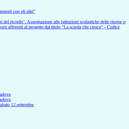
pporti con gli altri"
i del ricordo". Assegnazione alle istituzioni scolastiche delle risorse p
nti al progetto dal titolo "La scuola che cresce" - Codice
Padova
Padova
to 12 settembre