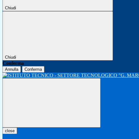
Chiudi
Chiudi
Conferma
Annulla
Conferma
close