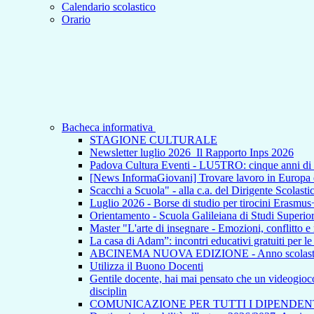
Calendario scolastico
Orario
Bacheca informativa
STAGIONE CULTURALE
Newsletter luglio 2026_Il Rapporto Inps 2026
Padova Cultura Eventi - LU5TRO: cinque anni 
[News InformaGiovani] Trovare lavoro in Europa e i
Scacchi a Scuola" - alla c.a. del Dirigente Scolasti
Luglio 2026 - Borse di studio per tirocini Erasmus
Orientamento - Scuola Galileiana di Studi Superior
Master "L'arte di insegnare - Emozioni, conflitto e
La casa di Adam”: incontri educativi gratuiti per l
ABCINEMA NUOVA EDIZIONE - Anno scolas
Utilizza il Buono Docenti
Gentile docente, hai mai pensato che un videogioco p
disciplin
COMUNICAZIONE PER TUTTI I DIPENDEN