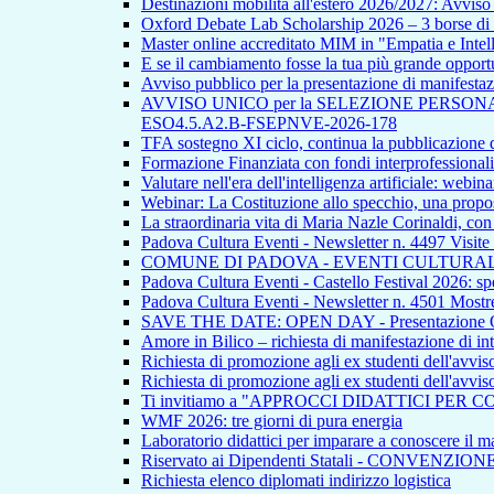
Destinazioni mobilità all'estero 2026/2027: Avvi
Oxford Debate Lab Scholarship 2026 – 3 borse di s
Master online accreditato MIM in "Empatia e Intellig
E se il cambiamento fosse la tua più grande opport
Avviso pubblico per la presentazione di manifestazion
AVVISO UNICO per la SELEZIONE PERSONALE INTE
ESO4.5.A2.B-FSEPNVE-2026-178
TFA sostegno XI ciclo, continua la pubblicazione de
Formazione Finanziata con fondi interprofessionali
Valutare nell'era dell'intelligenza artificiale: webina
Webinar: La Costituzione allo specchio, una propos
La straordinaria vita di Maria Nazle Corinaldi, co
Padova Cultura Eventi - Newsletter n. 4497 Visite
COMUNE DI PADOVA - EVENTI CULTURAL
Padova Cultura Eventi - Castello Festival 2026: spet
Padova Cultura Eventi - Newsletter n. 4501 Mostre
SAVE THE DATE: OPEN DAY - Presentazione Offert
Amore in Bilico – richiesta di manifestazione di in
Richiesta di promozione agli ex studenti dell'avvi
Richiesta di promozione agli ex studenti dell'avvi
Ti invitiamo a "APPROCCI DIDATTICI PER 
WMF 2026: tre giorni di pura energia
Laboratorio didattici per imparare a conoscere il ma
Riservato ai Dipendenti Statali - CONVENZIO
Richiesta elenco diplomati indirizzo logistica