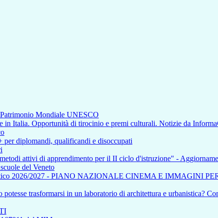
di Patrimonio Mondiale UNESCO
n Italia. Opportunità di tirocinio e premi culturali. Notizie da Inform
co
+ per diplomandi, qualificandi e disoccupati
i
 metodi attivi di apprendimento per il II ciclo d'istruzione" - Aggiorna
e scuole del Veneto
tico 2026/2027 - PIANO NAZIONALE CINEMA E IMMAGINI P
otesse trasformarsi in un laboratorio di architettura e urbanistica? Com
TI