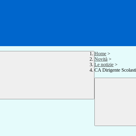
Home
>
Novità
>
Le notizie
>
CA Dirigente Scolasti