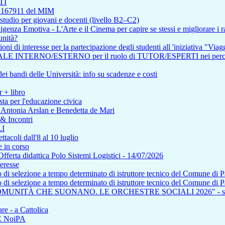
TI
so 167911 del MIM
tudio per giovani e docenti (livello B2–C2)
enza Emotiva - L'Arte e il Cinema per capire se stessi e migliorare i ra
unità?
i di interesse per la partecipazione degli studenti all 'iniziativa "Viagg
RNO/ESTERNO per il ruolo di TUTOR/ESPERTI nei percorsi affere
i bandi delle Università: info su scadenze e costi
r + libro
ta per l'educazione civica
n Antonia Arslan e Benedetta de Mari
 & Incontri
I
tacoli dall'8 al 10 luglio
 in corso
a didattica Polo Sistemi Logistici - 14/07/2026
teresse
so di selezione a tempo determinato di istruttore tecnico del Comune di 
so di selezione a tempo determinato di istruttore tecnico del Comune di 
COMUNITÀ CHE SUONANO. LE ORCHESTRE SOCIALI 2026" - saba
re - a Cattolica
NE NoiPA