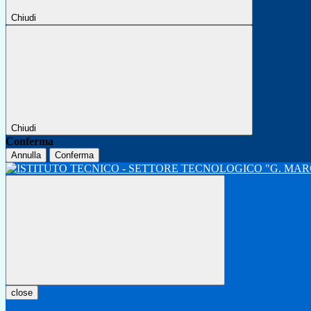
Chiudi
Chiudi
Conferma
Annulla
Conferma
close