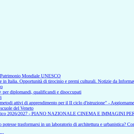
di Patrimonio Mondiale UNESCO
n Italia. Opportunità di tirocinio e premi culturali. Notizie da Inform
co
+ per diplomandi, qualificandi e disoccupati
i
 metodi attivi di apprendimento per il II ciclo d'istruzione" - Aggiorna
e scuole del Veneto
tico 2026/2027 - PIANO NAZIONALE CINEMA E IMMAGINI P
otesse trasformarsi in un laboratorio di architettura e urbanistica? Com