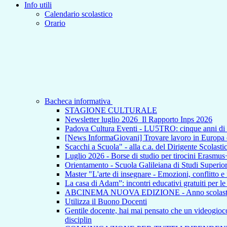
Info utili
Calendario scolastico
Orario
Bacheca informativa
STAGIONE CULTURALE
Newsletter luglio 2026_Il Rapporto Inps 2026
Padova Cultura Eventi - LU5TRO: cinque anni 
[News InformaGiovani] Trovare lavoro in Europa e i
Scacchi a Scuola" - alla c.a. del Dirigente Scolasti
Luglio 2026 - Borse di studio per tirocini Erasmus
Orientamento - Scuola Galileiana di Studi Superior
Master "L'arte di insegnare - Emozioni, conflitto e
La casa di Adam”: incontri educativi gratuiti per l
ABCINEMA NUOVA EDIZIONE - Anno scolas
Utilizza il Buono Docenti
Gentile docente, hai mai pensato che un videogioco p
disciplin