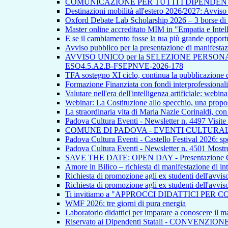
COMUNICAZIONE PER TUTTI I DIPENDEN
Destinazioni mobilità all'estero 2026/2027: Avvi
Oxford Debate Lab Scholarship 2026 – 3 borse di s
Master online accreditato MIM in "Empatia e Intellig
E se il cambiamento fosse la tua più grande opport
Avviso pubblico per la presentazione di manifestazion
AVVISO UNICO per la SELEZIONE PERSONALE INTE
ESO4.5.A2.B-FSEPNVE-2026-178
TFA sostegno XI ciclo, continua la pubblicazione de
Formazione Finanziata con fondi interprofessionali
Valutare nell'era dell'intelligenza artificiale: webina
Webinar: La Costituzione allo specchio, una propos
La straordinaria vita di Maria Nazle Corinaldi, co
Padova Cultura Eventi - Newsletter n. 4497 Visite
COMUNE DI PADOVA - EVENTI CULTURAL
Padova Cultura Eventi - Castello Festival 2026: spet
Padova Cultura Eventi - Newsletter n. 4501 Mostre
SAVE THE DATE: OPEN DAY - Presentazione Offert
Amore in Bilico – richiesta di manifestazione di in
Richiesta di promozione agli ex studenti dell'avvi
Richiesta di promozione agli ex studenti dell'avvi
Ti invitiamo a "APPROCCI DIDATTICI PER 
WMF 2026: tre giorni di pura energia
Laboratorio didattici per imparare a conoscere il ma
Riservato ai Dipendenti Statali - CONVENZIO