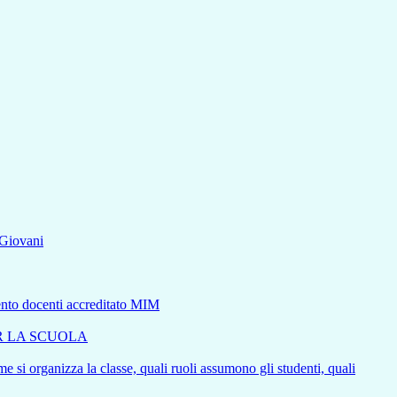
aGiovani
mento docenti accreditato MIM
ER LA SCUOLA
e si organizza la classe, quali ruoli assumono gli studenti, quali