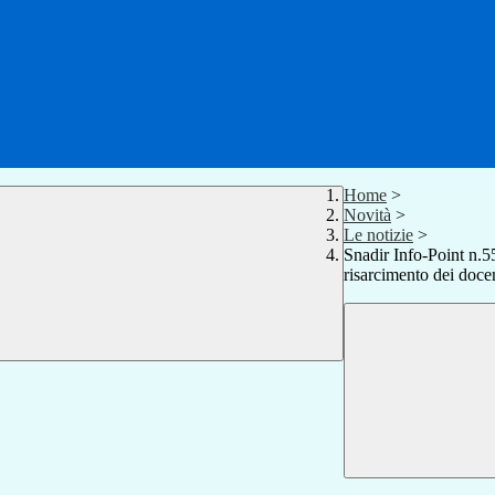
Home
>
Novità
>
Le notizie
>
Snadir Info-Point n.55
risarcimento dei docen