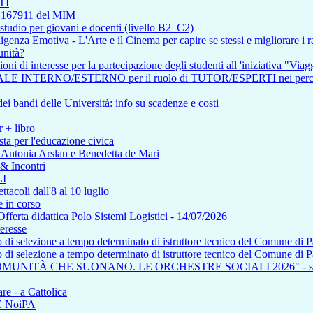
TI
so 167911 del MIM
tudio per giovani e docenti (livello B2–C2)
enza Emotiva - L'Arte e il Cinema per capire se stessi e migliorare i ra
unità?
i di interesse per la partecipazione degli studenti all 'iniziativa "Viagg
RNO/ESTERNO per il ruolo di TUTOR/ESPERTI nei percorsi affere
i bandi delle Università: info su scadenze e costi
r + libro
ta per l'educazione civica
n Antonia Arslan e Benedetta de Mari
 & Incontri
I
tacoli dall'8 al 10 luglio
 in corso
a didattica Polo Sistemi Logistici - 14/07/2026
teresse
so di selezione a tempo determinato di istruttore tecnico del Comune di 
so di selezione a tempo determinato di istruttore tecnico del Comune di 
COMUNITÀ CHE SUONANO. LE ORCHESTRE SOCIALI 2026" - saba
re - a Cattolica
NE NoiPA