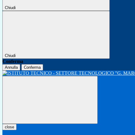
Chiudi
Chiudi
Conferma
Annulla
Conferma
close