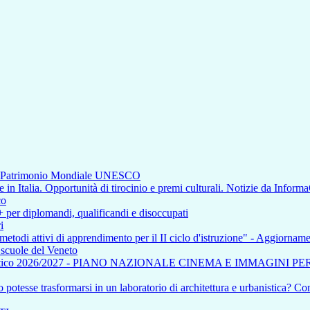
di Patrimonio Mondiale UNESCO
n Italia. Opportunità di tirocinio e premi culturali. Notizie da Inform
co
+ per diplomandi, qualificandi e disoccupati
i
 metodi attivi di apprendimento per il II ciclo d'istruzione" - Aggiorna
e scuole del Veneto
tico 2026/2027 - PIANO NAZIONALE CINEMA E IMMAGINI P
otesse trasformarsi in un laboratorio di architettura e urbanistica? Com