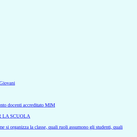
aGiovani
mento docenti accreditato MIM
ER LA SCUOLA
e si organizza la classe, quali ruoli assumono gli studenti, quali