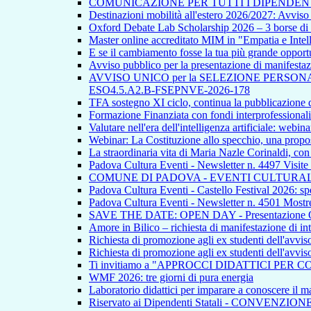
COMUNICAZIONE PER TUTTI I DIPENDEN
Destinazioni mobilità all'estero 2026/2027: Avvi
Oxford Debate Lab Scholarship 2026 – 3 borse di s
Master online accreditato MIM in "Empatia e Intellig
E se il cambiamento fosse la tua più grande opport
Avviso pubblico per la presentazione di manifestazion
AVVISO UNICO per la SELEZIONE PERSONALE INTE
ESO4.5.A2.B-FSEPNVE-2026-178
TFA sostegno XI ciclo, continua la pubblicazione de
Formazione Finanziata con fondi interprofessionali
Valutare nell'era dell'intelligenza artificiale: webina
Webinar: La Costituzione allo specchio, una propos
La straordinaria vita di Maria Nazle Corinaldi, co
Padova Cultura Eventi - Newsletter n. 4497 Visite
COMUNE DI PADOVA - EVENTI CULTURAL
Padova Cultura Eventi - Castello Festival 2026: spet
Padova Cultura Eventi - Newsletter n. 4501 Mostre
SAVE THE DATE: OPEN DAY - Presentazione Offert
Amore in Bilico – richiesta di manifestazione di in
Richiesta di promozione agli ex studenti dell'avvi
Richiesta di promozione agli ex studenti dell'avvi
Ti invitiamo a "APPROCCI DIDATTICI PER 
WMF 2026: tre giorni di pura energia
Laboratorio didattici per imparare a conoscere il ma
Riservato ai Dipendenti Statali - CONVENZIO