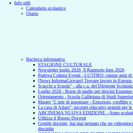
Info utili
Calendario scolastico
Orario
Bacheca informativa
STAGIONE CULTURALE
Newsletter luglio 2026_Il Rapporto Inps 2026
Padova Cultura Eventi - LU5TRO: cinque anni 
[News InformaGiovani] Trovare lavoro in Europa e i
Scacchi a Scuola" - alla c.a. del Dirigente Scolasti
Luglio 2026 - Borse di studio per tirocini Erasmus
Orientamento - Scuola Galileiana di Studi Superior
Master "L'arte di insegnare - Emozioni, conflitto e
La casa di Adam”: incontri educativi gratuiti per l
ABCINEMA NUOVA EDIZIONE - Anno scolas
Utilizza il Buono Docenti
Gentile docente, hai mai pensato che un videogioco p
disciplin