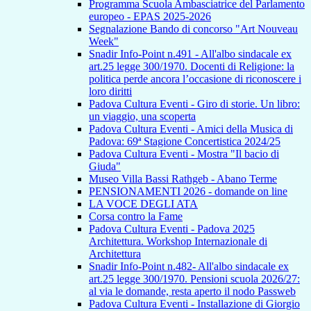
Programma Scuola Ambasciatrice del Parlamento
europeo - EPAS 2025-2026
Segnalazione Bando di concorso "Art Nouveau
Week"
Snadir Info-Point n.491 - All'albo sindacale ex
art.25 legge 300/1970. Docenti di Religione: la
politica perde ancora l’occasione di riconoscere i
loro diritti
Padova Cultura Eventi - Giro di storie. Un libro:
un viaggio, una scoperta
Padova Cultura Eventi - Amici della Musica di
Padova: 69ª Stagione Concertistica 2024/25
Padova Cultura Eventi - Mostra "Il bacio di
Giuda"
Museo Villa Bassi Rathgeb - Abano Terme
PENSIONAMENTI 2026 - domande on line
LA VOCE DEGLI ATA
Corsa contro la Fame
Padova Cultura Eventi - Padova 2025
Architettura. Workshop Internazionale di
Architettura
Snadir Info-Point n.482- All'albo sindacale ex
art.25 legge 300/1970. Pensioni scuola 2026/27:
al via le domande, resta aperto il nodo Passweb
Padova Cultura Eventi - Installazione di Giorgio