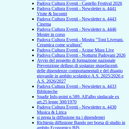
Padova Cultura Eventi - Castello Festival 2026
Padova Cultura Eventi - Newsletter n. 4441
Visite & Incontri
Padova Cultura Eventi - Newsletter n. 4443
Cinema
Padova Cultura Eventi - Newsletter n. 4446
Mostre in corso
Padova Cultura Eventi - Mostra "Toni Liverani.
Ceramica come scultura"
Padova Cultura Eventi - Acque Mura Live
Padova Cultura Eventi - Notturni Padovani 2026
Avvio del progetto di formazione nazionale
Prevenzione delluso di sostanze stupefacenti,
delle dipendenze comportamentali e del disagio
giovanile in ambito scolastico A.S. 2025/2026 e
A.S. 2026/2027
Padova Cultura Eventi - Newsletter n. 4433
Biblioteche
Snadir Info-point n.589. All'albo sindacale ex
art.25 legge 300/1970
Padova Cultura Eventi - Newsletter n. 4430
Musica & Lirica
si prega la diffusione tra i dipendentei
Richiesta diffusione Bando per borsa di studio in
ambito Economico BIS