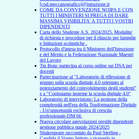
[cod.meccanografico]@istruzione.it
COME DA CONVENZIONE NOIPA E CON
TUTTI I MINISTERI SI PREGA DI DARE
MASSIMA VISIBILITA' A TUTTI I VOSTRI
DIPENDENTI
Carta dello Studente A.S. 2024/2025. Modalita'
di richiesta e procedure per il rilascio per famiglie
e Istituzioni scolastiche .
Protocollo d'intesa tra il Ministero dell'Istruzione
e del Merito e la Federazione Nazionale Maestri
del Lavoro
Tin Bota: partecipa al corso online sui DSA per
docenti
Partecipazione al "Laboratorio di riflessione di
gruppo sulla scuola digitale 4.0 orientato al
potenziamento del coinvolgimento degli studenti"
e a "Costruiamo insieme la scuola digitale 4.0"
Laboratorio di intervisione: La gestione della
complessità nell'era della Trasformazione Digitale
- Un'opportunità esclusiva di crescita
professionale-DM 66
Nuova circolare agevolazioni prestiti dipendenti
gestione pubblica statale 2024/2025
Shakespeare raccontato da Paul Sterling -
Candida il Vostro Istituto a riceverlo in