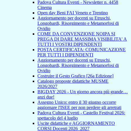
Padova Cultura Eventi - Newsletter n. 4458
Cinema
Open day Beni FAI Veneto e Trentino
Aggiornamento per docenti su Etruschi,
Longobardi, Risorgimento e Metamorfosi di
Ovidio
COME DA CONVENZIONE NOIPA SI
PREGA DI DARE MASSIMA VISIBILITA' A
TUTTI I VOSTRI DIPENDENTI
POSTA CERTIFICATA: COMUNICAZIONE
PER TUTTI I DIPENDENTI
Aggiornamento per docenti su Etruschi,
Longobardi, Risorgimento e Metamorfosi di
Ovidio
Costruire il Gesto Grafico [26a Edizione]
Catalogo proposte didattiche MUSME
2026/2027
BIGDAY 2026 - Un giorno ancora più grande…
anzi due!
Assegno Unico: entro il 30 giugno occorre
aggiornare l'ISEE per non perdere gli arretrati
Padova Cultura Eventi - Castello Festival 2026:
spettacolo del 4 luglio
Uscite didattiche e AGGIORNAMENTO
CORSI Docenti 2026_2027