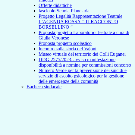
Offerte didattiche
fascicolo Scuola Planetaria
Progetto Legalità Rappresentazione Teatrale
L’AGENDA ROSSA “ TI RACCONTO
BORSELLINO ”
Proposta progetto Laboratorio Teatrale a cura di
Giulia Veronese
Proposta progetto scolastico
Incontro sulla storia del Vajont
Museo virtuale del territorio dei Colli Euganei
DDG 2575/2023: avviso manifestazione
disponibilità a nomina per commissioni concorso
Numero Verde per la prevenzione dei suicidi e
servizio di ascolto psicologico per la gestione
delle emergenze della comunità
Bacheca sindacale