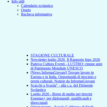
Info utili
Calendario scolastico
Orario
Bacheca informativa
STAGIONE CULTURALE
Newsletter luglio 2026_Il Rapporto Inps 2026
Padova Cultura Eventi - LU5TRO: cinque anni
di Patrimonio Mondiale UNESCO
[News InformaGiovani] Trovare lavoro in
Europa e in Italia. Opportunità di tirocinio e
premi culturali. Notizie da InformaGiovani
Scacchi a Scuola" - alla c.a. del Dirigente
Scolastico
Luglio 2026 - Borse di studio per tirocini
Erasmus+ per diplomandi, qualificandi e
disoccupati
Orientamento - Scuola Galileiana di Studi