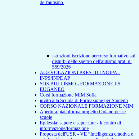
dell'autismo
Istruzioni iscrizione percorso formativo sui
disturbi dello spettro dell'autismo prot. n.
559/2026
AGEVOLAZIONI PRESTITI NOIPA -
INPS/INPDAP
SOS BULLISMO - FORMAZIONE IIS
EUGANEO
Corsi formazione MIM Sofia
invito alla Scuola di Formazione per Studenti
CORSO NAZIONALE FORMAZIONE MIM
Apertura piattaforma progetto Onland per le
scuole
Epilessia: sapere e saper fare - Incontro di
informazione/formazione
Proposta dell'USR - VE “Intelligenza emotiva e