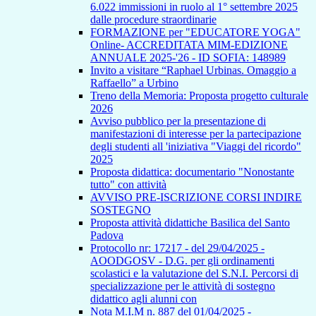
6.022 immissioni in ruolo al 1° settembre 2025
dalle procedure straordinarie
FORMAZIONE per "EDUCATORE YOGA"
Online- ACCREDITATA MIM-EDIZIONE
ANNUALE 2025-'26 - ID SOFIA: 148989
Invito a visitare “Raphael Urbinas. Omaggio a
Raffaello” a Urbino
Treno della Memoria: Proposta progetto culturale
2026
Avviso pubblico per la presentazione di
manifestazioni di interesse per la partecipazione
degli studenti all 'iniziativa "Viaggi del ricordo"
2025
Proposta didattica: documentario "Nonostante
tutto" con attività
AVVISO PRE-ISCRIZIONE CORSI INDIRE
SOSTEGNO
Proposta attività didattiche Basilica del Santo
Padova
Protocollo nr: 17217 - del 29/04/2025 -
AOODGOSV - D.G. per gli ordinamenti
scolastici e la valutazione del S.N.I. Percorsi di
specializzazione per le attività di sostegno
didattico agli alunni con
Nota M.I.M n. 887 del 01/04/2025 -