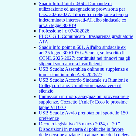
Snadir Info-Point n.604 - Domande di
utilizzazione ed assegnazione provvisoria per
l’a.s. 2026/2027. I docenti di religione a tempo
indeterminato interessati-All'albo sindacale ex
art.25 legge 300/19
Professione i.r. 07-082026
FLC CGIL Comunicato - trasparenza graduatorie
ATA
Snadir Info-point n.601. All'albo sindacale ex
art.25 legge 300/1970 - Scuola, sottoscritto il
CCNL 2025-2027: continuità nei rinnovi ma gli
stipendi sono ancora insufficienti
USB Scuola: Assemblea online su supplenze e
immissioni in ruolo A.S. 2026/27
USB Scuola: Accordo Sindacale su Riunioni e
Collegi on Line. Un ulteriore passo verso il
silenzio
Immissioni in ruolo, assegnazioni provvisorie e
supplenze, Cozzetto (Anief): Ecco le prossime
tappe VIDEO
USB Scuola: Avvio prenotazioni sportello 150
preferenze
Decreto legislativo 15 marzo 2024, n. 29 "
Disposizioni in materia di politiche in favore
delle persone anziane, in attuazione della delega