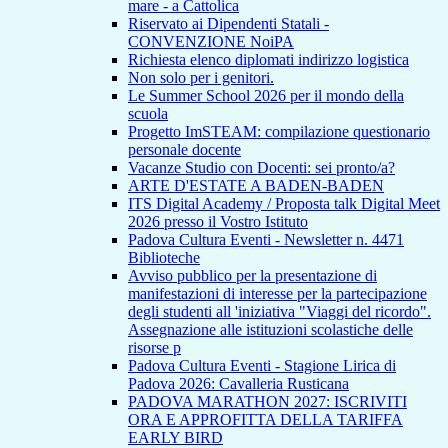
mare - a Cattolica
Riservato ai Dipendenti Statali -
CONVENZIONE NoiPA
Richiesta elenco diplomati indirizzo logistica
Non solo per i genitori.
Le Summer School 2026 per il mondo della
scuola
Progetto ImSTEAM: compilazione questionario
personale docente
Vacanze Studio con Docenti: sei pronto/a?
ARTE D'ESTATE A BADEN-BADEN
ITS Digital Academy / Proposta talk Digital Meet
2026 presso il Vostro Istituto
Padova Cultura Eventi - Newsletter n. 4471
Biblioteche
Avviso pubblico per la presentazione di
manifestazioni di interesse per la partecipazione
degli studenti all 'iniziativa "Viaggi del ricordo".
Assegnazione alle istituzioni scolastiche delle
risorse p
Padova Cultura Eventi - Stagione Lirica di
Padova 2026: Cavalleria Rusticana
PADOVA MARATHON 2027: ISCRIVITI
ORA E APPROFITTA DELLA TARIFFA
EARLY BIRD