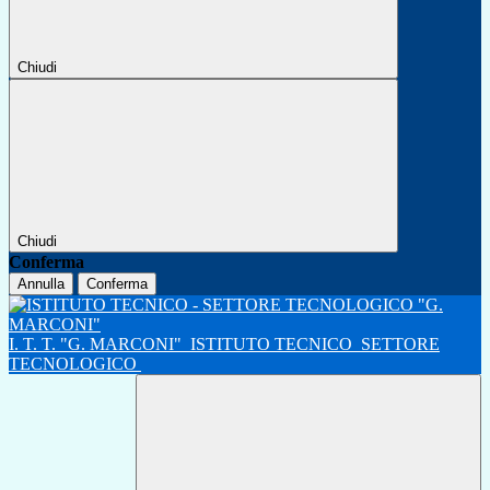
Chiudi
Chiudi
Conferma
Annulla
Conferma
I. T. T. "G. MARCONI"
ISTITUTO TECNICO
SETTORE
TECNOLOGICO