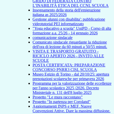
GRIDO DI FEDERATA CONTRO
L’INABILITÀ ETICA DEL CCNL SCUOLA
Insegnamento della storia dell'emigrazione
italiana as 2025/2026
Gestione alunni con disabilita': pubblicazione
videotutorial PEI informatizzato
"Yoga educativo a scuola" UniPD - Corso di alta
formazione a.a. 25/26 - 14 gennaio 2026
comunicazione sindacale
Comunicato sindacale riguardante la riduzione
dell'ora di lezione da 60 minuti a 50/55 minuti.
VISITA E TRASPORTO GRATUITO -
RICICLO APERTO 2026 - INVITO ALLE
SCUOLE
POSTA CERTIFICATA: PREPARAZIONE
CONCORSO PNRR3 CISL SCUOLA
Museo Egizio di Torino - dal 20/10/25: apertura
prenotazioni scolaresche per primavera 2026
Programma per la valorizzazione delle eccellenze
per l'anno scolastico 2025 /2026. Decreto
Ministeriale n. 131 dell'8 luglio 2025
Progetto "Le mura raccontano"
Progetto "In partenza per Coroland"
Aggiornamenti INPS e MEF. Nuove
Convenzioni Attive. Dare la massima diffusione.