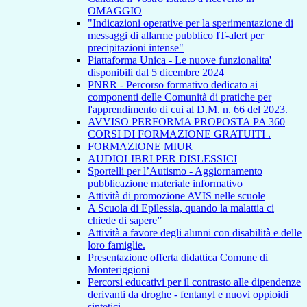
OMAGGIO
"Indicazioni operative per la sperimentazione di
messaggi di allarme pubblico IT-alert per
precipitazioni intense"
Piattaforma Unica - Le nuove funzionalita'
disponibili dal 5 dicembre 2024
PNRR - Percorso formativo dedicato ai
componenti delle Comunità di pratiche per
l'apprendimento di cui al D.M. n. 66 del 2023.
AVVISO PERFORMA PROPOSTA PA 360
CORSI DI FORMAZIONE GRATUITI .
FORMAZIONE MIUR
AUDIOLIBRI PER DISLESSICI
Sportelli per l’Autismo - Aggiornamento
pubblicazione materiale informativo
Attività di promozione AVIS nelle scuole
A Scuola di Epilessia, quando la malattia ci
chiede di sapere”
Attività a favore degli alunni con disabilità e delle
loro famiglie.
Presentazione offerta didattica Comune di
Monteriggioni
Percorsi educativi per il contrasto alle dipendenze
derivanti da droghe - fentanyl e nuovi oppioidi
sintetici