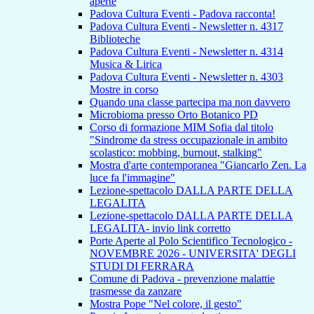
aperte
Padova Cultura Eventi - Padova racconta!
Padova Cultura Eventi - Newsletter n. 4317
Biblioteche
Padova Cultura Eventi - Newsletter n. 4314
Musica & Lirica
Padova Cultura Eventi - Newsletter n. 4303
Mostre in corso
Quando una classe partecipa ma non davvero
Microbioma presso Orto Botanico PD
Corso di formazione MIM Sofia dal titolo
"Sindrome da stress occupazionale in ambito
scolastico: mobbing, burnout, stalking"
Mostra d'arte contemporanea "Giancarlo Zen. La
luce fa l'immagine"
Lezione-spettacolo DALLA PARTE DELLA
LEGALITA
Lezione-spettacolo DALLA PARTE DELLA
LEGALITA- invio link corretto
Porte Aperte al Polo Scientifico Tecnologico -
NOVEMBRE 2026 - UNIVERSITA' DEGLI
STUDI DI FERRARA
Comune di Padova - prevenzione malattie
trasmesse da zanzare
Mostra Pope "Nel colore, il gesto"