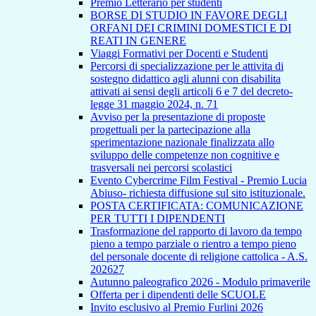
Premio Letterario per studenti
BORSE DI STUDIO IN FAVORE DEGLI
ORFANI DEI CRIMINI DOMESTICI E DI
REATI IN GENERE
Viaggi Formativi per Docenti e Studenti
Percorsi di specializzazione per le attivita di
sostegno didattico agli alunni con disabilita
attivati ai sensi degli articoli 6 e 7 del decreto-
legge 31 maggio 2024, n. 71
Avviso per la presentazione di proposte
progettuali per la partecipazione alla
sperimentazione nazionale finalizzata allo
sviluppo delle competenze non cognitive e
trasversali nei percorsi scolastici
Evento Cybercrime Film Festival - Premio Lucia
Abiuso- richiesta diffusione sul sito istituzionale.
POSTA CERTIFICATA: COMUNICAZIONE
PER TUTTI I DIPENDENTI
Trasformazione del rapporto di lavoro da tempo
pieno a tempo parziale o rientro a tempo pieno
del personale docente di religione cattolica - A.S.
202627
Autunno paleografico 2026 - Modulo primaverile
Offerta per i dipendenti delle SCUOLE
Invito esclusivo al Premio Furlini 2026