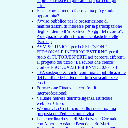
capire se stessi e migliorare i rapporti con gli
altri"
E se il cambiamento fosse la tua più grande
opportunità?
Avviso pubblico per la presentazione di
manifestazioni di interesse per la partecipazione
degli studenti all 'iniziativa "Viaggi del ricordo".
Assegnazione alle istituzioni scolastiche delle
risorse p
AVVISO UNICO per la SELEZIONE
PERSONALE INTERNO/ESTERNO per il
ruolo di TUTOR/ESPERTI nei percorsi afferenti
al progetto dal titolo "La scuola che cresce" -
Codice ESO4.5.A2.B-FSEPNVE-2026-178
TFA sostegno XI ciclo, continua la pubblicazione
dei bandi delle Università: info su scadenze e
costi
Formazione Finanziata con fondi
interprofessionali
Valutare nell'era dell'intelligenza artificiale:
webinar + libro
Webinar: La Costituzione allo specchio, una
proposta per l'educazione civica
La straordinaria vita di Maria Nazle Corinaldi,
con Antonia Arslan e Benedetta de Mari