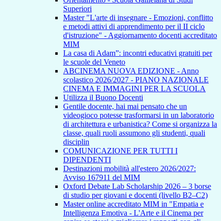
Superiori
Master "L'arte di insegnare - Emozioni, conflitto
e metodi attivi di apprendimento per il II ciclo
d'istruzione" - Aggiornamento docenti accreditato
MIM
La casa di Adam”: incontri educativi gratuiti per
le scuole del Veneto
ABCINEMA NUOVA EDIZIONE - Anno
scolastico 2026/2027 - PIANO NAZIONALE
CINEMA E IMMAGINI PER LA SCUOLA
Utilizza il Buono Docenti
Gentile docente, hai mai pensato che un
videogioco potesse trasformarsi in un laboratorio
di architettura e urbanistica? Come si organizza la
classe, quali ruoli assumono gli studenti, quali
disciplin
COMUNICAZIONE PER TUTTI I
DIPENDENTI
Destinazioni mobilità all'estero 2026/2027:
Avviso 167911 del MIM
Oxford Debate Lab Scholarship 2026 – 3 borse
di studio per giovani e docenti (livello B2–C2)
Master online accreditato MIM in "Empatia e
Intelligenza Emotiva - L'Arte e il Cinema per