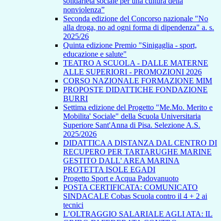
solidarietà sociale per una cultura della
nonviolenza”
Seconda edizione del Concorso nazionale "No
alla droga, no ad ogni forma di dipendenza" a. s.
2025/26
Quinta edizione Premio "Sinigaglia - sport,
educazione e salute"
TEATRO A SCUOLA - DALLE MATERNE
ALLE SUPERIORI - PROMOZIONI 2026
CORSO NAZIONALE FORMAZIONE MIM
PROPOSTE DIDATTICHE FONDAZIONE
BURRI
Settima edizione del Progetto "Me.Mo. Merito e
Mobilita' Sociale" della Scuola Universitaria
Superiore Sant'Anna di Pisa. Selezione A.S.
2025/2026
DIDATTICA A DISTANZA DAL CENTRO DI
RECUPERO PER TARTARUGHE MARINE
GESTITO DALL' AREA MARINA
PROTETTA ISOLE EGADI
Progetto Sport e Acqua Padovanuoto
POSTA CERTIFICATA: COMUNICATO
SINDACALE Cobas Scuola contro il 4 + 2 ai
tecnici
L’OLTRAGGIO SALARIALE AGLI ATA: IL