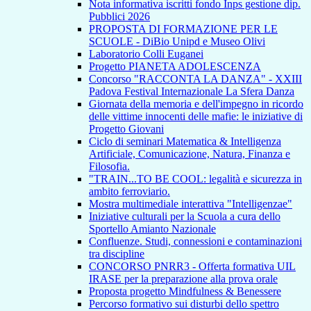
Nota informativa iscritti fondo Inps gestione dip.
Pubblici 2026
PROPOSTA DI FORMAZIONE PER LE
SCUOLE - DiBio Unipd e Museo Olivi
Laboratorio Colli Euganei
Progetto PIANETA ADOLESCENZA
Concorso "RACCONTA LA DANZA" - XXIII
Padova Festival Internazionale La Sfera Danza
Giornata della memoria e dell'impegno in ricordo
delle vittime innocenti delle mafie: le iniziative di
Progetto Giovani
Ciclo di seminari Matematica & Intelligenza
Artificiale, Comunicazione, Natura, Finanza e
Filosofia.
"TRAIN...TO BE COOL: legalità e sicurezza in
ambito ferroviario.
Mostra multimediale interattiva "Intelligenzae"
Iniziative culturali per la Scuola a cura dello
Sportello Amianto Nazionale
Confluenze. Studi, connessioni e contaminazioni
tra discipline
CONCORSO PNRR3 - Offerta formativa UIL
IRASE per la preparazione alla prova orale
Proposta progetto Mindfulness & Benessere
Percorso formativo sui disturbi dello spettro