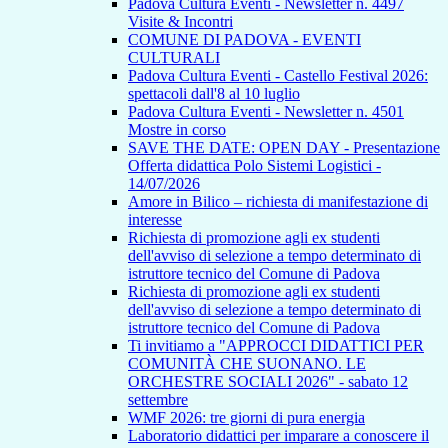
Padova Cultura Eventi - Newsletter n. 4497
Visite & Incontri
COMUNE DI PADOVA - EVENTI
CULTURALI
Padova Cultura Eventi - Castello Festival 2026:
spettacoli dall'8 al 10 luglio
Padova Cultura Eventi - Newsletter n. 4501
Mostre in corso
SAVE THE DATE: OPEN DAY - Presentazione
Offerta didattica Polo Sistemi Logistici -
14/07/2026
Amore in Bilico – richiesta di manifestazione di
interesse
Richiesta di promozione agli ex studenti
dell'avviso di selezione a tempo determinato di
istruttore tecnico del Comune di Padova
Richiesta di promozione agli ex studenti
dell'avviso di selezione a tempo determinato di
istruttore tecnico del Comune di Padova
Ti invitiamo a "APPROCCI DIDATTICI PER
COMUNITÀ CHE SUONANO. LE
ORCHESTRE SOCIALI 2026" - sabato 12
settembre
WMF 2026: tre giorni di pura energia
Laboratorio didattici per imparare a conoscere il