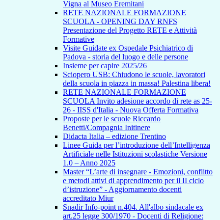
Vigna al Museo Eremitani
RETE NAZIONALE FORMAZIONE
SCUOLA - OPENING DAY RNFS
Presentazione del Progetto RETE e Attività
Formative
Visite Guidate ex Ospedale Psichiatrico di
Padova - storia del luogo e delle persone
Insieme per capire 2025/26
Sciopero USB: Chiudono le scuole, lavoratori
della scuola in piazza in massa! Palestina libera!
RETE NAZIONALE FORMAZIONE
SCUOLA Invito adesione accordo di rete as 25-
26 - IISS d'Italia - Nuova Offerta Formativa
Proposte per le scuole Riccardo
Benetti/Compagnia Initinere
Didacta Italia – edizione Trentino
Linee Guida per l’introduzione dell’Intelligenza
Artificiale nelle Istituzioni scolastiche Versione
1.0 – Anno 2025
Master “L’arte di insegnare - Emozioni, conflitto
e metodi attivi di apprendimento per il II ciclo
d’istruzione” - Aggiornamento docenti
accreditato Miur
Snadir Info-point n.404. All'albo sindacale ex
art.25 legge 300/1970 - Docenti di Religione: