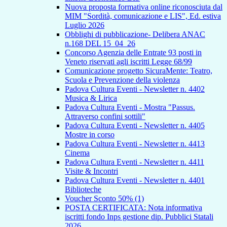
Nuova proposta formativa online riconosciuta dal
MIM "Sordità, comunicazione e LIS", Ed. estiva
Luglio 2026
Obblighi di pubblicazione- Delibera ANAC
n.168 DEL 15_04_26
Concorso Agenzia delle Entrate 93 posti in
Veneto riservati agli iscritti Legge 68/99
Comunicazione progetto SicuraMente: Teatro,
Scuola e Prevenzione della violenza
Padova Cultura Eventi - Newsletter n. 4402
Musica & Lirica
Padova Cultura Eventi - Mostra "Passus.
Attraverso confini sottili"
Padova Cultura Eventi - Newsletter n. 4405
Mostre in corso
Padova Cultura Eventi - Newsletter n. 4413
Cinema
Padova Cultura Eventi - Newsletter n. 4411
Visite & Incontri
Padova Cultura Eventi - Newsletter n. 4401
Biblioteche
Voucher Sconto 50% (1)
POSTA CERTIFICATA: Nota informativa
iscritti fondo Inps gestione dip. Pubblici Statali
2026