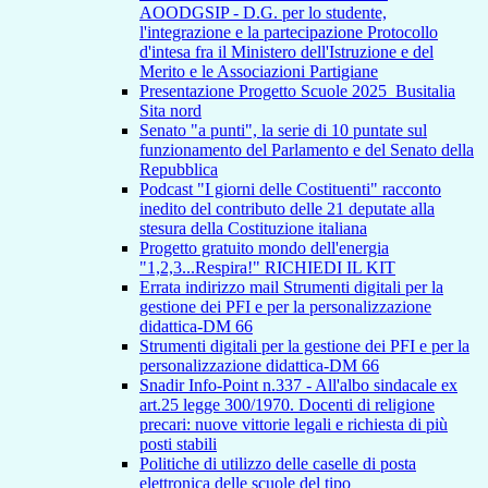
AOODGSIP - D.G. per lo studente,
l'integrazione e la partecipazione Protocollo
d'intesa fra il Ministero dell'Istruzione e del
Merito e le Associazioni Partigiane
Presentazione Progetto Scuole 2025_Busitalia
Sita nord
Senato "a punti", la serie di 10 puntate sul
funzionamento del Parlamento e del Senato della
Repubblica
Podcast "I giorni delle Costituenti" racconto
inedito del contributo delle 21 deputate alla
stesura della Costituzione italiana
Progetto gratuito mondo dell'energia
"1,2,3...Respira!" RICHIEDI IL KIT
Errata indirizzo mail Strumenti digitali per la
gestione dei PFI e per la personalizzazione
didattica-DM 66
Strumenti digitali per la gestione dei PFI e per la
personalizzazione didattica-DM 66
Snadir Info-Point n.337 - All'albo sindacale ex
art.25 legge 300/1970. Docenti di religione
precari: nuove vittorie legali e richiesta di più
posti stabili
Politiche di utilizzo delle caselle di posta
elettronica delle scuole del tipo