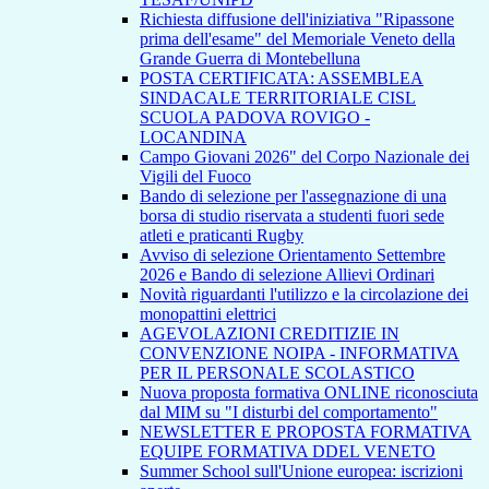
Richiesta diffusione dell'iniziativa "Ripassone
prima dell'esame" del Memoriale Veneto della
Grande Guerra di Montebelluna
POSTA CERTIFICATA: ASSEMBLEA
SINDACALE TERRITORIALE CISL
SCUOLA PADOVA ROVIGO -
LOCANDINA
Campo Giovani 2026" del Corpo Nazionale dei
Vigili del Fuoco
Bando di selezione per l'assegnazione di una
borsa di studio riservata a studenti fuori sede
atleti e praticanti Rugby
Avviso di selezione Orientamento Settembre
2026 e Bando di selezione Allievi Ordinari
Novità riguardanti l'utilizzo e la circolazione dei
monopattini elettrici
AGEVOLAZIONI CREDITIZIE IN
CONVENZIONE NOIPA - INFORMATIVA
PER IL PERSONALE SCOLASTICO
Nuova proposta formativa ONLINE riconosciuta
dal MIM su "I disturbi del comportamento"
NEWSLETTER E PROPOSTA FORMATIVA
EQUIPE FORMATIVA DDEL VENETO
Summer School sull'Unione europea: iscrizioni