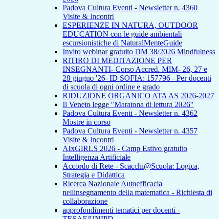
Padova Cultura Eventi - Newsletter n. 4360
Visite & Incontri
ESPERIENZE IN NATURA, OUTDOOR
EDUCATION con le guide ambientali
escursionistiche di NaturalMenteGuide
Invito webinar gratuito DM 38/2026 Mindfulness
RITIRO DI MEDITAZIONE PER
INSEGNANTI- Corso Accred. MIM- 26, 27 e
28 giugno '26- ID SOFIA: 157796 - Per docenti
di scuola di ogni ordine e grado
RIDUZIONE ORGANICO ATA AS 2026-2027
Il Veneto legge "Maratona di lettura 2026"
Padova Cultura Eventi - Newsletter n. 4362
Mostre in corso
Padova Cultura Eventi - Newsletter n. 4357
Visite & Incontri
AIxGIRLS 2026 - Camp Estivo gratuito
Intelligenza Artificiale
Accordo di Rete - Scacchi@Scuola: Logica,
Strategia e Didattica
Ricerca Nazionale Autoefficacia
nellinsegnamento della matematica - Richiesta di
collaborazione
approfondimenti tematici per docenti -
TESAF/UNIPD