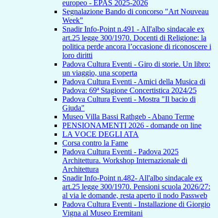
europeo - EPAS 2025-2026
Segnalazione Bando di concorso "Art Nouveau
Week"
Snadir Info-Point n.491 - All'albo sindacale ex
art.25 legge 300/1970. Docenti di Religione: la
politica perde ancora l’occasione di riconoscere i
loro diritti
Padova Cultura Eventi - Giro di storie. Un libro:
un viaggio, una scoperta
Padova Cultura Eventi - Amici della Musica di
Padova: 69ª Stagione Concertistica 2024/25
Padova Cultura Eventi - Mostra "Il bacio di
Giuda"
Museo Villa Bassi Rathgeb - Abano Terme
PENSIONAMENTI 2026 - domande on line
LA VOCE DEGLI ATA
Corsa contro la Fame
Padova Cultura Eventi - Padova 2025
Architettura. Workshop Internazionale di
Architettura
Snadir Info-Point n.482- All'albo sindacale ex
art.25 legge 300/1970. Pensioni scuola 2026/27:
al via le domande, resta aperto il nodo Passweb
Padova Cultura Eventi - Installazione di Giorgio
Vigna al Museo Eremitani