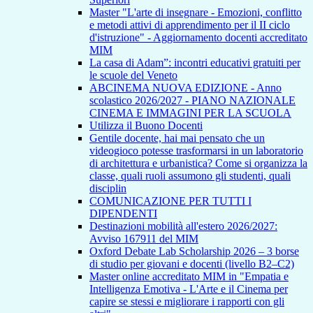
Master "L'arte di insegnare - Emozioni, conflitto
e metodi attivi di apprendimento per il II ciclo
d'istruzione" - Aggiornamento docenti accreditato
MIM
La casa di Adam”: incontri educativi gratuiti per
le scuole del Veneto
ABCINEMA NUOVA EDIZIONE - Anno
scolastico 2026/2027 - PIANO NAZIONALE
CINEMA E IMMAGINI PER LA SCUOLA
Utilizza il Buono Docenti
Gentile docente, hai mai pensato che un
videogioco potesse trasformarsi in un laboratorio
di architettura e urbanistica? Come si organizza la
classe, quali ruoli assumono gli studenti, quali
disciplin
COMUNICAZIONE PER TUTTI I
DIPENDENTI
Destinazioni mobilità all'estero 2026/2027:
Avviso 167911 del MIM
Oxford Debate Lab Scholarship 2026 – 3 borse
di studio per giovani e docenti (livello B2–C2)
Master online accreditato MIM in "Empatia e
Intelligenza Emotiva - L'Arte e il Cinema per
capire se stessi e migliorare i rapporti con gli