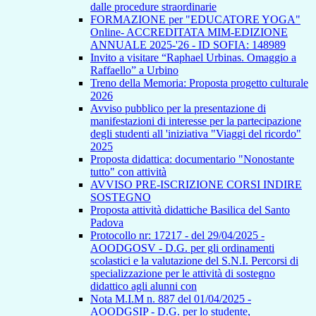
dalle procedure straordinarie
FORMAZIONE per "EDUCATORE YOGA"
Online- ACCREDITATA MIM-EDIZIONE
ANNUALE 2025-'26 - ID SOFIA: 148989
Invito a visitare “Raphael Urbinas. Omaggio a
Raffaello” a Urbino
Treno della Memoria: Proposta progetto culturale
2026
Avviso pubblico per la presentazione di
manifestazioni di interesse per la partecipazione
degli studenti all 'iniziativa "Viaggi del ricordo"
2025
Proposta didattica: documentario "Nonostante
tutto" con attività
AVVISO PRE-ISCRIZIONE CORSI INDIRE
SOSTEGNO
Proposta attività didattiche Basilica del Santo
Padova
Protocollo nr: 17217 - del 29/04/2025 -
AOODGOSV - D.G. per gli ordinamenti
scolastici e la valutazione del S.N.I. Percorsi di
specializzazione per le attività di sostegno
didattico agli alunni con
Nota M.I.M n. 887 del 01/04/2025 -
AOODGSIP - D.G. per lo studente,