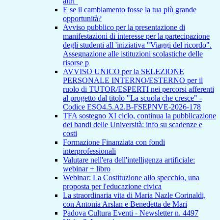
altri"
E se il cambiamento fosse la tua più grande
opportunità?
Avviso pubblico per la presentazione di
manifestazioni di interesse per la partecipazione
degli studenti all 'iniziativa "Viaggi del ricordo".
Assegnazione alle istituzioni scolastiche delle
risorse p
AVVISO UNICO per la SELEZIONE
PERSONALE INTERNO/ESTERNO per il
ruolo di TUTOR/ESPERTI nei percorsi afferenti
al progetto dal titolo "La scuola che cresce" -
Codice ESO4.5.A2.B-FSEPNVE-2026-178
TFA sostegno XI ciclo, continua la pubblicazione
dei bandi delle Università: info su scadenze e
costi
Formazione Finanziata con fondi
interprofessionali
Valutare nell'era dell'intelligenza artificiale:
webinar + libro
Webinar: La Costituzione allo specchio, una
proposta per l'educazione civica
La straordinaria vita di Maria Nazle Corinaldi,
con Antonia Arslan e Benedetta de Mari
Padova Cultura Eventi - Newsletter n. 4497