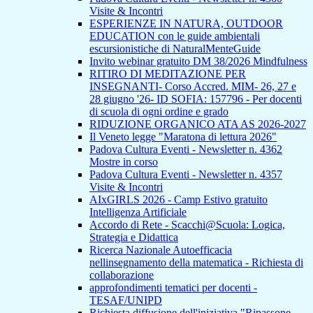
Visite & Incontri
ESPERIENZE IN NATURA, OUTDOOR
EDUCATION con le guide ambientali
escursionistiche di NaturalMenteGuide
Invito webinar gratuito DM 38/2026 Mindfulness
RITIRO DI MEDITAZIONE PER
INSEGNANTI- Corso Accred. MIM- 26, 27 e
28 giugno '26- ID SOFIA: 157796 - Per docenti
di scuola di ogni ordine e grado
RIDUZIONE ORGANICO ATA AS 2026-2027
Il Veneto legge "Maratona di lettura 2026"
Padova Cultura Eventi - Newsletter n. 4362
Mostre in corso
Padova Cultura Eventi - Newsletter n. 4357
Visite & Incontri
AIxGIRLS 2026 - Camp Estivo gratuito
Intelligenza Artificiale
Accordo di Rete - Scacchi@Scuola: Logica,
Strategia e Didattica
Ricerca Nazionale Autoefficacia
nellinsegnamento della matematica - Richiesta di
collaborazione
approfondimenti tematici per docenti -
TESAF/UNIPD
Richiesta diffusione dell'iniziativa "Ripassone