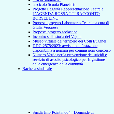
fascicolo Scuola Planetaria
Progetto Legalità Rappresentazione Teatrale
L’AGENDA ROSSA “ TI RACCONTO
BORSELLINO ”
Proposta progetto Laboratorio Teatrale a cura di
Giulia Veronese
Proposta progetto scolastico
Incontro sulla storia del Vajont
Museo virtuale del territorio dei Colli Euganei
DDG 2575/2023: avviso manifestazione
disponibilità a nomina per commissioni concorso
Numero Verde per la prevenzione dei suicidi e
servizio di ascolto psicologico per la gestione
delle emergenze della comunità
Bacheca sindacale
Snadir Info-Point n.604 - Domande di