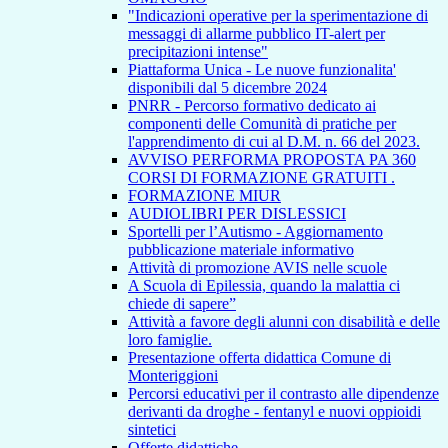
"Indicazioni operative per la sperimentazione di
messaggi di allarme pubblico IT-alert per
precipitazioni intense"
Piattaforma Unica - Le nuove funzionalita'
disponibili dal 5 dicembre 2024
PNRR - Percorso formativo dedicato ai
componenti delle Comunità di pratiche per
l'apprendimento di cui al D.M. n. 66 del 2023.
AVVISO PERFORMA PROPOSTA PA 360
CORSI DI FORMAZIONE GRATUITI .
FORMAZIONE MIUR
AUDIOLIBRI PER DISLESSICI
Sportelli per l’Autismo - Aggiornamento
pubblicazione materiale informativo
Attività di promozione AVIS nelle scuole
A Scuola di Epilessia, quando la malattia ci
chiede di sapere”
Attività a favore degli alunni con disabilità e delle
loro famiglie.
Presentazione offerta didattica Comune di
Monteriggioni
Percorsi educativi per il contrasto alle dipendenze
derivanti da droghe - fentanyl e nuovi oppioidi
sintetici
Offerte didattiche