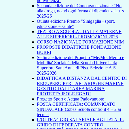
nonviolenza”
Seconda edizione del Concorso nazionale "No
alla droga, no ad ogni forma di dipendenza" a. s.
2025/26
Quinta edizione Premio "Sinigaglia - sport,
educazione e salute"
TEATRO A SCUOLA - DALLE MATERNE
ALLE SUPERIORI - PROMOZIONI 2026
CORSO NAZIONALE FORMAZIONE MIM
PROPOSTE DIDATTICHE FONDAZIONE
BURRI
Settima edizione del Progetto "Me.Mo. Merito e
Mobilita' Sociale" della Scuola Universitaria
Superiore Sant'Anna di Pisa. Selezione A.S.
2025/2026
DIDATTICA A DISTANZA DAL CENTRO DI
RECUPERO PER TARTARUGHE MARINE
GESTITO DALL' AREA MARINA
PROTETTA ISOLE EGADI
Progetto Sport e Acqua Padovanuoto
POSTA CERTIFICATA: COMUNICATO
SINDACALE Cobas Scuola contro il 4 + 2 ai
tecnici
L’OLTRAGGIO SALARIALE AGLI ATA: IL
GRIDO DI FEDERATA CONTRO