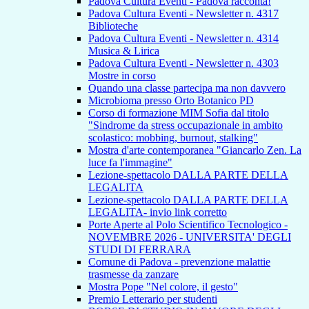
Padova Cultura Eventi - Padova racconta!
Padova Cultura Eventi - Newsletter n. 4317
Biblioteche
Padova Cultura Eventi - Newsletter n. 4314
Musica & Lirica
Padova Cultura Eventi - Newsletter n. 4303
Mostre in corso
Quando una classe partecipa ma non davvero
Microbioma presso Orto Botanico PD
Corso di formazione MIM Sofia dal titolo
"Sindrome da stress occupazionale in ambito
scolastico: mobbing, burnout, stalking"
Mostra d'arte contemporanea "Giancarlo Zen. La
luce fa l'immagine"
Lezione-spettacolo DALLA PARTE DELLA
LEGALITA
Lezione-spettacolo DALLA PARTE DELLA
LEGALITA- invio link corretto
Porte Aperte al Polo Scientifico Tecnologico -
NOVEMBRE 2026 - UNIVERSITA' DEGLI
STUDI DI FERRARA
Comune di Padova - prevenzione malattie
trasmesse da zanzare
Mostra Pope "Nel colore, il gesto"
Premio Letterario per studenti