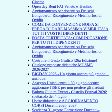
Cinema
Open day Beni FAI Veneto e Trentino
Aggiornamento per docenti su Etruschi,
Longobardi, Risorgimento e Metamorfosi di
Ovidio
COME DA CONVENZIONE NOIPA SI
PREGA DI DARE MASSIMA VISIBILITA' A
TUTTI I VOSTRI DIPENDENTI
POSTA CERTIFICATA: COMUNICAZIONE
PER TUTTI I DIPENDENTI
Aggiornamento per docenti su Etruschi,
Longobardi, Risorgimento e Metamorfosi di
Ovidio
Costruire il Gesto Grafico [26a Edizione]
Catalogo proposte didattiche MUSME
2026/2027
BIGDAY 2026 - Un giorno ancora più grande…
anzi due!
Assegno Unico: entro il 30 giugno occorre
aggiornare l'ISEE per non perdere gli arretrati
Padova Cultura Eventi - Castello Festival 2026:
spettacolo del 4 luglio
Uscite didattiche e AGGIORNAMENTO
CORSI Docenti 2026_2027
Scadenza 31 agosto Formazione Docenti –