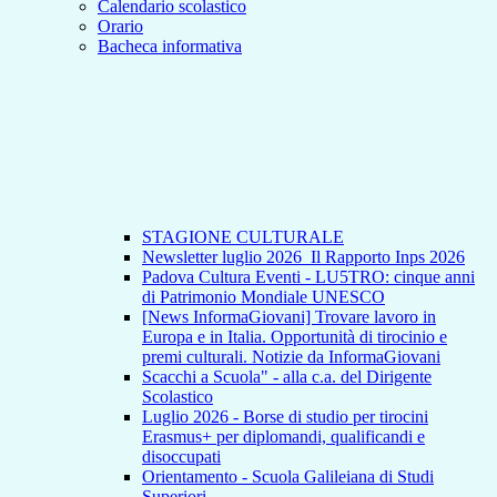
Calendario scolastico
Orario
Bacheca informativa
STAGIONE CULTURALE
Newsletter luglio 2026_Il Rapporto Inps 2026
Padova Cultura Eventi - LU5TRO: cinque anni
di Patrimonio Mondiale UNESCO
[News InformaGiovani] Trovare lavoro in
Europa e in Italia. Opportunità di tirocinio e
premi culturali. Notizie da InformaGiovani
Scacchi a Scuola" - alla c.a. del Dirigente
Scolastico
Luglio 2026 - Borse di studio per tirocini
Erasmus+ per diplomandi, qualificandi e
disoccupati
Orientamento - Scuola Galileiana di Studi
Superiori