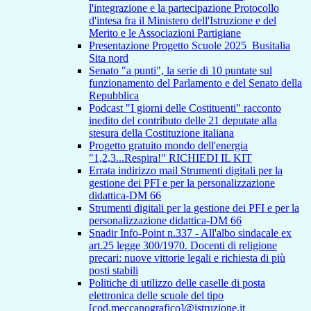
l'integrazione e la partecipazione Protocollo
d'intesa fra il Ministero dell'Istruzione e del
Merito e le Associazioni Partigiane
Presentazione Progetto Scuole 2025_Busitalia
Sita nord
Senato "a punti", la serie di 10 puntate sul
funzionamento del Parlamento e del Senato della
Repubblica
Podcast "I giorni delle Costituenti" racconto
inedito del contributo delle 21 deputate alla
stesura della Costituzione italiana
Progetto gratuito mondo dell'energia
"1,2,3...Respira!" RICHIEDI IL KIT
Errata indirizzo mail Strumenti digitali per la
gestione dei PFI e per la personalizzazione
didattica-DM 66
Strumenti digitali per la gestione dei PFI e per la
personalizzazione didattica-DM 66
Snadir Info-Point n.337 - All'albo sindacale ex
art.25 legge 300/1970. Docenti di religione
precari: nuove vittorie legali e richiesta di più
posti stabili
Politiche di utilizzo delle caselle di posta
elettronica delle scuole del tipo
[cod.meccanografico]@istruzione.it