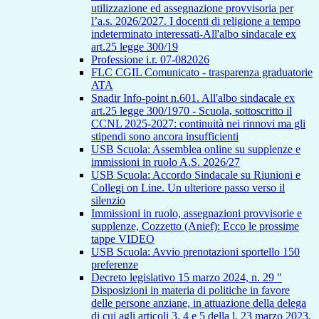
utilizzazione ed assegnazione provvisoria per
l’a.s. 2026/2027. I docenti di religione a tempo
indeterminato interessati-All'albo sindacale ex
art.25 legge 300/19
Professione i.r. 07-082026
FLC CGIL Comunicato - trasparenza graduatorie
ATA
Snadir Info-point n.601. All'albo sindacale ex
art.25 legge 300/1970 - Scuola, sottoscritto il
CCNL 2025-2027: continuità nei rinnovi ma gli
stipendi sono ancora insufficienti
USB Scuola: Assemblea online su supplenze e
immissioni in ruolo A.S. 2026/27
USB Scuola: Accordo Sindacale su Riunioni e
Collegi on Line. Un ulteriore passo verso il
silenzio
Immissioni in ruolo, assegnazioni provvisorie e
supplenze, Cozzetto (Anief): Ecco le prossime
tappe VIDEO
USB Scuola: Avvio prenotazioni sportello 150
preferenze
Decreto legislativo 15 marzo 2024, n. 29 "
Disposizioni in materia di politiche in favore
delle persone anziane, in attuazione della delega
di cui agli articoli 3, 4 e 5 della l. 23 marzo 2023,