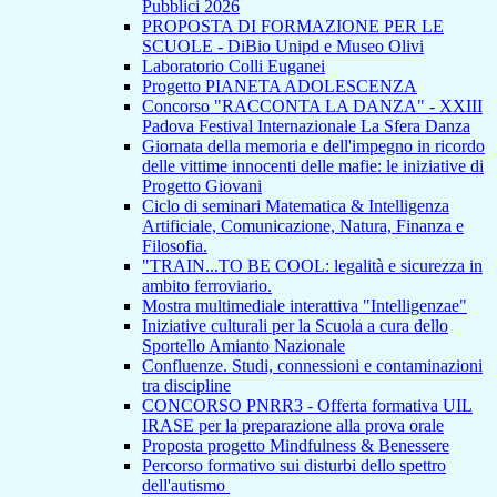
Pubblici 2026
PROPOSTA DI FORMAZIONE PER LE
SCUOLE - DiBio Unipd e Museo Olivi
Laboratorio Colli Euganei
Progetto PIANETA ADOLESCENZA
Concorso "RACCONTA LA DANZA" - XXIII
Padova Festival Internazionale La Sfera Danza
Giornata della memoria e dell'impegno in ricordo
delle vittime innocenti delle mafie: le iniziative di
Progetto Giovani
Ciclo di seminari Matematica & Intelligenza
Artificiale, Comunicazione, Natura, Finanza e
Filosofia.
"TRAIN...TO BE COOL: legalità e sicurezza in
ambito ferroviario.
Mostra multimediale interattiva "Intelligenzae"
Iniziative culturali per la Scuola a cura dello
Sportello Amianto Nazionale
Confluenze. Studi, connessioni e contaminazioni
tra discipline
CONCORSO PNRR3 - Offerta formativa UIL
IRASE per la preparazione alla prova orale
Proposta progetto Mindfulness & Benessere
Percorso formativo sui disturbi dello spettro
dell'autismo