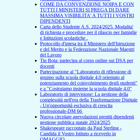
COME DA CONVENZIONE NOIPA E CON
TUTTI I MINISTERI SI PREGA DI DARE
MASSIMA VISIBILITA' A TUTTI I VOSTRI
DIPENDENTI
Carta dello Studente A.S. 2024/2025. Modalita'
di richiesta e procedure per il rilascio per famiglie
e Istituzioni scolastiche .
Protocollo d'intesa tra il Ministero dell'Istruzione
e del Merito e la Federazione Nazionale Maestri
del Lavoro
Tin Bota: partecipa al corso online sui DSA per
docenti
Partecipazione al "Laboratorio di riflessione di
gruppo sulla scuola digitale 4.0 orientato al
potenziamento del coinvolgimento degli studenti"
e a "Costruiamo insieme la scuola digitale 4.0"
Laboratorio di intervisione: La gestione della
complessità nell'era della Trasformazione Digitale
- Un'opportunità esclusiva di crescita
professionale-DM 66
Nuova circolare agevolazioni prestiti dipendenti
gestione pubblica statale 2024/2025
Shakespeare raccontato da Paul Sterling -
Candida il Vostro Istituto a riceverlo in
OMAGGIO