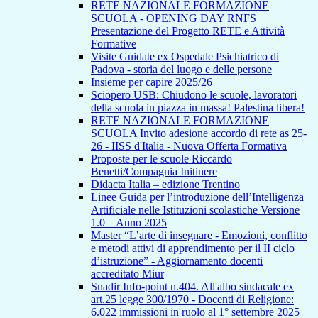
RETE NAZIONALE FORMAZIONE
SCUOLA - OPENING DAY RNFS
Presentazione del Progetto RETE e Attività
Formative
Visite Guidate ex Ospedale Psichiatrico di
Padova - storia del luogo e delle persone
Insieme per capire 2025/26
Sciopero USB: Chiudono le scuole, lavoratori
della scuola in piazza in massa! Palestina libera!
RETE NAZIONALE FORMAZIONE
SCUOLA Invito adesione accordo di rete as 25-
26 - IISS d'Italia - Nuova Offerta Formativa
Proposte per le scuole Riccardo
Benetti/Compagnia Initinere
Didacta Italia – edizione Trentino
Linee Guida per l’introduzione dell’Intelligenza
Artificiale nelle Istituzioni scolastiche Versione
1.0 – Anno 2025
Master “L’arte di insegnare - Emozioni, conflitto
e metodi attivi di apprendimento per il II ciclo
d’istruzione” - Aggiornamento docenti
accreditato Miur
Snadir Info-point n.404. All'albo sindacale ex
art.25 legge 300/1970 - Docenti di Religione:
6.022 immissioni in ruolo al 1° settembre 2025