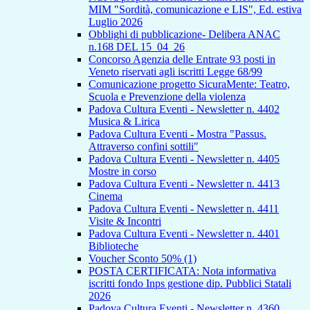
MIM "Sordità, comunicazione e LIS", Ed. estiva
Luglio 2026
Obblighi di pubblicazione- Delibera ANAC
n.168 DEL 15_04_26
Concorso Agenzia delle Entrate 93 posti in
Veneto riservati agli iscritti Legge 68/99
Comunicazione progetto SicuraMente: Teatro,
Scuola e Prevenzione della violenza
Padova Cultura Eventi - Newsletter n. 4402
Musica & Lirica
Padova Cultura Eventi - Mostra "Passus.
Attraverso confini sottili"
Padova Cultura Eventi - Newsletter n. 4405
Mostre in corso
Padova Cultura Eventi - Newsletter n. 4413
Cinema
Padova Cultura Eventi - Newsletter n. 4411
Visite & Incontri
Padova Cultura Eventi - Newsletter n. 4401
Biblioteche
Voucher Sconto 50% (1)
POSTA CERTIFICATA: Nota informativa
iscritti fondo Inps gestione dip. Pubblici Statali
2026
Padova Cultura Eventi - Newsletter n. 4360