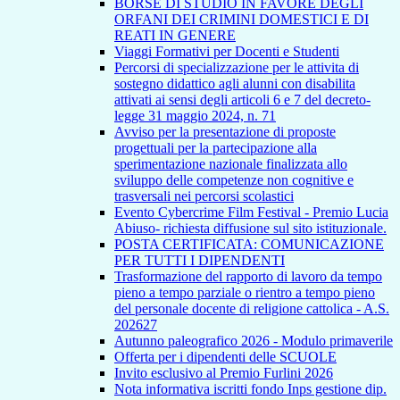
BORSE DI STUDIO IN FAVORE DEGLI
ORFANI DEI CRIMINI DOMESTICI E DI
REATI IN GENERE
Viaggi Formativi per Docenti e Studenti
Percorsi di specializzazione per le attivita di
sostegno didattico agli alunni con disabilita
attivati ai sensi degli articoli 6 e 7 del decreto-
legge 31 maggio 2024, n. 71
Avviso per la presentazione di proposte
progettuali per la partecipazione alla
sperimentazione nazionale finalizzata allo
sviluppo delle competenze non cognitive e
trasversali nei percorsi scolastici
Evento Cybercrime Film Festival - Premio Lucia
Abiuso- richiesta diffusione sul sito istituzionale.
POSTA CERTIFICATA: COMUNICAZIONE
PER TUTTI I DIPENDENTI
Trasformazione del rapporto di lavoro da tempo
pieno a tempo parziale o rientro a tempo pieno
del personale docente di religione cattolica - A.S.
202627
Autunno paleografico 2026 - Modulo primaverile
Offerta per i dipendenti delle SCUOLE
Invito esclusivo al Premio Furlini 2026
Nota informativa iscritti fondo Inps gestione dip.