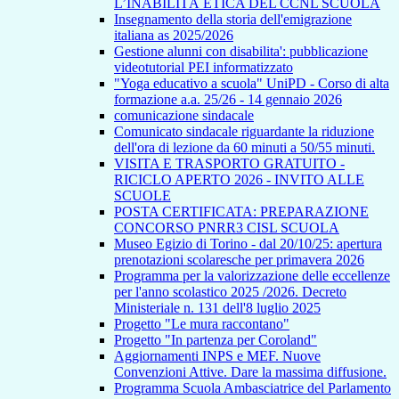
L’INABILITÀ ETICA DEL CCNL SCUOLA
Insegnamento della storia dell'emigrazione
italiana as 2025/2026
Gestione alunni con disabilita': pubblicazione
videotutorial PEI informatizzato
"Yoga educativo a scuola" UniPD - Corso di alta
formazione a.a. 25/26 - 14 gennaio 2026
comunicazione sindacale
Comunicato sindacale riguardante la riduzione
dell'ora di lezione da 60 minuti a 50/55 minuti.
VISITA E TRASPORTO GRATUITO -
RICICLO APERTO 2026 - INVITO ALLE
SCUOLE
POSTA CERTIFICATA: PREPARAZIONE
CONCORSO PNRR3 CISL SCUOLA
Museo Egizio di Torino - dal 20/10/25: apertura
prenotazioni scolaresche per primavera 2026
Programma per la valorizzazione delle eccellenze
per l'anno scolastico 2025 /2026. Decreto
Ministeriale n. 131 dell'8 luglio 2025
Progetto "Le mura raccontano"
Progetto "In partenza per Coroland"
Aggiornamenti INPS e MEF. Nuove
Convenzioni Attive. Dare la massima diffusione.
Programma Scuola Ambasciatrice del Parlamento