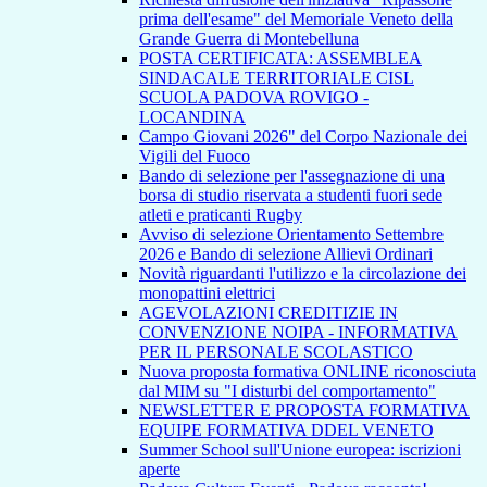
prima dell'esame" del Memoriale Veneto della
Grande Guerra di Montebelluna
POSTA CERTIFICATA: ASSEMBLEA
SINDACALE TERRITORIALE CISL
SCUOLA PADOVA ROVIGO -
LOCANDINA
Campo Giovani 2026" del Corpo Nazionale dei
Vigili del Fuoco
Bando di selezione per l'assegnazione di una
borsa di studio riservata a studenti fuori sede
atleti e praticanti Rugby
Avviso di selezione Orientamento Settembre
2026 e Bando di selezione Allievi Ordinari
Novità riguardanti l'utilizzo e la circolazione dei
monopattini elettrici
AGEVOLAZIONI CREDITIZIE IN
CONVENZIONE NOIPA - INFORMATIVA
PER IL PERSONALE SCOLASTICO
Nuova proposta formativa ONLINE riconosciuta
dal MIM su "I disturbi del comportamento"
NEWSLETTER E PROPOSTA FORMATIVA
EQUIPE FORMATIVA DDEL VENETO
Summer School sull'Unione europea: iscrizioni
aperte