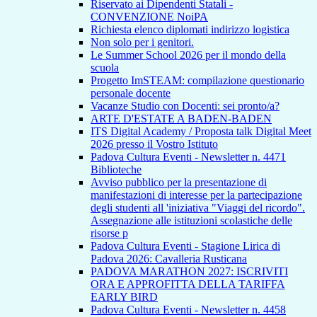
Riservato ai Dipendenti Statali -
CONVENZIONE NoiPA
Richiesta elenco diplomati indirizzo logistica
Non solo per i genitori.
Le Summer School 2026 per il mondo della
scuola
Progetto ImSTEAM: compilazione questionario
personale docente
Vacanze Studio con Docenti: sei pronto/a?
ARTE D'ESTATE A BADEN-BADEN
ITS Digital Academy / Proposta talk Digital Meet
2026 presso il Vostro Istituto
Padova Cultura Eventi - Newsletter n. 4471
Biblioteche
Avviso pubblico per la presentazione di
manifestazioni di interesse per la partecipazione
degli studenti all 'iniziativa "Viaggi del ricordo".
Assegnazione alle istituzioni scolastiche delle
risorse p
Padova Cultura Eventi - Stagione Lirica di
Padova 2026: Cavalleria Rusticana
PADOVA MARATHON 2027: ISCRIVITI
ORA E APPROFITTA DELLA TARIFFA
EARLY BIRD
Padova Cultura Eventi - Newsletter n. 4458