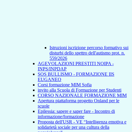
Istruzioni iscrizione percorso formativo sui
disturbi dello spettro dell'autismo prot. n.
559/2026
AGEVOLAZIONI PRESTITI NOIPA -
INPS/INPDAP
SOS BULLISMO - FORMAZIONE IIS
EUGANEO
Corsi formazione MIM Sofia
invito alla Scuola di Formazione per Studenti
CORSO NAZIONALE FORMAZIONE MIM
Apertura piattaforma progetto Onland per le
scuole
Epilessia: sapere e saper fare - Incontro di
informazione/formazione
Proposta dell'USR - VE “Intelligenza emotiva e
solidarietà sociale per una cultura della