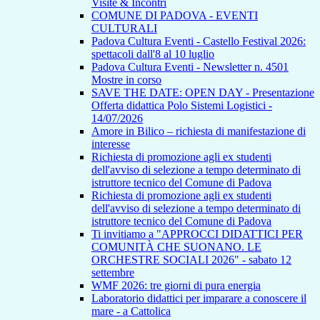
Visite & Incontri
COMUNE DI PADOVA - EVENTI
CULTURALI
Padova Cultura Eventi - Castello Festival 2026:
spettacoli dall'8 al 10 luglio
Padova Cultura Eventi - Newsletter n. 4501
Mostre in corso
SAVE THE DATE: OPEN DAY - Presentazione
Offerta didattica Polo Sistemi Logistici -
14/07/2026
Amore in Bilico – richiesta di manifestazione di
interesse
Richiesta di promozione agli ex studenti
dell'avviso di selezione a tempo determinato di
istruttore tecnico del Comune di Padova
Richiesta di promozione agli ex studenti
dell'avviso di selezione a tempo determinato di
istruttore tecnico del Comune di Padova
Ti invitiamo a "APPROCCI DIDATTICI PER
COMUNITÀ CHE SUONANO. LE
ORCHESTRE SOCIALI 2026" - sabato 12
settembre
WMF 2026: tre giorni di pura energia
Laboratorio didattici per imparare a conoscere il
mare - a Cattolica