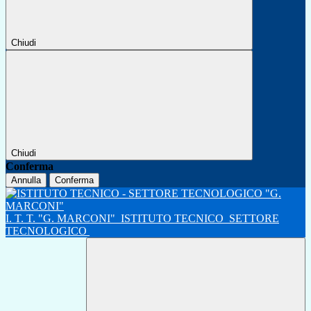
Chiudi
Chiudi
Conferma
Annulla
Conferma
I. T. T. "G. MARCONI"
ISTITUTO TECNICO
SETTORE
TECNOLOGICO