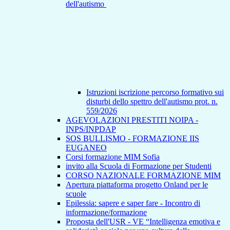
dell'autismo
Istruzioni iscrizione percorso formativo sui
disturbi dello spettro dell'autismo prot. n.
559/2026
AGEVOLAZIONI PRESTITI NOIPA -
INPS/INPDAP
SOS BULLISMO - FORMAZIONE IIS
EUGANEO
Corsi formazione MIM Sofia
invito alla Scuola di Formazione per Studenti
CORSO NAZIONALE FORMAZIONE MIM
Apertura piattaforma progetto Onland per le
scuole
Epilessia: sapere e saper fare - Incontro di
informazione/formazione
Proposta dell'USR - VE “Intelligenza emotiva e