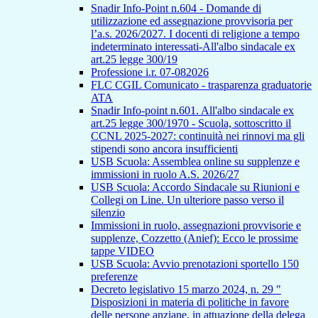
Snadir Info-Point n.604 - Domande di
utilizzazione ed assegnazione provvisoria per
l’a.s. 2026/2027. I docenti di religione a tempo
indeterminato interessati-All'albo sindacale ex
art.25 legge 300/19
Professione i.r. 07-082026
FLC CGIL Comunicato - trasparenza graduatorie
ATA
Snadir Info-point n.601. All'albo sindacale ex
art.25 legge 300/1970 - Scuola, sottoscritto il
CCNL 2025-2027: continuità nei rinnovi ma gli
stipendi sono ancora insufficienti
USB Scuola: Assemblea online su supplenze e
immissioni in ruolo A.S. 2026/27
USB Scuola: Accordo Sindacale su Riunioni e
Collegi on Line. Un ulteriore passo verso il
silenzio
Immissioni in ruolo, assegnazioni provvisorie e
supplenze, Cozzetto (Anief): Ecco le prossime
tappe VIDEO
USB Scuola: Avvio prenotazioni sportello 150
preferenze
Decreto legislativo 15 marzo 2024, n. 29 "
Disposizioni in materia di politiche in favore
delle persone anziane, in attuazione della delega