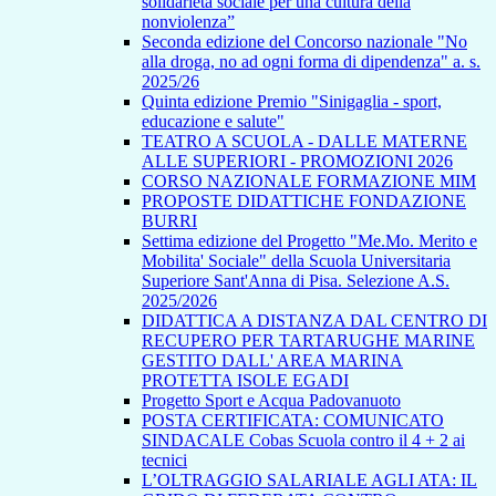
solidarietà sociale per una cultura della
nonviolenza”
Seconda edizione del Concorso nazionale "No
alla droga, no ad ogni forma di dipendenza" a. s.
2025/26
Quinta edizione Premio "Sinigaglia - sport,
educazione e salute"
TEATRO A SCUOLA - DALLE MATERNE
ALLE SUPERIORI - PROMOZIONI 2026
CORSO NAZIONALE FORMAZIONE MIM
PROPOSTE DIDATTICHE FONDAZIONE
BURRI
Settima edizione del Progetto "Me.Mo. Merito e
Mobilita' Sociale" della Scuola Universitaria
Superiore Sant'Anna di Pisa. Selezione A.S.
2025/2026
DIDATTICA A DISTANZA DAL CENTRO DI
RECUPERO PER TARTARUGHE MARINE
GESTITO DALL' AREA MARINA
PROTETTA ISOLE EGADI
Progetto Sport e Acqua Padovanuoto
POSTA CERTIFICATA: COMUNICATO
SINDACALE Cobas Scuola contro il 4 + 2 ai
tecnici
L’OLTRAGGIO SALARIALE AGLI ATA: IL