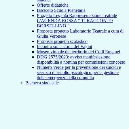
Offerte didattiche
fascicolo Scuola Planetaria
Progetto Legalità Rappresentazione Teatrale
L’AGENDA ROSSA “ TI RACCONTO
BORSELLINO ”
Proposta progetto Laboratorio Teatrale a cura di
Giulia Veronese
Proposta progetto scolastico
Incontro sulla storia del Vajont
Museo virtuale del territorio dei Colli Euganei
DDG 2575/2023: avviso manifestazione
disponibilità a nomina per commissioni concorso
Numero Verde per la prevenzione dei suicidi e
servizio di ascolto psicologico per la gestione
delle emergenze della comunità
Bacheca sindacale