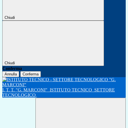
Chiudi
Chiudi
Conferma
Annulla
Conferma
I. T. T. "G. MARCONI"
ISTITUTO TECNICO
SETTORE
TECNOLOGICO