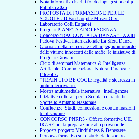
Nota informativa iscritti fondo Inps gestione dip.
Pubblici 2026
PROPOSTA DI FORMAZIONE PER LE
SCUOLE - DiBio Unipd e Museo Olivi
Laboratorio Colli Euganei
Progetto PIANETA ADOLESCENZA
Concorso "RACCONTA LA DANZA" - XXIII
Padova Festival Internazionale La Sfera Danza
Giornata della memoria e dell'impegno in ricordo
delle vittime innocenti delle mafie: le iniziative di
Progetto Giovani
Ciclo di seminari Matematica & Intelligenza
Artificiale, Comunicazione, Natura, Finanza e
Filosofia.
"TRAIN...TO BE COOL: legalità e sicurezza in
ambito ferroviario.
Mostra multimediale interattiva "Intelligenzae"
Iniziative culturali per la Scuola a cura dello
Sportello Amianto Nazionale
Confluenze. Studi, connessioni e contaminazioni
tra discipline
CONCORSO PNRR3 - Offerta formativa UIL
IRASE per la preparazione alla prova orale
Proposta progetto Mindfulness & Benessere
Percorso formativo sui disturbi dello spettro