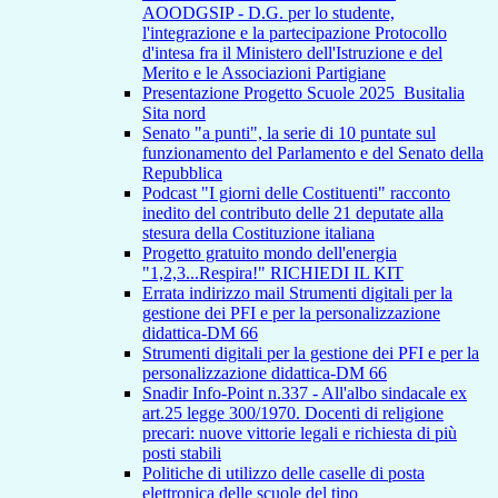
AOODGSIP - D.G. per lo studente,
l'integrazione e la partecipazione Protocollo
d'intesa fra il Ministero dell'Istruzione e del
Merito e le Associazioni Partigiane
Presentazione Progetto Scuole 2025_Busitalia
Sita nord
Senato "a punti", la serie di 10 puntate sul
funzionamento del Parlamento e del Senato della
Repubblica
Podcast "I giorni delle Costituenti" racconto
inedito del contributo delle 21 deputate alla
stesura della Costituzione italiana
Progetto gratuito mondo dell'energia
"1,2,3...Respira!" RICHIEDI IL KIT
Errata indirizzo mail Strumenti digitali per la
gestione dei PFI e per la personalizzazione
didattica-DM 66
Strumenti digitali per la gestione dei PFI e per la
personalizzazione didattica-DM 66
Snadir Info-Point n.337 - All'albo sindacale ex
art.25 legge 300/1970. Docenti di religione
precari: nuove vittorie legali e richiesta di più
posti stabili
Politiche di utilizzo delle caselle di posta
elettronica delle scuole del tipo