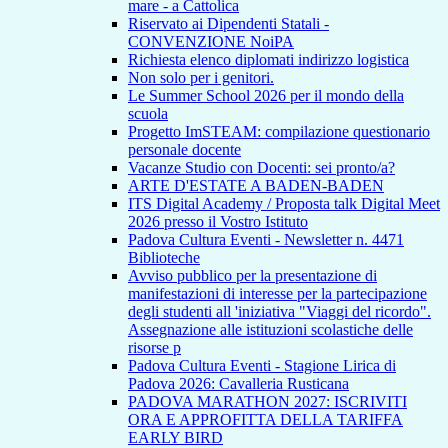
mare - a Cattolica
Riservato ai Dipendenti Statali -
CONVENZIONE NoiPA
Richiesta elenco diplomati indirizzo logistica
Non solo per i genitori.
Le Summer School 2026 per il mondo della
scuola
Progetto ImSTEAM: compilazione questionario
personale docente
Vacanze Studio con Docenti: sei pronto/a?
ARTE D'ESTATE A BADEN-BADEN
ITS Digital Academy / Proposta talk Digital Meet
2026 presso il Vostro Istituto
Padova Cultura Eventi - Newsletter n. 4471
Biblioteche
Avviso pubblico per la presentazione di
manifestazioni di interesse per la partecipazione
degli studenti all 'iniziativa "Viaggi del ricordo".
Assegnazione alle istituzioni scolastiche delle
risorse p
Padova Cultura Eventi - Stagione Lirica di
Padova 2026: Cavalleria Rusticana
PADOVA MARATHON 2027: ISCRIVITI
ORA E APPROFITTA DELLA TARIFFA
EARLY BIRD