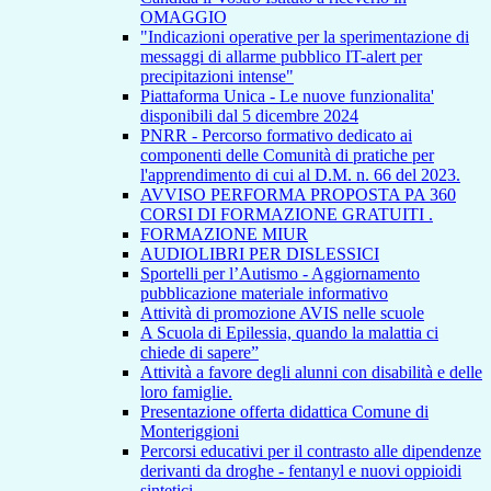
OMAGGIO
"Indicazioni operative per la sperimentazione di
messaggi di allarme pubblico IT-alert per
precipitazioni intense"
Piattaforma Unica - Le nuove funzionalita'
disponibili dal 5 dicembre 2024
PNRR - Percorso formativo dedicato ai
componenti delle Comunità di pratiche per
l'apprendimento di cui al D.M. n. 66 del 2023.
AVVISO PERFORMA PROPOSTA PA 360
CORSI DI FORMAZIONE GRATUITI .
FORMAZIONE MIUR
AUDIOLIBRI PER DISLESSICI
Sportelli per l’Autismo - Aggiornamento
pubblicazione materiale informativo
Attività di promozione AVIS nelle scuole
A Scuola di Epilessia, quando la malattia ci
chiede di sapere”
Attività a favore degli alunni con disabilità e delle
loro famiglie.
Presentazione offerta didattica Comune di
Monteriggioni
Percorsi educativi per il contrasto alle dipendenze
derivanti da droghe - fentanyl e nuovi oppioidi
sintetici