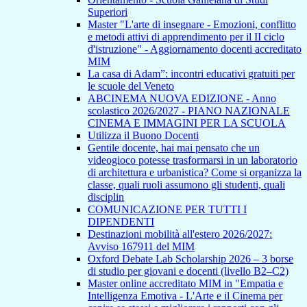
Superiori
Master "L'arte di insegnare - Emozioni, conflitto
e metodi attivi di apprendimento per il II ciclo
d'istruzione" - Aggiornamento docenti accreditato
MIM
La casa di Adam”: incontri educativi gratuiti per
le scuole del Veneto
ABCINEMA NUOVA EDIZIONE - Anno
scolastico 2026/2027 - PIANO NAZIONALE
CINEMA E IMMAGINI PER LA SCUOLA
Utilizza il Buono Docenti
Gentile docente, hai mai pensato che un
videogioco potesse trasformarsi in un laboratorio
di architettura e urbanistica? Come si organizza la
classe, quali ruoli assumono gli studenti, quali
disciplin
COMUNICAZIONE PER TUTTI I
DIPENDENTI
Destinazioni mobilità all'estero 2026/2027:
Avviso 167911 del MIM
Oxford Debate Lab Scholarship 2026 – 3 borse
di studio per giovani e docenti (livello B2–C2)
Master online accreditato MIM in "Empatia e
Intelligenza Emotiva - L'Arte e il Cinema per