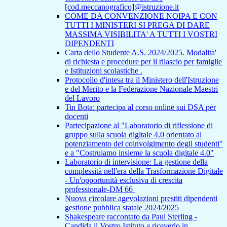
[cod.meccanografico]@istruzione.it
COME DA CONVENZIONE NOIPA E CON
TUTTI I MINISTERI SI PREGA DI DARE
MASSIMA VISIBILITA' A TUTTI I VOSTRI
DIPENDENTI
Carta dello Studente A.S. 2024/2025. Modalita'
di richiesta e procedure per il rilascio per famiglie
e Istituzioni scolastiche .
Protocollo d'intesa tra il Ministero dell'Istruzione
e del Merito e la Federazione Nazionale Maestri
del Lavoro
Tin Bota: partecipa al corso online sui DSA per
docenti
Partecipazione al "Laboratorio di riflessione di
gruppo sulla scuola digitale 4.0 orientato al
potenziamento del coinvolgimento degli studenti"
e a "Costruiamo insieme la scuola digitale 4.0"
Laboratorio di intervisione: La gestione della
complessità nell'era della Trasformazione Digitale
- Un'opportunità esclusiva di crescita
professionale-DM 66
Nuova circolare agevolazioni prestiti dipendenti
gestione pubblica statale 2024/2025
Shakespeare raccontato da Paul Sterling -
Candida il Vostro Istituto a riceverlo in