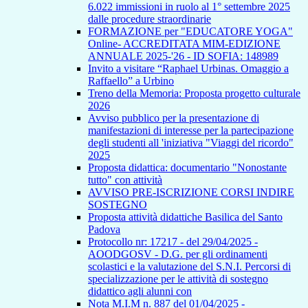
6.022 immissioni in ruolo al 1° settembre 2025
dalle procedure straordinarie
FORMAZIONE per "EDUCATORE YOGA"
Online- ACCREDITATA MIM-EDIZIONE
ANNUALE 2025-'26 - ID SOFIA: 148989
Invito a visitare “Raphael Urbinas. Omaggio a
Raffaello” a Urbino
Treno della Memoria: Proposta progetto culturale
2026
Avviso pubblico per la presentazione di
manifestazioni di interesse per la partecipazione
degli studenti all 'iniziativa "Viaggi del ricordo"
2025
Proposta didattica: documentario "Nonostante
tutto" con attività
AVVISO PRE-ISCRIZIONE CORSI INDIRE
SOSTEGNO
Proposta attività didattiche Basilica del Santo
Padova
Protocollo nr: 17217 - del 29/04/2025 -
AOODGOSV - D.G. per gli ordinamenti
scolastici e la valutazione del S.N.I. Percorsi di
specializzazione per le attività di sostegno
didattico agli alunni con
Nota M.I.M n. 887 del 01/04/2025 -