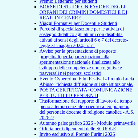
Premio Letterario per studenti
BORSE DI STUDIO IN FAVORE DEGLI
ORFANI DEI CRIMINI DOMESTICI E DI
REATI IN GENERE
Viaggi Formativi per Docenti e Studenti
Percorsi di specializzazione per le attivita di
sostegno didattico agli alunni con disabilita
attivati ai sensi degli articoli 6 e 7 del decreto-
legge 31 maggio 2024, n. 71
Avviso per la presentazione di proposte
progettuali per la partecipazione alla
sperimentazione nazionale finalizzata allo
sviluppo delle competenze non cognitive e
trasversali nei percorsi scolastici
Evento Cybercrime Film Festival - Premio Lucia
Abiuso- richiesta diffusione sul sito istituzionale.
POSTA CERTIFICATA: COMUNICAZIONE
PER TUTTI I DIPENDENTI
Trasformazione del rapporto di lavoro da tempo
pieno a tempo parziale o rientro a tempo pieno
del personale docente di religione cattolica - A.S.
202627
Autunno paleografico 2026 - Modulo primaverile
Offerta per i dipendenti delle SCUOLE
Invito esclusivo al Premio Furlini 2026