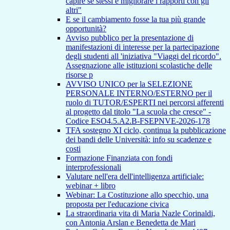
capire se stessi e migliorare i rapporti con gli
altri"
E se il cambiamento fosse la tua più grande
opportunità?
Avviso pubblico per la presentazione di
manifestazioni di interesse per la partecipazione
degli studenti all 'iniziativa "Viaggi del ricordo".
Assegnazione alle istituzioni scolastiche delle
risorse p
AVVISO UNICO per la SELEZIONE
PERSONALE INTERNO/ESTERNO per il
ruolo di TUTOR/ESPERTI nei percorsi afferenti
al progetto dal titolo "La scuola che cresce" -
Codice ESO4.5.A2.B-FSEPNVE-2026-178
TFA sostegno XI ciclo, continua la pubblicazione
dei bandi delle Università: info su scadenze e
costi
Formazione Finanziata con fondi
interprofessionali
Valutare nell'era dell'intelligenza artificiale:
webinar + libro
Webinar: La Costituzione allo specchio, una
proposta per l'educazione civica
La straordinaria vita di Maria Nazle Corinaldi,
con Antonia Arslan e Benedetta de Mari