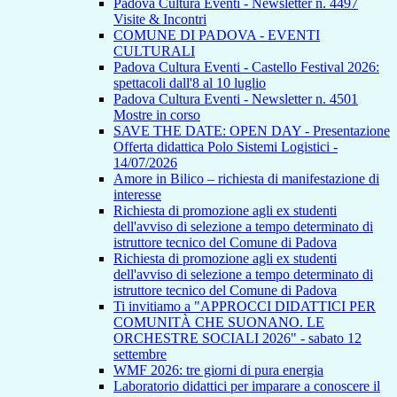
Padova Cultura Eventi - Newsletter n. 4497
Visite & Incontri
COMUNE DI PADOVA - EVENTI
CULTURALI
Padova Cultura Eventi - Castello Festival 2026:
spettacoli dall'8 al 10 luglio
Padova Cultura Eventi - Newsletter n. 4501
Mostre in corso
SAVE THE DATE: OPEN DAY - Presentazione
Offerta didattica Polo Sistemi Logistici -
14/07/2026
Amore in Bilico – richiesta di manifestazione di
interesse
Richiesta di promozione agli ex studenti
dell'avviso di selezione a tempo determinato di
istruttore tecnico del Comune di Padova
Richiesta di promozione agli ex studenti
dell'avviso di selezione a tempo determinato di
istruttore tecnico del Comune di Padova
Ti invitiamo a "APPROCCI DIDATTICI PER
COMUNITÀ CHE SUONANO. LE
ORCHESTRE SOCIALI 2026" - sabato 12
settembre
WMF 2026: tre giorni di pura energia
Laboratorio didattici per imparare a conoscere il