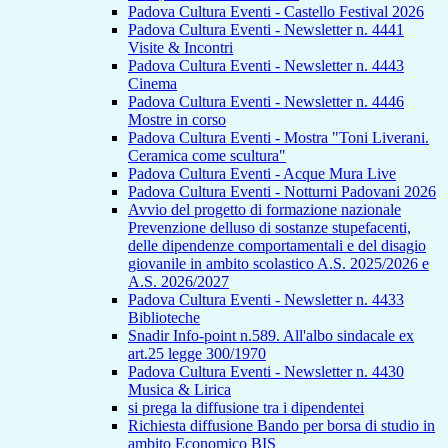
Padova Cultura Eventi - Castello Festival 2026
Padova Cultura Eventi - Newsletter n. 4441
Visite & Incontri
Padova Cultura Eventi - Newsletter n. 4443
Cinema
Padova Cultura Eventi - Newsletter n. 4446
Mostre in corso
Padova Cultura Eventi - Mostra "Toni Liverani.
Ceramica come scultura"
Padova Cultura Eventi - Acque Mura Live
Padova Cultura Eventi - Notturni Padovani 2026
Avvio del progetto di formazione nazionale
Prevenzione delluso di sostanze stupefacenti,
delle dipendenze comportamentali e del disagio
giovanile in ambito scolastico A.S. 2025/2026 e
A.S. 2026/2027
Padova Cultura Eventi - Newsletter n. 4433
Biblioteche
Snadir Info-point n.589. All'albo sindacale ex
art.25 legge 300/1970
Padova Cultura Eventi - Newsletter n. 4430
Musica & Lirica
si prega la diffusione tra i dipendentei
Richiesta diffusione Bando per borsa di studio in
ambito Economico BIS