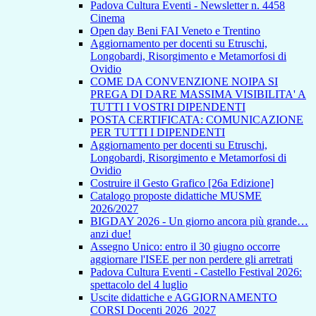
Padova Cultura Eventi - Newsletter n. 4458
Cinema
Open day Beni FAI Veneto e Trentino
Aggiornamento per docenti su Etruschi,
Longobardi, Risorgimento e Metamorfosi di
Ovidio
COME DA CONVENZIONE NOIPA SI
PREGA DI DARE MASSIMA VISIBILITA' A
TUTTI I VOSTRI DIPENDENTI
POSTA CERTIFICATA: COMUNICAZIONE
PER TUTTI I DIPENDENTI
Aggiornamento per docenti su Etruschi,
Longobardi, Risorgimento e Metamorfosi di
Ovidio
Costruire il Gesto Grafico [26a Edizione]
Catalogo proposte didattiche MUSME
2026/2027
BIGDAY 2026 - Un giorno ancora più grande…
anzi due!
Assegno Unico: entro il 30 giugno occorre
aggiornare l'ISEE per non perdere gli arretrati
Padova Cultura Eventi - Castello Festival 2026:
spettacolo del 4 luglio
Uscite didattiche e AGGIORNAMENTO
CORSI Docenti 2026_2027