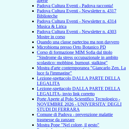
aperte
Padova Cultura Eventi - Padova racconta!
Padova Cultura Eventi - Newsletter n. 4317
Biblioteche
Padova Cultura Eventi - Newsletter n. 4314
Musica & Lirica
Padova Cultura Eventi - Newsletter n. 4303
Mostre in corso
Quando una classe partecipa ma non davvero
Microbioma presso Orto Botanico PD
Corso di formazione MIM Sofia dal titolo
"Sindrome da stress occupazionale in ambito
scolastico: mobbing, burnout, stalking"
Mostra d'arte contemporanea "Giancarlo Zen. La
luce fa l'immagine"
Lezione-spettacolo DALLA PARTE DELLA
LEGALITA
Lezione-spettacolo DALLA PARTE DELLA
LEGALITA- invio link corretto
Porte Aperte al Polo Scientifico Tecnologico -
NOVEMBRE 2026 - UNIVERSITA' DEGLI
STUDI DI FERRARA
Comune di Padova - prevenzione malattie
trasmesse da zanzare
Mostra Pope "Nel colore, il gesto"