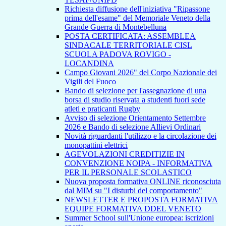
Richiesta diffusione dell'iniziativa "Ripassone
prima dell'esame" del Memoriale Veneto della
Grande Guerra di Montebelluna
POSTA CERTIFICATA: ASSEMBLEA
SINDACALE TERRITORIALE CISL
SCUOLA PADOVA ROVIGO -
LOCANDINA
Campo Giovani 2026" del Corpo Nazionale dei
Vigili del Fuoco
Bando di selezione per l'assegnazione di una
borsa di studio riservata a studenti fuori sede
atleti e praticanti Rugby
Avviso di selezione Orientamento Settembre
2026 e Bando di selezione Allievi Ordinari
Novità riguardanti l'utilizzo e la circolazione dei
monopattini elettrici
AGEVOLAZIONI CREDITIZIE IN
CONVENZIONE NOIPA - INFORMATIVA
PER IL PERSONALE SCOLASTICO
Nuova proposta formativa ONLINE riconosciuta
dal MIM su "I disturbi del comportamento"
NEWSLETTER E PROPOSTA FORMATIVA
EQUIPE FORMATIVA DDEL VENETO
Summer School sull'Unione europea: iscrizioni