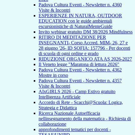
Padova Cultura Eventi - Newsletter n. 4360
Visite & Incontri
ESPERIENZE IN NATURA, OUTDOOR
EDUCATION con le guide ambientali
escursionistiche di NaturalMenteGuide
Invito webinar gratuito DM 38/2026 Mindfulness
RITIRO DI MEDITAZIONE PER
INSEGNANTI- Corso Accred. MIM- 26, 27 e
28 giugno '26- ID SOFIA: 157796 - Per docenti
di scuola di ogni ordine e grado
RIDUZIONE ORGANICO ATA AS 2026-2027
Il Veneto legge "Maratona di lettura 2026"
Padova Cultura Eventi - Newsletter n. 4362
Mostre in corso
Padova Cultura Eventi - Newsletter n. 4357
Visite & Incontri
AIxGIRLS 2026 - Camp Estivo gratuito
Intelligenza Artificiale
Accordo di Rete - Scacchi@Scuola: Logica,
Strategia e Didattica
Ricerca Nazionale Autoefficacia
nellinsegnamento della matematica - Richiesta di
collaborazione
approfondimenti tematici per docenti -
TESAF/UNIPD