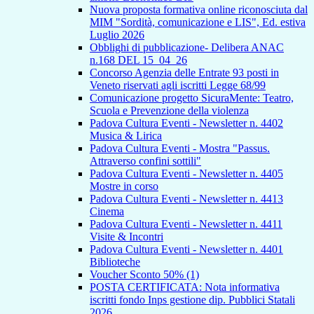
Nuova proposta formativa online riconosciuta dal
MIM "Sordità, comunicazione e LIS", Ed. estiva
Luglio 2026
Obblighi di pubblicazione- Delibera ANAC
n.168 DEL 15_04_26
Concorso Agenzia delle Entrate 93 posti in
Veneto riservati agli iscritti Legge 68/99
Comunicazione progetto SicuraMente: Teatro,
Scuola e Prevenzione della violenza
Padova Cultura Eventi - Newsletter n. 4402
Musica & Lirica
Padova Cultura Eventi - Mostra "Passus.
Attraverso confini sottili"
Padova Cultura Eventi - Newsletter n. 4405
Mostre in corso
Padova Cultura Eventi - Newsletter n. 4413
Cinema
Padova Cultura Eventi - Newsletter n. 4411
Visite & Incontri
Padova Cultura Eventi - Newsletter n. 4401
Biblioteche
Voucher Sconto 50% (1)
POSTA CERTIFICATA: Nota informativa
iscritti fondo Inps gestione dip. Pubblici Statali
2026