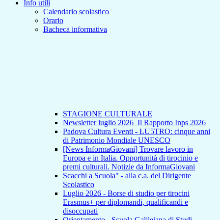
Info utili
Calendario scolastico
Orario
Bacheca informativa
STAGIONE CULTURALE
Newsletter luglio 2026_Il Rapporto Inps 2026
Padova Cultura Eventi - LU5TRO: cinque anni
di Patrimonio Mondiale UNESCO
[News InformaGiovani] Trovare lavoro in
Europa e in Italia. Opportunità di tirocinio e
premi culturali. Notizie da InformaGiovani
Scacchi a Scuola" - alla c.a. del Dirigente
Scolastico
Luglio 2026 - Borse di studio per tirocini
Erasmus+ per diplomandi, qualificandi e
disoccupati
Orientamento - Scuola Galileiana di Studi