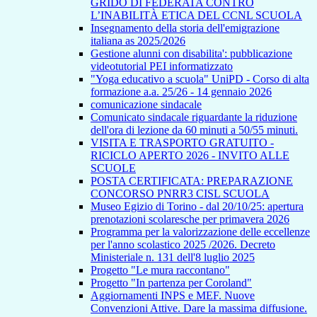
GRIDO DI FEDERATA CONTRO
L’INABILITÀ ETICA DEL CCNL SCUOLA
Insegnamento della storia dell'emigrazione
italiana as 2025/2026
Gestione alunni con disabilita': pubblicazione
videotutorial PEI informatizzato
"Yoga educativo a scuola" UniPD - Corso di alta
formazione a.a. 25/26 - 14 gennaio 2026
comunicazione sindacale
Comunicato sindacale riguardante la riduzione
dell'ora di lezione da 60 minuti a 50/55 minuti.
VISITA E TRASPORTO GRATUITO -
RICICLO APERTO 2026 - INVITO ALLE
SCUOLE
POSTA CERTIFICATA: PREPARAZIONE
CONCORSO PNRR3 CISL SCUOLA
Museo Egizio di Torino - dal 20/10/25: apertura
prenotazioni scolaresche per primavera 2026
Programma per la valorizzazione delle eccellenze
per l'anno scolastico 2025 /2026. Decreto
Ministeriale n. 131 dell'8 luglio 2025
Progetto "Le mura raccontano"
Progetto "In partenza per Coroland"
Aggiornamenti INPS e MEF. Nuove
Convenzioni Attive. Dare la massima diffusione.