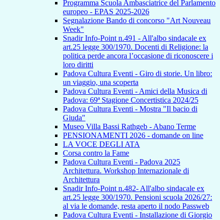
Programma Scuola Ambasciatrice del Parlamento
europeo - EPAS 2025-2026
Segnalazione Bando di concorso "Art Nouveau
Week"
Snadir Info-Point n.491 - All'albo sindacale ex
art.25 legge 300/1970. Docenti di Religione: la
politica perde ancora l’occasione di riconoscere i
loro diritti
Padova Cultura Eventi - Giro di storie. Un libro:
un viaggio, una scoperta
Padova Cultura Eventi - Amici della Musica di
Padova: 69ª Stagione Concertistica 2024/25
Padova Cultura Eventi - Mostra "Il bacio di
Giuda"
Museo Villa Bassi Rathgeb - Abano Terme
PENSIONAMENTI 2026 - domande on line
LA VOCE DEGLI ATA
Corsa contro la Fame
Padova Cultura Eventi - Padova 2025
Architettura. Workshop Internazionale di
Architettura
Snadir Info-Point n.482- All'albo sindacale ex
art.25 legge 300/1970. Pensioni scuola 2026/27:
al via le domande, resta aperto il nodo Passweb
Padova Cultura Eventi - Installazione di Giorgio