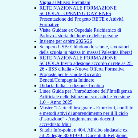
Vigna al Museo Eremitani
RETE NAZIONALE FORMAZIONE
SCUOLA - OPENING DAY RNFS
Presentazione del Progetto RETE e Attività
Formative
Visite Guidate ex Ospedale Psichiatrico di
Padova - storia del luogo e delle persone
Insieme per capire 2025/26
Sciopero USB: Chiudono le scuole, lavoratori
della scuola in piazza in massa! Palestina libera!
RETE NAZIONALE FORMAZIONE
SCUOLA Invito adesione accordo di rete as 25-
26 - IISS d'Italia - Nuova Offerta Formativa
Proposte per le scuole Riccardo
Benetti/Compagnia Initinere
Didacta Italia – edizione Trentino
Linee Guida per l’introduzione dell’Intelligenza
Artificiale nelle Istituzioni scolastiche Versione
1.0 – Anno 2025
Master “L’arte di insegnare - Emozioni, conflitto
e metodi attivi di apprendimento per il II ciclo
d’istruzione” - Aggiornamento docenti
accreditato Miur
Snadir Info-point n.404. All'albo sindacale ex
art.25 legge 300/1970 - Docenti di Religione: