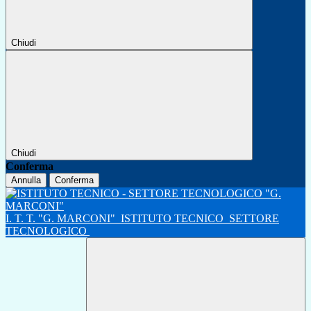
Chiudi
Chiudi
Conferma
Annulla
Conferma
I. T. T. "G. MARCONI"
ISTITUTO TECNICO
SETTORE
TECNOLOGICO