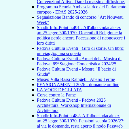
Convenzioni Attive. Dare la massima diffusione.
Programma Scuola Ambasciatrice del Parlamento
europeo - EPAS 2025-2026
Segnalazione Bando di concorso "Art Nouveau
Week"
Snadir Info-Point n.491 - All'albo sindacale ex
art.25 legge 300/1970. Docenti di Religione: la
politica perde ancora l’occasione di riconoscere i
loro diritti
Padova Cultura Eventi - Giro di storie. Un libro:
un viaggio, una scoperta
Padova Cultura Eventi - Amici della Musica di
Padova: 69ª Stagione Concertistica 2024/25
Padova Cultura Eventi - Mostra "Il bacio di
Giuda"
Museo Villa Bassi Rathgeb - Abano Terme
PENSIONAMENTI 2026 - domande on line
LA VOCE DEGLI ATA
Corsa contro la Fame
Padova Cultura Eventi - Padova 2025
Architettura. Workshop Internazionale di
Architettura
Snadir Info-Point n.482- All'albo sindacale ex
art.25 legge 300/1970. Pensioni scuola 2026/27:
al via le domande, resta aperto il nodo Passweb