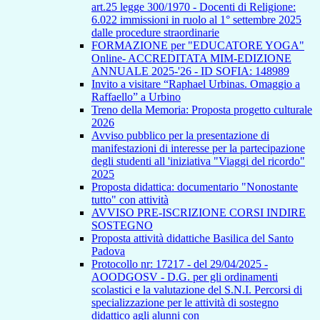
art.25 legge 300/1970 - Docenti di Religione:
6.022 immissioni in ruolo al 1° settembre 2025
dalle procedure straordinarie
FORMAZIONE per "EDUCATORE YOGA"
Online- ACCREDITATA MIM-EDIZIONE
ANNUALE 2025-'26 - ID SOFIA: 148989
Invito a visitare “Raphael Urbinas. Omaggio a
Raffaello” a Urbino
Treno della Memoria: Proposta progetto culturale
2026
Avviso pubblico per la presentazione di
manifestazioni di interesse per la partecipazione
degli studenti all 'iniziativa "Viaggi del ricordo"
2025
Proposta didattica: documentario "Nonostante
tutto" con attività
AVVISO PRE-ISCRIZIONE CORSI INDIRE
SOSTEGNO
Proposta attività didattiche Basilica del Santo
Padova
Protocollo nr: 17217 - del 29/04/2025 -
AOODGOSV - D.G. per gli ordinamenti
scolastici e la valutazione del S.N.I. Percorsi di
specializzazione per le attività di sostegno
didattico agli alunni con