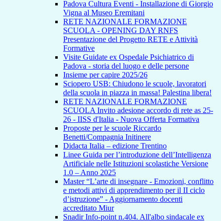
Padova Cultura Eventi - Installazione di Giorgio
Vigna al Museo Eremitani
RETE NAZIONALE FORMAZIONE
SCUOLA - OPENING DAY RNFS
Presentazione del Progetto RETE e Attività
Formative
Visite Guidate ex Ospedale Psichiatrico di
Padova - storia del luogo e delle persone
Insieme per capire 2025/26
Sciopero USB: Chiudono le scuole, lavoratori
della scuola in piazza in massa! Palestina libera!
RETE NAZIONALE FORMAZIONE
SCUOLA Invito adesione accordo di rete as 25-
26 - IISS d'Italia - Nuova Offerta Formativa
Proposte per le scuole Riccardo
Benetti/Compagnia Initinere
Didacta Italia – edizione Trentino
Linee Guida per l’introduzione dell’Intelligenza
Artificiale nelle Istituzioni scolastiche Versione
1.0 – Anno 2025
Master “L’arte di insegnare - Emozioni, conflitto
e metodi attivi di apprendimento per il II ciclo
d’istruzione” - Aggiornamento docenti
accreditato Miur
Snadir Info-point n.404. All'albo sindacale ex