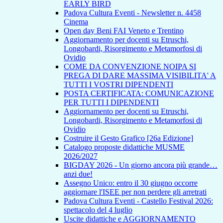
EARLY BIRD
Padova Cultura Eventi - Newsletter n. 4458
Cinema
Open day Beni FAI Veneto e Trentino
Aggiornamento per docenti su Etruschi,
Longobardi, Risorgimento e Metamorfosi di
Ovidio
COME DA CONVENZIONE NOIPA SI
PREGA DI DARE MASSIMA VISIBILITA' A
TUTTI I VOSTRI DIPENDENTI
POSTA CERTIFICATA: COMUNICAZIONE
PER TUTTI I DIPENDENTI
Aggiornamento per docenti su Etruschi,
Longobardi, Risorgimento e Metamorfosi di
Ovidio
Costruire il Gesto Grafico [26a Edizione]
Catalogo proposte didattiche MUSME
2026/2027
BIGDAY 2026 - Un giorno ancora più grande…
anzi due!
Assegno Unico: entro il 30 giugno occorre
aggiornare l'ISEE per non perdere gli arretrati
Padova Cultura Eventi - Castello Festival 2026:
spettacolo del 4 luglio
Uscite didattiche e AGGIORNAMENTO