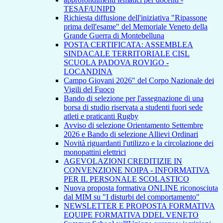
TESAF/UNIPD
Richiesta diffusione dell'iniziativa "Ripassone
prima dell'esame" del Memoriale Veneto della
Grande Guerra di Montebelluna
POSTA CERTIFICATA: ASSEMBLEA
SINDACALE TERRITORIALE CISL
SCUOLA PADOVA ROVIGO -
LOCANDINA
Campo Giovani 2026" del Corpo Nazionale dei
Vigili del Fuoco
Bando di selezione per l'assegnazione di una
borsa di studio riservata a studenti fuori sede
atleti e praticanti Rugby
Avviso di selezione Orientamento Settembre
2026 e Bando di selezione Allievi Ordinari
Novità riguardanti l'utilizzo e la circolazione dei
monopattini elettrici
AGEVOLAZIONI CREDITIZIE IN
CONVENZIONE NOIPA - INFORMATIVA
PER IL PERSONALE SCOLASTICO
Nuova proposta formativa ONLINE riconosciuta
dal MIM su "I disturbi del comportamento"
NEWSLETTER E PROPOSTA FORMATIVA
EQUIPE FORMATIVA DDEL VENETO