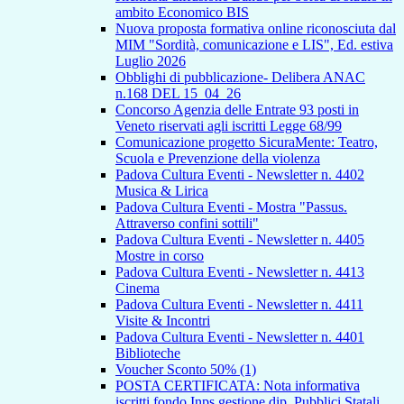
ambito Economico BIS
Nuova proposta formativa online riconosciuta dal
MIM "Sordità, comunicazione e LIS", Ed. estiva
Luglio 2026
Obblighi di pubblicazione- Delibera ANAC
n.168 DEL 15_04_26
Concorso Agenzia delle Entrate 93 posti in
Veneto riservati agli iscritti Legge 68/99
Comunicazione progetto SicuraMente: Teatro,
Scuola e Prevenzione della violenza
Padova Cultura Eventi - Newsletter n. 4402
Musica & Lirica
Padova Cultura Eventi - Mostra "Passus.
Attraverso confini sottili"
Padova Cultura Eventi - Newsletter n. 4405
Mostre in corso
Padova Cultura Eventi - Newsletter n. 4413
Cinema
Padova Cultura Eventi - Newsletter n. 4411
Visite & Incontri
Padova Cultura Eventi - Newsletter n. 4401
Biblioteche
Voucher Sconto 50% (1)
POSTA CERTIFICATA: Nota informativa
iscritti fondo Inps gestione dip. Pubblici Statali