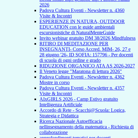
2026
Padova Cultura Eventi - Newsletter n. 4360
Visite & Incontri
ESPERIENZE IN NATURA, OUTDOOR
EDUCATION con le guide ambientali
escursionistiche di NaturalMenteGuide
Invito webinar gratuito DM 38/2026 Mindfulness
RITIRO DI MEDITAZIONE PER
INSEGNANTI- Corso Accred. MIM- 26, 27 e
28 giugno '26- ID SOFIA: 157796 - Per docenti
di scuola di ogni ordine e grado
RIDUZIONE ORGANICO ATA AS 2026-2027
Il Veneto legge "Maratona di lettura 2026"
Padova Cultura Eventi - Newsletter n. 4362
Mostre in corso
Padova Cultura Eventi - Newsletter n. 4357
Visite & Incontri
AIxGIRLS 2026 - Camp Estivo gratuito
Intelligenza Artificiale
Accordo di Rete - Scacchi@Scuola: Logica,
Strategia e Didattica
Ricerca Nazionale Autoefficacia
nellinsegnamento della matematica - Richiesta di
collaborazione
approfondimenti tematici per docenti -