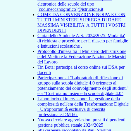
elettronica delle scuole del tipo
[cod.meccanografico]@istruzione.it
COME DA CONVENZIONE NOIPA E CON
TUTTI I MINISTERI SI PREGA DI DARE
MASSIMA VISIBILITA' A TUTTI I VOSTRI
DIPENDENTI
Carta dello Studente A.S. 2024/2025. Modalita'
di richiesta e procedure per il rilascio per famiglie
e Istituzioni scolastiche .
Protocollo d'intesa tra il Ministero dell'Istruzione
e del Merito e la Federazione Nazionale Maestri
del Lavoro
Tin Bota: partecipa al corso online sui DSA per
docenti
Partecipazione al "Laboratorio di riflessione di
gruppo sulla scuola digitale 4.0 orientato al
potenziamento del coinvolgimento degli studenti"
e a "Costruiamo insieme la scuola digitale 4.0"
Laboratorio di intervisione: La gestione della
complessità nell'era della Trasformazione Digitale
- Un'opportunità esclusiva di crescita
professionale-DM 66
Nuova circolare agevolazioni prestiti dipendenti
gestione pubblica statale 2024/2025
Shakespeare raccontato da Paul Sterling -