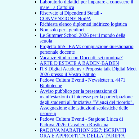
Laboratorio didattici per imparare a conoscere il
mare - a Cattolica
Riservato ai Dipendenti Statali -
CONVENZIONE NoiPA
Richiesta elenco diplomati indirizzo logistica
Non solo per i genitori.
Le Summer School 2026 per il mondo della
scuola
Progetto ImSTEAM: compilazione questionario
personale docente
Vacanze Studio con Docenti: sei pronto/a?
ARTE D'ESTATE A BADEN-BADEN
ITS Digital Academy / Proposta talk Digital Meet
2026 presso il Vostro Istituto
Padova Cultura Eventi - Newsletter n. 4471
Biblioteche
Avviso pubblico per la presentazione di
manifestazioni di interesse per la partecipazione
degli studenti all 'iniziativa "Viaggi del ricordo".
Assegnazione alle istituzioni scolastiche delle
risorse p
Padova Cultura Eventi - Stagione Lirica di
Padova 2026: Cavalleria Rusticana
PADOVA MARATHON 2027: ISCRIVITI
ORA E APPROFITTA DELLA TARIFFA