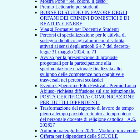
Mostra Pope "Nel colore, il gesto"
Premio Letterario per studenti
BORSE DI STUDIO IN FAVORE DEGLI
ORFANI DEI CRIMINI DOMESTICI E DI
REATI IN GENERE
Viaggi Formativi per Docenti e Studenti
Percorsi di specializzazione per le attivita di
sostegno didattico agli alunni con disabilita
attivati ai sensi degli articoli 6 e 7 del decreto-
legge 31 maggio 2024, n. 71
Avviso per la presentazione di proposte
progettuali per la partecipazione alla
sperimentazione nazionale finalizzata allo
sviluppo delle competenze non cognitive e
trasversali nei percorsi scolastici
Evento Cybercrime Film Festival - Premio Lucia
Abiuso- richiesta diffusione sul sito istituzionale.
POSTA CERTIFICATA: COMUNICAZIONE
PER TUTTI I DIPENDENTI
Trasformazione del rapporto di lavoro da tempo
pieno a tempo parziale o rientro a tempo pieno
del personale docente di religione cattolica - A.S.
202627
Autunno paleografico 2026 - Modulo primaverile
Offerta per i dipendenti delle SCUOLE