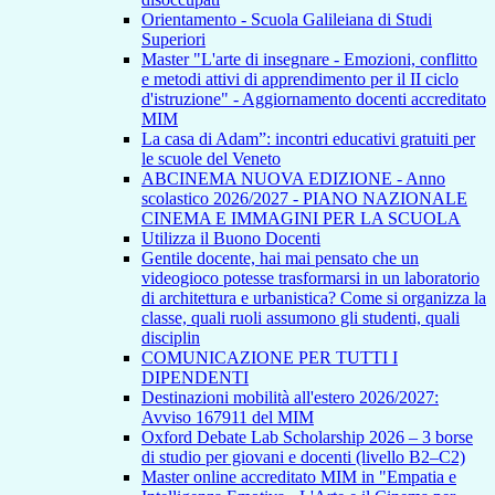
Orientamento - Scuola Galileiana di Studi
Superiori
Master "L'arte di insegnare - Emozioni, conflitto
e metodi attivi di apprendimento per il II ciclo
d'istruzione" - Aggiornamento docenti accreditato
MIM
La casa di Adam”: incontri educativi gratuiti per
le scuole del Veneto
ABCINEMA NUOVA EDIZIONE - Anno
scolastico 2026/2027 - PIANO NAZIONALE
CINEMA E IMMAGINI PER LA SCUOLA
Utilizza il Buono Docenti
Gentile docente, hai mai pensato che un
videogioco potesse trasformarsi in un laboratorio
di architettura e urbanistica? Come si organizza la
classe, quali ruoli assumono gli studenti, quali
disciplin
COMUNICAZIONE PER TUTTI I
DIPENDENTI
Destinazioni mobilità all'estero 2026/2027:
Avviso 167911 del MIM
Oxford Debate Lab Scholarship 2026 – 3 borse
di studio per giovani e docenti (livello B2–C2)
Master online accreditato MIM in "Empatia e