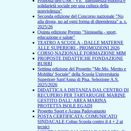
Proposta dell'USR - VE “Intelligenza emotiva e
solidarietà sociale per una cultura della
nonviolenza”
Seconda edizione del Concorso nazionale "No
alla droga, no ad ogni forma di dipendenza" a. s.
2025/26
Quinta edizione Premio "Sinigaglia - sport,
educazione e salute"
TEATRO A SCUOLA - DALLE MATERNE
ALLE SUPERIORI - PROMOZIONI 2026
CORSO NAZIONALE FORMAZIONE MIM
PROPOSTE DIDATTICHE FONDAZIONE
BURRI
Settima edizione del Progetto "Me.Mo. Merito e
Mobilita' Sociale" della Scuola Universitaria
Superiore Sant'Anna di Pisa. Selezione A.S.
2025/2026
DIDATTICA A DISTANZA DAL CENTRO DI
RECUPERO PER TARTARUGHE MARINE
GESTITO DALL' AREA MARINA
PROTETTA ISOLE EGADI
Progetto Sport e Acqua Padovanuoto
POSTA CERTIFICATA: COMUNICATO
SINDACALE Cobas Scuola contro il 4 + 2 ai
tecnici