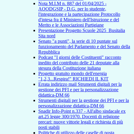
Nota M.I.M n. 887 del 01/04/2025 -
AOODGSIP - D.G. per lo studente,
l'integrazione e la partecipazione Protocollo
d'intesa fra il Ministero dell'Istruzione e del
Merito e le Associazioni Partigiane
Presentazione Progetto Scuole 2025_Busitalia
Sita nord
Senato "a punti", la serie di 10 puntate sul
funzionamento del Parlamento e del Senato della
Repubblica
Podcast "I giorni delle Costituenti" racconto
inedito del contributo delle 21 deputate alla
stesura della Costituzione italiana
Progetto gratuito mondo dell'energia
"1,2,3...Respira!" RICHIEDI IL KIT
Errata indirizzo mail Strumenti digitali per la
gestione dei PFI e per la personalizzazione
didattica-DM 66
Strumenti digitali per la gestione dei PFI e per la
personalizzazione didattica-DM 66
Snadir Info-Point n.337 - All'albo sindacale ex
art.25 legge 300/1970. Docenti di religione
precari: nuove vittorie legali e richiesta di più
posti stabili
Politiche di utilizzo delle caselle di posta