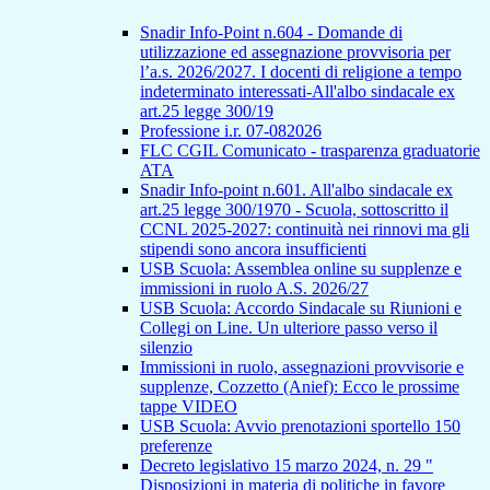
Snadir Info-Point n.604 - Domande di
utilizzazione ed assegnazione provvisoria per
l’a.s. 2026/2027. I docenti di religione a tempo
indeterminato interessati-All'albo sindacale ex
art.25 legge 300/19
Professione i.r. 07-082026
FLC CGIL Comunicato - trasparenza graduatorie
ATA
Snadir Info-point n.601. All'albo sindacale ex
art.25 legge 300/1970 - Scuola, sottoscritto il
CCNL 2025-2027: continuità nei rinnovi ma gli
stipendi sono ancora insufficienti
USB Scuola: Assemblea online su supplenze e
immissioni in ruolo A.S. 2026/27
USB Scuola: Accordo Sindacale su Riunioni e
Collegi on Line. Un ulteriore passo verso il
silenzio
Immissioni in ruolo, assegnazioni provvisorie e
supplenze, Cozzetto (Anief): Ecco le prossime
tappe VIDEO
USB Scuola: Avvio prenotazioni sportello 150
preferenze
Decreto legislativo 15 marzo 2024, n. 29 "
Disposizioni in materia di politiche in favore