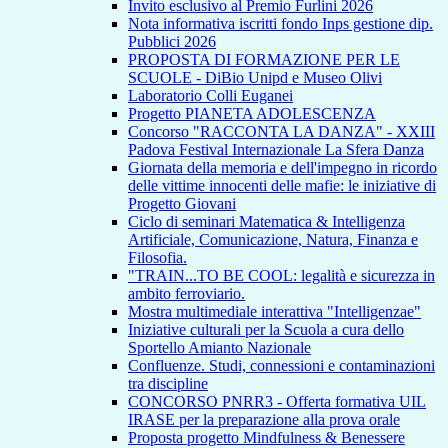
Invito esclusivo al Premio Furlini 2026
Nota informativa iscritti fondo Inps gestione dip.
Pubblici 2026
PROPOSTA DI FORMAZIONE PER LE
SCUOLE - DiBio Unipd e Museo Olivi
Laboratorio Colli Euganei
Progetto PIANETA ADOLESCENZA
Concorso "RACCONTA LA DANZA" - XXIII
Padova Festival Internazionale La Sfera Danza
Giornata della memoria e dell'impegno in ricordo
delle vittime innocenti delle mafie: le iniziative di
Progetto Giovani
Ciclo di seminari Matematica & Intelligenza
Artificiale, Comunicazione, Natura, Finanza e
Filosofia.
"TRAIN...TO BE COOL: legalità e sicurezza in
ambito ferroviario.
Mostra multimediale interattiva "Intelligenzae"
Iniziative culturali per la Scuola a cura dello
Sportello Amianto Nazionale
Confluenze. Studi, connessioni e contaminazioni
tra discipline
CONCORSO PNRR3 - Offerta formativa UIL
IRASE per la preparazione alla prova orale
Proposta progetto Mindfulness & Benessere