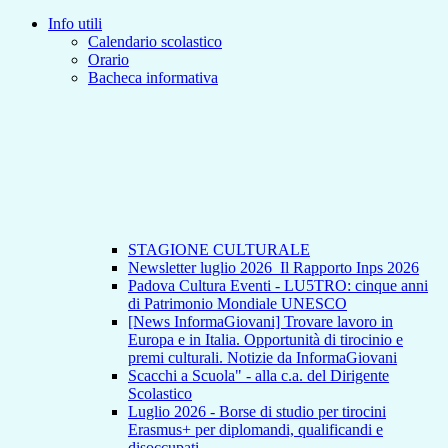
Info utili
Calendario scolastico
Orario
Bacheca informativa
STAGIONE CULTURALE
Newsletter luglio 2026_Il Rapporto Inps 2026
Padova Cultura Eventi - LU5TRO: cinque anni
di Patrimonio Mondiale UNESCO
[News InformaGiovani] Trovare lavoro in
Europa e in Italia. Opportunità di tirocinio e
premi culturali. Notizie da InformaGiovani
Scacchi a Scuola" - alla c.a. del Dirigente
Scolastico
Luglio 2026 - Borse di studio per tirocini
Erasmus+ per diplomandi, qualificandi e
disoccupati