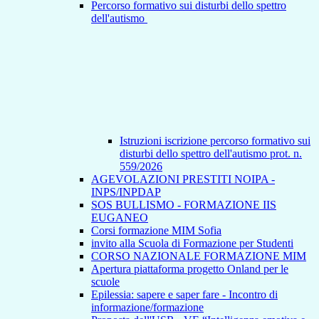
Percorso formativo sui disturbi dello spettro
dell'autismo
Istruzioni iscrizione percorso formativo sui
disturbi dello spettro dell'autismo prot. n.
559/2026
AGEVOLAZIONI PRESTITI NOIPA -
INPS/INPDAP
SOS BULLISMO - FORMAZIONE IIS
EUGANEO
Corsi formazione MIM Sofia
invito alla Scuola di Formazione per Studenti
CORSO NAZIONALE FORMAZIONE MIM
Apertura piattaforma progetto Onland per le
scuole
Epilessia: sapere e saper fare - Incontro di
informazione/formazione