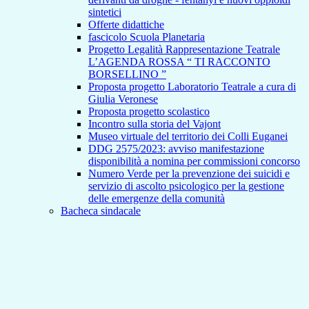
sintetici
Offerte didattiche
fascicolo Scuola Planetaria
Progetto Legalità Rappresentazione Teatrale
L’AGENDA ROSSA “ TI RACCONTO
BORSELLINO ”
Proposta progetto Laboratorio Teatrale a cura di
Giulia Veronese
Proposta progetto scolastico
Incontro sulla storia del Vajont
Museo virtuale del territorio dei Colli Euganei
DDG 2575/2023: avviso manifestazione
disponibilità a nomina per commissioni concorso
Numero Verde per la prevenzione dei suicidi e
servizio di ascolto psicologico per la gestione
delle emergenze della comunità
Bacheca sindacale