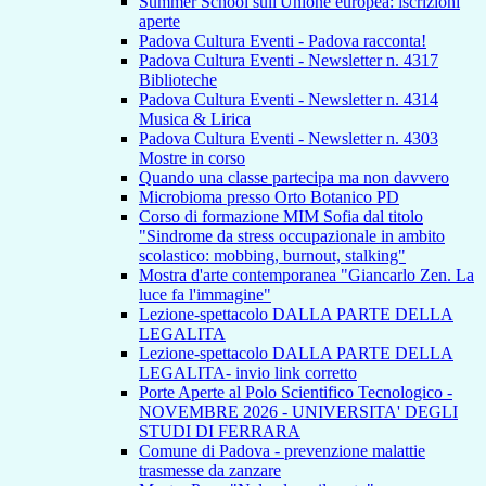
Summer School sull'Unione europea: iscrizioni
aperte
Padova Cultura Eventi - Padova racconta!
Padova Cultura Eventi - Newsletter n. 4317
Biblioteche
Padova Cultura Eventi - Newsletter n. 4314
Musica & Lirica
Padova Cultura Eventi - Newsletter n. 4303
Mostre in corso
Quando una classe partecipa ma non davvero
Microbioma presso Orto Botanico PD
Corso di formazione MIM Sofia dal titolo
"Sindrome da stress occupazionale in ambito
scolastico: mobbing, burnout, stalking"
Mostra d'arte contemporanea "Giancarlo Zen. La
luce fa l'immagine"
Lezione-spettacolo DALLA PARTE DELLA
LEGALITA
Lezione-spettacolo DALLA PARTE DELLA
LEGALITA- invio link corretto
Porte Aperte al Polo Scientifico Tecnologico -
NOVEMBRE 2026 - UNIVERSITA' DEGLI
STUDI DI FERRARA
Comune di Padova - prevenzione malattie
trasmesse da zanzare