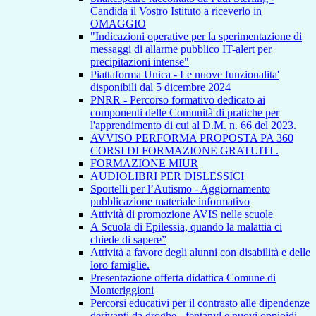
Candida il Vostro Istituto a riceverlo in
OMAGGIO
"Indicazioni operative per la sperimentazione di
messaggi di allarme pubblico IT-alert per
precipitazioni intense"
Piattaforma Unica - Le nuove funzionalita'
disponibili dal 5 dicembre 2024
PNRR - Percorso formativo dedicato ai
componenti delle Comunità di pratiche per
l'apprendimento di cui al D.M. n. 66 del 2023.
AVVISO PERFORMA PROPOSTA PA 360
CORSI DI FORMAZIONE GRATUITI .
FORMAZIONE MIUR
AUDIOLIBRI PER DISLESSICI
Sportelli per l’Autismo - Aggiornamento
pubblicazione materiale informativo
Attività di promozione AVIS nelle scuole
A Scuola di Epilessia, quando la malattia ci
chiede di sapere”
Attività a favore degli alunni con disabilità e delle
loro famiglie.
Presentazione offerta didattica Comune di
Monteriggioni
Percorsi educativi per il contrasto alle dipendenze
derivanti da droghe - fentanyl e nuovi oppioidi