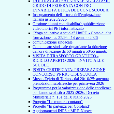
L’OLTRAGGIO SALARIALE AGLI ATA: IL
GRIDO DI FEDERATA CONTRO
L’INABILITÀ ETICA DEL CCNL SCUOLA
Insegnamento della storia dell'emigrazione
italiana as 2025/2026
Gestione alunni con disabilita': pubblicazione
videotutorial PEI informatizzato
"Yoga educativo a scuola" UniPD - Corso di alta
formazione a.a. 25/26 - 14 gennaio 2026
comunicazione sindacale
Comunicato sindacale riguardante la riduzione
dell'ora di lezione da 60 minuti a 50/55 minuti.
VISITA E TRASPORTO GRATUITO -
RICICLO APERTO 2026 - INVITO ALLE
SCUOLE
POSTA CERTIFICATA: PREPARAZIONE
CONCORSO PNRR3 CISL SCUOLA
Museo Egizio di Torino - dal 20/10/25: apertura
prenotazioni scolaresche per primavera 2026
Programma per la valorizzazione delle eccellenze
per l'anno scolastico 2025 /2026. Decreto
Ministeriale n. 131 dell'8 luglio 2025
Progetto "Le mura raccontano"
Progetto "In partenza per Coroland"
Aggiornamenti INPS e MEF. Nuove