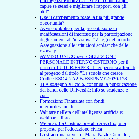
Intelligenza Emotiva - L'Arte e il Cinema per
capire se stessi e migliorare i rapporti con gli
altri"
E se il cambiamento fosse la tua più grande
opportunità?
Avviso pubblico per la presentazione di
manifestazioni di interesse per la partecipazione
degli studenti all 'iniziativa "Viaggi del ricordo".
Assegnazione alle istituzioni scolastiche delle
risorse p
AVVISO UNICO per la SELEZIONE
PERSONALE INTERNO/ESTERNO per il
ruolo di TUTOR/ESPERTI nei percorsi afferenti
al progetto dal titolo "La scuola che cresce" -
Codice ESO4.5.A2.B-FSEPNVE-2026-178
TFA sostegno XI ciclo, continua la pubblicazione
dei bandi delle Università: info su scadenze e
costi
Formazione Finanziata con fondi
interprofessionali
Valutare nell'era dell'intelligenza artificiale:
webinar + libro
Webinar: La Costituzione allo specchio, una
proposta per l'educazione civica
La straordinaria vita di Maria Nazle Corinaldi,