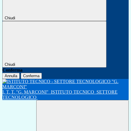
Chiudi
Chiudi
Conferma
Annulla
Conferma
I. T. T. "G. MARCONI"
ISTITUTO TECNICO
SETTORE
TECNOLOGICO