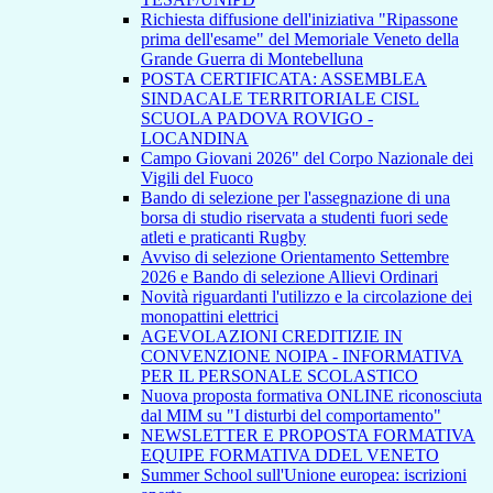
Richiesta diffusione dell'iniziativa "Ripassone
prima dell'esame" del Memoriale Veneto della
Grande Guerra di Montebelluna
POSTA CERTIFICATA: ASSEMBLEA
SINDACALE TERRITORIALE CISL
SCUOLA PADOVA ROVIGO -
LOCANDINA
Campo Giovani 2026" del Corpo Nazionale dei
Vigili del Fuoco
Bando di selezione per l'assegnazione di una
borsa di studio riservata a studenti fuori sede
atleti e praticanti Rugby
Avviso di selezione Orientamento Settembre
2026 e Bando di selezione Allievi Ordinari
Novità riguardanti l'utilizzo e la circolazione dei
monopattini elettrici
AGEVOLAZIONI CREDITIZIE IN
CONVENZIONE NOIPA - INFORMATIVA
PER IL PERSONALE SCOLASTICO
Nuova proposta formativa ONLINE riconosciuta
dal MIM su "I disturbi del comportamento"
NEWSLETTER E PROPOSTA FORMATIVA
EQUIPE FORMATIVA DDEL VENETO
Summer School sull'Unione europea: iscrizioni