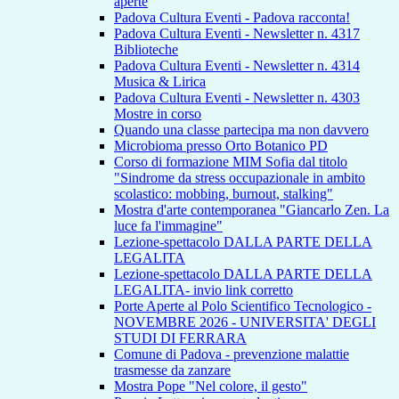
aperte
Padova Cultura Eventi - Padova racconta!
Padova Cultura Eventi - Newsletter n. 4317
Biblioteche
Padova Cultura Eventi - Newsletter n. 4314
Musica & Lirica
Padova Cultura Eventi - Newsletter n. 4303
Mostre in corso
Quando una classe partecipa ma non davvero
Microbioma presso Orto Botanico PD
Corso di formazione MIM Sofia dal titolo
"Sindrome da stress occupazionale in ambito
scolastico: mobbing, burnout, stalking"
Mostra d'arte contemporanea "Giancarlo Zen. La
luce fa l'immagine"
Lezione-spettacolo DALLA PARTE DELLA
LEGALITA
Lezione-spettacolo DALLA PARTE DELLA
LEGALITA- invio link corretto
Porte Aperte al Polo Scientifico Tecnologico -
NOVEMBRE 2026 - UNIVERSITA' DEGLI
STUDI DI FERRARA
Comune di Padova - prevenzione malattie
trasmesse da zanzare
Mostra Pope "Nel colore, il gesto"