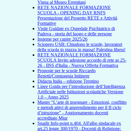
Vigna al Museo Eremitani
RETE NAZIONALE FORMAZIONE
SCUOLA - OPENING DAY RNFS
Presentazione del Progetto RETE e Attività
Formative
Visite Guidate ex Ospedale Psichiatrico di
Padova - storia del luogo e delle persone
Insieme per capire 2025/26
Sciopero USB: Chiudono le scuole, lavoratori
della scuola in piazza in massa! Palestina libera!
RETE NAZIONALE FORMAZIONE
SCUOLA Invito adesione accordo di rete as 25-
26 - IISS d'Italia - Nuova Offerta Formativa
Proposte per le scuole Riccardo
Benetti/Compagnia Initinere
Didacta Italia – edizione Trentino
Linee Guida per l’introduzione dell’Intelligenza
Artificiale nelle Istituzioni scolastiche Versione
1.0 – Anno 2025
Master “L’arte di insegnare - Emozioni, conflitto
e metodi attivi di apprendimento per il II ciclo
d’istruzione” - Aggiornamento docenti
accreditato Miur
Snadir Info-point n.404. All'albo sindacale ex
art.25 legge 300/1970 - Docenti di Religione: