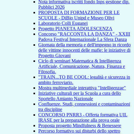
Nota informativa iscritti fondo Inps gestione dip.
Pubblici 2026
PROPOSTA DI FORMAZIONE PER LE
SCUOLE - DiBio Unipd e Museo Olivi
Laboratorio Colli Euganei
Progetto PIANETA ADOLESCENZA
Concorso "RACCONTA LA DANZA" - XXIII
Padova Festival Internazionale La Sfera Danza
Giornata della memoria e dell'impegno in ricordo
delle vittime innocenti delle mafie: le iniziative di
Progetto Giovani
Ciclo di seminari Matematica & Intelligenza
Artificiale, Comunicazione, Natura, Finanza e
Filosofia.
"TRAIN...TO BE COOL: legalità e sicurezza in
ambito ferroviario.
Mostra multimediale interattiva "Intelligenzae"
Iniziative culturali per la Scuola a cura dello
Sportello Amianto Nazionale
Confluenze. Studi, connessioni e contaminazioni
tra discipline
CONCORSO PNRR3 - Offerta formativa UIL
IRASE per la preparazione alla prova orale
Proposta progetto Mindfulness & Benessere
Percorso formativo sui disturbi dello spettro