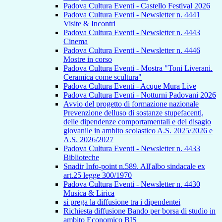
Padova Cultura Eventi - Castello Festival 2026
Padova Cultura Eventi - Newsletter n. 4441
Visite & Incontri
Padova Cultura Eventi - Newsletter n. 4443
Cinema
Padova Cultura Eventi - Newsletter n. 4446
Mostre in corso
Padova Cultura Eventi - Mostra "Toni Liverani.
Ceramica come scultura"
Padova Cultura Eventi - Acque Mura Live
Padova Cultura Eventi - Notturni Padovani 2026
Avvio del progetto di formazione nazionale
Prevenzione delluso di sostanze stupefacenti,
delle dipendenze comportamentali e del disagio
giovanile in ambito scolastico A.S. 2025/2026 e
A.S. 2026/2027
Padova Cultura Eventi - Newsletter n. 4433
Biblioteche
Snadir Info-point n.589. All'albo sindacale ex
art.25 legge 300/1970
Padova Cultura Eventi - Newsletter n. 4430
Musica & Lirica
si prega la diffusione tra i dipendentei
Richiesta diffusione Bando per borsa di studio in
ambito Economico BIS