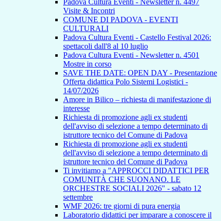
Padova Cultura Eventi - Newsletter n. 4497
Visite & Incontri
COMUNE DI PADOVA - EVENTI
CULTURALI
Padova Cultura Eventi - Castello Festival 2026:
spettacoli dall'8 al 10 luglio
Padova Cultura Eventi - Newsletter n. 4501
Mostre in corso
SAVE THE DATE: OPEN DAY - Presentazione
Offerta didattica Polo Sistemi Logistici -
14/07/2026
Amore in Bilico – richiesta di manifestazione di
interesse
Richiesta di promozione agli ex studenti
dell'avviso di selezione a tempo determinato di
istruttore tecnico del Comune di Padova
Richiesta di promozione agli ex studenti
dell'avviso di selezione a tempo determinato di
istruttore tecnico del Comune di Padova
Ti invitiamo a "APPROCCI DIDATTICI PER
COMUNITÀ CHE SUONANO. LE
ORCHESTRE SOCIALI 2026" - sabato 12
settembre
WMF 2026: tre giorni di pura energia
Laboratorio didattici per imparare a conoscere il