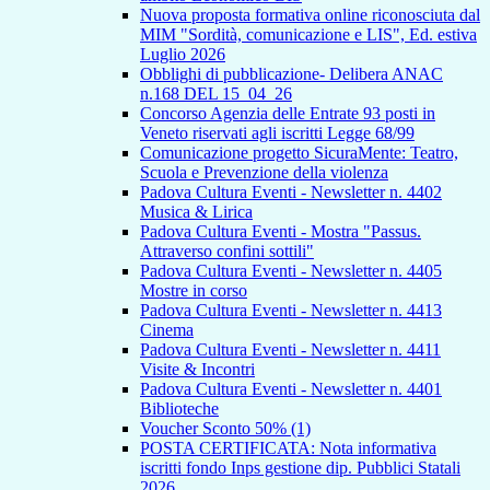
Nuova proposta formativa online riconosciuta dal
MIM "Sordità, comunicazione e LIS", Ed. estiva
Luglio 2026
Obblighi di pubblicazione- Delibera ANAC
n.168 DEL 15_04_26
Concorso Agenzia delle Entrate 93 posti in
Veneto riservati agli iscritti Legge 68/99
Comunicazione progetto SicuraMente: Teatro,
Scuola e Prevenzione della violenza
Padova Cultura Eventi - Newsletter n. 4402
Musica & Lirica
Padova Cultura Eventi - Mostra "Passus.
Attraverso confini sottili"
Padova Cultura Eventi - Newsletter n. 4405
Mostre in corso
Padova Cultura Eventi - Newsletter n. 4413
Cinema
Padova Cultura Eventi - Newsletter n. 4411
Visite & Incontri
Padova Cultura Eventi - Newsletter n. 4401
Biblioteche
Voucher Sconto 50% (1)
POSTA CERTIFICATA: Nota informativa
iscritti fondo Inps gestione dip. Pubblici Statali
2026