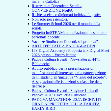
mare - a Cattolica
Riservato ai Dipendenti Statali -
CONVENZIONE NoiPA
Richiesta elenco diplomati indirizzo logistica
Non solo per i genitori.
Le Summer School 2026 per il mondo della
scuola
Progetto ImSTEAM: compilazione questionario
personale docente
Vacanze Studio con Docenti: sei pronto/a?
ARTE D'ESTATE A BADEN-BADEN
ITS Digital Academy / Proposta talk Digital Meet
2026 presso il Vostro Istituto
Padova Cultura Eventi - Newsletter n. 4471
Biblioteche
Avviso pubblico per la presentazione di
manifestazioni di interesse per la partecipazione
degli studenti all 'iniziativa "Viaggi del ricordo".
Assegnazione alle istituzioni scolastiche delle
risorse p
Padova Cultura Eventi - Stagione Lirica di
Padova 2026: Cavalleria Rusticana
PADOVA MARATHON 2027: ISCRIVITI
ORA E APPROFITTA DELLA TARIFFA
EARLY BIRD