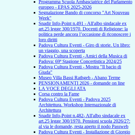
Programma Scuola Ambasciatrice del Parlamento
europeo - EPAS 2025-2026
Segnalazione Bando di concorso "Art Nouveau
Week"
Snadir Info-Point n.491 - All'albo sindacale ex
art.25 legge 300/1970. Docenti di Religione: la
politica perde ancora l’occasione di riconoscere i
loro diritti
Padova Cultura Eventi - Giro di storie. Un libro:
un viaggio, una scoperta
Padova Cultura Eventi - Amici della Musica di
Padova: 69ª Stagione Concertistica 2024/25
Padova Cultura Eventi - Mostra "Il bacio di
Giuda"
Museo Villa Bassi Rathgeb - Abano Terme
PENSIONAMENTI 2026 - domande on line
LA VOCE DEGLI ATA
Corsa contro la Fame
Padova Cultura Eventi - Padova 2025
Architettura. Workshop Internazionale di
Architettura
Snadir Info-Point n.482- All'albo sindacale ex
art.25 legge 300/1970. Pensioni scuola 2026/27:
al via le domande, resta aperto il nodo Passweb
Padova Cultura Eventi - Installazione di Giorgio