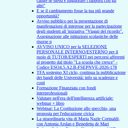
capire se stessi e migliorare i rapporti con gli
altri"
E se il cambiamento fosse la tua più grande
opportunità?
Avviso pubblico per la presentazione di
manifestazioni di interesse per la partecipazione
degli studenti all 'iniziativa "Viaggi del ricordo".
Assegnazione alle istituzioni scolastiche delle
risorse p
AVVISO UNICO per la SELEZIONE
PERSONALE INTERNO/ESTERNO per il
ruolo di TUTOR/ESPERTI nei percorsi afferenti
al progetto dal titolo "La scuola che cresce" -
Codice ESO4.5.A2.B-FSEPNVE-2026-178
TFA sostegno XI ciclo, continua la pubblicazione
dei bandi delle Università: info su scadenze e
costi
Formazione Finanziata con fondi
interprofessionali
Valutare nell'era dell'intelligenza artificiale:
webinar + libro
Webinar: La Costituzione allo specchio, una
proposta per l'educazione civica
La straordinaria vita di Maria Nazle Corinaldi,
con Antonia Arslan e Benedetta de Mari