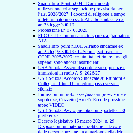
Snadir Info-Point n.604 - Domande di
utilizzazione ed assegnazione provvisoria per
l’a.s. 2026/2027. I docenti di religione a tempo
indeterminato interessati-All'albo sindacale ex
art.25 legge 300/19
Professione i.r. 07-082026
FLC CGIL Comunicato - trasparenza graduatorie
ATA
Snadir Info-point n.601. All'albo sindacale ex
art.25 legge 300/1970 - Scuola, sottoscritto il
CCNL 2025-2027: continuità nei rinnovi ma gli
stipendi sono ancora insufficienti
USB Scuola: Assemblea online su supplenze e
immissioni in ruolo A.S. 2026/27
USB Scuola: Accordo Sindacale su Riunioni e
Collegi on Line. Un ulteriore passo verso il
silenzio
Immissioni in ruolo, assegnazioni provvisorie e
supplenze, Cozzetto (Anief): Ecco le prossime
tappe VIDEO
USB Scuola: Avvio prenotazioni sportello 150
preferenze
Decreto legislativo 15 marzo 2024, n. 29 "
Disposizioni in materia di politiche in favore
delle persone anziane, in attuazione della delega