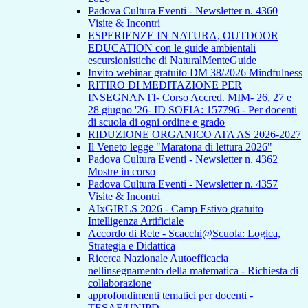
Padova Cultura Eventi - Newsletter n. 4360
Visite & Incontri
ESPERIENZE IN NATURA, OUTDOOR
EDUCATION con le guide ambientali
escursionistiche di NaturalMenteGuide
Invito webinar gratuito DM 38/2026 Mindfulness
RITIRO DI MEDITAZIONE PER
INSEGNANTI- Corso Accred. MIM- 26, 27 e
28 giugno '26- ID SOFIA: 157796 - Per docenti
di scuola di ogni ordine e grado
RIDUZIONE ORGANICO ATA AS 2026-2027
Il Veneto legge "Maratona di lettura 2026"
Padova Cultura Eventi - Newsletter n. 4362
Mostre in corso
Padova Cultura Eventi - Newsletter n. 4357
Visite & Incontri
AIxGIRLS 2026 - Camp Estivo gratuito
Intelligenza Artificiale
Accordo di Rete - Scacchi@Scuola: Logica,
Strategia e Didattica
Ricerca Nazionale Autoefficacia
nellinsegnamento della matematica - Richiesta di
collaborazione
approfondimenti tematici per docenti -
TESAF/UNIPD