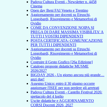
Padova Cultura Eventi - Newsletter n. 4458
Cinema
Open day Beni FAI Veneto e Trentino
Aggiornamento per docenti su Etruschi,
Longobardi, Risorgimento e Metamorfosi di
Ovidio
COME DA CONVENZIONE NOIPA SI
PREGA DI DARE MASSIMA VISIBILITA' A
TUTTI I VOSTRI DIPENDENTI
POSTA CERTIFICATA: COMUNICAZIONE
PER TUTTI I DIPENDENTI
Aggiornamento per docenti su Etruschi,
Longobardi, Risorgimento e Metamorfosi di
Ovidio
Costruire il Gesto Grafico [26a Edizione]
Catalogo proposte didattiche MUSME
2026/2027
BIGDAY 2026 - Un giorno ancora più grande…
anzi due!
Assegno Unico: entro il 30 giugno occorre
aggiornare l'ISEE per non perdere gli arretrati
Padova Cultura Eventi - Castello Festival 2026:
spettacolo del 4 luglio
Uscite didattiche e AGGIORNAMENTO
CORSI Docenti 2026_2027