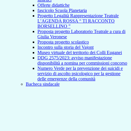
Offerte didattiche
fascicolo Scuola Planetaria
Progetto Legalità Rappresentazione Teatrale
L’AGENDA ROSSA “ TI RACCONTO
BORSELLINO ”
Proposta progetto Laboratorio Teatrale a cura di
Giulia Veronese
Proposta progetto scolastico
Incontro sulla storia del Vajont
Museo virtuale del territorio dei Colli Euganei
DDG 2575/2023: avviso manifestazione
disponibilità a nomina per commissioni concorso
Numero Verde per la prevenzione dei suicidi e
servizio di ascolto psicologico per la gestione
delle emergenze della comunità
Bacheca sindacale