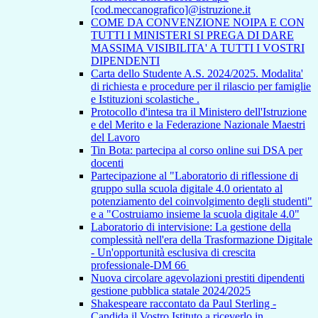
[cod.meccanografico]@istruzione.it
COME DA CONVENZIONE NOIPA E CON
TUTTI I MINISTERI SI PREGA DI DARE
MASSIMA VISIBILITA' A TUTTI I VOSTRI
DIPENDENTI
Carta dello Studente A.S. 2024/2025. Modalita'
di richiesta e procedure per il rilascio per famiglie
e Istituzioni scolastiche .
Protocollo d'intesa tra il Ministero dell'Istruzione
e del Merito e la Federazione Nazionale Maestri
del Lavoro
Tin Bota: partecipa al corso online sui DSA per
docenti
Partecipazione al "Laboratorio di riflessione di
gruppo sulla scuola digitale 4.0 orientato al
potenziamento del coinvolgimento degli studenti"
e a "Costruiamo insieme la scuola digitale 4.0"
Laboratorio di intervisione: La gestione della
complessità nell'era della Trasformazione Digitale
- Un'opportunità esclusiva di crescita
professionale-DM 66
Nuova circolare agevolazioni prestiti dipendenti
gestione pubblica statale 2024/2025
Shakespeare raccontato da Paul Sterling -
Candida il Vostro Istituto a riceverlo in