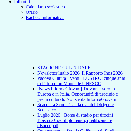
Info utili
Calendario scolastico
Orario
Bacheca informativa
STAGIONE CULTURALE
Newsletter luglio 2026_Il Rapporto Inps 2026
Padova Cultura Eventi - LU5TRO: cinque anni
di Patrimonio Mondiale UNESCO
[News InformaGiovani] Trovare lavoro in
Europa e in Italia. Opportunità di tirocinio e
premi culturali. Notizie da InformaGiovani
Scacchi a Scuola" - alla c.a. del Dirigente
Scolastico
Luglio 2026 - Borse di studio per tirocini
Erasmus+ per diplomandi, qualificandi e
disoccupati
Orientamento - Scuola Galileiana di Studi