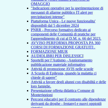
OMAGGIO
"Indicazioni operative per la sperimentazione di
messaggi di allarme pubblico IT-alert per
precipitazioni intense"
Piattaforma Unica - Le nuove funzionalita'
disponibili dal 5 dicembre 2024
PNRR - Percorso formativo dedicato ai
componenti delle Comunità di pratiche per
l'apprendimento di cui al D.M. n. 66 del 2023.
AVVISO PERFORMA PROPOSTA PA 360
CORSI DI FORMAZIONE GRATUITI .
FORMAZIONE MIUR
AUDIOLIBRI PER DISLESSICI
Sportelli per l’Autismo - Aggiornamento
pubblicazione materiale informativo
Attività di promozione AVIS nelle scuole
A Scuola di Epilessia, quando la malattia ci
chiede di sapere”
Attività a favore degli alunni con disabilità e delle
loro famiglie.
Presentazione offerta didattica Comune di
Monteriggioni
Percorsi educativi per il contrasto alle dipendenze
derivanti da droghe - fentanyl e nuovi oppioidi
sintetici