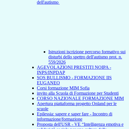
dell'autismo
Istruzioni iscrizione percorso formativo sui
disturbi dello spettro dell'autismo prot. n.
559/2026
AGEVOLAZIONI PRESTITI NOIPA -
INPS/INPDAP
SOS BULLISMO - FORMAZIONE IIS
EUGANEO
Corsi formazione MIM Sofia
invito alla Scuola di Formazione per Studenti
CORSO NAZIONALE FORMAZIONE MIM
Apertura piattaforma progetto Onland per le
scuole
Epilessia: sapere e saper fare - Incontro di
informazione/formazione
Proposta dell'USR - VE “Intelligenza emotiva e