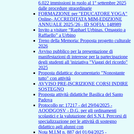
6.022 immissioni in ruolo al 1° settembre 2025
dalle procedure straordinarie
FORMAZIONE per "EDUCATORE YOGA"
Online- ACCREDITATA MIM-EDIZIONE
ANNUALE 2025-'26 - ID SOFIA: 148989
Invito a visitare “Raphael Urbinas. Omaggio a
Raffaello” a Urbino
Treno della Memoria: Proposta progetto culturale
2026
Avviso pubblico per la presentazione di
manifestazioni di interesse per la partecipazione
degli studenti all 'iniziativa "Viaggi del ricordo"
2025
Proposta didattica: documentario "Nonostante
tutto" con attività
AVVISO PRE-ISCRIZIONE CORSI INDIRE
SOSTEGNO
Proposta attività didattiche Basilica del Santo
Padova
Protocollo nr: 17217 - del 29/04/2025 -
AOODGOSV - D.G. per gli ordinamenti
scolastici e la valutazione del S.N.I. Percorsi di
specializzazione per le attività di sostegno
didattico agli alunni con
Nota M.I.M n. 887 del 01/04/2025 -