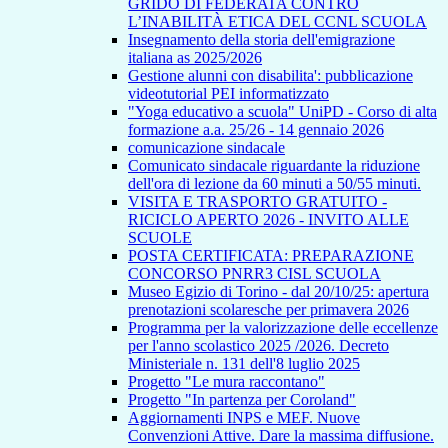
GRIDO DI FEDERATA CONTRO
L’INABILITÀ ETICA DEL CCNL SCUOLA
Insegnamento della storia dell'emigrazione
italiana as 2025/2026
Gestione alunni con disabilita': pubblicazione
videotutorial PEI informatizzato
"Yoga educativo a scuola" UniPD - Corso di alta
formazione a.a. 25/26 - 14 gennaio 2026
comunicazione sindacale
Comunicato sindacale riguardante la riduzione
dell'ora di lezione da 60 minuti a 50/55 minuti.
VISITA E TRASPORTO GRATUITO -
RICICLO APERTO 2026 - INVITO ALLE
SCUOLE
POSTA CERTIFICATA: PREPARAZIONE
CONCORSO PNRR3 CISL SCUOLA
Museo Egizio di Torino - dal 20/10/25: apertura
prenotazioni scolaresche per primavera 2026
Programma per la valorizzazione delle eccellenze
per l'anno scolastico 2025 /2026. Decreto
Ministeriale n. 131 dell'8 luglio 2025
Progetto "Le mura raccontano"
Progetto "In partenza per Coroland"
Aggiornamenti INPS e MEF. Nuove
Convenzioni Attive. Dare la massima diffusione.