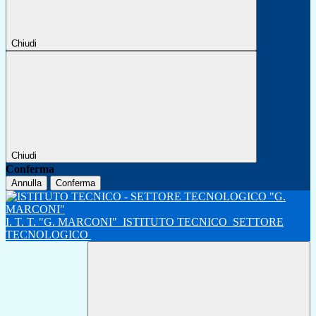
Chiudi
Chiudi
Conferma
Annulla
Conferma
I. T. T. "G. MARCONI"
ISTITUTO TECNICO
SETTORE
TECNOLOGICO