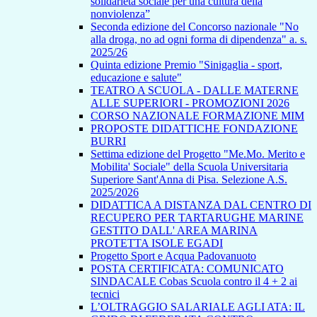
solidarietà sociale per una cultura della
nonviolenza”
Seconda edizione del Concorso nazionale "No
alla droga, no ad ogni forma di dipendenza" a. s.
2025/26
Quinta edizione Premio "Sinigaglia - sport,
educazione e salute"
TEATRO A SCUOLA - DALLE MATERNE
ALLE SUPERIORI - PROMOZIONI 2026
CORSO NAZIONALE FORMAZIONE MIM
PROPOSTE DIDATTICHE FONDAZIONE
BURRI
Settima edizione del Progetto "Me.Mo. Merito e
Mobilita' Sociale" della Scuola Universitaria
Superiore Sant'Anna di Pisa. Selezione A.S.
2025/2026
DIDATTICA A DISTANZA DAL CENTRO DI
RECUPERO PER TARTARUGHE MARINE
GESTITO DALL' AREA MARINA
PROTETTA ISOLE EGADI
Progetto Sport e Acqua Padovanuoto
POSTA CERTIFICATA: COMUNICATO
SINDACALE Cobas Scuola contro il 4 + 2 ai
tecnici
L’OLTRAGGIO SALARIALE AGLI ATA: IL