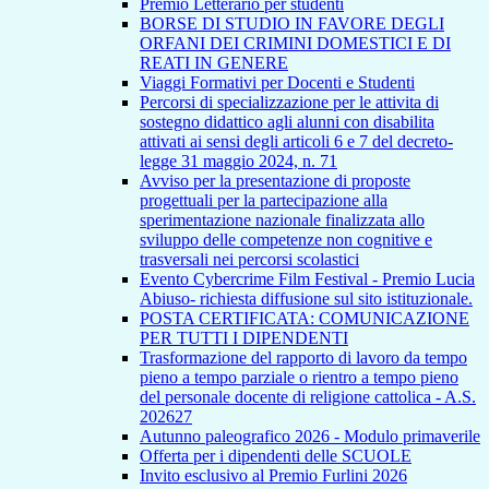
Premio Letterario per studenti
BORSE DI STUDIO IN FAVORE DEGLI
ORFANI DEI CRIMINI DOMESTICI E DI
REATI IN GENERE
Viaggi Formativi per Docenti e Studenti
Percorsi di specializzazione per le attivita di
sostegno didattico agli alunni con disabilita
attivati ai sensi degli articoli 6 e 7 del decreto-
legge 31 maggio 2024, n. 71
Avviso per la presentazione di proposte
progettuali per la partecipazione alla
sperimentazione nazionale finalizzata allo
sviluppo delle competenze non cognitive e
trasversali nei percorsi scolastici
Evento Cybercrime Film Festival - Premio Lucia
Abiuso- richiesta diffusione sul sito istituzionale.
POSTA CERTIFICATA: COMUNICAZIONE
PER TUTTI I DIPENDENTI
Trasformazione del rapporto di lavoro da tempo
pieno a tempo parziale o rientro a tempo pieno
del personale docente di religione cattolica - A.S.
202627
Autunno paleografico 2026 - Modulo primaverile
Offerta per i dipendenti delle SCUOLE
Invito esclusivo al Premio Furlini 2026