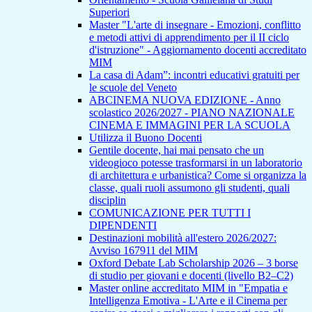
Superiori
Master "L'arte di insegnare - Emozioni, conflitto
e metodi attivi di apprendimento per il II ciclo
d'istruzione" - Aggiornamento docenti accreditato
MIM
La casa di Adam”: incontri educativi gratuiti per
le scuole del Veneto
ABCINEMA NUOVA EDIZIONE - Anno
scolastico 2026/2027 - PIANO NAZIONALE
CINEMA E IMMAGINI PER LA SCUOLA
Utilizza il Buono Docenti
Gentile docente, hai mai pensato che un
videogioco potesse trasformarsi in un laboratorio
di architettura e urbanistica? Come si organizza la
classe, quali ruoli assumono gli studenti, quali
disciplin
COMUNICAZIONE PER TUTTI I
DIPENDENTI
Destinazioni mobilità all'estero 2026/2027:
Avviso 167911 del MIM
Oxford Debate Lab Scholarship 2026 – 3 borse
di studio per giovani e docenti (livello B2–C2)
Master online accreditato MIM in "Empatia e
Intelligenza Emotiva - L'Arte e il Cinema per