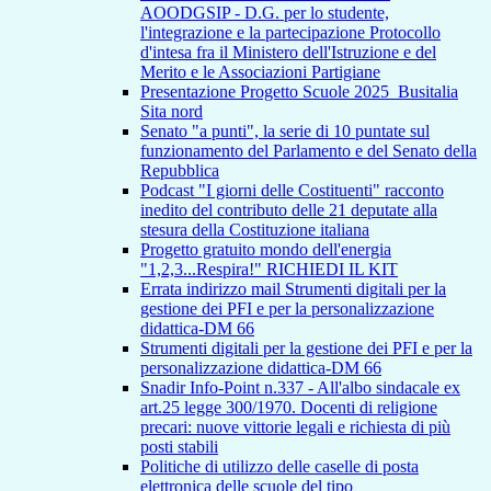
AOODGSIP - D.G. per lo studente,
l'integrazione e la partecipazione Protocollo
d'intesa fra il Ministero dell'Istruzione e del
Merito e le Associazioni Partigiane
Presentazione Progetto Scuole 2025_Busitalia
Sita nord
Senato "a punti", la serie di 10 puntate sul
funzionamento del Parlamento e del Senato della
Repubblica
Podcast "I giorni delle Costituenti" racconto
inedito del contributo delle 21 deputate alla
stesura della Costituzione italiana
Progetto gratuito mondo dell'energia
"1,2,3...Respira!" RICHIEDI IL KIT
Errata indirizzo mail Strumenti digitali per la
gestione dei PFI e per la personalizzazione
didattica-DM 66
Strumenti digitali per la gestione dei PFI e per la
personalizzazione didattica-DM 66
Snadir Info-Point n.337 - All'albo sindacale ex
art.25 legge 300/1970. Docenti di religione
precari: nuove vittorie legali e richiesta di più
posti stabili
Politiche di utilizzo delle caselle di posta
elettronica delle scuole del tipo