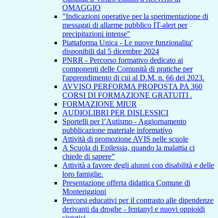
OMAGGIO
"Indicazioni operative per la sperimentazione di
messaggi di allarme pubblico IT-alert per
precipitazioni intense"
Piattaforma Unica - Le nuove funzionalita'
disponibili dal 5 dicembre 2024
PNRR - Percorso formativo dedicato ai
componenti delle Comunità di pratiche per
l'apprendimento di cui al D.M. n. 66 del 2023.
AVVISO PERFORMA PROPOSTA PA 360
CORSI DI FORMAZIONE GRATUITI .
FORMAZIONE MIUR
AUDIOLIBRI PER DISLESSICI
Sportelli per l’Autismo - Aggiornamento
pubblicazione materiale informativo
Attività di promozione AVIS nelle scuole
A Scuola di Epilessia, quando la malattia ci
chiede di sapere”
Attività a favore degli alunni con disabilità e delle
loro famiglie.
Presentazione offerta didattica Comune di
Monteriggioni
Percorsi educativi per il contrasto alle dipendenze
derivanti da droghe - fentanyl e nuovi oppioidi
sintetici