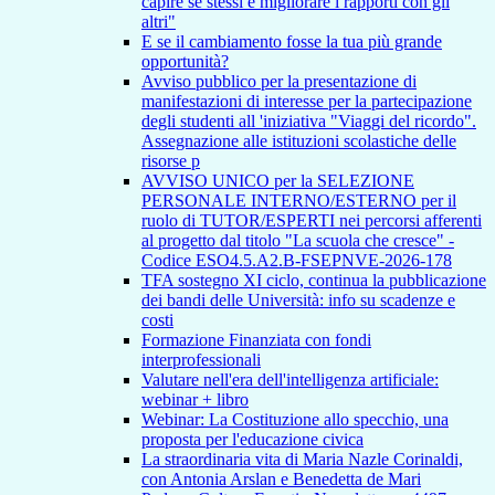
capire se stessi e migliorare i rapporti con gli
altri"
E se il cambiamento fosse la tua più grande
opportunità?
Avviso pubblico per la presentazione di
manifestazioni di interesse per la partecipazione
degli studenti all 'iniziativa "Viaggi del ricordo".
Assegnazione alle istituzioni scolastiche delle
risorse p
AVVISO UNICO per la SELEZIONE
PERSONALE INTERNO/ESTERNO per il
ruolo di TUTOR/ESPERTI nei percorsi afferenti
al progetto dal titolo "La scuola che cresce" -
Codice ESO4.5.A2.B-FSEPNVE-2026-178
TFA sostegno XI ciclo, continua la pubblicazione
dei bandi delle Università: info su scadenze e
costi
Formazione Finanziata con fondi
interprofessionali
Valutare nell'era dell'intelligenza artificiale:
webinar + libro
Webinar: La Costituzione allo specchio, una
proposta per l'educazione civica
La straordinaria vita di Maria Nazle Corinaldi,
con Antonia Arslan e Benedetta de Mari