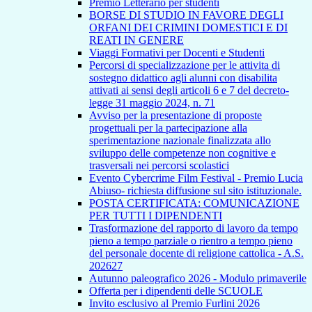
Premio Letterario per studenti
BORSE DI STUDIO IN FAVORE DEGLI
ORFANI DEI CRIMINI DOMESTICI E DI
REATI IN GENERE
Viaggi Formativi per Docenti e Studenti
Percorsi di specializzazione per le attivita di
sostegno didattico agli alunni con disabilita
attivati ai sensi degli articoli 6 e 7 del decreto-
legge 31 maggio 2024, n. 71
Avviso per la presentazione di proposte
progettuali per la partecipazione alla
sperimentazione nazionale finalizzata allo
sviluppo delle competenze non cognitive e
trasversali nei percorsi scolastici
Evento Cybercrime Film Festival - Premio Lucia
Abiuso- richiesta diffusione sul sito istituzionale.
POSTA CERTIFICATA: COMUNICAZIONE
PER TUTTI I DIPENDENTI
Trasformazione del rapporto di lavoro da tempo
pieno a tempo parziale o rientro a tempo pieno
del personale docente di religione cattolica - A.S.
202627
Autunno paleografico 2026 - Modulo primaverile
Offerta per i dipendenti delle SCUOLE
Invito esclusivo al Premio Furlini 2026