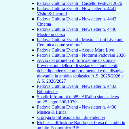
Padova Cultura Eventi - Castello Festival 2026
Padova Cultura Eventi - Newsletter n. 4441
Visite & Incontri
Padova Cultura Eventi - Newsletter n. 4443
Cinema
Padova Cultura Eventi - Newsletter n. 4446
Mostre in corso
Padova Cultura Eventi - Mostra "Toni Liverani.
Ceramica come scultura"
Padova Cultura Eventi - Acque Mura Live
Padova Cultura Eventi - Notturni Padovani 2026
Avvio del progetto di formazione nazionale
Prevenzione delluso di sostanze stupefacenti,
delle dipendenze comportamentali e del disagio
giovanile in ambito scolastico A.S. 2025/2026 e
A.S. 2026/2027
Padova Cultura Eventi - Newsletter n. 4433
Biblioteche
Snadir Info-point n.589. All'albo sindacale ex
art.25 legge 300/1970
Padova Cultura Eventi - Newsletter n. 4430
Musica & Lirica
si prega la diffusione tra i dipendentei
Richiesta diffusione Bando per borsa di studio in
ambito Economico BIS