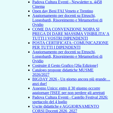
Padova Cultura Eventi - Newsletter n. 4458
Cinema
Open day Beni FAI Veneto e Trentino
Aggiornamento per docenti su Etruschi,
Longobardi, Risorgimento e Metamorfosi di
Ovidio
COME DA CONVENZIONE NOIPA SI
PREGA DI DARE MASSIMA VISIBILITA' A
TUTTI I VOSTRI DIPENDENTI
POSTA CERTIFICATA: COMUNICAZIONE
PER TUTTI I DIPENDENTI
Aggiornamento per docenti su Etruschi,
Longobardi, Risorgimento e Metamorfosi di
Ovidio
Costruire il Gesto Grafico [26a Edizione]
Catalogo proposte didattiche MUSME
2026/2027
BIGDAY 2026 - Un giorno ancora più grande…
anzi due!
Assegno Unico: entro il 30 giugno occorre
aggiornare l'ISEE per non perdere gli arretrati
Padova Cultura Eventi - Castello Festival 2026:
spettacolo del 4 luglio
Uscite didattiche e AGGIORNAMENTO
CORSI Docenti 2026_2027