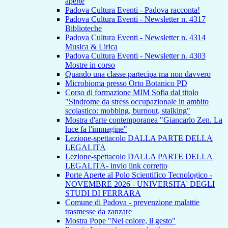
aperte
Padova Cultura Eventi - Padova racconta!
Padova Cultura Eventi - Newsletter n. 4317
Biblioteche
Padova Cultura Eventi - Newsletter n. 4314
Musica & Lirica
Padova Cultura Eventi - Newsletter n. 4303
Mostre in corso
Quando una classe partecipa ma non davvero
Microbioma presso Orto Botanico PD
Corso di formazione MIM Sofia dal titolo
"Sindrome da stress occupazionale in ambito
scolastico: mobbing, burnout, stalking"
Mostra d'arte contemporanea "Giancarlo Zen. La
luce fa l'immagine"
Lezione-spettacolo DALLA PARTE DELLA
LEGALITA
Lezione-spettacolo DALLA PARTE DELLA
LEGALITA- invio link corretto
Porte Aperte al Polo Scientifico Tecnologico -
NOVEMBRE 2026 - UNIVERSITA' DEGLI
STUDI DI FERRARA
Comune di Padova - prevenzione malattie
trasmesse da zanzare
Mostra Pope "Nel colore, il gesto"