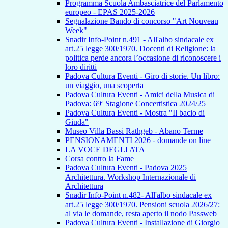
Programma Scuola Ambasciatrice del Parlamento
europeo - EPAS 2025-2026
Segnalazione Bando di concorso "Art Nouveau
Week"
Snadir Info-Point n.491 - All'albo sindacale ex
art.25 legge 300/1970. Docenti di Religione: la
politica perde ancora l’occasione di riconoscere i
loro diritti
Padova Cultura Eventi - Giro di storie. Un libro:
un viaggio, una scoperta
Padova Cultura Eventi - Amici della Musica di
Padova: 69ª Stagione Concertistica 2024/25
Padova Cultura Eventi - Mostra "Il bacio di
Giuda"
Museo Villa Bassi Rathgeb - Abano Terme
PENSIONAMENTI 2026 - domande on line
LA VOCE DEGLI ATA
Corsa contro la Fame
Padova Cultura Eventi - Padova 2025
Architettura. Workshop Internazionale di
Architettura
Snadir Info-Point n.482- All'albo sindacale ex
art.25 legge 300/1970. Pensioni scuola 2026/27:
al via le domande, resta aperto il nodo Passweb
Padova Cultura Eventi - Installazione di Giorgio