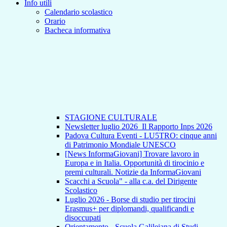
Info utili
Calendario scolastico
Orario
Bacheca informativa
STAGIONE CULTURALE
Newsletter luglio 2026_Il Rapporto Inps 2026
Padova Cultura Eventi - LU5TRO: cinque anni
di Patrimonio Mondiale UNESCO
[News InformaGiovani] Trovare lavoro in
Europa e in Italia. Opportunità di tirocinio e
premi culturali. Notizie da InformaGiovani
Scacchi a Scuola" - alla c.a. del Dirigente
Scolastico
Luglio 2026 - Borse di studio per tirocini
Erasmus+ per diplomandi, qualificandi e
disoccupati
Orientamento - Scuola Galileiana di Studi