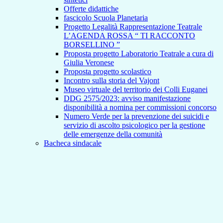
Offerte didattiche
fascicolo Scuola Planetaria
Progetto Legalità Rappresentazione Teatrale
L’AGENDA ROSSA “ TI RACCONTO
BORSELLINO ”
Proposta progetto Laboratorio Teatrale a cura di
Giulia Veronese
Proposta progetto scolastico
Incontro sulla storia del Vajont
Museo virtuale del territorio dei Colli Euganei
DDG 2575/2023: avviso manifestazione
disponibilità a nomina per commissioni concorso
Numero Verde per la prevenzione dei suicidi e
servizio di ascolto psicologico per la gestione
delle emergenze della comunità
Bacheca sindacale