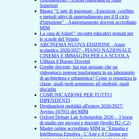
Superiori
Master "L'arte di insegnare - Emozioni, conflitto
e metodi attivi di apprendimento per il II ciclo
d'istruzione" - Aggiornamento docenti accreditato
MIM
La casa di Adam”: incontri educativi gratuiti per
le scuole del Veneto
ABCINEMA NUOVA EDIZIONE - Anno
scolastico 2026/2027 - PIANO NAZIONALE
CINEMA E IMMAGINI PER LA SCUOLA
Utilizza il Buono Docenti
Gentile docente, hai mai pensato che un
videogioco potesse trasformarsi in un laboratorio
di architettura e urbanistica? Come si organizza la
classe, quali ruoli assumono gli studenti, quali
disciplin
COMUNICAZIONE PER TUTTI I
DIPENDENTI
Destinazioni mobilità all'estero 2026/2027:
Avviso 167911 del MIM
Oxford Debate Lab Scholarship 2026 – 3 borse
di studio per giovani e docenti (livello B2–C2)
Master online accreditato MIM in "Empatia e
Intelligenza Emotiva - L'Arte e il Cinema per