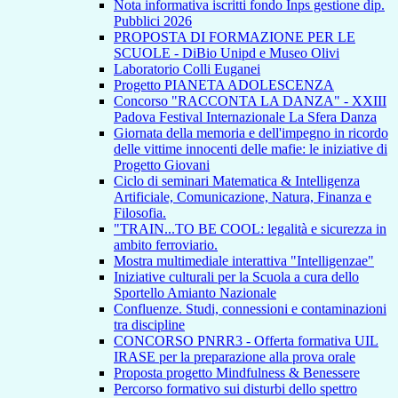
Nota informativa iscritti fondo Inps gestione dip.
Pubblici 2026
PROPOSTA DI FORMAZIONE PER LE
SCUOLE - DiBio Unipd e Museo Olivi
Laboratorio Colli Euganei
Progetto PIANETA ADOLESCENZA
Concorso "RACCONTA LA DANZA" - XXIII
Padova Festival Internazionale La Sfera Danza
Giornata della memoria e dell'impegno in ricordo
delle vittime innocenti delle mafie: le iniziative di
Progetto Giovani
Ciclo di seminari Matematica & Intelligenza
Artificiale, Comunicazione, Natura, Finanza e
Filosofia.
"TRAIN...TO BE COOL: legalità e sicurezza in
ambito ferroviario.
Mostra multimediale interattiva "Intelligenzae"
Iniziative culturali per la Scuola a cura dello
Sportello Amianto Nazionale
Confluenze. Studi, connessioni e contaminazioni
tra discipline
CONCORSO PNRR3 - Offerta formativa UIL
IRASE per la preparazione alla prova orale
Proposta progetto Mindfulness & Benessere
Percorso formativo sui disturbi dello spettro