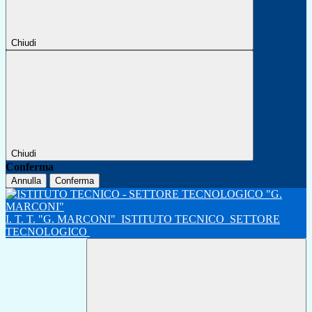
Chiudi
Chiudi
Conferma
Annulla
Conferma
I. T. T. "G. MARCONI"
ISTITUTO TECNICO
SETTORE
TECNOLOGICO