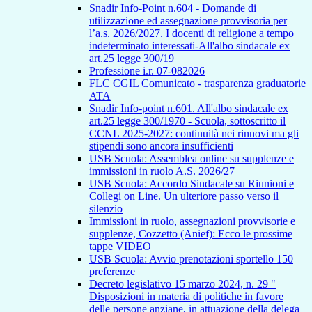
Snadir Info-Point n.604 - Domande di
utilizzazione ed assegnazione provvisoria per
l’a.s. 2026/2027. I docenti di religione a tempo
indeterminato interessati-All'albo sindacale ex
art.25 legge 300/19
Professione i.r. 07-082026
FLC CGIL Comunicato - trasparenza graduatorie
ATA
Snadir Info-point n.601. All'albo sindacale ex
art.25 legge 300/1970 - Scuola, sottoscritto il
CCNL 2025-2027: continuità nei rinnovi ma gli
stipendi sono ancora insufficienti
USB Scuola: Assemblea online su supplenze e
immissioni in ruolo A.S. 2026/27
USB Scuola: Accordo Sindacale su Riunioni e
Collegi on Line. Un ulteriore passo verso il
silenzio
Immissioni in ruolo, assegnazioni provvisorie e
supplenze, Cozzetto (Anief): Ecco le prossime
tappe VIDEO
USB Scuola: Avvio prenotazioni sportello 150
preferenze
Decreto legislativo 15 marzo 2024, n. 29 "
Disposizioni in materia di politiche in favore
delle persone anziane, in attuazione della delega