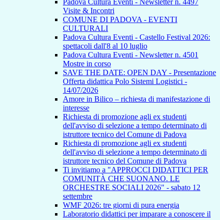
Padova Cultura Eventi - Newsletter n. 4497
Visite & Incontri
COMUNE DI PADOVA - EVENTI
CULTURALI
Padova Cultura Eventi - Castello Festival 2026:
spettacoli dall'8 al 10 luglio
Padova Cultura Eventi - Newsletter n. 4501
Mostre in corso
SAVE THE DATE: OPEN DAY - Presentazione
Offerta didattica Polo Sistemi Logistici -
14/07/2026
Amore in Bilico – richiesta di manifestazione di
interesse
Richiesta di promozione agli ex studenti
dell'avviso di selezione a tempo determinato di
istruttore tecnico del Comune di Padova
Richiesta di promozione agli ex studenti
dell'avviso di selezione a tempo determinato di
istruttore tecnico del Comune di Padova
Ti invitiamo a "APPROCCI DIDATTICI PER
COMUNITÀ CHE SUONANO. LE
ORCHESTRE SOCIALI 2026" - sabato 12
settembre
WMF 2026: tre giorni di pura energia
Laboratorio didattici per imparare a conoscere il