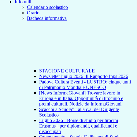
Info utili
Calendario scolastico
Orario
Bacheca informativa
STAGIONE CULTURALE
Newsletter luglio 2026_Il Rapporto Inps 2026
Padova Cultura Eventi - LU5TRO: cinque anni
di Patrimonio Mondiale UNESCO
[News InformaGiovani] Trovare lavoro in
Europa e in Italia. Opportunità di tirocinio e
premi culturali. Notizie da InformaGiovani
Scacchi a Scuola" - alla c.a. del Dirigente
Scolastico
Luglio 2026 - Borse di studio per tirocini
Erasmus+ per diplomandi, qualificandi e
disoccupati
Orientamento - Scuola Galileiana di Studi