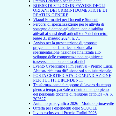
Premio Letterario per studenti
BORSE DI STUDIO IN FAVORE DEGLI
ORFANI DEI CRIMINI DOMESTICI E DI
REATI IN GENERE
Viaggi Formativi per Docenti e Studenti
Percorsi di specializzazione per le attivita di
sostegno didattico agli alunni con disabilita
attivati ai sensi degli articoli 6 e 7 del decreto-
legge 31 maggio 2024, n. 71
Avviso per la presentazione di proposte
progettuali per la partecipazione alla
sperimentazione nazionale finalizzata allo
sviluppo delle competenze non cognitive e
trasversali nei percorsi scolastici
Evento Cybercrime Film Festival - Premio Lucia
Abiuso- richiesta diffusione sul sito istituzionale.
POSTA CERTIFICATA: COMUNICAZIONE
PER TUTTI I DIPENDENTI
Trasformazione del rapporto di lavoro da tempo
pieno a tempo parziale o rientro a tempo pieno
del personale docente di religione cattolica - A.S.
202627
Autunno paleografico 2026 - Modulo primaverile
Offerta per i dipendenti delle SCUOLE
Invito esclusivo al Premio Furlini 2026