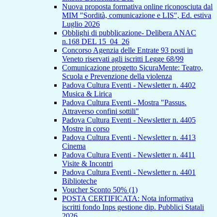
Nuova proposta formativa online riconosciuta dal
MIM "Sordità, comunicazione e LIS", Ed. estiva
Luglio 2026
Obblighi di pubblicazione- Delibera ANAC
n.168 DEL 15_04_26
Concorso Agenzia delle Entrate 93 posti in
Veneto riservati agli iscritti Legge 68/99
Comunicazione progetto SicuraMente: Teatro,
Scuola e Prevenzione della violenza
Padova Cultura Eventi - Newsletter n. 4402
Musica & Lirica
Padova Cultura Eventi - Mostra "Passus.
Attraverso confini sottili"
Padova Cultura Eventi - Newsletter n. 4405
Mostre in corso
Padova Cultura Eventi - Newsletter n. 4413
Cinema
Padova Cultura Eventi - Newsletter n. 4411
Visite & Incontri
Padova Cultura Eventi - Newsletter n. 4401
Biblioteche
Voucher Sconto 50% (1)
POSTA CERTIFICATA: Nota informativa
iscritti fondo Inps gestione dip. Pubblici Statali
2026