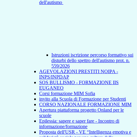
dell'autismo
Istruzioni iscrizione percorso formativo sui
disturbi dello spettro dell'autismo prot. n.
559/2026
AGEVOLAZIONI PRESTITI NOIPA -
INPS/INPDAP
SOS BULLISMO - FORMAZIONE IIS
EUGANEO
Corsi formazione MIM Sofia
invito alla Scuola di Formazione per Studenti
CORSO NAZIONALE FORMAZIONE MIM
Apertura piattaforma progetto Onland per le
scuole
Epilessia: sapere e saper fare - Incontro di
informazione/formazione
Proposta dell'USR - VE “Intelligenza emotiva e