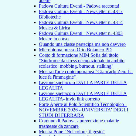
aperte
Padova Cultura Eventi - Padova racconta!
Padova Cultura Eventi - Newsletter n. 4317
Biblioteche
Padova Cultura Eventi - Newsletter n. 4314
Musica & Lirica
Padova Cultura Eventi - Newsletter n. 4303
Mostre in corso
Quando una classe partecipa ma non davvero
Microbioma presso Orto Botanico PD
Corso di formazione MIM Sofia dal titolo
"Sindrome da stress occupazionale in ambito
scolastico: mobbing, burnout, stalking"
Mostra d'arte contemporanea "Giancarlo Zen. La
luce fa l'immagine"
Lezione-spettacolo DALLA PARTE DELLA
LEGALITA
Lezione-spettacolo DALLA PARTE DELLA
LEGALITA- invio link corretto
Porte Aperte al Polo Scientifico Tecnologico -
NOVEMBRE 2026 - UNIVERSITA' DEGLI
STUDI DI FERRARA
Comune di Padova - prevenzione malattie
trasmesse da zanzare
Mostra Pope "Nel colore, il gesto"