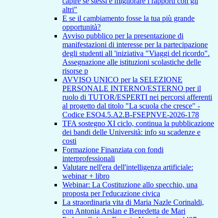
capire se stessi e migliorare i rapporti con gli
altri"
E se il cambiamento fosse la tua più grande
opportunità?
Avviso pubblico per la presentazione di
manifestazioni di interesse per la partecipazione
degli studenti all 'iniziativa "Viaggi del ricordo".
Assegnazione alle istituzioni scolastiche delle
risorse p
AVVISO UNICO per la SELEZIONE
PERSONALE INTERNO/ESTERNO per il
ruolo di TUTOR/ESPERTI nei percorsi afferenti
al progetto dal titolo "La scuola che cresce" -
Codice ESO4.5.A2.B-FSEPNVE-2026-178
TFA sostegno XI ciclo, continua la pubblicazione
dei bandi delle Università: info su scadenze e
costi
Formazione Finanziata con fondi
interprofessionali
Valutare nell'era dell'intelligenza artificiale:
webinar + libro
Webinar: La Costituzione allo specchio, una
proposta per l'educazione civica
La straordinaria vita di Maria Nazle Corinaldi,
con Antonia Arslan e Benedetta de Mari