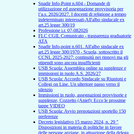
Snadir Info-Point n.604 - Domande di
utilizzazione ed assegnazione provvisoria per
l’a.s. 2026/2027. I docenti di religione a tempo
indeterminato interessati-All'albo sindacale ex
art.25 legge 300/19
Professione i.r. 07-082026
FLC CGIL Comunicato - trasparenza graduatorie
ATA
Snadir Info-point n.601. All'albo sindacale ex
art.25 legge 300/1970 - Scuola, sottoscritto il
CCNL 2025-2027: continuità nei rinnovi ma gli
stipendi sono ancora insufficienti
USB Scuola: Assemblea online su supplenze e
immissioni in ruolo A.S. 2026/27
USB Scuola: Accordo Sindacale su Riunioni e
Collegi on Line. Un ulteriore passo verso il
silenzio
Immissioni in ruolo, assegnazioni provvisorie e
supplenze, Cozzetto (Anief): Ecco le prossime
tappe VIDEO
USB Scuola: Avvio prenotazioni sportello 150
preferenze
Decreto legislativo 15 marzo 2024, n. 29 "
Disposizioni in materia di politiche in favore
delle persone anziane, in attuazione della delega