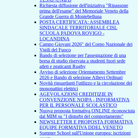
Richiesta diffusione dell'iniziativa "Ripassone
prima dell'esame" del Memoriale Veneto della
Grande Guerra di Montebelluna
POSTA CERTIFICATA: ASSEMBLEA
SINDACALE TERRITORIALE CISL
SCUOLA PADOVA ROVIGO -
LOCANDINA
Campo Giovani 2026" del Corpo Nazionale dei
Vigili del Fuoco
Bando di selezione per l'assegnazione di una
borsa di studio riservata a studenti fuori sede
atleti e praticanti Rugby
Avviso di selezione Orientamento Settembre
2026 e Bando di selezione Allievi Ordinari
Novità riguardanti l'utilizzo e la circolazione dei
monopattini elettrici
AGEVOLAZIONI CREDITIZIE IN
CONVENZIONE NOIPA - INFORMATIVA
PER IL PERSONALE SCOLASTICO
Nuova proposta formativa ONLINE riconosciuta
dal MIM su "I disturbi del comportamento"
NEWSLETTER E PROPOSTA FORMATIVA
EQUIPE FORMATIVA DDEL VENETO
Summer School sull'Unione europea: iscrizioni