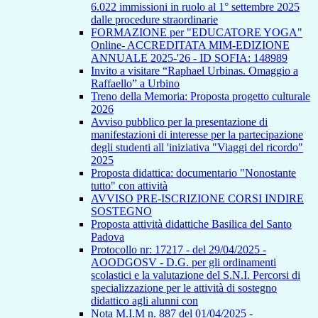
6.022 immissioni in ruolo al 1° settembre 2025
dalle procedure straordinarie
FORMAZIONE per "EDUCATORE YOGA"
Online- ACCREDITATA MIM-EDIZIONE
ANNUALE 2025-'26 - ID SOFIA: 148989
Invito a visitare “Raphael Urbinas. Omaggio a
Raffaello” a Urbino
Treno della Memoria: Proposta progetto culturale
2026
Avviso pubblico per la presentazione di
manifestazioni di interesse per la partecipazione
degli studenti all 'iniziativa "Viaggi del ricordo"
2025
Proposta didattica: documentario "Nonostante
tutto" con attività
AVVISO PRE-ISCRIZIONE CORSI INDIRE
SOSTEGNO
Proposta attività didattiche Basilica del Santo
Padova
Protocollo nr: 17217 - del 29/04/2025 -
AOODGOSV - D.G. per gli ordinamenti
scolastici e la valutazione del S.N.I. Percorsi di
specializzazione per le attività di sostegno
didattico agli alunni con
Nota M.I.M n. 887 del 01/04/2025 -