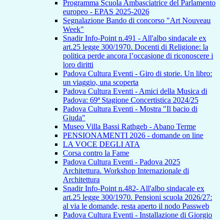
Programma Scuola Ambasciatrice del Parlamento
europeo - EPAS 2025-2026
Segnalazione Bando di concorso "Art Nouveau
Week"
Snadir Info-Point n.491 - All'albo sindacale ex
art.25 legge 300/1970. Docenti di Religione: la
politica perde ancora l’occasione di riconoscere i
loro diritti
Padova Cultura Eventi - Giro di storie. Un libro:
un viaggio, una scoperta
Padova Cultura Eventi - Amici della Musica di
Padova: 69ª Stagione Concertistica 2024/25
Padova Cultura Eventi - Mostra "Il bacio di
Giuda"
Museo Villa Bassi Rathgeb - Abano Terme
PENSIONAMENTI 2026 - domande on line
LA VOCE DEGLI ATA
Corsa contro la Fame
Padova Cultura Eventi - Padova 2025
Architettura. Workshop Internazionale di
Architettura
Snadir Info-Point n.482- All'albo sindacale ex
art.25 legge 300/1970. Pensioni scuola 2026/27:
al via le domande, resta aperto il nodo Passweb
Padova Cultura Eventi - Installazione di Giorgio