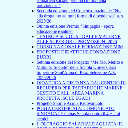
solidarietà sociale per una cultura della
nonviolenza”
Seconda edizione del Concorso nazionale "No
alla droga, no ad ogni forma di dipendenza" a. s.
2025/26
Quinta edizione Premio "Sinigaglia - sport,
educazione e salute"
TEATRO A SCUOLA - DALLE MATERNE
ALLE SUPERIORI - PROMOZIONI 2026
CORSO NAZIONALE FORMAZIONE MIM
PROPOSTE DIDATTICHE FONDAZIONE
BURRI
Settima edizione del Progetto "Me.Mo. Merito e
Mobilita' Sociale" della Scuola Universitaria
Superiore Sant'Anna di Pisa. Selezione A.S.
2025/2026
DIDATTICA A DISTANZA DAL CENTRO DI
RECUPERO PER TARTARUGHE MARINE
GESTITO DALL' AREA MARINA
PROTETTA ISOLE EGADI
Progetto Sport e Acqua Padovanuoto
POSTA CERTIFICATA: COMUNICATO
SINDACALE Cobas Scuola contro il 4 + 2 ai
tecnici
L’OLTRAGGIO SALARIALE AGLI ATA: IL