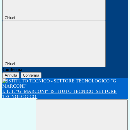
Chiudi
Chiudi
Conferma
Annulla
Conferma
I. T. T. "G. MARCONI"
ISTITUTO TECNICO
SETTORE
TECNOLOGICO