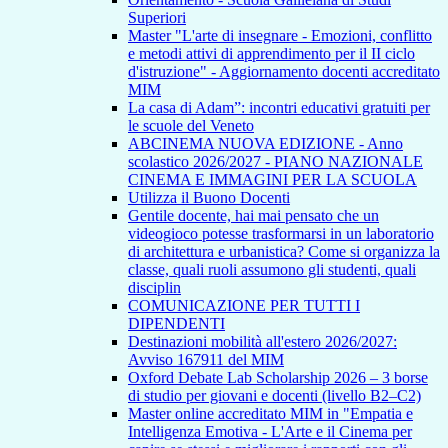
Superiori
Master "L'arte di insegnare - Emozioni, conflitto
e metodi attivi di apprendimento per il II ciclo
d'istruzione" - Aggiornamento docenti accreditato
MIM
La casa di Adam”: incontri educativi gratuiti per
le scuole del Veneto
ABCINEMA NUOVA EDIZIONE - Anno
scolastico 2026/2027 - PIANO NAZIONALE
CINEMA E IMMAGINI PER LA SCUOLA
Utilizza il Buono Docenti
Gentile docente, hai mai pensato che un
videogioco potesse trasformarsi in un laboratorio
di architettura e urbanistica? Come si organizza la
classe, quali ruoli assumono gli studenti, quali
disciplin
COMUNICAZIONE PER TUTTI I
DIPENDENTI
Destinazioni mobilità all'estero 2026/2027:
Avviso 167911 del MIM
Oxford Debate Lab Scholarship 2026 – 3 borse
di studio per giovani e docenti (livello B2–C2)
Master online accreditato MIM in "Empatia e
Intelligenza Emotiva - L'Arte e il Cinema per