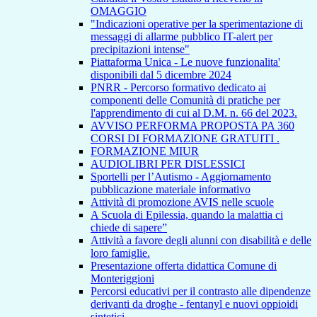
OMAGGIO
"Indicazioni operative per la sperimentazione di
messaggi di allarme pubblico IT-alert per
precipitazioni intense"
Piattaforma Unica - Le nuove funzionalita'
disponibili dal 5 dicembre 2024
PNRR - Percorso formativo dedicato ai
componenti delle Comunità di pratiche per
l'apprendimento di cui al D.M. n. 66 del 2023.
AVVISO PERFORMA PROPOSTA PA 360
CORSI DI FORMAZIONE GRATUITI .
FORMAZIONE MIUR
AUDIOLIBRI PER DISLESSICI
Sportelli per l’Autismo - Aggiornamento
pubblicazione materiale informativo
Attività di promozione AVIS nelle scuole
A Scuola di Epilessia, quando la malattia ci
chiede di sapere”
Attività a favore degli alunni con disabilità e delle
loro famiglie.
Presentazione offerta didattica Comune di
Monteriggioni
Percorsi educativi per il contrasto alle dipendenze
derivanti da droghe - fentanyl e nuovi oppioidi
sintetici