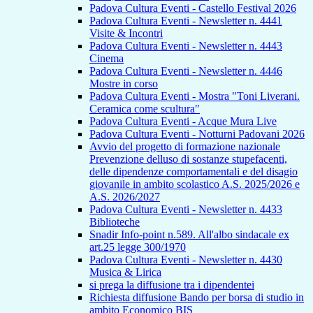
Padova Cultura Eventi - Castello Festival 2026
Padova Cultura Eventi - Newsletter n. 4441
Visite & Incontri
Padova Cultura Eventi - Newsletter n. 4443
Cinema
Padova Cultura Eventi - Newsletter n. 4446
Mostre in corso
Padova Cultura Eventi - Mostra "Toni Liverani.
Ceramica come scultura"
Padova Cultura Eventi - Acque Mura Live
Padova Cultura Eventi - Notturni Padovani 2026
Avvio del progetto di formazione nazionale
Prevenzione delluso di sostanze stupefacenti,
delle dipendenze comportamentali e del disagio
giovanile in ambito scolastico A.S. 2025/2026 e
A.S. 2026/2027
Padova Cultura Eventi - Newsletter n. 4433
Biblioteche
Snadir Info-point n.589. All'albo sindacale ex
art.25 legge 300/1970
Padova Cultura Eventi - Newsletter n. 4430
Musica & Lirica
si prega la diffusione tra i dipendentei
Richiesta diffusione Bando per borsa di studio in
ambito Economico BIS