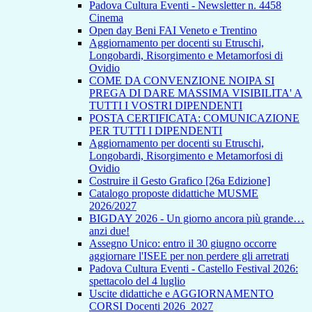
Padova Cultura Eventi - Newsletter n. 4458
Cinema
Open day Beni FAI Veneto e Trentino
Aggiornamento per docenti su Etruschi,
Longobardi, Risorgimento e Metamorfosi di
Ovidio
COME DA CONVENZIONE NOIPA SI
PREGA DI DARE MASSIMA VISIBILITA' A
TUTTI I VOSTRI DIPENDENTI
POSTA CERTIFICATA: COMUNICAZIONE
PER TUTTI I DIPENDENTI
Aggiornamento per docenti su Etruschi,
Longobardi, Risorgimento e Metamorfosi di
Ovidio
Costruire il Gesto Grafico [26a Edizione]
Catalogo proposte didattiche MUSME
2026/2027
BIGDAY 2026 - Un giorno ancora più grande…
anzi due!
Assegno Unico: entro il 30 giugno occorre
aggiornare l'ISEE per non perdere gli arretrati
Padova Cultura Eventi - Castello Festival 2026:
spettacolo del 4 luglio
Uscite didattiche e AGGIORNAMENTO
CORSI Docenti 2026_2027