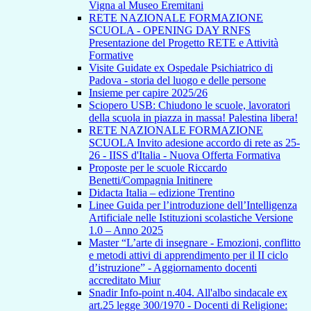
Vigna al Museo Eremitani
RETE NAZIONALE FORMAZIONE
SCUOLA - OPENING DAY RNFS
Presentazione del Progetto RETE e Attività
Formative
Visite Guidate ex Ospedale Psichiatrico di
Padova - storia del luogo e delle persone
Insieme per capire 2025/26
Sciopero USB: Chiudono le scuole, lavoratori
della scuola in piazza in massa! Palestina libera!
RETE NAZIONALE FORMAZIONE
SCUOLA Invito adesione accordo di rete as 25-
26 - IISS d'Italia - Nuova Offerta Formativa
Proposte per le scuole Riccardo
Benetti/Compagnia Initinere
Didacta Italia – edizione Trentino
Linee Guida per l’introduzione dell’Intelligenza
Artificiale nelle Istituzioni scolastiche Versione
1.0 – Anno 2025
Master “L’arte di insegnare - Emozioni, conflitto
e metodi attivi di apprendimento per il II ciclo
d’istruzione” - Aggiornamento docenti
accreditato Miur
Snadir Info-point n.404. All'albo sindacale ex
art.25 legge 300/1970 - Docenti di Religione: