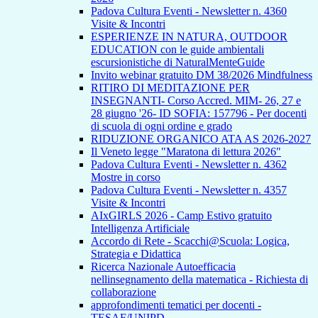
Padova Cultura Eventi - Newsletter n. 4360
Visite & Incontri
ESPERIENZE IN NATURA, OUTDOOR
EDUCATION con le guide ambientali
escursionistiche di NaturalMenteGuide
Invito webinar gratuito DM 38/2026 Mindfulness
RITIRO DI MEDITAZIONE PER
INSEGNANTI- Corso Accred. MIM- 26, 27 e
28 giugno '26- ID SOFIA: 157796 - Per docenti
di scuola di ogni ordine e grado
RIDUZIONE ORGANICO ATA AS 2026-2027
Il Veneto legge "Maratona di lettura 2026"
Padova Cultura Eventi - Newsletter n. 4362
Mostre in corso
Padova Cultura Eventi - Newsletter n. 4357
Visite & Incontri
AIxGIRLS 2026 - Camp Estivo gratuito
Intelligenza Artificiale
Accordo di Rete - Scacchi@Scuola: Logica,
Strategia e Didattica
Ricerca Nazionale Autoefficacia
nellinsegnamento della matematica - Richiesta di
collaborazione
approfondimenti tematici per docenti -
TESAF/UNIPD