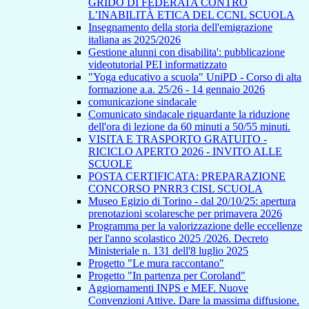
GRIDO DI FEDERATA CONTRO
L’INABILITÀ ETICA DEL CCNL SCUOLA
Insegnamento della storia dell'emigrazione
italiana as 2025/2026
Gestione alunni con disabilita': pubblicazione
videotutorial PEI informatizzato
"Yoga educativo a scuola" UniPD - Corso di alta
formazione a.a. 25/26 - 14 gennaio 2026
comunicazione sindacale
Comunicato sindacale riguardante la riduzione
dell'ora di lezione da 60 minuti a 50/55 minuti.
VISITA E TRASPORTO GRATUITO -
RICICLO APERTO 2026 - INVITO ALLE
SCUOLE
POSTA CERTIFICATA: PREPARAZIONE
CONCORSO PNRR3 CISL SCUOLA
Museo Egizio di Torino - dal 20/10/25: apertura
prenotazioni scolaresche per primavera 2026
Programma per la valorizzazione delle eccellenze
per l'anno scolastico 2025 /2026. Decreto
Ministeriale n. 131 dell'8 luglio 2025
Progetto "Le mura raccontano"
Progetto "In partenza per Coroland"
Aggiornamenti INPS e MEF. Nuove
Convenzioni Attive. Dare la massima diffusione.