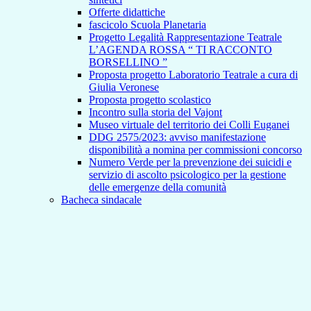
Offerte didattiche
fascicolo Scuola Planetaria
Progetto Legalità Rappresentazione Teatrale
L’AGENDA ROSSA “ TI RACCONTO
BORSELLINO ”
Proposta progetto Laboratorio Teatrale a cura di
Giulia Veronese
Proposta progetto scolastico
Incontro sulla storia del Vajont
Museo virtuale del territorio dei Colli Euganei
DDG 2575/2023: avviso manifestazione
disponibilità a nomina per commissioni concorso
Numero Verde per la prevenzione dei suicidi e
servizio di ascolto psicologico per la gestione
delle emergenze della comunità
Bacheca sindacale