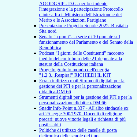
AOODGSIP - D.G. per lo studente,
l'integrazione e la partecipazione Protocollo
d'intesa fra il Ministero dell'Istruzione e del
Merito e le Associazioni Partigiane
Presentazione Progetto Scuole 2025_Busitalia
Sita nord
Senato "a punti", la serie di 10 puntate sul
funzionamento del Parlamento e del Senato della
Repubblica
Podcast "I giorni delle Costituenti" racconto
inedito del contributo delle 21 deputate alla
stesura della Costituzione italiana
Progetto gratuito mondo dell'energia
"1,2,3...Respira!" RICHIEDI IL KIT
Errata indirizzo mail Strumenti digitali per la
gestione dei PFI e per la personalizzazione
didattica-DM 66
Strumenti digitali per la gestione dei PFI e per la
personalizzazione didattica-DM 66
Snadir Info-Point n.337 - All'albo sindacale ex
art.25 legge 300/1970. Docenti di religione
precari: nuove vittorie legali e richiesta di più
posti stabili
Politiche di utilizzo delle caselle di posta
elettronica delle scuole del tipo