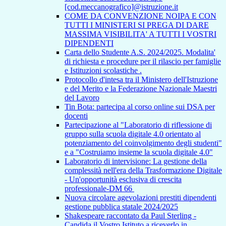
[cod.meccanografico]@istruzione.it
COME DA CONVENZIONE NOIPA E CON
TUTTI I MINISTERI SI PREGA DI DARE
MASSIMA VISIBILITA' A TUTTI I VOSTRI
DIPENDENTI
Carta dello Studente A.S. 2024/2025. Modalita'
di richiesta e procedure per il rilascio per famiglie
e Istituzioni scolastiche .
Protocollo d'intesa tra il Ministero dell'Istruzione
e del Merito e la Federazione Nazionale Maestri
del Lavoro
Tin Bota: partecipa al corso online sui DSA per
docenti
Partecipazione al "Laboratorio di riflessione di
gruppo sulla scuola digitale 4.0 orientato al
potenziamento del coinvolgimento degli studenti"
e a "Costruiamo insieme la scuola digitale 4.0"
Laboratorio di intervisione: La gestione della
complessità nell'era della Trasformazione Digitale
- Un'opportunità esclusiva di crescita
professionale-DM 66
Nuova circolare agevolazioni prestiti dipendenti
gestione pubblica statale 2024/2025
Shakespeare raccontato da Paul Sterling -
Candida il Vostro Istituto a riceverlo in