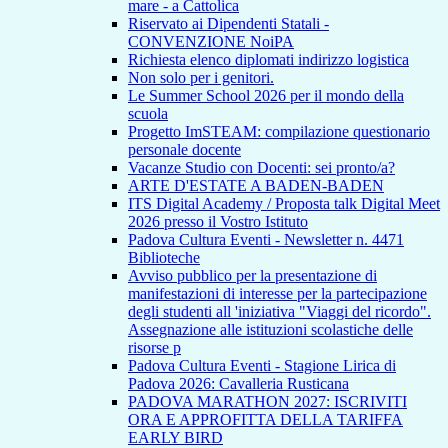
mare - a Cattolica
Riservato ai Dipendenti Statali -
CONVENZIONE NoiPA
Richiesta elenco diplomati indirizzo logistica
Non solo per i genitori.
Le Summer School 2026 per il mondo della
scuola
Progetto ImSTEAM: compilazione questionario
personale docente
Vacanze Studio con Docenti: sei pronto/a?
ARTE D'ESTATE A BADEN-BADEN
ITS Digital Academy / Proposta talk Digital Meet
2026 presso il Vostro Istituto
Padova Cultura Eventi - Newsletter n. 4471
Biblioteche
Avviso pubblico per la presentazione di
manifestazioni di interesse per la partecipazione
degli studenti all 'iniziativa "Viaggi del ricordo".
Assegnazione alle istituzioni scolastiche delle
risorse p
Padova Cultura Eventi - Stagione Lirica di
Padova 2026: Cavalleria Rusticana
PADOVA MARATHON 2027: ISCRIVITI
ORA E APPROFITTA DELLA TARIFFA
EARLY BIRD