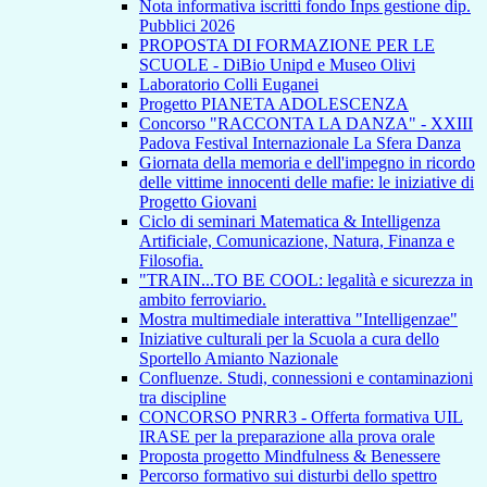
Nota informativa iscritti fondo Inps gestione dip.
Pubblici 2026
PROPOSTA DI FORMAZIONE PER LE
SCUOLE - DiBio Unipd e Museo Olivi
Laboratorio Colli Euganei
Progetto PIANETA ADOLESCENZA
Concorso "RACCONTA LA DANZA" - XXIII
Padova Festival Internazionale La Sfera Danza
Giornata della memoria e dell'impegno in ricordo
delle vittime innocenti delle mafie: le iniziative di
Progetto Giovani
Ciclo di seminari Matematica & Intelligenza
Artificiale, Comunicazione, Natura, Finanza e
Filosofia.
"TRAIN...TO BE COOL: legalità e sicurezza in
ambito ferroviario.
Mostra multimediale interattiva "Intelligenzae"
Iniziative culturali per la Scuola a cura dello
Sportello Amianto Nazionale
Confluenze. Studi, connessioni e contaminazioni
tra discipline
CONCORSO PNRR3 - Offerta formativa UIL
IRASE per la preparazione alla prova orale
Proposta progetto Mindfulness & Benessere
Percorso formativo sui disturbi dello spettro