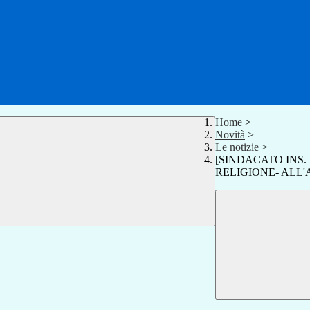
Home
>
Novità
>
Le notizie
>
[SINDACATO INS. 
RELIGIONE- ALL