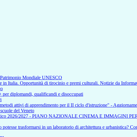
di Patrimonio Mondiale UNESCO
n Italia. Opportunità di tirocinio e premi culturali. Notizie da Inform
co
+ per diplomandi, qualificandi e disoccupati
i
 metodi attivi di apprendimento per il II ciclo d'istruzione" - Aggiorna
e scuole del Veneto
tico 2026/2027 - PIANO NAZIONALE CINEMA E IMMAGINI P
otesse trasformarsi in un laboratorio di architettura e urbanistica? Com