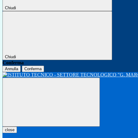
Chiudi
Chiudi
Conferma
Annulla
Conferma
close