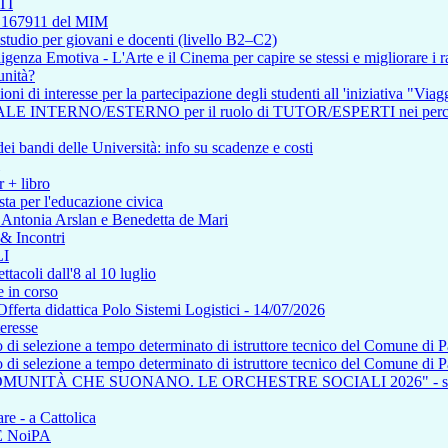
TI
so 167911 del MIM
tudio per giovani e docenti (livello B2–C2)
enza Emotiva - L'Arte e il Cinema per capire se stessi e migliorare i ra
unità?
i di interesse per la partecipazione degli studenti all 'iniziativa "Viagg
RNO/ESTERNO per il ruolo di TUTOR/ESPERTI nei percorsi affere
i bandi delle Università: info su scadenze e costi
r + libro
ta per l'educazione civica
n Antonia Arslan e Benedetta de Mari
 & Incontri
I
tacoli dall'8 al 10 luglio
 in corso
a didattica Polo Sistemi Logistici - 14/07/2026
teresse
so di selezione a tempo determinato di istruttore tecnico del Comune di 
so di selezione a tempo determinato di istruttore tecnico del Comune di 
COMUNITÀ CHE SUONANO. LE ORCHESTRE SOCIALI 2026" - saba
re - a Cattolica
NE NoiPA