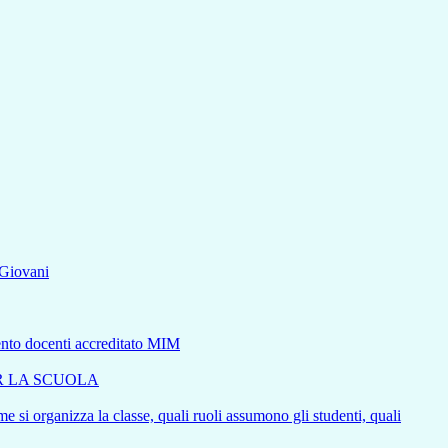
aGiovani
mento docenti accreditato MIM
ER LA SCUOLA
e si organizza la classe, quali ruoli assumono gli studenti, quali