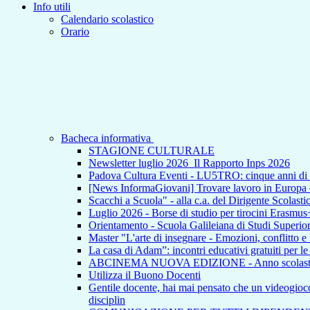
Info utili
Calendario scolastico
Orario
Bacheca informativa
STAGIONE CULTURALE
Newsletter luglio 2026_Il Rapporto Inps 2026
Padova Cultura Eventi - LU5TRO: cinque anni 
[News InformaGiovani] Trovare lavoro in Europa e i
Scacchi a Scuola" - alla c.a. del Dirigente Scolasti
Luglio 2026 - Borse di studio per tirocini Erasmus
Orientamento - Scuola Galileiana di Studi Superior
Master "L'arte di insegnare - Emozioni, conflitto e
La casa di Adam”: incontri educativi gratuiti per l
ABCINEMA NUOVA EDIZIONE - Anno scolas
Utilizza il Buono Docenti
Gentile docente, hai mai pensato che un videogioco p
disciplin