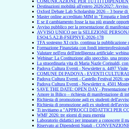
COMUNICAZIONE PER TUTTI I DIPENDEN
Destinazioni mobilità all'estero 2026/2027: Avvi
Oxford Debate Lab Scholarship 2026 – 3 borse di s
Master online accreditato MIM in "Empatia e Intellig
E se il cambiamento fosse la tua più grande opport
Avviso pubblico per la presentazione di manifestazion
AVVISO UNICO per la SELEZIONE PERSONALE INTE
ESO4.5.A2.B-FSEPNVE-2026-178
TFA sostegno XI ciclo, continua la pubblicazione de
Formazione Finanziata con fondi interprofessionali
Valutare nell'era dell'intelligenza artificiale: webina
Webinar: La Costituzione allo specchio, una propos
La straordinaria vita di Maria Nazle Corinaldi, co
Padova Cultura Eventi - Newsletter n. 4497 Visite
COMUNE DI PADOVA - EVENTI CULTURAL
Padova Cultura Eventi - Castello Festival 2026: spet
Padova Cultura Eventi - Newsletter n. 4501 Mostre
SAVE THE DATE: OPEN DAY - Presentazione Offert
Amore in Bilico – richiesta di manifestazione di in
Richiesta di promozione agli ex studenti dell'avvi
Richiesta di promozione agli ex studenti dell'avvi
Ti invitiamo a "APPROCCI DIDATTICI PER 
WMF 2026: tre giorni di pura energia
Laboratorio didattici per imparare a conoscere il ma
Riservato ai Dipendenti Statali - CONVENZIO