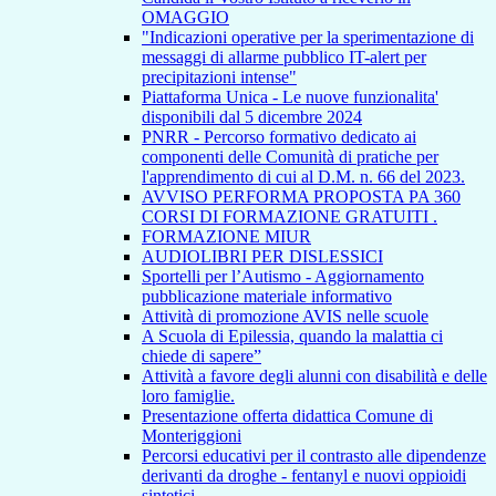
OMAGGIO
"Indicazioni operative per la sperimentazione di
messaggi di allarme pubblico IT-alert per
precipitazioni intense"
Piattaforma Unica - Le nuove funzionalita'
disponibili dal 5 dicembre 2024
PNRR - Percorso formativo dedicato ai
componenti delle Comunità di pratiche per
l'apprendimento di cui al D.M. n. 66 del 2023.
AVVISO PERFORMA PROPOSTA PA 360
CORSI DI FORMAZIONE GRATUITI .
FORMAZIONE MIUR
AUDIOLIBRI PER DISLESSICI
Sportelli per l’Autismo - Aggiornamento
pubblicazione materiale informativo
Attività di promozione AVIS nelle scuole
A Scuola di Epilessia, quando la malattia ci
chiede di sapere”
Attività a favore degli alunni con disabilità e delle
loro famiglie.
Presentazione offerta didattica Comune di
Monteriggioni
Percorsi educativi per il contrasto alle dipendenze
derivanti da droghe - fentanyl e nuovi oppioidi
sintetici