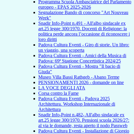
Programma Scuola Ambasciatrice del Parlamento
europeo - EPAS 2025-2026
Segnalazione Bando di concorso "Art Nouveau
Week"
Snadir Info-Point n.491 - All'albo sindacale ex
art.25 legge 300/1970. Docenti di Religione: la
politica perde ancora l’occasione di riconoscere i
loro diritti
Padova Cultura Eventi - Giro di storie. Un libro:
un viaggio, una scoperta
Padova Cultura Eventi - Amici della Musica di
Padova: 69ª Stagione Concertistica 2024/25
Padova Cultura Eventi - Mostra "Il bacio di
Giuda"
Museo Villa Bassi Rathgeb - Abano Terme
PENSIONAMENTI 2026 - domande on line
LA VOCE DEGLI ATA
Corsa contro la Fame
Padova Cultura Eventi - Padova 2025
Architettura. Workshop Internazionale di
Architettura
Snadir Info-Point n.482- All'albo sindacale ex
art.25 legge 300/1970. Pensioni scuola 2026/27:
al via le domande, resta aperto il nodo Passweb
Padova Cultura Eventi - Installazione di Giorgio