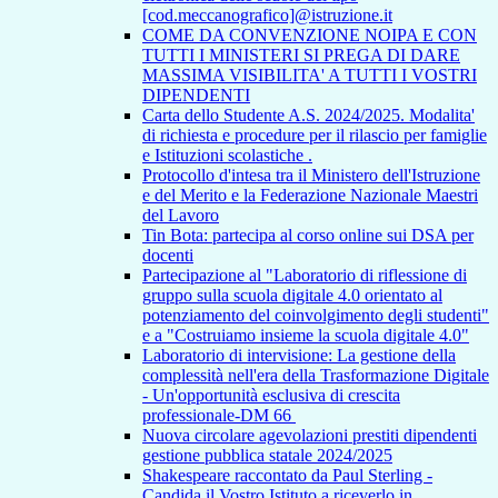
[cod.meccanografico]@istruzione.it
COME DA CONVENZIONE NOIPA E CON
TUTTI I MINISTERI SI PREGA DI DARE
MASSIMA VISIBILITA' A TUTTI I VOSTRI
DIPENDENTI
Carta dello Studente A.S. 2024/2025. Modalita'
di richiesta e procedure per il rilascio per famiglie
e Istituzioni scolastiche .
Protocollo d'intesa tra il Ministero dell'Istruzione
e del Merito e la Federazione Nazionale Maestri
del Lavoro
Tin Bota: partecipa al corso online sui DSA per
docenti
Partecipazione al "Laboratorio di riflessione di
gruppo sulla scuola digitale 4.0 orientato al
potenziamento del coinvolgimento degli studenti"
e a "Costruiamo insieme la scuola digitale 4.0"
Laboratorio di intervisione: La gestione della
complessità nell'era della Trasformazione Digitale
- Un'opportunità esclusiva di crescita
professionale-DM 66
Nuova circolare agevolazioni prestiti dipendenti
gestione pubblica statale 2024/2025
Shakespeare raccontato da Paul Sterling -
Candida il Vostro Istituto a riceverlo in