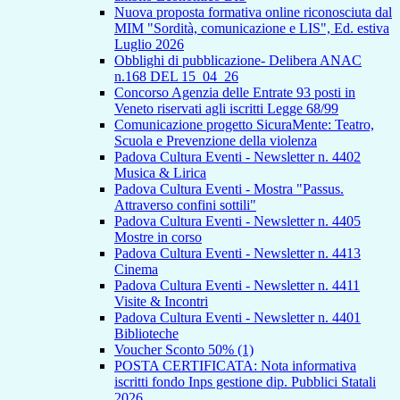
Nuova proposta formativa online riconosciuta dal
MIM "Sordità, comunicazione e LIS", Ed. estiva
Luglio 2026
Obblighi di pubblicazione- Delibera ANAC
n.168 DEL 15_04_26
Concorso Agenzia delle Entrate 93 posti in
Veneto riservati agli iscritti Legge 68/99
Comunicazione progetto SicuraMente: Teatro,
Scuola e Prevenzione della violenza
Padova Cultura Eventi - Newsletter n. 4402
Musica & Lirica
Padova Cultura Eventi - Mostra "Passus.
Attraverso confini sottili"
Padova Cultura Eventi - Newsletter n. 4405
Mostre in corso
Padova Cultura Eventi - Newsletter n. 4413
Cinema
Padova Cultura Eventi - Newsletter n. 4411
Visite & Incontri
Padova Cultura Eventi - Newsletter n. 4401
Biblioteche
Voucher Sconto 50% (1)
POSTA CERTIFICATA: Nota informativa
iscritti fondo Inps gestione dip. Pubblici Statali
2026