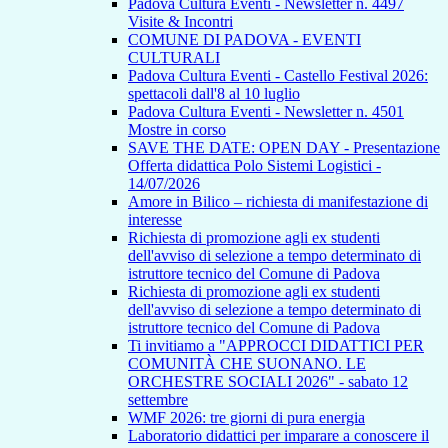
Padova Cultura Eventi - Newsletter n. 4497
Visite & Incontri
COMUNE DI PADOVA - EVENTI
CULTURALI
Padova Cultura Eventi - Castello Festival 2026:
spettacoli dall'8 al 10 luglio
Padova Cultura Eventi - Newsletter n. 4501
Mostre in corso
SAVE THE DATE: OPEN DAY - Presentazione
Offerta didattica Polo Sistemi Logistici -
14/07/2026
Amore in Bilico – richiesta di manifestazione di
interesse
Richiesta di promozione agli ex studenti
dell'avviso di selezione a tempo determinato di
istruttore tecnico del Comune di Padova
Richiesta di promozione agli ex studenti
dell'avviso di selezione a tempo determinato di
istruttore tecnico del Comune di Padova
Ti invitiamo a "APPROCCI DIDATTICI PER
COMUNITÀ CHE SUONANO. LE
ORCHESTRE SOCIALI 2026" - sabato 12
settembre
WMF 2026: tre giorni di pura energia
Laboratorio didattici per imparare a conoscere il