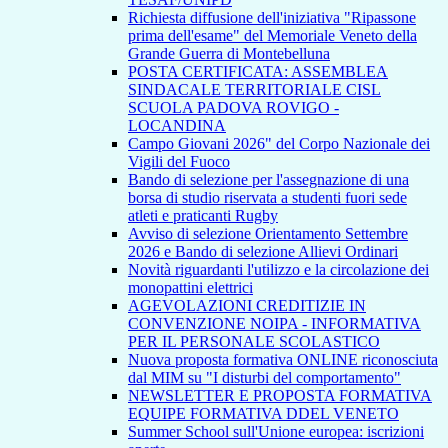
Richiesta diffusione dell'iniziativa "Ripassone
prima dell'esame" del Memoriale Veneto della
Grande Guerra di Montebelluna
POSTA CERTIFICATA: ASSEMBLEA
SINDACALE TERRITORIALE CISL
SCUOLA PADOVA ROVIGO -
LOCANDINA
Campo Giovani 2026" del Corpo Nazionale dei
Vigili del Fuoco
Bando di selezione per l'assegnazione di una
borsa di studio riservata a studenti fuori sede
atleti e praticanti Rugby
Avviso di selezione Orientamento Settembre
2026 e Bando di selezione Allievi Ordinari
Novità riguardanti l'utilizzo e la circolazione dei
monopattini elettrici
AGEVOLAZIONI CREDITIZIE IN
CONVENZIONE NOIPA - INFORMATIVA
PER IL PERSONALE SCOLASTICO
Nuova proposta formativa ONLINE riconosciuta
dal MIM su "I disturbi del comportamento"
NEWSLETTER E PROPOSTA FORMATIVA
EQUIPE FORMATIVA DDEL VENETO
Summer School sull'Unione europea: iscrizioni