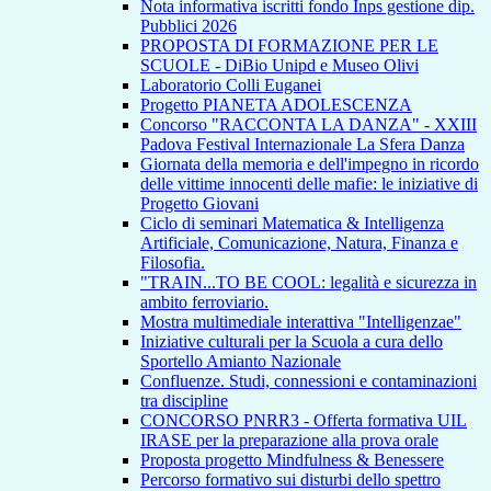
Nota informativa iscritti fondo Inps gestione dip.
Pubblici 2026
PROPOSTA DI FORMAZIONE PER LE
SCUOLE - DiBio Unipd e Museo Olivi
Laboratorio Colli Euganei
Progetto PIANETA ADOLESCENZA
Concorso "RACCONTA LA DANZA" - XXIII
Padova Festival Internazionale La Sfera Danza
Giornata della memoria e dell'impegno in ricordo
delle vittime innocenti delle mafie: le iniziative di
Progetto Giovani
Ciclo di seminari Matematica & Intelligenza
Artificiale, Comunicazione, Natura, Finanza e
Filosofia.
"TRAIN...TO BE COOL: legalità e sicurezza in
ambito ferroviario.
Mostra multimediale interattiva "Intelligenzae"
Iniziative culturali per la Scuola a cura dello
Sportello Amianto Nazionale
Confluenze. Studi, connessioni e contaminazioni
tra discipline
CONCORSO PNRR3 - Offerta formativa UIL
IRASE per la preparazione alla prova orale
Proposta progetto Mindfulness & Benessere
Percorso formativo sui disturbi dello spettro