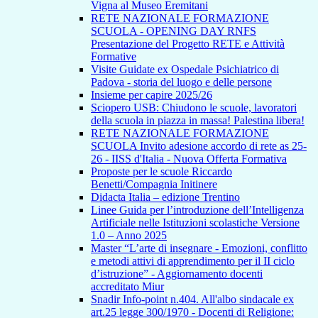
Vigna al Museo Eremitani
RETE NAZIONALE FORMAZIONE
SCUOLA - OPENING DAY RNFS
Presentazione del Progetto RETE e Attività
Formative
Visite Guidate ex Ospedale Psichiatrico di
Padova - storia del luogo e delle persone
Insieme per capire 2025/26
Sciopero USB: Chiudono le scuole, lavoratori
della scuola in piazza in massa! Palestina libera!
RETE NAZIONALE FORMAZIONE
SCUOLA Invito adesione accordo di rete as 25-
26 - IISS d'Italia - Nuova Offerta Formativa
Proposte per le scuole Riccardo
Benetti/Compagnia Initinere
Didacta Italia – edizione Trentino
Linee Guida per l’introduzione dell’Intelligenza
Artificiale nelle Istituzioni scolastiche Versione
1.0 – Anno 2025
Master “L’arte di insegnare - Emozioni, conflitto
e metodi attivi di apprendimento per il II ciclo
d’istruzione” - Aggiornamento docenti
accreditato Miur
Snadir Info-point n.404. All'albo sindacale ex
art.25 legge 300/1970 - Docenti di Religione: