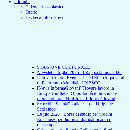
Info utili
Calendario scolastico
Orario
Bacheca informativa
STAGIONE CULTURALE
Newsletter luglio 2026_Il Rapporto Inps 2026
Padova Cultura Eventi - LU5TRO: cinque anni
di Patrimonio Mondiale UNESCO
[News InformaGiovani] Trovare lavoro in
Europa e in Italia. Opportunità di tirocinio e
premi culturali. Notizie da InformaGiovani
Scacchi a Scuola" - alla c.a. del Dirigente
Scolastico
Luglio 2026 - Borse di studio per tirocini
Erasmus+ per diplomandi, qualificandi e
disoccupati
Orientamento - Scuola Galileiana di Studi