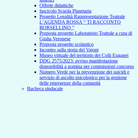
Offerte didattiche
fascicolo Scuola Planetaria
Progetto Legalità Rappresentazione Teatrale
L’AGENDA ROSSA “ TI RACCONTO
BORSELLINO ”
Proposta progetto Laboratorio Teatrale a cura di
Giulia Veronese
Proposta progetto scolastico
Incontro sulla storia del Vajont
Museo virtuale del territorio dei Colli Euganei
DDG 2575/2023: avviso manifestazione
disponibilità a nomina per commissioni concorso
Numero Verde per la prevenzione dei suicidi e
servizio di ascolto psicologico per la gestione
delle emergenze della comunità
Bacheca sindacale