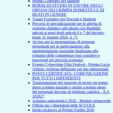
Premio Letterario per studenti
BORSE DI STUDIO IN FAVORE DEGLI
ORFANI DEI CRIMINI DOMESTICI E DI
REATI IN GENERE
Viaggi Formativi per Docenti e Studenti
Percorsi di specializzazione per le attivita di
sostegno didattico agli alunni con disabilita
attivati ai sensi degli articoli 6 e 7 del decreto-
legge 31 maggio 2024, n. 71
Avviso per la presentazione di proposte
progettuali per la partecipazione alla
sperimentazione nazionale finalizzata allo
sviluppo delle competenze non cognitive e
trasversali nei percorsi scolastici
Evento Cybercrime Film Festival - Premio Lucia
Abiuso- richiesta diffusione sul sito istituzionale.
POSTA CERTIFICATA: COMUNICAZIONE
PER TUTTI I DIPENDENTI
Trasformazione del rapporto di lavoro da tempo
pieno a tempo parziale o rientro a tempo pieno
del personale docente di religione cattolica - A.S.
202627
Autunno paleografico 2026 - Modulo primaverile
Offerta per i dipendenti delle SCUOLE
Invito esclusivo al Premio Furlini 2026