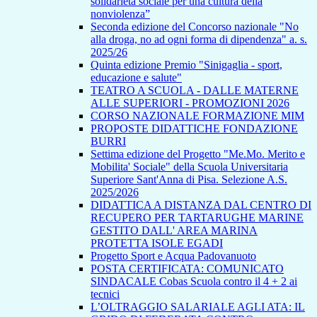
solidarietà sociale per una cultura della
nonviolenza”
Seconda edizione del Concorso nazionale "No
alla droga, no ad ogni forma di dipendenza" a. s.
2025/26
Quinta edizione Premio "Sinigaglia - sport,
educazione e salute"
TEATRO A SCUOLA - DALLE MATERNE
ALLE SUPERIORI - PROMOZIONI 2026
CORSO NAZIONALE FORMAZIONE MIM
PROPOSTE DIDATTICHE FONDAZIONE
BURRI
Settima edizione del Progetto "Me.Mo. Merito e
Mobilita' Sociale" della Scuola Universitaria
Superiore Sant'Anna di Pisa. Selezione A.S.
2025/2026
DIDATTICA A DISTANZA DAL CENTRO DI
RECUPERO PER TARTARUGHE MARINE
GESTITO DALL' AREA MARINA
PROTETTA ISOLE EGADI
Progetto Sport e Acqua Padovanuoto
POSTA CERTIFICATA: COMUNICATO
SINDACALE Cobas Scuola contro il 4 + 2 ai
tecnici
L’OLTRAGGIO SALARIALE AGLI ATA: IL