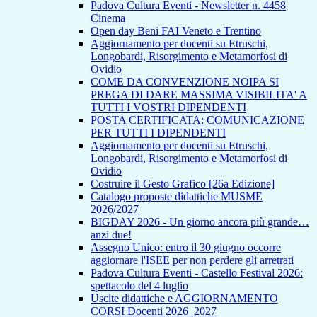
Padova Cultura Eventi - Newsletter n. 4458
Cinema
Open day Beni FAI Veneto e Trentino
Aggiornamento per docenti su Etruschi,
Longobardi, Risorgimento e Metamorfosi di
Ovidio
COME DA CONVENZIONE NOIPA SI
PREGA DI DARE MASSIMA VISIBILITA' A
TUTTI I VOSTRI DIPENDENTI
POSTA CERTIFICATA: COMUNICAZIONE
PER TUTTI I DIPENDENTI
Aggiornamento per docenti su Etruschi,
Longobardi, Risorgimento e Metamorfosi di
Ovidio
Costruire il Gesto Grafico [26a Edizione]
Catalogo proposte didattiche MUSME
2026/2027
BIGDAY 2026 - Un giorno ancora più grande…
anzi due!
Assegno Unico: entro il 30 giugno occorre
aggiornare l'ISEE per non perdere gli arretrati
Padova Cultura Eventi - Castello Festival 2026:
spettacolo del 4 luglio
Uscite didattiche e AGGIORNAMENTO
CORSI Docenti 2026_2027