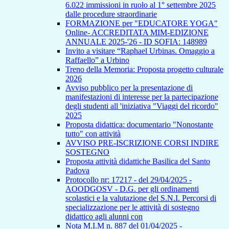
6.022 immissioni in ruolo al 1° settembre 2025
dalle procedure straordinarie
FORMAZIONE per "EDUCATORE YOGA"
Online- ACCREDITATA MIM-EDIZIONE
ANNUALE 2025-'26 - ID SOFIA: 148989
Invito a visitare “Raphael Urbinas. Omaggio a
Raffaello” a Urbino
Treno della Memoria: Proposta progetto culturale
2026
Avviso pubblico per la presentazione di
manifestazioni di interesse per la partecipazione
degli studenti all 'iniziativa "Viaggi del ricordo"
2025
Proposta didattica: documentario "Nonostante
tutto" con attività
AVVISO PRE-ISCRIZIONE CORSI INDIRE
SOSTEGNO
Proposta attività didattiche Basilica del Santo
Padova
Protocollo nr: 17217 - del 29/04/2025 -
AOODGOSV - D.G. per gli ordinamenti
scolastici e la valutazione del S.N.I. Percorsi di
specializzazione per le attività di sostegno
didattico agli alunni con
Nota M.I.M n. 887 del 01/04/2025 -