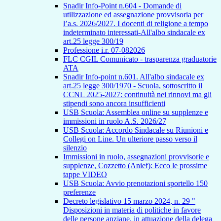
Snadir Info-Point n.604 - Domande di
utilizzazione ed assegnazione provvisoria per
l’a.s. 2026/2027. I docenti di religione a tempo
indeterminato interessati-All'albo sindacale ex
art.25 legge 300/19
Professione i.r. 07-082026
FLC CGIL Comunicato - trasparenza graduatorie
ATA
Snadir Info-point n.601. All'albo sindacale ex
art.25 legge 300/1970 - Scuola, sottoscritto il
CCNL 2025-2027: continuità nei rinnovi ma gli
stipendi sono ancora insufficienti
USB Scuola: Assemblea online su supplenze e
immissioni in ruolo A.S. 2026/27
USB Scuola: Accordo Sindacale su Riunioni e
Collegi on Line. Un ulteriore passo verso il
silenzio
Immissioni in ruolo, assegnazioni provvisorie e
supplenze, Cozzetto (Anief): Ecco le prossime
tappe VIDEO
USB Scuola: Avvio prenotazioni sportello 150
preferenze
Decreto legislativo 15 marzo 2024, n. 29 "
Disposizioni in materia di politiche in favore
delle persone anziane, in attuazione della delega