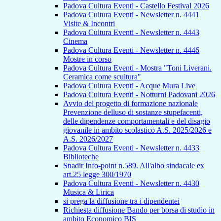
Padova Cultura Eventi - Castello Festival 2026
Padova Cultura Eventi - Newsletter n. 4441
Visite & Incontri
Padova Cultura Eventi - Newsletter n. 4443
Cinema
Padova Cultura Eventi - Newsletter n. 4446
Mostre in corso
Padova Cultura Eventi - Mostra "Toni Liverani.
Ceramica come scultura"
Padova Cultura Eventi - Acque Mura Live
Padova Cultura Eventi - Notturni Padovani 2026
Avvio del progetto di formazione nazionale
Prevenzione delluso di sostanze stupefacenti,
delle dipendenze comportamentali e del disagio
giovanile in ambito scolastico A.S. 2025/2026 e
A.S. 2026/2027
Padova Cultura Eventi - Newsletter n. 4433
Biblioteche
Snadir Info-point n.589. All'albo sindacale ex
art.25 legge 300/1970
Padova Cultura Eventi - Newsletter n. 4430
Musica & Lirica
si prega la diffusione tra i dipendentei
Richiesta diffusione Bando per borsa di studio in
ambito Economico BIS