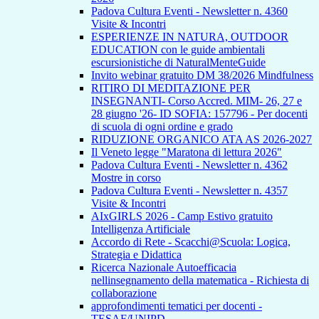
Padova Cultura Eventi - Newsletter n. 4360
Visite & Incontri
ESPERIENZE IN NATURA, OUTDOOR
EDUCATION con le guide ambientali
escursionistiche di NaturalMenteGuide
Invito webinar gratuito DM 38/2026 Mindfulness
RITIRO DI MEDITAZIONE PER
INSEGNANTI- Corso Accred. MIM- 26, 27 e
28 giugno '26- ID SOFIA: 157796 - Per docenti
di scuola di ogni ordine e grado
RIDUZIONE ORGANICO ATA AS 2026-2027
Il Veneto legge "Maratona di lettura 2026"
Padova Cultura Eventi - Newsletter n. 4362
Mostre in corso
Padova Cultura Eventi - Newsletter n. 4357
Visite & Incontri
AIxGIRLS 2026 - Camp Estivo gratuito
Intelligenza Artificiale
Accordo di Rete - Scacchi@Scuola: Logica,
Strategia e Didattica
Ricerca Nazionale Autoefficacia
nellinsegnamento della matematica - Richiesta di
collaborazione
approfondimenti tematici per docenti -
TESAF/UNIPD