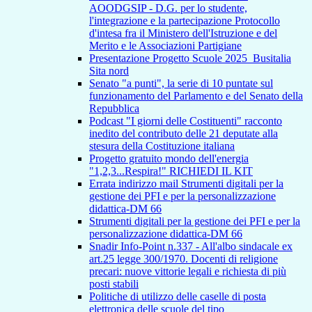
AOODGSIP - D.G. per lo studente,
l'integrazione e la partecipazione Protocollo
d'intesa fra il Ministero dell'Istruzione e del
Merito e le Associazioni Partigiane
Presentazione Progetto Scuole 2025_Busitalia
Sita nord
Senato "a punti", la serie di 10 puntate sul
funzionamento del Parlamento e del Senato della
Repubblica
Podcast "I giorni delle Costituenti" racconto
inedito del contributo delle 21 deputate alla
stesura della Costituzione italiana
Progetto gratuito mondo dell'energia
"1,2,3...Respira!" RICHIEDI IL KIT
Errata indirizzo mail Strumenti digitali per la
gestione dei PFI e per la personalizzazione
didattica-DM 66
Strumenti digitali per la gestione dei PFI e per la
personalizzazione didattica-DM 66
Snadir Info-Point n.337 - All'albo sindacale ex
art.25 legge 300/1970. Docenti di religione
precari: nuove vittorie legali e richiesta di più
posti stabili
Politiche di utilizzo delle caselle di posta
elettronica delle scuole del tipo