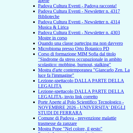
aperte
Padova Cultura Eventi - Padova racconta!
Padova Cultura Eventi - Newsletter n. 4317
Biblioteche
Padova Cultura Eventi - Newsletter n. 4314
Musica & Lirica
Padova Cultura Eventi - Newsletter n. 4303
Mostre in corso
Quando una classe partecipa ma non davvero
Microbioma presso Orto Botanico PD
Corso di formazione MIM Sofia dal titolo
"Sindrome da stress occupazionale in ambito
scolastico: mobbing, burnout, stalking"
Mostra d'arte contemporanea "Giancarlo Zen. La
luce fa l'immagine"
Lezione-spettacolo DALLA PARTE DELLA
LEGALITA
Lezione-spettacolo DALLA PARTE DELLA
LEGALITA- invio link corretto
Porte Aperte al Polo Scientifico Tecnologico -
NOVEMBRE 2026 - UNIVERSITA' DEGLI
STUDI DI FERRARA
Comune di Padova - prevenzione malattie
trasmesse da zanzare
Mostra Pope "Nel colore, il gesto"