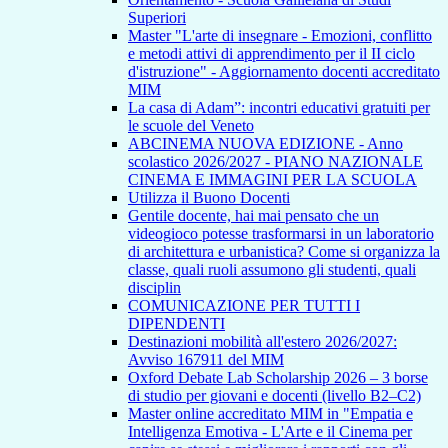
Superiori
Master "L'arte di insegnare - Emozioni, conflitto
e metodi attivi di apprendimento per il II ciclo
d'istruzione" - Aggiornamento docenti accreditato
MIM
La casa di Adam”: incontri educativi gratuiti per
le scuole del Veneto
ABCINEMA NUOVA EDIZIONE - Anno
scolastico 2026/2027 - PIANO NAZIONALE
CINEMA E IMMAGINI PER LA SCUOLA
Utilizza il Buono Docenti
Gentile docente, hai mai pensato che un
videogioco potesse trasformarsi in un laboratorio
di architettura e urbanistica? Come si organizza la
classe, quali ruoli assumono gli studenti, quali
disciplin
COMUNICAZIONE PER TUTTI I
DIPENDENTI
Destinazioni mobilità all'estero 2026/2027:
Avviso 167911 del MIM
Oxford Debate Lab Scholarship 2026 – 3 borse
di studio per giovani e docenti (livello B2–C2)
Master online accreditato MIM in "Empatia e
Intelligenza Emotiva - L'Arte e il Cinema per