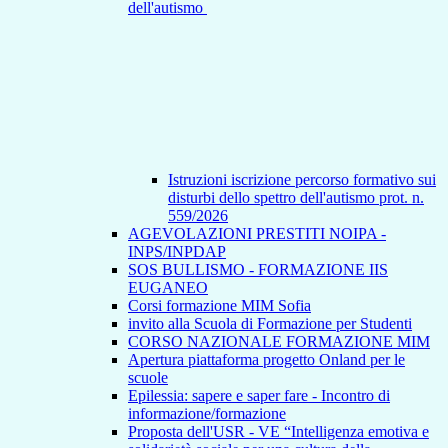
dell'autismo
Istruzioni iscrizione percorso formativo sui
disturbi dello spettro dell'autismo prot. n.
559/2026
AGEVOLAZIONI PRESTITI NOIPA -
INPS/INPDAP
SOS BULLISMO - FORMAZIONE IIS
EUGANEO
Corsi formazione MIM Sofia
invito alla Scuola di Formazione per Studenti
CORSO NAZIONALE FORMAZIONE MIM
Apertura piattaforma progetto Onland per le
scuole
Epilessia: sapere e saper fare - Incontro di
informazione/formazione
Proposta dell'USR - VE “Intelligenza emotiva e