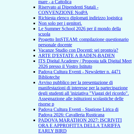
mare - a Cattolica
Riservato ai Dipendenti Statali -
CONVENZIONE NoiPA
Richiesta elenco diplomati indirizzo logistica
Non solo per i genitori.
Le Summer School 2026 per il mondo della
scuola
Progetto ImSTEAM: compilazione questionario
personale docente
Vacanze Studio con Docenti: sei pronto/a?
ARTE D'ESTATE A BADEN-BADEN
ITS Digital Academy / Proposta talk Digital Meet
2026 presso il Vostro Istituto
Padova Cultura Eventi - Newsletter n. 4471
Biblioteche
Avviso pubblico per la presentazione di
manifestazioni di interesse per la partecipazione
degli studenti all 'iniziativa "Viaggi del ricordo".
Assegnazione alle istituzioni scolastiche delle
risorse p
Padova Cultura Eventi - Stagione Lirica di
Padova 2026: Cavalleria Rusticana
PADOVA MARATHON 2027: ISCRIVITI
ORA E APPROFITTA DELLA TARIFFA
EARLY BIRD