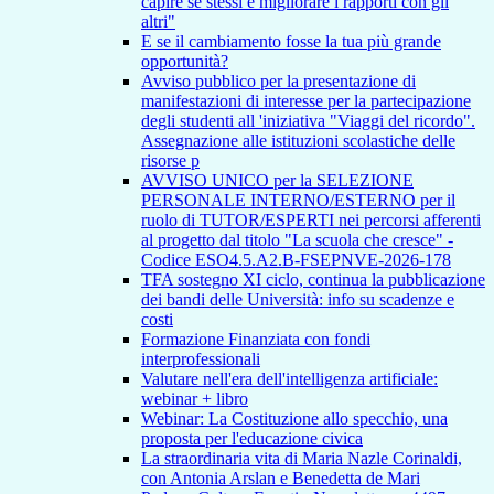
capire se stessi e migliorare i rapporti con gli
altri"
E se il cambiamento fosse la tua più grande
opportunità?
Avviso pubblico per la presentazione di
manifestazioni di interesse per la partecipazione
degli studenti all 'iniziativa "Viaggi del ricordo".
Assegnazione alle istituzioni scolastiche delle
risorse p
AVVISO UNICO per la SELEZIONE
PERSONALE INTERNO/ESTERNO per il
ruolo di TUTOR/ESPERTI nei percorsi afferenti
al progetto dal titolo "La scuola che cresce" -
Codice ESO4.5.A2.B-FSEPNVE-2026-178
TFA sostegno XI ciclo, continua la pubblicazione
dei bandi delle Università: info su scadenze e
costi
Formazione Finanziata con fondi
interprofessionali
Valutare nell'era dell'intelligenza artificiale:
webinar + libro
Webinar: La Costituzione allo specchio, una
proposta per l'educazione civica
La straordinaria vita di Maria Nazle Corinaldi,
con Antonia Arslan e Benedetta de Mari