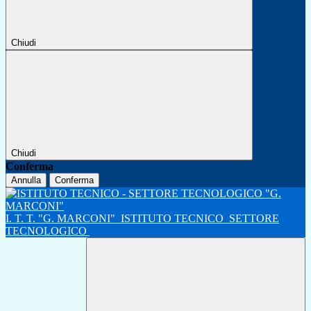
Chiudi
Chiudi
Conferma
Annulla
Conferma
I. T. T. "G. MARCONI"
ISTITUTO TECNICO
SETTORE
TECNOLOGICO