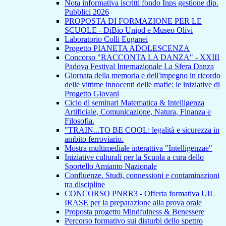
Nota informativa iscritti fondo Inps gestione dip.
Pubblici 2026
PROPOSTA DI FORMAZIONE PER LE
SCUOLE - DiBio Unipd e Museo Olivi
Laboratorio Colli Euganei
Progetto PIANETA ADOLESCENZA
Concorso "RACCONTA LA DANZA" - XXIII
Padova Festival Internazionale La Sfera Danza
Giornata della memoria e dell'impegno in ricordo
delle vittime innocenti delle mafie: le iniziative di
Progetto Giovani
Ciclo di seminari Matematica & Intelligenza
Artificiale, Comunicazione, Natura, Finanza e
Filosofia.
"TRAIN...TO BE COOL: legalità e sicurezza in
ambito ferroviario.
Mostra multimediale interattiva "Intelligenzae"
Iniziative culturali per la Scuola a cura dello
Sportello Amianto Nazionale
Confluenze. Studi, connessioni e contaminazioni
tra discipline
CONCORSO PNRR3 - Offerta formativa UIL
IRASE per la preparazione alla prova orale
Proposta progetto Mindfulness & Benessere
Percorso formativo sui disturbi dello spettro