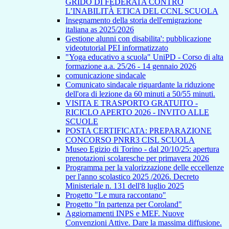
GRIDO DI FEDERATA CONTRO
L’INABILITÀ ETICA DEL CCNL SCUOLA
Insegnamento della storia dell'emigrazione
italiana as 2025/2026
Gestione alunni con disabilita': pubblicazione
videotutorial PEI informatizzato
"Yoga educativo a scuola" UniPD - Corso di alta
formazione a.a. 25/26 - 14 gennaio 2026
comunicazione sindacale
Comunicato sindacale riguardante la riduzione
dell'ora di lezione da 60 minuti a 50/55 minuti.
VISITA E TRASPORTO GRATUITO -
RICICLO APERTO 2026 - INVITO ALLE
SCUOLE
POSTA CERTIFICATA: PREPARAZIONE
CONCORSO PNRR3 CISL SCUOLA
Museo Egizio di Torino - dal 20/10/25: apertura
prenotazioni scolaresche per primavera 2026
Programma per la valorizzazione delle eccellenze
per l'anno scolastico 2025 /2026. Decreto
Ministeriale n. 131 dell'8 luglio 2025
Progetto "Le mura raccontano"
Progetto "In partenza per Coroland"
Aggiornamenti INPS e MEF. Nuove
Convenzioni Attive. Dare la massima diffusione.