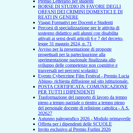
Premio Letterario per studenti
BORSE DI STUDIO IN FAVORE DEGLI
ORFANI DEI CRIMINI DOMESTICI E DI
REATI IN GENERE
Viaggi Formativi per Docenti e Studenti
Percorsi di specializzazione per le attivita di
sostegno didattico agli alunni con disabilita
attivati ai sensi degli articoli 6 e 7 del decreto-
legge 31 maggio 2024, n. 71
Avviso per la presentazione di proposte
progettuali per la partecipazione alla
sperimentazione nazionale finalizzata allo
sviluppo delle competenze non cognitive e
trasversali nei percorsi scolastici
Evento Cybercrime Film Festival - Premio Lucia
Abiuso- richiesta diffusione sul sito istituzionale.
POSTA CERTIFICATA: COMUNICAZIONE
PER TUTTI I DIPENDENTI
Trasformazione del rapporto di lavoro da tempo
pieno a tempo parziale o rientro a tempo pieno
del personale docente di religione cattolica - A.S.
202627
Autunno paleografico 2026 - Modulo primaverile
Offerta per i dipendenti delle SCUOLE
Invito esclusivo al Premio Furlini 2026