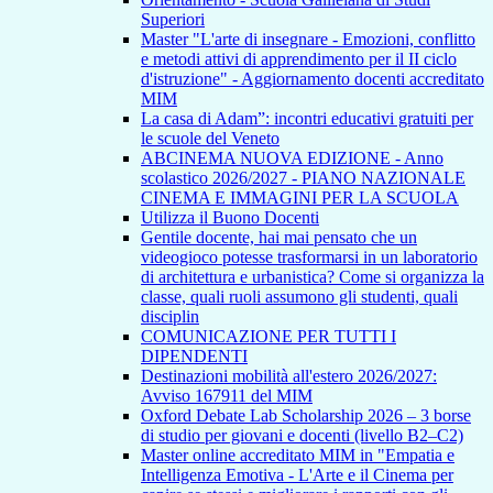
Superiori
Master "L'arte di insegnare - Emozioni, conflitto
e metodi attivi di apprendimento per il II ciclo
d'istruzione" - Aggiornamento docenti accreditato
MIM
La casa di Adam”: incontri educativi gratuiti per
le scuole del Veneto
ABCINEMA NUOVA EDIZIONE - Anno
scolastico 2026/2027 - PIANO NAZIONALE
CINEMA E IMMAGINI PER LA SCUOLA
Utilizza il Buono Docenti
Gentile docente, hai mai pensato che un
videogioco potesse trasformarsi in un laboratorio
di architettura e urbanistica? Come si organizza la
classe, quali ruoli assumono gli studenti, quali
disciplin
COMUNICAZIONE PER TUTTI I
DIPENDENTI
Destinazioni mobilità all'estero 2026/2027:
Avviso 167911 del MIM
Oxford Debate Lab Scholarship 2026 – 3 borse
di studio per giovani e docenti (livello B2–C2)
Master online accreditato MIM in "Empatia e
Intelligenza Emotiva - L'Arte e il Cinema per