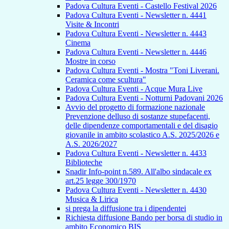
Padova Cultura Eventi - Castello Festival 2026
Padova Cultura Eventi - Newsletter n. 4441
Visite & Incontri
Padova Cultura Eventi - Newsletter n. 4443
Cinema
Padova Cultura Eventi - Newsletter n. 4446
Mostre in corso
Padova Cultura Eventi - Mostra "Toni Liverani.
Ceramica come scultura"
Padova Cultura Eventi - Acque Mura Live
Padova Cultura Eventi - Notturni Padovani 2026
Avvio del progetto di formazione nazionale
Prevenzione delluso di sostanze stupefacenti,
delle dipendenze comportamentali e del disagio
giovanile in ambito scolastico A.S. 2025/2026 e
A.S. 2026/2027
Padova Cultura Eventi - Newsletter n. 4433
Biblioteche
Snadir Info-point n.589. All'albo sindacale ex
art.25 legge 300/1970
Padova Cultura Eventi - Newsletter n. 4430
Musica & Lirica
si prega la diffusione tra i dipendentei
Richiesta diffusione Bando per borsa di studio in
ambito Economico BIS