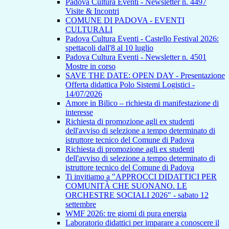
Padova Cultura Eventi - Newsletter n. 4497
Visite & Incontri
COMUNE DI PADOVA - EVENTI
CULTURALI
Padova Cultura Eventi - Castello Festival 2026:
spettacoli dall'8 al 10 luglio
Padova Cultura Eventi - Newsletter n. 4501
Mostre in corso
SAVE THE DATE: OPEN DAY - Presentazione
Offerta didattica Polo Sistemi Logistici -
14/07/2026
Amore in Bilico – richiesta di manifestazione di
interesse
Richiesta di promozione agli ex studenti
dell'avviso di selezione a tempo determinato di
istruttore tecnico del Comune di Padova
Richiesta di promozione agli ex studenti
dell'avviso di selezione a tempo determinato di
istruttore tecnico del Comune di Padova
Ti invitiamo a "APPROCCI DIDATTICI PER
COMUNITÀ CHE SUONANO. LE
ORCHESTRE SOCIALI 2026" - sabato 12
settembre
WMF 2026: tre giorni di pura energia
Laboratorio didattici per imparare a conoscere il