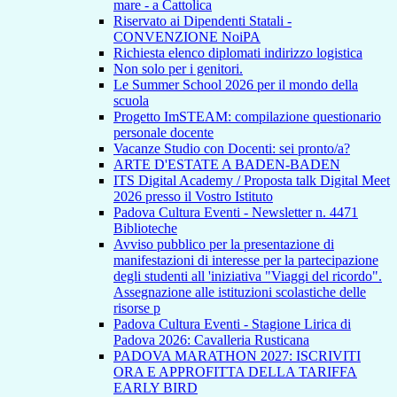
mare - a Cattolica
Riservato ai Dipendenti Statali -
CONVENZIONE NoiPA
Richiesta elenco diplomati indirizzo logistica
Non solo per i genitori.
Le Summer School 2026 per il mondo della
scuola
Progetto ImSTEAM: compilazione questionario
personale docente
Vacanze Studio con Docenti: sei pronto/a?
ARTE D'ESTATE A BADEN-BADEN
ITS Digital Academy / Proposta talk Digital Meet
2026 presso il Vostro Istituto
Padova Cultura Eventi - Newsletter n. 4471
Biblioteche
Avviso pubblico per la presentazione di
manifestazioni di interesse per la partecipazione
degli studenti all 'iniziativa "Viaggi del ricordo".
Assegnazione alle istituzioni scolastiche delle
risorse p
Padova Cultura Eventi - Stagione Lirica di
Padova 2026: Cavalleria Rusticana
PADOVA MARATHON 2027: ISCRIVITI
ORA E APPROFITTA DELLA TARIFFA
EARLY BIRD