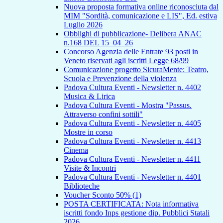
Nuova proposta formativa online riconosciuta dal
MIM "Sordità, comunicazione e LIS", Ed. estiva
Luglio 2026
Obblighi di pubblicazione- Delibera ANAC
n.168 DEL 15_04_26
Concorso Agenzia delle Entrate 93 posti in
Veneto riservati agli iscritti Legge 68/99
Comunicazione progetto SicuraMente: Teatro,
Scuola e Prevenzione della violenza
Padova Cultura Eventi - Newsletter n. 4402
Musica & Lirica
Padova Cultura Eventi - Mostra "Passus.
Attraverso confini sottili"
Padova Cultura Eventi - Newsletter n. 4405
Mostre in corso
Padova Cultura Eventi - Newsletter n. 4413
Cinema
Padova Cultura Eventi - Newsletter n. 4411
Visite & Incontri
Padova Cultura Eventi - Newsletter n. 4401
Biblioteche
Voucher Sconto 50% (1)
POSTA CERTIFICATA: Nota informativa
iscritti fondo Inps gestione dip. Pubblici Statali
2026