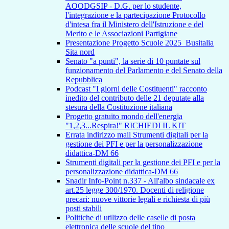
AOODGSIP - D.G. per lo studente,
l'integrazione e la partecipazione Protocollo
d'intesa fra il Ministero dell'Istruzione e del
Merito e le Associazioni Partigiane
Presentazione Progetto Scuole 2025_Busitalia
Sita nord
Senato "a punti", la serie di 10 puntate sul
funzionamento del Parlamento e del Senato della
Repubblica
Podcast "I giorni delle Costituenti" racconto
inedito del contributo delle 21 deputate alla
stesura della Costituzione italiana
Progetto gratuito mondo dell'energia
"1,2,3...Respira!" RICHIEDI IL KIT
Errata indirizzo mail Strumenti digitali per la
gestione dei PFI e per la personalizzazione
didattica-DM 66
Strumenti digitali per la gestione dei PFI e per la
personalizzazione didattica-DM 66
Snadir Info-Point n.337 - All'albo sindacale ex
art.25 legge 300/1970. Docenti di religione
precari: nuove vittorie legali e richiesta di più
posti stabili
Politiche di utilizzo delle caselle di posta
elettronica delle scuole del tipo