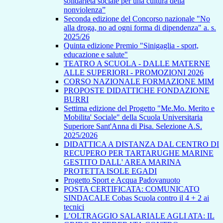
solidarietà sociale per una cultura della
nonviolenza”
Seconda edizione del Concorso nazionale "No
alla droga, no ad ogni forma di dipendenza" a. s.
2025/26
Quinta edizione Premio "Sinigaglia - sport,
educazione e salute"
TEATRO A SCUOLA - DALLE MATERNE
ALLE SUPERIORI - PROMOZIONI 2026
CORSO NAZIONALE FORMAZIONE MIM
PROPOSTE DIDATTICHE FONDAZIONE
BURRI
Settima edizione del Progetto "Me.Mo. Merito e
Mobilita' Sociale" della Scuola Universitaria
Superiore Sant'Anna di Pisa. Selezione A.S.
2025/2026
DIDATTICA A DISTANZA DAL CENTRO DI
RECUPERO PER TARTARUGHE MARINE
GESTITO DALL' AREA MARINA
PROTETTA ISOLE EGADI
Progetto Sport e Acqua Padovanuoto
POSTA CERTIFICATA: COMUNICATO
SINDACALE Cobas Scuola contro il 4 + 2 ai
tecnici
L’OLTRAGGIO SALARIALE AGLI ATA: IL