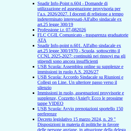
Snadir Info-Point n.604 - Domande di
utilizzazione ed assegnazione provvisoria per
l’a.s. 2026/2027. I docenti di religione a tempo
indeterminato interessati-All'albo sindacale ex
art.25 legge 300/19
Professione i.r. 07-082026
FLC CGIL Comunicato - trasparenza graduatorie
ATA
Snadir Info-point n.601. All'albo sindacale ex
art.25 legge 300/1970 - Scuola, sottoscritto il
CCNL 2025-2027: continuità nei rinnovi ma gli
stipendi sono ancora insufficienti
USB Scuola: Assemblea online su supplenze e
immissioni in ruolo A.S. 2026/27
USB Scuola: Accordo Sindacale su Riunioni e
Collegi on Line. Un ulteriore passo verso il
silenzio
Immissioni in ruolo, assegnazioni provvisorie e
supplenze, Cozzetto (Anief): Ecco le prossime
tappe VIDEO
USB Scuola: Avvio prenotazioni sportello 150
preferenze
Decreto legislativo 15 marzo 2024, n. 29 "
Disposizioni in materia di politiche in favore
delle persone anziane, in attuazione della delega