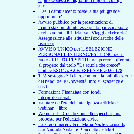
capire se stessi e migliorare i rapporti con gli
altri"
E se il cambiamento fosse la tua più grande
opportunità?
Avviso pubblico per la presentazione di
manifestazioni di interesse per la partecipazione
degli studenti all 'iniziativa "Viaggi del ricordo".
Assegnazione alle istituzioni scolastiche delle
risorse p
AVVISO UNICO per la SELEZIONE
PERSONALE INTERNO/ESTERNO per il
ruolo di TUTOR/ESPERTI nei percorsi afferenti
al progetto dal titolo "La scuola che cresce" -
Codice ESO4.5.A2.B-FSEPNVE-2026-178
TFA sostegno XI ciclo, continua la pubblicazione
dei bandi delle Università: info su scadenze e
costi
Formazione Finanziata con fondi
interprofessionali
Valutare nell'era dell'intelligenza artificiale:
webinar + libro
Webinar: La Costituzione allo specchio, una
proposta per l'educazione civica
La straordinaria vita di Maria Nazle Corinaldi,
con Antonia Arslan e Benedetta de Mari