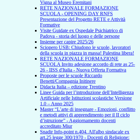
Vigna al Museo Eremitani
RETE NAZIONALE FORMAZIONE
SCUOLA - OPENING DAY RNFS
Presentazione del Progetto RETE e Attività
Formative
Visite Guidate ex Ospedale Psichiatrico di
Padova - storia del luogo e delle persone
Insieme per capire 2025/26
Sciopero USB: Chiudono le scuole, lavoratori
della scuola in piazza in massa! Palestina libera!
RETE NAZIONALE FORMAZIONE
SCUOLA Invito adesione accordo di rete as 25-
26 - IISS d'Italia - Nuova Offerta Formativa
Proposte per le scuole Riccardo
Benetti/Compagnia Initinere
Didacta Italia – edizione Trentino
Linee Guida per l’introduzione dell’Intelligenza
Artificiale nelle Istituzioni scolastiche Versione
1.0 – Anno 2025
Master “L’arte di insegnare - Emozioni, conflitto
e metodi attivi di apprendimento per il II ciclo
d’istruzione” - Aggiornamento docenti
accreditato Miur
Snadir Info-point n.404. All'albo sindacale ex
art.25 legge 300/1970 - Docenti di Religione: