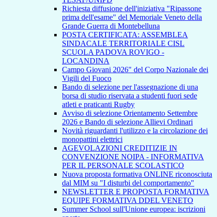
Richiesta diffusione dell'iniziativa "Ripassone
prima dell'esame" del Memoriale Veneto della
Grande Guerra di Montebelluna
POSTA CERTIFICATA: ASSEMBLEA
SINDACALE TERRITORIALE CISL
SCUOLA PADOVA ROVIGO -
LOCANDINA
Campo Giovani 2026" del Corpo Nazionale dei
Vigili del Fuoco
Bando di selezione per l'assegnazione di una
borsa di studio riservata a studenti fuori sede
atleti e praticanti Rugby
Avviso di selezione Orientamento Settembre
2026 e Bando di selezione Allievi Ordinari
Novità riguardanti l'utilizzo e la circolazione dei
monopattini elettrici
AGEVOLAZIONI CREDITIZIE IN
CONVENZIONE NOIPA - INFORMATIVA
PER IL PERSONALE SCOLASTICO
Nuova proposta formativa ONLINE riconosciuta
dal MIM su "I disturbi del comportamento"
NEWSLETTER E PROPOSTA FORMATIVA
EQUIPE FORMATIVA DDEL VENETO
Summer School sull'Unione europea: iscrizioni