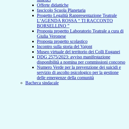
Offerte didattiche
fascicolo Scuola Planetaria
Progetto Legalità Rappresentazione Teatrale
L’AGENDA ROSSA “ TI RACCONTO
BORSELLINO ”
Proposta progetto Laboratorio Teatrale a cura di
Giulia Veronese
Proposta progetto scolastico
Incontro sulla storia del Vajont
Museo virtuale del territorio dei Colli Euganei
DDG 2575/2023: avviso manifestazione
disponibilità a nomina per commissioni concorso
Numero Verde per la prevenzione dei suicidi e
servizio di ascolto psicologico per la gestione
delle emergenze della comunità
Bacheca sindacale