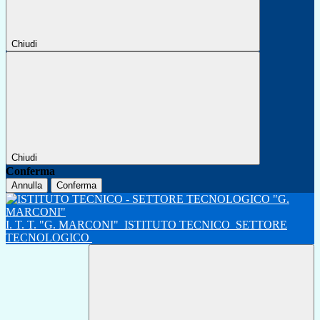
Chiudi
Chiudi
Conferma
Annulla
Conferma
I. T. T. "G. MARCONI"
ISTITUTO TECNICO
SETTORE
TECNOLOGICO