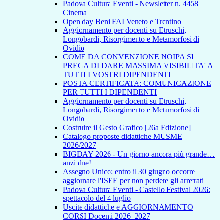
Padova Cultura Eventi - Newsletter n. 4458
Cinema
Open day Beni FAI Veneto e Trentino
Aggiornamento per docenti su Etruschi,
Longobardi, Risorgimento e Metamorfosi di
Ovidio
COME DA CONVENZIONE NOIPA SI
PREGA DI DARE MASSIMA VISIBILITA' A
TUTTI I VOSTRI DIPENDENTI
POSTA CERTIFICATA: COMUNICAZIONE
PER TUTTI I DIPENDENTI
Aggiornamento per docenti su Etruschi,
Longobardi, Risorgimento e Metamorfosi di
Ovidio
Costruire il Gesto Grafico [26a Edizione]
Catalogo proposte didattiche MUSME
2026/2027
BIGDAY 2026 - Un giorno ancora più grande…
anzi due!
Assegno Unico: entro il 30 giugno occorre
aggiornare l'ISEE per non perdere gli arretrati
Padova Cultura Eventi - Castello Festival 2026:
spettacolo del 4 luglio
Uscite didattiche e AGGIORNAMENTO
CORSI Docenti 2026_2027