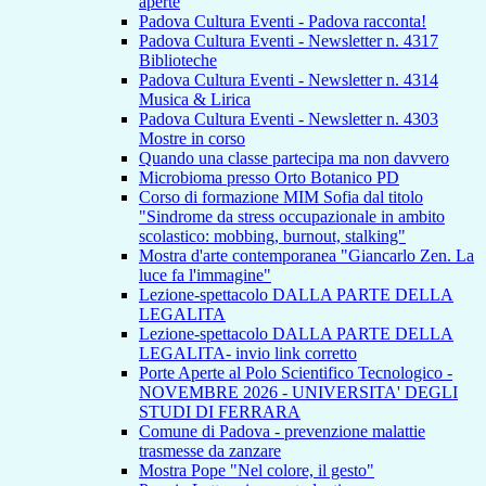
aperte
Padova Cultura Eventi - Padova racconta!
Padova Cultura Eventi - Newsletter n. 4317
Biblioteche
Padova Cultura Eventi - Newsletter n. 4314
Musica & Lirica
Padova Cultura Eventi - Newsletter n. 4303
Mostre in corso
Quando una classe partecipa ma non davvero
Microbioma presso Orto Botanico PD
Corso di formazione MIM Sofia dal titolo
"Sindrome da stress occupazionale in ambito
scolastico: mobbing, burnout, stalking"
Mostra d'arte contemporanea "Giancarlo Zen. La
luce fa l'immagine"
Lezione-spettacolo DALLA PARTE DELLA
LEGALITA
Lezione-spettacolo DALLA PARTE DELLA
LEGALITA- invio link corretto
Porte Aperte al Polo Scientifico Tecnologico -
NOVEMBRE 2026 - UNIVERSITA' DEGLI
STUDI DI FERRARA
Comune di Padova - prevenzione malattie
trasmesse da zanzare
Mostra Pope "Nel colore, il gesto"