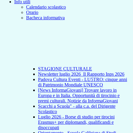
Info utili
Calendario scolastico
Orario
Bacheca informativa
STAGIONE CULTURALE
Newsletter luglio 2026_Il Rapporto Inps 2026
Padova Cultura Eventi - LU5TRO: cinque anni
di Patrimonio Mondiale UNESCO
[News InformaGiovani] Trovare lavoro in
Europa e in Italia. Opportunità di tirocinio e
premi culturali. Notizie da InformaGiovani
Scacchi a Scuola" - alla c.a. del Dirigente
Scolastico
Luglio 2026 - Borse di studio per tirocini
Erasmus+ per diplomandi, qualificandi e
disoccupati
Orientamento - Scuola Galileiana di Studi