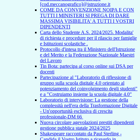
[cod.meccanografico]@istruzione.it
COME DA CONVENZIONE NOIPA E CON
TUTTI I MINISTERI SI PREGA DI DARE
MASSIMA VISIBILITA' A TUTTI I VOSTRI
DIPENDENTI
Carta dello Studente A.S. 2024/2025. Modalita'
di richiesta e procedure per il rilascio per famiglie
e Istituzioni scolastiche .
Protocollo d'intesa tra il Ministero dell'Istruzione
e del Merito e la Federazione Nazionale Maestri
del Lavoro
Tin Bota: partecipa al corso online sui DSA per
docenti
Partecipazione al "Laboratorio di riflessione di
gruppo sulla scuola digitale 4.0 orientato al
potenziamento del coinvolgimento degli studenti"
e a "Costruiamo insieme la scuola digitale 4.0"
Laboratorio di intervisione: La gestione della
complessità nell'era della Trasformazione Digitale
- Un'opportunità esclusiva di crescita
professionale-DM 66
Nuova circolare agevolazioni prestiti dipendenti
gestione pubblica statale 2024/2025
Shakespeare raccontato da Paul Sterling -
Candida il Vostro Istituto a riceverlo in