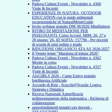
Padova Cultura Eventi - Newsletter n. 4360
Visite & Incontri
ESPERIENZE IN NATURA, OUTDOOR
EDUCATION con le guide ambientali
escursionistiche di NaturalMenteGuide
Invito webinar gratuito DM 38/2026 Mindfulness
RITIRO DI MEDITAZIONE PER
INSEGNANTI- Corso Accred. MIM- 26, 27 e
28 giugno '26- ID SOFIA: 157796 - Per docenti
di scuola di ogni ordine e grado
RIDUZIONE ORGANICO ATA AS 2026-2027
Il Veneto legge "Maratona di lettura 2026"
Padova Cultura Eventi - Newsletter n. 4362
Mostre in corso
Padova Cultura Eventi - Newsletter n. 4357
Visite & Incontri
AIxGIRLS 2026 - Camp Estivo gratuito
Intelligenza Artificiale
Accordo di Rete - Scacchi@Scuola: Logica,
Strategia e Didattica
Ricerca Nazionale Autoefficacia
nellinsegnamento della matematica - Richiesta di
collaborazione
approfondimenti tematici per docenti -
TESAF/UNIPD