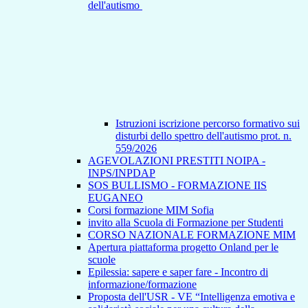
dell'autismo
Istruzioni iscrizione percorso formativo sui
disturbi dello spettro dell'autismo prot. n.
559/2026
AGEVOLAZIONI PRESTITI NOIPA -
INPS/INPDAP
SOS BULLISMO - FORMAZIONE IIS
EUGANEO
Corsi formazione MIM Sofia
invito alla Scuola di Formazione per Studenti
CORSO NAZIONALE FORMAZIONE MIM
Apertura piattaforma progetto Onland per le
scuole
Epilessia: sapere e saper fare - Incontro di
informazione/formazione
Proposta dell'USR - VE “Intelligenza emotiva e