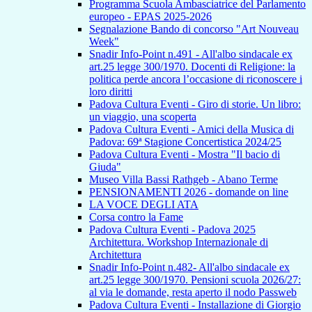
Programma Scuola Ambasciatrice del Parlamento
europeo - EPAS 2025-2026
Segnalazione Bando di concorso "Art Nouveau
Week"
Snadir Info-Point n.491 - All'albo sindacale ex
art.25 legge 300/1970. Docenti di Religione: la
politica perde ancora l’occasione di riconoscere i
loro diritti
Padova Cultura Eventi - Giro di storie. Un libro:
un viaggio, una scoperta
Padova Cultura Eventi - Amici della Musica di
Padova: 69ª Stagione Concertistica 2024/25
Padova Cultura Eventi - Mostra "Il bacio di
Giuda"
Museo Villa Bassi Rathgeb - Abano Terme
PENSIONAMENTI 2026 - domande on line
LA VOCE DEGLI ATA
Corsa contro la Fame
Padova Cultura Eventi - Padova 2025
Architettura. Workshop Internazionale di
Architettura
Snadir Info-Point n.482- All'albo sindacale ex
art.25 legge 300/1970. Pensioni scuola 2026/27:
al via le domande, resta aperto il nodo Passweb
Padova Cultura Eventi - Installazione di Giorgio