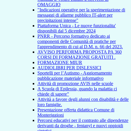
OMAGGIO
"Indicazioni operative per la sperimentazione di
messaggi di allarme pubblico IT-alert per
precipitazioni intense"
Piattaforma Unica - Le nuove funzionalita'
disponibili dal 5 dicembre 2024
PNRR - Percorso formativo dedicato ai
componenti delle Comunità di pratiche per
l'apprendimento di cui al D.M. n. 66 del 2023.
AVVISO PERFORMA PROPOSTA PA 360
CORSI DI FORMAZIONE GRATUITI .
FORMAZIONE MIUR
AUDIOLIBRI PER DISLESSICI
Sportelli per l’Autismo - Aggiornamento
pubblicazione materiale informativo
Attività di promozione AVIS nelle scuole
A Scuola di Epilessia, quando la malattia ci
chiede di sapere”
Attività a favore degli alunni con disabilità e delle
loro famiglie.
Presentazione offerta didattica Comune di
Monteriggioni
Percorsi educativi per il contrasto alle dipendenze
derivanti da droghe - fentanyl e nuovi oppioidi
sintetici