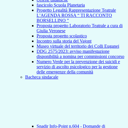
fascicolo Scuola Planetaria
Progetto Legalità Rappresentazione Teatrale
L’AGENDA ROSSA “ TI RACCONTO
BORSELLINO ”
Proposta progetto Laboratorio Teatrale a cura di
Giulia Veronese
Proposta progetto scolastico
Incontro sulla storia del Vajont
Museo virtuale del territorio dei Colli Euganei
DDG 2575/2023: avviso manifestazione
disponibilità a nomina per commissioni concorso
Numero Verde per la prevenzione dei suicidi e
servizio di ascolto psicologico per la gestione
delle emergenze della comunità
Bacheca sindacale
Snadir Info-Point n.604 - Domande di