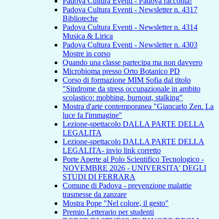
Padova Cultura Eventi - Padova racconta!
Padova Cultura Eventi - Newsletter n. 4317
Biblioteche
Padova Cultura Eventi - Newsletter n. 4314
Musica & Lirica
Padova Cultura Eventi - Newsletter n. 4303
Mostre in corso
Quando una classe partecipa ma non davvero
Microbioma presso Orto Botanico PD
Corso di formazione MIM Sofia dal titolo
"Sindrome da stress occupazionale in ambito
scolastico: mobbing, burnout, stalking"
Mostra d'arte contemporanea "Giancarlo Zen. La
luce fa l'immagine"
Lezione-spettacolo DALLA PARTE DELLA
LEGALITA
Lezione-spettacolo DALLA PARTE DELLA
LEGALITA- invio link corretto
Porte Aperte al Polo Scientifico Tecnologico -
NOVEMBRE 2026 - UNIVERSITA' DEGLI
STUDI DI FERRARA
Comune di Padova - prevenzione malattie
trasmesse da zanzare
Mostra Pope "Nel colore, il gesto"
Premio Letterario per studenti