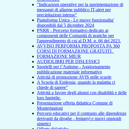
"Indicazioni operative per la sperimentazione di
messaggi di allarme pubblico IT-alert per
precipitazioni intense"
Piattaforma Unica - Le nuove funzionalita'
disponibili dal 5 dicembre 2024
PNRR - Percorso formativo dedicato ai
componenti delle Comunità di pratiche per
l'apprendimento di cui al D.M. n. 66 del 2023.
AVVISO PERFORMA PROPOSTA PA 360
CORSI DI FORMAZIONE GRATUITI .
FORMAZIONE MIUR
AUDIOLIBRI PER DISLESSICI
Sportelli per l’Autismo - Aggiornamento
pubblicazione materiale informativo
Attività di promozione AVIS nelle scuole
A Scuola di Epilessia, quando la malattia ci
chiede di sapere”
Attività a favore degli alunni con disabilità e delle
loro famiglie.
Presentazione offerta didattica Comune di
Monteriggioni
Percorsi educativi per il contrasto alle dipendenze
derivanti da droghe - fentanyl e nuovi oppioidi
sintetici
Offerte didattiche