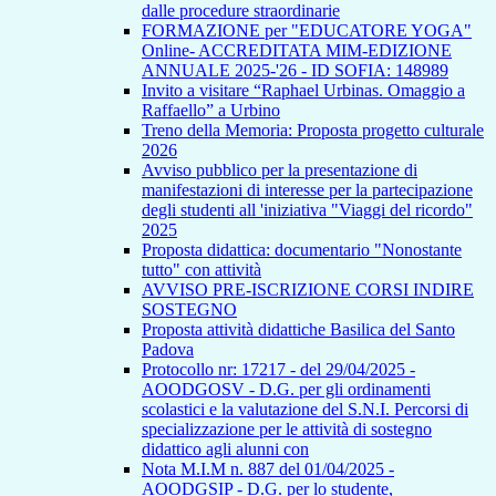
dalle procedure straordinarie
FORMAZIONE per "EDUCATORE YOGA"
Online- ACCREDITATA MIM-EDIZIONE
ANNUALE 2025-'26 - ID SOFIA: 148989
Invito a visitare “Raphael Urbinas. Omaggio a
Raffaello” a Urbino
Treno della Memoria: Proposta progetto culturale
2026
Avviso pubblico per la presentazione di
manifestazioni di interesse per la partecipazione
degli studenti all 'iniziativa "Viaggi del ricordo"
2025
Proposta didattica: documentario "Nonostante
tutto" con attività
AVVISO PRE-ISCRIZIONE CORSI INDIRE
SOSTEGNO
Proposta attività didattiche Basilica del Santo
Padova
Protocollo nr: 17217 - del 29/04/2025 -
AOODGOSV - D.G. per gli ordinamenti
scolastici e la valutazione del S.N.I. Percorsi di
specializzazione per le attività di sostegno
didattico agli alunni con
Nota M.I.M n. 887 del 01/04/2025 -
AOODGSIP - D.G. per lo studente,