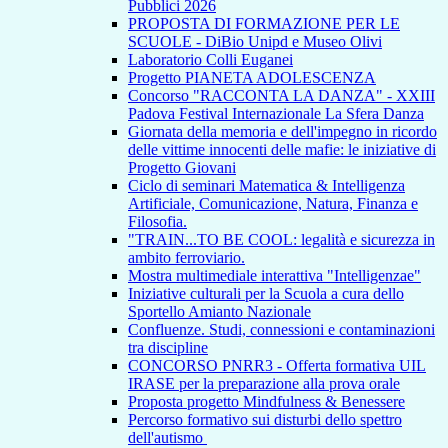
Pubblici 2026
PROPOSTA DI FORMAZIONE PER LE
SCUOLE - DiBio Unipd e Museo Olivi
Laboratorio Colli Euganei
Progetto PIANETA ADOLESCENZA
Concorso "RACCONTA LA DANZA" - XXIII
Padova Festival Internazionale La Sfera Danza
Giornata della memoria e dell'impegno in ricordo
delle vittime innocenti delle mafie: le iniziative di
Progetto Giovani
Ciclo di seminari Matematica & Intelligenza
Artificiale, Comunicazione, Natura, Finanza e
Filosofia.
"TRAIN...TO BE COOL: legalità e sicurezza in
ambito ferroviario.
Mostra multimediale interattiva "Intelligenzae"
Iniziative culturali per la Scuola a cura dello
Sportello Amianto Nazionale
Confluenze. Studi, connessioni e contaminazioni
tra discipline
CONCORSO PNRR3 - Offerta formativa UIL
IRASE per la preparazione alla prova orale
Proposta progetto Mindfulness & Benessere
Percorso formativo sui disturbi dello spettro
dell'autismo