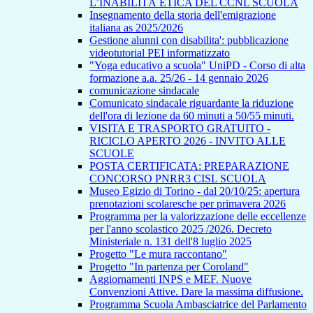
L’INABILITÀ ETICA DEL CCNL SCUOLA
Insegnamento della storia dell'emigrazione
italiana as 2025/2026
Gestione alunni con disabilita': pubblicazione
videotutorial PEI informatizzato
"Yoga educativo a scuola" UniPD - Corso di alta
formazione a.a. 25/26 - 14 gennaio 2026
comunicazione sindacale
Comunicato sindacale riguardante la riduzione
dell'ora di lezione da 60 minuti a 50/55 minuti.
VISITA E TRASPORTO GRATUITO -
RICICLO APERTO 2026 - INVITO ALLE
SCUOLE
POSTA CERTIFICATA: PREPARAZIONE
CONCORSO PNRR3 CISL SCUOLA
Museo Egizio di Torino - dal 20/10/25: apertura
prenotazioni scolaresche per primavera 2026
Programma per la valorizzazione delle eccellenze
per l'anno scolastico 2025 /2026. Decreto
Ministeriale n. 131 dell'8 luglio 2025
Progetto "Le mura raccontano"
Progetto "In partenza per Coroland"
Aggiornamenti INPS e MEF. Nuove
Convenzioni Attive. Dare la massima diffusione.
Programma Scuola Ambasciatrice del Parlamento