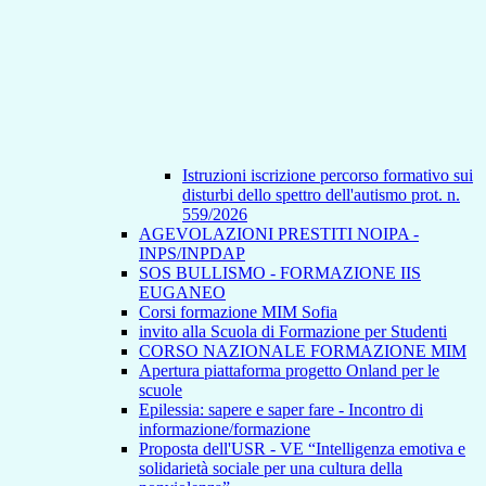
Istruzioni iscrizione percorso formativo sui
disturbi dello spettro dell'autismo prot. n.
559/2026
AGEVOLAZIONI PRESTITI NOIPA -
INPS/INPDAP
SOS BULLISMO - FORMAZIONE IIS
EUGANEO
Corsi formazione MIM Sofia
invito alla Scuola di Formazione per Studenti
CORSO NAZIONALE FORMAZIONE MIM
Apertura piattaforma progetto Onland per le
scuole
Epilessia: sapere e saper fare - Incontro di
informazione/formazione
Proposta dell'USR - VE “Intelligenza emotiva e
solidarietà sociale per una cultura della