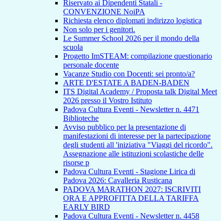
Riservato ai Dipendenti Statali -
CONVENZIONE NoiPA
Richiesta elenco diplomati indirizzo logistica
Non solo per i genitori.
Le Summer School 2026 per il mondo della
scuola
Progetto ImSTEAM: compilazione questionario
personale docente
Vacanze Studio con Docenti: sei pronto/a?
ARTE D'ESTATE A BADEN-BADEN
ITS Digital Academy / Proposta talk Digital Meet
2026 presso il Vostro Istituto
Padova Cultura Eventi - Newsletter n. 4471
Biblioteche
Avviso pubblico per la presentazione di
manifestazioni di interesse per la partecipazione
degli studenti all 'iniziativa "Viaggi del ricordo".
Assegnazione alle istituzioni scolastiche delle
risorse p
Padova Cultura Eventi - Stagione Lirica di
Padova 2026: Cavalleria Rusticana
PADOVA MARATHON 2027: ISCRIVITI
ORA E APPROFITTA DELLA TARIFFA
EARLY BIRD
Padova Cultura Eventi - Newsletter n. 4458