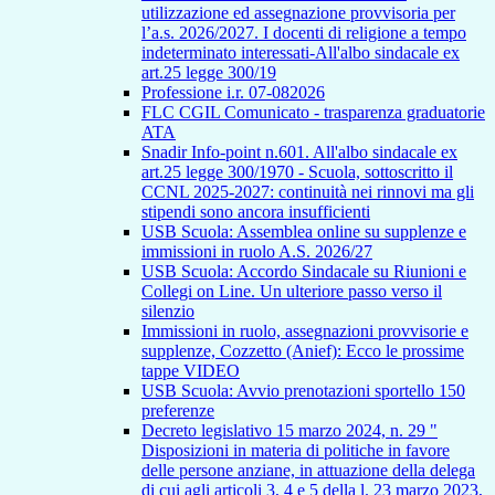
utilizzazione ed assegnazione provvisoria per
l’a.s. 2026/2027. I docenti di religione a tempo
indeterminato interessati-All'albo sindacale ex
art.25 legge 300/19
Professione i.r. 07-082026
FLC CGIL Comunicato - trasparenza graduatorie
ATA
Snadir Info-point n.601. All'albo sindacale ex
art.25 legge 300/1970 - Scuola, sottoscritto il
CCNL 2025-2027: continuità nei rinnovi ma gli
stipendi sono ancora insufficienti
USB Scuola: Assemblea online su supplenze e
immissioni in ruolo A.S. 2026/27
USB Scuola: Accordo Sindacale su Riunioni e
Collegi on Line. Un ulteriore passo verso il
silenzio
Immissioni in ruolo, assegnazioni provvisorie e
supplenze, Cozzetto (Anief): Ecco le prossime
tappe VIDEO
USB Scuola: Avvio prenotazioni sportello 150
preferenze
Decreto legislativo 15 marzo 2024, n. 29 "
Disposizioni in materia di politiche in favore
delle persone anziane, in attuazione della delega
di cui agli articoli 3, 4 e 5 della l. 23 marzo 2023,