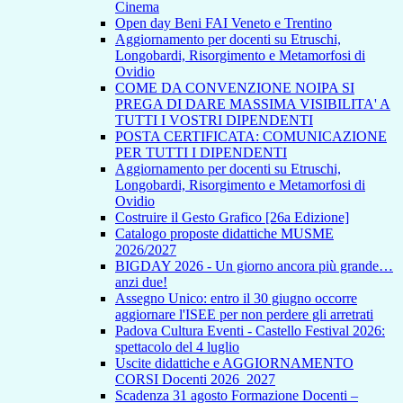
Cinema
Open day Beni FAI Veneto e Trentino
Aggiornamento per docenti su Etruschi,
Longobardi, Risorgimento e Metamorfosi di
Ovidio
COME DA CONVENZIONE NOIPA SI
PREGA DI DARE MASSIMA VISIBILITA' A
TUTTI I VOSTRI DIPENDENTI
POSTA CERTIFICATA: COMUNICAZIONE
PER TUTTI I DIPENDENTI
Aggiornamento per docenti su Etruschi,
Longobardi, Risorgimento e Metamorfosi di
Ovidio
Costruire il Gesto Grafico [26a Edizione]
Catalogo proposte didattiche MUSME
2026/2027
BIGDAY 2026 - Un giorno ancora più grande…
anzi due!
Assegno Unico: entro il 30 giugno occorre
aggiornare l'ISEE per non perdere gli arretrati
Padova Cultura Eventi - Castello Festival 2026:
spettacolo del 4 luglio
Uscite didattiche e AGGIORNAMENTO
CORSI Docenti 2026_2027
Scadenza 31 agosto Formazione Docenti –