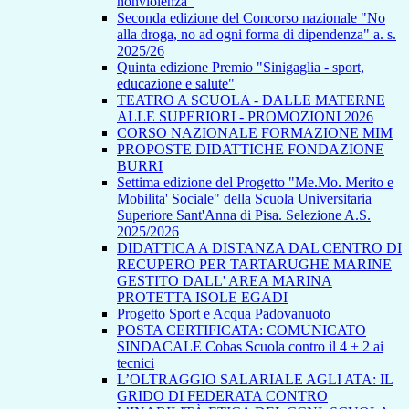
nonviolenza”
Seconda edizione del Concorso nazionale "No
alla droga, no ad ogni forma di dipendenza" a. s.
2025/26
Quinta edizione Premio "Sinigaglia - sport,
educazione e salute"
TEATRO A SCUOLA - DALLE MATERNE
ALLE SUPERIORI - PROMOZIONI 2026
CORSO NAZIONALE FORMAZIONE MIM
PROPOSTE DIDATTICHE FONDAZIONE
BURRI
Settima edizione del Progetto "Me.Mo. Merito e
Mobilita' Sociale" della Scuola Universitaria
Superiore Sant'Anna di Pisa. Selezione A.S.
2025/2026
DIDATTICA A DISTANZA DAL CENTRO DI
RECUPERO PER TARTARUGHE MARINE
GESTITO DALL' AREA MARINA
PROTETTA ISOLE EGADI
Progetto Sport e Acqua Padovanuoto
POSTA CERTIFICATA: COMUNICATO
SINDACALE Cobas Scuola contro il 4 + 2 ai
tecnici
L’OLTRAGGIO SALARIALE AGLI ATA: IL
GRIDO DI FEDERATA CONTRO