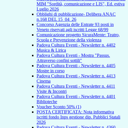
MIM "Sordità, comunicazione e LIS", Ed. estiva
Luglio 2026
Obblighi di pubblicazione- Delibera ANAC
n.168 DEL 15_04_26
Concorso Agenzia delle Entrate 93 posti in
Veneto riservati agli iscritti Legge 68/99
Comunicazione progetto SicuraMente: Teatro,
Scuola e Prevenzione della violenza
Padova Cultura Eventi - Newsletter n. 4402
Musica & Lirica
Padova Cultura Eventi - Mostra "Passus.
Attraverso confini sottili"
Padova Cultura Eventi - Newsletter n. 4405
Mostre in corso
Padova Cultura Eventi - Newsletter n. 4413
Cinema
Padova Cultura Eventi - Newsletter n. 4411
Visite & Incontri
Padova Cultura Eventi - Newsletter n. 4401
Biblioteche
Voucher Sconto 50% (1)
POSTA CERTIFICATA: Nota informativa
iscritti fondo Inps gestione dip. Pubblici Statali
2026
Padova Cultura Eventi - Newsletter n. 4360