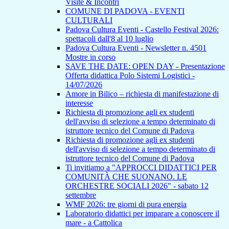
Visite & Incontri
COMUNE DI PADOVA - EVENTI
CULTURALI
Padova Cultura Eventi - Castello Festival 2026:
spettacoli dall'8 al 10 luglio
Padova Cultura Eventi - Newsletter n. 4501
Mostre in corso
SAVE THE DATE: OPEN DAY - Presentazione
Offerta didattica Polo Sistemi Logistici -
14/07/2026
Amore in Bilico – richiesta di manifestazione di
interesse
Richiesta di promozione agli ex studenti
dell'avviso di selezione a tempo determinato di
istruttore tecnico del Comune di Padova
Richiesta di promozione agli ex studenti
dell'avviso di selezione a tempo determinato di
istruttore tecnico del Comune di Padova
Ti invitiamo a "APPROCCI DIDATTICI PER
COMUNITÀ CHE SUONANO. LE
ORCHESTRE SOCIALI 2026" - sabato 12
settembre
WMF 2026: tre giorni di pura energia
Laboratorio didattici per imparare a conoscere il
mare - a Cattolica