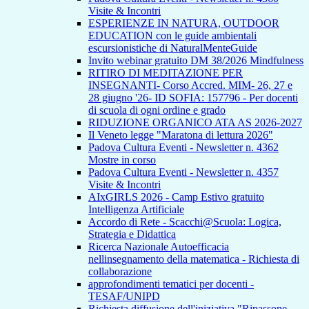
Visite & Incontri
ESPERIENZE IN NATURA, OUTDOOR
EDUCATION con le guide ambientali
escursionistiche di NaturalMenteGuide
Invito webinar gratuito DM 38/2026 Mindfulness
RITIRO DI MEDITAZIONE PER
INSEGNANTI- Corso Accred. MIM- 26, 27 e
28 giugno '26- ID SOFIA: 157796 - Per docenti
di scuola di ogni ordine e grado
RIDUZIONE ORGANICO ATA AS 2026-2027
Il Veneto legge "Maratona di lettura 2026"
Padova Cultura Eventi - Newsletter n. 4362
Mostre in corso
Padova Cultura Eventi - Newsletter n. 4357
Visite & Incontri
AIxGIRLS 2026 - Camp Estivo gratuito
Intelligenza Artificiale
Accordo di Rete - Scacchi@Scuola: Logica,
Strategia e Didattica
Ricerca Nazionale Autoefficacia
nellinsegnamento della matematica - Richiesta di
collaborazione
approfondimenti tematici per docenti -
TESAF/UNIPD
Richiesta diffusione dell'iniziativa "Ripassone