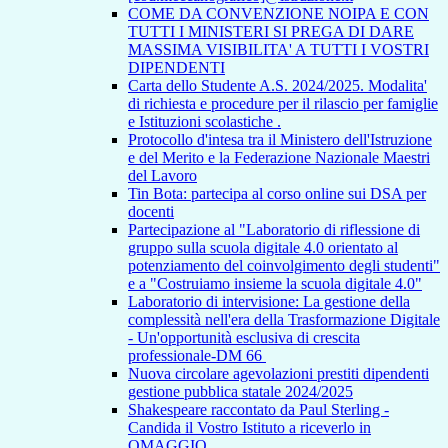
COME DA CONVENZIONE NOIPA E CON
TUTTI I MINISTERI SI PREGA DI DARE
MASSIMA VISIBILITA' A TUTTI I VOSTRI
DIPENDENTI
Carta dello Studente A.S. 2024/2025. Modalita'
di richiesta e procedure per il rilascio per famiglie
e Istituzioni scolastiche .
Protocollo d'intesa tra il Ministero dell'Istruzione
e del Merito e la Federazione Nazionale Maestri
del Lavoro
Tin Bota: partecipa al corso online sui DSA per
docenti
Partecipazione al "Laboratorio di riflessione di
gruppo sulla scuola digitale 4.0 orientato al
potenziamento del coinvolgimento degli studenti"
e a "Costruiamo insieme la scuola digitale 4.0"
Laboratorio di intervisione: La gestione della
complessità nell'era della Trasformazione Digitale
- Un'opportunità esclusiva di crescita
professionale-DM 66
Nuova circolare agevolazioni prestiti dipendenti
gestione pubblica statale 2024/2025
Shakespeare raccontato da Paul Sterling -
Candida il Vostro Istituto a riceverlo in
OMAGGIO