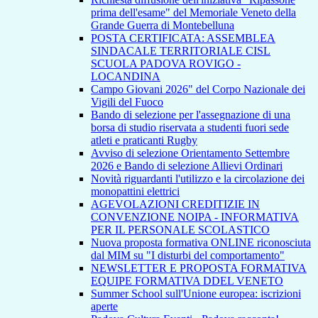
prima dell'esame" del Memoriale Veneto della
Grande Guerra di Montebelluna
POSTA CERTIFICATA: ASSEMBLEA
SINDACALE TERRITORIALE CISL
SCUOLA PADOVA ROVIGO -
LOCANDINA
Campo Giovani 2026" del Corpo Nazionale dei
Vigili del Fuoco
Bando di selezione per l'assegnazione di una
borsa di studio riservata a studenti fuori sede
atleti e praticanti Rugby
Avviso di selezione Orientamento Settembre
2026 e Bando di selezione Allievi Ordinari
Novità riguardanti l'utilizzo e la circolazione dei
monopattini elettrici
AGEVOLAZIONI CREDITIZIE IN
CONVENZIONE NOIPA - INFORMATIVA
PER IL PERSONALE SCOLASTICO
Nuova proposta formativa ONLINE riconosciuta
dal MIM su "I disturbi del comportamento"
NEWSLETTER E PROPOSTA FORMATIVA
EQUIPE FORMATIVA DDEL VENETO
Summer School sull'Unione europea: iscrizioni
aperte