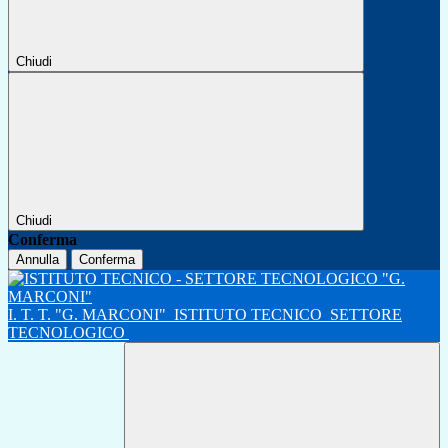
Chiudi
Chiudi
Conferma
Annulla
Conferma
I. T. T. "G. MARCONI"
ISTITUTO TECNICO
SETTORE
TECNOLOGICO