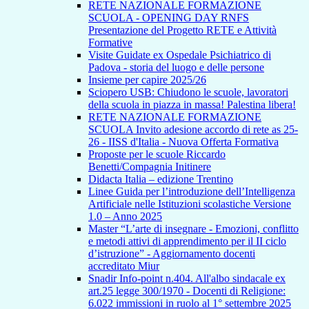
RETE NAZIONALE FORMAZIONE
SCUOLA - OPENING DAY RNFS
Presentazione del Progetto RETE e Attività
Formative
Visite Guidate ex Ospedale Psichiatrico di
Padova - storia del luogo e delle persone
Insieme per capire 2025/26
Sciopero USB: Chiudono le scuole, lavoratori
della scuola in piazza in massa! Palestina libera!
RETE NAZIONALE FORMAZIONE
SCUOLA Invito adesione accordo di rete as 25-
26 - IISS d'Italia - Nuova Offerta Formativa
Proposte per le scuole Riccardo
Benetti/Compagnia Initinere
Didacta Italia – edizione Trentino
Linee Guida per l’introduzione dell’Intelligenza
Artificiale nelle Istituzioni scolastiche Versione
1.0 – Anno 2025
Master “L’arte di insegnare - Emozioni, conflitto
e metodi attivi di apprendimento per il II ciclo
d’istruzione” - Aggiornamento docenti
accreditato Miur
Snadir Info-point n.404. All'albo sindacale ex
art.25 legge 300/1970 - Docenti di Religione:
6.022 immissioni in ruolo al 1° settembre 2025