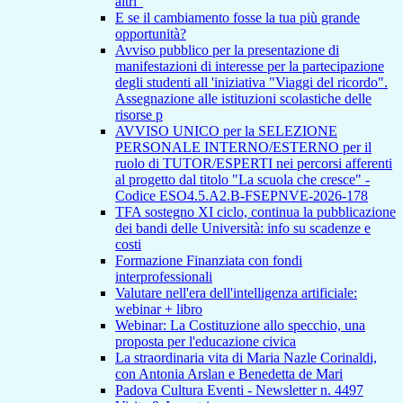
altri"
E se il cambiamento fosse la tua più grande
opportunità?
Avviso pubblico per la presentazione di
manifestazioni di interesse per la partecipazione
degli studenti all 'iniziativa "Viaggi del ricordo".
Assegnazione alle istituzioni scolastiche delle
risorse p
AVVISO UNICO per la SELEZIONE
PERSONALE INTERNO/ESTERNO per il
ruolo di TUTOR/ESPERTI nei percorsi afferenti
al progetto dal titolo "La scuola che cresce" -
Codice ESO4.5.A2.B-FSEPNVE-2026-178
TFA sostegno XI ciclo, continua la pubblicazione
dei bandi delle Università: info su scadenze e
costi
Formazione Finanziata con fondi
interprofessionali
Valutare nell'era dell'intelligenza artificiale:
webinar + libro
Webinar: La Costituzione allo specchio, una
proposta per l'educazione civica
La straordinaria vita di Maria Nazle Corinaldi,
con Antonia Arslan e Benedetta de Mari
Padova Cultura Eventi - Newsletter n. 4497