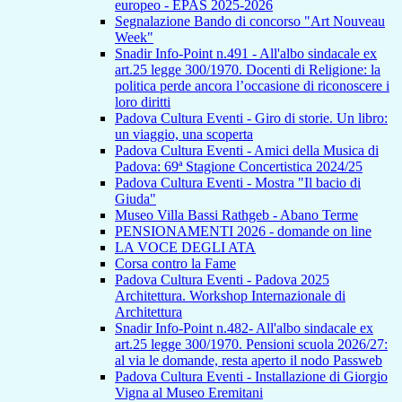
europeo - EPAS 2025-2026
Segnalazione Bando di concorso "Art Nouveau
Week"
Snadir Info-Point n.491 - All'albo sindacale ex
art.25 legge 300/1970. Docenti di Religione: la
politica perde ancora l’occasione di riconoscere i
loro diritti
Padova Cultura Eventi - Giro di storie. Un libro:
un viaggio, una scoperta
Padova Cultura Eventi - Amici della Musica di
Padova: 69ª Stagione Concertistica 2024/25
Padova Cultura Eventi - Mostra "Il bacio di
Giuda"
Museo Villa Bassi Rathgeb - Abano Terme
PENSIONAMENTI 2026 - domande on line
LA VOCE DEGLI ATA
Corsa contro la Fame
Padova Cultura Eventi - Padova 2025
Architettura. Workshop Internazionale di
Architettura
Snadir Info-Point n.482- All'albo sindacale ex
art.25 legge 300/1970. Pensioni scuola 2026/27:
al via le domande, resta aperto il nodo Passweb
Padova Cultura Eventi - Installazione di Giorgio
Vigna al Museo Eremitani