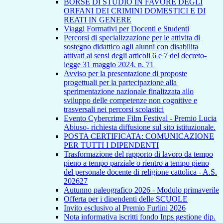
BORSE DI STUDIO IN FAVORE DEGLI
ORFANI DEI CRIMINI DOMESTICI E DI
REATI IN GENERE
Viaggi Formativi per Docenti e Studenti
Percorsi di specializzazione per le attivita di
sostegno didattico agli alunni con disabilita
attivati ai sensi degli articoli 6 e 7 del decreto-
legge 31 maggio 2024, n. 71
Avviso per la presentazione di proposte
progettuali per la partecipazione alla
sperimentazione nazionale finalizzata allo
sviluppo delle competenze non cognitive e
trasversali nei percorsi scolastici
Evento Cybercrime Film Festival - Premio Lucia
Abiuso- richiesta diffusione sul sito istituzionale.
POSTA CERTIFICATA: COMUNICAZIONE
PER TUTTI I DIPENDENTI
Trasformazione del rapporto di lavoro da tempo
pieno a tempo parziale o rientro a tempo pieno
del personale docente di religione cattolica - A.S.
202627
Autunno paleografico 2026 - Modulo primaverile
Offerta per i dipendenti delle SCUOLE
Invito esclusivo al Premio Furlini 2026
Nota informativa iscritti fondo Inps gestione dip.