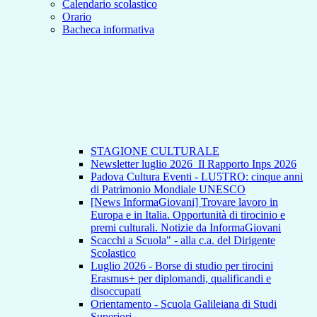
Calendario scolastico
Orario
Bacheca informativa
STAGIONE CULTURALE
Newsletter luglio 2026_Il Rapporto Inps 2026
Padova Cultura Eventi - LU5TRO: cinque anni
di Patrimonio Mondiale UNESCO
[News InformaGiovani] Trovare lavoro in
Europa e in Italia. Opportunità di tirocinio e
premi culturali. Notizie da InformaGiovani
Scacchi a Scuola" - alla c.a. del Dirigente
Scolastico
Luglio 2026 - Borse di studio per tirocini
Erasmus+ per diplomandi, qualificandi e
disoccupati
Orientamento - Scuola Galileiana di Studi
Superiori