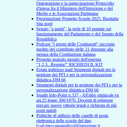
l'integrazione e la partecipazione Protocollo
d'intesa fra il Ministero dell'Istruzione e del
Merito e le Associazioni Partigiane
Presentazione Progetto Scuole 2025_Busitalia
Sita nord
Senato "a punti", la serie di 10 puntate sul
funzionamento del Parlamento e del Senato della
Repubblica
Podcast "I giorni delle Costituenti" racconto
inedito del contributo delle 21 deputate alla
stesura della Costituzione italiana
Progetto gratuito mondo dell'energia
"1,2,3...Respira!" RICHIEDI IL KIT
Errata indirizzo mail Strumenti digitali per la
gestione dei PFI e per la personalizzazione
didattica-DM 66
Strumenti digitali per la gestione dei PFI e per la
personalizzazione didattica-DM 66
Snadir Info-Point n.337 - All'albo sindacale ex
art.25 legge 300/1970. Docenti di religione
precari: nuove vittorie legali e richiesta di più
posti stabili
Politiche di utilizzo delle caselle di posta
elettronica delle scuole del tipo
[cod.meccanografico]@istruzione.it