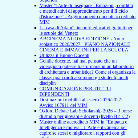
Master "L'arte di insegnare - Emozioni, conflitto
e metodi attivi di apprendimento per il II ciclo
d'istruzione" - Aggiornamento docenti accreditato
MIM
La casa di Adam”: incontri educativi gratuiti per
le scuole del Veneto
ABCINEMA NUOVA EDIZIONE - Anno
scolastico 2026/2027 - PIANO NAZIONALE
CINEMA E IMMAGINI PER LA SCUOLA
Utilizza il Buono Docenti
Gentile docente, hai mai pensato che un
videogioco potesse trasformarsi in un laboratorio
di architettura e urbanistica? Come si organizza la
classe, quali ruoli assumono gli studenti, quali
disciplin
COMUNICAZIONE PER TUTTI I
DIPENDENTI
Destinazioni mobilità all'estero 2026/2027:
Avviso 167911 del MIM
Oxford Debate Lab Scholarship 2026 – 3 borse
di studio per giovani e docenti (livello B2–C2)
Master online accreditato MIM in "Empatia e
Intelligenza Emotiva - L'Arte e il Cinema per
capire se stessi e migliorare i rapporti con gli