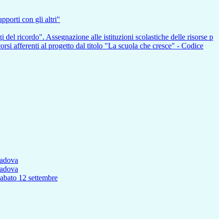
pporti con gli altri"
i del ricordo". Assegnazione alle istituzioni scolastiche delle risorse p
nti al progetto dal titolo "La scuola che cresce" - Codice
Padova
Padova
to 12 settembre