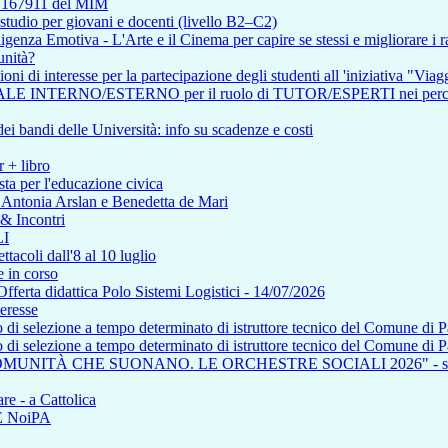
so 167911 del MIM
tudio per giovani e docenti (livello B2–C2)
enza Emotiva - L'Arte e il Cinema per capire se stessi e migliorare i ra
unità?
i di interesse per la partecipazione degli studenti all 'iniziativa "Viagg
RNO/ESTERNO per il ruolo di TUTOR/ESPERTI nei percorsi affere
i bandi delle Università: info su scadenze e costi
r + libro
ta per l'educazione civica
n Antonia Arslan e Benedetta de Mari
 & Incontri
I
tacoli dall'8 al 10 luglio
 in corso
a didattica Polo Sistemi Logistici - 14/07/2026
teresse
so di selezione a tempo determinato di istruttore tecnico del Comune di 
so di selezione a tempo determinato di istruttore tecnico del Comune di 
COMUNITÀ CHE SUONANO. LE ORCHESTRE SOCIALI 2026" - saba
re - a Cattolica
NE NoiPA