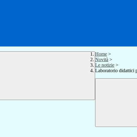
Home
>
Novità
>
Le notizie
>
Laboratorio didattici 