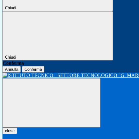
Chiudi
Chiudi
Conferma
Annulla
Conferma
close