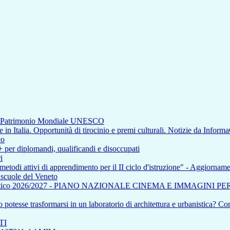
di Patrimonio Mondiale UNESCO
n Italia. Opportunità di tirocinio e premi culturali. Notizie da Inform
co
+ per diplomandi, qualificandi e disoccupati
i
 metodi attivi di apprendimento per il II ciclo d'istruzione" - Aggiorna
e scuole del Veneto
tico 2026/2027 - PIANO NAZIONALE CINEMA E IMMAGINI P
otesse trasformarsi in un laboratorio di architettura e urbanistica? Com
TI