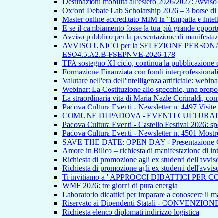
Destinazioni mobilità all'estero 2026/2027: Avvi
Oxford Debate Lab Scholarship 2026 – 3 borse di s
Master online accreditato MIM in "Empatia e Intellig
E se il cambiamento fosse la tua più grande opport
Avviso pubblico per la presentazione di manifestazion
AVVISO UNICO per la SELEZIONE PERSONALE INTE
ESO4.5.A2.B-FSEPNVE-2026-178
TFA sostegno XI ciclo, continua la pubblicazione de
Formazione Finanziata con fondi interprofessionali
Valutare nell'era dell'intelligenza artificiale: webina
Webinar: La Costituzione allo specchio, una propos
La straordinaria vita di Maria Nazle Corinaldi, co
Padova Cultura Eventi - Newsletter n. 4497 Visite
COMUNE DI PADOVA - EVENTI CULTURAL
Padova Cultura Eventi - Castello Festival 2026: spet
Padova Cultura Eventi - Newsletter n. 4501 Mostre
SAVE THE DATE: OPEN DAY - Presentazione Offert
Amore in Bilico – richiesta di manifestazione di in
Richiesta di promozione agli ex studenti dell'avvi
Richiesta di promozione agli ex studenti dell'avvi
Ti invitiamo a "APPROCCI DIDATTICI PER 
WMF 2026: tre giorni di pura energia
Laboratorio didattici per imparare a conoscere il ma
Riservato ai Dipendenti Statali - CONVENZIO
Richiesta elenco diplomati indirizzo logistica