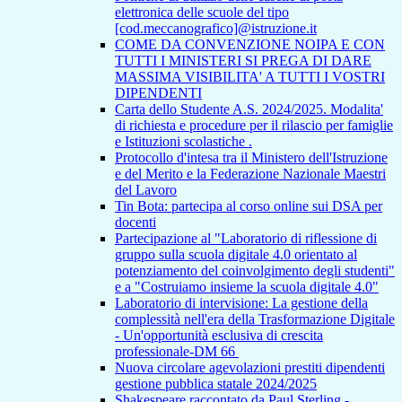
elettronica delle scuole del tipo
[cod.meccanografico]@istruzione.it
COME DA CONVENZIONE NOIPA E CON
TUTTI I MINISTERI SI PREGA DI DARE
MASSIMA VISIBILITA' A TUTTI I VOSTRI
DIPENDENTI
Carta dello Studente A.S. 2024/2025. Modalita'
di richiesta e procedure per il rilascio per famiglie
e Istituzioni scolastiche .
Protocollo d'intesa tra il Ministero dell'Istruzione
e del Merito e la Federazione Nazionale Maestri
del Lavoro
Tin Bota: partecipa al corso online sui DSA per
docenti
Partecipazione al "Laboratorio di riflessione di
gruppo sulla scuola digitale 4.0 orientato al
potenziamento del coinvolgimento degli studenti"
e a "Costruiamo insieme la scuola digitale 4.0"
Laboratorio di intervisione: La gestione della
complessità nell'era della Trasformazione Digitale
- Un'opportunità esclusiva di crescita
professionale-DM 66
Nuova circolare agevolazioni prestiti dipendenti
gestione pubblica statale 2024/2025
Shakespeare raccontato da Paul Sterling -