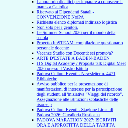
Laboratorio didattici per imparare a conoscere il
mare - a Cattolica
Riservato ai Dipendenti Statali -
CONVENZIONE NoiPA
Richiesta elenco diplomati indirizzo logistica
Non solo per i genitori.
Le Summer School 2026 per il mondo della
scuola
Progetto ImSTEAM: compilazione questionario
personale docente
Vacanze Studio con Docenti: sei pronto/a?
ARTE D'ESTATE A BADEN-BADEN
ITS Digital Academy / Proposta talk Digital Meet
2026 presso il Vostro Istituto
Padova Cultura Eventi - Newsletter n. 4471
Biblioteche
Avviso pubblico per la presentazione di
manifestazioni di interesse per la partecipazione
degli studenti all 'iniziativa "Viaggi del ricordo".
Assegnazione alle istituzioni scolastiche delle
risorse p
Padova Cultura Eventi - Stagione Lirica di
Padova 2026: Cavalleria Rusticana
PADOVA MARATHON 2027: ISCRIVITI
ORA E APPROFITTA DELLA TARIFFA