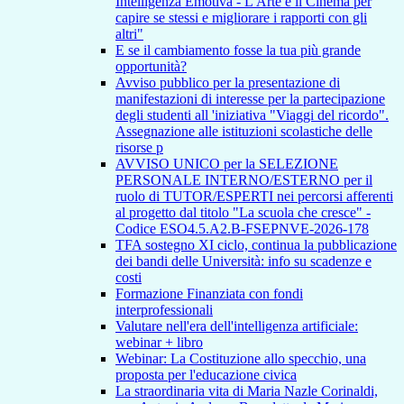
Intelligenza Emotiva - L'Arte e il Cinema per
capire se stessi e migliorare i rapporti con gli
altri"
E se il cambiamento fosse la tua più grande
opportunità?
Avviso pubblico per la presentazione di
manifestazioni di interesse per la partecipazione
degli studenti all 'iniziativa "Viaggi del ricordo".
Assegnazione alle istituzioni scolastiche delle
risorse p
AVVISO UNICO per la SELEZIONE
PERSONALE INTERNO/ESTERNO per il
ruolo di TUTOR/ESPERTI nei percorsi afferenti
al progetto dal titolo "La scuola che cresce" -
Codice ESO4.5.A2.B-FSEPNVE-2026-178
TFA sostegno XI ciclo, continua la pubblicazione
dei bandi delle Università: info su scadenze e
costi
Formazione Finanziata con fondi
interprofessionali
Valutare nell'era dell'intelligenza artificiale:
webinar + libro
Webinar: La Costituzione allo specchio, una
proposta per l'educazione civica
La straordinaria vita di Maria Nazle Corinaldi,