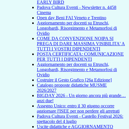
EARLY BIRD
Padova Cultura Eventi - Newsletter n. 4458
Cinema
Open day Beni FAI Veneto e Trentino
Aggiornamento per docenti su Etruschi,
Longobardi, Risorgimento e Metamorfosi di
Ovidio
COME DA CONVENZIONE NOIPA SI
PREGA DI DARE MASSIMA VISIBILITA' A
TUTTI I VOSTRI DIPENDENTI
POSTA CERTIFICATA: COMUNICAZIONE
PER TUTTI I DIPENDENTI
Aggiornamento per docenti su Etruschi,
Longobardi, Risorgimento e Metamorfosi di
Ovidio
Costruire il Gesto Grafico [26a Edizione]
Catalogo proposte didattiche MUSME
2026/2027
BIGDAY 2026 - Un giorno ancora più grande…
anzi due!
Assegno Unico: entro il 30 giugno occorre
aggiornare l'ISEE per non perdere gli arretrati
Padova Cultura Eventi - Castello Festival 2026:
spettacolo del 4 luglio
Uscite didattiche e AGGIORNAMENTO