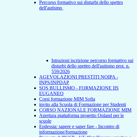
Percorso formativo sui disturbi dello spettro
dell'autismo
Istruzioni iscrizione percorso formativo sui
disturbi dello spettro dell'autismo prot. n.
559/2026
AGEVOLAZIONI PRESTITI NOIPA -
INPS/INPDAP
SOS BULLISMO - FORMAZIONE IIS
EUGANEO
Corsi formazione MIM Sofia
invito alla Scuola di Formazione per Studenti
CORSO NAZIONALE FORMAZIONE MIM
Apertura piattaforma progetto Onland per le
scuole
Epilessia: sapere e saper fare - Incontro di
informazione/formazione