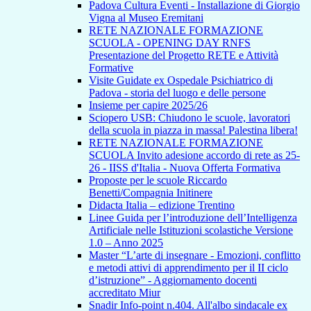
Padova Cultura Eventi - Installazione di Giorgio
Vigna al Museo Eremitani
RETE NAZIONALE FORMAZIONE
SCUOLA - OPENING DAY RNFS
Presentazione del Progetto RETE e Attività
Formative
Visite Guidate ex Ospedale Psichiatrico di
Padova - storia del luogo e delle persone
Insieme per capire 2025/26
Sciopero USB: Chiudono le scuole, lavoratori
della scuola in piazza in massa! Palestina libera!
RETE NAZIONALE FORMAZIONE
SCUOLA Invito adesione accordo di rete as 25-
26 - IISS d'Italia - Nuova Offerta Formativa
Proposte per le scuole Riccardo
Benetti/Compagnia Initinere
Didacta Italia – edizione Trentino
Linee Guida per l’introduzione dell’Intelligenza
Artificiale nelle Istituzioni scolastiche Versione
1.0 – Anno 2025
Master “L’arte di insegnare - Emozioni, conflitto
e metodi attivi di apprendimento per il II ciclo
d’istruzione” - Aggiornamento docenti
accreditato Miur
Snadir Info-point n.404. All'albo sindacale ex