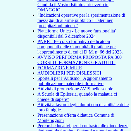
Candida il Vostro Istituto a riceverlo in
OMAGGIO
"Indicazioni operative per la sperimentazione di
messaggi di allarme pubblico IT-alert per
precipitazioni intense"
Piattaforma Unica - Le nuove funzionalita'
disponibili dal 5 dicembre 2024
PNRR - Percorso formativo dedicato ai
componenti delle Comunità di pratiche per
l'apprendimento di cui al D.M. n. 66 del 2023.
AVVISO PERFORMA PROPOSTA PA 360
CORSI DI FORMAZIONE GRATUITI .
FORMAZIONE MIUR
AUDIOLIBRI PER DISLESSICI
Sportelli per l’Autismo - Aggiornamento
pubblicazione materiale informativo
Attività di promozione AVIS nelle scuole
A Scuola di Epilessia, quando la malattia ci
chiede di sapere”
Attività a favore degli alunni con disabilità e delle
loro famiglie.
Presentazione offerta didattica Comune di
Monteriggioni
Percorsi educativi per il contrasto alle dipendenze
derivanti da droghe - fentanyl e nuovi oppioidi