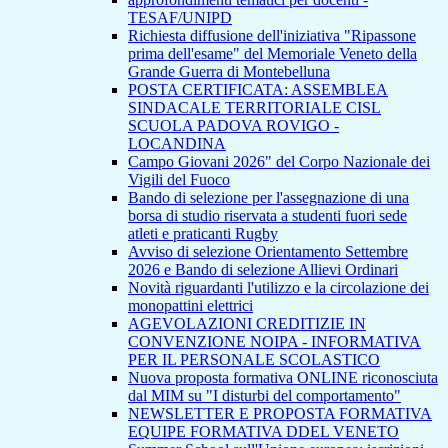
TESAF/UNIPD
Richiesta diffusione dell'iniziativa "Ripassone
prima dell'esame" del Memoriale Veneto della
Grande Guerra di Montebelluna
POSTA CERTIFICATA: ASSEMBLEA
SINDACALE TERRITORIALE CISL
SCUOLA PADOVA ROVIGO -
LOCANDINA
Campo Giovani 2026" del Corpo Nazionale dei
Vigili del Fuoco
Bando di selezione per l'assegnazione di una
borsa di studio riservata a studenti fuori sede
atleti e praticanti Rugby
Avviso di selezione Orientamento Settembre
2026 e Bando di selezione Allievi Ordinari
Novità riguardanti l'utilizzo e la circolazione dei
monopattini elettrici
AGEVOLAZIONI CREDITIZIE IN
CONVENZIONE NOIPA - INFORMATIVA
PER IL PERSONALE SCOLASTICO
Nuova proposta formativa ONLINE riconosciuta
dal MIM su "I disturbi del comportamento"
NEWSLETTER E PROPOSTA FORMATIVA
EQUIPE FORMATIVA DDEL VENETO