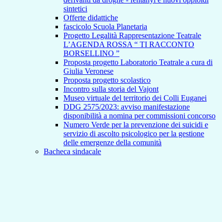
sintetici
Offerte didattiche
fascicolo Scuola Planetaria
Progetto Legalità Rappresentazione Teatrale
L’AGENDA ROSSA “ TI RACCONTO
BORSELLINO ”
Proposta progetto Laboratorio Teatrale a cura di
Giulia Veronese
Proposta progetto scolastico
Incontro sulla storia del Vajont
Museo virtuale del territorio dei Colli Euganei
DDG 2575/2023: avviso manifestazione
disponibilità a nomina per commissioni concorso
Numero Verde per la prevenzione dei suicidi e
servizio di ascolto psicologico per la gestione
delle emergenze della comunità
Bacheca sindacale