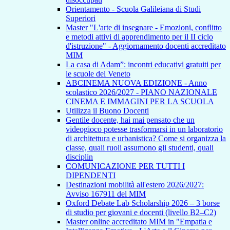
Orientamento - Scuola Galileiana di Studi
Superiori
Master "L'arte di insegnare - Emozioni, conflitto
e metodi attivi di apprendimento per il II ciclo
d'istruzione" - Aggiornamento docenti accreditato
MIM
La casa di Adam”: incontri educativi gratuiti per
le scuole del Veneto
ABCINEMA NUOVA EDIZIONE - Anno
scolastico 2026/2027 - PIANO NAZIONALE
CINEMA E IMMAGINI PER LA SCUOLA
Utilizza il Buono Docenti
Gentile docente, hai mai pensato che un
videogioco potesse trasformarsi in un laboratorio
di architettura e urbanistica? Come si organizza la
classe, quali ruoli assumono gli studenti, quali
disciplin
COMUNICAZIONE PER TUTTI I
DIPENDENTI
Destinazioni mobilità all'estero 2026/2027:
Avviso 167911 del MIM
Oxford Debate Lab Scholarship 2026 – 3 borse
di studio per giovani e docenti (livello B2–C2)
Master online accreditato MIM in "Empatia e