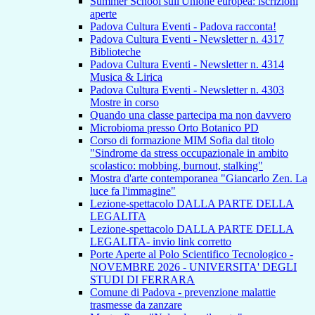
Summer School sull'Unione europea: iscrizioni
aperte
Padova Cultura Eventi - Padova racconta!
Padova Cultura Eventi - Newsletter n. 4317
Biblioteche
Padova Cultura Eventi - Newsletter n. 4314
Musica & Lirica
Padova Cultura Eventi - Newsletter n. 4303
Mostre in corso
Quando una classe partecipa ma non davvero
Microbioma presso Orto Botanico PD
Corso di formazione MIM Sofia dal titolo
"Sindrome da stress occupazionale in ambito
scolastico: mobbing, burnout, stalking"
Mostra d'arte contemporanea "Giancarlo Zen. La
luce fa l'immagine"
Lezione-spettacolo DALLA PARTE DELLA
LEGALITA
Lezione-spettacolo DALLA PARTE DELLA
LEGALITA- invio link corretto
Porte Aperte al Polo Scientifico Tecnologico -
NOVEMBRE 2026 - UNIVERSITA' DEGLI
STUDI DI FERRARA
Comune di Padova - prevenzione malattie
trasmesse da zanzare