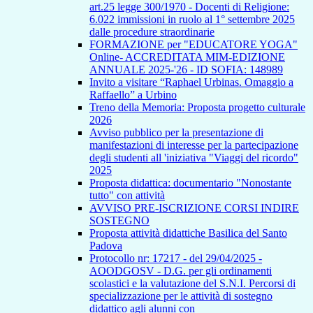
art.25 legge 300/1970 - Docenti di Religione:
6.022 immissioni in ruolo al 1° settembre 2025
dalle procedure straordinarie
FORMAZIONE per "EDUCATORE YOGA"
Online- ACCREDITATA MIM-EDIZIONE
ANNUALE 2025-'26 - ID SOFIA: 148989
Invito a visitare “Raphael Urbinas. Omaggio a
Raffaello” a Urbino
Treno della Memoria: Proposta progetto culturale
2026
Avviso pubblico per la presentazione di
manifestazioni di interesse per la partecipazione
degli studenti all 'iniziativa "Viaggi del ricordo"
2025
Proposta didattica: documentario "Nonostante
tutto" con attività
AVVISO PRE-ISCRIZIONE CORSI INDIRE
SOSTEGNO
Proposta attività didattiche Basilica del Santo
Padova
Protocollo nr: 17217 - del 29/04/2025 -
AOODGOSV - D.G. per gli ordinamenti
scolastici e la valutazione del S.N.I. Percorsi di
specializzazione per le attività di sostegno
didattico agli alunni con