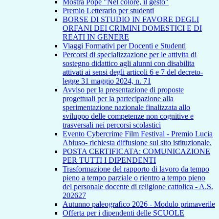
Mostra Pope "Nel colore, il gesto"
Premio Letterario per studenti
BORSE DI STUDIO IN FAVORE DEGLI
ORFANI DEI CRIMINI DOMESTICI E DI
REATI IN GENERE
Viaggi Formativi per Docenti e Studenti
Percorsi di specializzazione per le attivita di
sostegno didattico agli alunni con disabilita
attivati ai sensi degli articoli 6 e 7 del decreto-
legge 31 maggio 2024, n. 71
Avviso per la presentazione di proposte
progettuali per la partecipazione alla
sperimentazione nazionale finalizzata allo
sviluppo delle competenze non cognitive e
trasversali nei percorsi scolastici
Evento Cybercrime Film Festival - Premio Lucia
Abiuso- richiesta diffusione sul sito istituzionale.
POSTA CERTIFICATA: COMUNICAZIONE
PER TUTTI I DIPENDENTI
Trasformazione del rapporto di lavoro da tempo
pieno a tempo parziale o rientro a tempo pieno
del personale docente di religione cattolica - A.S.
202627
Autunno paleografico 2026 - Modulo primaverile
Offerta per i dipendenti delle SCUOLE