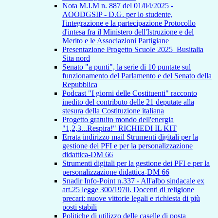
Nota M.I.M n. 887 del 01/04/2025 -
AOODGSIP - D.G. per lo studente,
l'integrazione e la partecipazione Protocollo
d'intesa fra il Ministero dell'Istruzione e del
Merito e le Associazioni Partigiane
Presentazione Progetto Scuole 2025_Busitalia
Sita nord
Senato "a punti", la serie di 10 puntate sul
funzionamento del Parlamento e del Senato della
Repubblica
Podcast "I giorni delle Costituenti" racconto
inedito del contributo delle 21 deputate alla
stesura della Costituzione italiana
Progetto gratuito mondo dell'energia
"1,2,3...Respira!" RICHIEDI IL KIT
Errata indirizzo mail Strumenti digitali per la
gestione dei PFI e per la personalizzazione
didattica-DM 66
Strumenti digitali per la gestione dei PFI e per la
personalizzazione didattica-DM 66
Snadir Info-Point n.337 - All'albo sindacale ex
art.25 legge 300/1970. Docenti di religione
precari: nuove vittorie legali e richiesta di più
posti stabili
Politiche di utilizzo delle caselle di posta