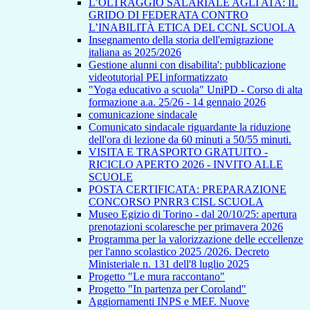
L’OLTRAGGIO SALARIALE AGLI ATA: IL
GRIDO DI FEDERATA CONTRO
L’INABILITÀ ETICA DEL CCNL SCUOLA
Insegnamento della storia dell'emigrazione
italiana as 2025/2026
Gestione alunni con disabilita': pubblicazione
videotutorial PEI informatizzato
"Yoga educativo a scuola" UniPD - Corso di alta
formazione a.a. 25/26 - 14 gennaio 2026
comunicazione sindacale
Comunicato sindacale riguardante la riduzione
dell'ora di lezione da 60 minuti a 50/55 minuti.
VISITA E TRASPORTO GRATUITO -
RICICLO APERTO 2026 - INVITO ALLE
SCUOLE
POSTA CERTIFICATA: PREPARAZIONE
CONCORSO PNRR3 CISL SCUOLA
Museo Egizio di Torino - dal 20/10/25: apertura
prenotazioni scolaresche per primavera 2026
Programma per la valorizzazione delle eccellenze
per l'anno scolastico 2025 /2026. Decreto
Ministeriale n. 131 dell'8 luglio 2025
Progetto "Le mura raccontano"
Progetto "In partenza per Coroland"
Aggiornamenti INPS e MEF. Nuove