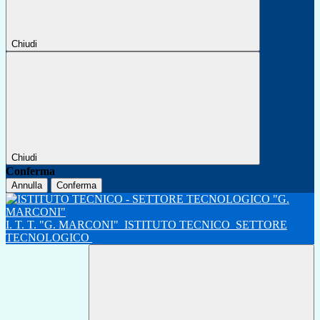
Chiudi
Chiudi
Conferma
Annulla
Conferma
I. T. T. "G. MARCONI"
ISTITUTO TECNICO
SETTORE
TECNOLOGICO