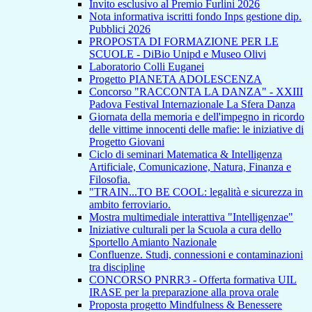
Invito esclusivo al Premio Furlini 2026
Nota informativa iscritti fondo Inps gestione dip.
Pubblici 2026
PROPOSTA DI FORMAZIONE PER LE
SCUOLE - DiBio Unipd e Museo Olivi
Laboratorio Colli Euganei
Progetto PIANETA ADOLESCENZA
Concorso "RACCONTA LA DANZA" - XXIII
Padova Festival Internazionale La Sfera Danza
Giornata della memoria e dell'impegno in ricordo
delle vittime innocenti delle mafie: le iniziative di
Progetto Giovani
Ciclo di seminari Matematica & Intelligenza
Artificiale, Comunicazione, Natura, Finanza e
Filosofia.
"TRAIN...TO BE COOL: legalità e sicurezza in
ambito ferroviario.
Mostra multimediale interattiva "Intelligenzae"
Iniziative culturali per la Scuola a cura dello
Sportello Amianto Nazionale
Confluenze. Studi, connessioni e contaminazioni
tra discipline
CONCORSO PNRR3 - Offerta formativa UIL
IRASE per la preparazione alla prova orale
Proposta progetto Mindfulness & Benessere