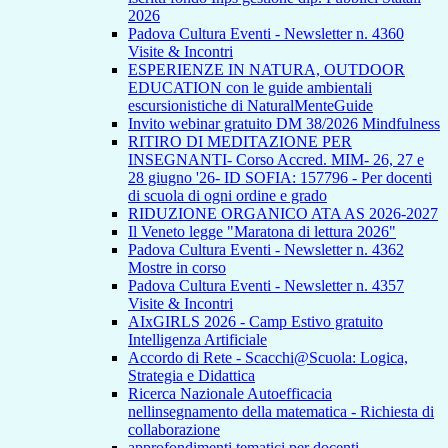
2026
Padova Cultura Eventi - Newsletter n. 4360
Visite & Incontri
ESPERIENZE IN NATURA, OUTDOOR
EDUCATION con le guide ambientali
escursionistiche di NaturalMenteGuide
Invito webinar gratuito DM 38/2026 Mindfulness
RITIRO DI MEDITAZIONE PER
INSEGNANTI- Corso Accred. MIM- 26, 27 e
28 giugno '26- ID SOFIA: 157796 - Per docenti
di scuola di ogni ordine e grado
RIDUZIONE ORGANICO ATA AS 2026-2027
Il Veneto legge "Maratona di lettura 2026"
Padova Cultura Eventi - Newsletter n. 4362
Mostre in corso
Padova Cultura Eventi - Newsletter n. 4357
Visite & Incontri
AIxGIRLS 2026 - Camp Estivo gratuito
Intelligenza Artificiale
Accordo di Rete - Scacchi@Scuola: Logica,
Strategia e Didattica
Ricerca Nazionale Autoefficacia
nellinsegnamento della matematica - Richiesta di
collaborazione
approfondimenti tematici per docenti -