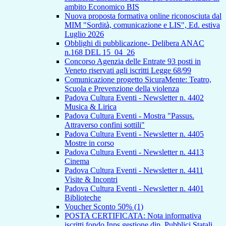
ambito Economico BIS
Nuova proposta formativa online riconosciuta dal
MIM "Sordità, comunicazione e LIS", Ed. estiva
Luglio 2026
Obblighi di pubblicazione- Delibera ANAC
n.168 DEL 15_04_26
Concorso Agenzia delle Entrate 93 posti in
Veneto riservati agli iscritti Legge 68/99
Comunicazione progetto SicuraMente: Teatro,
Scuola e Prevenzione della violenza
Padova Cultura Eventi - Newsletter n. 4402
Musica & Lirica
Padova Cultura Eventi - Mostra "Passus.
Attraverso confini sottili"
Padova Cultura Eventi - Newsletter n. 4405
Mostre in corso
Padova Cultura Eventi - Newsletter n. 4413
Cinema
Padova Cultura Eventi - Newsletter n. 4411
Visite & Incontri
Padova Cultura Eventi - Newsletter n. 4401
Biblioteche
Voucher Sconto 50% (1)
POSTA CERTIFICATA: Nota informativa
iscritti fondo Inps gestione dip. Pubblici Statali