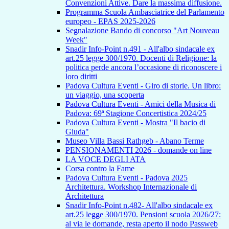
Convenzioni Attive. Dare la massima diffusione.
Programma Scuola Ambasciatrice del Parlamento
europeo - EPAS 2025-2026
Segnalazione Bando di concorso "Art Nouveau
Week"
Snadir Info-Point n.491 - All'albo sindacale ex
art.25 legge 300/1970. Docenti di Religione: la
politica perde ancora l’occasione di riconoscere i
loro diritti
Padova Cultura Eventi - Giro di storie. Un libro:
un viaggio, una scoperta
Padova Cultura Eventi - Amici della Musica di
Padova: 69ª Stagione Concertistica 2024/25
Padova Cultura Eventi - Mostra "Il bacio di
Giuda"
Museo Villa Bassi Rathgeb - Abano Terme
PENSIONAMENTI 2026 - domande on line
LA VOCE DEGLI ATA
Corsa contro la Fame
Padova Cultura Eventi - Padova 2025
Architettura. Workshop Internazionale di
Architettura
Snadir Info-Point n.482- All'albo sindacale ex
art.25 legge 300/1970. Pensioni scuola 2026/27:
al via le domande, resta aperto il nodo Passweb