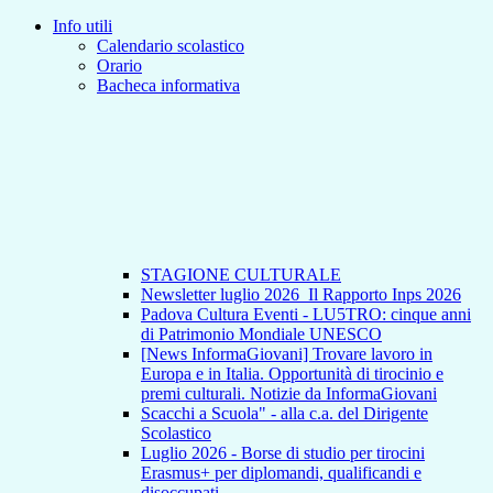
Info utili
Calendario scolastico
Orario
Bacheca informativa
STAGIONE CULTURALE
Newsletter luglio 2026_Il Rapporto Inps 2026
Padova Cultura Eventi - LU5TRO: cinque anni
di Patrimonio Mondiale UNESCO
[News InformaGiovani] Trovare lavoro in
Europa e in Italia. Opportunità di tirocinio e
premi culturali. Notizie da InformaGiovani
Scacchi a Scuola" - alla c.a. del Dirigente
Scolastico
Luglio 2026 - Borse di studio per tirocini
Erasmus+ per diplomandi, qualificandi e
disoccupati