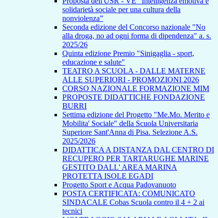
Proposta dell'USR - VE “Intelligenza emotiva e
solidarietà sociale per una cultura della
nonviolenza”
Seconda edizione del Concorso nazionale "No
alla droga, no ad ogni forma di dipendenza" a. s.
2025/26
Quinta edizione Premio "Sinigaglia - sport,
educazione e salute"
TEATRO A SCUOLA - DALLE MATERNE
ALLE SUPERIORI - PROMOZIONI 2026
CORSO NAZIONALE FORMAZIONE MIM
PROPOSTE DIDATTICHE FONDAZIONE
BURRI
Settima edizione del Progetto "Me.Mo. Merito e
Mobilita' Sociale" della Scuola Universitaria
Superiore Sant'Anna di Pisa. Selezione A.S.
2025/2026
DIDATTICA A DISTANZA DAL CENTRO DI
RECUPERO PER TARTARUGHE MARINE
GESTITO DALL' AREA MARINA
PROTETTA ISOLE EGADI
Progetto Sport e Acqua Padovanuoto
POSTA CERTIFICATA: COMUNICATO
SINDACALE Cobas Scuola contro il 4 + 2 ai
tecnici