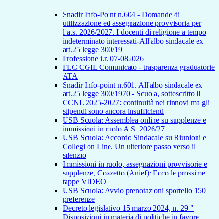
Snadir Info-Point n.604 - Domande di
utilizzazione ed assegnazione provvisoria per
l’a.s. 2026/2027. I docenti di religione a tempo
indeterminato interessati-All'albo sindacale ex
art.25 legge 300/19
Professione i.r. 07-082026
FLC CGIL Comunicato - trasparenza graduatorie
ATA
Snadir Info-point n.601. All'albo sindacale ex
art.25 legge 300/1970 - Scuola, sottoscritto il
CCNL 2025-2027: continuità nei rinnovi ma gli
stipendi sono ancora insufficienti
USB Scuola: Assemblea online su supplenze e
immissioni in ruolo A.S. 2026/27
USB Scuola: Accordo Sindacale su Riunioni e
Collegi on Line. Un ulteriore passo verso il
silenzio
Immissioni in ruolo, assegnazioni provvisorie e
supplenze, Cozzetto (Anief): Ecco le prossime
tappe VIDEO
USB Scuola: Avvio prenotazioni sportello 150
preferenze
Decreto legislativo 15 marzo 2024, n. 29 "
Disposizioni in materia di politiche in favore