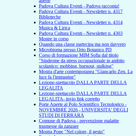
aperte
Padova Cultura Eventi - Padova racconta!
Padova Cultura Eventi - Newsletter n. 4317
Biblioteche
Padova Cultura Eventi - Newsletter n. 4314
Musica & Lirica
Padova Cultura Eventi - Newsletter n. 4303
Mostre in corso
Quando una classe partecipa ma non davvero
Microbioma presso Orto Botanico PD
Corso di formazione MIM Sofia dal titolo
"Sindrome da stress occupazionale in ambito
scolastico: mobbing, burnout, stalking"
Mostra d'arte contemporanea "Giancarlo Zen. La
luce fa l'immagine"
Lezione-spettacolo DALLA PARTE DELLA
LEGALITA
Lezione-spettacolo DALLA PARTE DELLA
LEGALITA- invio link corretto
Porte Aperte al Polo Scientifico Tecnologico -
NOVEMBRE 2026 - UNIVERSITA' DEGLI
STUDI DI FERRARA
Comune di Padova - prevenzione malattie
trasmesse da zanzare
Mostra Pope "Nel colore, il gesto"