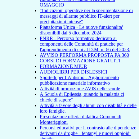
OMAGGIO
"Indicazioni operative per la sperimentazione di
messaggi di allarme pubblico IT-alert per
precipitazioni intense"
Piattaforma Unica - Le nuove funzionalita'
disponibili dal 5 dicembre 2024
PNRR - Percorso formativo dedicato ai
componenti delle Comunità di pratiche per
l'apprendimento di cui al D.M. n. 66 del 2023.
AVVISO PERFORMA PROPOSTA PA 360
CORSI DI FORMAZIONE GRATUITI .
FORMAZIONE MIUR
AUDIOLIBRI PER DISLESSICI
Sportelli per l’Autismo - Aggiornamento
pubblicazione materiale informativo
Attività di promozione AVIS nelle scuole
A Scuola di Epilessia, quando la malattia ci
chiede di sapere”
Attività a favore degli alunni con disabilità e delle
loro famiglie.
Presentazione offerta didattica Comune di
Monteriggioni
Percorsi educativi per il contrasto alle dipendenze
derivanti da droghe - fentanyl e nuovi oppioidi
sintetici