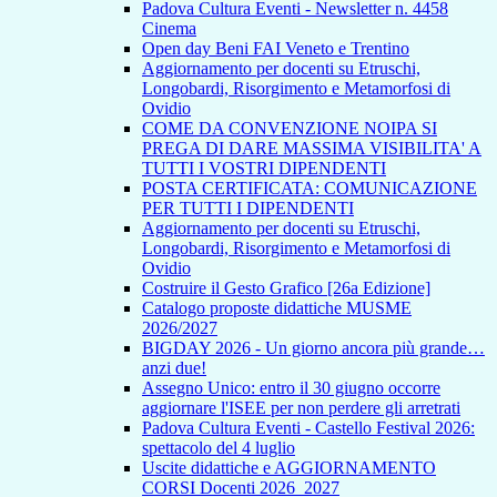
Padova Cultura Eventi - Newsletter n. 4458
Cinema
Open day Beni FAI Veneto e Trentino
Aggiornamento per docenti su Etruschi,
Longobardi, Risorgimento e Metamorfosi di
Ovidio
COME DA CONVENZIONE NOIPA SI
PREGA DI DARE MASSIMA VISIBILITA' A
TUTTI I VOSTRI DIPENDENTI
POSTA CERTIFICATA: COMUNICAZIONE
PER TUTTI I DIPENDENTI
Aggiornamento per docenti su Etruschi,
Longobardi, Risorgimento e Metamorfosi di
Ovidio
Costruire il Gesto Grafico [26a Edizione]
Catalogo proposte didattiche MUSME
2026/2027
BIGDAY 2026 - Un giorno ancora più grande…
anzi due!
Assegno Unico: entro il 30 giugno occorre
aggiornare l'ISEE per non perdere gli arretrati
Padova Cultura Eventi - Castello Festival 2026:
spettacolo del 4 luglio
Uscite didattiche e AGGIORNAMENTO
CORSI Docenti 2026_2027