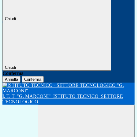
Chiudi
Chiudi
Conferma
Annulla
Conferma
I. T. T. "G. MARCONI"
ISTITUTO TECNICO
SETTORE
TECNOLOGICO