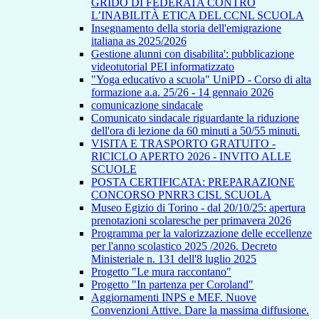
GRIDO DI FEDERATA CONTRO
L’INABILITÀ ETICA DEL CCNL SCUOLA
Insegnamento della storia dell'emigrazione
italiana as 2025/2026
Gestione alunni con disabilita': pubblicazione
videotutorial PEI informatizzato
"Yoga educativo a scuola" UniPD - Corso di alta
formazione a.a. 25/26 - 14 gennaio 2026
comunicazione sindacale
Comunicato sindacale riguardante la riduzione
dell'ora di lezione da 60 minuti a 50/55 minuti.
VISITA E TRASPORTO GRATUITO -
RICICLO APERTO 2026 - INVITO ALLE
SCUOLE
POSTA CERTIFICATA: PREPARAZIONE
CONCORSO PNRR3 CISL SCUOLA
Museo Egizio di Torino - dal 20/10/25: apertura
prenotazioni scolaresche per primavera 2026
Programma per la valorizzazione delle eccellenze
per l'anno scolastico 2025 /2026. Decreto
Ministeriale n. 131 dell'8 luglio 2025
Progetto "Le mura raccontano"
Progetto "In partenza per Coroland"
Aggiornamenti INPS e MEF. Nuove
Convenzioni Attive. Dare la massima diffusione.