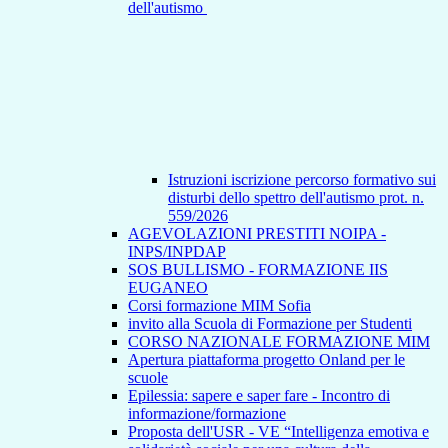
dell'autismo
Istruzioni iscrizione percorso formativo sui
disturbi dello spettro dell'autismo prot. n.
559/2026
AGEVOLAZIONI PRESTITI NOIPA -
INPS/INPDAP
SOS BULLISMO - FORMAZIONE IIS
EUGANEO
Corsi formazione MIM Sofia
invito alla Scuola di Formazione per Studenti
CORSO NAZIONALE FORMAZIONE MIM
Apertura piattaforma progetto Onland per le
scuole
Epilessia: sapere e saper fare - Incontro di
informazione/formazione
Proposta dell'USR - VE “Intelligenza emotiva e