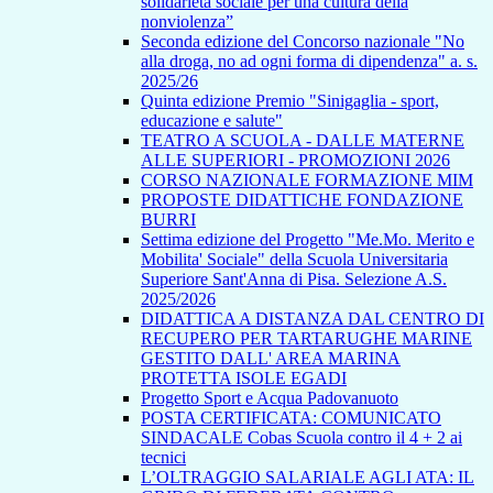
solidarietà sociale per una cultura della
nonviolenza”
Seconda edizione del Concorso nazionale "No
alla droga, no ad ogni forma di dipendenza" a. s.
2025/26
Quinta edizione Premio "Sinigaglia - sport,
educazione e salute"
TEATRO A SCUOLA - DALLE MATERNE
ALLE SUPERIORI - PROMOZIONI 2026
CORSO NAZIONALE FORMAZIONE MIM
PROPOSTE DIDATTICHE FONDAZIONE
BURRI
Settima edizione del Progetto "Me.Mo. Merito e
Mobilita' Sociale" della Scuola Universitaria
Superiore Sant'Anna di Pisa. Selezione A.S.
2025/2026
DIDATTICA A DISTANZA DAL CENTRO DI
RECUPERO PER TARTARUGHE MARINE
GESTITO DALL' AREA MARINA
PROTETTA ISOLE EGADI
Progetto Sport e Acqua Padovanuoto
POSTA CERTIFICATA: COMUNICATO
SINDACALE Cobas Scuola contro il 4 + 2 ai
tecnici
L’OLTRAGGIO SALARIALE AGLI ATA: IL