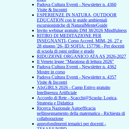
Padova Cultura Eventi - Newsletter n. 4360
Visite & Incontri
ESPERIENZE IN NATURA, OUTDOOR
EDUCATION con le guide ambientali
escursionistiche di NaturalMenteGuide
Invito webinar gratuito DM 38/2026 Mindfulness
RITIRO DI MEDITAZIONE PER
INSEGNANTI- Corso Accred. MIM- 26, 27 e
28 giugno '26- ID SOFIA: 157796 - Per docenti
di scuola di ogni ordine e grado
RIDUZIONE ORGANICO ATA AS 2026-2027
Il Veneto legge "Maratona di lettura 2026"
Padova Cultura Eventi - Newsletter n. 4362
Mostre in corso
Padova Cultura Eventi - Newsletter n. 4357
Visite & Incontri
AIxGIRLS 2026 - Camp Estivo gratuito
Intelligenza Artificiale
Accordo di Rete - Scacchi@Scuola: Logica,
Strategia e Didattica
Ricerca Nazionale Autoefficacia
nellinsegnamento della matematica - Richiesta di
collaborazione
approfondimenti tematici per docenti -
TESAF/UNIPD