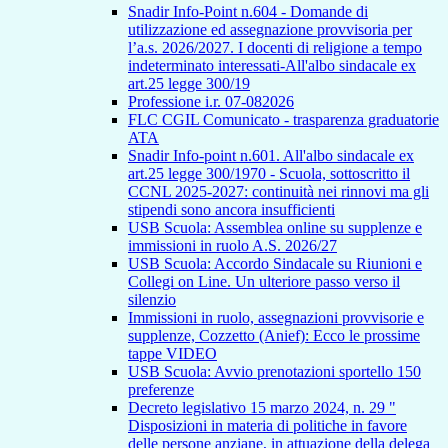
Snadir Info-Point n.604 - Domande di
utilizzazione ed assegnazione provvisoria per
l’a.s. 2026/2027. I docenti di religione a tempo
indeterminato interessati-All'albo sindacale ex
art.25 legge 300/19
Professione i.r. 07-082026
FLC CGIL Comunicato - trasparenza graduatorie
ATA
Snadir Info-point n.601. All'albo sindacale ex
art.25 legge 300/1970 - Scuola, sottoscritto il
CCNL 2025-2027: continuità nei rinnovi ma gli
stipendi sono ancora insufficienti
USB Scuola: Assemblea online su supplenze e
immissioni in ruolo A.S. 2026/27
USB Scuola: Accordo Sindacale su Riunioni e
Collegi on Line. Un ulteriore passo verso il
silenzio
Immissioni in ruolo, assegnazioni provvisorie e
supplenze, Cozzetto (Anief): Ecco le prossime
tappe VIDEO
USB Scuola: Avvio prenotazioni sportello 150
preferenze
Decreto legislativo 15 marzo 2024, n. 29 "
Disposizioni in materia di politiche in favore
delle persone anziane, in attuazione della delega