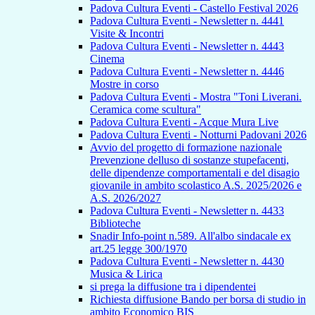
Padova Cultura Eventi - Castello Festival 2026
Padova Cultura Eventi - Newsletter n. 4441
Visite & Incontri
Padova Cultura Eventi - Newsletter n. 4443
Cinema
Padova Cultura Eventi - Newsletter n. 4446
Mostre in corso
Padova Cultura Eventi - Mostra "Toni Liverani.
Ceramica come scultura"
Padova Cultura Eventi - Acque Mura Live
Padova Cultura Eventi - Notturni Padovani 2026
Avvio del progetto di formazione nazionale
Prevenzione delluso di sostanze stupefacenti,
delle dipendenze comportamentali e del disagio
giovanile in ambito scolastico A.S. 2025/2026 e
A.S. 2026/2027
Padova Cultura Eventi - Newsletter n. 4433
Biblioteche
Snadir Info-point n.589. All'albo sindacale ex
art.25 legge 300/1970
Padova Cultura Eventi - Newsletter n. 4430
Musica & Lirica
si prega la diffusione tra i dipendentei
Richiesta diffusione Bando per borsa di studio in
ambito Economico BIS