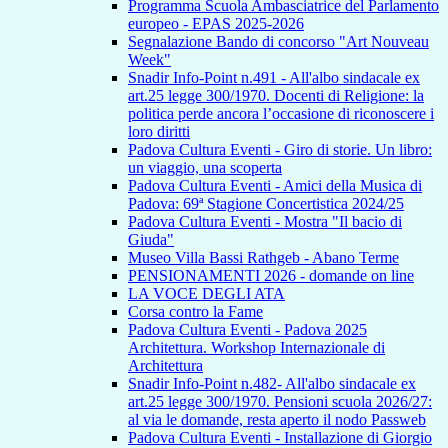
Programma Scuola Ambasciatrice del Parlamento
europeo - EPAS 2025-2026
Segnalazione Bando di concorso "Art Nouveau
Week"
Snadir Info-Point n.491 - All'albo sindacale ex
art.25 legge 300/1970. Docenti di Religione: la
politica perde ancora l’occasione di riconoscere i
loro diritti
Padova Cultura Eventi - Giro di storie. Un libro:
un viaggio, una scoperta
Padova Cultura Eventi - Amici della Musica di
Padova: 69ª Stagione Concertistica 2024/25
Padova Cultura Eventi - Mostra "Il bacio di
Giuda"
Museo Villa Bassi Rathgeb - Abano Terme
PENSIONAMENTI 2026 - domande on line
LA VOCE DEGLI ATA
Corsa contro la Fame
Padova Cultura Eventi - Padova 2025
Architettura. Workshop Internazionale di
Architettura
Snadir Info-Point n.482- All'albo sindacale ex
art.25 legge 300/1970. Pensioni scuola 2026/27:
al via le domande, resta aperto il nodo Passweb
Padova Cultura Eventi - Installazione di Giorgio