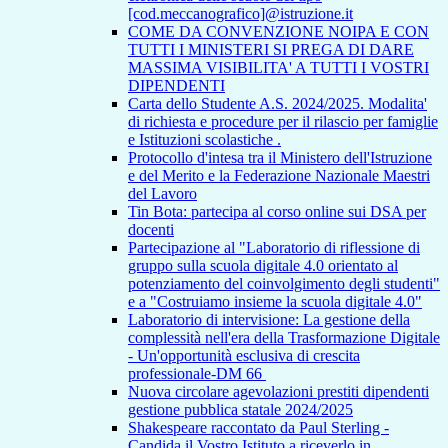
[cod.meccanografico]@istruzione.it
COME DA CONVENZIONE NOIPA E CON
TUTTI I MINISTERI SI PREGA DI DARE
MASSIMA VISIBILITA' A TUTTI I VOSTRI
DIPENDENTI
Carta dello Studente A.S. 2024/2025. Modalita'
di richiesta e procedure per il rilascio per famiglie
e Istituzioni scolastiche .
Protocollo d'intesa tra il Ministero dell'Istruzione
e del Merito e la Federazione Nazionale Maestri
del Lavoro
Tin Bota: partecipa al corso online sui DSA per
docenti
Partecipazione al "Laboratorio di riflessione di
gruppo sulla scuola digitale 4.0 orientato al
potenziamento del coinvolgimento degli studenti"
e a "Costruiamo insieme la scuola digitale 4.0"
Laboratorio di intervisione: La gestione della
complessità nell'era della Trasformazione Digitale
- Un'opportunità esclusiva di crescita
professionale-DM 66
Nuova circolare agevolazioni prestiti dipendenti
gestione pubblica statale 2024/2025
Shakespeare raccontato da Paul Sterling -
Candida il Vostro Istituto a riceverlo in