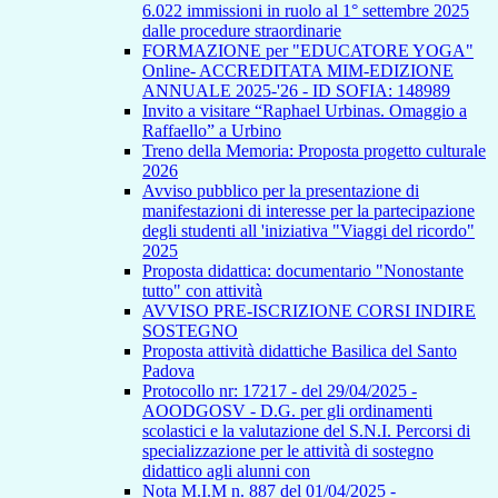
6.022 immissioni in ruolo al 1° settembre 2025
dalle procedure straordinarie
FORMAZIONE per "EDUCATORE YOGA"
Online- ACCREDITATA MIM-EDIZIONE
ANNUALE 2025-'26 - ID SOFIA: 148989
Invito a visitare “Raphael Urbinas. Omaggio a
Raffaello” a Urbino
Treno della Memoria: Proposta progetto culturale
2026
Avviso pubblico per la presentazione di
manifestazioni di interesse per la partecipazione
degli studenti all 'iniziativa "Viaggi del ricordo"
2025
Proposta didattica: documentario "Nonostante
tutto" con attività
AVVISO PRE-ISCRIZIONE CORSI INDIRE
SOSTEGNO
Proposta attività didattiche Basilica del Santo
Padova
Protocollo nr: 17217 - del 29/04/2025 -
AOODGOSV - D.G. per gli ordinamenti
scolastici e la valutazione del S.N.I. Percorsi di
specializzazione per le attività di sostegno
didattico agli alunni con
Nota M.I.M n. 887 del 01/04/2025 -