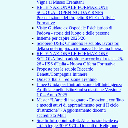
Vigna al Museo Eremitani
RETE NAZIONALE FORMAZIONE
SCUOLA - OPENING DAY RNFS
Presentazione del Progetto RETE e Attività
Formative
Visite Guidate ex Ospedale Psichiatrico di
Padova - storia del luogo e delle persone
Insieme per capire 2025/26
Sciopero USB: Chiudono le scuole, lavoratori
della scuola in piazza in massa! Palestina libera!
RETE NAZIONALE FORMAZIONE
SCUOLA Invito adesione accordo di rete as 25-
26 - IISS d'Italia - Nuova Offerta Formativa
Proposte per le scuole Riccardo
Benetti/Compagnia Initinere
Didacta Italia – edizione Trentino
Linee Guida per l’introduzione dell’Intelligenza
Artificiale nelle Istituzioni scolastiche Versione
1.0 – Anno 2025
Master “L’arte di insegnare - Emozioni, conflitto
e metodi attivi di apprendimento per il II ciclo
d’istruzione” - Aggiornamento docenti
accreditato Miur
Snadir Info-point n.404. All'albo sindacale ex
art.25 legge 300/1970 - Docenti di Religione: