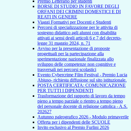
Premio Letterario per studenti
BORSE DI STUDIO IN FAVORE DEGLI
ORFANI DEI CRIMINI DOMESTICI E DI
REATI IN GENERE
Viaggi Formativi per Docenti e Studenti
Percorsi di specializzazione per le attivita di
sostegno didattico agli alunni con disabilita
attivati ai sensi degli articoli 6 e 7 del decreto-
legge 31 maggio 2024, n. 71
Avviso per la presentazione di proposte
progettuali per la partecipazione alla
sperimentazione nazionale finalizzata allo
sviluppo delle competenze non cognitive e
trasversali nei percorsi scolastici
Evento Cybercrime Film Festival - Premio Lucia
Abiuso- richiesta diffusione sul sito istituzionale.
POSTA CERTIFICATA: COMUNICAZIONE
PER TUTTI I DIPENDENTI
Trasformazione del rapporto di lavoro da tempo
pieno a tempo parziale o rientro a tempo pieno
del personale docente di religione cattolica - A.S.
202627
Autunno paleografico 2026 - Modulo primaverile
Offerta per i dipendenti delle SCUOLE
Invito esclusivo al Premio Furlini 2026