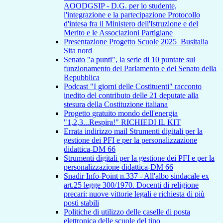
AOODGSIP - D.G. per lo studente,
l'integrazione e la partecipazione Protocollo
d'intesa fra il Ministero dell'Istruzione e del
Merito e le Associazioni Partigiane
Presentazione Progetto Scuole 2025_Busitalia
Sita nord
Senato "a punti", la serie di 10 puntate sul
funzionamento del Parlamento e del Senato della
Repubblica
Podcast "I giorni delle Costituenti" racconto
inedito del contributo delle 21 deputate alla
stesura della Costituzione italiana
Progetto gratuito mondo dell'energia
"1,2,3...Respira!" RICHIEDI IL KIT
Errata indirizzo mail Strumenti digitali per la
gestione dei PFI e per la personalizzazione
didattica-DM 66
Strumenti digitali per la gestione dei PFI e per la
personalizzazione didattica-DM 66
Snadir Info-Point n.337 - All'albo sindacale ex
art.25 legge 300/1970. Docenti di religione
precari: nuove vittorie legali e richiesta di più
posti stabili
Politiche di utilizzo delle caselle di posta
elettronica delle scuole del tipo