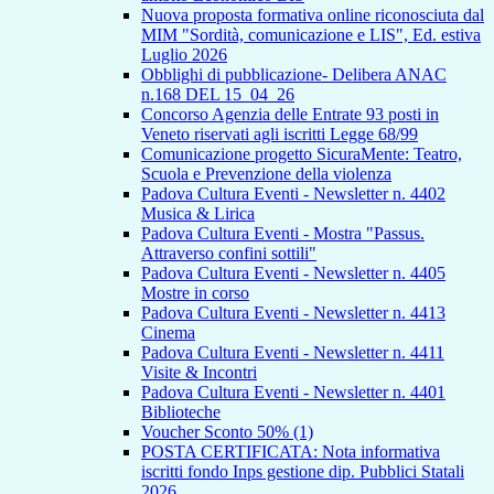
Nuova proposta formativa online riconosciuta dal
MIM "Sordità, comunicazione e LIS", Ed. estiva
Luglio 2026
Obblighi di pubblicazione- Delibera ANAC
n.168 DEL 15_04_26
Concorso Agenzia delle Entrate 93 posti in
Veneto riservati agli iscritti Legge 68/99
Comunicazione progetto SicuraMente: Teatro,
Scuola e Prevenzione della violenza
Padova Cultura Eventi - Newsletter n. 4402
Musica & Lirica
Padova Cultura Eventi - Mostra "Passus.
Attraverso confini sottili"
Padova Cultura Eventi - Newsletter n. 4405
Mostre in corso
Padova Cultura Eventi - Newsletter n. 4413
Cinema
Padova Cultura Eventi - Newsletter n. 4411
Visite & Incontri
Padova Cultura Eventi - Newsletter n. 4401
Biblioteche
Voucher Sconto 50% (1)
POSTA CERTIFICATA: Nota informativa
iscritti fondo Inps gestione dip. Pubblici Statali
2026