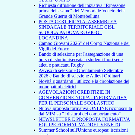
Richiesta diffusione dell'iniziativa "Ripassone
prima dell'esame" del Memoriale Veneto della
Grande Guerra di Montebelluna
POSTA CERTIFICATA: ASSEMBLEA
SINDACALE TERRITORIALE CISL
SCUOLA PADOVA ROVIGO -
LOCANDINA
Campo Giovani 2026" del Corpo Nazionale dei
Vigili del Fuoco
Bando di selezione per l'assegnazione di una
borsa di studio riservata a studenti fuori sede
atleti e praticanti Rugby
Avviso di selezione Orientamento Settembre
2026 e Bando di selezione Allievi Ordinari
Novità riguardanti l'utilizzo e la circolazione dei
monopattini elettrici
AGEVOLAZIONI CREDITIZIE IN
CONVENZIONE NOIPA - INFORMATIVA
PER IL PERSONALE SCOLASTICO
Nuova proposta formativa ONLINE riconosciuta
dal MIM su "I disturbi del comportamento"
NEWSLETTER E PROPOSTA FORMATIVA
EQUIPE FORMATIVA DDEL VENETO
Summer School sull'Unione europea: iscrizioni