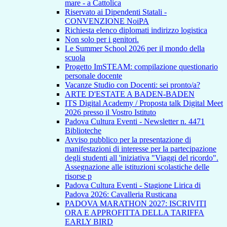
mare - a Cattolica
Riservato ai Dipendenti Statali -
CONVENZIONE NoiPA
Richiesta elenco diplomati indirizzo logistica
Non solo per i genitori.
Le Summer School 2026 per il mondo della
scuola
Progetto ImSTEAM: compilazione questionario
personale docente
Vacanze Studio con Docenti: sei pronto/a?
ARTE D'ESTATE A BADEN-BADEN
ITS Digital Academy / Proposta talk Digital Meet
2026 presso il Vostro Istituto
Padova Cultura Eventi - Newsletter n. 4471
Biblioteche
Avviso pubblico per la presentazione di
manifestazioni di interesse per la partecipazione
degli studenti all 'iniziativa "Viaggi del ricordo".
Assegnazione alle istituzioni scolastiche delle
risorse p
Padova Cultura Eventi - Stagione Lirica di
Padova 2026: Cavalleria Rusticana
PADOVA MARATHON 2027: ISCRIVITI
ORA E APPROFITTA DELLA TARIFFA
EARLY BIRD