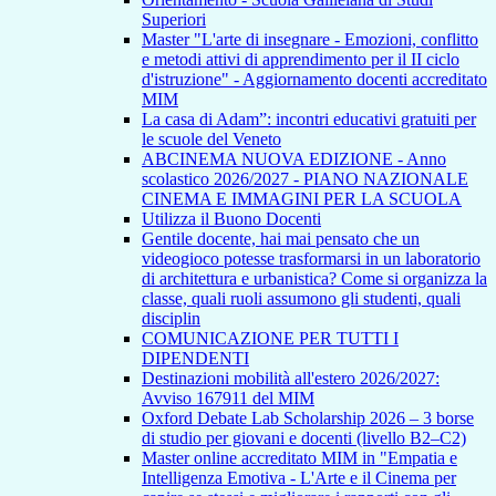
Superiori
Master "L'arte di insegnare - Emozioni, conflitto
e metodi attivi di apprendimento per il II ciclo
d'istruzione" - Aggiornamento docenti accreditato
MIM
La casa di Adam”: incontri educativi gratuiti per
le scuole del Veneto
ABCINEMA NUOVA EDIZIONE - Anno
scolastico 2026/2027 - PIANO NAZIONALE
CINEMA E IMMAGINI PER LA SCUOLA
Utilizza il Buono Docenti
Gentile docente, hai mai pensato che un
videogioco potesse trasformarsi in un laboratorio
di architettura e urbanistica? Come si organizza la
classe, quali ruoli assumono gli studenti, quali
disciplin
COMUNICAZIONE PER TUTTI I
DIPENDENTI
Destinazioni mobilità all'estero 2026/2027:
Avviso 167911 del MIM
Oxford Debate Lab Scholarship 2026 – 3 borse
di studio per giovani e docenti (livello B2–C2)
Master online accreditato MIM in "Empatia e
Intelligenza Emotiva - L'Arte e il Cinema per