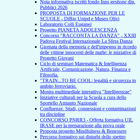
Nota informativa iscritti fondo Inps gestione dip.
Pubblici 2026
PROPOSTA DI FORMAZIONE PER LE
SCUOLE - DiBio Unipd e Museo Olivi
Laboratorio Colli Euganei
Progetto PIANETA ADOLESCENZA
Concorso "RACCONTA LA DANZA" - XXIII
Padova Festival Internazionale La Sfera Danza
Giornata della memoria e dell'impegno in ricordo
delle vittime innocenti delle mafie: le iniziative di
Progetto Giovani
Ciclo di seminari Matematica & Intelligenza
Artificiale, Comunicazione, Natura, Finanza e
Filosofia.
"TRAIN...TO BE COOL: legalità e sicurezza in
ambito ferroviario.
Mostra multimediale interattiva "Intelligenzae"
Iniziative culturali per la Scuola a cura dello
Sportello Amianto Nazionale
Confluenze. Studi, connessioni e contaminazioni
tra discipline
CONCORSO PNRR3 - Offerta formativa UIL
IRASE per la preparazione alla prova orale
Proposta progetto Mindfulness & Benessere
Percorso formativo sui disturbi dello spettro