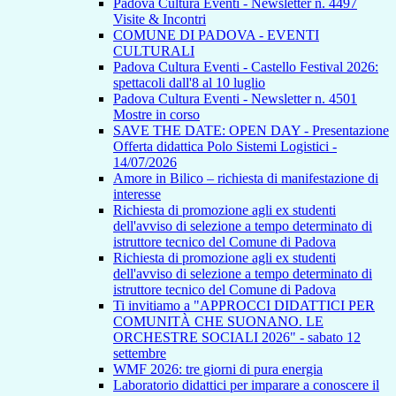
Padova Cultura Eventi - Newsletter n. 4497
Visite & Incontri
COMUNE DI PADOVA - EVENTI
CULTURALI
Padova Cultura Eventi - Castello Festival 2026:
spettacoli dall'8 al 10 luglio
Padova Cultura Eventi - Newsletter n. 4501
Mostre in corso
SAVE THE DATE: OPEN DAY - Presentazione
Offerta didattica Polo Sistemi Logistici -
14/07/2026
Amore in Bilico – richiesta di manifestazione di
interesse
Richiesta di promozione agli ex studenti
dell'avviso di selezione a tempo determinato di
istruttore tecnico del Comune di Padova
Richiesta di promozione agli ex studenti
dell'avviso di selezione a tempo determinato di
istruttore tecnico del Comune di Padova
Ti invitiamo a "APPROCCI DIDATTICI PER
COMUNITÀ CHE SUONANO. LE
ORCHESTRE SOCIALI 2026" - sabato 12
settembre
WMF 2026: tre giorni di pura energia
Laboratorio didattici per imparare a conoscere il