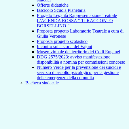
Offerte didattiche
fascicolo Scuola Planetaria
Progetto Legalità Rappresentazione Teatrale
L’AGENDA ROSSA “ TI RACCONTO
BORSELLINO ”
Proposta progetto Laboratorio Teatrale a cura di
Giulia Veronese
Proposta progetto scolastico
Incontro sulla storia del Vajont
Museo virtuale del territorio dei Colli Euganei
DDG 2575/2023: avviso manifestazione
disponibilità a nomina per commissioni concorso
Numero Verde per la prevenzione dei suicidi e
servizio di ascolto psicologico per la gestione
delle emergenze della comunità
Bacheca sindacale