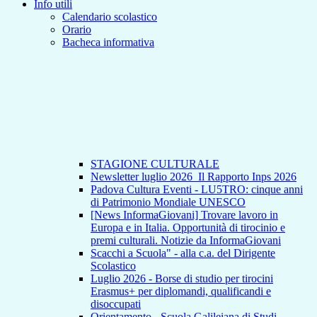
Info utili
Calendario scolastico
Orario
Bacheca informativa
STAGIONE CULTURALE
Newsletter luglio 2026_Il Rapporto Inps 2026
Padova Cultura Eventi - LU5TRO: cinque anni
di Patrimonio Mondiale UNESCO
[News InformaGiovani] Trovare lavoro in
Europa e in Italia. Opportunità di tirocinio e
premi culturali. Notizie da InformaGiovani
Scacchi a Scuola" - alla c.a. del Dirigente
Scolastico
Luglio 2026 - Borse di studio per tirocini
Erasmus+ per diplomandi, qualificandi e
disoccupati
Orientamento - Scuola Galileiana di Studi