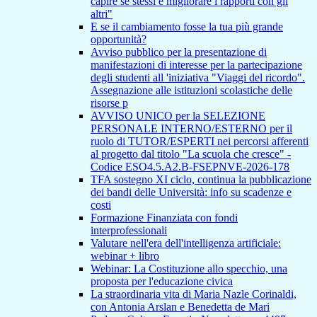
capire se stessi e migliorare i rapporti con gli
altri"
E se il cambiamento fosse la tua più grande
opportunità?
Avviso pubblico per la presentazione di
manifestazioni di interesse per la partecipazione
degli studenti all 'iniziativa "Viaggi del ricordo".
Assegnazione alle istituzioni scolastiche delle
risorse p
AVVISO UNICO per la SELEZIONE
PERSONALE INTERNO/ESTERNO per il
ruolo di TUTOR/ESPERTI nei percorsi afferenti
al progetto dal titolo "La scuola che cresce" -
Codice ESO4.5.A2.B-FSEPNVE-2026-178
TFA sostegno XI ciclo, continua la pubblicazione
dei bandi delle Università: info su scadenze e
costi
Formazione Finanziata con fondi
interprofessionali
Valutare nell'era dell'intelligenza artificiale:
webinar + libro
Webinar: La Costituzione allo specchio, una
proposta per l'educazione civica
La straordinaria vita di Maria Nazle Corinaldi,
con Antonia Arslan e Benedetta de Mari