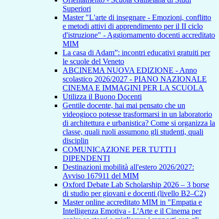
Superiori
Master "L'arte di insegnare - Emozioni, conflitto
e metodi attivi di apprendimento per il II ciclo
d'istruzione" - Aggiornamento docenti accreditato
MIM
La casa di Adam”: incontri educativi gratuiti per
le scuole del Veneto
ABCINEMA NUOVA EDIZIONE - Anno
scolastico 2026/2027 - PIANO NAZIONALE
CINEMA E IMMAGINI PER LA SCUOLA
Utilizza il Buono Docenti
Gentile docente, hai mai pensato che un
videogioco potesse trasformarsi in un laboratorio
di architettura e urbanistica? Come si organizza la
classe, quali ruoli assumono gli studenti, quali
disciplin
COMUNICAZIONE PER TUTTI I
DIPENDENTI
Destinazioni mobilità all'estero 2026/2027:
Avviso 167911 del MIM
Oxford Debate Lab Scholarship 2026 – 3 borse
di studio per giovani e docenti (livello B2–C2)
Master online accreditato MIM in "Empatia e
Intelligenza Emotiva - L'Arte e il Cinema per