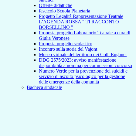
Offerte didattiche
fascicolo Scuola Planetaria
Progetto Legalità Rappresentazione Teatrale
L’AGENDA ROSSA “ TI RACCONTO
BORSELLINO ”
Proposta progetto Laboratorio Teatrale a cura di
Giulia Veronese
Proposta progetto scolastico
Incontro sulla storia del Vajont
Museo virtuale del territorio dei Colli Euganei
DDG 2575/2023: avviso manifestazione
disponibilità a nomina per commissioni concorso
Numero Verde per la prevenzione dei suicidi e
servizio di ascolto psicologico per la gestione
delle emergenze della comunità
Bacheca sindacale