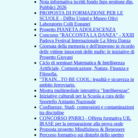
Nota informativa iscritti fondo Inps gestione dip.
Pubblici 2026
PROPOSTA DI FORMAZIONE PER LE
SCUOLE - DiBio Unipd e Museo Olivi
Laboratorio Colli Euganei
Progetto PIANETA ADOLESCENZA
Concorso "RACCONTA LA DANZA" - XXIII
Padova Festival Internazionale La Sfera Danza
Giornata della memoria e dell'impegno in ricordo
delle vittime innocenti delle mafie: le iniziative di
Progetto Giovani
Ciclo di seminari Matematica & Intelligenza
Artificiale, Comunicazione, Natura, Finanza e
Filosofia.
"TRAIN...TO BE COOL: legalità e sicurezza in
ambito ferroviario.
Mostra multimediale interattiva "Intelligenzae"
Iniziative culturali per la Scuola a cura dello
Sportello Amianto Nazionale
Confluenze. Studi, connessioni e contaminazioni
tra discipline
CONCORSO PNRR3 - Offerta formativa UIL
IRASE per la preparazione alla prova orale
Proposta progetto Mindfulness & Benessere
Percorso formativo sui disturbi dello spettro