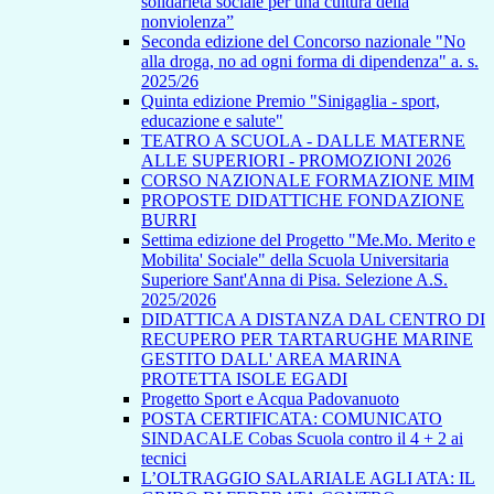
solidarietà sociale per una cultura della
nonviolenza”
Seconda edizione del Concorso nazionale "No
alla droga, no ad ogni forma di dipendenza" a. s.
2025/26
Quinta edizione Premio "Sinigaglia - sport,
educazione e salute"
TEATRO A SCUOLA - DALLE MATERNE
ALLE SUPERIORI - PROMOZIONI 2026
CORSO NAZIONALE FORMAZIONE MIM
PROPOSTE DIDATTICHE FONDAZIONE
BURRI
Settima edizione del Progetto "Me.Mo. Merito e
Mobilita' Sociale" della Scuola Universitaria
Superiore Sant'Anna di Pisa. Selezione A.S.
2025/2026
DIDATTICA A DISTANZA DAL CENTRO DI
RECUPERO PER TARTARUGHE MARINE
GESTITO DALL' AREA MARINA
PROTETTA ISOLE EGADI
Progetto Sport e Acqua Padovanuoto
POSTA CERTIFICATA: COMUNICATO
SINDACALE Cobas Scuola contro il 4 + 2 ai
tecnici
L’OLTRAGGIO SALARIALE AGLI ATA: IL