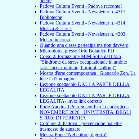
aperte
Padova Cultura Eventi - Padova racconta!
Padova Cultura Eventi - Newsletter n. 4317
Biblioteche
Padova Cultura Eventi - Newsletter n. 4314
Musica & Lirica
Padova Cultura Eventi - Newsletter n. 4303
Mostre in corso
Quando una classe partecipa ma non davvero
Microbioma presso Orto Botanico PD
Corso di formazione MIM Sofia dal titolo
"Sindrome da stress occupazionale in ambito
scolastico: mobbing, burnout, stalking"
Mostra d'arte contemporanea "Giancarlo Zen. La
luce fa l'immagine"
Lezione-spettacolo DALLA PARTE DELLA
LEGALITA
Lezione-spettacolo DALLA PARTE DELLA
LEGALITA- invio link corretto
Porte Aperte al Polo Scientifico Tecnologico -
NOVEMBRE 2026 - UNIVERSITA' DEGLI
STUDI DI FERRARA
Comune di Padova - prevenzione malattie
trasmesse da zanzare
Mostra Pope "Nel colore, il gesto"