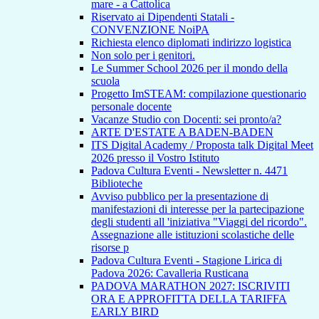
mare - a Cattolica
Riservato ai Dipendenti Statali -
CONVENZIONE NoiPA
Richiesta elenco diplomati indirizzo logistica
Non solo per i genitori.
Le Summer School 2026 per il mondo della
scuola
Progetto ImSTEAM: compilazione questionario
personale docente
Vacanze Studio con Docenti: sei pronto/a?
ARTE D'ESTATE A BADEN-BADEN
ITS Digital Academy / Proposta talk Digital Meet
2026 presso il Vostro Istituto
Padova Cultura Eventi - Newsletter n. 4471
Biblioteche
Avviso pubblico per la presentazione di
manifestazioni di interesse per la partecipazione
degli studenti all 'iniziativa "Viaggi del ricordo".
Assegnazione alle istituzioni scolastiche delle
risorse p
Padova Cultura Eventi - Stagione Lirica di
Padova 2026: Cavalleria Rusticana
PADOVA MARATHON 2027: ISCRIVITI
ORA E APPROFITTA DELLA TARIFFA
EARLY BIRD