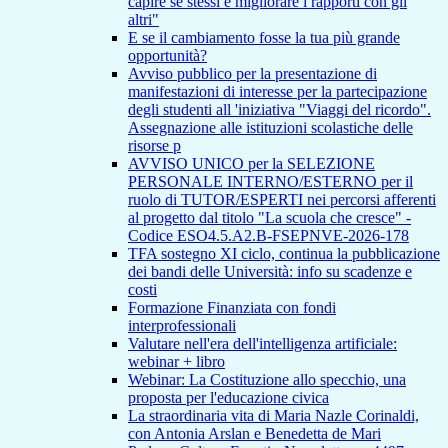
capire se stessi e migliorare i rapporti con gli
altri"
E se il cambiamento fosse la tua più grande
opportunità?
Avviso pubblico per la presentazione di
manifestazioni di interesse per la partecipazione
degli studenti all 'iniziativa "Viaggi del ricordo".
Assegnazione alle istituzioni scolastiche delle
risorse p
AVVISO UNICO per la SELEZIONE
PERSONALE INTERNO/ESTERNO per il
ruolo di TUTOR/ESPERTI nei percorsi afferenti
al progetto dal titolo "La scuola che cresce" -
Codice ESO4.5.A2.B-FSEPNVE-2026-178
TFA sostegno XI ciclo, continua la pubblicazione
dei bandi delle Università: info su scadenze e
costi
Formazione Finanziata con fondi
interprofessionali
Valutare nell'era dell'intelligenza artificiale:
webinar + libro
Webinar: La Costituzione allo specchio, una
proposta per l'educazione civica
La straordinaria vita di Maria Nazle Corinaldi,
con Antonia Arslan e Benedetta de Mari