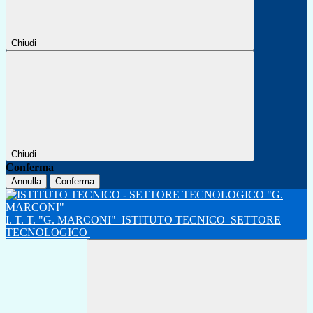
Chiudi
Chiudi
Conferma
Annulla
Conferma
I. T. T. "G. MARCONI"
ISTITUTO TECNICO
SETTORE
TECNOLOGICO