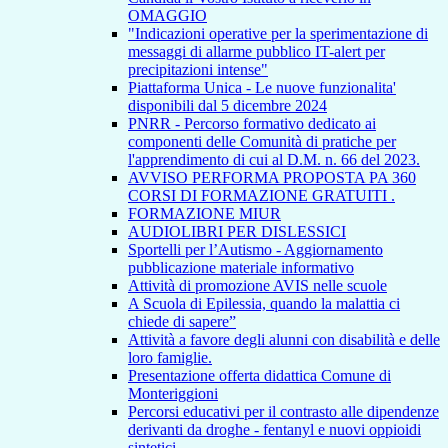
OMAGGIO
"Indicazioni operative per la sperimentazione di
messaggi di allarme pubblico IT-alert per
precipitazioni intense"
Piattaforma Unica - Le nuove funzionalita'
disponibili dal 5 dicembre 2024
PNRR - Percorso formativo dedicato ai
componenti delle Comunità di pratiche per
l'apprendimento di cui al D.M. n. 66 del 2023.
AVVISO PERFORMA PROPOSTA PA 360
CORSI DI FORMAZIONE GRATUITI .
FORMAZIONE MIUR
AUDIOLIBRI PER DISLESSICI
Sportelli per l’Autismo - Aggiornamento
pubblicazione materiale informativo
Attività di promozione AVIS nelle scuole
A Scuola di Epilessia, quando la malattia ci
chiede di sapere”
Attività a favore degli alunni con disabilità e delle
loro famiglie.
Presentazione offerta didattica Comune di
Monteriggioni
Percorsi educativi per il contrasto alle dipendenze
derivanti da droghe - fentanyl e nuovi oppioidi
sintetici