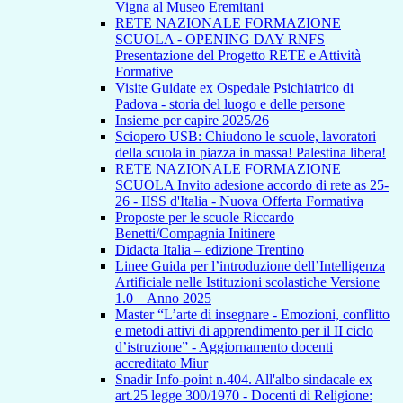
Vigna al Museo Eremitani
RETE NAZIONALE FORMAZIONE
SCUOLA - OPENING DAY RNFS
Presentazione del Progetto RETE e Attività
Formative
Visite Guidate ex Ospedale Psichiatrico di
Padova - storia del luogo e delle persone
Insieme per capire 2025/26
Sciopero USB: Chiudono le scuole, lavoratori
della scuola in piazza in massa! Palestina libera!
RETE NAZIONALE FORMAZIONE
SCUOLA Invito adesione accordo di rete as 25-
26 - IISS d'Italia - Nuova Offerta Formativa
Proposte per le scuole Riccardo
Benetti/Compagnia Initinere
Didacta Italia – edizione Trentino
Linee Guida per l’introduzione dell’Intelligenza
Artificiale nelle Istituzioni scolastiche Versione
1.0 – Anno 2025
Master “L’arte di insegnare - Emozioni, conflitto
e metodi attivi di apprendimento per il II ciclo
d’istruzione” - Aggiornamento docenti
accreditato Miur
Snadir Info-point n.404. All'albo sindacale ex
art.25 legge 300/1970 - Docenti di Religione: