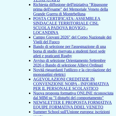
Richiesta diffusione dell'iniziativa "Ripassone
prima dell'esame" del Memoriale Veneto della
Grande Guerra di Montebelluna
POSTA CERTIFICATA: ASSEMBLEA
SINDACALE TERRITORIALE CISL
SCUOLA PADOVA ROVIGO -
LOCANDINA
Campo Giovani 2026" del Corpo Nazionale dei
Vigili del Fuoco
Bando di selezione per l'assegnazione di una
borsa di studio riservata a studenti fuori sede
atleti e praticanti Rugby
Avviso di selezione Orientamento Settembre
2026 e Bando di selezione Allievi Ordinari
Novità riguardanti l'utilizzo e la circolazione dei
monopattini elettrici
AGEVOLAZIONI CREDITIZIE IN
CONVENZIONE NOIPA - INFORMATIVA
PER IL PERSONALE SCOLASTICO
Nuova proposta formativa ONLINE riconosciuta
dal MIM su "I disturbi del comportamento"
NEWSLETTER E PROPOSTA FORMATIVA
EQUIPE FORMATIVA DDEL VENETO
Summer School sull'Unione europea: iscrizioni