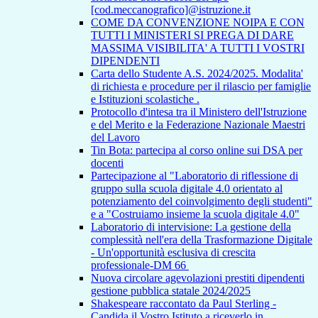
[cod.meccanografico]@istruzione.it
COME DA CONVENZIONE NOIPA E CON
TUTTI I MINISTERI SI PREGA DI DARE
MASSIMA VISIBILITA' A TUTTI I VOSTRI
DIPENDENTI
Carta dello Studente A.S. 2024/2025. Modalita'
di richiesta e procedure per il rilascio per famiglie
e Istituzioni scolastiche .
Protocollo d'intesa tra il Ministero dell'Istruzione
e del Merito e la Federazione Nazionale Maestri
del Lavoro
Tin Bota: partecipa al corso online sui DSA per
docenti
Partecipazione al "Laboratorio di riflessione di
gruppo sulla scuola digitale 4.0 orientato al
potenziamento del coinvolgimento degli studenti"
e a "Costruiamo insieme la scuola digitale 4.0"
Laboratorio di intervisione: La gestione della
complessità nell'era della Trasformazione Digitale
- Un'opportunità esclusiva di crescita
professionale-DM 66
Nuova circolare agevolazioni prestiti dipendenti
gestione pubblica statale 2024/2025
Shakespeare raccontato da Paul Sterling -
Candida il Vostro Istituto a riceverlo in