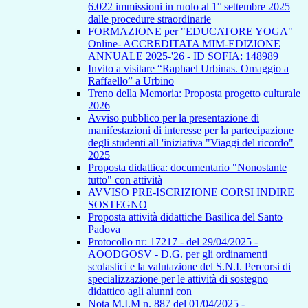
6.022 immissioni in ruolo al 1° settembre 2025
dalle procedure straordinarie
FORMAZIONE per "EDUCATORE YOGA"
Online- ACCREDITATA MIM-EDIZIONE
ANNUALE 2025-'26 - ID SOFIA: 148989
Invito a visitare “Raphael Urbinas. Omaggio a
Raffaello” a Urbino
Treno della Memoria: Proposta progetto culturale
2026
Avviso pubblico per la presentazione di
manifestazioni di interesse per la partecipazione
degli studenti all 'iniziativa "Viaggi del ricordo"
2025
Proposta didattica: documentario "Nonostante
tutto" con attività
AVVISO PRE-ISCRIZIONE CORSI INDIRE
SOSTEGNO
Proposta attività didattiche Basilica del Santo
Padova
Protocollo nr: 17217 - del 29/04/2025 -
AOODGOSV - D.G. per gli ordinamenti
scolastici e la valutazione del S.N.I. Percorsi di
specializzazione per le attività di sostegno
didattico agli alunni con
Nota M.I.M n. 887 del 01/04/2025 -