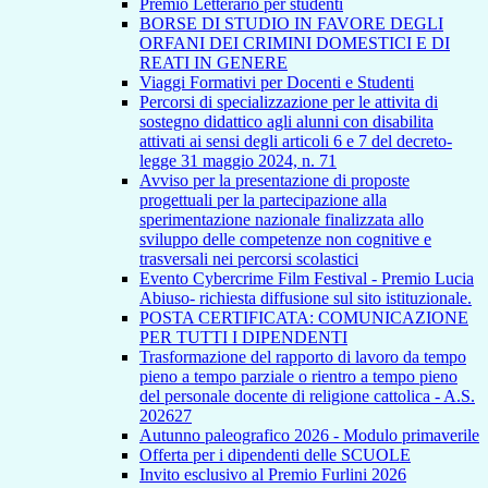
Premio Letterario per studenti
BORSE DI STUDIO IN FAVORE DEGLI
ORFANI DEI CRIMINI DOMESTICI E DI
REATI IN GENERE
Viaggi Formativi per Docenti e Studenti
Percorsi di specializzazione per le attivita di
sostegno didattico agli alunni con disabilita
attivati ai sensi degli articoli 6 e 7 del decreto-
legge 31 maggio 2024, n. 71
Avviso per la presentazione di proposte
progettuali per la partecipazione alla
sperimentazione nazionale finalizzata allo
sviluppo delle competenze non cognitive e
trasversali nei percorsi scolastici
Evento Cybercrime Film Festival - Premio Lucia
Abiuso- richiesta diffusione sul sito istituzionale.
POSTA CERTIFICATA: COMUNICAZIONE
PER TUTTI I DIPENDENTI
Trasformazione del rapporto di lavoro da tempo
pieno a tempo parziale o rientro a tempo pieno
del personale docente di religione cattolica - A.S.
202627
Autunno paleografico 2026 - Modulo primaverile
Offerta per i dipendenti delle SCUOLE
Invito esclusivo al Premio Furlini 2026