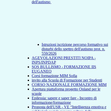
dell'autismo
Istruzioni iscrizione percorso formativo sui
disturbi dello spettro dell'autismo prot. n.
559/2026
AGEVOLAZIONI PRESTITI NOIPA -
INPS/INPDAP
SOS BULLISMO - FORMAZIONE IIS
EUGANEO
Corsi formazione MIM Sofia
invito alla Scuola di Formazione per Studenti
CORSO NAZIONALE FORMAZIONE MIM
Apertura piattaforma progetto Onland per le
scuole
Epilessia: sapere e saper fare - Incontro di
informazione/formazione
Proposta dell'USR - VE “Intelligenza emotiva e