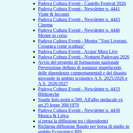
Padova Cultura Eventi - Castello Festival 2026
Padova Cultura Eventi - Newsletter n. 4441
Visite & Incontri
Padova Cultura Eventi - Newsletter n. 4443
Cinema
Padova Cultura Eventi - Newsletter n. 4446
Mostre in corso
Padova Cultura Eventi - Mostra "Toni Liverani.
Ceramica come scultura"
Padova Cultura Eventi - Acque Mura Live
Padova Cultura Eventi - Notturni Padovani 2026
Avvio del progetto di formazione nazionale
Prevenzione delluso di sostanze stupefacenti,
delle dipendenze comportamentali e del disagio
giovanile in ambito scolastico A.S. 2025/2026 e
A.S. 2026/2027
Padova Cultura Eventi - Newsletter n. 4433
Biblioteche
Snadir Info-point n.589. All'albo sindacale ex
art.25 legge 300/1970
Padova Cultura Eventi - Newsletter n. 4430
Musica & Lirica
si prega la diffusione tra i dipendentei
Richiesta diffusione Bando per borsa di studio in
ambito Economico BIS