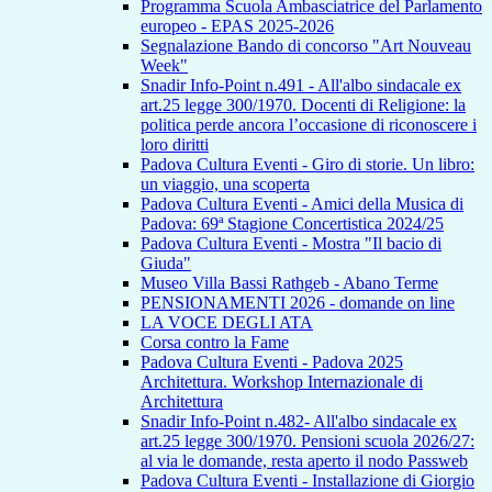
Programma Scuola Ambasciatrice del Parlamento
europeo - EPAS 2025-2026
Segnalazione Bando di concorso "Art Nouveau
Week"
Snadir Info-Point n.491 - All'albo sindacale ex
art.25 legge 300/1970. Docenti di Religione: la
politica perde ancora l’occasione di riconoscere i
loro diritti
Padova Cultura Eventi - Giro di storie. Un libro:
un viaggio, una scoperta
Padova Cultura Eventi - Amici della Musica di
Padova: 69ª Stagione Concertistica 2024/25
Padova Cultura Eventi - Mostra "Il bacio di
Giuda"
Museo Villa Bassi Rathgeb - Abano Terme
PENSIONAMENTI 2026 - domande on line
LA VOCE DEGLI ATA
Corsa contro la Fame
Padova Cultura Eventi - Padova 2025
Architettura. Workshop Internazionale di
Architettura
Snadir Info-Point n.482- All'albo sindacale ex
art.25 legge 300/1970. Pensioni scuola 2026/27:
al via le domande, resta aperto il nodo Passweb
Padova Cultura Eventi - Installazione di Giorgio