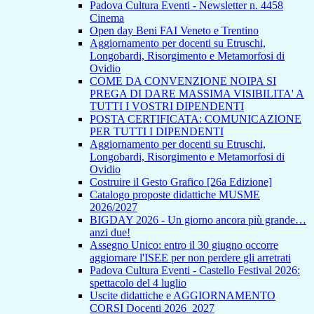
Padova Cultura Eventi - Newsletter n. 4458
Cinema
Open day Beni FAI Veneto e Trentino
Aggiornamento per docenti su Etruschi,
Longobardi, Risorgimento e Metamorfosi di
Ovidio
COME DA CONVENZIONE NOIPA SI
PREGA DI DARE MASSIMA VISIBILITA' A
TUTTI I VOSTRI DIPENDENTI
POSTA CERTIFICATA: COMUNICAZIONE
PER TUTTI I DIPENDENTI
Aggiornamento per docenti su Etruschi,
Longobardi, Risorgimento e Metamorfosi di
Ovidio
Costruire il Gesto Grafico [26a Edizione]
Catalogo proposte didattiche MUSME
2026/2027
BIGDAY 2026 - Un giorno ancora più grande…
anzi due!
Assegno Unico: entro il 30 giugno occorre
aggiornare l'ISEE per non perdere gli arretrati
Padova Cultura Eventi - Castello Festival 2026:
spettacolo del 4 luglio
Uscite didattiche e AGGIORNAMENTO
CORSI Docenti 2026_2027