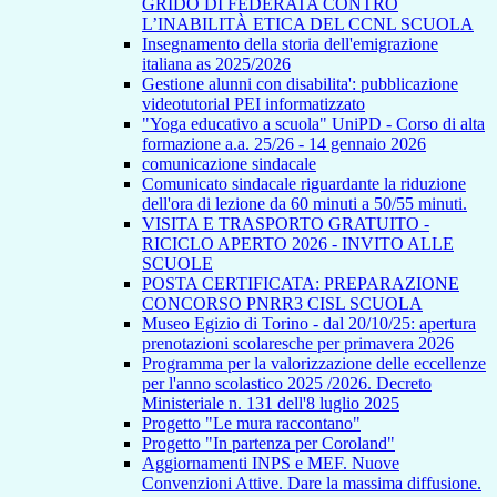
GRIDO DI FEDERATA CONTRO
L’INABILITÀ ETICA DEL CCNL SCUOLA
Insegnamento della storia dell'emigrazione
italiana as 2025/2026
Gestione alunni con disabilita': pubblicazione
videotutorial PEI informatizzato
"Yoga educativo a scuola" UniPD - Corso di alta
formazione a.a. 25/26 - 14 gennaio 2026
comunicazione sindacale
Comunicato sindacale riguardante la riduzione
dell'ora di lezione da 60 minuti a 50/55 minuti.
VISITA E TRASPORTO GRATUITO -
RICICLO APERTO 2026 - INVITO ALLE
SCUOLE
POSTA CERTIFICATA: PREPARAZIONE
CONCORSO PNRR3 CISL SCUOLA
Museo Egizio di Torino - dal 20/10/25: apertura
prenotazioni scolaresche per primavera 2026
Programma per la valorizzazione delle eccellenze
per l'anno scolastico 2025 /2026. Decreto
Ministeriale n. 131 dell'8 luglio 2025
Progetto "Le mura raccontano"
Progetto "In partenza per Coroland"
Aggiornamenti INPS e MEF. Nuove
Convenzioni Attive. Dare la massima diffusione.