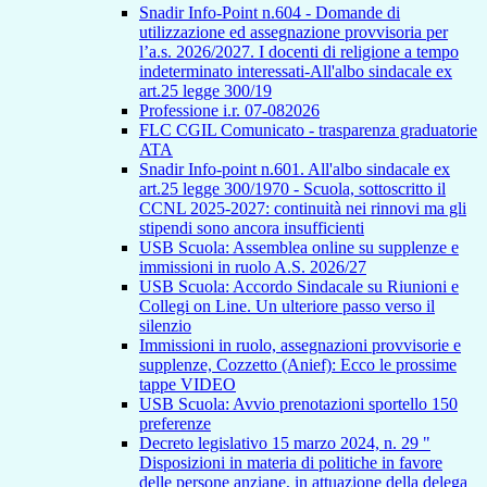
Snadir Info-Point n.604 - Domande di
utilizzazione ed assegnazione provvisoria per
l’a.s. 2026/2027. I docenti di religione a tempo
indeterminato interessati-All'albo sindacale ex
art.25 legge 300/19
Professione i.r. 07-082026
FLC CGIL Comunicato - trasparenza graduatorie
ATA
Snadir Info-point n.601. All'albo sindacale ex
art.25 legge 300/1970 - Scuola, sottoscritto il
CCNL 2025-2027: continuità nei rinnovi ma gli
stipendi sono ancora insufficienti
USB Scuola: Assemblea online su supplenze e
immissioni in ruolo A.S. 2026/27
USB Scuola: Accordo Sindacale su Riunioni e
Collegi on Line. Un ulteriore passo verso il
silenzio
Immissioni in ruolo, assegnazioni provvisorie e
supplenze, Cozzetto (Anief): Ecco le prossime
tappe VIDEO
USB Scuola: Avvio prenotazioni sportello 150
preferenze
Decreto legislativo 15 marzo 2024, n. 29 "
Disposizioni in materia di politiche in favore
delle persone anziane, in attuazione della delega