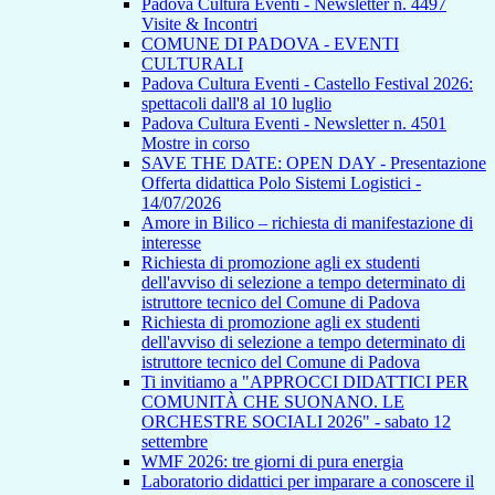
Padova Cultura Eventi - Newsletter n. 4497
Visite & Incontri
COMUNE DI PADOVA - EVENTI
CULTURALI
Padova Cultura Eventi - Castello Festival 2026:
spettacoli dall'8 al 10 luglio
Padova Cultura Eventi - Newsletter n. 4501
Mostre in corso
SAVE THE DATE: OPEN DAY - Presentazione
Offerta didattica Polo Sistemi Logistici -
14/07/2026
Amore in Bilico – richiesta di manifestazione di
interesse
Richiesta di promozione agli ex studenti
dell'avviso di selezione a tempo determinato di
istruttore tecnico del Comune di Padova
Richiesta di promozione agli ex studenti
dell'avviso di selezione a tempo determinato di
istruttore tecnico del Comune di Padova
Ti invitiamo a "APPROCCI DIDATTICI PER
COMUNITÀ CHE SUONANO. LE
ORCHESTRE SOCIALI 2026" - sabato 12
settembre
WMF 2026: tre giorni di pura energia
Laboratorio didattici per imparare a conoscere il