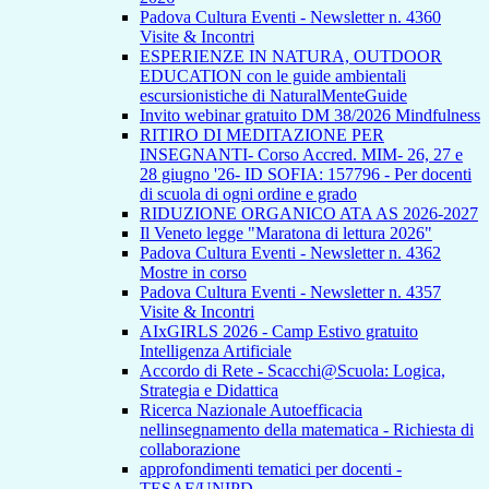
Padova Cultura Eventi - Newsletter n. 4360
Visite & Incontri
ESPERIENZE IN NATURA, OUTDOOR
EDUCATION con le guide ambientali
escursionistiche di NaturalMenteGuide
Invito webinar gratuito DM 38/2026 Mindfulness
RITIRO DI MEDITAZIONE PER
INSEGNANTI- Corso Accred. MIM- 26, 27 e
28 giugno '26- ID SOFIA: 157796 - Per docenti
di scuola di ogni ordine e grado
RIDUZIONE ORGANICO ATA AS 2026-2027
Il Veneto legge "Maratona di lettura 2026"
Padova Cultura Eventi - Newsletter n. 4362
Mostre in corso
Padova Cultura Eventi - Newsletter n. 4357
Visite & Incontri
AIxGIRLS 2026 - Camp Estivo gratuito
Intelligenza Artificiale
Accordo di Rete - Scacchi@Scuola: Logica,
Strategia e Didattica
Ricerca Nazionale Autoefficacia
nellinsegnamento della matematica - Richiesta di
collaborazione
approfondimenti tematici per docenti -
TESAF/UNIPD