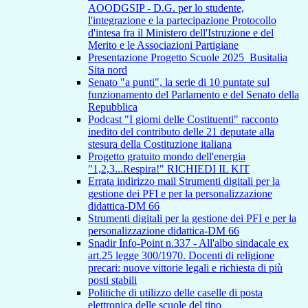
AOODGSIP - D.G. per lo studente,
l'integrazione e la partecipazione Protocollo
d'intesa fra il Ministero dell'Istruzione e del
Merito e le Associazioni Partigiane
Presentazione Progetto Scuole 2025_Busitalia
Sita nord
Senato "a punti", la serie di 10 puntate sul
funzionamento del Parlamento e del Senato della
Repubblica
Podcast "I giorni delle Costituenti" racconto
inedito del contributo delle 21 deputate alla
stesura della Costituzione italiana
Progetto gratuito mondo dell'energia
"1,2,3...Respira!" RICHIEDI IL KIT
Errata indirizzo mail Strumenti digitali per la
gestione dei PFI e per la personalizzazione
didattica-DM 66
Strumenti digitali per la gestione dei PFI e per la
personalizzazione didattica-DM 66
Snadir Info-Point n.337 - All'albo sindacale ex
art.25 legge 300/1970. Docenti di religione
precari: nuove vittorie legali e richiesta di più
posti stabili
Politiche di utilizzo delle caselle di posta
elettronica delle scuole del tipo