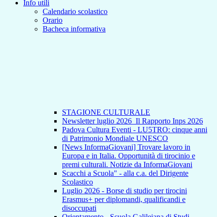
Info utili
Calendario scolastico
Orario
Bacheca informativa
STAGIONE CULTURALE
Newsletter luglio 2026_Il Rapporto Inps 2026
Padova Cultura Eventi - LU5TRO: cinque anni
di Patrimonio Mondiale UNESCO
[News InformaGiovani] Trovare lavoro in
Europa e in Italia. Opportunità di tirocinio e
premi culturali. Notizie da InformaGiovani
Scacchi a Scuola" - alla c.a. del Dirigente
Scolastico
Luglio 2026 - Borse di studio per tirocini
Erasmus+ per diplomandi, qualificandi e
disoccupati
Orientamento - Scuola Galileiana di Studi