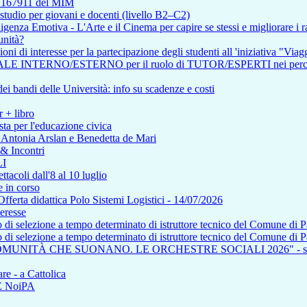
so 167911 del MIM
tudio per giovani e docenti (livello B2–C2)
enza Emotiva - L'Arte e il Cinema per capire se stessi e migliorare i ra
unità?
i di interesse per la partecipazione degli studenti all 'iniziativa "Viagg
RNO/ESTERNO per il ruolo di TUTOR/ESPERTI nei percorsi affere
i bandi delle Università: info su scadenze e costi
r + libro
ta per l'educazione civica
n Antonia Arslan e Benedetta de Mari
 & Incontri
I
tacoli dall'8 al 10 luglio
 in corso
a didattica Polo Sistemi Logistici - 14/07/2026
teresse
so di selezione a tempo determinato di istruttore tecnico del Comune di 
so di selezione a tempo determinato di istruttore tecnico del Comune di 
COMUNITÀ CHE SUONANO. LE ORCHESTRE SOCIALI 2026" - saba
re - a Cattolica
NE NoiPA