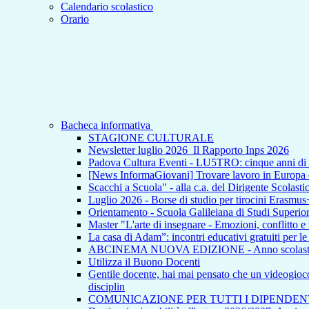
Calendario scolastico
Orario
Bacheca informativa
STAGIONE CULTURALE
Newsletter luglio 2026_Il Rapporto Inps 2026
Padova Cultura Eventi - LU5TRO: cinque anni 
[News InformaGiovani] Trovare lavoro in Europa e i
Scacchi a Scuola" - alla c.a. del Dirigente Scolasti
Luglio 2026 - Borse di studio per tirocini Erasmus
Orientamento - Scuola Galileiana di Studi Superior
Master "L'arte di insegnare - Emozioni, conflitto e
La casa di Adam”: incontri educativi gratuiti per l
ABCINEMA NUOVA EDIZIONE - Anno scolas
Utilizza il Buono Docenti
Gentile docente, hai mai pensato che un videogioco p
disciplin
COMUNICAZIONE PER TUTTI I DIPENDEN