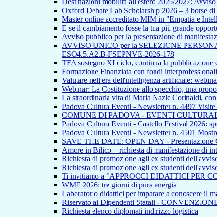
Destinazioni mobilità all'estero 2026/2027: Avvi
Oxford Debate Lab Scholarship 2026 – 3 borse di s
Master online accreditato MIM in "Empatia e Intellig
E se il cambiamento fosse la tua più grande opport
Avviso pubblico per la presentazione di manifestazion
AVVISO UNICO per la SELEZIONE PERSONALE INTE
ESO4.5.A2.B-FSEPNVE-2026-178
TFA sostegno XI ciclo, continua la pubblicazione de
Formazione Finanziata con fondi interprofessionali
Valutare nell'era dell'intelligenza artificiale: webina
Webinar: La Costituzione allo specchio, una propos
La straordinaria vita di Maria Nazle Corinaldi, co
Padova Cultura Eventi - Newsletter n. 4497 Visite
COMUNE DI PADOVA - EVENTI CULTURAL
Padova Cultura Eventi - Castello Festival 2026: spet
Padova Cultura Eventi - Newsletter n. 4501 Mostre
SAVE THE DATE: OPEN DAY - Presentazione Offert
Amore in Bilico – richiesta di manifestazione di in
Richiesta di promozione agli ex studenti dell'avvi
Richiesta di promozione agli ex studenti dell'avvi
Ti invitiamo a "APPROCCI DIDATTICI PER 
WMF 2026: tre giorni di pura energia
Laboratorio didattici per imparare a conoscere il ma
Riservato ai Dipendenti Statali - CONVENZIO
Richiesta elenco diplomati indirizzo logistica