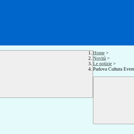
Home
>
Novità
>
Le notizie
>
Padova Cultura Eventi