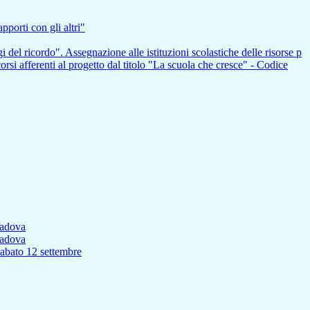
pporti con gli altri"
i del ricordo". Assegnazione alle istituzioni scolastiche delle risorse p
nti al progetto dal titolo "La scuola che cresce" - Codice
Padova
Padova
to 12 settembre