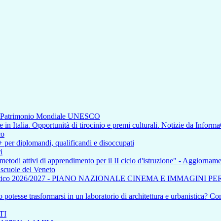
di Patrimonio Mondiale UNESCO
n Italia. Opportunità di tirocinio e premi culturali. Notizie da Inform
co
+ per diplomandi, qualificandi e disoccupati
i
 metodi attivi di apprendimento per il II ciclo d'istruzione" - Aggiorna
e scuole del Veneto
tico 2026/2027 - PIANO NAZIONALE CINEMA E IMMAGINI P
otesse trasformarsi in un laboratorio di architettura e urbanistica? Com
TI