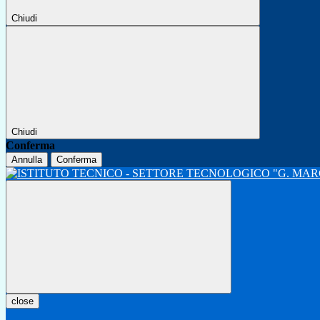
Chiudi
Chiudi
Conferma
Annulla
Conferma
close